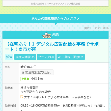
掲載元企業名
パーソルテンプスタッフ株式会社
あなたの閲覧履歴からのオススメ
掲載日：2026.08.06
未読
【在宅あり！】デジタル広告配信を事務でサポ
ート！＠市が尾
派遣
職種未経験OK
ブランクOK
WEB登録・面接OK
時給1530円
給与
交通費別途支給あり
全額支給
交通費
横浜市青葉区
勤務地
市が尾駅から徒歩10分
大手☆有線テレビによる放送事業・広告事業など♪
09:15～18:00(実働7時間45分 休憩1時間) ※朝ゆっくりが嬉し
勤務時間
い！