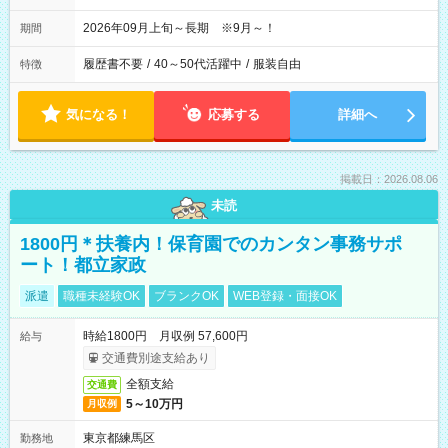
2026年09月上旬～長期 ※9月～！
期間
履歴書不要
/
40～50代活躍中
/
服装自由
特徴
気になる！
応募する
詳細へ
掲載日：2026.08.06
未読
1800円＊扶養内！保育園でのカンタン事務サポ
ート！都立家政
派遣
職種未経験OK
ブランクOK
WEB登録・面接OK
時給1800円 月収例 57,600円
給与
交通費別途支給あり
全額支給
交通費
5～10万円
月収例
東京都練馬区
勤務地