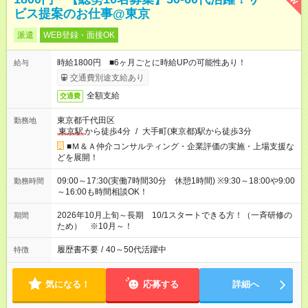
ビス提案のお仕事@東京
派遣
WEB登録・面接OK
時給1800円 ■6ヶ月ごとに時給UPの可能性あり！
給与
交通費別途支給あり
全額支給
交通費
東京都千代田区
勤務地
東京駅
から徒歩4分
/
大手町(東京都)駅から徒歩3分
■Ｍ＆Ａ仲介コンサルティング・企業評価の実施・上場支援な
どを展開！
09:00～17:30(実働7時間30分 休憩1時間) ※9:30～18:00や9:00
勤務時間
～16:00も時間相談OK！
2026年10月上旬～長期 10/1スタートできる方！（一斉研修の
期間
ため） ※10月～！
履歴書不要
/
40～50代活躍中
特徴
気になる！
応募する
詳細へ