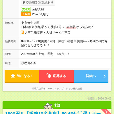
交通費別途支給あり
全額支給
交通費
25～30万円
月収例
東京都中央区
勤務地
日本橋(東京都)駅から徒歩1分
/
東京駅
から徒歩8分
人事労務支援・人材サービス事業
09:00～17:00(実働7時間 休憩1時間) ※実働4～7時間の間で希
勤務時間
望に合わせてでOK！
2026年09月上旬～長期 ※9月～！
期間
履歴書不要
特徴
気になる！
応募する
詳細へ
掲載元企業名
パーソルテンプスタッフ株式会社
掲載日：2026.08.03
未読
NEW
1800円＊【総勢10名募集】50-60代活躍！サー