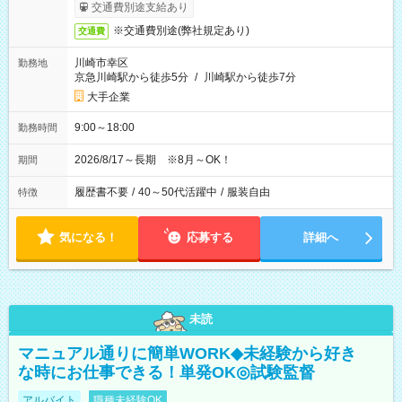
交通費別途支給あり
※交通費別途(弊社規定あり)
交通費
川崎市幸区
勤務地
京急川崎駅から徒歩5分
/
川崎駅から徒歩7分
大手企業
9:00～18:00
勤務時間
2026/8/17～長期 ※8月～OK！
期間
履歴書不要
/
40～50代活躍中
/
服装自由
特徴
気になる！
応募する
詳細へ
未読
マニュアル通りに簡単WORK◆未経験から好き
な時にお仕事できる！単発OK◎試験監督
アルバイト
職種未経験OK