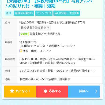
【未経験OK】【深夜時給1875円】写真アルバ
ムの貼り付け・確認｜短期
派遣
職種未経験OK
ブランクOK
WEB登録・面接OK
時給1500円／夜22時～翌5時までは深夜時給1875円
給与
交通費別途支給あり
実費支給／当社規定あり。
交通費
埼玉県川口市
勤務地
川口駅からバス10分
/
赤羽駅からバス10分
情報・出版・メディア
(1)21:00-06:00(休憩60分) ※入社後の最初2～3週間は9:00～
勤務時間
18:00（実働8時間）の日勤で勤務になります
1ヶ月以上3ヶ月未満／即日～9/30まで（延長の可能性あり）
期間
履歴書不要
/
40～50代活躍中
/
服装自由
特徴
気になる！
応募する
詳細へ