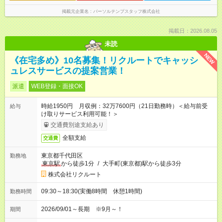
掲載元企業名
パーソルテンプスタッフ株式会社
掲載日：2026.08.05
未読
NEW
《在宅多め》10名募集！リクルートでキャッシ
ュレスサービスの提案営業！
派遣
WEB登録・面接OK
時給1950円 月収例：32万7600円（21日勤務時）＜給与前受
給与
け取りサービス利用可能！＞
交通費別途支給あり
全額支給
交通費
東京都千代田区
勤務地
東京駅
から徒歩1分
/
大手町(東京都)駅から徒歩3分
株式会社リクルート
09:30～18:30(実働8時間 休憩1時間)
勤務時間
2026/09/01～長期 ※9月～！
期間