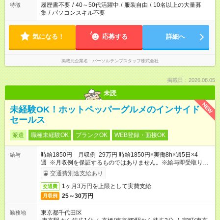
履歴書不要
/
40～50代活躍中
/
服装自由
/
10名以上の大量募
特徴
集
/
パソコンスキル不要
気になる！
応募する
詳細へ
掲載元企業名
パーソルテンプスタッフ株式会社
掲載日：2026.08.05
未読
NEW
未経験OK！ホットペッパーグルメのインサイド
セールス
派遣
職種未経験OK
ブランクOK
WEB登録・面接OK
時給1850円 月収例 29万円 時給1850円×実働8h×週5日×4
給与
週 ※月収例を保証するものではありません。※給与即受取りサ
ービス利用可（利用条件有）
交通費別途支給あり
1ヶ月3万円を上限として実費支給
交通費
25～30万円
月収例
東京都千代田区
勤務地