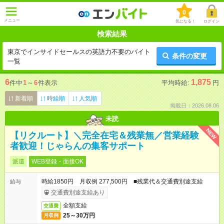
0
メニュー
気になる！
ログイン
検索結果
東京でインサイドセールスの英語力不要のバイト
条件の変更
一覧
6
1,875
件中
1
～
6
件表示
平均時給:
円
新着順
時給順
人気順
掲載日：2026.08.06
未読
NEW
【リクルート】＼完全在宅＆残業無／営業経験
者歓迎！じゃらんの集客サポート
派遣
WEB登録・面接OK
時給1850円 月収例 277,500円 ■残業代＆交通費別途支給
給与
交通費別途支給あり
全額支給
交通費
25～30万円
月収例