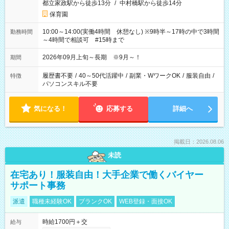
都立家政駅から徒歩13分
/
中村橋駅から徒歩14分
保育園
10:00～14:00(実働4時間 休憩なし) ※9時半～17時の中で3時間
勤務時間
～4時間で相談可 #15時まで
2026年09月上旬～長期 ※9月～！
期間
履歴書不要
/
40～50代活躍中
/
副業・WワークOK
/
服装自由
/
特徴
パソコンスキル不要
気になる！
応募する
詳細へ
掲載日：2026.08.06
未読
在宅あり！服装自由！大手企業で働くバイヤー
サポート事務
派遣
職種未経験OK
ブランクOK
WEB登録・面接OK
時給1700円＋交
給与