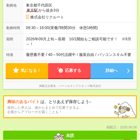
東京都千代田区
勤務地
東京駅
から徒歩3分
株式会社リクルート
09:30～18:00(実働7時間30分 休憩1時間)
勤務時間
2026年09月上旬～長期 10/1開始もご相談可能です！ ※9月
期間
～！
履歴書不要
/
40～50代活躍中
/
服装自由
/
パソコンスキル不要
特徴
気になる！
応募する
詳細へ
掲載元企業名
パーソルテンプスタッフ株式会社
興味のあるバイト
は、とりあえず保存しよう♪
保存した求人は、後からまとめて応募できるよ。
企業からアプローチが届くことも！
掲載日：2026.08.06
未読