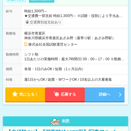
時給1,300円～
給与
★交通費一部支給 時給1,300円～ ※試験・役割により手当あり
※勤務回数により昇給あり 【即給（前払い）オプションあ
交通費別途支給あり
り！】 希望される場合、勤務から1週間ほどで給与の一部を受け
取れます。 ※手数料418円がかかります。 【過去試験日の収入
横浜市青葉区
勤務地
例】 ・河合塾模擬試験 8:30～17:30（休憩1時間） 時給1,300円
神奈川県横浜市青葉区あざみ野（最寄り駅：あざみ野駅）
×8時間＝日収10,400円＋交通費 ※当日の役割により時給＋100
円の場合あり ・国家試験 7:00～13:30（休憩なし） 時給1,300
株式会社全国試験運営センター
円（役割手当＋100円）×6時間＝日収8,400円＋交通費 【試用期
間】試用期間なし
シフト制
勤務時間
1日あたりの実働時間：最大7時間/日 09：00～17：00 ※勤務時
間は 試験により異なります。
単発・1日のみOK / 短期（1ヶ月以内）
期間
週1日からOK / 副業・WワークOK / 10名以上の大量募集
特徴
気になる！
応募する
詳細へ
未読