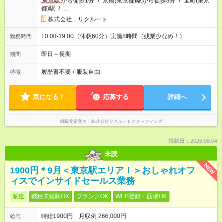
東京駅
から徒歩1分
/
京橋(東京都)駅から徒歩3分
/
宝町(東京
都)駅
/
…
株式会社 リクルート
10:00-19:00（休憩60分）実働8時間（残業少なめ！）
勤務時間
即日～長期
期間
履歴書不要
/
服装自由
特徴
気になる！
応募する
詳細へ
掲載元企業名
株式会社リクルートスタッフィング
掲載日：2026.08.04
未読
NEW
1900円＊9月＜東京駅エリア！＞おしゃれオフ
ィスでインサイドセールス業務
派遣
職種未経験OK
ブランクOK
WEB登録・面接OK
時給1900円 月収例 266,000円
給与