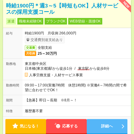
NEW
時給1900円＊週3～5【時短もOK】人材サービ
スの採用支援コール
派遣
職種未経験OK
ブランクOK
WEB登録・面接OK
時給1900円 月収例 266,000円
給与
交通費別途支給あり
全額支給
交通費
25～30万円
月収例
東京都中央区
勤務地
日本橋(東京都)駅から徒歩1分
/
東京駅
から徒歩8分
人事労務支援・人材サービス事業
09:00～17:00(実働7時間 休憩1時間) ※実働4～7時間の間で希
勤務時間
望に合わせてでOK！
【急募】即日～長期 ※8月～！
期間
履歴書不要
特徴
気になる！
応募する
詳細へ