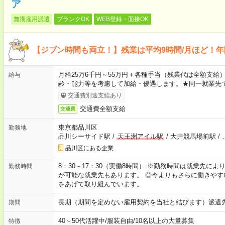
ア
無期雇用派遣
ブランクOK
WEB登録・面接OK
【ジブン時間も両立！】残業は平均9時間/月ほど！年
月給25万6千円～55万円＋各種手当（残業代は全額支給）
給与
齢・能力等を考慮して加給・優遇します。★同一就業先で
交通費別途支給あり
交通費全額支給
交通費
東京都品川区
勤務地
品川シーサイド駅
/
天王洲アイル駅
/
大井競馬場前駅
/
品川区にある企業
8：30～17：30（実働8時間） ※勤務時間は就業先に
勤務時間
が可能な就業先もあります。 ◎今よりもさらに働きや
をあげて取り組んでいます。
長期（期間を定めない雇用契約を当社と結びます）派遣
期間
40～50代活躍中
/
服装自由
/
10名以上の大量募集
特徴