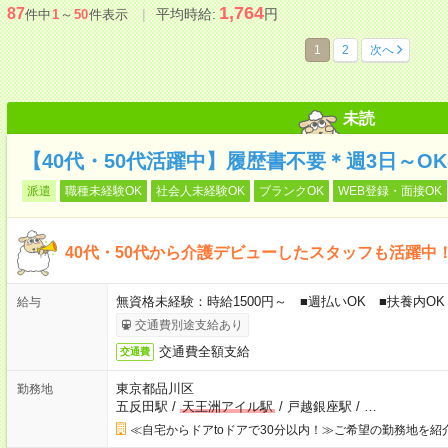
1,764
87
平均時給:
円
件中
1
～
50
件表示
1
2
次へ
未読
【40代・50代活躍中】履歴書不要＊週3日～O
派遣
職種未経験OK
社会人未経験OK
ブランクOK
WEB登録・面接OK
40代・50代から介護デビューしたスタッフも活躍中
無資格未経験：時給1500円～ ■週払いOK ■扶養内OK 
給与
交通費別途支給あり
交通費全額支給
交通費
東京都品川区
勤務地
五反田駅
/
天王洲アイル駅
/
戸越銀座駅
/
…
≪自宅からドアtoドアで30分以内！≫ご希望の勤務地を紹