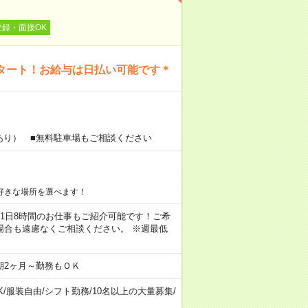
登録・面接OK
タート！お給与は日払い可能です＊
あり） ■無料駐車場もご相談ください
好きな場所を選べます！
ちろん1日8時間のお仕事もご紹介可能です！ご希
場合も遠慮なくご相談ください。 ※週最低
期2ヶ月～勤務もＯＫ
K
/
服装自由
/
シフト勤務
/
10名以上の大量募集
/