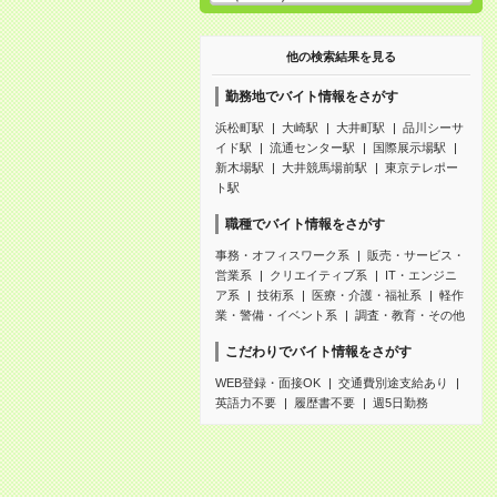
他の検索結果を見る
勤務地でバイト情報をさがす
浜松町駅
大崎駅
大井町駅
品川シーサ
イド駅
流通センター駅
国際展示場駅
新木場駅
大井競馬場前駅
東京テレポー
ト駅
職種でバイト情報をさがす
事務・オフィスワーク系
販売・サービス・
営業系
クリエイティブ系
IT・エンジニ
ア系
技術系
医療・介護・福祉系
軽作
業・警備・イベント系
調査・教育・その他
こだわりでバイト情報をさがす
WEB登録・面接OK
交通費別途支給あり
英語力不要
履歴書不要
週5日勤務