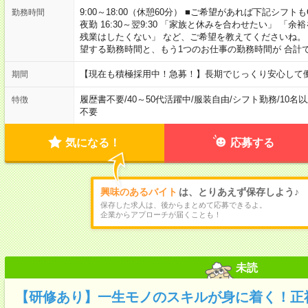
9:00～18:00（休憩60分） ■ご希望があれば下記シフトもOK！ 
勤務時間
夜勤 16:30～翌9:30 「家族と休みを合わせたい」 
残業はしたくない」 など、ご希望を教えてくださいね。
望する勤務時間と、もう1つのお仕事の勤務時間が 合計
【現在も積極採用中！急募！】長期でじっくり安心して働
期間
履歴書不要
/
40～50代活躍中
/
服装自由
/
シフト勤務
/
10名
特徴
不要
気になる！
応募する
興味のあるバイト
は、とりあえず保存しよう♪
保存した求人は、後からまとめて応募できるよ。
企業からアプローチが届くことも！
未読
【研修あり】一生モノのスキルが身に着く！正