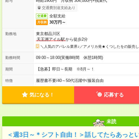
時給1900円 月収例 304,000円+残業代
給与
交通費別途支給あり
全額支給
交通費
30万円～
月収例
東京都品川区
勤務地
天王洲アイル駅
から徒歩2分
＼人気のアパレル業界♪／アメリカ発★くつしたをの販売
09:00～18:00(実働8時間 休憩1時間)
勤務時間
【急募】即日～長期 ※8月～！
期間
履歴書不要
/
40～50代活躍中
/
服装自由
特徴
気になる！
応募する
未読
＜週3日～＊シフト自由！＞話してたらあっと