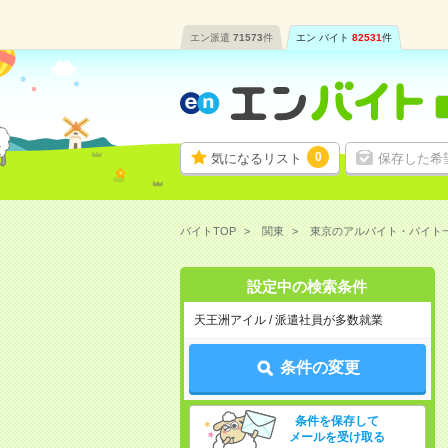
エン派遣
71573
件
エン バイト
82531
件
0
気になるリスト
保存した希
バイトTOP
関東
東京のアルバイト・バイト
設定中の検索条件
天王洲アイル / 派遣社員が多数就業
条件の変更
条件を保存して
メールを受け取る