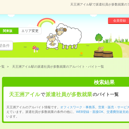
天王洲アイル駅で派遣社員が多数就業の
会員登録
エリア変更
関東版
望条件
一覧
天王洲アイル駅の派遣社員が多数就業のアルバイト・バイト一覧
検索結果
天王洲アイル
派遣社員が多数就業
で
のバイト一覧
天王洲アイルのアルバイト情報です。
オフィスワーク・事務系
、
営業・販売・サービ
えています。派遣社員が多数就業の条件の他に、
WEB登録・面接OK
、
交通費別途支給
います。