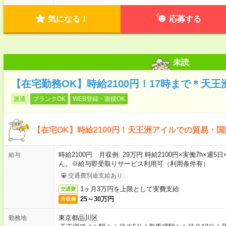
気になる！
応募する
未読
【在宅勤務OK】時給2100円！17時まで＊天
派遣
ブランクOK
WEB登録・面接OK
【在宅OK】時給2100円！天王洲アイルでの貿易・
時給2100円 月収例 29万円 時給2100円×実働7h×
給与
ん。※給与即受取りサービス利用可（利用条件有）
交通費別途支給あり
1ヶ月3万円を上限として実費支給
交通費
25～30万円
月収例
東京都品川区
勤務地