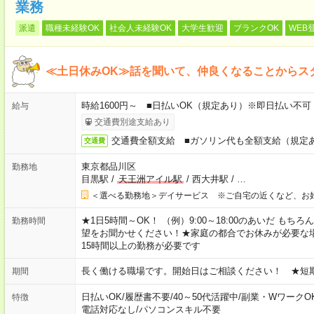
業務
派遣
職種未経験OK
社会人未経験OK
大学生歓迎
ブランクOK
WEB
≪土日休みOK≫話を聞いて、仲良くなることからス
時給1600円～ ■日払いOK（規定あり）※即日払い不可
給与
交通費別途支給あり
交通費全額支給 ■ガソリン代も全額支給（規定
交通費
東京都品川区
勤務地
目黒駅
/
天王洲アイル駅
/
西大井駅
/
…
＜選べる勤務地＞デイサービス ※ご自宅の近くなど、お
★1日5時間～OK！ （例）9:00～18:00のあいだ も
勤務時間
望をお聞かせください！★家庭の都合でお休みが必要な
15時間以上の勤務が必要です
長く働ける職場です。開始日はご相談ください！ ★短
期間
日払いOK
/
履歴書不要
/
40～50代活躍中
/
副業・WワークO
特徴
電話対応なし
/
パソコンスキル不要