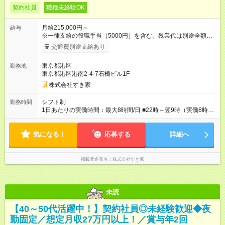
契約社員
職種未経験OK
月給215,000円～
給与
※一律支給の役職手当（5000円）を含む。残業代は別途全額支
給。 ※深夜勤務手当は、残業時間等により変動します。 ※想定
交通費別途支給あり
月収27万円以上 ※最大4回昇給のチャンスあり ※賞与年2回支給
【試用期間】試用期間なし
東京都港区
勤務地
東京都港区港南2-4-7石橋ビル1F
株式会社すき家
シフト制
勤務時間
1日あたりの実働時間：最大8時間/日 ■22時～翌9時（実働8時
間） ※上記はあくまでも一例です。店舗により、時間が前後す
る場合・残業がある場合があります。 ★0時～9時は必ず2名以上
気になる！
のシフトを組んでいます。 ★各店舗のサポートのために本社に
応募する
詳細へ
「24時間対応」の専門部署があります。
掲載元企業名
株式会社すき家
未読
【40～50代活躍中！】契約社員◎未経験歓迎◆夜
勤固定／想定月収27万円以上！／賞与年2回