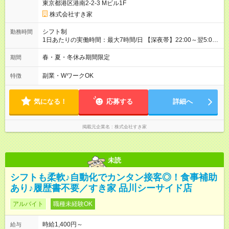
東京都港区港南2-2-3 Mビル1F
株式会社すき家
シフト制
勤務時間
1日あたりの実働時間：最大7時間/日 【深夜帯】22:00～翌5:00
週2日～・1日2h～OK◎ ※22:00から翌5:00までは18歳以上の方
のみ勤務可能です（18歳未満の深夜業務禁止のため） ★深夜で
春・夏・冬休み期間限定
期間
も安心して働けます★ すき家では、ワンオペを禁止していま
す。 必ず、2名以上での勤務を行いますので、安心して働けま
副業・WワークOK
特徴
す。
気になる！
応募する
詳細へ
掲載元企業名
株式会社すき家
未読
シフトも柔軟♪自動化でカンタン接客◎！食事補助
あり♪履歴書不要／すき家 品川シーサイド店
アルバイト
職種未経験OK
時給1,400円～
給与