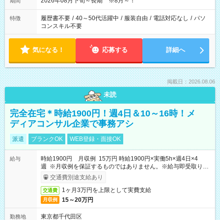
2026年08月下旬～長期 ※8月～！
期間
履歴書不要
/
40～50代活躍中
/
服装自由
/
電話対応なし
/
パソ
特徴
コンスキル不要
気になる！
応募する
詳細へ
掲載日：2026.08.06
未読
完全在宅＊時給1900円！週4日＆10～16時！メ
ディアコンサル企業で事務アシ
派遣
ブランクOK
WEB登録・面接OK
時給1900円 月収例 15万円 時給1900円×実働5h×週4日×4
給与
週 ※月収例を保証するものではありません。※給与即受取りサ
ービス利用可（利用条件有）
交通費別途支給あり
1ヶ月3万円を上限として実費支給
交通費
15～20万円
月収例
東京都千代田区
勤務地