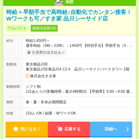
未読
時給＋早朝手当で高時給♪自動化でカンタン接客！
Wワークも可／すき家 品川シーサイド店
アルバイト
職種未経験OK
時給1,450円～
給与
通常時給（5時～22時）：1450円 【特別手当】早朝手当（5：
00-9：00）時給+150円 【試用期間】試用期間あり 試用期間の
交通費別途支給あり
長さ：1ヶ月 雇用形態、給与は本採用時と同じです。 試用期間
の実態は30日（※条件変更なし）ですが、切り上げで一ヶ月と
東京都品川区
勤務地
させていただきます。 研修制度あり：15時間(研修中も同時給）
東京都品川区東品川4-12-4 品川シーサイドパークタワー 1階
株式会社すき家
シフト制
勤務時間
1日あたりの実働時間：最大4時間/日 【早朝帯】5:00～9:00 週2
日～・1日2h～OK◎ 勤務時間や曜日はご相談ください。
春・夏・冬休み期間限定
期間
日払いOK / 副業・WワークOK
特徴
気になる！
応募する
詳細へ