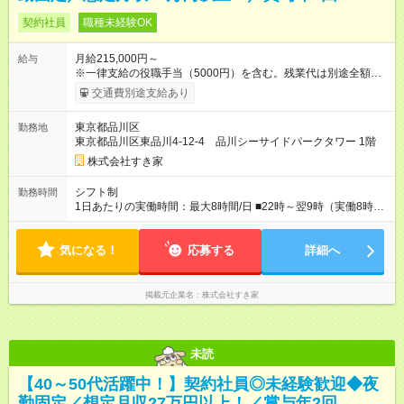
契約社員
職種未経験OK
月給215,000円～
給与
※一律支給の役職手当（5000円）を含む。残業代は別途全額支
給。 ※深夜勤務手当は、残業時間等により変動します。 ※想定
交通費別途支給あり
月収27万円以上 ※最大4回昇給のチャンスあり ※賞与年2回支給
【試用期間】試用期間なし
東京都品川区
勤務地
東京都品川区東品川4-12-4 品川シーサイドパークタワー 1階
株式会社すき家
シフト制
勤務時間
1日あたりの実働時間：最大8時間/日 ■22時～翌9時（実働8時
間） ※上記はあくまでも一例です。店舗により、時間が前後す
る場合・残業がある場合があります。 ★0時～9時は必ず2名以上
気になる！
のシフトを組んでいます。 ★各店舗のサポートのために本社に
応募する
詳細へ
「24時間対応」の専門部署があります。
掲載元企業名
株式会社すき家
未読
【40～50代活躍中！】契約社員◎未経験歓迎◆夜
勤固定／想定月収27万円以上！／賞与年2回