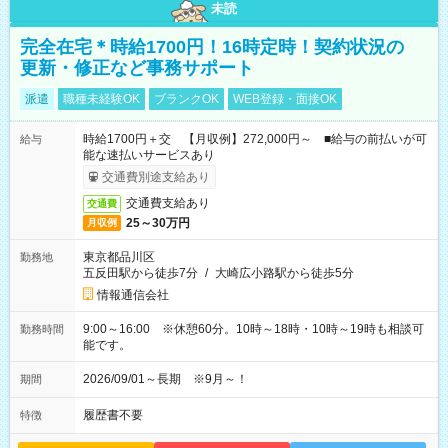
未読
完全在宅＊時給1700円！16時定時！契約状況の
更新・修正など事務サポート
派遣
職種未経験OK
ブランクOK
WEB登録・面接OK
時給1700円＋交 【月収例】272,000円～ ■給与の前払いが可
給与
能な速払いサービスあり
交通費別途支給あり
交通費支給あり
交通費
25～30万円
月収例
東京都品川区
勤務地
五反田駅から徒歩7分
/
大崎広小路駅から徒歩5分
情報通信会社
9:00～16:00 ※休憩60分。10時～18時・10時～19時も相談可
勤務時間
能です。
2026/09/01～長期 ※9月～！
期間
履歴書不要
特徴