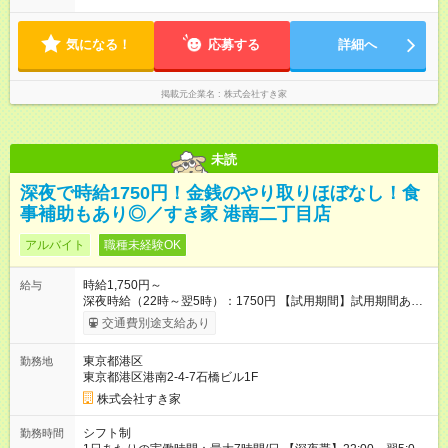
す。
気になる！
応募する
詳細へ
掲載元企業名
株式会社すき家
未読
深夜で時給1750円！金銭のやり取りほぼなし！食
事補助もあり◎／すき家 港南二丁目店
アルバイト
職種未経験OK
時給1,750円～
給与
深夜時給（22時～翌5時）：1750円 【試用期間】試用期間あり
試用期間の長さ：1ヶ月 雇用形態、給与は本採用時と同じです。
交通費別途支給あり
試用期間の実態は30日（※条件変更なし）ですが、切り上げで
一ヶ月とさせていただきます。 研修制度あり：15時間(研修中も
東京都港区
勤務地
同時給）
東京都港区港南2-4-7石橋ビル1F
株式会社すき家
シフト制
勤務時間