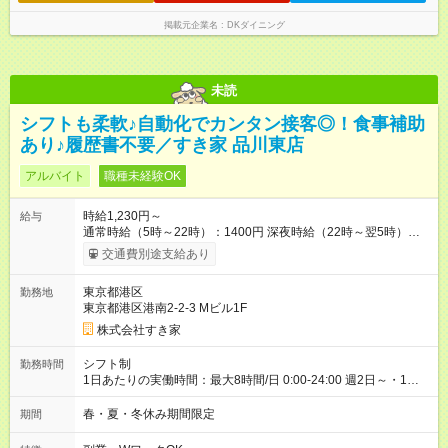
掲載元企業名
DKダイニング
未読
シフトも柔軟♪自動化でカンタン接客◎！食事補助
あり♪履歴書不要／すき家 品川東店
アルバイト
職種未経験OK
時給1,230円～
給与
通常時給（5時～22時）：1400円 深夜時給（22時～翌5時）：
1750円 高校生時給：1230円 【特別手当】早朝手当（5：00-9：
交通費別途支給あり
00）時給+150円 【試用期間】試用期間あり 試用期間の長さ：1
ヶ月 雇用形態、給与は本採用時と同じです。 試用期間の実態は
東京都港区
勤務地
30日（※条件変更なし）ですが、切り上げで一ヶ月とさせてい
東京都港区港南2-2-3 Mビル1F
ただきます。 研修制度あり：15時間(研修中も同時給）
株式会社すき家
シフト制
勤務時間
1日あたりの実働時間：最大8時間/日 0:00-24:00 週2日～・1日
2h～OK ＜シフト例＞ 〇朝帯 5:00-9:00 〇昼帯 9:00-14:00 〇午
後帯 14:00-18:00 〇夜帯 18:00-22:00 〇深夜帯 22:00-翌5:00 基
春・夏・冬休み期間限定
期間
本は固定シフトですが家庭の都合などイレギュラーには対応し
ます♪