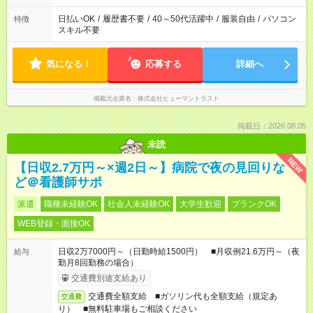
日払いOK
/
履歴書不要
/
40～50代活躍中
/
服装自由
/
パソコン
特徴
スキル不要
気になる！
応募する
詳細へ
掲載元企業名
株式会社ヒューマントラスト
掲載日：2026.08.05
未読
NEW
【日収2.7万円～×週2日～】病院で夜の見回りな
ど＠看護師サポ
派遣
職種未経験OK
社会人未経験OK
大学生歓迎
ブランクOK
WEB登録・面接OK
日収2万7000円～（日勤時給1500円） ■月収例21.6万円～（夜
給与
勤月8回勤務の場合）
交通費別途支給あり
交通費全額支給 ■ガソリン代も全額支給（規定あ
交通費
り） ■無料駐車場もご相談ください