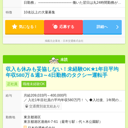
売上の62%が歩合や賞与として還元されるため、頑張った分だ
日勤務」 ───────────── 働いた翌日は丸24時間勤務が入
け収入UPが実現できます。なかには入社1年目から年収800万円
りません。 ◆最も稼ぎやすい時間帯で勤務
も！ 【試用期間】試用期間あり 試用期間の長さ：3ヶ月 雇用形
───────────── シフトは、15：00～翌10：00 ※月間労働
10名以上の大量募集
特徴
態、給与は本採用時と同じです。 試用期間中の労働条件は本採
時間170.5h ※1回の乗務は15.5h（休憩3h） ※研修中は実働時間
用と同じです。
7.5h ※残業は基本的にありません 平均労働時間：1ヶ月あたり
170時間30分 ◆週3～4日出勤の「隔日勤務」
気になる！
応募する
詳細へ
───────────── 働いた翌日は丸24時間勤務が入りませ
ん。 ◆最も稼ぎやすい時間帯で勤務 ───────────── シフ
トは、15：00～翌10：00 ※月間労働時間170.5h ※1回の乗務は
掲載元企業名
日本交通株式会社
15.5h（休憩3h） ※研修中は実働時間7.5h ※残業は基本的にあり
ません
未読
収入も休みも妥協しない！未経験OK★1年目平均
年収580万＆週3～4日勤務のタクシー運転手
正社員
職種未経験OK
月給209,033円～400,000円
給与
／ 入社1年目社員の平均年収580万円！ ＼ ◆入社後、1年間の給
与保証あり！ ─────────────── 乗務にじっくりと慣れて
交通費別途支給あり
いただけるよう、売上に関係なく給与を保証します。保証額以
上の売上を確保した場合は、もちろんその分を上乗せで支給い
東京都港区
勤務地
たします。 【入社1～3カ月目】月給40万円保証 【入社4～12カ
東京都港区港南4-7-61（最寄り駅：代々木公園駅）
月目】月給35万円保証 【入社13カ月以降】月給20万9033円＋
歩合＋賞与年3回 ※上記には、一律支給の手当を含みます。