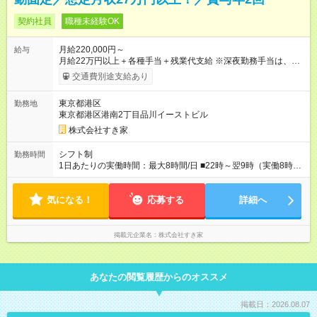
契約社員
職種未経験OK
月給220,000円～
給与
月給22万円以上＋各種手当＋残業代支給 ※深夜勤務手当は、残
業時間等により変動します。 ※年4回昇給のチャンスあり ※賞与
交通費別途支給あり
年2回支給 ≪月収イメージ≫ ■月収30万円以上：東京、神奈
川、愛知※全店 ■月収28.5万円以上：山梨、静岡、長野、富山、
東京都港区
勤務地
石川、福井、岐阜、三重※全店 ■月収27万円以上：滋賀、京都、
東京都港区港南2丁目品川イーストビル
大阪、兵庫、和歌山※店舗により異なります／岡山、広島、鳥
取、島根、山口、徳島、香川、愛媛、高知※全店 ※22：00～翌
株式会社すき家
朝9：00/月20日勤務/1時間休憩の場合 ●配属エリアによって給与
は変更になります。 希望勤務地の給与は下記よりご確認くだ
シフト制
勤務時間
さい。 https://keiyaku.sukiya.jp/ 【試用期間】試用期間なし
1日あたりの実働時間：最大8時間/日 ■22時～翌9時（実働8時
間） ※上記はあくまでも一例です。店舗により、時間が前後す
る場合・残業がある場合があります。 ★0時～9時は必ず2名以上
気になる！
のシフトを組んでいます。 ★各店舗のサポートのために本社に
応募する
詳細へ
「24時間対応」の専門部署があります。
掲載元企業名
株式会社すき家
あなたの閲覧履歴からのオススメ
掲載日：2026.08.07