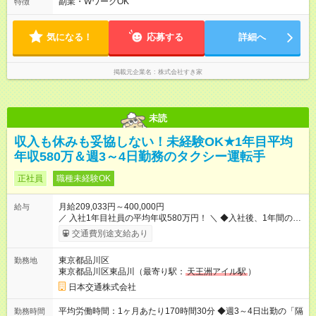
副業・WワークOK
特徴
気になる！
応募する
詳細へ
掲載元企業名
株式会社すき家
未読
収入も休みも妥協しない！未経験OK★1年目平均
年収580万＆週3～4日勤務のタクシー運転手
正社員
職種未経験OK
月給209,033円～400,000円
給与
／ 入社1年目社員の平均年収580万円！ ＼ ◆入社後、1年間の給
与保証あり！ ─────────────── 乗務にじっくりと慣れて
交通費別途支給あり
いただけるよう、売上に関係なく給与を保証します。保証額以
上の売上を確保した場合は、もちろんその分を上乗せで支給い
東京都品川区
勤務地
たします。 【入社1～3カ月目】月給40万円保証 【入社4～12カ
東京都品川区東品川（最寄り駅：
天王洲アイル駅
）
月目】月給35万円保証 【入社13カ月以降】月給20万9033円＋
歩合＋賞与年3回 ※上記には、一律支給の手当を含みます。
日本交通株式会社
※「厚生労働省のタクシー運転者の最低賃金計算方法に基づ
く」 ◆業界最高水準の歩合率で還元！ ───────────────
平均労働時間：1ヶ月あたり170時間30分 ◆週3～4日出勤の「隔
勤務時間