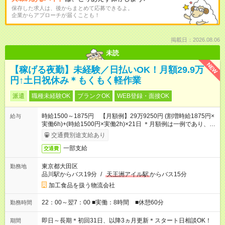
保存した求人は、後からまとめて応募できるよ。
企業からアプローチが届くことも！
掲載日：2026.08.06
未読
NEW
【稼げる夜勤】未経験／日払いOK！月額29.9万
円↑土日祝休み＊もくもく軽作業
派遣
職種未経験OK
ブランクOK
WEB登録・面接OK
時給1500～1875円 【月額例】29万9250円 (割増時給1875円×
給与
実働6h)+(時給1500円×実働2h)×21日 ＊月額例は一例であり、保
証するものではありません。
交通費別途支給あり
一部支給
交通費
東京都大田区
勤務地
品川駅からバス19分
/
天王洲アイル駅
からバス15分
加工食品を扱う物流会社
22：00～翌7：00 ■実働：8時間 ■休憩60分
勤務時間
即日～長期＊初回31日、以降3ヵ月更新＊スタート日相談OK！
期間