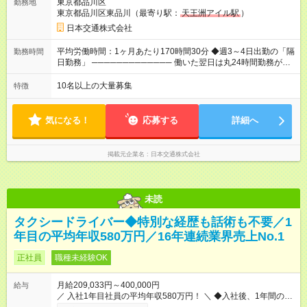
東京都品川区
勤務地
たします。 【入社1～3カ月目】月給40万円保証 【入社4～12カ
東京都品川区東品川（最寄り駅：
天王洲アイル駅
）
月目】月給35万円保証 【入社13カ月以降】月給20万9033円＋
歩合＋賞与年3回 ※上記には、一律支給の手当を含みます。
日本交通株式会社
※「厚生労働省のタクシー運転者の最低賃金計算方法に基づ
く」 ◆業界最高水準の歩合率で還元！ ───────────────
平均労働時間：1ヶ月あたり170時間30分 ◆週3～4日出勤の「隔
勤務時間
売上の62%が歩合や賞与として還元されるため、頑張った分だ
日勤務」 ───────────── 働いた翌日は丸24時間勤務が入
け収入UPが実現できます。なかには入社1年目から年収800万円
りません。 ◆最も稼ぎやすい時間帯で勤務
も！ 【試用期間】試用期間あり 試用期間の長さ：3ヶ月 雇用形
───────────── シフトは、15：00～翌10：00 ※月間労働
10名以上の大量募集
特徴
態、給与は本採用時と同じです。 試用期間中の労働条件は本採
時間170.5h ※1回の乗務は15.5h（休憩3h） ※研修中は実働時間
用と同じです。
7.5h ※残業は基本的にありません 平均労働時間：1ヶ月あたり
170時間30分 ◆週3～4日出勤の「隔日勤務」
気になる！
応募する
詳細へ
───────────── 働いた翌日は丸24時間勤務が入りませ
ん。 ◆最も稼ぎやすい時間帯で勤務 ───────────── シフ
トは、15：00～翌10：00 ※月間労働時間170.5h ※1回の乗務は
掲載元企業名
日本交通株式会社
15.5h（休憩3h） ※研修中は実働時間7.5h ※残業は基本的にあり
ません
未読
タクシードライバー◆特別な経歴も話術も不要／1
年目の平均年収580万円／16年連続業界売上No.1
正社員
職種未経験OK
月給209,033円～400,000円
給与
／ 入社1年目社員の平均年収580万円！ ＼ ◆入社後、1年間の給