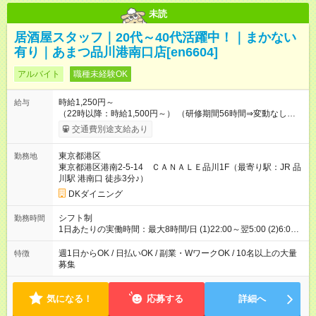
未読
居酒屋スタッフ｜20代～40代活躍中！｜まかない
有り｜あまつ品川港南口店[en6604]
アルバイト
職種未経験OK
時給1,250円～
給与
（22時以降：時給1,500円～） （研修期間56時間⇒変動なし） ■
食事補助あり⇒1食200円 ■友人紹介制度あり⇒1人紹介につき最
交通費別途支給あり
大3万円支給！ 【試用期間】試用期間なし
東京都港区
勤務地
東京都港区港南2-5-14 ＣＡＮＡＬＥ品川1F（最寄り駅：JR 品
川駅 港南口 徒歩3分♪）
DKダイニング
シフト制
勤務時間
1日あたりの実働時間：最大8時間/日 (1)22:00～翌5:00 (2)6:00
～22:00 金祝前：16:00～翌5:00 土日祝 ：14:00～23:30 ★上記
時間から1日3時間～OK ★週1日～OK◎ ※22時以降勤務は18歳
週1日からOK / 日払いOK / 副業・WワークOK / 10名以上の大量
特徴
以上(法令による) ■自由シフト制
募集
気になる！
応募する
詳細へ