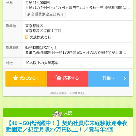
月給214,000円～
給与
月給21万4千円～24万円＋賞与年2回＋各種手当 ※試用期間は3
ヶ月で、条件に変更はありません。 【試用期間】試用期間あり
交通費別途支給あり
試用期間の長さ：3ヶ月 雇用形態、給与は本採用時と同じです。
東京都港区
勤務地
東京都港区港南１丁目
大成株式会社
勤務時間は指定なし
勤務時間
変形労働時間制 月平均170時間 ※1ヶ月の総労働時間が上限
173.8時間を超えない範囲であれば、法定労働時間である1日8時
間を超えての勤務が可能となる制度。 ※時間外手当は別途支給
10名以上の大量募集
特徴
いたします。 日勤： 8：00～17：00（休憩1時間） 宿直： 9：
00～翌9：00（仮眠休憩含めて8時間）など
気になる！
応募する
詳細へ
掲載元企業名
大成株式会社
未読
【40～50代活躍中！】契約社員◎未経験歓迎◆夜
勤固定／想定月収27万円以上！／賞与年2回