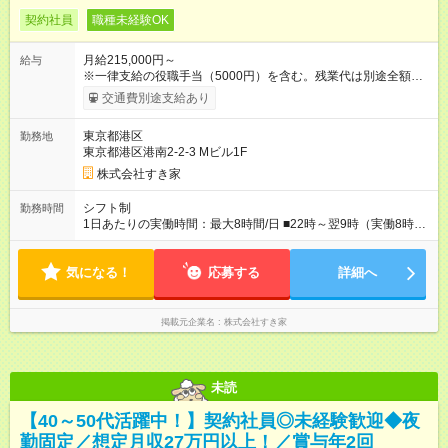
契約社員
職種未経験OK
月給215,000円～
給与
※一律支給の役職手当（5000円）を含む。残業代は別途全額支
給。 ※深夜勤務手当は、残業時間等により変動します。 ※想定
交通費別途支給あり
月収27万円以上 ※最大4回昇給のチャンスあり ※賞与年2回支給
【試用期間】試用期間なし
東京都港区
勤務地
東京都港区港南2-2-3 Mビル1F
株式会社すき家
シフト制
勤務時間
1日あたりの実働時間：最大8時間/日 ■22時～翌9時（実働8時
間） ※上記はあくまでも一例です。店舗により、時間が前後す
る場合・残業がある場合があります。 ★0時～9時は必ず2名以上
気になる！
のシフトを組んでいます。 ★各店舗のサポートのために本社に
応募する
詳細へ
「24時間対応」の専門部署があります。
掲載元企業名
株式会社すき家
未読
【40～50代活躍中！】契約社員◎未経験歓迎◆夜
勤固定／想定月収27万円以上！／賞与年2回