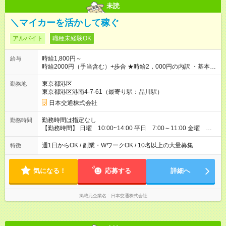
未読
＼マイカーを活かして稼ぐ
アルバイト
職種未経験OK
時給1,800円～
給与
時給2000円（手当含む）+歩合 ★時給2，000円の内訳 ・基本時
給：1，400円 ・燃料手当：300円 一律支給 ・通信手当：100
円 一律支給 ・特別手当：200円 一律支給 ※ ※特別手当200円
東京都港区
勤務地
は期間限定の金額です。（2026年10月15日まで） →10月まで
東京都港区港南4-7-61（最寄り駅：品川駅）
にご入社いただいた場合、時給：2，000円スタートになりま
日本交通株式会社
す。 ───────────────── ■研修について 営業所にて入
社手続き・ドラレコの設定・研修などを10時間行います。 ◆ 研
勤務時間は指定なし
勤務時間
修中の給与 営業所での研修（10時間）中は、時給1，250円とな
【勤務時間】 日曜 10:00~14:00 平日 7:00～11:00 金曜
ります。 【試用期間】試用期間あり 試用期間の長さ：5ヶ月
16:00～20:00、0:30～4:30（日付変わった土曜日深夜） 土曜
※ 雇用形態と給与に、本採用時と異なる部分があります。 雇用
16:00~20:00 ※雨や猛暑の日などは勤務可能時間が臨時拡大あ
週1日からOK / 副業・WワークOK / 10名以上の大量募集
特徴
形態：アルバイト・パート採用 給与：時給 1,250円以上 試用期
り 【勤務日数】 週1日から可 MAX 週4日まで
間中、最初の10時間で研修が行われ、研修（10時間）中は、時
給1，250円となります。 研修終了後、給与は本採用時と同様に
気になる！
応募する
詳細へ
時給1，800円＋歩合となります。
掲載元企業名
日本交通株式会社