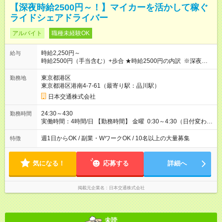
【深夜時給2500円～！】マイカーを活かして稼ぐ
ライドシェアドライバー
アルバイト
職種未経験OK
時給2,250円～
給与
時給2500円（手当含む）+歩合 ★時給2500円の内訳 ※深夜手当
含む ・基本時給：1750円 ・燃料手当：375円 ・通信手当：125
円 ・特別手当：250円 ※ ※特別手当250円は期間限定の金額で
東京都港区
勤務地
す。（2026年10月15日まで） それ以降は変更となる可能性があ
東京都港区港南4-7-61（最寄り駅：品川駅）
ります。 ───────────────── ■研修について 営業所に
日本交通株式会社
て入社手続き・ドラレコの設定・研修などを10時間行います。
◆ 研修中の給与 営業所での研修（10時間）中は、時給1，250円
24:30～430
勤務時間
となります。 【試用期間】試用期間あり 試用期間の長さ：5ヶ
実働時間：4時間/日 【勤務時間】 金曜 0:30～4:30（日付変わっ
月 ※ 雇用形態と給与に、本採用時と異なる部分があります。 雇
た土曜日深夜） 上記以外にも、下記のシフトでの勤務も可能 平
用形態：アルバイト・パート採用 給与：時給 1,250円以上 試用
日 7:00～11:00 ※雨や猛暑の日などは勤務可能時間が臨時拡大
週1日からOK / 副業・WワークOK / 10名以上の大量募集
特徴
期間中、最初の10時間で研修が行われ、研修（10時間）中は、
あり 【勤務日数】 週1日から可 MAX 週4日まで
時給1，250円となります。 研修終了後、給与は本採用時と同様
に時給2，250円＋歩合となります。
気になる！
応募する
詳細へ
掲載元企業名
日本交通株式会社
未読