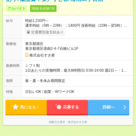
アルバイト
職種未経験OK
時給1,230円～
給与
通常時給（5時～22時）：1400円 深夜時給（22時～翌5時）：
1750円 高校生時給：1230円 【特別手当】早朝手当（5：00-9：
交通費別途支給あり
00）時給+150円 【試用期間】試用期間あり 試用期間の長さ：1
ヶ月 雇用形態、給与は本採用時と同じです。 試用期間の実態は
東京都港区
勤務地
30日（※条件変更なし）ですが、切り上げで一ヶ月とさせてい
東京都港区港南2-4-7石橋ビル1F
ただきます。 研修制度あり：15時間(研修中も同時給）
株式会社すき家
シフト制
勤務時間
1日あたりの実働時間：最大8時間/日 0:00-24:00 週2日～・1日
2h～OK ＜シフト例＞ 〇朝帯 5:00-9:00 〇昼帯 9:00-14:00 〇午
後帯 14:00-18:00 〇夜帯 18:00-22:00 〇深夜帯 22:00-翌5:00 基
春・夏・冬休み期間限定
期間
本は固定シフトですが家庭の都合などイレギュラーには対応し
ます♪
日払いOK / 副業・WワークOK
特徴
気になる！
応募する
詳細へ
掲載元企業名
株式会社すき家