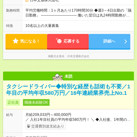
日本交通株式会社
※「厚生労働省のタクシー運転者の最低賃金計算方法に基づ
く」 ◆業界最高水準の歩合率で還元！ ───────────────
平均労働時間：1ヶ月あたり170時間30分 ◆週3～4日出勤の「隔
勤務時間
売上の62%が歩合や賞与として還元されるため、頑張った分だ
日勤務」 ───────────── 働いた翌日は丸24時間勤務が入
け収入UPが実現できます。なかには入社1年目から年収800万円
りません。 ◆最も稼ぎやすい時間帯で勤務
も！ 【試用期間】試用期間あり 試用期間の長さ：3ヶ月 雇用形
───────────── シフトは、15：00～翌10：00 ※月間労働
10名以上の大量募集
特徴
態、給与は本採用時と同じです。 試用期間中の労働条件は本採
時間170.5h ※1回の乗務は15.5h（休憩3h） ※研修中は実働時間
用と同じです。
7.5h ※残業は基本的にありません 平均労働時間：1ヶ月あたり
170時間30分 ◆週3～4日出勤の「隔日勤務」
気になる！
応募する
詳細へ
───────────── 働いた翌日は丸24時間勤務が入りませ
ん。 ◆最も稼ぎやすい時間帯で勤務 ───────────── シフ
トは、15：00～翌10：00 ※月間労働時間170.5h ※1回の乗務は
掲載元企業名
日本交通株式会社
15.5h（休憩3h） ※研修中は実働時間7.5h ※残業は基本的にあり
ません
未読
タクシードライバー◆特別な経歴も話術も不要／1
年目の平均年収580万円／16年連続業界売上No.1
正社員
職種未経験OK
月給209,033円～400,000円
給与
／ 入社1年目社員の平均年収580万円！ ＼ ◆入社後、1年間の給
与保証あり！ ─────────────── 乗務にじっくりと慣れて
交通費別途支給あり
いただけるよう、売上に関係なく給与を保証します。保証額以
上の売上を確保した場合は、もちろんその分を上乗せで支給い