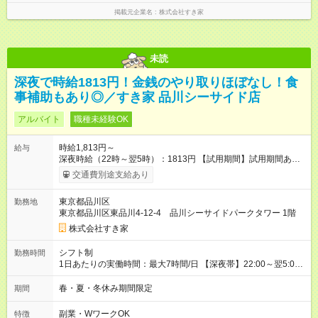
掲載元企業名
株式会社すき家
未読
深夜で時給1813円！金銭のやり取りほぼなし！食
事補助もあり◎／すき家 品川シーサイド店
アルバイト
職種未経験OK
時給1,813円～
給与
深夜時給（22時～翌5時）：1813円 【試用期間】試用期間あり
試用期間の長さ：1ヶ月 雇用形態、給与は本採用時と同じです。
交通費別途支給あり
試用期間の実態は30日（※条件変更なし）ですが、切り上げで
一ヶ月とさせていただきます。 研修制度あり：15時間(研修中も
東京都品川区
勤務地
同時給）
東京都品川区東品川4-12-4 品川シーサイドパークタワー 1階
株式会社すき家
シフト制
勤務時間
1日あたりの実働時間：最大7時間/日 【深夜帯】22:00～翌5:00
週2日～・1日2h～OK◎ ※22:00から翌5:00までは18歳以上の方
のみ勤務可能です（18歳未満の深夜業務禁止のため） ★深夜で
春・夏・冬休み期間限定
期間
も安心して働けます★ すき家では、ワンオペを禁止していま
す。 必ず、2名以上での勤務を行いますので、安心して働けま
副業・WワークOK
特徴