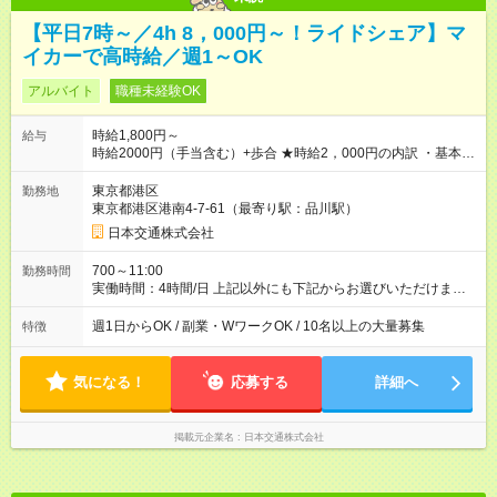
【平日7時～／4h 8，000円～！ライドシェア】マ
イカーで高時給／週1～OK
アルバイト
職種未経験OK
時給1,800円～
給与
時給2000円（手当含む）+歩合 ★時給2，000円の内訳 ・基本時
給：1，400円 ・燃料手当：300円 ・通信手当：100円 ・特別手
当：200円 ※ ※特別手当200円は期間限定の金額です。（2026
東京都港区
勤務地
年10月15日まで） それ以降は変更となる可能性があります。
東京都港区港南4-7-61（最寄り駅：品川駅）
───────────────── ■研修について 営業所にて入社手続
日本交通株式会社
き・ドラレコの設定・研修などを10時間行います。 ◆ 研修中の
給与 営業所での研修（10時間）中は、時給1，250円となりま
700～11:00
勤務時間
す。 【試用期間】試用期間あり 試用期間の長さ：5ヶ月 ※ 雇用
実働時間：4時間/日 上記以外にも下記からお選びいただけま
形態と給与に、本採用時と異なる部分があります。 雇用形態：
す。 【勤務時間】 日曜 10:00~14:00 平日 7:00～11:00 金
アルバイト・パート採用 給与：時給 1,250円以上 試用期間中、
曜 16:00～20:00、0:30～4:30（日付変わった土曜日深夜） 土
週1日からOK / 副業・WワークOK / 10名以上の大量募集
特徴
最初の10時間で研修が行われ、研修（10時間）中は、時給1，
曜 16:00~20:00 ※雨や猛暑の日などは勤務可能時間が臨時拡大
250円となります。 研修終了後、給与は本採用時と同様に時給
あり 【勤務日数】 週1日から可 MAX 週4日まで
1，800円＋歩合となります。
気になる！
応募する
詳細へ
掲載元企業名
日本交通株式会社