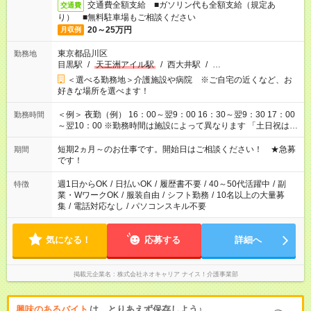
交通費全額支給 ■ガソリン代も全額支給（規定あ
交通費
り） ■無料駐車場もご相談ください
20～25万円
月収例
東京都品川区
勤務地
目黒駅
/
天王洲アイル駅
/
西大井駅
/
…
＜選べる勤務地＞介護施設や病院 ※ご自宅の近くなど、お
好きな場所を選べます！
＜例＞ 夜勤（例） 16：00～翌9：00 16：30～翌9：30 17：00
勤務時間
～翌10：00 ※勤務時間は施設によって異なります 「土日祝は休
みたい」 「しっかり稼ぎたい」 「もう少し遅い時間から始めた
い」など ご希望にあったお仕事をご案内いたします。 ※未経験
短期2ヵ月～のお仕事です。開始日はご相談ください！ ★急募
期間
の方の場合は1～2ヶ月間は日中での仕事を経験いただき、 お
です！
仕事に慣れてからの夜勤になります。 ★家庭の都合でお休みが
必要な場合も遠慮なくご相談ください。
週1日からOK
/
日払いOK
/
履歴書不要
/
40～50代活躍中
/
副
特徴
業・WワークOK
/
服装自由
/
シフト勤務
/
10名以上の大量募
集
/
電話対応なし
/
パソコンスキル不要
気になる！
応募する
詳細へ
掲載元企業名
株式会社ネオキャリア ナイス！介護事業部
興味のあるバイト
は、とりあえず保存しよう♪