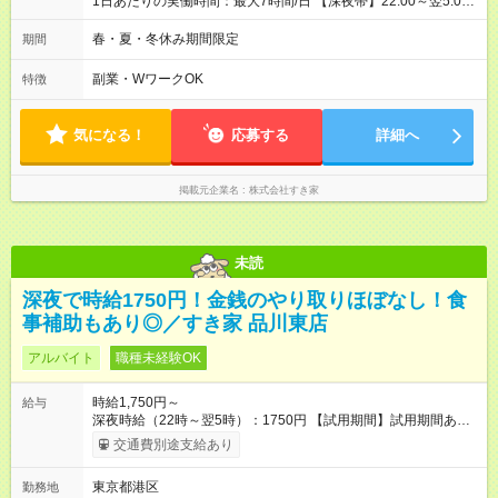
1日あたりの実働時間：最大7時間/日 【深夜帯】22:00～翌5:00
週2日～・1日2h～OK◎ ※22:00から翌5:00までは18歳以上の方
のみ勤務可能です（18歳未満の深夜業務禁止のため） ★深夜で
春・夏・冬休み期間限定
期間
も安心して働けます★ すき家では、ワンオペを禁止していま
す。 必ず、2名以上での勤務を行いますので、安心して働けま
副業・WワークOK
特徴
す。
気になる！
応募する
詳細へ
掲載元企業名
株式会社すき家
未読
深夜で時給1750円！金銭のやり取りほぼなし！食
事補助もあり◎／すき家 品川東店
アルバイト
職種未経験OK
時給1,750円～
給与
深夜時給（22時～翌5時）：1750円 【試用期間】試用期間あり
試用期間の長さ：1ヶ月 雇用形態、給与は本採用時と同じです。
交通費別途支給あり
試用期間の実態は30日（※条件変更なし）ですが、切り上げで
一ヶ月とさせていただきます。 研修制度あり：15時間(研修中も
東京都港区
勤務地
同時給）