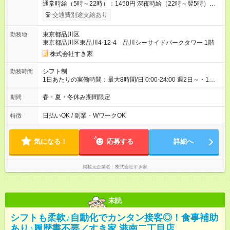
通常時給（5時～22時）：1450円 深夜時給（22時～翌5時）：
1813円 高校生時給：1400円 【特別手当】早朝手当（5：00-9：
交通費別途支給あり
00）時給+150円 【試用期間】試用期間あり 試用期間の長さ：1
ヶ月 雇用形態、給与は本採用時と同じです。 試用期間の実態は
東京都品川区
勤務地
30日（※条件変更なし）ですが、切り上げで一ヶ月とさせてい
東京都品川区東品川4-12-4 品川シーサイドパークタワー 1階
ただきます。 研修制度あり：15時間(研修中も同時給）
株式会社すき家
シフト制
勤務時間
1日あたりの実働時間：最大8時間/日 0:00-24:00 週2日～・1日
2h～OK ＜シフト例＞ 〇朝帯 5:00-9:00 〇昼帯 9:00-14:00 〇午
後帯 14:00-18:00 〇夜帯 18:00-22:00 〇深夜帯 22:00-翌5:00 基
春・夏・冬休み期間限定
期間
本は固定シフトですが家庭の都合などイレギュラーには対応し
ます♪
日払いOK / 副業・WワークOK
特徴
気になる！
応募する
詳細へ
掲載元企業名
株式会社すき家
未読
シフトも柔軟♪自動化でカンタン接客◎！食事補助
あり♪履歴書不要／すき家 港南二丁目店