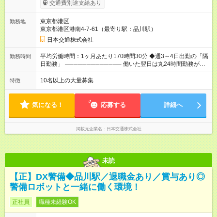
与保証あり！ ─────────────── 乗務にじっくりと慣れて
交通費別途支給あり
いただけるよう、売上に関係なく給与を保証します。保証額以
上の売上を確保した場合は、もちろんその分を上乗せで支給い
東京都港区
勤務地
たします。 【入社1～3カ月目】月給40万円保証 【入社4～12カ
東京都港区港南4-7-61（最寄り駅：品川駅）
月目】月給35万円保証 【入社13カ月以降】月給20万9033円＋
歩合＋賞与年3回 ※上記には、一律支給の手当を含みます。
日本交通株式会社
※「厚生労働省のタクシー運転者の最低賃金計算方法に基づ
く」 ◆業界最高水準の歩合率で還元！ ───────────────
平均労働時間：1ヶ月あたり170時間30分 ◆週3～4日出勤の「隔
勤務時間
売上の62%が歩合や賞与として還元されるため、頑張った分だ
日勤務」 ───────────── 働いた翌日は丸24時間勤務が入
け収入UPが実現できます。なかには入社1年目から年収800万円
りません。 ◆最も稼ぎやすい時間帯で勤務
も！ 【試用期間】試用期間あり 試用期間の長さ：3ヶ月 雇用形
───────────── シフトは、15：00～翌10：00 ※月間労働
10名以上の大量募集
特徴
態、給与は本採用時と同じです。 試用期間中の労働条件は本採
時間170.5h ※1回の乗務は15.5h（休憩3h） ※研修中は実働時間
用と同じです。
7.5h ※残業は基本的にありません 平均労働時間：1ヶ月あたり
170時間30分 ◆週3～4日出勤の「隔日勤務」
気になる！
応募する
詳細へ
───────────── 働いた翌日は丸24時間勤務が入りませ
ん。 ◆最も稼ぎやすい時間帯で勤務 ───────────── シフ
トは、15：00～翌10：00 ※月間労働時間170.5h ※1回の乗務は
掲載元企業名
日本交通株式会社
15.5h（休憩3h） ※研修中は実働時間7.5h ※残業は基本的にあり
ません
未読
【正】DX警備◆品川駅／退職金あり／賞与あり◎
警備ロボットと一緒に働く環境！
正社員
職種未経験OK