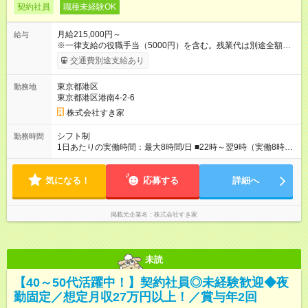
契約社員
職種未経験OK
月給215,000円～
給与
※一律支給の役職手当（5000円）を含む。残業代は別途全額支
給。 ※深夜勤務手当は、残業時間等により変動します。 ※想定
交通費別途支給あり
月収27万円以上 ※最大4回昇給のチャンスあり ※賞与年2回支給
【試用期間】試用期間なし
東京都港区
勤務地
東京都港区港南4-2-6
株式会社すき家
シフト制
勤務時間
1日あたりの実働時間：最大8時間/日 ■22時～翌9時（実働8時
間） ※上記はあくまでも一例です。店舗により、時間が前後す
る場合・残業がある場合があります。 ★0時～9時は必ず2名以上
気になる！
のシフトを組んでいます。 ★各店舗のサポートのために本社に
応募する
詳細へ
「24時間対応」の専門部署があります。
掲載元企業名
株式会社すき家
未読
【40～50代活躍中！】契約社員◎未経験歓迎◆夜
勤固定／想定月収27万円以上！／賞与年2回