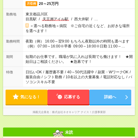
20～25万円
月収例
東京都品川区
勤務地
目黒駅
/
天王洲アイル駅
/
西大井駅
/
…
＜選べる勤務地＞病院 ※ご自宅の近くなど、お好きな場所
を選べます！
夜勤（例） 16:00～翌9:00 もちろん夜勤以外の時間も選べます
勤務時間
（例） 07:00～16:00※早番 09:00～18:00※日勤 11:00～
20:00※遅番 ※時間は、固定・選べる施設もあるので、ご希望が
あれば調整できます！ ※シフト制。勤務地により実働時間が異
短期のお仕事です。職場が気に入れば長期でも働けます！ ★開
期間
なります。★家庭の都合でお休みが必要な場合も遠慮なくご相談
始日はご相談ください。 ★急募です！
ください。
日払いOK
/
履歴書不要
/
40～50代活躍中
/
副業・WワークOK
/
特徴
服装自由
/
シフト勤務
/
10名以上の大量募集
/
電話対応なし
/
パ
ソコンスキル不要
気になる！
応募する
詳細へ
掲載元企業名
株式会社ネオキャリア ナイス！介護事業部
未読