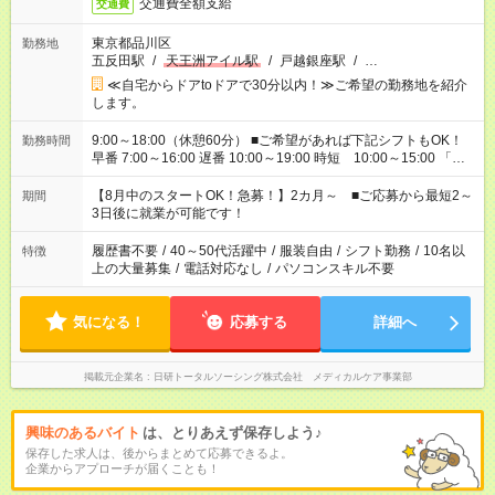
交通費全額支給
交通費
東京都品川区
勤務地
五反田駅
/
天王洲アイル駅
/
戸越銀座駅
/
…
≪自宅からドアtoドアで30分以内！≫ご希望の勤務地を紹介
します。
9:00～18:00（休憩60分） ■ご希望があれば下記シフトもOK！
勤務時間
早番 7:00～16:00 遅番 10:00～19:00 時短 10:00～15:00 「家
族と休みを合わせたい」 「余裕を持って夕飯の準備がしたい」
「できれば残業はしたくない」 など、ご希望を教えてください
【8月中のスタートOK！急募！】2カ月～ ■ご応募から最短2～
期間
ね。 ※Wワーク希望の方へ 今ご覧のお仕事で希望する勤務時間
3日後に就業が可能です！
と、もう1つのお仕事の勤務時間。 合計で週40時間を超える場
合は応募できません。
履歴書不要
/
40～50代活躍中
/
服装自由
/
シフト勤務
/
10名以
特徴
上の大量募集
/
電話対応なし
/
パソコンスキル不要
気になる！
応募する
詳細へ
掲載元企業名
日研トータルソーシング株式会社 メディカルケア事業部
興味のあるバイト
は、とりあえず保存しよう♪
保存した求人は、後からまとめて応募できるよ。
企業からアプローチが届くことも！