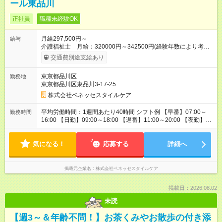
ール東品川
正社員
職種未経験OK
月給297,500円～
給与
介護福祉士 月給：320000円～342500円(経験年数により考
慮） 初任者研修 月給：297500円～ 保育手当 月10000円／月
交通費別途支給あり
（規定あり）、ケアマネ資格手当 5000円／月、年末年始手当、
交通費規定内支給 ※入社後は定期昇給、昇格による基本給アッ
東京都品川区
勤務地
プあり、さらに4種類の専門資格を設け、資格取得者には1資格
東京都品川区東品川3-17-25
につき、10000円／月の手当を支給 ※月給は居住支援特別手当
を含みます。居住支援特別手当は、当社入社歴のある場合、金
株式会社ベネッセスタイルケア
額が変わりますのでお問い合わせください。 【試用期間】試用
期間なし
平均労働時間：1週間あたり40時間 シフト例 【早番】07:00～
勤務時間
16:00 【日勤】09:00～18:00 【遅番】11:00～20:00 【夜勤】
16:00～翌9:00 ※休憩は法定通り ※シフト時間はホームによって
前後します。 詳細の勤務時間についてはお問合せください。
気になる！
平均労働時間：1週間あたり40時間 シフト例 【早番】07:00～
応募する
詳細へ
16:00 【日勤】09:00～18:00 【遅番】11:00～20:00 【夜勤】
16:00～翌9:00 ※休憩は法定通り ※シフト時間はホームによって
前後します。 詳細の勤務時間についてはお問合せください。
掲載元企業名
株式会社ベネッセスタイルケア
掲載日：2026.08.02
未読
【週3～＆年齢不問！】お茶くみやお散歩の付き添