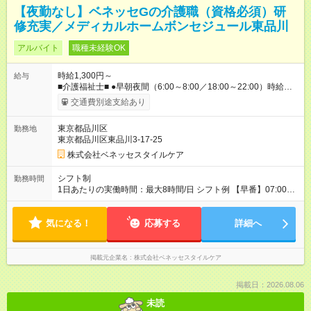
【夜勤なし】ベネッセGの介護職（資格必須）研
修充実／メディカルホームボンセジュール東品川
アルバイト
職種未経験OK
時給1,300円～
給与
■介護福祉士■ ●早朝夜間（6:00～8:00／18:00～22:00）時給：
1500円～ ●日中帯（8:00～18:00）時給：1400円～ ■初任者研修
交通費別途支給あり
■ ●早朝夜間（6:00～8:00／18:00～22:00）時給：1400円～ ●日
中帯（8:00～18:00）時給：1300円～ ※週20時間以上の契約と
東京都品川区
勤務地
なる場合、居住支援特別手当50～100円／時を支給 ※社内専門
東京都品川区東品川3-17-25
資格を取得した場合は手当支給（1資格につき、60円／時）
【試用期間】試用期間なし
株式会社ベネッセスタイルケア
シフト制
勤務時間
1日あたりの実働時間：最大8時間/日 シフト例 【早番】07:00～
16:00 【日勤】08:00～17:00／09:00～18:00 【遅番】11:00～
20:00 ※休憩は法定通り ※シフト時間はホームによって前後しま
気になる！
す。 詳細の勤務時間についてはお問合せください。 ※実働8時
応募する
詳細へ
間のシフト制勤務（早・日・遅）
掲載元企業名
株式会社ベネッセスタイルケア
掲載日：2026.08.06
未読