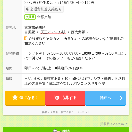
2287円 / 初任者以上：時給1730円～2162円
交通費別途支給あり
全額支給
交通費
東京都品川区
勤務地
目黒駅
/
天王洲アイル駅
/
西大井駅
/
…
介護施設や病院など ★自宅近くの施設がいいなど勤務地ご
相談ください
【シフト例】 07:00～16:00 09:00～18:00 17:00～09:00 ※ 上記
勤務時間
は一例です！その他シフトもご相談ください！
即日～2ヶ月以上 ■開始日の相談OK！
期間
日払いOK
/
履歴書不要
/
40～50代活躍中
/
シフト勤務
/
10名以
特徴
上の大量募集
/
電話対応なし
/
パソコンスキル不要
気になる！
応募する
詳細へ
掲載元企業名
株式会社ニッソーネット
掲載日：2026.07.31
未読