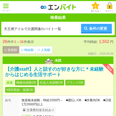
0
メニュー
気になる！
ログイン
検索結果
条件の変更
天王洲アイルで介護関連のバイト一覧
26
1,552
件中
1
～
26
件表示
平均時給:
円
新着順
時給順
人気順
掲載日：2026.08.06
未読
NEW
【介護staff】人と話すのが好きな方に＊未経験
からはじめる生活サポート
派遣
職種未経験OK
社会人未経験OK
ブランクOK
WEB登録・面接OK
無資格未経験：時給1500円～ ■週払いOK ■扶養内OK ■日収
給与
1万2000円以上
交通費別途支給あり