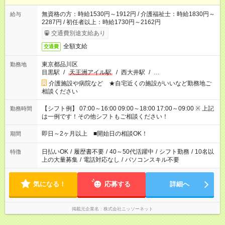
無資格の方：時給1530円～1912円 / 介護福祉士：時給1830円～
給与
2287円 / 初任者以上：時給1730円～2162円
交通費別途支給あり
全額支給
交通費
東京都品川区
勤務地
目黒駅
/
天王洲アイル駅
/
西大井駅
/
…
介護施設や病院など ★自宅近くの施設がいいなど勤務地ご
相談ください
【シフト例】 07:00～16:00 09:00～18:00 17:00～09:00 ※ 上記
勤務時間
は一例です！その他シフトもご相談ください！
即日～2ヶ月以上 ■開始日の相談OK！
期間
日払いOK
/
履歴書不要
/
40～50代活躍中
/
シフト勤務
/
10名以
特徴
上の大量募集
/
電話対応なし
/
パソコンスキル不要
気になる！
応募する
詳細へ
掲載元企業名
株式会社ニッソーネット