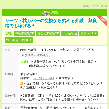
掲載日：2026.08.06
未読
NEW
シーツ・枕カバーの交換から始める介護！無資
格でも稼げる＊
派遣
職種未経験OK
社会人未経験OK
大学生歓迎
ブランクOK
WEB登録・面接OK
時給1600円～ ■日払いOK（規定あり）※即日払い不可
給与
交通費別途支給あり
交通費全額支給 ■ガソリン代も全額支給（規定あ
交通費
り） ■無料駐車場もご相談ください
東京都品川区
勤務地
目黒駅
/
天王洲アイル駅
/
西大井駅
/
…
＜近所で働ける！選べる勤務地＞初めてでも安心！ピッタリ
の介護施設や病院をご紹介！
★1日5時間～OK！ （例）9:00～18:00のあいだ もちろん1日8時
勤務時間
間のお仕事もご紹介可能です！ご希望をお聞かせください！★家
庭の都合でお休みが必要な場合も遠慮なくご相談ください。 ※
週最低15時間以上の勤務が必要です
長期のお仕事です。開始日はご相談ください！ ★急募です！
期間