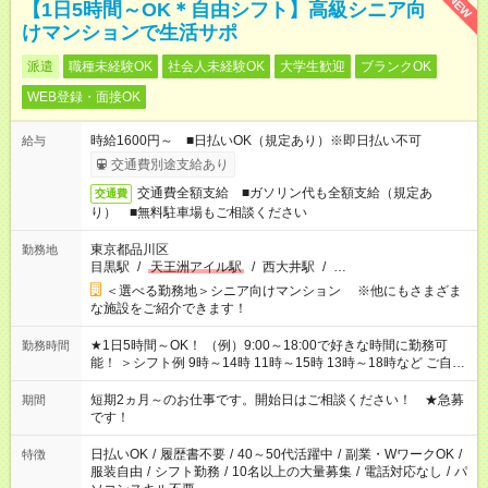
NEW
【1日5時間～OK＊自由シフト】高級シニア向
けマンションで生活サポ
派遣
職種未経験OK
社会人未経験OK
大学生歓迎
ブランクOK
WEB登録・面接OK
時給1600円～ ■日払いOK（規定あり）※即日払い不可
給与
交通費別途支給あり
交通費全額支給 ■ガソリン代も全額支給（規定あ
交通費
り） ■無料駐車場もご相談ください
東京都品川区
勤務地
目黒駅
/
天王洲アイル駅
/
西大井駅
/
…
＜選べる勤務地＞シニア向けマンション ※他にもさまざま
な施設をご紹介できます！
★1日5時間～OK！ （例）9:00～18:00で好きな時間に勤務可
勤務時間
能！ ＞シフト例 9時～14時 11時～15時 13時～18時など ご自身
のご都合に合わせて勤務時間をご相談ください！ ★家庭の都合
でお休みや時間の調整が必要な場合も遠慮なくご相談くださ
短期2ヵ月～のお仕事です。開始日はご相談ください！ ★急募
期間
い。
です！
日払いOK
/
履歴書不要
/
40～50代活躍中
/
副業・WワークOK
/
特徴
服装自由
/
シフト勤務
/
10名以上の大量募集
/
電話対応なし
/
パ