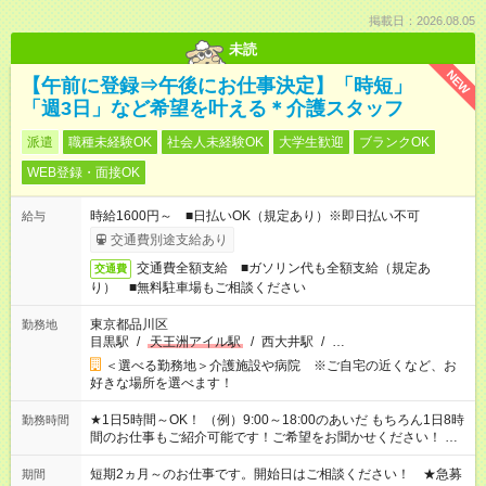
掲載日：2026.08.05
未読
NEW
【午前に登録⇒午後にお仕事決定】「時短」
「週3日」など希望を叶える＊介護スタッフ
派遣
職種未経験OK
社会人未経験OK
大学生歓迎
ブランクOK
WEB登録・面接OK
時給1600円～ ■日払いOK（規定あり）※即日払い不可
給与
交通費別途支給あり
交通費全額支給 ■ガソリン代も全額支給（規定あ
交通費
り） ■無料駐車場もご相談ください
東京都品川区
勤務地
目黒駅
/
天王洲アイル駅
/
西大井駅
/
…
＜選べる勤務地＞介護施設や病院 ※ご自宅の近くなど、お
好きな場所を選べます！
★1日5時間～OK！ （例）9:00～18:00のあいだ もちろん1日8時
勤務時間
間のお仕事もご紹介可能です！ご希望をお聞かせください！ ※
週最低15時間以上の勤務が必要です
短期2ヵ月～のお仕事です。開始日はご相談ください！ ★急募
期間