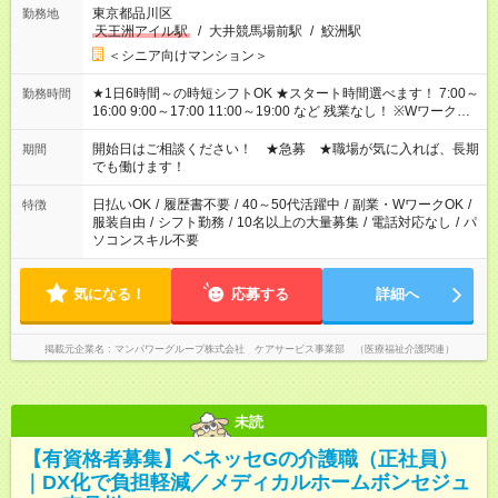
東京都品川区
勤務地
天王洲アイル駅
/
大井競馬場前駅
/
鮫洲駅
＜シニア向けマンション＞
★1日6時間～の時短シフトOK ★スタート時間選べます！ 7:00～
勤務時間
16:00 9:00～17:00 11:00～19:00 など 残業なし！ ※Wワークの
場合、他のお仕事と合わせ週40時間超の就業はご案内できませ
ん ※法令に基づき、週20時間以上勤務は社会保険への加入対象
開始日はご相談ください！ ★急募 ★職場が気に入れば、長期
期間
となります ※労働者派遣法（日雇い派遣の原則禁止）により、
でも働けます！
短時間・短期間の就業はご案内が難しい場合があります
日払いOK
/
履歴書不要
/
40～50代活躍中
/
副業・WワークOK
/
特徴
服装自由
/
シフト勤務
/
10名以上の大量募集
/
電話対応なし
/
パ
ソコンスキル不要
気になる！
応募する
詳細へ
掲載元企業名
マンパワーグループ株式会社 ケアサービス事業部 （医療福祉介護関連）
未読
【有資格者募集】ベネッセGの介護職（正社員）
｜DX化で負担軽減／メディカルホームボンセジュ