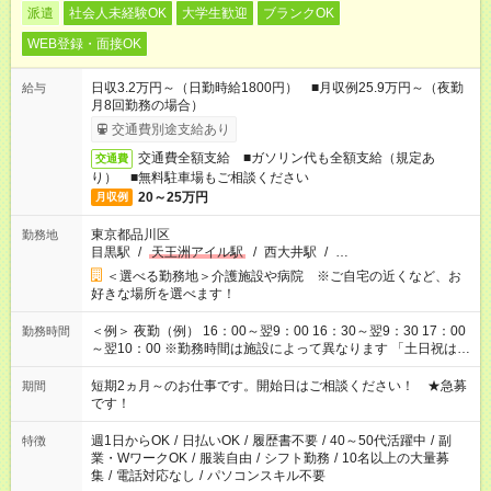
派遣
社会人未経験OK
大学生歓迎
ブランクOK
WEB登録・面接OK
日収3.2万円～（日勤時給1800円） ■月収例25.9万円～（夜勤
給与
月8回勤務の場合）
交通費別途支給あり
交通費全額支給 ■ガソリン代も全額支給（規定あ
交通費
り） ■無料駐車場もご相談ください
20～25万円
月収例
東京都品川区
勤務地
目黒駅
/
天王洲アイル駅
/
西大井駅
/
…
＜選べる勤務地＞介護施設や病院 ※ご自宅の近くなど、お
好きな場所を選べます！
＜例＞ 夜勤（例） 16：00～翌9：00 16：30～翌9：30 17：00
勤務時間
～翌10：00 ※勤務時間は施設によって異なります 「土日祝は休
みたい」 「しっかり稼ぎたい」 「もう少し遅い時間から始めた
い」など ご希望にあったお仕事をご案内いたします。 ※未経験
短期2ヵ月～のお仕事です。開始日はご相談ください！ ★急募
期間
の方の場合は1～2ヶ月間は日中での仕事を経験いただき、 お
です！
仕事に慣れてからの夜勤になります。 ★家庭の都合でお休みが
必要な場合も遠慮なくご相談ください。
週1日からOK
/
日払いOK
/
履歴書不要
/
40～50代活躍中
/
副
特徴
業・WワークOK
/
服装自由
/
シフト勤務
/
10名以上の大量募
集
/
電話対応なし
/
パソコンスキル不要