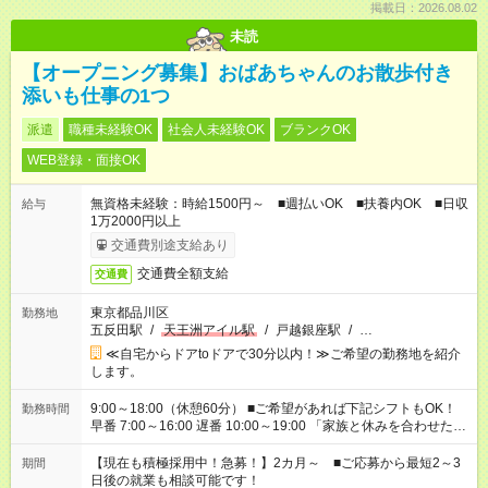
掲載日：2026.08.02
未読
【オープニング募集】おばあちゃんのお散歩付き
添いも仕事の1つ
派遣
職種未経験OK
社会人未経験OK
ブランクOK
WEB登録・面接OK
無資格未経験：時給1500円～ ■週払いOK ■扶養内OK ■日収
給与
1万2000円以上
交通費別途支給あり
交通費全額支給
交通費
東京都品川区
勤務地
五反田駅
/
天王洲アイル駅
/
戸越銀座駅
/
…
≪自宅からドアtoドアで30分以内！≫ご希望の勤務地を紹介
します。
9:00～18:00（休憩60分） ■ご希望があれば下記シフトもOK！
勤務時間
早番 7:00～16:00 遅番 10:00～19:00 「家族と休みを合わせた
い」 「余裕を持って夕飯の準備がしたい」 「できれば残業はし
たくない」 など、ご希望を教えてくださいね。 ※Wワーク希望
【現在も積極採用中！急募！】2カ月～ ■ご応募から最短2～3
期間
の方へ 今ご覧のお仕事で希望する勤務時間と、もう1つのお仕事
日後の就業も相談可能です！