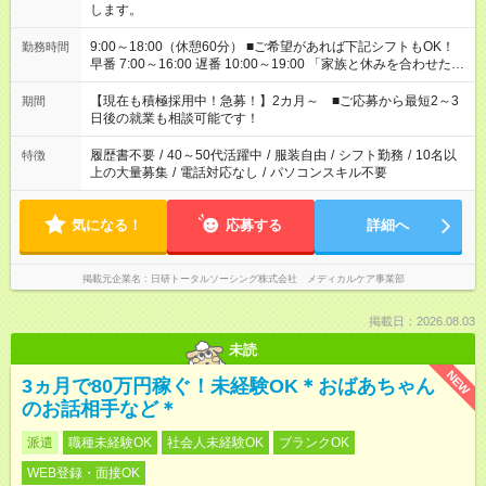
します。
9:00～18:00（休憩60分） ■ご希望があれば下記シフトもOK！
勤務時間
早番 7:00～16:00 遅番 10:00～19:00 「家族と休みを合わせた
い」 「余裕を持って夕飯の準備がしたい」 「できれば残業はし
たくない」 など、ご希望を教えてくださいね。 ※Wワーク希望
【現在も積極採用中！急募！】2カ月～ ■ご応募から最短2～3
期間
の方へ 今ご覧のお仕事で希望する勤務時間と、もう1つのお仕事
日後の就業も相談可能です！
の勤務時間。 合計で週40時間を超える場合は応募できません。
履歴書不要
/
40～50代活躍中
/
服装自由
/
シフト勤務
/
10名以
特徴
上の大量募集
/
電話対応なし
/
パソコンスキル不要
気になる！
応募する
詳細へ
掲載元企業名
日研トータルソーシング株式会社 メディカルケア事業部
掲載日：2026.08.03
未読
NEW
3ヵ月で80万円稼ぐ！未経験OK＊おばあちゃん
のお話相手など＊
派遣
職種未経験OK
社会人未経験OK
ブランクOK
WEB登録・面接OK