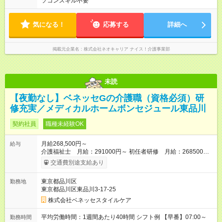
ソコンスキル不要
気になる！
応募する
詳細へ
掲載元企業名
株式会社ネオキャリア ナイス！介護事業部
未読
【夜勤なし】ベネッセGの介護職（資格必須）研
修充実／メディカルホームボンセジュール東品川
契約社員
職種未経験OK
月給268,500円～
給与
介護福祉士 月給：291000円～ 初任者研修 月給：268500円
～ ケアマネ資格手当 5000円／月、年末年始手当、交通費規定内
交通費別途支給あり
支給 ※入社後は定期昇給、昇格による基本給アップあり、さら
に4種類の専門資格を設け、資格取得者には1資格につき、
東京都品川区
勤務地
10000円／月の手当を支給 ※月給は居住支援特別手当を含みま
東京都品川区東品川3-17-25
す。居住支援特別手当は、当社入社歴のある場合、金額が変わ
りますのでお問い合わせください。 【試用期間】試用期間なし
株式会社ベネッセスタイルケア
平均労働時間：1週間あたり40時間 シフト例 【早番】07:00～
勤務時間