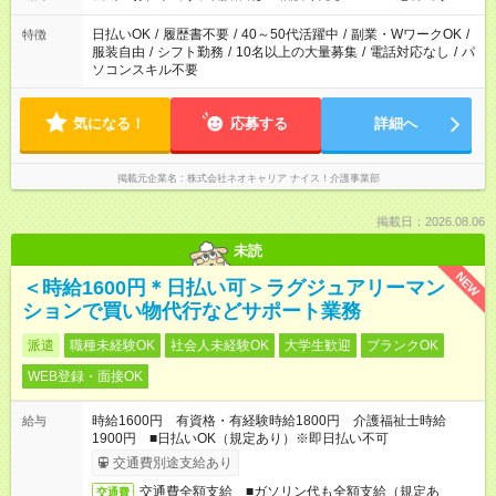
日払いOK
/
履歴書不要
/
40～50代活躍中
/
副業・WワークOK
/
特徴
服装自由
/
シフト勤務
/
10名以上の大量募集
/
電話対応なし
/
パ
ソコンスキル不要
気になる！
応募する
詳細へ
掲載元企業名
株式会社ネオキャリア ナイス！介護事業部
掲載日：2026.08.06
未読
NEW
＜時給1600円＊日払い可＞ラグジュアリーマン
ションで買い物代行などサポート業務
派遣
職種未経験OK
社会人未経験OK
大学生歓迎
ブランクOK
WEB登録・面接OK
時給1600円 有資格・有経験時給1800円 介護福祉士時給
給与
1900円 ■日払いOK（規定あり）※即日払い不可
交通費別途支給あり
交通費全額支給 ■ガソリン代も全額支給（規定あ
交通費