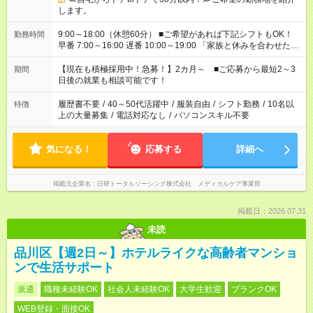
します。
9:00～18:00（休憩60分） ■ご希望があれば下記シフトもOK！
勤務時間
早番 7:00～16:00 遅番 10:00～19:00 「家族と休みを合わせた
い」 「余裕を持って夕飯の準備がしたい」 「できれば残業はし
たくない」 など、ご希望を教えてくださいね。 ※Wワーク希望
【現在も積極採用中！急募！】2カ月～ ■ご応募から最短2～3
期間
の方へ 今ご覧のお仕事で希望する勤務時間と、もう1つのお仕事
日後の就業も相談可能です！
の勤務時間。 合計で週40時間を超える場合は応募できません。
履歴書不要
/
40～50代活躍中
/
服装自由
/
シフト勤務
/
10名以
特徴
上の大量募集
/
電話対応なし
/
パソコンスキル不要
気になる！
応募する
詳細へ
掲載元企業名
日研トータルソーシング株式会社 メディカルケア事業部
掲載日：2026.07.31
未読
品川区【週2日～】ホテルライクな高齢者マンショ
ンで生活サポート
派遣
職種未経験OK
社会人未経験OK
大学生歓迎
ブランクOK
WEB登録・面接OK