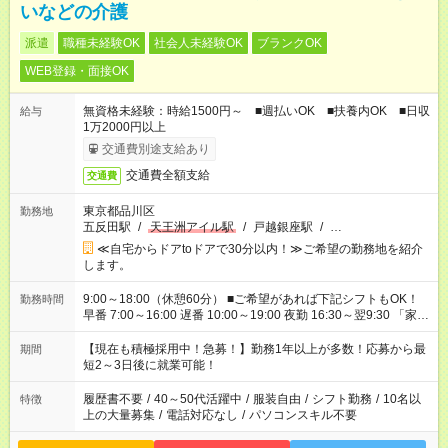
いなどの介護
派遣
職種未経験OK
社会人未経験OK
ブランクOK
WEB登録・面接OK
無資格未経験：時給1500円～ ■週払いOK ■扶養内OK ■日収
給与
1万2000円以上
交通費別途支給あり
交通費全額支給
交通費
東京都品川区
勤務地
五反田駅
/
天王洲アイル駅
/
戸越銀座駅
/
…
≪自宅からドアtoドアで30分以内！≫ご希望の勤務地を紹介
します。
9:00～18:00（休憩60分） ■ご希望があれば下記シフトもOK！
勤務時間
早番 7:00～16:00 遅番 10:00～19:00 夜勤 16:30～翌9:30 「家族
と休みを合わせたい」 「余裕を持って夕飯の準備がしたい」
「できれば残業はしたくない」 など、ご希望を教えてください
【現在も積極採用中！急募！】勤務1年以上が多数！応募から最
期間
ね。 ※Wワーク希望の方へ 今ご覧のお仕事で希望する勤務時間
短2～3日後に就業可能！
と、もう1つのお仕事の勤務時間。 合計で週40時間を超える場
合は応募できません。
履歴書不要
/
40～50代活躍中
/
服装自由
/
シフト勤務
/
10名以
特徴
上の大量募集
/
電話対応なし
/
パソコンスキル不要