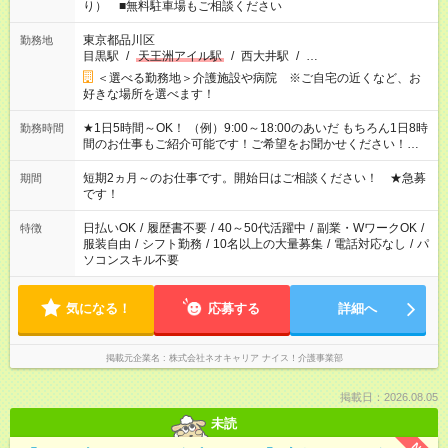
り） ■無料駐車場もご相談ください
東京都品川区
勤務地
目黒駅
/
天王洲アイル駅
/
西大井駅
/
…
＜選べる勤務地＞介護施設や病院 ※ご自宅の近くなど、お
好きな場所を選べます！
★1日5時間～OK！ （例）9:00～18:00のあいだ もちろん1日8時
勤務時間
間のお仕事もご紹介可能です！ご希望をお聞かせください！★家
庭の都合でお休みが必要な場合も遠慮なくご相談ください。 ※
週最低15時間以上の勤務が必要です
短期2ヵ月～のお仕事です。開始日はご相談ください！ ★急募
期間
です！
日払いOK
/
履歴書不要
/
40～50代活躍中
/
副業・WワークOK
/
特徴
服装自由
/
シフト勤務
/
10名以上の大量募集
/
電話対応なし
/
パ
ソコンスキル不要
気になる！
応募する
詳細へ
掲載元企業名
株式会社ネオキャリア ナイス！介護事業部
掲載日：2026.08.05
未読