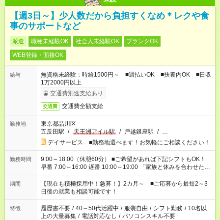
【週3日～】少人数だから負担すくなめ＊レクや食
事のサポートなど
派遣
職種未経験OK
社会人未経験OK
ブランクOK
WEB登録・面接OK
無資格未経験：時給1500円～ ■週払いOK ■扶養内OK ■日収
給与
1万2000円以上
交通費別途支給あり
交通費全額支給
交通費
東京都品川区
勤務地
五反田駅
/
天王洲アイル駅
/
戸越銀座駅
/
…
デイサービス ■勤務地選べます！お気軽にご相談ください！
9:00～18:00（休憩60分） ■ご希望があれば下記シフトもOK！
勤務時間
早番 7:00～16:00 遅番 10:00～19:00 「家族と休みを合わせた
い」 「余裕を持って夕飯の準備がしたい」 「できれば残業はし
たくない」 など、ご希望を教えてくださいね。 ※Wワーク希望
【現在も積極採用中！急募！】2カ月～ ■ご応募から最短2～3
期間
の方へ 今ご覧のお仕事で希望する勤務時間と、もう1つのお仕事
日後の就業も相談可能です！
の勤務時間。 合計で週40時間を超える場合は応募できません。
履歴書不要
/
40～50代活躍中
/
服装自由
/
シフト勤務
/
10名以
特徴
上の大量募集
/
電話対応なし
/
パソコンスキル不要