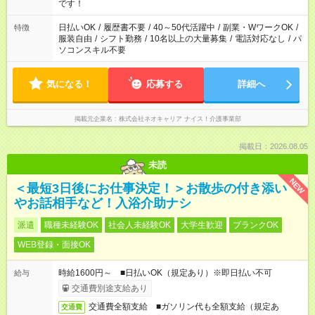
です！
日払いOK
/
履歴書不要
/
40～50代活躍中
/
副業・WワークOK
/
特徴
服装自由
/
シフト勤務
/
10名以上の大量募集
/
電話対応なし
/
パ
ソコンスキル不要
気になる！
応募する
詳細へ
掲載元企業名
株式会社ネオキャリア ナイス！介護事業部
掲載日：2026.08.05
未読
NEW
＜最短3日後にお仕事決定！＞お散歩の付き添い
やお話相手など！入浴介助ナシ
派遣
職種未経験OK
社会人未経験OK
大学生歓迎
ブランクOK
WEB登録・面接OK
時給1600円～ ■日払いOK（規定あり）※即日払い不可
給与
交通費別途支給あり
交通費全額支給 ■ガソリン代も全額支給（規定あ
交通費