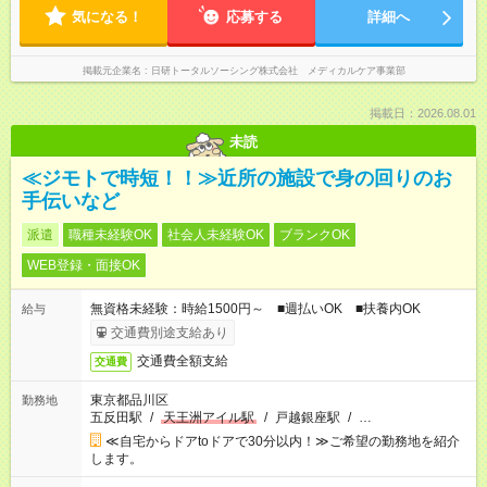
気になる！
応募する
詳細へ
掲載元企業名
日研トータルソーシング株式会社 メディカルケア事業部
掲載日：2026.08.01
未読
≪ジモトで時短！！≫近所の施設で身の回りのお
手伝いなど
派遣
職種未経験OK
社会人未経験OK
ブランクOK
WEB登録・面接OK
無資格未経験：時給1500円～ ■週払いOK ■扶養内OK
給与
交通費別途支給あり
交通費全額支給
交通費
東京都品川区
勤務地
五反田駅
/
天王洲アイル駅
/
戸越銀座駅
/
…
≪自宅からドアtoドアで30分以内！≫ご希望の勤務地を紹介
します。