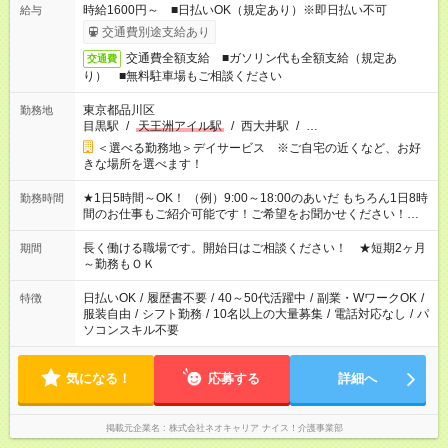
時給1600円～ ■日払いOK（規定あり）※即日払い不可
給与
交通費別途支給あり
交通費全額支給 ■ガソリン代も全額支給（規定あ
交通費
り） ■無料駐車場もご相談ください
東京都品川区
勤務地
目黒駅
/
天王洲アイル駅
/
西大井駅
/
…
＜選べる勤務地＞デイサービス ※ご自宅の近くなど、お好
きな場所を選べます！
★1日5時間～OK！ （例）9:00～18:00のあいだ もちろん1日8時
勤務時間
間のお仕事もご紹介可能です！ご希望をお聞かせください！★家
庭の都合でお休みが必要な場合も遠慮なくご相談ください。 ※
週最低15時間以上の勤務が必要です
長く働ける職場です。開始日はご相談ください！ ★短期2ヶ月
期間
～勤務もＯＫ
日払いOK
/
履歴書不要
/
40～50代活躍中
/
副業・WワークOK
/
特徴
服装自由
/
シフト勤務
/
10名以上の大量募集
/
電話対応なし
/
パ
ソコンスキル不要
気になる！
応募する
詳細へ
掲載元企業名
株式会社ネオキャリア ナイス！介護事業部