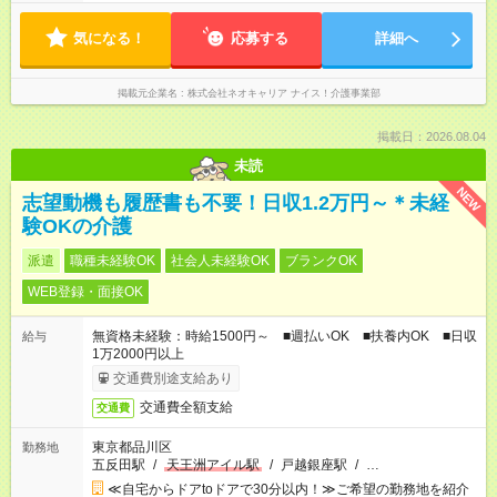
気になる！
応募する
詳細へ
掲載元企業名
株式会社ネオキャリア ナイス！介護事業部
掲載日：2026.08.04
未読
NEW
志望動機も履歴書も不要！日収1.2万円～＊未経
験OKの介護
派遣
職種未経験OK
社会人未経験OK
ブランクOK
WEB登録・面接OK
無資格未経験：時給1500円～ ■週払いOK ■扶養内OK ■日収
給与
1万2000円以上
交通費別途支給あり
交通費全額支給
交通費
東京都品川区
勤務地
五反田駅
/
天王洲アイル駅
/
戸越銀座駅
/
…
≪自宅からドアtoドアで30分以内！≫ご希望の勤務地を紹介