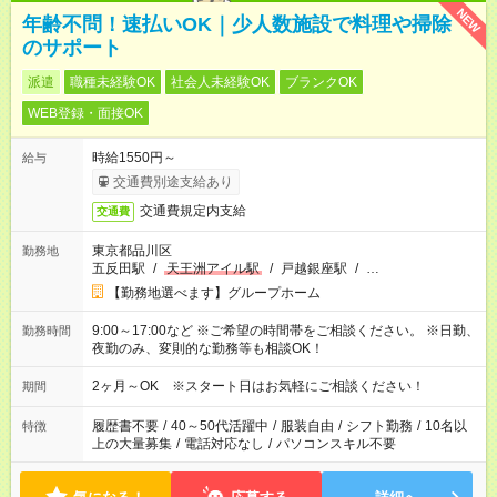
NEW
年齢不問！速払いOK｜少人数施設で料理や掃除
のサポート
派遣
職種未経験OK
社会人未経験OK
ブランクOK
WEB登録・面接OK
時給1550円～
給与
交通費別途支給あり
交通費規定内支給
交通費
東京都品川区
勤務地
五反田駅
/
天王洲アイル駅
/
戸越銀座駅
/
…
【勤務地選べます】グループホーム
9:00～17:00など ※ご希望の時間帯をご相談ください。 ※日勤、
勤務時間
夜勤のみ、変則的な勤務等も相談OK！
2ヶ月～OK ※スタート日はお気軽にご相談ください！
期間
履歴書不要
/
40～50代活躍中
/
服装自由
/
シフト勤務
/
10名以
特徴
上の大量募集
/
電話対応なし
/
パソコンスキル不要