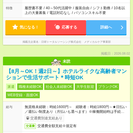
の勤務時間。 合計で週40時間を超える場合は応募できません。
履歴書不要
/
40～50代活躍中
/
服装自由
/
シフト勤務
/
10名以
特徴
上の大量募集
/
電話対応なし
/
パソコンスキル不要
気になる！
応募する
詳細へ
掲載元企業名
日研トータルソーシング株式会社 メディカルケア事業部
掲載日：2026.08.02
未読
【8月～OK！週2日～】ホテルライクな高齢者マン
ションで生活サポート＊時短OK
派遣
職種未経験OK
社会人未経験OK
大学生歓迎
ブランクOK
WEB登録・面接OK
無資格未経験：時給1600円～ 経験者：時給1800円～★日払い
給与
／週払い制度あり（月払いも選べます）※稼働開始時は手続き完
了次第のお支払いとなります。
交通費別途支給あり
交通費全額支給※規定有
交通費