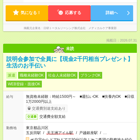
気になる！
応募する
詳細へ
掲載元企業名
日研トータルソーシング株式会社 メディカルケア事業部
掲載日：2026.07.31
未読
説明会参加で全員に【現金2千円相当プレゼント】
生活のお手伝い
派遣
職種未経験OK
社会人未経験OK
ブランクOK
WEB登録・面接OK
無資格未経験：時給1500円～ ■週払いOK ■扶養内OK ■日収
給与
1万2000円以上
交通費別途支給あり
交通費全額支給
交通費
東京都品川区
勤務地
五反田駅
/
天王洲アイル駅
/
戸越銀座駅
/
…
≪自宅からドアtoドアで30分以内！≫ご希望の勤務地を紹介