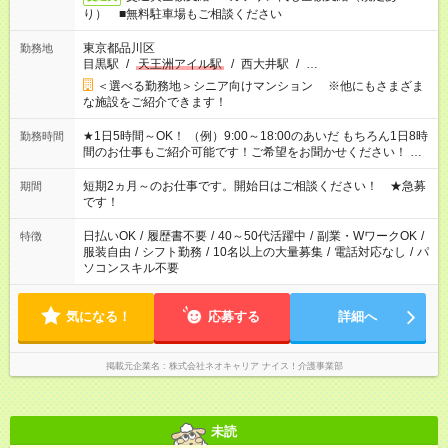
り） ■無料駐車場もご相談ください
東京都品川区
勤務地
目黒駅
/
天王洲アイル駅
/
西大井駅
/
…
＜選べる勤務地＞シニア向けマンション ※他にもさまざま
な施設をご紹介できます！
★1日5時間～OK！ （例）9:00～18:00のあいだ もちろん1日8時
勤務時間
間のお仕事もご紹介可能です！ご希望をお聞かせください！ ★
家庭の都合でお休みが必要な場合も遠慮なくご相談ください。
※週最低15時間以上の勤務が必要です
短期2ヵ月～のお仕事です。開始日はご相談ください！ ★急募
期間
です！
日払いOK
/
履歴書不要
/
40～50代活躍中
/
副業・WワークOK
/
特徴
服装自由
/
シフト勤務
/
10名以上の大量募集
/
電話対応なし
/
パ
ソコンスキル不要
気になる！
応募する
詳細へ
掲載元企業名
株式会社ネオキャリア ナイス！介護事業部
未読