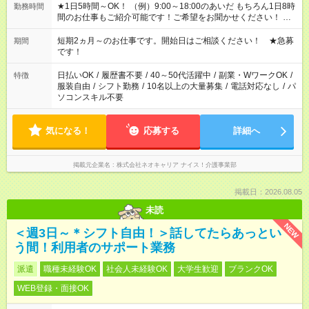
★1日5時間～OK！ （例）9:00～18:00のあいだ もちろん1日8時
勤務時間
間のお仕事もご紹介可能です！ご希望をお聞かせください！ ★
家庭の都合でお休みが必要な場合も遠慮なくご相談ください。
※週最低15時間以上の勤務が必要です
短期2ヵ月～のお仕事です。開始日はご相談ください！ ★急募
期間
です！
日払いOK
/
履歴書不要
/
40～50代活躍中
/
副業・WワークOK
/
特徴
服装自由
/
シフト勤務
/
10名以上の大量募集
/
電話対応なし
/
パ
ソコンスキル不要
気になる！
応募する
詳細へ
掲載元企業名
株式会社ネオキャリア ナイス！介護事業部
掲載日：2026.08.05
未読
NEW
＜週3日～＊シフト自由！＞話してたらあっとい
う間！利用者のサポート業務
派遣
職種未経験OK
社会人未経験OK
大学生歓迎
ブランクOK
WEB登録・面接OK