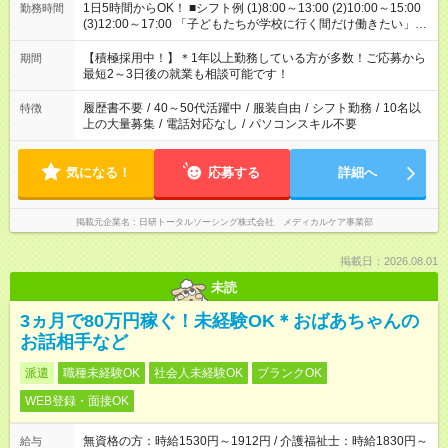
1日5時間からOK！ ■シフト例 (1)8:00～13:00 (2)10:00～15:00
勤務時間
(3)12:00～17:00 「子どもたちが学校に行く間だけ働きたい」
「余裕を持って夕飯の準備がしたい」 「午前中は働いて、午後
はプライベートの時間にしたい」 など、ご希望を教えてくださ
【積極採用中！】＊1年以上勤務している方が多数！ご応募から
期間
いね。 ※Wワーク希望の方へ 今ご覧のお仕事で希望する勤務時
最短2～3日後の就業も相談可能です！
間と、もう1つのお仕事の勤務時間。 合計で週40時間を超える
場合は応募できません。
履歴書不要
/
40～50代活躍中
/
服装自由
/
シフト勤務
/
10名以
特徴
上の大量募集
/
電話対応なし
/
パソコンスキル不要
気になる！
応募する
詳細へ
掲載元企業名
日研トータルソーシング株式会社 メディカルケア事業部
掲載日：2026.08.01
未読
3ヵ月で80万円稼ぐ！未経験OK＊おばあちゃんの
お話相手など
派遣
職種未経験OK
社会人未経験OK
ブランクOK
WEB登録・面接OK
無資格の方：時給1530円～1912円 / 介護福祉士：時給1830円～
給与