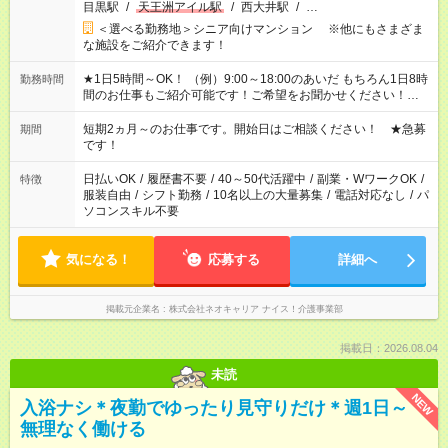
目黒駅
/
天王洲アイル駅
/
西大井駅
/
…
＜選べる勤務地＞シニア向けマンション ※他にもさまざま
な施設をご紹介できます！
★1日5時間～OK！ （例）9:00～18:00のあいだ もちろん1日8時
勤務時間
間のお仕事もご紹介可能です！ご希望をお聞かせください！★家
庭の都合でお休みが必要な場合も遠慮なくご相談ください。 ※
週最低15時間以上の勤務が必要です
短期2ヵ月～のお仕事です。開始日はご相談ください！ ★急募
期間
です！
日払いOK
/
履歴書不要
/
40～50代活躍中
/
副業・WワークOK
/
特徴
服装自由
/
シフト勤務
/
10名以上の大量募集
/
電話対応なし
/
パ
ソコンスキル不要
気になる！
応募する
詳細へ
掲載元企業名
株式会社ネオキャリア ナイス！介護事業部
掲載日：2026.08.04
未読
NEW
入浴ナシ＊夜勤でゆったり見守りだけ＊週1日～
無理なく働ける