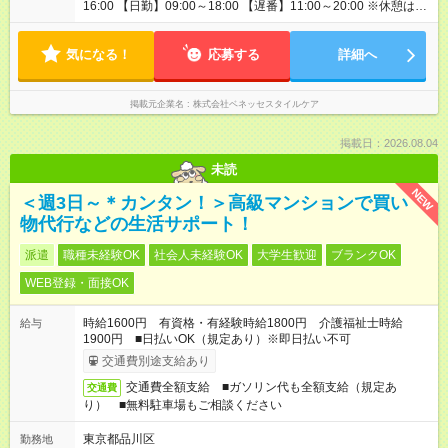
16:00 【日勤】09:00～18:00 【遅番】11:00～20:00 ※休憩は法
定通り ※シフト時間はホームによって前後します。 詳細の勤
務時間についてはお問合せください。 平均労働時間：1週間あた
気になる！
り40時間 シフト例 【早番】07:00～16:00 【日勤】09:00～
応募する
詳細へ
18:00 【遅番】11:00～20:00 ※休憩は法定通り ※シフト時間は
ホームによって前後します。 詳細の勤務時間についてはお問
合せください。
掲載元企業名
株式会社ベネッセスタイルケア
掲載日：2026.08.04
未読
NEW
＜週3日～＊カンタン！＞高級マンションで買い
物代行などの生活サポート！
派遣
職種未経験OK
社会人未経験OK
大学生歓迎
ブランクOK
WEB登録・面接OK
時給1600円 有資格・有経験時給1800円 介護福祉士時給
給与
1900円 ■日払いOK（規定あり）※即日払い不可
交通費別途支給あり
交通費全額支給 ■ガソリン代も全額支給（規定あ
交通費
り） ■無料駐車場もご相談ください
東京都品川区
勤務地