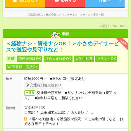
気になる！
応募する
詳細へ
掲載元企業名
株式会社スタッフサービス メディカル事業本部
掲載日：2026.08.05
未読
NEW
＜経験ナシ・資格ナシOK！＞小さめデイサービ
スで送迎や見守りなど！
派遣
職種未経験OK
社会人未経験OK
大学生歓迎
ブランクOK
WEB登録・面接OK
時給1600円～ ■日払いOK（規定あり）
給与
交通費別途支給あり
交通費全額支給 ■ガソリン代も全額支給（規定あ
交通費
り） ■無料駐車場もご相談ください
東京都品川区
勤務地
目黒駅
/
天王洲アイル駅
/
西大井駅
/
…
＜選べる勤務地＞介護施設や病院 ※ご自宅の近くなど、お
好きな場所を選べます！