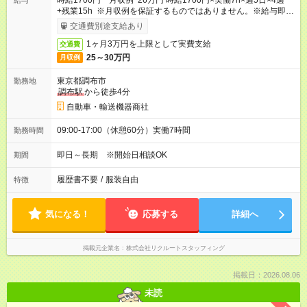
時給1700円 月収例 26万円 時給1700円×実働7h×週5日×4週
給与
+残業15h ※月収例を保証するものではありません。※給与即受
取りサービス利用可（利用条件有）
交通費別途支給あり
1ヶ月3万円を上限として実費支給
交通費
25～30万円
月収例
東京都調布市
勤務地
調布駅
から徒歩4分
自動車・輸送機器商社
09:00-17:00（休憩60分）実働7時間
勤務時間
即日～長期 ※開始日相談OK
期間
履歴書不要
/
服装自由
特徴
気になる！
応募する
詳細へ
掲載元企業名
株式会社リクルートスタッフィング
掲載日：2026.08.06
未読