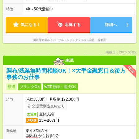
40～50代活躍中
特徴
気になる！
応募する
詳細へ
掲載元企業名
パーソルテンプスタッフ株式会社 首都圏
掲載日：2026.08.05
未読
NEW
調布/残業無時間相談OK！×大手金融窓口＆後方
事務のお仕事
派遣
ブランクOK
WEB登録・面接OK
時給1600円 月収例 192,000円
給与
交通費別途支給あり
全額支給
交通費
15～20万円
月収例
東京都調布市
勤務地
調布駅
から徒歩1分