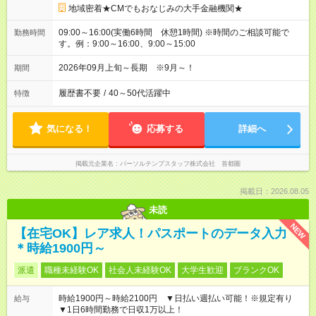
地域密着★CMでもおなじみの大手金融機関★
09:00～16:00(実働6時間 休憩1時間) ※時間のご相談可能で
勤務時間
す。例：9:00～16:00、9:00～15:00
2026年09月上旬～長期 ※9月～！
期間
履歴書不要
/
40～50代活躍中
特徴
気になる！
応募する
詳細へ
掲載元企業名
パーソルテンプスタッフ株式会社 首都圏
掲載日：2026.08.05
未読
NEW
【在宅OK】レア求人！パスポートのデータ入力
＊時給1900円～
派遣
職種未経験OK
社会人未経験OK
大学生歓迎
ブランクOK
時給1900円～時給2100円 ▼日払い週払い可能！※規定有り
給与
▼1日6時間勤務で日収1万以上！