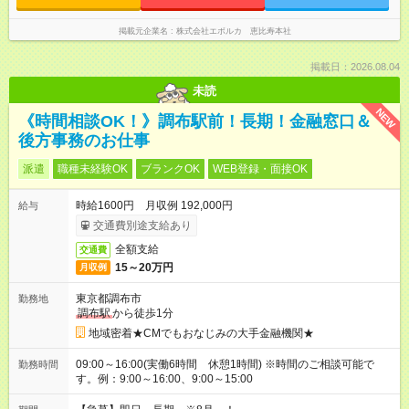
掲載元企業名
株式会社エボルカ 恵比寿本社
掲載日：2026.08.04
未読
NEW
《時間相談OK！》調布駅前！長期！金融窓口＆
後方事務のお仕事
派遣
職種未経験OK
ブランクOK
WEB登録・面接OK
時給1600円 月収例 192,000円
給与
交通費別途支給あり
全額支給
交通費
15～20万円
月収例
東京都調布市
勤務地
調布駅
から徒歩1分
地域密着★CMでもおなじみの大手金融機関★
09:00～16:00(実働6時間 休憩1時間) ※時間のご相談可能で
勤務時間
す。例：9:00～16:00、9:00～15:00