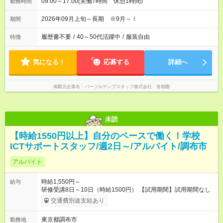
09:00～17:00(実働7時間 休憩1時間)
勤務時間
2026年09月上旬～長期 ※9月～！
期間
履歴書不要
/
40～50代活躍中
/
服装自由
特徴
気になる！
応募する
詳細へ
掲載元企業名
パーソルテンプスタッフ株式会社 首都圏
未読
【時給1550円以上】自分のペースで働く！学校
ICTサポートスタッフ/週2日～/アルバイト/調布市
アルバイト
時給1,550円～
給与
研修受講8日～10日（時給1500円） 【試用期間】試用期間なし
交通費別途支給あり
東京都調布市
勤務地