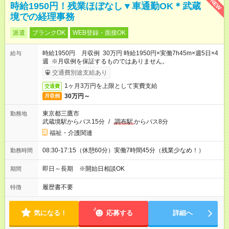
NEW
時給1950円！残業ほぼなし▼車通勤OK＊武蔵
境での経理事務
派遣
ブランクOK
WEB登録・面接OK
時給1950円 月収例 30万円 時給1950円×実働7h45m×週5日×4
給与
週 ※月収例を保証するものではありません。
交通費別途支給あり
1ヶ月3万円を上限として実費支給
交通費
30万円～
月収例
東京都三鷹市
勤務地
武蔵境駅からバス15分
/
調布駅
からバス8分
福祉・介護関連
08:30-17:15（休憩60分）実働7時間45分（残業少なめ！）
勤務時間
即日～長期 ※開始日相談OK
期間
履歴書不要
特徴
気になる！
応募する
詳細へ