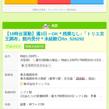
掲載元企業名
マンパワーグループ株式会社
未読
【18時台退勤】週3日～OK＊残業なし♪「トリエ京
王調布」館内受付＊未経験◎/to_526292
アルバイト
職種未経験OK
時給1,330円～
給与
月収例） ＼週5日勤務の場合／ 時給1,330円×7時間30分×22日
＝月収21万9000円以上＋交通費 ＼週3日勤務の場合／ 時給
交通費別途支給あり
1,330円×7時間30分×13日 ＝月収12万9000円以上＋交通費 ※勤
務日数は一例 【試用期間】試用期間なし
東京都調布市
勤務地
東京都調布市小島町（最寄り駅：京王線「
調布駅
」直結）
株式会社ディンプル
シフト制
勤務時間
1日あたりの実働時間：最大7時間30分/日 シフト例） 早番
9:30～18:10（休憩1時間10分） 遅番 10:00～18:45（休憩1時
間15分） ＊残業は基本的にありません
副業・WワークOK
特徴