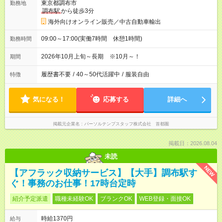
東京都調布市
勤務地
調布駅
から徒歩3分
海外向けオンライン販売／中古自動車輸出
09:00～17:00(実働7時間 休憩1時間)
勤務時間
2026年10月上旬～長期 ※10月～！
期間
履歴書不要
/
40～50代活躍中
/
服装自由
特徴
気になる！
応募する
詳細へ
掲載元企業名
パーソルテンプスタッフ株式会社 首都圏
掲載日：2026.08.04
未読
NEW
【アフラック収納サービス】【大手】調布駅す
ぐ！事務のお仕事！17時台定時
紹介予定派遣
職種未経験OK
ブランクOK
WEB登録・面接OK
時給1370円
給与