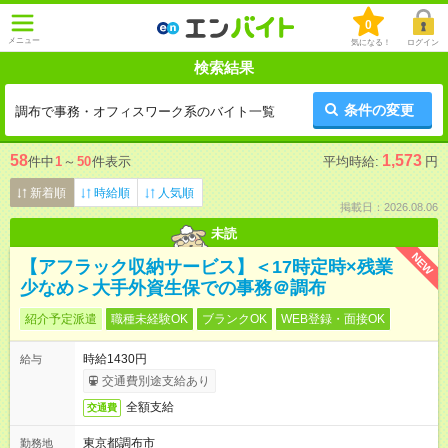
0
メニュー
気になる！
ログイン
検索結果
条件の変更
調布で事務・オフィスワーク系のバイト一覧
58
1,573
件中
1
～
50
件表示
平均時給:
円
新着順
時給順
人気順
掲載日：2026.08.06
未読
NEW
【アフラック収納サービス】＜17時定時×残業
少なめ＞大手外資生保での事務＠調布
紹介予定派遣
職種未経験OK
ブランクOK
WEB登録・面接OK
時給1430円
給与
交通費別途支給あり
全額支給
交通費
東京都調布市
勤務地