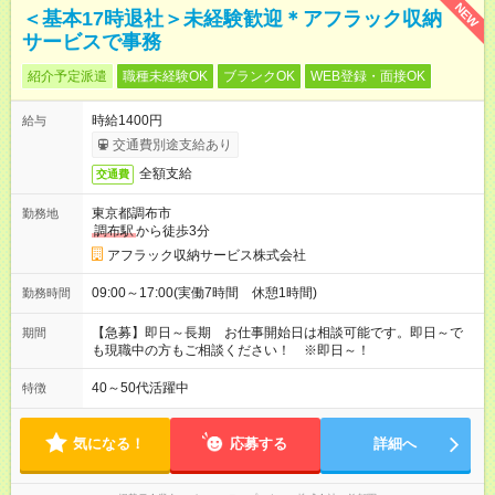
NEW
＜基本17時退社＞未経験歓迎＊アフラック収納
サービスで事務
紹介予定派遣
職種未経験OK
ブランクOK
WEB登録・面接OK
時給1400円
給与
交通費別途支給あり
全額支給
交通費
東京都調布市
勤務地
調布駅
から徒歩3分
アフラック収納サービス株式会社
09:00～17:00(実働7時間 休憩1時間)
勤務時間
【急募】即日～長期 お仕事開始日は相談可能です。即日～で
期間
も現職中の方もご相談ください！ ※即日～！
40～50代活躍中
特徴
気になる！
応募する
詳細へ