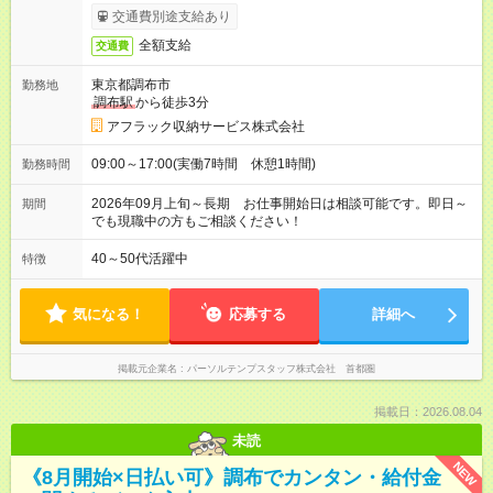
交通費別途支給あり
全額支給
交通費
東京都調布市
勤務地
調布駅
から徒歩3分
アフラック収納サービス株式会社
09:00～17:00(実働7時間 休憩1時間)
勤務時間
2026年09月上旬～長期 お仕事開始日は相談可能です。即日～
期間
でも現職中の方もご相談ください！
40～50代活躍中
特徴
気になる！
応募する
詳細へ
掲載元企業名
パーソルテンプスタッフ株式会社 首都圏
掲載日：2026.08.04
未読
NEW
《8月開始×日払い可》調布でカンタン・給付金