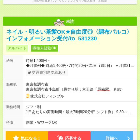
掲載元企業名
パーソルテンプスタッフ株式会社 首都圏
未読
ネイル・明るい茶髪OK★自由度◎〈調布パルコ〉
インフォメーション受付/to_531230
アルバイト
職種未経験OK
時給1,400円～
給与
◆月収例◆ 時給1,400円×7時間20分×21日（週5日） ＝月収21万
円以上＋交通費 時給1,400円×7時間20分×12日（週3日） ＝月収
交通費別途支給あり
12万円以上＋交通費 ※勤務日数は一例 【試用期間】試用期間な
し
東京都調布市
勤務地
東京都調布市小島町（最寄り駅：京王線「
調布駅
」直結）
株式会社ディンプル
シフト制
勤務時間
1日あたりの実働時間：最大7時間20分/日 シフト例） 9:30～
18:00 11:15～19:45 12:10～20:40 など 営業時間：10:00～
20:30 ＊残業は基本的にありません ＊固定シフト・時短勤務不
副業・WワークOK
特徴
可
気になる！
応募する
詳細へ