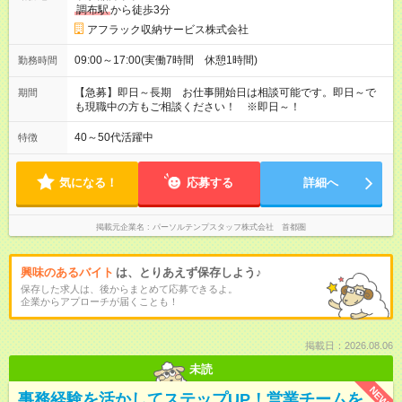
調布駅
から徒歩3分
アフラック収納サービス株式会社
09:00～17:00(実働7時間 休憩1時間)
勤務時間
【急募】即日～長期 お仕事開始日は相談可能です。即日～で
期間
も現職中の方もご相談ください！ ※即日～！
40～50代活躍中
特徴
気になる！
応募する
詳細へ
掲載元企業名
パーソルテンプスタッフ株式会社 首都圏
興味のあるバイト
は、とりあえず保存しよう♪
保存した求人は、後からまとめて応募できるよ。
企業からアプローチが届くことも！
掲載日：2026.08.06
未読
NEW
事務経験を活かしてステップUP！営業チームを