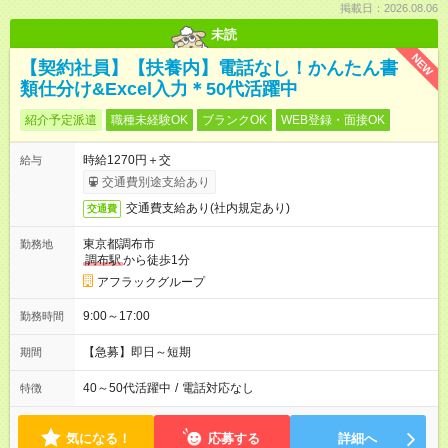
掲載日：2026.08.06
未読
NEW
【契約社員】【扶養内】電話なし！かんたん書
類仕分け&Excel入力＊50代活躍中
紹介予定派遣
職種未経験OK
ブランクOK
WEB登録・面接OK
時給1270円＋交
給与
交通費別途支給あり
交通費支給あり(社内規定あり)
交通費
東京都調布市
勤務地
調布駅
から徒歩1分
アフラックグループ
9:00～17:00
勤務時間
【急募】即日～短期
期間
40～50代活躍中
/
電話対応なし
特徴
気になる！
応募する
詳細へ