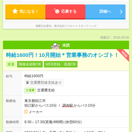
気になる！
応募する
詳細へ
掲載元企業名
株式会社リクルートスタッフィング
掲載日：2026.08.06
未読
NEW
時給1600円！10月開始＊営業事務のオシゴト！
派遣
職種未経験OK
WEB登録・面接OK
時給1600円
給与
交通費別途支給あり
交通費支給
交通費
東京都狛江市
勤務地
狛江駅からバス10分
/
調布駅
からバス10分
メーカー
8:30～17:30(実働:8時間) (休憩60分)
勤務時間