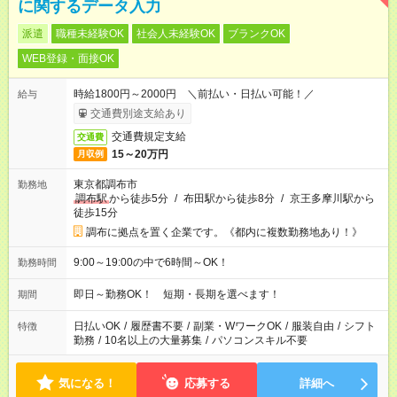
に関するデータ入力
派遣
職種未経験OK
社会人未経験OK
ブランクOK
WEB登録・面接OK
時給1800円～2000円 ＼前払い・日払い可能！／
給与
交通費別途支給あり
交通費規定支給
交通費
15～20万円
月収例
東京都調布市
勤務地
調布駅
から徒歩5分
/
布田駅から徒歩8分
/
京王多摩川駅から
徒歩15分
調布に拠点を置く企業です。《都内に複数勤務地あり！》
9:00～19:00の中で6時間～OK！
勤務時間
即日～勤務OK！ 短期・長期を選べます！
期間
日払いOK
/
履歴書不要
/
副業・WワークOK
/
服装自由
/
シフト
特徴
勤務
/
10名以上の大量募集
/
パソコンスキル不要
気になる！
応募する
詳細へ