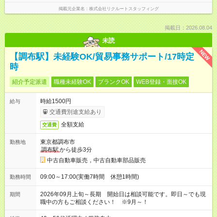
掲載元企業名
株式会社リクルートスタッフィング
掲載日：2026.08.04
未読
NEW
【調布駅】未経験OK/貿易事務サポート/17時定
時
紹介予定派遣
職種未経験OK
ブランクOK
WEB登録・面接OK
時給1500円
給与
交通費別途支給あり
全額支給
交通費
東京都調布市
勤務地
調布駅
から徒歩3分
中古自動車販売，中古自動車部品販売
09:00～17:00(実働7時間 休憩1時間)
勤務時間
2026年09月上旬～長期 開始日は相談可能です。即日～でも現
期間
職中の方もご相談ください！ ※9月～！