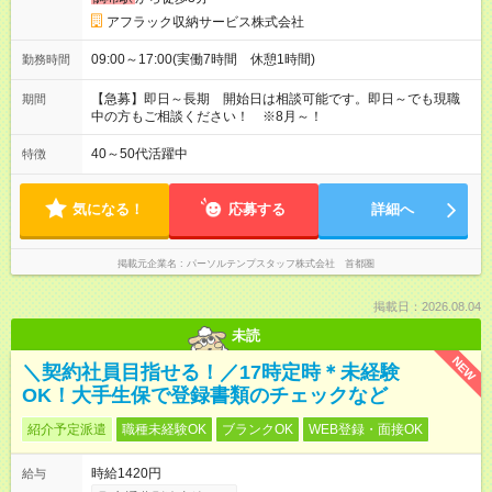
アフラック収納サービス株式会社
09:00～17:00(実働7時間 休憩1時間)
勤務時間
【急募】即日～長期 開始日は相談可能です。即日～でも現職
期間
中の方もご相談ください！ ※8月～！
40～50代活躍中
特徴
気になる！
応募する
詳細へ
掲載元企業名
パーソルテンプスタッフ株式会社 首都圏
掲載日：2026.08.04
未読
NEW
＼契約社員目指せる！／17時定時＊未経験
OK！大手生保で登録書類のチェックなど
紹介予定派遣
職種未経験OK
ブランクOK
WEB登録・面接OK
時給1420円
給与