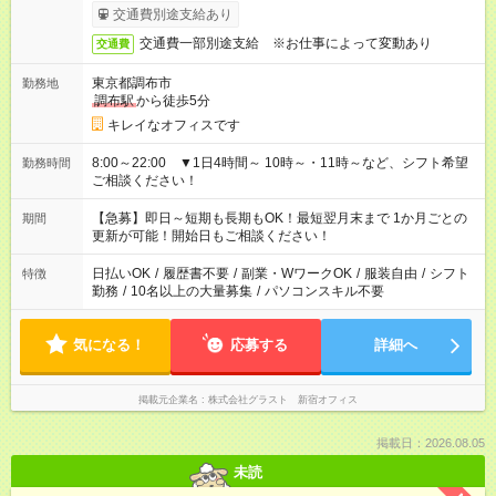
交通費別途支給あり
交通費一部別途支給 ※お仕事によって変動あり
交通費
東京都調布市
勤務地
調布駅
から徒歩5分
キレイなオフィスです
8:00～22:00 ▼1日4時間～ 10時～・11時～など、シフト希望
勤務時間
ご相談ください！
【急募】即日～短期も長期もOK！最短翌月末まで 1か月ごとの
期間
更新が可能！開始日もご相談ください！
日払いOK
/
履歴書不要
/
副業・WワークOK
/
服装自由
/
シフト
特徴
勤務
/
10名以上の大量募集
/
パソコンスキル不要
気になる！
応募する
詳細へ
掲載元企業名
株式会社グラスト 新宿オフィス
掲載日：2026.08.05
未読