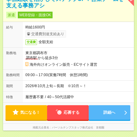
支える事務アシ
派遣
WEB登録・面接OK
時給1600円
給与
交通費別途支給あり
全額支給
交通費
東京都調布市
勤務地
調布駅
から徒歩3分
海外向けオンライン販売・ECサイト運営
09:00～17:00(実働7時間 休憩1時間)
勤務時間
2026年10月上旬～長期 ※10月～！
期間
履歴書不要
/
40～50代活躍中
特徴
気になる！
応募する
詳細へ
掲載元企業名
パーソルテンプスタッフ株式会社 首都圏