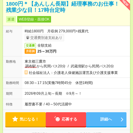
NEW
1800円＊【あんしん長期】経理事務のお仕事！
残業少な目！17時台定時
派遣
WEB登録・面接OK
時給1800円 月収例 279,000円+残業代
給与
交通費別途支給あり
全額支給
交通費
25～30万円
月収例
東京都三鷹市
勤務地
調布駅
から民間バス20分
/
武蔵境駅から民間バス20分
社会福祉法人：介護老人保健施設運営及び介護支援事業
08:30～17:15(実働7時間45分 休憩1時間)
勤務時間
2026年09月上旬～長期 ※9月～！
期間
履歴書不要
/
40～50代活躍中
特徴
気になる！
応募する
詳細へ