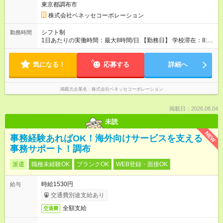
東京都調布市
株式会社ベネッセコーポレーション
シフト制
勤務時間
1日あたりの実働時間：最大8時間/日 【勤務日】 学校滞在：8:30
～17:30の間の実働7時間(うち休憩１時間) ＋ 在宅での事務作業1
時間 実働8時間/日(現地での勤務時間7時間＋自宅での報告書作
気になる！
成等1時間) ※勤務時間が8:30～の場合、朝8時半から学校で就業
応募する
詳細へ
できることが必要 ※在宅での事務作業は帰宅後の好きな時間で
OK！
掲載元企業名
株式会社ベネッセコーポレーション
掲載日：2026.08.04
未読
NEW
事務経験あればOK！海外向けサービスを支える
事務サポート！調布
派遣
職種未経験OK
ブランクOK
WEB登録・面接OK
時給1530円
給与
交通費別途支給あり
全額支給
交通費