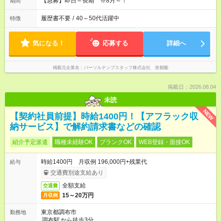
【急募】即日～長期 ※8月～！
期間
履歴書不要
/
40～50代活躍中
特徴
気になる！
応募する
詳細へ
掲載元企業名
パーソルテンプスタッフ株式会社 首都圏
掲載日：2026.08.04
未読
NEW
【契約社員前提】時給1400円！【アフラック収
納サービス】で解約請求書などの確認
紹介予定派遣
職種未経験OK
ブランクOK
WEB登録・面接OK
時給1400円 月収例 196,000円+残業代
給与
交通費別途支給あり
全額支給
交通費
15～20万円
月収例
東京都調布市
勤務地
調布駅
から徒歩3分