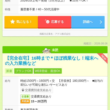
2026/10/上旬～長期（3カ月以上） ★10月～OK！
期間
履歴書不要
/
40～50代活躍中
特徴
気になる！
応募する
詳細へ
掲載元企業名
アデコ株式会社
掲載日：2026.08.06
未読
NEW
【完全在宅】16時まで＊ほぼ残業なし！端末へ
の入力業務など
派遣
ブランクOK
WEB登録・面接OK
時給1500円～1600円＋交 【月収例】180,000円～ ■給与の
給与
前払いが可能な速払いサービスあり
交通費別途支給あり
交通費支給あり
交通費
15～20万円
月収例
東京都調布市
勤務地