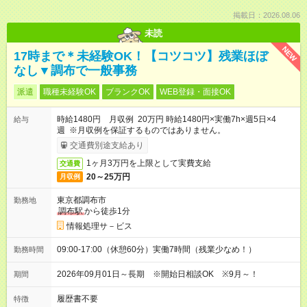
掲載日：2026.08.06
未読
NEW
17時まで＊未経験OK！【コツコツ】残業ほぼ
なし▼調布で一般事務
派遣
職種未経験OK
ブランクOK
WEB登録・面接OK
時給1480円 月収例 20万円 時給1480円×実働7h×週5日×4
給与
週 ※月収例を保証するものではありません。
交通費別途支給あり
1ヶ月3万円を上限として実費支給
交通費
20～25万円
月収例
東京都調布市
勤務地
調布駅
から徒歩1分
情報処理サ－ビス
09:00-17:00（休憩60分）実働7時間（残業少なめ！）
勤務時間
2026年09月01日～長期 ※開始日相談OK ※9月～！
期間
履歴書不要
特徴