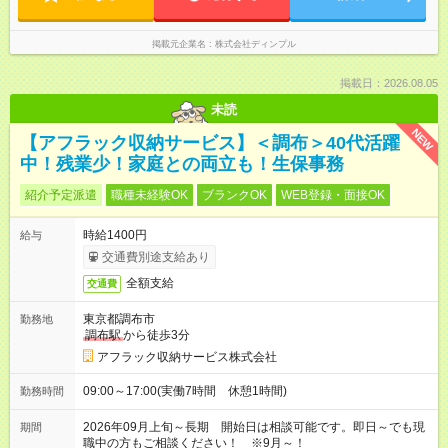
掲載元企業名
株式会社ディンプル
掲載日：2026.08.05
未読
NEW
【アフラック収納サービス】＜調布＞40代活躍
中！残業少！家庭との両立も！生保事務
紹介予定派遣
職種未経験OK
ブランクOK
WEB登録・面接OK
時給1400円
給与
交通費別途支給あり
全額支給
交通費
東京都調布市
勤務地
調布駅
から徒歩3分
アフラック収納サービス株式会社
09:00～17:00(実働7時間 休憩1時間)
勤務時間
2026年09月上旬～長期 開始日は相談可能です。即日～でも現
期間
職中の方もご相談ください！ ※9月～！