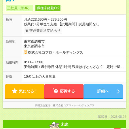
正社員（新卒）
職種未経験OK
月給223,690円～279,200円
給与
残業代1分単位で支給 【試用期間】試用期間なし
交通費別途支給あり
東京都調布市
勤務地
東京都調布市
株式会社コプロ・ホールディングス
8:00～17:00
勤務時間
実働時間：8時間/日 休憩1時間 残業はほとんどなく、定時で帰れ
る日が多い働き方です。 毎日の業務は進捗管理や事務が中心な
ので、 「今日やるべき仕事」が終われば、自然と区切りをつけ
10名以上の大量募集
特徴
やすいのが特長。 突発的な対応も少なく、無理をさせない働き
方を大切にしています。
気になる！
応募する
詳細へ
掲載元企業名
株式会社コプロ・ホールディングス
掲載日：2026.08.04
未読