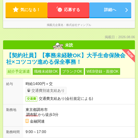
気になる！
応募する
詳細へ
掲載元企業名
株式会社ディンプル
掲載日：2026.08.06
未読
NEW
【契約社員】【事務未経験OK】大手生命保険会
社×コツコツ進める保全事務！
紹介予定派遣
職種未経験OK
ブランクOK
WEB登録・面接OK
時給1400円＋交
給与
交通費別途支給あり
交通費支給あり(会社規定による)
交通費
東京都調布市
勤務地
調布駅
から徒歩3分
金融関連
9:00～17:00
勤務時間