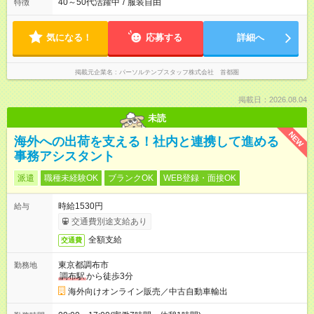
40～50代活躍中
/
服装自由
特徴
気になる！
応募する
詳細へ
掲載元企業名
パーソルテンプスタッフ株式会社 首都圏
掲載日：2026.08.04
未読
NEW
海外への出荷を支える！社内と連携して進める
事務アシスタント
派遣
職種未経験OK
ブランクOK
WEB登録・面接OK
時給1530円
給与
交通費別途支給あり
全額支給
交通費
東京都調布市
勤務地
調布駅
から徒歩3分
海外向けオンライン販売／中古自動車輸出