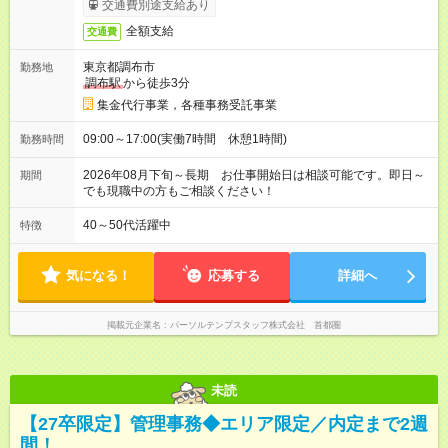
交通費別途支給あり
全額支給
交通費
東京都調布市
勤務地
調布駅
から徒歩3分
集金代行事業，各種事務受託事業
09:00～17:00(実働7時間 休憩1時間)
勤務時間
2026年08月下旬～長期 お仕事開始日は相談可能です。即日～
期間
でも現職中の方もご相談ください！
40～50代活躍中
特徴
気になる！
応募する
詳細へ
掲載元企業名
パーソルテンプスタッフ株式会社 首都圏
未読
【27卒限定】管理事務◆エリア限定／内定まで2週
間！