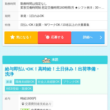
勤務時間は指定なし
勤務時間
変形労働時間制 想定労働時間160時間/月 ★シフト例 8：30～
19：00
単発・1日のみOK
期間
日払いOK / 副業・WワークOK / 10名以上の大量募集
特徴
気になる！
応募する
詳細へ
未読
給与即払いOK！高時給！土日休み！出荷準備・
洗浄
派遣
職種未経験OK
社会人未経験OK
ブランクOK
WEB登録・面接OK
時給1600円
給与
交通費別途支給あり