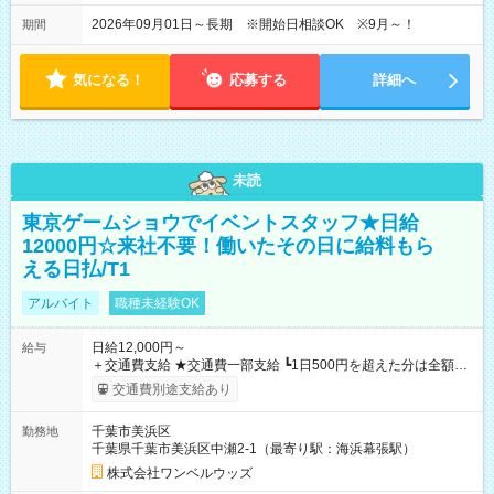
2026年09月01日～長期 ※開始日相談OK ※9月～！
期間
気になる！
応募する
詳細へ
未読
東京ゲームショウでイベントスタッフ★日給
12000円☆来社不要！働いたその日に給料もら
える日払/T1
アルバイト
職種未経験OK
日給12,000円～
給与
＋交通費支給 ★交通費一部支給 ┗1日500円を超えた分は全額支
給！ ※往復500円以内の方は自己負担となります ★日払いOK！
交通費別途支給あり
（規定あり） ┗働いたその日に現金GET♪ お仕事後はコンビニ
ATMから 日払い分を引き落とせます！ 【試用期間】試用期間
千葉市美浜区
勤務地
なし
千葉県千葉市美浜区中瀬2-1（最寄り駅：海浜幕張駅）
株式会社ワンベルウッズ