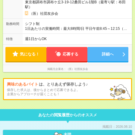
東京都調布市調布ケ丘3-19-12桑田ビル1階B（最寄り駅：布田
駅）
（医）社団友歩会
シフト制
勤務時間
1日あたりの実働時間：最大8時間/日 平日午前8:45～12:15（土
曜8:45～13:15）、平日午後13:45～18:15の勤務時間となり、シ
フト制です。
週1日からOK
特徴
気になる！
応募する
詳細へ
掲載元企業名
（医）社団友歩会
興味のあるバイト
は、とりあえず保存しよう♪
保存した求人は、後からまとめて応募できるよ。
企業からアプローチが届くことも！
あなたの閲覧履歴からのオススメ
掲載日：2026.08.10
未読