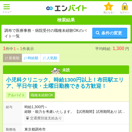
0
メニュー
気になる！
ログイン
検索結果
調布で医療事務・病院受付の職種未経験OKのバ
条件の変更
イト一覧
1
1,300
件中
1
～
1
件表示
平均時給:
円
新着順
時給順
人気順
未読
小児科クリニック、時給1300円以上！布田駅エリ
ア、平日午後・土曜日勤務できる方歓迎！
アルバイト
職種未経験OK
時給1,300円～
給与
経験・能力を考慮いたします。 【試用期間】試用期間あり 試用
期間の長さ：2ヶ月 雇用形態、給与は本採用時と同じです。
交通費別途支給あり
東京都調布市
勤務地