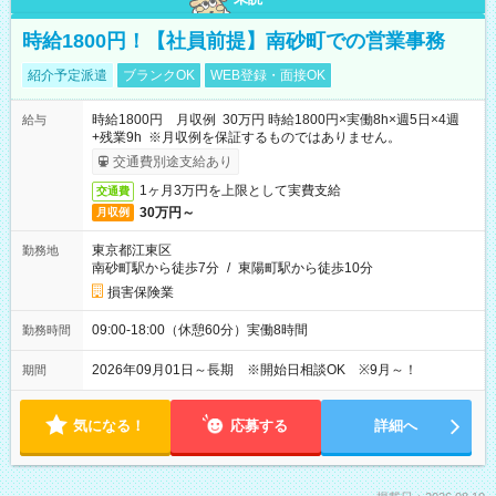
時給1800円！【社員前提】南砂町での営業事務
紹介予定派遣
ブランクOK
WEB登録・面接OK
時給1800円 月収例 30万円 時給1800円×実働8h×週5日×4週
給与
+残業9h ※月収例を保証するものではありません。
交通費別途支給あり
1ヶ月3万円を上限として実費支給
交通費
30万円～
月収例
東京都江東区
勤務地
南砂町駅から徒歩7分
/
東陽町駅から徒歩10分
損害保険業
09:00-18:00（休憩60分）実働8時間
勤務時間
2026年09月01日～長期 ※開始日相談OK ※9月～！
期間
気になる！
応募する
詳細へ