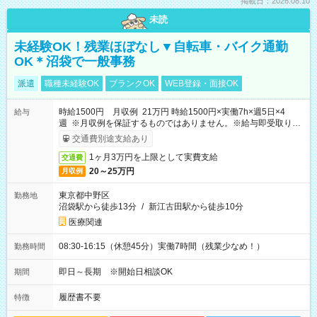
掲載日：2026.08.10
未読
未経験OK！残業ほぼなし▼自転車・バイク通勤
OK＊沼袋で一般事務
派遣
職種未経験OK
ブランクOK
WEB登録・面接OK
時給1500円 月収例 21万円 時給1500円×実働7h×週5日×4
給与
週 ※月収例を保証するものではありません。※給与即受取りサ
ービス利用可（利用条件有）
交通費別途支給あり
1ヶ月3万円を上限として実費支給
交通費
20～25万円
月収例
東京都中野区
勤務地
沼袋駅から徒歩13分
/
新江古田駅から徒歩10分
医療関連
08:30-16:15（休憩45分）実働7時間（残業少なめ！）
勤務時間
即日～長期 ※開始日相談OK
期間
履歴書不要
特徴