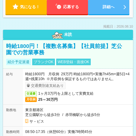
気になる！
応募する
詳細へ
掲載日：2026.08.10
未読
時給1800円！【複数名募集】【社員前提】芝公
園での営業事務
紹介予定派遣
ブランクOK
WEB登録・面接OK
時給1800円 月収例 29万円 時給1800円×実働7h45m×週5日×4
給与
週+残業10h ※月収例を保証するものではありません。
交通費別途支給あり
1ヶ月3万円を上限として実費支給
交通費
25～30万円
月収例
東京都港区
勤務地
芝公園駅から徒歩3分
/
赤羽橋駅から徒歩5分
サ－ビス
08:50-17:35（休憩60分）実働7時間45分
勤務時間