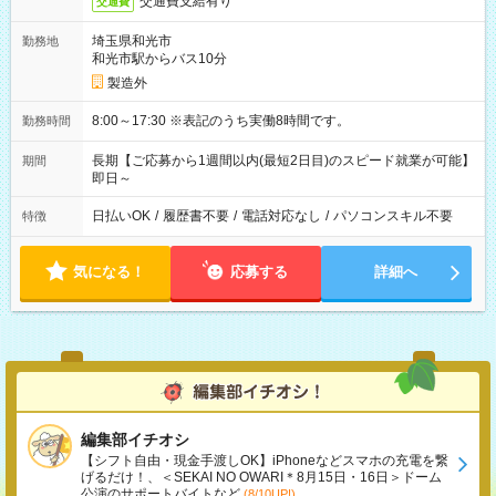
交通費支給有り
交通費
埼玉県和光市
勤務地
和光市駅からバス10分
製造外
8:00～17:30 ※表記のうち実働8時間です。
勤務時間
長期【ご応募から1週間以内(最短2日目)のスピード就業が可能】
期間
即日～
日払いOK
/
履歴書不要
/
電話対応なし
/
パソコンスキル不要
特徴
気になる！
応募する
詳細へ
編集部イチオシ
【シフト自由・現金手渡しOK】iPhoneなどスマホの充電を繋
げるだけ！、＜SEKAI NO OWARI＊8月15日・16日＞ドーム
公演のサポートバイトなど
(8/10UP!)