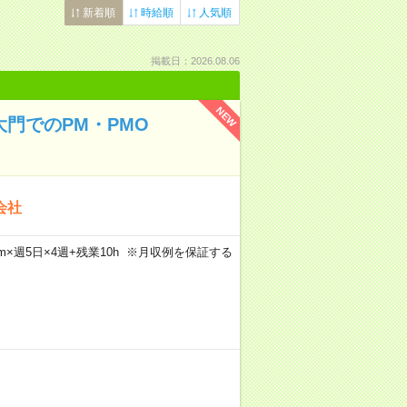
新着順
時給順
人気順
掲載日：2026.08.06
NEW
大門でのPM・PMO
会社
45m×週5日×4週+残業10h ※月収例を保証する