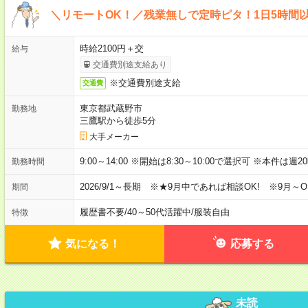
＼リモートOK！／残業無しで定時ピタ！1日5時間
時給2100円＋交
給与
交通費別途支給あり
※交通費別途支給
交通費
東京都武蔵野市
勤務地
三鷹駅から徒歩5分
大手メーカー
9:00～14:00 ※開始は8:30～10:00で選択可 ※本件は
勤務時間
2026/9/1～長期 ※★9月中であれば相談OK! ※9月～O
期間
履歴書不要
/
40～50代活躍中
/
服装自由
特徴
気になる！
応募する
未読