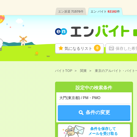
エン派遣
71570
件
エン バイト
82182
件
0
気になるリスト
保存した希
バイトTOP
関東
東京のアルバイト・バイト
設定中の検索条件
大門(東京都) / PM・PMO
条件の変更
条件を保存して
メールを受け取る