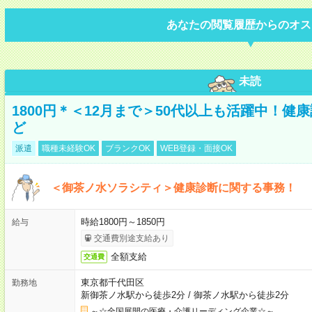
あなたの閲覧履歴からのオス
未読
1800円＊＜12月まで＞50代以上も活躍中！
ど
派遣
職種未経験OK
ブランクOK
WEB登録・面接OK
＜御茶ノ水ソラシティ＞健康診断に関する事務！
時給1800円～1850円
給与
交通費別途支給あり
全額支給
交通費
東京都千代田区
勤務地
新御茶ノ水駅から徒歩2分
/
御茶ノ水駅から徒歩2分
～☆全国展開の医療・介護リーディング企業☆～