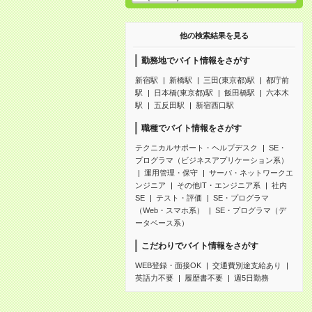
他の検索結果を見る
勤務地でバイト情報をさがす
新宿駅
新橋駅
三田(東京都)駅
都庁前
駅
日本橋(東京都)駅
飯田橋駅
六本木
駅
五反田駅
新宿西口駅
職種でバイト情報をさがす
テクニカルサポート・ヘルプデスク
SE・
プログラマ（ビジネスアプリケーション系）
運用管理・保守
サーバ・ネットワークエ
ンジニア
その他IT・エンジニア系
社内
SE
テスト・評価
SE・プログラマ
（Web・スマホ系）
SE・プログラマ（デ
ータベース系）
こだわりでバイト情報をさがす
WEB登録・面接OK
交通費別途支給あり
英語力不要
履歴書不要
週5日勤務