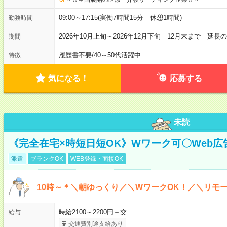
09:00～17:15(実働7時間15分 休憩1時間)
勤務時間
2026年10月上旬～2026年12月下旬 12月末まで 延
期間
履歴書不要
/
40～50代活躍中
特徴
気になる！
応募する
未読
《完全在宅×時短日短OK》Wワーク可〇Web
派遣
ブランクOK
WEB登録・面接OK
10時～＊＼朝ゆっくり／＼WワークOK！／＼リモー
時給2100～2200円＋交
給与
交通費別途支給あり