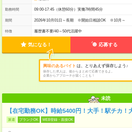
09:00-17:45（休憩60分）実働7時間45分
勤務時間
2026年10月01日～長期 ※開始日相談OK ※10月～
期間
履歴書不要
/
40～50代活躍中
特徴
気になる！
応募する
興味のあるバイト
は、とりあえず保存しよう♪
保存した求人は、後からまとめて応募できるよ。
企業からアプローチが届くことも！
未読
【在宅勤務OK】時給5400円！大手！駅チカ！
派遣
ブランクOK
WEB登録・面接OK