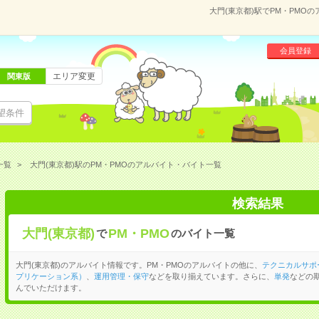
大門(東京都)駅でPM・PM
会員登録
エリア変更
関東版
望条件
一覧
大門(東京都)駅のPM・PMOのアルバイト・バイト一覧
検索結果
大門(東京都)
PM・PMO
で
のバイト一覧
大門(東京都)のアルバイト情報です。PM・PMOのアルバイトの他に、
テクニカルサポ
プリケーション系）
、
運用管理・保守
などを取り揃えています。さらに、
単発
などの
んでいただけます。