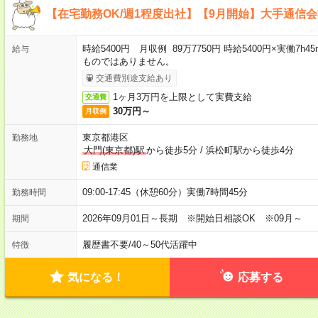
【在宅勤務OK/週1程度出社】【9月開始】大手通信会
時給5400円 月収例 89万7750円 時給5400円×実働7h
給与
ものではありません。
交通費別途支給あり
1ヶ月3万円を上限として実費支給
交通費
30万円～
月収例
東京都港区
勤務地
大門(東京都)駅
から徒歩5分
/
浜松町駅から徒歩4分
通信業
09:00-17:45（休憩60分）実働7時間45分
勤務時間
2026年09月01日～長期 ※開始日相談OK ※09月～
期間
履歴書不要
/
40～50代活躍中
特徴
気になる！
応募する