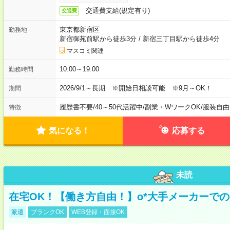
交通費支給(規定有り)
交通費
東京都新宿区
勤務地
新宿御苑前駅から徒歩3分
/
新宿三丁目駅から徒歩4分
マスコミ関連
10:00～19:00
勤務時間
2026/9/1～長期 ※開始日相談可能 ※9月～OK！
期間
履歴書不要
/
40～50代活躍中
/
副業・WワークOK
/
服装自由
特徴
気になる！
応募する
未読
在宅OK！【働き方自由！】o*大手メーカーでの
派遣
ブランクOK
WEB登録・面接OK