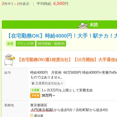
4,500
2
平均時給:
円
件中
1
～
2
件表示
未読
【在宅勤務OK】時給4000円！大手！駅チカ！
派遣
ブランクOK
WEB登録・面接OK
【在宅勤務OK/週1程度出社】【10月開始】大手通信
時給4000円 月収例 66万5000円 時給4000円×実働7h
給与
ものではありません。
交通費別途支給あり
1ヶ月3万円を上限として実費支給
交通費
30万円～
月収例
東京都港区
勤務地
大門(東京都)駅
から徒歩5分
/
浜松町駅から徒歩4分
通信業