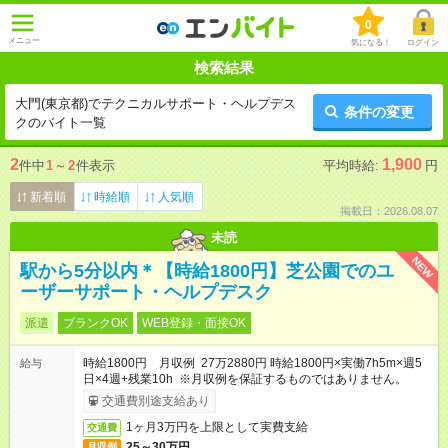
0
メニュー
気になる！
ログイン
検索結果
大門(東京都)でテクニカルサポート・ヘルプデス
条件の変更
クのバイト一覧
2
1,900
件中
1
～
2
件表示
平均時給:
円
新着順
時給順
人気順
掲載日：2026.08.07
未読
NEW
駅から5分以内＊【時給1800円】芝公園でのユ
ーザーサポート・ヘルプデスク
派遣
ブランクOK
WEB登録・面接OK
時給1800円 月収例 27万2880円 時給1800円×実働7h5m×週5
給与
日×4週+残業10h ※月収例を保証するものではありません。
交通費別途支給あり
1ヶ月3万円を上限として実費支給
交通費
25～30万円
月収例