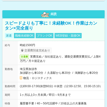
未読
スピードよりも丁寧に！未経験OK！作業はカン
タン×完全座り
派遣
職種未経験OK
ブランクOK
WEB登録・面接OK
時給1500円
給与
交通費別途支給あり
実費支給／当社規定あり。通勤交通費実費支払／上限4
交通費
万円／月※規定あり
埼玉県加須市
勤務地
加須駅から車10分
/
久喜駅から車20分
/
鴻巣駅から車20分
物流・ロジスティクス
(1)09:00-17:00(休憩60分) ※休憩（12:00-12:50、15:00-15:10）
勤務時間
1ヶ月以上3ヶ月未満／即日～9月末まで
期間
履歴書不要
/
40～50代活躍中
/
10名以上の大量募集
特徴