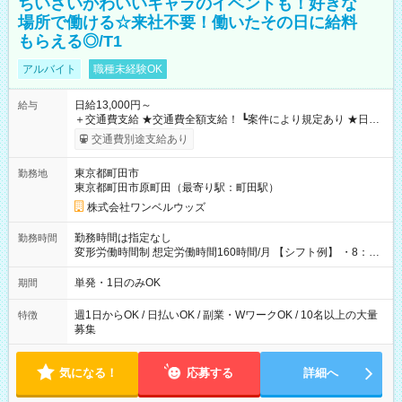
ちいさいかわいいキャラのイベントも！好きな
場所で働ける☆来社不要！働いたその日に給料
もらえる◎/T1
アルバイト
職種未経験OK
日給13,000円～
給与
＋交通費支給 ★交通費全額支給！ ┗案件により規定あり ★日払
いOK！（規定あり） ┗働いたその日に現金GET♪ お仕事後はコ
交通費別途支給あり
ンビニATMから 日払い分を引き落とせます！ 【試用期間】試
用期間なし
東京都町田市
勤務地
東京都町田市原町田（最寄り駅：町田駅）
株式会社ワンベルウッズ
勤務時間は指定なし
勤務時間
変形労働時間制 想定労働時間160時間/月 【シフト例】 ・8：00
～21：00
単発・1日のみOK
期間
週1日からOK / 日払いOK / 副業・WワークOK / 10名以上の大量
特徴
募集
気になる！
応募する
詳細へ