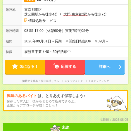
東京都港区
勤務地
芝公園駅から徒歩4分
/
大門(東京都)駅
から徒歩7分
情報処理サ－ビス
08:55-17:00（休憩60分）実働7時間05分
勤務時間
2026年09月01日～長期 ※開始日相談OK ※09月～
期間
履歴書不要
/
40～50代活躍中
特徴
気になる！
応募する
詳細へ
掲載元企業名
株式会社リクルートスタッフィング ＩＴスタッフィング
興味のあるバイト
は、とりあえず保存しよう♪
保存した求人は、後からまとめて応募できるよ。
企業からアプローチが届くことも！
掲載日：2026.08.05
未読