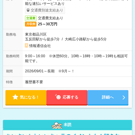
能な速払いサービスあり
交通費別途支給あり
交通費支給あり
交通費
25～30万円
月収例
東京都品川区
勤務地
五反田駅から徒歩7分
/
大崎広小路駅から徒歩5分
情報通信会社
9:00～16:00 ※休憩60分。10時～18時・10時～19時も相談可
勤務時間
能です。
2026/09/01～長期 ※9月～！
期間
履歴書不要
特徴
気になる！
応募する
詳細へ
未読