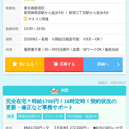
東京都新宿区
勤務地
新宿御苑前駅から徒歩3分
/
新宿三丁目駅から徒歩4分
マスコミ関連
10:00～19:00
勤務時間
2026/9/1～長期 ※開始日相談可能 ※9月～OK！
期間
履歴書不要
/
40～50代活躍中
/
副業・WワークOK
/
服装自由
特徴
気になる！
応募する
詳細へ
掲載日：2026.08.07
未読
完全在宅＊時給1700円！16時定時！契約状況の
更新・修正など事務サポート
派遣
職種未経験OK
ブランクOK
WEB登録・面接OK
時給1700円＋交 【月収例】272,000円～ ■給与の前払いが可
給与