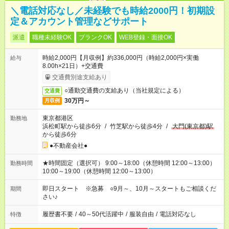
＼電話対応なし／未経験でも時給2000円！初期設
定＆アカウント管理などサポート
派遣
職種未経験OK
ブランクOK
WEB登録・面接OK
時給2,000円【月収例】約336,000円（時給2,000円×実働
給与
8.00h×21日）+交通費
交通費別途支給あり
○通勤交通費の支給あり（当社規定による）
交通費
30万円～
月収例
東京都港区
勤務地
浜松町駅から徒歩6分
/
竹芝駅から徒歩4分
/
大門(東京都)駅
から徒歩6分
●不動産会社●
★時間固定（選択可） 9:00～18:00（休憩時間 12:00～13:00）
勤務時間
10:00～19:00（休憩時間 12:00～13:00）
即日スタート ※急募 ○9月～、10月～スタートもご相談くだ
期間
さい♪
履歴書不要
/
40～50代活躍中
/
服装自由
/
電話対応なし
特徴