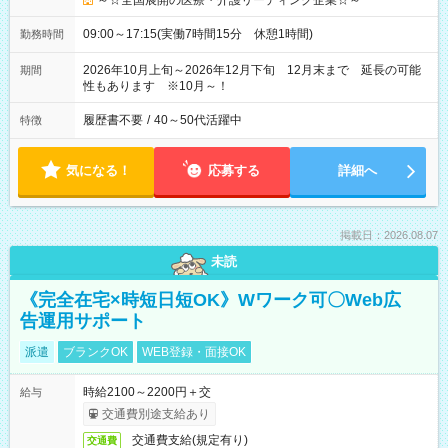
～☆全国展開の医療・介護リーディング企業☆～
09:00～17:15(実働7時間15分 休憩1時間)
勤務時間
2026年10月上旬～2026年12月下旬 12月末まで 延長の可能
期間
性もあります ※10月～！
履歴書不要
/
40～50代活躍中
特徴
気になる！
応募する
詳細へ
掲載日：2026.08.07
未読
《完全在宅×時短日短OK》Wワーク可〇Web広
告運用サポート
派遣
ブランクOK
WEB登録・面接OK
時給2100～2200円＋交
給与
交通費別途支給あり
交通費支給(規定有り)
交通費