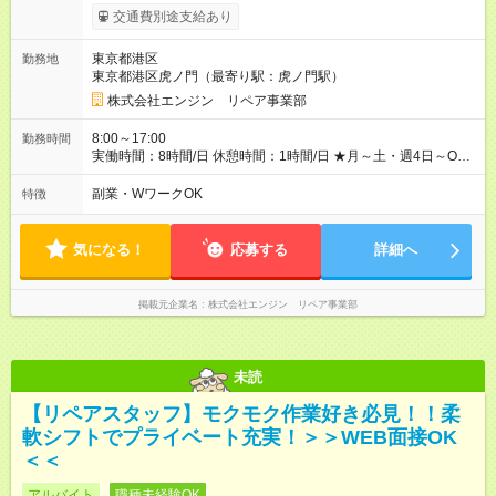
チェック後に日給を決定します！ ・現場数に応じて『日給が1.2
交通費別途支給あり
倍』！ ・その他手当により『1.5倍』になることも…！ ・その他
1日ごとの評価ポイントもあり 頑張った分だけ評価されます！ ◆
東京都港区
勤務地
交通費規定支給 ◆残業手当あり ◆子供手当あり ◆宿泊手当あり
東京都港区虎ノ門（最寄り駅：虎ノ門駅）
(2，000円/1日) ※宿泊を伴う現場の場合 ◆先輩スタッフの給与例
﹋﹋﹋﹋﹋﹋﹋﹋﹋﹋﹋ ・週5日勤務Aさん ＞＞日給11，000円
株式会社エンジン リペア事業部
×20勤務 ＞＞月収22万円＋諸手当 【試用期間】試用期間あり 試
用期間の長さ：6ヶ月 ※ 雇用形態と給与に、本採用時と異なる部
8:00～17:00
勤務時間
分があります。 雇用形態：本採用時と同じです。 給与：日
実働時間：8時間/日 休憩時間：1時間/日 ★月～土・週4日～OK
給 9,810円以上 ::::: ::::: ::::: ::::: ::::: :::::: 120勤務までは日給9，810
★週5日入れる方大歓迎！※日時相談OK ★時期により連休取得も
円 121勤務目から日給1万1，000円～ となります。
可能！ ＼毎月希望シフト提出で働きやすい！／ 毎月20日までに
副業・WワークOK
特徴
::::: ::::: ::::: ::::: ::::: ::::::
翌月の勤務希望シフトを提出◎ ※シフト変更は前週までに相談
OK
気になる！
応募する
詳細へ
掲載元企業名
株式会社エンジン リペア事業部
未読
【リペアスタッフ】モクモク作業好き必見！！柔
軟シフトでプライベート充実！＞＞WEB面接OK
＜＜
アルバイト
職種未経験OK