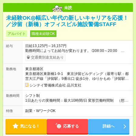
未読
未経験OK◎幅広い年代の新しいキャリアを応援！
／汐留（新橋）オフィスビル施設警備STAFF
アルバイト
職種未経験OK
日給13,125円～16,157円
給与
勤務時間によってお給与が変わります。 ➀08:00～20:00
13,125円～ ➁20:00～08:00 14,688円～ ※他時間帯のお仕事も
交通費別途支給あり
ございます。 ※別途資格手当がございます。 例：自衛消防技
術認定 500円/日 防災センター要員 250円/日 上
東京都港区
勤務地
級救命講習修了 250円/日 など 【試用期間】試用期間あり 試
東京都港区東新橋1-9-1 東京汐留ビルディング（最寄り駅：都
用期間の長さ：2週間 雇用形態、給与は本採用時と同じです。
営大江戸線「汐留駅」9番出口 徒歩1分、ゆりかもめ「汐留駅」
東出口 徒歩1分、JR「新橋駅」汐留口 徒歩7分）
シンテイ警備株式会社 品川支社
シフト制
勤務時間
1日あたりの実働時間：最大10時間/日 変形労働時間制 （想定
労働時間 170時間/月） 【シフト例】 ➀08:00～20:00（休憩時
間120分） ➁20:00～08:00（休憩時間120分）
副業・WワークOK
特徴
気になる！
応募する
詳細へ