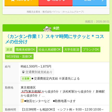
掲載元企業名
株式会社バイトレ（キャムコムグループ）
掲載日：2026.08.01
未読
〈カンタン作業！〉スキマ時間にサクッと＊コス
メの仕分け
派遣
職種未経験OK
社会人未経験OK
大学生歓迎
ブランクOK
WEB登録・面接OK
時給1,500円～1,875円
給与
交通費別途支給あり
■ 交通費規定内支給 ※派遣先による
交通費
東京都港区
勤務地
大門(東京都)駅
から徒歩5分
/
浜松町駅から徒歩5分
/
新橋駅
から徒歩5分
/
…
■物流センターなど ■勤務地選べます
【1日3時間～も相談OK!】 ＜シフト例＞ 9:00～12:00 10:00～
勤務時間