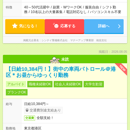
40～50代活躍中
/
副業・WワークOK
/
服装自由
/
シフト勤
特徴
務
/
10名以上の大量募集
/
電話対応なし
/
パソコンスキル不要
気になる！
応募する
詳細へ
掲載元企業名
シンテイ警備株式会社 マナーアップ事業部 統括支社
掲載日：2026.08.05
未読
NEW
【日給10,384円！】街中の車両パトロール＠港
区＊お昼からゆっくり勤務
アルバイト
職種未経験OK
社会人未経験OK
大学生歓迎
ブランクOK
日給10,384円～
給与
交通費別途支給あり
全額支給！
交通費
東京都港区
勤務地