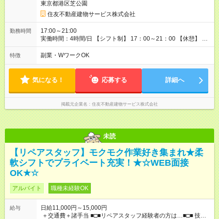
東京都港区芝公園
期間の長さ：3ヶ月 雇用形態、給与は本採用時と同じです。
住友不動産建物サービス株式会社
17:00～21:00
勤務時間
実働時間：4時間/日 【シフト制】 17：00～21：00 【休憩】 な
し
副業・WワークOK
特徴
気になる！
応募する
詳細へ
掲載元企業名
住友不動産建物サービス株式会社
未読
【リペアスタッフ】モクモク作業好き集まれ★柔
軟シフトでプライベート充実！★☆WEB面接
OK★☆
アルバイト
職種未経験OK
日給11,000円～15,000円
給与
＋交通費＋諸手当 ■□■リペアスタッフ経験者の方は…■□■ 技術