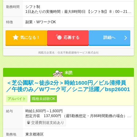
シフト制
勤務時間
1日あたりの実働時間：最大8時間/日 【シフト制】 8：00～21：
00の間でシフト制 ※近隣エリア（徒歩圏内）の複数のビルでご
勤務いただきます。 【休憩】 シフトによる
副業・WワークOK
特徴
気になる！
応募する
詳細へ
掲載元企業名
住友不動産建物サービス株式会社
未読
＜芝公園駅～徒歩2分＞時給1600円／ビル清掃員
／午後のみ／Wワーク可／シニア活躍／bsp26001
アルバイト
職種未経験OK
時給1,600円～1,600円
給与
想定月収 137,600円 （週5勤務想定・月86時間勤務の場合）
【交通費】 通勤交通費全額支給（公共交通機関のみ）※原則最
交通費別途支給あり
安経路 【キャリア支援】 ・キャリアチェンジ応援制度 ・資格取
得支援（提携予備校割引・受験費用等補助） ・eラーニング講座
東京都港区
勤務地
の無料利用（約200コース）他 【試用期間】試用期間あり 試用