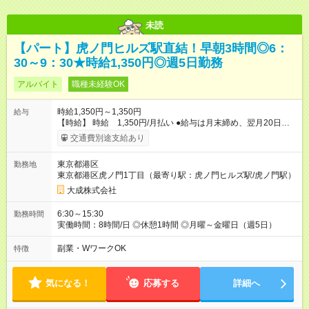
未読
【パート】虎ノ門ヒルズ駅直結！早朝3時間◎6：
30～9：30★時給1,350円◎週5日勤務
アルバイト
職種未経験OK
時給1,350円～1,350円
給与
【時給】 時給 1,350円/月払い ●給与は月末締め、翌月20日の
支払。 ●通勤手当は1ヶ月ごとに勤務日数に応じて実費精算。 ●
交通費別途支給あり
一番安いルートでの計算となります。 ※Ｗワークの方は、他社
様で定期が支給されている場合は重複区間以外の区間が支給対
東京都港区
勤務地
象となります。 【試用期間】試用期間あり 試用期間の長さ：3
東京都港区虎ノ門1丁目（最寄り駅：虎ノ門ヒルズ駅/虎ノ門駅）
ヶ月 雇用形態、給与は本採用時と同じです。
大成株式会社
6:30～15:30
勤務時間
実働時間：8時間/日 ◎休憩1時間 ◎月曜～金曜日（週5日）
副業・WワークOK
特徴
気になる！
応募する
詳細へ