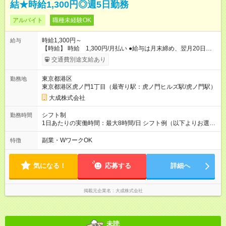
結★時給1,300円◎週5日勤務
アルバイト
職種未経験OK
時給1,300円～
給与
【時給】 時給 1,300円/月払い ●給与は月末締め、翌月20日の
支払。 ●通勤手当は1ヶ月ごとに勤務日数に応じて実費精算。 ●
交通費別途支給あり
一番安いルートでの計算となります。 ※Ｗワークの方は、他社
様で定期が支給されている場合は重複区間以外の区間が支給対
東京都港区
勤務地
象となります。 【試用期間】試用期間あり 試用期間の長さ：3
東京都港区虎ノ門1丁目（最寄り駅：虎ノ門ヒルズ駅/虎ノ門駅）
ヶ月 雇用形態、給与は本採用時と同じです。
大成株式会社
シフト制
勤務時間
1日あたりの実働時間：最大8時間/日 シフト例（以下よりお選び
頂けます） (1)6：30～15：30（休憩1時間） (2)7：00～16：
00（休憩1時間） ◎月曜～金曜日（週5日）
副業・WワークOK
特徴
気になる！
応募する
詳細へ
掲載元企業名
大成株式会社
未読