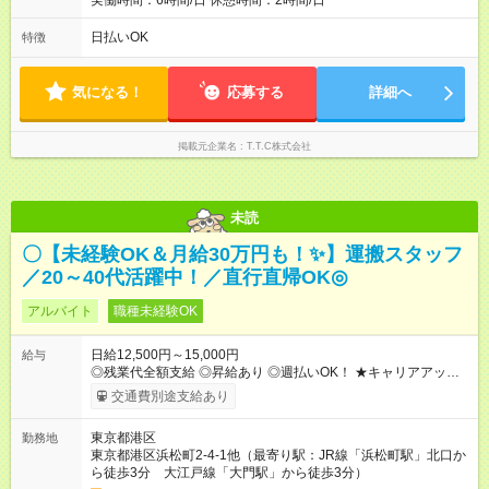
実働時間：6時間/日 休憩時間：2時間/日
日払いOK
特徴
気になる！
応募する
詳細へ
掲載元企業名
T.T.C株式会社
未読
〇【未経験OK＆月給30万円も！✨】運搬スタッフ
／20～40代活躍中！／直行直帰OK◎
アルバイト
職種未経験OK
日給12,500円～15,000円
給与
◎残業代全額支給 ◎昇給あり ◎週払いOK！ ★キャリアアップの
一例★ ・一般作業員 ：1年目 月収31万 ・作業長(サブリー
交通費別途支給あり
ダー)：3年目 月収35万 ・職長(リーダー) ：5年目 月収42万
【試用期間】試用期間あり 試用期間の長さ：1ヶ月 雇用形態、
東京都港区
勤務地
給与は本採用時と同じです。
東京都港区浜松町2-4-1他（最寄り駅：JR線「浜松町駅」北口か
ら徒歩3分 大江戸線「大門駅」から徒歩3分）