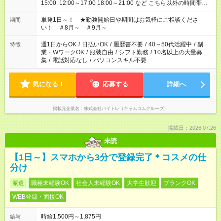
15:00 12:00～17:00 18:00～21:00 など こちら以外の時間帯も
お気軽にご相談ください！
単発1日～！ ★勤務開始日や期間はお気軽にご相談くださ
期間
い！ ＃8月～ ＃9月～
週1日からOK
/
日払いOK
/
履歴書不要
/
40～50代活躍中
/
副
特徴
業・WワークOK
/
服装自由
/
シフト勤務
/
10名以上の大量募
集
/
電話対応なし
/
パソコンスキル不要
気になる！
応募する
詳細へ
掲載元企業名
株式会社バイトレ（キャムコムグループ）
掲載日：2026.07.26
未読
【1日～】スマホから3分で登録完了＊コスメの仕
分け
派遣
職種未経験OK
社会人未経験OK
大学生歓迎
ブランクOK
WEB登録・面接OK
時給1,500円～1,875円
給与