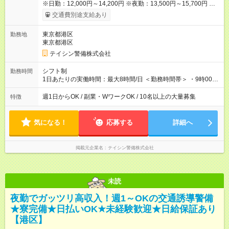
※日勤：12,000円～14,200円 ※夜勤：13,500円～15,700円 ※研
修3日間：25,755円（8,585円×3日間） ✅早上がりでも日給全額
交通費別途支給あり
保証◎ ✅寮完備！即入居OK！ ✅週1日～勤務OK ✅週5日勤務×フ
ルタイムも可能 ✅資格手当（最大2200円／日）や残業代は別途
東京都港区
勤務地
全額支給 ※資格取得費用は会社が全額負担します。 ＜＜ ✨紹介
東京都港区
報奨金キャンペーン✨ ＞＞ 紹介する側＆入社する側も嬉しい制
度！ 条件に応じて、下記報奨金を支給♪ ■紹介者：最大10万円 ■
テイシン警備株式会社
入社者：最大5万円 ■入社者（即戦力）：最大7万円 【試用期
間】試用期間あり 試用期間の長さ：2ヶ月 雇用形態、給与は本
シフト制
勤務時間
採用時と同じです。
1日あたりの実働時間：最大8時間/日 ＜勤務時間帯＞ ・9時00分
～18時00分 ・20時00分～05時00分 ◎週1日から勤務可能で、1
週間ごと1ヶ月ごとの自己申告制シフトを採用。短期勤務や副業
週1日からOK / 副業・WワークOK / 10名以上の大量募集
特徴
としての働き方も可能です。 ◎「今週は週0日、来週は週4日」
など、ライフスタイルに合わせた働き方ができます。有給休暇
も積極的に取得可能です！
気になる！
応募する
詳細へ
掲載元企業名
テイシン警備株式会社
未読
夜勤でガッツリ高収入！週1～OKの交通誘導警備
★寮完備★日払いOK★未経験歓迎★日給保証あり
【港区】