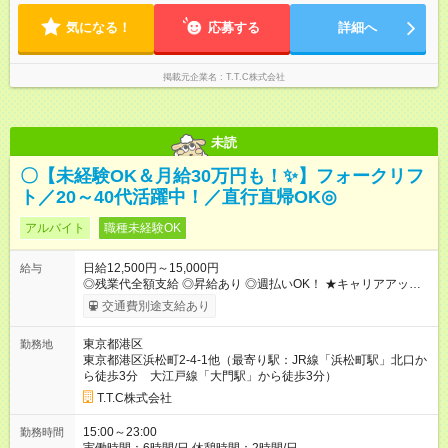
気になる！
応募する
詳細へ
掲載元企業名
T.T.C株式会社
未読
〇【未経験OK＆月給30万円も！✨】フォークリフ
ト／20～40代活躍中！／直行直帰OK◎
アルバイト
職種未経験OK
日給12,500円～15,000円
給与
◎残業代全額支給 ◎昇給あり ◎週払いOK！ ★キャリアアップの
一例★ ・一般作業員 ：1年目 月収31万 ・作業長(サブリー
交通費別途支給あり
ダー)：3年目 月収35万 ・職長(リーダー) ：5年目 月収42万
【試用期間】試用期間あり 試用期間の長さ：1ヶ月 雇用形態、
東京都港区
勤務地
給与は本採用時と同じです。
東京都港区浜松町2-4-1他（最寄り駅：JR線「浜松町駅」北口か
ら徒歩3分 大江戸線「大門駅」から徒歩3分）
T.T.C株式会社
15:00～23:00
勤務時間