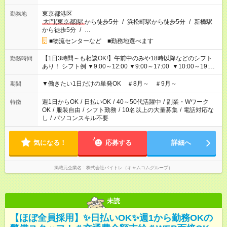
東京都港区
勤務地
大門(東京都)駅
から徒歩5分
/
浜松町駅から徒歩5分
/
新橋駅
から徒歩5分
/
…
■物流センターなど ■勤務地選べます
【1日3時間～も相談OK!】午前中のみや18時以降などのシフト
勤務時間
あり！ シフト例 ▼9:00～12:00 ▼9:00～17:00 ▼10:00～19:00
▼18:00～21:00
▼働きたい1日だけの単発OK ＃8月～ ＃9月～
期間
週1日からOK
/
日払いOK
/
40～50代活躍中
/
副業・Wワーク
特徴
OK
/
服装自由
/
シフト勤務
/
10名以上の大量募集
/
電話対応な
し
/
パソコンスキル不要
気になる！
応募する
詳細へ
掲載元企業名
株式会社バイトレ（キャムコムグループ）
未読
【ほぼ全員採用】✨日払いOK✨週1から勤務OKの