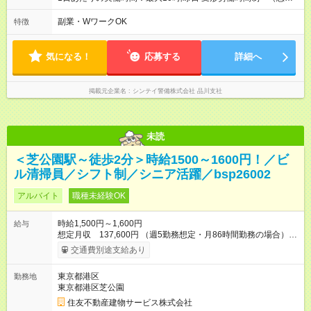
労働時間 170時間/月） 【シフト例】 ➀08:30～20:30（休憩時
間120分） ➁20:30～08:30（休憩時間120分）
副業・WワークOK
特徴
気になる！
応募する
詳細へ
掲載元企業名
シンテイ警備株式会社 品川支社
未読
＜芝公園駅～徒歩2分＞時給1500～1600円！／ビ
ル清掃員／シフト制／シニア活躍／bsp26002
アルバイト
職種未経験OK
時給1,500円～1,600円
給与
想定月収 137,600円 （週5勤務想定・月86時間勤務の場合）
【交通費】 通勤交通費全額支給（公共交通機関のみ）※原則最
交通費別途支給あり
安経路 【キャリア支援】 ・キャリアチェンジ応援制度 ・資格取
得支援（提携予備校割引・受験費用等補助） ・eラーニング講座
東京都港区
勤務地
の無料利用（約200コース）他 【試用期間】試用期間あり 試用
東京都港区芝公園
期間の長さ：3ヶ月 雇用形態、給与は本採用時と同じです。
住友不動産建物サービス株式会社