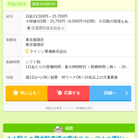
アルバイト
職種未経験OK
日給13,500円～15,700円
給与
※研修3日間：25,755円（8,585円×3日間） ※日勤の現場もあり
ます！ ◎例えば20日勤務の場合、月収27万円（13500円×20
交通費別途支給あり
日）となります。 ＼＼日給全額保証あり／／ 現場によっては、
3～5時間で終わる場合も◎ 勤務が早く終わっても日給は全額保
東京都港区
勤務地
証します！ そのため、希望があれば1日2現場も可能です！ その
東京都港区
場合：日収2万5,500円(※)以上稼げます！ ※内訳：日勤12,000円
＋夜勤13,500円 ◎資格手当（最大2200円／日）や残業代は別途
テイシン警備株式会社
全額支給。 資格取得費用は会社が全額負担します。 【試用
期間】試用期間あり 試用期間の長さ：2ヶ月 雇用形態、給与は
シフト制
勤務時間
本採用時と同じです。
1日あたりの実働時間：最大8時間/日 ＜勤務時間｜例＞ ・20：
00～翌5：00 ・21：00～翌6：00 ◎週1日から勤務可能で、1週
間ごと1ヶ月ごとの自己申告制シフトを採用。短期勤務や副業と
週1日からOK / 副業・WワークOK / 10名以上の大量募集
特徴
しての働き方も可能です。 ◎「今週は週0日、来週は週4日」な
ど、ライフスタイルに合わせた働き方ができます。有給休暇も
積極的に取得可能です！
気になる！
応募する
詳細へ
掲載元企業名
テイシン警備株式会社
未読