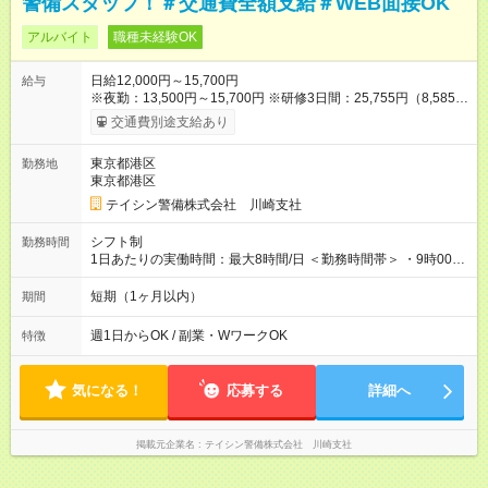
警備スタッフ！＃交通費全額支給＃WEB面接OK
アルバイト
職種未経験OK
日給12,000円～15,700円
給与
※夜勤：13,500円～15,700円 ※研修3日間：25,755円（8,585円
×3日間／計21時間） ✅早上がりでも日給全額保証◎ ✅寮完備！
交通費別途支給あり
即入居OK！ ✅週1日～勤務OK ✅週5日勤務×フルタイムも可能 ✅
資格手当（最大2200円／日）や残業代は別途全額支給 ※資格取
東京都港区
勤務地
得費用は会社が全額負担します。 ＜＜ ✨紹介報奨金キャンペー
東京都港区
ン✨ ＞＞ 紹介する側＆入社する側も嬉しい制度！ 条件に応じ
て、下記報奨金を支給♪ ■紹介者：最大10万円 ■入社者：最大5万
テイシン警備株式会社 川崎支社
円 ■入社者（即戦力）：最大7万円 【試用期間】試用期間あり 試
用期間の長さ：2ヶ月 雇用形態、給与は本採用時と同じです。
シフト制
勤務時間
1日あたりの実働時間：最大8時間/日 ＜勤務時間帯＞ ・9時00分
～18時00分 ・20時00分～05時00分 ◎週1日から勤務可能で、1
週間ごとの自己申告制シフトを採用。短期勤務や副業としての
短期（1ヶ月以内）
期間
働き方も可能です。 ◎「今週は週0日、来週は週4日」など、ラ
イフスタイルに合わせた働き方ができます。有給休暇も積極的
週1日からOK / 副業・WワークOK
特徴
に取得可能です！
気になる！
応募する
詳細へ
掲載元企業名
テイシン警備株式会社 川崎支社