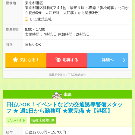
東京都港区
勤務地
給与は本採用時と同じです。
東京都港区浜松町2-4-1他（最寄り駅：JR線「浜松町駅」北口か
ら徒歩3分 大江戸線「大門駅」から徒歩3分）
T.T.C株式会社
8:00～17:00
勤務時間
実働時間：7時間/日 休憩時間：2時間/日
日払いOK
特徴
気になる！
応募する
詳細へ
掲載元企業名
T.T.C株式会社
未読
日払いOK！イベントなどの交通誘導警備スタッ
フ ★ 週1日から勤務可 ★寮完備 ★【港区】
アルバイト
職種未経験OK
日給12,000円～15,700円
給与