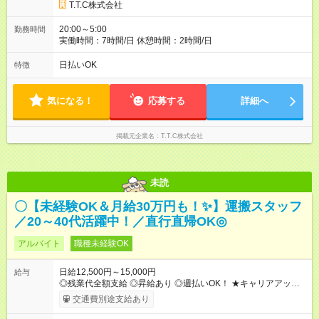
T.T.C株式会社
20:00～5:00
勤務時間
実働時間：7時間/日 休憩時間：2時間/日
日払いOK
特徴
気になる！
応募する
詳細へ
掲載元企業名
T.T.C株式会社
未読
〇【未経験OK＆月給30万円も！✨】運搬スタッフ
／20～40代活躍中！／直行直帰OK◎
アルバイト
職種未経験OK
日給12,500円～15,000円
給与
◎残業代全額支給 ◎昇給あり ◎週払いOK！ ★キャリアアップの
一例★ ・一般作業員 ：1年目 月収31万 ・作業長(サブリー
交通費別途支給あり
ダー)：3年目 月収35万 ・職長(リーダー) ：5年目 月収42万
【試用期間】試用期間あり 試用期間の長さ：1ヶ月 雇用形態、