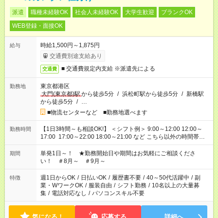
派遣
職種未経験OK
社会人未経験OK
大学生歓迎
ブランクOK
WEB登録・面接OK
時給1,500円～1,875円
給与
交通費別途支給あり
■ 交通費規定内支給 ※派遣先による
交通費
東京都港区
勤務地
大門(東京都)駅
から徒歩5分
/
浜松町駅から徒歩5分
/
新橋駅
から徒歩5分
/
…
■物流センターなど ■勤務地選べます
【1日3時間～も相談OK!】 ＜シフト例＞ 9:00～12:00 12:00～
勤務時間
17:00 17:00～22:00 18:00～21:00 など こちら以外の時間帯も
お気軽にご相談ください！
単発1日～！ ★勤務開始日や期間はお気軽にご相談くださ
期間
い！ ＃8月～ ＃9月～
週1日からOK
/
日払いOK
/
履歴書不要
/
40～50代活躍中
/
副
特徴
業・WワークOK
/
服装自由
/
シフト勤務
/
10名以上の大量募
集
/
電話対応なし
/
パソコンスキル不要
気になる！
応募する
詳細へ