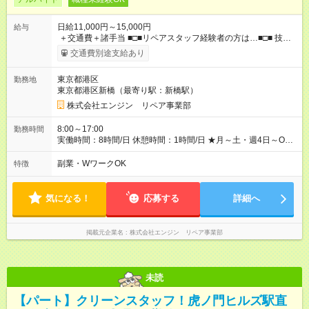
日給11,000円～15,000円
給与
＋交通費＋諸手当 ■□■リペアスタッフ経験者の方は…■□■ 技術
チェック後に日給を決定します！ ・現場数に応じて『日給が1.2
交通費別途支給あり
倍』！ ・その他手当により『1.5倍』になることも…！ ・その他
1日ごとの評価ポイントもあり 頑張った分だけ評価されます！ ◆
東京都港区
勤務地
交通費規定支給 ◆残業手当あり ◆子供手当あり ◆宿泊手当あり
東京都港区新橋（最寄り駅：新橋駅）
(2，000円/1日) ※宿泊を伴う現場の場合 ◆先輩スタッフの給与例
﹋﹋﹋﹋﹋﹋﹋﹋﹋﹋﹋ ・週5日勤務Aさん ＞＞日給11，000円
株式会社エンジン リペア事業部
×20勤務 ＞＞月収22万円＋諸手当 【試用期間】試用期間あり 試
用期間の長さ：6ヶ月 ※ 雇用形態と給与に、本採用時と異なる部
8:00～17:00
勤務時間
分があります。 雇用形態：本採用時と同じです。 給与：日
実働時間：8時間/日 休憩時間：1時間/日 ★月～土・週4日～OK
給 9,810円以上 ::::: ::::: ::::: ::::: ::::: :::::: 120勤務までは日給9，810
★週5日入れる方大歓迎！※日時相談OK ★時期により連休取得も
円 121勤務目から日給1万1，000円～ となります。
可能！ ＼毎月希望シフト提出で働きやすい！／ 毎月20日までに
副業・WワークOK
特徴
::::: ::::: ::::: ::::: ::::: ::::::
翌月の勤務希望シフトを提出◎ ※シフト変更は前週までに相談
OK
気になる！
応募する
詳細へ
掲載元企業名
株式会社エンジン リペア事業部
未読
【パート】クリーンスタッフ！虎ノ門ヒルズ駅直