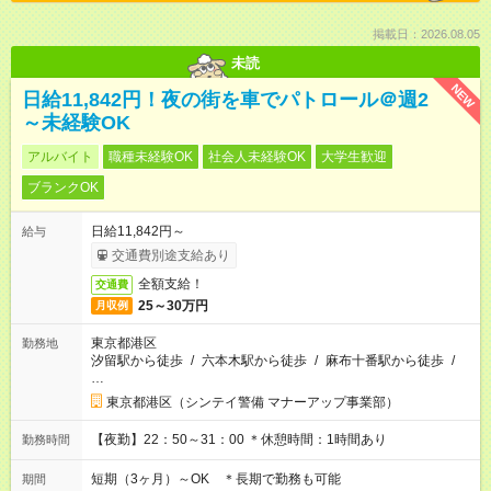
掲載日：2026.08.05
未読
NEW
日給11,842円！夜の街を車でパトロール＠週2
～未経験OK
アルバイト
職種未経験OK
社会人未経験OK
大学生歓迎
ブランクOK
日給11,842円～
給与
交通費別途支給あり
全額支給！
交通費
25～30万円
月収例
東京都港区
勤務地
汐留駅から徒歩
/
六本木駅から徒歩
/
麻布十番駅から徒歩
/
…
東京都港区（シンテイ警備 マナーアップ事業部）
【夜勤】22：50～31：00 ＊休憩時間：1時間あり
勤務時間
短期（3ヶ月）～OK ＊長期で勤務も可能
期間