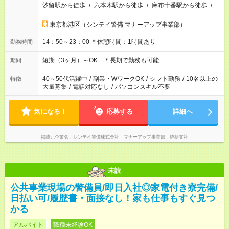
汐留駅から徒歩
/
六本木駅から徒歩
/
麻布十番駅から徒歩
/
…
東京都港区（シンテイ警備 マナーアップ事業部）
14：50～23：00 ＊休憩時間：1時間あり
勤務時間
短期（3ヶ月）～OK ＊長期で勤務も可能
期間
40～50代活躍中
/
副業・WワークOK
/
シフト勤務
/
10名以上の
特徴
大量募集
/
電話対応なし
/
パソコンスキル不要
気になる！
応募する
詳細へ
掲載元企業名
シンテイ警備株式会社 マナーアップ事業部 統括支社
未読
公共事業現場の警備員/即日入社◎家電付き寮完備/
日払い可/履歴書・面接なし！家も仕事もすぐ見つ
かる
アルバイト
職種未経験OK