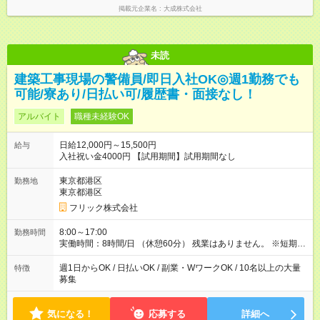
掲載元企業名
大成株式会社
未読
建築工事現場の警備員/即日入社OK◎週1勤務でも
可能/寮あり/日払い可/履歴書・面接なし！
アルバイト
職種未経験OK
日給12,000円～15,500円
給与
入社祝い金4000円 【試用期間】試用期間なし
東京都港区
勤務地
東京都港区
フリック株式会社
8:00～17:00
勤務時間
実働時間：8時間/日 （休憩60分） 残業はありません。 ※短期の
募集は行っておりません。予めご了承くださいませ。
週1日からOK / 日払いOK / 副業・WワークOK / 10名以上の大量
特徴
募集
気になる！
応募する
詳細へ