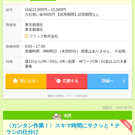
日給12,000円～15,500円
給与
入社祝い金4000円 【試用期間】試用期間なし
東京都港区
勤務地
東京都港区
フリック株式会社
8:00～17:00
勤務時間
実働時間：8時間/日 （休憩60分） 残業はありません。 ※短期の
募集は行っておりません。予めご了承くださいませ。
週1日からOK / 日払いOK / 副業・WワークOK / 10名以上の大量
特徴
募集
気になる！
応募する
詳細へ
掲載元企業名
フリック株式会社
掲載日：2026.08.04
未読
NEW
〈カンタン作業！〉スキマ時間にサクッと＊チ
ラシの仕分け