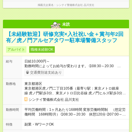
掲載元企業名
シンテイ警備株式会社 品川支社
未読
【未経験歓迎】研修充実×入社祝い金＋賞与年2回
有／虎ノ門アルセアタワー駐車場警備スタッフ
アルバイト
職種未経験OK
日給10,000円～
給与
勤務時間によってお給与が変わります。 ➀08:30～20:30
13,125円～ ➁07:00～19:00 13,125円～ ➂07:00～16:00
交通費別途支給あり
10,000円～ ➃10:30～19:30 10,000円～ ➄19:30～翌07:30
14,688円～ ※別途資格手当がございます。 例：自衛消防技術
東京都港区
勤務地
認定 500円/日 上級救命講習修了 250円/日
東京都港区虎ノ門二丁目105番（最寄り駅：東京メトロ銀座
防災センター要員 250円/日 等 【試用期間】試用期間なし
線 虎ノ門駅歩3分、東京メトロ日比谷線 虎ノ門ヒルズ駅歩3分、
東京メトロ南北線 溜池山王駅歩5分）
シンテイ警備株式会社 品川支社
平均労働時間：1ヶ月あたり168時間 変形労働時間制 （想定労
勤務時間
働時間 168時間/月） ➀08:30～20:30 休憩120分 ➁07:00～
19:00 休憩120分 ➂07:00～16:00 休憩60分 ➃10:30～
19:30 休憩60分 ➄19:30～翌07:30 休憩120分 平均労働時
副業・WワークOK
特徴
間：1ヶ月あたり168時間 変形労働時間制 （想定労働時間