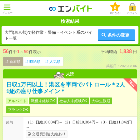
0
メニュー
気になる！
ログイン
検索結果
大門(東京都)で軽作業・警備・イベント系のバイ
条件の変更
ト一覧
56
1,838
件中
1
～
50
件表示
平均時給:
円
新着順
時給順
人気順
掲載日：2026.08.06
未読
NEW
日収1万円以上！港区を車両でパトロール＊2人
1組の座り仕事メイン＊
アルバイト
職種未経験OK
社会人未経験OK
大学生歓迎
ブランクOK
（1）日給10,034円～（2）日給10,384円～（3）日給11,842円
給与
～
交通費別途支給あり