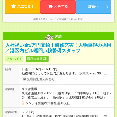
168時間/月） ➀08:30～20:30 休憩120分 ➁07:00～19:00 休
憩120分 ➂07:00～16:00 休憩60分 ➃10:30～19:30 休憩60分
気になる！
応募する
詳細へ
➄19:30～翌07:30 休憩120分
掲載元企業名
シンテイ警備株式会社 品川支社
未読
入社祝い金5万円支給！研修充実！人物重視の採用
／港区内ビル巡回点検警備スタッフ
アルバイト
職種未経験OK
日給13,216円～16,157円
給与
勤務時間によってお給与が変わります。 ➀08:30～20:30
13,216円～ ➁20:30～08:30 14,688円～ ※他時間帯のお仕事も
交通費別途支給あり
ございます。 ※別途資格手当がございます。 例：自衛消防技
術認定 500円/日 防災センター要員 250円/日 上
東京都港区
勤務地
級救命講習修了 250円/日 など 【試用期間】試用期間あり 試
東京都港区新橋2-12-11（最寄り駅：「内幸町駅」A1出口 徒歩2
用期間の長さ：2週間 雇用形態、給与は本採用時と同じです。
分（都営三田線）、「新橋駅」日比谷出口 徒歩4分（JR線）、8
番出口 徒歩5分（東京メトロ銀座線・都営浅草線））
シンテイ警備株式会社 品川支社
シフト制
勤務時間
1日あたりの実働時間：最大10時間/日 変形労働時間制 （想定