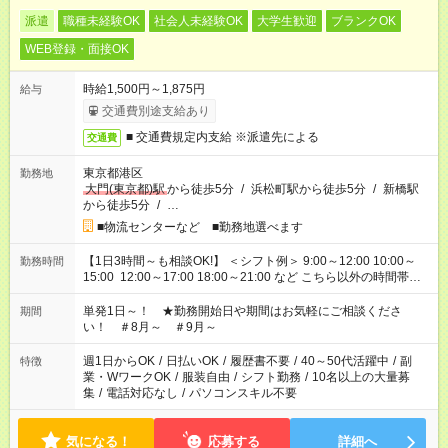
派遣
職種未経験OK
社会人未経験OK
大学生歓迎
ブランクOK
WEB登録・面接OK
時給1,500円～1,875円
給与
交通費別途支給あり
■ 交通費規定内支給 ※派遣先による
交通費
東京都港区
勤務地
大門(東京都)駅
から徒歩5分
/
浜松町駅から徒歩5分
/
新橋駅
から徒歩5分
/
…
■物流センターなど ■勤務地選べます
【1日3時間～も相談OK!】 ＜シフト例＞ 9:00～12:00 10:00～
勤務時間
15:00 12:00～17:00 18:00～21:00 など こちら以外の時間帯も
お気軽にご相談ください！
単発1日～！ ★勤務開始日や期間はお気軽にご相談くださ
期間
い！ ＃8月～ ＃9月～
週1日からOK
/
日払いOK
/
履歴書不要
/
40～50代活躍中
/
副
特徴
業・WワークOK
/
服装自由
/
シフト勤務
/
10名以上の大量募
集
/
電話対応なし
/
パソコンスキル不要
気になる！
応募する
詳細へ