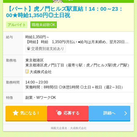
【パート】虎ノ門ヒルズ駅直結！14：00～23：
00★時給1,350円◎土日祝
アルバイト
職種未経験OK
時給1,350円～
給与
【時給】 時給 1,350円/月払い ●給与は月末締め、翌月20日の
支払。 ●通勤手当は1ヶ月ごとに勤務日数に応じて実費精算。 ●
交通費別途支給あり
一番安いルートでの計算となります。 ※Ｗワークの方は、他社
様で定期が支給されている場合は重複区間以外の区間が支給対
東京都港区
勤務地
象となります。 【試用期間】試用期間あり 試用期間の長さ：3
東京都港区虎ノ門1丁目（最寄り駅：虎ノ門ヒルズ駅/虎ノ門駅）
ヶ月 雇用形態、給与は本採用時と同じです。
大成株式会社
14:00～23:00
勤務時間
実働時間：8時間/日 ◎休憩1時間 ◎土日＋祝日（週2～3日）
副業・WワークOK
特徴
気になる！
応募する
詳細へ
掲載元企業名
大成株式会社