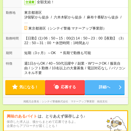
全額支給！
交通費
東京都港区
勤務地
汐留駅から徒歩
/
六本木駅から徒歩
/
麻布十番駅から徒歩
/
…
東京都港区（シンテイ警備 マナーアップ事業部）
【日勤】(1) 06：50～15：00(2) 14：50～23：00【夜勤】（3）
勤務時間
22：50～31：00 ＊休憩時間：1時間あり
短期（3ヶ月）～OK ＊長期で勤務も可能
期間
週1日からOK
/
40～50代活躍中
/
副業・WワークOK
/
服装自
特徴
由
/
シフト勤務
/
10名以上の大量募集
/
電話対応なし
/
パソコン
スキル不要
気になる！
応募する
詳細へ
掲載元企業名
シンテイ警備株式会社 マナーアップ事業部 統括支社
興味のあるバイト
は、とりあえず保存しよう♪
保存した求人は、後からまとめて応募できるよ。
企業からアプローチが届くことも！