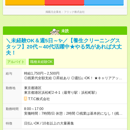
掲載元企業名
フリック株式会社
未読
＼未経験OK＆週5日～✨／【養生クリーニングス
タッフ】20代～40代活躍中★やる気があれば大丈
夫！
アルバイト
職種未経験OK
時給1,750円～2,500円
給与
◎残業代全額支給 ◎昇給あり ◎週払いOK！ ★キャリアアップの
一例★ ・一般作業員 ：1年目 月収31万 ・作業長(サブリー
ダー)：3年目 月収35万 ・職長(リーダー) ：5年目 月収42万
東京都港区
勤務地
【試用期間】試用期間なし
東京都港区浜松町2-4-1（最寄り駅：浜松町駅）
T.T.C株式会社
8:00～17:00
勤務時間
実働時間：7時間/日 休憩：2時間 ◎残業は基本的になし！(残業
あった場合は全額支給します) ◎平日のみOK ◎週4日以上OK ◎
即日勤務OK ◎友達と応募OK
日払いOK / 10名以上の大量募集
特徴