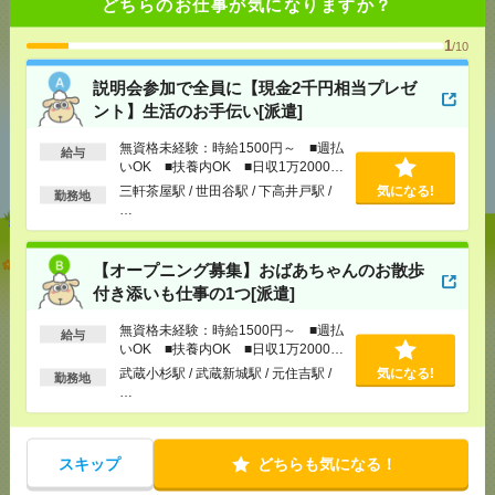
どちらのお仕事が気になりますか？
1
/10
気になる！
説明会参加で全員に【現金2千円相当プレゼ
ント】生活のお手伝い[派遣]
あなたの閲覧履歴からの
無資格未経験：時給1500円～ ■週払
給与
おすすめ
いOK ■扶養内OK ■日収1万2000円
以上
三軒茶屋駅 / 世田谷駅 / 下高井戸駅 /
気になる!
勤務地
…
説明会参加で全員に【現金2千円相当プレゼント】生
【オープニング募集】おばあちゃんのお散歩
活のお手伝い[派遣]
付き添いも仕事の1つ[派遣]
[給 与]
無資格未経験：時給1500円～ ■週払い
無資格未経験：時給1500円～ ■週払
給与
OK ■扶養内OK ■日収1万2000円以上
いOK ■扶養内OK ■日収1万2000円
[交通費]
交通費全額支給
以上
気になる！
武蔵小杉駅 / 武蔵新城駅 / 元住吉駅 /
気になる!
勤務地
[勤務地]
三軒茶屋駅
/
世田谷駅
/
下高井戸駅
/
…
…
【オープニング募集】おばあちゃんのお散歩付き添
スキップ
どちらも気になる！
いも仕事の1つ[派遣]