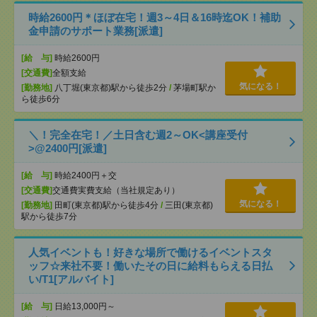
時給2600円＊ほぼ在宅！週3～4日＆16時迄OK！補助
金申請のサポート業務[派遣]
[給 与]
時給2600円
[交通費]
全額支給
気になる！
[勤務地]
八丁堀(東京都)駅から徒歩2分
/
茅場町駅か
ら徒歩6分
＼！完全在宅！／土日含む週2～OK<講座受付
>@2400円[派遣]
[給 与]
時給2400円＋交
[交通費]
交通費実費支給（当社規定あり）
気になる！
[勤務地]
田町(東京都)駅から徒歩4分
/
三田(東京都)
駅から徒歩7分
人気イベントも！好きな場所で働けるイベントスタ
ッフ☆来社不要！働いたその日に給料もらえる日払
い/T1[アルバイト]
[給 与]
日給13,000円～