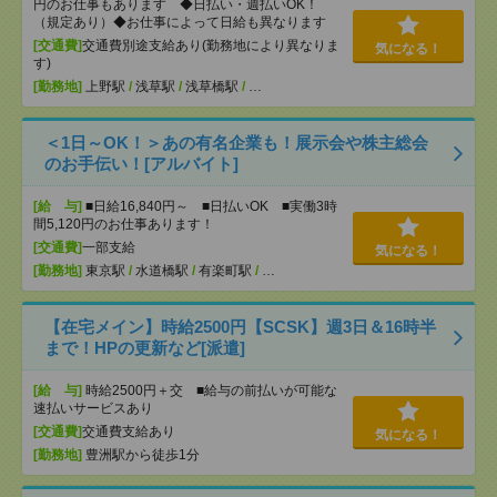
円のお仕事もあります ◆日払い・週払いOK！
（規定あり）◆お仕事によって日給も異なります
[交通費]
交通費別途支給あり(勤務地により異なりま
気になる！
す)
[勤務地]
上野駅
/
浅草駅
/
浅草橋駅
/
…
＜1日～OK！＞あの有名企業も！展示会や株主総会
のお手伝い！[アルバイト]
[給 与]
■日給16,840円～ ■日払いOK ■実働3時
間5,120円のお仕事あります！
[交通費]
一部支給
気になる！
[勤務地]
東京駅
/
水道橋駅
/
有楽町駅
/
…
【在宅メイン】時給2500円【SCSK】週3日＆16時半
まで！HPの更新など[派遣]
[給 与]
時給2500円＋交 ■給与の前払いが可能な
速払いサービスあり
[交通費]
交通費支給あり
気になる！
[勤務地]
豊洲駅から徒歩1分