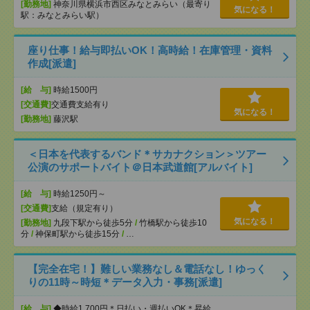
[勤務地]
神奈川県横浜市西区みなとみらい（最寄り
気になる！
駅：みなとみらい駅）
座り仕事！給与即払いOK！高時給！在庫管理・資料
作成[派遣]
[給 与]
時給1500円
[交通費]
交通費支給有り
気になる！
[勤務地]
藤沢駅
＜日本を代表するバンド＊サカナクション＞ツアー
公演のサポートバイト＠日本武道館[アルバイト]
[給 与]
時給1250円～
[交通費]
支給（規定有り）
気になる！
[勤務地]
九段下駅から徒歩5分
/
竹橋駅から徒歩10
分
/
神保町駅から徒歩15分
/
…
【完全在宅！】難しい業務なし＆電話なし！ゆっく
りの11時～時短＊データ入力・事務[派遣]
[給 与]
◆時給1,700円＊日払い・週払いOK＊昇給