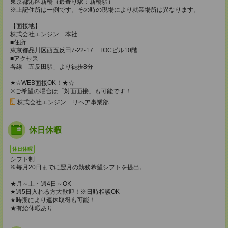
東京都港区新橋（最寄り駅：新橋駅）
※上記住所は一例です。その時の現場により就業場所は異なります。
【面接地】
株式会社エンジン 本社
■住所
東京都品川区西五反田7-22-17 TOCビル10階
■アクセス
各線「五反田駅」より徒歩8分
★☆WEB面接OK！★☆
※ご希望の場合は「対面面接」も可能です！
株式会社エンジン リペア事業部
休日休暇
休日休暇
シフト制
※毎月20日までに翌月の勤務希望シフトを提出。
★月～土・週4日～OK
★週5日入れる方大歓迎！※日時相談OK
★時期により連休取得も可能！
★有給休暇あり