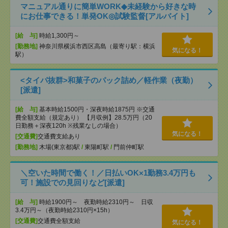
マニュアル通りに簡単WORK◆未経験から好きな時
にお仕事できる！単発OK◎試験監督[アルバイト]
[給 与]
時給1,300円～
[勤務地]
神奈川県横浜市西区高島（最寄り駅：横浜
気になる！
駅）
<タイパ抜群>和菓子のパック詰め／軽作業（夜勤）
[派遣]
[給 与]
基本時給1500円・深夜時給1875円 ※交通
費全額支給（規定あり） 【月収例】28.5万円（20
日勤務＋深夜120h ※残業なしの場合）
気になる！
[交通費]
交通費支給あり
[勤務地]
木場(東京都)駅
/
東陽町駅
/
門前仲町駅
＼空いた時間で働く！／日払いOK×1勤務3.4万円も
可！施設での見回りなど[派遣]
[給 与]
時給1900円～ 夜勤時給2310円～ 日収
3.4万円～（夜勤時給2310円×15h）
[交通費]
交通費全額支給
気になる！