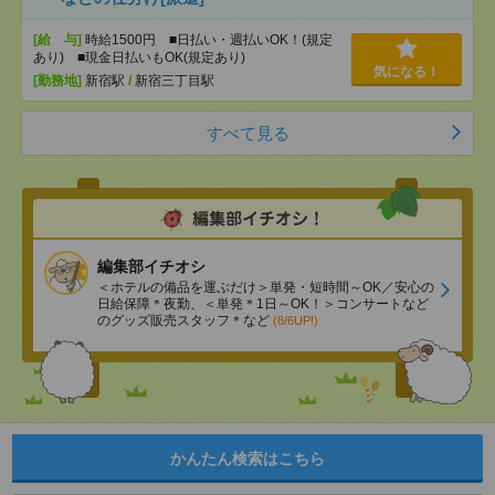
[給 与]
時給1500円 ■日払い・週払いOK！(規定
あり) ■現金日払いもOK(規定あり)
気になる！
[勤務地]
新宿駅
/
新宿三丁目駅
すべて見る
編集部イチオシ
＜ホテルの備品を運ぶだけ＞単発・短時間～OK／安心の
日給保障＊夜勤、＜単発＊1日～OK！＞コンサートなど
のグッズ販売スタッフ＊など
(8/6UP!)
かんたん検索はこちら