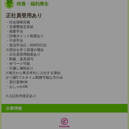
待遇・福利厚生
正社員登用あり
・社会保険完備
・交通費規定支給
・残業手当
・評価ポイント制度あり
・子供手当
・宿泊手当(2，000円/1日)
※宿泊を伴う現場の場合
・正社員登用制度あり
・制服、道具貸与
・Ｗワーク可能
・引越し補助あり
※地方から東京本社に入社する場合、
かつ週5フルタイム勤務可能な方のみ
・直行直帰OK
・おしゃれOK
※上記社内規定あり
企業情報