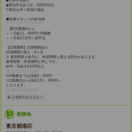
◆子供手当あり
◆宿泊手当あり(2，000円/1日)
※宿泊を伴う現場の場合
◆先輩スタッフの給与例
﹋﹋﹋﹋﹋﹋﹋﹋﹋﹋﹋
・週5日勤務Aさん
＞＞日給11，000円×20勤務
＞＞月収22万円＋諸手当
【試用期間】試用期間あり
試用期間の長さ：6ヶ月
※ 雇用形態と給与に、本採用時と異なる部分があります。
雇用形態：本採用時と同じです。
給与：日給 9,810円以上
::::: ::::: ::::: ::::: ::::: ::::::
120勤務までは日給9，810円
121勤務目から日給1万1，000円～
となります。
::::: ::::: ::::: ::::: ::::: ::::::
交通費別途支給あり
勤務地
東京都港区