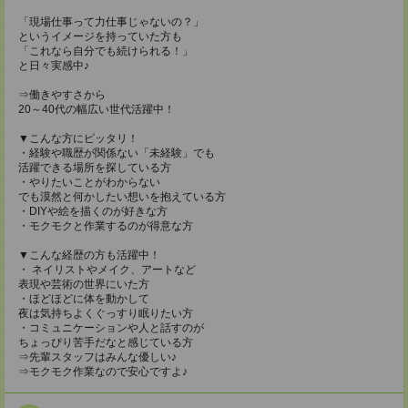
「現場仕事って力仕事じゃないの？」
というイメージを持っていた方も
「これなら自分でも続けられる！」
と日々実感中♪
⇒働きやすさから
20～40代の幅広い世代活躍中！
▼こんな方にピッタリ！
・経験や職歴が関係ない「未経験」でも
活躍できる場所を探している方
・やりたいことがわからない
でも漠然と何かしたい想いを抱えている方
・DIYや絵を描くのが好きな方
・モクモクと作業するのが得意な方
▼こんな経歴の方も活躍中！
・ ネイリストやメイク、アートなど
表現や芸術の世界にいた方
・ほどほどに体を動かして
夜は気持ちよくぐっすり眠りたい方
・コミュニケーションや人と話すのが
ちょっぴり苦手だなと感じている方
⇒先輩スタッフはみんな優しい♪
⇒モクモク作業なので安心ですよ♪