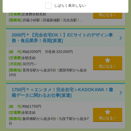
[給 与]
無資格未経験：時給1500円～ ■週払い
しばらく表示しない
OK ■扶養内OK ■日収1万2000円以上
[交通費]
交通費全額支給
気になる！
[勤務地]
武蔵小杉駅
/
武蔵新城駅
/
元住吉駅
/
…
2000円＊【完全在宅OK！】ECサイトのデザイン事
務・食品業界！長期[派遣]
[給 与]
時給2000円 月収例 320,000円
[交通費]
全額支給
[月収例]
30万円～
気になる！
[勤務地]
茗荷谷駅から徒歩5分
/
護国寺駅から徒歩
10分
1750円＊＜エンタメ！完全在宅＞KADOKAWA！書
籍データに関わるお仕事[派遣]
[給 与]
時給1750円
[交通費]
全額支給
気になる！
[勤務地]
飯田橋駅から徒歩3分
/
九段下駅から徒歩7
分