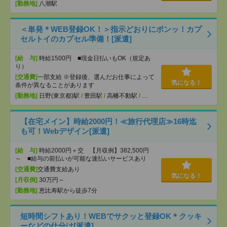
[勤務地]
八潮駅
＜単発＊WEB登録OK！＞指示どおりにポンッ！カプ
セルトイのカプセル準備！[派遣]
[給 与]
時給1500円 ■現金日払いもOK（規定あ
り）
[交通費]
一部支給 ※登録後、選んだお仕事によって
気になる！
条件が異なることがあります
[勤務地]
日野(東京都)駅
/
豊田駅
/
高幡不動駅
/
…
【在宅メイン】時給2000円！≪旅行代理店≫16時迄
も可！Webデザイン[派遣]
[給 与]
時給2000円＋交 【月収例】382,500円
～ ■給与の前払いが可能な速払いサービスあり
[交通費]
交通費支給あり
気になる！
[月収例]
30万円～
[勤務地]
恵比寿駅から徒歩7分
短時間シフトあり！WEBでサクッと登録OK＊クッキ
ーなどの仕分け[派遣]