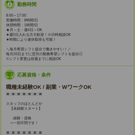
勤務時間
8:00～17:00
実働時間：8時間/日
休憩時間：1時間/日
★月～土・週4日～OK
★週5日入れる方大歓迎！※日時相談OK
★時期により連休取得も可能！
＼毎月希望シフト提出で働きやすい！／
毎月20日までに翌月の勤務希望シフトを提出◎
※シフト変更は前週までに相談OK
応募資格・条件
職種未経験OK / 副業・WワークOK
〓::〓::〓::〓::〓::〓::〓
スタッフのほとんどが
【未経験スタート】
経験・資格
⇒一切不問です！
〓::〓::〓::〓::〓::〓::〓