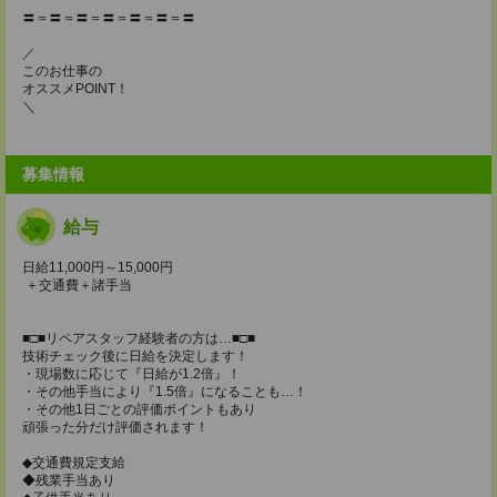
〓＝〓＝〓＝〓＝〓＝〓＝〓
／
このお仕事の
オススメPOINT！
＼
募集情報
給与
日給11,000円～15,000円
＋交通費＋諸手当
■□■リペアスタッフ経験者の方は…■□■
技術チェック後に日給を決定します！
・現場数に応じて『日給が1.2倍』！
・その他手当により『1.5倍』になることも…！
・その他1日ごとの評価ポイントもあり
頑張った分だけ評価されます！
◆交通費規定支給
◆残業手当あり