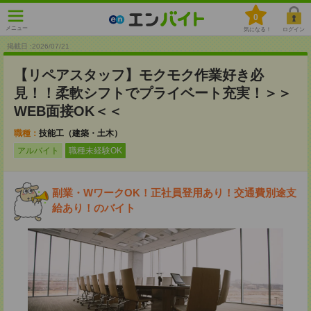
0
メニュー
気になる！
ログイン
掲載日 :2026
/
07
/
21
【リペアスタッフ】モクモク作業好き必
見！！柔軟シフトでプライベート充実！＞＞
WEB面接OK＜＜
職種：
技能工（建築・土木）
アルバイト
職種未経験OK
副業・WワークOK！正社員登用あり！交通費別途支
給あり！のバイト