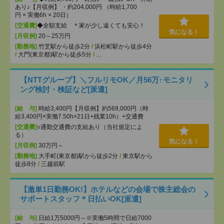
あり♪【月収例】 ・約204,000円 （時給1,700
円 × 実働6h × 20日）
[交通費]
◆全額支給 ＊家が少し遠くても安心！
気になる！
[月収例]
20～25万円
[勤務地]
竹芝駅から徒歩2分
/
浜松町駅から徒歩4分
/
大門(東京都)駅から徒歩5分
/
…
【NTTグループ】＼フルリモOK／月56万↑モニタリ
ング検討・検証など[派遣]
[給 与]
時給3,400円【月収例】約569,000円（時
給3,400円×実働7.50h×21日+残業10h）+交通費
[交通費]
○通勤交通費の支給あり（当社規定によ
る）
気になる！
[月収例]
30万円～
[勤務地]
大手町(東京都)駅から徒歩2分
/
東京駅から
徒歩8分
/
三越前駅
【激単1日勤務OK!】ホテルなどの会場で株主総会の
サポートスタッフ＊日払いOK[派遣]
[給 与]
日給1万5000円～※実働5時間で日給7000