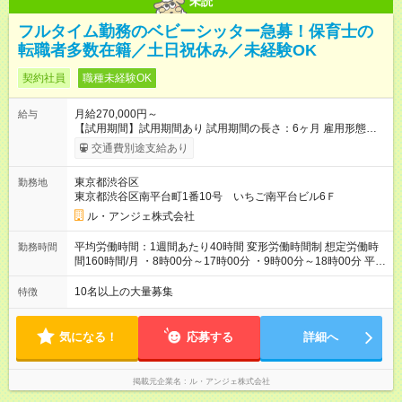
未読
フルタイム勤務のベビーシッター急募！保育士の
転職者多数在籍／土日祝休み／未経験OK
契約社員
職種未経験OK
月給270,000円～
給与
【試用期間】試用期間あり 試用期間の長さ：6ヶ月 雇用形態、
給与は本採用時と同じです。 【雇用形態について】 まずは半年
交通費別途支給あり
間、契約社員としてスタートし、 お仕事や環境に少しずつ慣れ
ていただきます。 ※生活との両立で、働き方を制限したい場合
東京都渋谷区
勤務地
は、 契約社員としての継続も可能です（更新上限なし）
東京都渋谷区南平台町1番10号 いちご南平台ビル6Ｆ
ル・アンジェ株式会社
平均労働時間：1週間あたり40時間 変形労働時間制 想定労働時
勤務時間
間160時間/月 ・8時00分～17時00分 ・9時00分～18時00分 平均
労働時間：1週間あたり40時間 変形労働時間制 想定労働時間
160時間/月 ・8時00分～17時00分 ・9時00分～18時00分
10名以上の大量募集
特徴
気になる！
応募する
詳細へ
掲載元企業名
ル・アンジェ株式会社