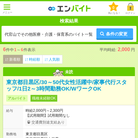
0
メニュー
気になる！
ログイン
検索結果
条件の変更
代官山でその他医療・介護・保育系のバイト一覧
6
2,000
件中
1
～
6
件表示
平均時給:
円
新着順
時給順
人気順
未読
東京都目黒区/30～50代女性活躍中/家事代行スタ
ッフ/1日2～3時間勤務OK/WワークOK
アルバイト
職種未経験OK
時給2,000円～2,300円
給与
【試用期間】試用期間なし
交通費別途支給あり
東京都目黒区
勤務地