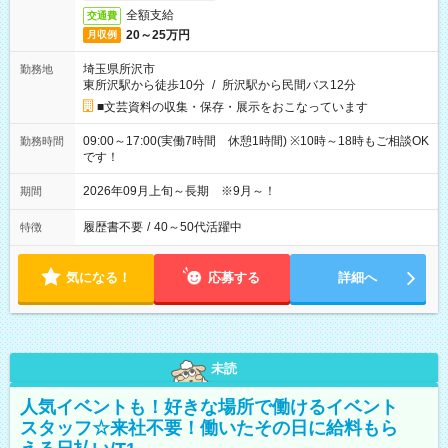
全額支給
交通費
20～25万円
月収例
埼玉県所沢市
勤務地
東所沢駅から徒歩10分
/
所沢駅から民間バス12分
■文芸資料の収集・保存・展示をおこなっています
09:00～17:00(実働7時間 休憩1時間) ※10時～18時もご相談OK
勤務時間
です！
2026年09月上旬～長期 ※9月～！
期間
履歴書不要
/
40～50代活躍中
特徴
気になる！
応募する
詳細へ
未読
人気イベントも！好きな場所で働けるイベント
スタッフ☆来社不要！働いたその日に給料もら