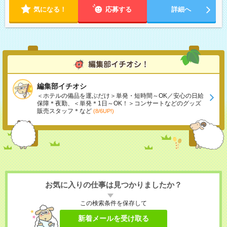
気になる！
応募する
詳細へ
編集部イチオシ
＜ホテルの備品を運ぶだけ＞単発・短時間～OK／安心の日給
保障＊夜勤、＜単発＊1日～OK！＞コンサートなどのグッズ
販売スタッフ＊など
(8/6UP!)
お気に入りの仕事は見つかりましたか？
この検索条件を保存して
新着メールを受け取る