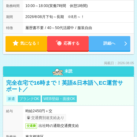
10:00～18:00(実働7時間 休憩1時間)
勤務時間
2026年08月下旬～長期 ※8月～！
期間
履歴書不要
/
40～50代活躍中
/
服装自由
特徴
気になる！
応募する
詳細へ
掲載日：2026.08.05
未読
完全在宅で16時まで！英語&日本語＼EC運営サ
ポート／
派遣
ブランクOK
WEB登録・面接OK
時給2450円＋交
給与
交通費別途支給あり
出社時の通勤交通費支給
交通費
東京都港区
勤務地