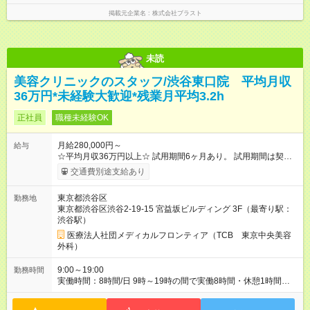
分があります。 雇用形態：本採用時と同じです。 給与：月
掲載元企業名
株式会社ブラスト
給 200,000円 ～ 260,000円 上記額にはみなし残業代を含みま
す。※超過分は全額支給いたします。 みなし残業代 38,575円／
月 みなし残業時間 23時間／月 試用期間以降は基本給＋インセン
ティブ 試用期間中も社会保険等の待遇に変更ありません。
未読
美容クリニックのスタッフ/渋谷東口院 平均月収
36万円*未経験大歓迎*残業月平均3.2h
正社員
職種未経験OK
月給280,000円～
給与
☆平均月収36万円以上☆ 試用期間6ヶ月あり。 試用期間は契約
社員として、月給26万円となります。 ＜試用期間終了後＞ 月給
交通費別途支給あり
28万円+インセンティブ（平均8万円）+残業代等 ＝平均月収36
万円以上 ※残業手当は月給に対し1分単位で全額支給 【レアな年
東京都渋谷区
勤務地
次昇給制度アリ】 年次昇給制度で毎年月給が上がっていくので
東京都渋谷区渋谷2-19-15 宮益坂ビルディング 3F（最寄り駅：
役職につかない場合でもしっかり昇給♪ 【大手ならではの豊富な
渋谷駅）
キャリアパス】 女性管理職割合86％！ クリニック内の役職だけ
ではなく、 TCBグループとしての役職、バックオフィスへの転
医療法人社団メディカルフロンティア（TCB 東京中央美容
籍など 自ら手を挙げて挑戦することができます！ 【様々な業界
外科）
から活躍中】 平均年齢は27歳！ 美容部員やエステ、脱毛などの
近い業界から アパレル、飲食など他業界の接客業 事務、公務員
9:00～19:00
勤務時間
などの接客未経験者まで活躍中！ 未経験から憧れの美容業界へ
実働時間：8時間/日 9時～19時の間で実働8時間・休憩1時間
転職しませんか？？ 【試用期間】試用期間あり 試用期間の長
（クリニックにより9:00~18:00or10:00~19:00勤務） 【残業ほ
さ：6ヶ月 ※ 雇用形態と給与に、本採用時と異なる部分がありま
ぼ無し！】 残業月平均3.2時間のため、ほぼ毎日定時で退勤♪ デ