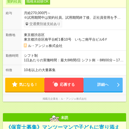
契約社員
職種未経験OK
月給270,000円～
給与
※試用期間中は契約社員。試用期間終了後、正社員登用を予定。
正社員雇用後は、賞与年2回 【試用期間】試用期間あり 試用期
交通費別途支給あり
間の長さ：6ヶ月 雇用形態、給与は本採用時と同じです。
東京都渋谷区
勤務地
東京都渋谷区南平台町1番10号 いちご南平台ビル6Ｆ
ル・アンジェ株式会社
シフト制
勤務時間
1日あたりの実働時間：最大8時間/日 シフト例 ・8時00分～17時
00分 ・9時00分～18時00分 想定労働時間160時間/月
10名以上の大量募集
特徴
気になる！
応募する
詳細へ
掲載元企業名
ル・アンジェ株式会社
未読
《保育士募集》マンツーマンで子どもに寄り添え