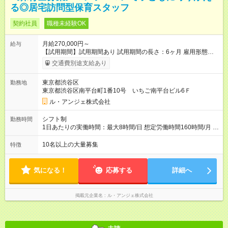
る◎居宅訪問型保育スタッフ
契約社員
職種未経験OK
月給270,000円～
給与
【試用期間】試用期間あり 試用期間の長さ：6ヶ月 雇用形態、
給与は本採用時と同じです。 【雇用形態について】 まずは半年
交通費別途支給あり
間、契約社員としてスタートし、 お仕事や環境に少しずつ慣れ
ていただきます。 ※生活との両立で、働き方を制限したい場合
東京都渋谷区
勤務地
は、 契約社員としての継続も可能です（更新上限なし）
東京都渋谷区南平台町1番10号 いちご南平台ビル6Ｆ
ル・アンジェ株式会社
シフト制
勤務時間
1日あたりの実働時間：最大8時間/日 想定労働時間160時間/月 シ
フト例 ・8時00分～17時00分 ・9時00分～18時00分
10名以上の大量募集
特徴
気になる！
応募する
詳細へ
掲載元企業名
ル・アンジェ株式会社