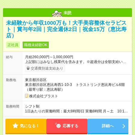
未読
未経験から年収1000万も！大手美容整体セラピス
ト｜賞与年2回｜完全週休2日｜祝金15万（恵比寿
店）
正社員
職種未経験OK
月給260,000円～1,000,000円
給与
上記額にはみなし残業代を含みます。※超過分は全額支給いたし
ます。 みなし残業代 38,575円／月 みなし残業時間 23時間／月
交通費別途支給あり
月給:26万円～100万円以上＋賞与（年2回） （基本給26万円＋
インセンティブ） 【給料実績例/正社員】 ◇入社半年～・未経験
東京都渋谷区
勤務地
月収35万円（基本給26万円+インセンティブ9万円） + 賞与7月
東京都渋谷区恵比寿西1-10-3 トラストリンク恵比寿ビル6階
+12月 月収50万円（基本給26万円+インセンティブ24万円）
（最寄り駅：恵比寿駅）
+ 賞与7月+12月 ◇入社1年～・未経験 月収75万円（基本給26万
円+インセンティブ49万円） + 賞与7月+12月 ◇その他 月収100
株式会社ブラスト
万円 以上も増えてます！！！ 【実績／未経験】 ☆年収1000
万円以上（達成者は年々増加中） ☆月収100万円以上（達成者は
シフト制
勤務時間
年々増加中） ◆交通費全額支給 ◆賞与年2回(7月・12月)別途支
1日あたりの実働時間：最大8時間/日 実働8時間 月～土 10:15
給 ◆研修終了後に【合格祝い金15万円】支給 （研修費全額無
～22:00 日／祝 10:15～20:00 ※担当するお客様の予約状況
料） ★業界No.1クラスの高待遇 安定した基本給に加え、成果に
に応じて多少異なります。 ※休憩中は自由にリラックスして過
応じたインセンティブで収入にしっかり反映！ 頑張り、努力次
気になる！
ごして いただけます！ 充実のスタッフルームや空いている個室
応募する
詳細へ
第で大きな収入UPを実現できます 【試用期間】試用期間あり 試
も 自由に利用OK。
用期間の長さ：3ヶ月 ※ 雇用形態と給与に、本採用時と異なる部