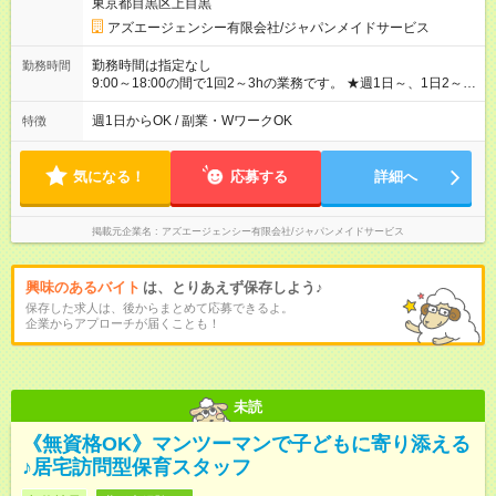
東京都目黒区上目黒
アズエージェンシー有限会社/ジャパンメイドサービス
勤務時間は指定なし
勤務時間
9:00～18:00の間で1回2～3hの業務です。 ★週1日～、1日2～
5h相談ＯＫ。平日だけ、 土日だけなど空いた時間に働けるのが
魅力です！
週1日からOK / 副業・WワークOK
特徴
気になる！
応募する
詳細へ
掲載元企業名
アズエージェンシー有限会社/ジャパンメイドサービス
興味のあるバイト
は、とりあえず保存しよう♪
保存した求人は、後からまとめて応募できるよ。
企業からアプローチが届くことも！
未読
《無資格OK》マンツーマンで子どもに寄り添える
♪居宅訪問型保育スタッフ