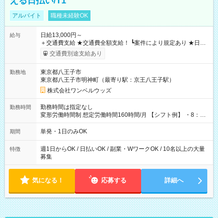
える日払い/T1
アルバイト
職種未経験OK
日給13,000円～
給与
＋交通費支給 ★交通費全額支給！ ┗案件により規定あり ★日払
いOK！（規定あり） ┗働いたその日に現金GET♪ お仕事後はコ
交通費別途支給あり
ンビニATMから 日払い分を引き落とせます！ 【試用期間】試
用期間なし
東京都八王子市
勤務地
東京都八王子市明神町（最寄り駅：京王八王子駅）
株式会社ワンベルウッズ
勤務時間は指定なし
勤務時間
変形労働時間制 想定労働時間160時間/月 【シフト例】 ・8：00
～21：00
単発・1日のみOK
期間
週1日からOK / 日払いOK / 副業・WワークOK / 10名以上の大量
特徴
募集
気になる！
応募する
詳細へ