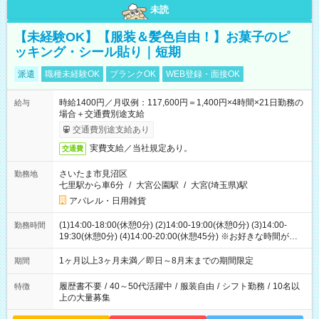
未読
【未経験OK】【服装＆髪色自由！】お菓子のピ
ッキング・シール貼り｜短期
派遣
職種未経験OK
ブランクOK
WEB登録・面接OK
時給1400円／月収例：117,600円＝1,400円×4時間×21日勤務の
給与
場合＋交通費別途支給
交通費別途支給あり
実費支給／当社規定あり。
交通費
さいたま市見沼区
勤務地
七里駅から車6分
/
大宮公園駅
/
大宮(埼玉県)駅
アパレル・日用雑貨
(1)14:00-18:00(休憩0分) (2)14:00-19:00(休憩0分) (3)14:00-
勤務時間
19:30(休憩0分) (4)14:00-20:00(休憩45分) ※お好きな時間が選べ
ます
1ヶ月以上3ヶ月未満／即日～8月末までの期間限定
期間
履歴書不要
/
40～50代活躍中
/
服装自由
/
シフト勤務
/
10名以
特徴
上の大量募集