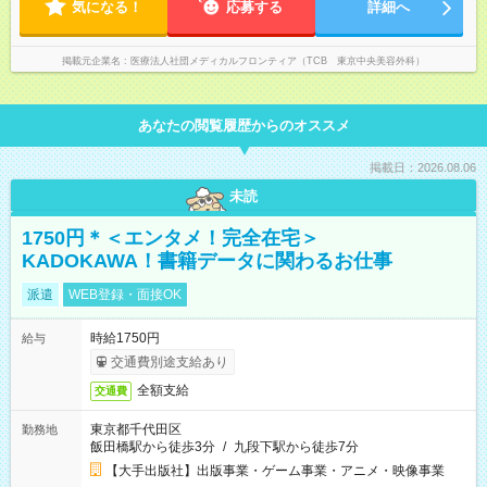
す。 雇用形態：中途採用（契約社員） 給与：月給 260,000円以
気になる！
ィナーの予定を入れたり、お買い物、ピラティスのレッスンな
応募する
詳細へ
上
ども◎ ご自身のプライベートの時間も大切にしていただける環
境です。
掲載元企業名
医療法人社団メディカルフロンティア（TCB 東京中央美容外科）
あなたの閲覧履歴からのオススメ
掲載日：2026.08.06
未読
1750円＊＜エンタメ！完全在宅＞
KADOKAWA！書籍データに関わるお仕事
派遣
WEB登録・面接OK
時給1750円
給与
交通費別途支給あり
全額支給
交通費
東京都千代田区
勤務地
飯田橋駅から徒歩3分
/
九段下駅から徒歩7分
【大手出版社】出版事業・ゲーム事業・アニメ・映像事業