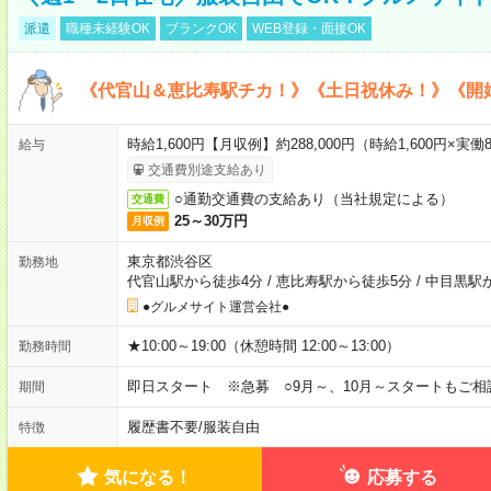
派遣
職種未経験OK
ブランクOK
WEB登録・面接OK
《代官山＆恵比寿駅チカ！》《土日祝休み！》《開
時給1,600円【月収例】約288,000円（時給1,600円×実働8
給与
交通費別途支給あり
○通勤交通費の支給あり（当社規定による）
交通費
25～30万円
月収例
東京都渋谷区
勤務地
代官山駅から徒歩4分
/
恵比寿駅から徒歩5分
/
中目黒駅
●グルメサイト運営会社●
★10:00～19:00（休憩時間 12:00～13:00）
勤務時間
即日スタート ※急募 ○9月～、10月～スタートもご相
期間
履歴書不要
/
服装自由
特徴
気になる！
応募する