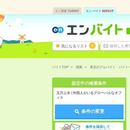
エン派遣
71454
件
エン バイト
82531
件
0
気になるリスト
保存した希
バイトTOP
関東
東京のアルバイト・バイト
設定中の検索条件
玉川上水 / 外国人がいるグローバルなオフ
ィス
条件の変更
条件を保存して