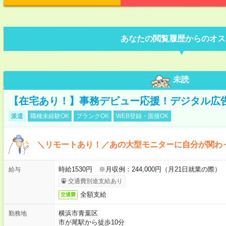
あなたの閲覧履歴からのオス
未読
【在宅あり！】事務デビュー応援！デジタル広
派遣
職種未経験OK
ブランクOK
WEB登録・面接OK
＼リモートあり！／あの大型モニターに自分が関わ
時給1530円 ※月収例：244,000円（月21日就業の際）
給与
交通費別途支給あり
全額支給
交通費
横浜市青葉区
勤務地
市が尾駅から徒歩10分