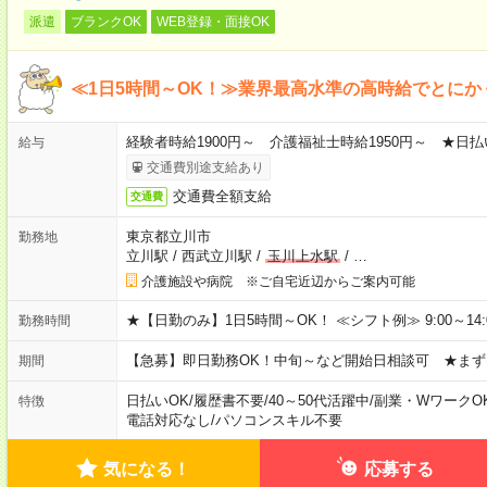
派遣
ブランクOK
WEB登録・面接OK
≪1日5時間～OK！≫業界最高水準の高時給でとにか
経験者時給1900円～ 介護福祉士時給1950円～ ★日払
給与
交通費別途支給あり
交通費全額支給
交通費
東京都立川市
勤務地
立川駅
/
西武立川駅
/
玉川上水駅
/
…
介護施設や病院 ※ご自宅近辺からご案内可能
★【日勤のみ】1日5時間～OK！ ≪シフト例≫ 9:00～14:00 10
勤務時間
【急募】即日勤務OK！中旬～など開始日相談可 ★まず
期間
日払いOK
/
履歴書不要
/
40～50代活躍中
/
副業・WワークO
特徴
電話対応なし
/
パソコンスキル不要
気になる！
応募する