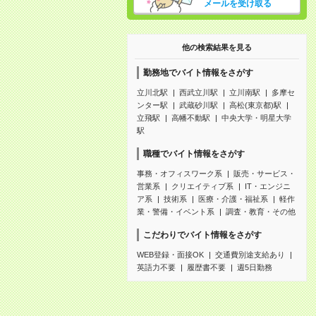
メールを受け取る
他の検索結果を見る
勤務地でバイト情報をさがす
立川北駅
西武立川駅
立川南駅
多摩セ
ンター駅
武蔵砂川駅
高松(東京都)駅
立飛駅
高幡不動駅
中央大学・明星大学
駅
職種でバイト情報をさがす
事務・オフィスワーク系
販売・サービス・
営業系
クリエイティブ系
IT・エンジニ
ア系
技術系
医療・介護・福祉系
軽作
業・警備・イベント系
調査・教育・その他
こだわりでバイト情報をさがす
WEB登録・面接OK
交通費別途支給あり
英語力不要
履歴書不要
週5日勤務