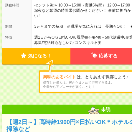
≪シフト例≫ 10:00～15:00（実働5時間） 12:00～1
勤務時間
深夜など希望の時間帯お聞かせください！ 事前に担当
い！
3ヵ月までの短期 ※職場が気に入れば、長期もOK！ 
期間
週1日からOK
/
日払いOK
/
履歴書不要
/
40～50代活躍中
/
副
特徴
募集
/
電話対応なし
/
パソコンスキル不要
気になる！
応募する
興味のあるバイト
は、とりあえず保存しよう♪
保存した求人は、後からまとめて応募できるよ。
企業からアプローチが届くことも！
未読
【週2日～】高時給1900円×日払いOK＊ホテ
掃除など