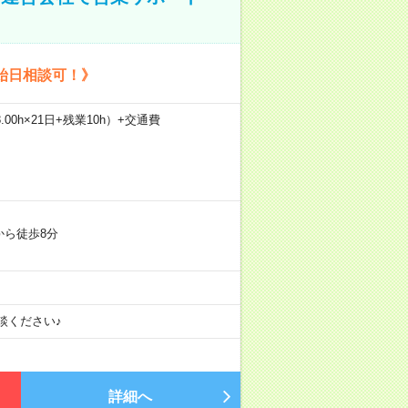
始日相談可！》
.00h×21日+残業10h）+交通費
から徒歩8分
談ください♪
詳細へ