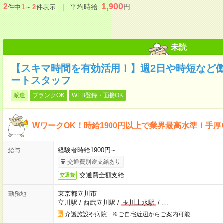
1,900
2
平均時給:
円
件中
1
～
2
件表示
未読
【スキマ時間を有効活用！】週2日や時短など
ートスタッフ
派遣
ブランクOK
WEB登録・面接OK
WワークOK！時給1900円以上で業界最高水準！手
経験者時給1900円～
給与
交通費別途支給あり
交通費全額支給
交通費
東京都立川市
勤務地
立川駅
/
西武立川駅
/
玉川上水駅
/
…
介護施設や病院 ※ご自宅近辺からご案内可能