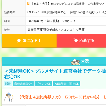
【有名・大手】有線テレビによる放送事業・広告事業など
09:15～18:00(実働7時間45分 休憩1時間) ※朝ゆっく
勤務時間
2026年09月上旬～長期 ※9月～！
期間
履歴書不要
/
服装自由
/
パソコンスキル不要
特徴
気になる！
応募する
未読
＜未経験OK＞グルメサイト運営会社でデータ
在宅OK
派遣
職種未経験OK
ブランクOK
WEB登録・面接OK
《代官山＆恵比寿駅チカ》《20代～30代が中心》