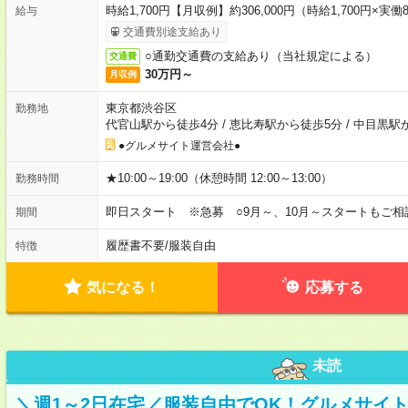
時給1,700円【月収例】約306,000円（時給1,700円×実働8
給与
交通費別途支給あり
○通勤交通費の支給あり（当社規定による）
交通費
30万円～
月収例
東京都渋谷区
勤務地
代官山駅から徒歩4分
/
恵比寿駅から徒歩5分
/
中目黒駅
●グルメサイト運営会社●
★10:00～19:00（休憩時間 12:00～13:00）
勤務時間
即日スタート ※急募 ○9月～、10月～スタートもご相
期間
履歴書不要
/
服装自由
特徴
気になる！
応募する
未読
＼週1～2日在宅／服装自由でOK！グルメサイ