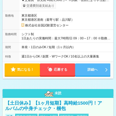
★交通費一部支給 時給1,300円～ ※試験・役割により手当あり
※勤務回数により昇給あり 【即給（前払い）オプションあ
交通費別途支給あり
り！】 希望される場合、勤務から1週間ほどで給与の一部を受け
取れます。 ※手数料418円がかかります。 【過去試験日の収入
東京都港区
勤務地
例】 ・河合塾模擬試験 8:30～17:30（休憩1時間） 時給1,300円
東京都港区港南（最寄り駅：品川駅）
×8時間＝日収10,400円＋交通費 ※当日の役割により時給＋100
円の場合あり ・国家試験 7:00～13:30（休憩なし） 時給1,300
株式会社全国試験運営センター
円（役割手当＋100円）×6時間＝日収8,400円＋交通費 【試用期
間】試用期間なし
シフト制
勤務時間
1日あたりの実働時間：最大7時間/日 09：00～17：00 ※勤務時
間は 試験により異なります。
単発・1日のみOK / 短期（1ヶ月以内）
期間
週1日からOK / 副業・WワークOK / 10名以上の大量募集
特徴
気になる！
応募する
詳細へ
未読
【土日休み】【1ヶ月短期】高時給1500円！ア
ルバムの中身チェック・梱包