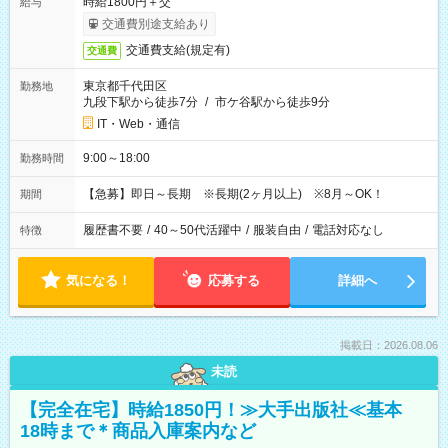
時給1800円＋交
給与
交通費別途支給あり
交通費支給(規定有)
交通費
東京都千代田区
勤務地
九段下駅から徒歩7分
/
市ケ谷駅から徒歩9分
IT・Web・通信
9:00～18:00
勤務時間
【急募】即日～長期 ※長期(2ヶ月以上) ※8月～OK！
期間
履歴書不要
/
40～50代活躍中
/
服装自由
/
電話対応なし
特徴
気になる！
応募する
詳細へ
掲載日：2026.08.06
未読
【完全在宅】時給1850円！≫大手出版社≪基本
18時まで＊商品入庫案内など