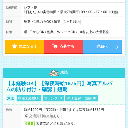
円（役割手当＋100円）×6時間＝日収8,400円＋交通費 【試用期
間】試用期間なし
シフト制
勤務時間
1日あたりの実働時間：最大7時間/日 09：00～17：00 ※勤務時
間は 試験により異なります。
単発・1日のみOK / 短期（1ヶ月以内）
期間
週1日からOK / 副業・WワークOK / 10名以上の大量募集
特徴
気になる！
応募する
詳細へ
未読
【未経験OK】【深夜時給1875円】写真アルバ
ムの貼り付け・確認｜短期
派遣
職種未経験OK
ブランクOK
WEB登録・面接OK
時給1500円／夜22時～翌5時までは深夜時給1875円
給与
交通費別途支給あり
実費支給／当社規定あり。
交通費