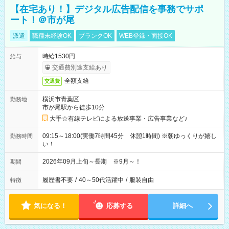
【在宅あり！】デジタル広告配信を事務でサポ
ート！＠市が尾
派遣
職種未経験OK
ブランクOK
WEB登録・面接OK
時給1530円
給与
交通費別途支給あり
全額支給
交通費
横浜市青葉区
勤務地
市が尾駅から徒歩10分
大手☆有線テレビによる放送事業・広告事業など♪
09:15～18:00(実働7時間45分 休憩1時間) ※朝ゆっくりが嬉し
勤務時間
い！
2026年09月上旬～長期 ※9月～！
期間
履歴書不要
/
40～50代活躍中
/
服装自由
特徴
気になる！
応募する
詳細へ