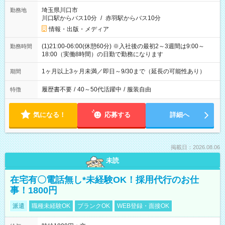
埼玉県川口市
勤務地
川口駅からバス10分
/
赤羽駅からバス10分
情報・出版・メディア
(1)21:00-06:00(休憩60分) ※入社後の最初2～3週間は9:00～
勤務時間
18:00（実働8時間）の日勤で勤務になります
1ヶ月以上3ヶ月未満／即日～9/30まで（延長の可能性あり）
期間
履歴書不要
/
40～50代活躍中
/
服装自由
特徴
気になる！
応募する
詳細へ
掲載日：2026.08.06
未読
在宅有〇電話無し*未経験OK！採用代行のお仕
事！1800円
派遣
職種未経験OK
ブランクOK
WEB登録・面接OK