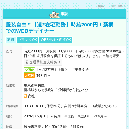
掲載日：2026.08.06
未読
服装自由＊【週2在宅勤務】時給2000円！新橋
でのWEBデザイナー
派遣
ブランクOK
WEB登録・面接OK
時給2000円 月収例 30万0000円 時給2000円×実働7h30m×週5
給与
日×4週 ※月収例を保証するものではありません。※給与即受取
りサービス利用可（利用条件有）
交通費別途支給あり
1ヶ月3万円を上限として実費支給
交通費
30万円～
月収例
東京都中央区
勤務地
新橋駅から徒歩8分
/
汐留駅から徒歩4分
商社
09:30-18:00（休憩60分）実働7時間30分 （残業少なめ！）
勤務時間
2026年09月01日～長期 ※開始日相談OK ※09月～
期間
履歴書不要
/
40～50代活躍中
/
服装自由
特徴