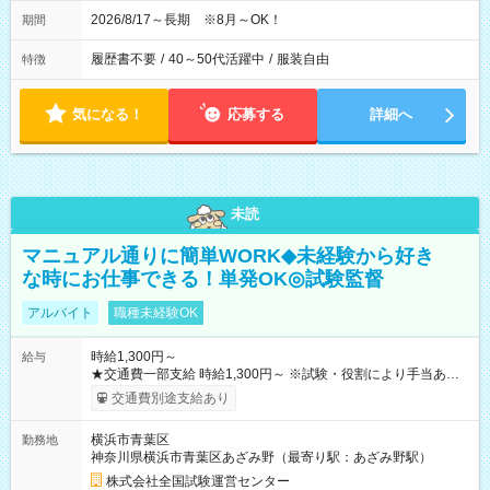
2026/8/17～長期 ※8月～OK！
期間
履歴書不要
/
40～50代活躍中
/
服装自由
特徴
気になる！
応募する
詳細へ
未読
マニュアル通りに簡単WORK◆未経験から好き
な時にお仕事できる！単発OK◎試験監督
アルバイト
職種未経験OK
時給1,300円～
給与
★交通費一部支給 時給1,300円～ ※試験・役割により手当あり
※勤務回数により昇給あり 【即給（前払い）オプションあ
交通費別途支給あり
り！】 希望される場合、勤務から1週間ほどで給与の一部を受け
取れます。 ※手数料418円がかかります。 【過去試験日の収入
横浜市青葉区
勤務地
例】 ・河合塾模擬試験 8:30～17:30（休憩1時間） 時給1,300円
神奈川県横浜市青葉区あざみ野（最寄り駅：あざみ野駅）
×8時間＝日収10,400円＋交通費 ※当日の役割により時給＋100
円の場合あり ・国家試験 7:00～13:30（休憩なし） 時給1,300
株式会社全国試験運営センター