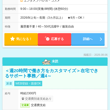
エンタメ;アパレル・コスメ
9:00～18:00(実働:8時間) (休憩60分)
勤務時間
2026/9/上旬～長期（3カ月以上） ★9月～OK！
期間
履歴書不要
/
40～50代活躍中
/
服装自由
特徴
気になる！
応募する
詳細へ
掲載日：2026.08.06
未読
＜週20時間で働き方をカスタマイズ＞在宅でき
るサポート事務／週4～
派遣
WEB登録・面接OK
時給2300円
給与
交通費別途支給あり
交通費支給
交通費