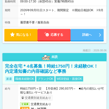
09:00-17:30（休憩45分）実働7時間45分
勤務時間
2026年09月01日スタート、期間限定 ※開始日相談OK ※9月
期間
～！
履歴書不要
/
服装自由
特徴
気になる！
応募する
詳細へ
掲載日：2026.08.06
未読
完全在宅＊4名募集！時給1750円！未経験OK！
内定通知書の内容確認など事務
派遣
職種未経験OK
ブランクOK
WEB登録・面接OK
時給1750円＋交 【月収例】290,937円～ ■給与の前払いが可
給与
能な速払いサービスあり
交通費別途支給あり
交通費支給あり
交通費
月収例