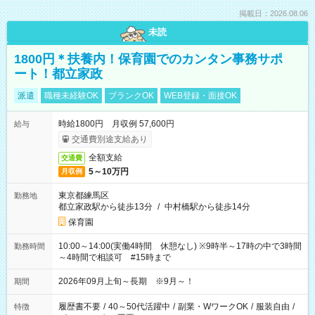
掲載日：2026.08.06
未読
1800円＊扶養内！保育園でのカンタン事務サポ
ート！都立家政
派遣
職種未経験OK
ブランクOK
WEB登録・面接OK
時給1800円 月収例 57,600円
給与
交通費別途支給あり
全額支給
交通費
5～10万円
月収例
東京都練馬区
勤務地
都立家政駅から徒歩13分
/
中村橋駅から徒歩14分
保育園
10:00～14:00(実働4時間 休憩なし) ※9時半～17時の中で3時間
勤務時間
～4時間で相談可 #15時まで
2026年09月上旬～長期 ※9月～！
期間
履歴書不要
/
40～50代活躍中
/
副業・WワークOK
/
服装自由
/
特徴