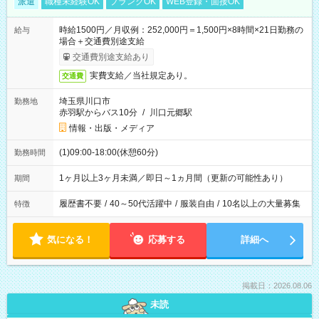
派遣
職種未経験OK
ブランクOK
WEB登録・面接OK
時給1500円／月収例：252,000円＝1,500円×8時間×21日勤務の
給与
場合＋交通費別途支給
交通費別途支給あり
実費支給／当社規定あり。
交通費
埼玉県川口市
勤務地
赤羽駅からバス10分
/
川口元郷駅
情報・出版・メディア
(1)09:00-18:00(休憩60分)
勤務時間
1ヶ月以上3ヶ月未満／即日～1ヵ月間（更新の可能性あり）
期間
履歴書不要
/
40～50代活躍中
/
服装自由
/
10名以上の大量募集
特徴
気になる！
応募する
詳細へ
掲載日：2026.08.06
未読