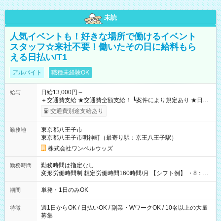
未読
人気イベントも！好きな場所で働けるイベント
スタッフ☆来社不要！働いたその日に給料もら
える日払い/T1
アルバイト
職種未経験OK
日給13,000円～
給与
＋交通費支給 ★交通費全額支給！ ┗案件により規定あり ★日払
いOK！（規定あり） ┗働いたその日に現金GET♪ お仕事後はコ
交通費別途支給あり
ンビニATMから 日払い分を引き落とせます！ 【試用期間】試
用期間なし
東京都八王子市
勤務地
東京都八王子市明神町（最寄り駅：京王八王子駅）
株式会社ワンベルウッズ
勤務時間は指定なし
勤務時間
変形労働時間制 想定労働時間160時間/月 【シフト例】 ・8：00
～21：00
単発・1日のみOK
期間
週1日からOK / 日払いOK / 副業・WワークOK / 10名以上の大量
特徴
募集