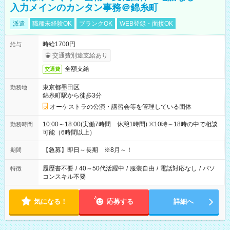
入力メインのカンタン事務＠錦糸町
派遣
職種未経験OK
ブランクOK
WEB登録・面接OK
時給1700円
給与
交通費別途支給あり
全額支給
交通費
東京都墨田区
勤務地
錦糸町駅から徒歩3分
オーケストラの公演・講習会等を管理している団体
10:00～18:00(実働7時間 休憩1時間) ※10時～18時の中で相談
勤務時間
可能（6時間以上）
【急募】即日～長期 ※8月～！
期間
履歴書不要
/
40～50代活躍中
/
服装自由
/
電話対応なし
/
パソ
特徴
コンスキル不要
気になる！
応募する
詳細へ