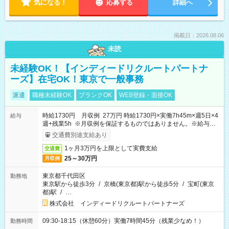
気になる！
応募する
詳細へ
掲載日：2026.08.06
未読
未経験OK！【インディードリクルートパートナ
ーズ】在宅OK！東京で一般事務
派遣
職種未経験OK
ブランクOK
WEB登録・面接OK
時給1730円 月収例 27万円 時給1730円×実働7h45m×週5日×4
給与
週+残業5h ※月収例を保証するものではありません。※給与即
受取りサービス利用可（利用条件有）
交通費別途支給あり
1ヶ月3万円を上限として実費支給
交通費
25～30万円
月収例
東京都千代田区
勤務地
東京駅から徒歩3分
/
京橋(東京都)駅から徒歩5分
/
宝町(東京
都)駅
/
…
株式会社 インディードリクルートパートナーズ
09:30-18:15（休憩60分）実働7時間45分（残業少なめ！）
勤務時間