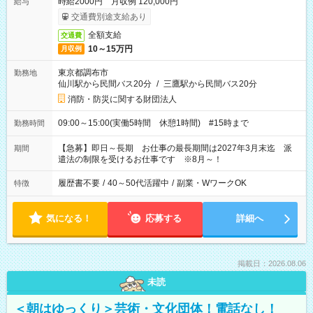
時給2000円 月収例 120,000円
給与
交通費別途支給あり
全額支給
交通費
10～15万円
月収例
東京都調布市
勤務地
仙川駅から民間バス20分
/
三鷹駅から民間バス20分
消防・防災に関する財団法人
09:00～15:00(実働5時間 休憩1時間) #15時まで
勤務時間
【急募】即日～長期 お仕事の最長期間は2027年3月末迄 派
期間
遣法の制限を受けるお仕事です ※8月～！
履歴書不要
/
40～50代活躍中
/
副業・WワークOK
特徴
気になる！
応募する
詳細へ
掲載日：2026.08.06
未読
＜朝はゆっくり＞芸術・文化団体！電話なし！