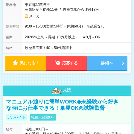
東京都武蔵野市
勤務地
三鷹駅から徒歩11分
/
吉祥寺駅から徒歩18分
メーカー
9:30～15:30(実働:5時間) (休憩60分) ※残業なし
勤務時間
2026/9/上旬～長期（3カ月以上） ★9月～OK！
期間
履歴書不要
/
40～50代活躍中
特徴
気になる！
応募する
詳細へ
未読
マニュアル通りに簡単WORK◆未経験から好き
な時にお仕事できる！単発OK◎試験監督
アルバイト
職種未経験OK
時給1,300円～
給与