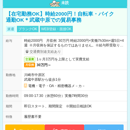
未読
【在宅勤務OK】時給2000円！自転車・バイク
通勤OK＊武蔵中原での貿易事務
派遣
ブランクOK
WEB登録・面接OK
時給2000円 月収例 30万円 時給2000円×実働7h30m×週5日×4
給与
週 ※月収例を保証するものではありません。※給与即受取りサ
ービス利用可（利用条件有）
交通費別途支給あり
1ヶ月3万円を上限として実費支給
交通費
30万円～
月収例
川崎市中原区
勤務地
武蔵中原駅から徒歩1分
電機・電子・OA・精密機器メ－カ－
09:00-17:30（休憩60分）実働7時間30分
勤務時間
即日スタート、期間限定 ※開始日相談OK
期間
履歴書不要
特徴