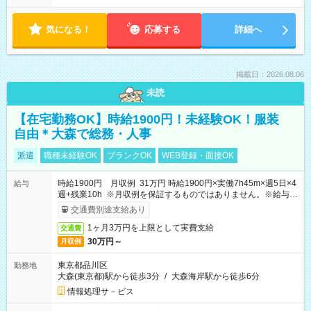
気になる！
応募する
詳細へ
掲載日：2026.08.06
未読
【在宅勤務OK】時給1900円！未経験OK！服装
自由＊大森で総務・人事
派遣
職種未経験OK
ブランクOK
WEB登録・面接OK
時給1900円 月収例 31万円 時給1900円×実働7h45m×週5日×4
給与
週+残業10h ※月収例を保証するものではありません。※給与即
受取りサービス利用可（利用条件有）
交通費別途支給あり
1ヶ月3万円を上限として実費支給
交通費
30万円～
月収例
東京都品川区
勤務地
大森(東京都)駅から徒歩3分
/
大森海岸駅から徒歩6分
情報処理サ－ビス