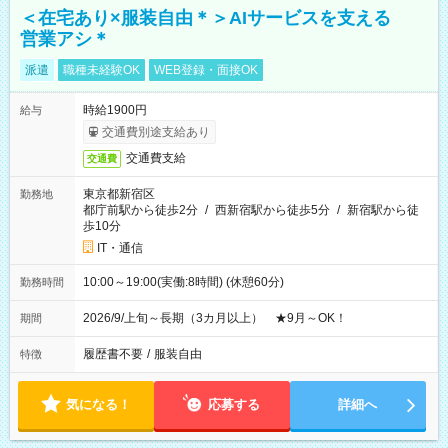
＜在宅あり×服装自由＊＞AIサービスを支える
営業アシ＊
派遣
職種未経験OK
WEB登録・面接OK
時給1900円
給与
交通費別途支給あり
交通費支給
交通費
東京都新宿区
勤務地
都庁前駅から徒歩2分
/
西新宿駅から徒歩5分
/
新宿駅から徒
歩10分
IT・通信
10:00～19:00(実働:8時間) (休憩60分)
勤務時間
2026/9/上旬～長期（3カ月以上） ★9月～OK！
期間
履歴書不要
/
服装自由
特徴
気になる！
応募する
詳細へ