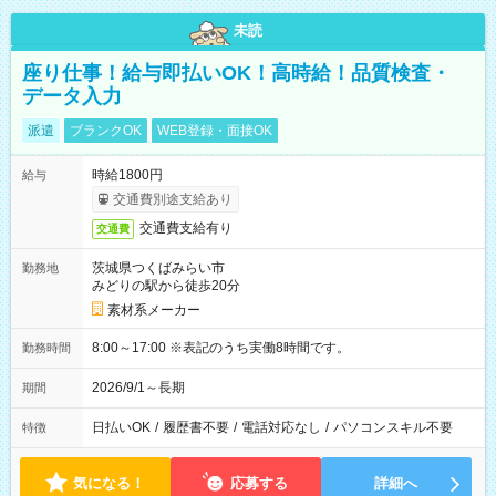
未読
座り仕事！給与即払いOK！高時給！品質検査・
データ入力
派遣
ブランクOK
WEB登録・面接OK
時給1800円
給与
交通費別途支給あり
交通費支給有り
交通費
茨城県つくばみらい市
勤務地
みどりの駅から徒歩20分
素材系メーカー
8:00～17:00 ※表記のうち実働8時間です。
勤務時間
2026/9/1～長期
期間
日払いOK
/
履歴書不要
/
電話対応なし
/
パソコンスキル不要
特徴
気になる！
応募する
詳細へ