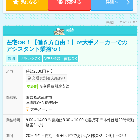
気になる！
応募する
詳細へ
掲載日：2026.08.07
未読
在宅OK！【働き方自由！】o*大手メーカーでの
アシスタント業務*o！
派遣
ブランクOK
WEB登録・面接OK
時給2100円＋交
給与
交通費別途支給あり
※交通費別途支給
交通費
東京都武蔵野市
勤務地
三鷹駅から徒歩5分
大手メーカー
9:00～14:00 ※開始は8:30～10:00で選択可 ※本件は週20時間勤
勤務時間
務案件です
2026/9/1～長期 ※★9月中であれば相談OK! ※9月～OK！
期間