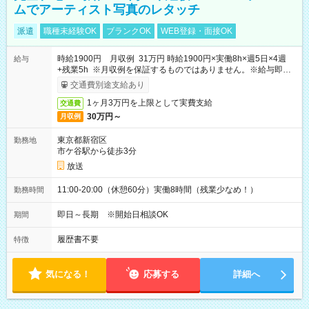
ムでアーティスト写真のレタッチ
派遣
職種未経験OK
ブランクOK
WEB登録・面接OK
時給1900円 月収例 31万円 時給1900円×実働8h×週5日×4週
給与
+残業5h ※月収例を保証するものではありません。※給与即受
取りサービス利用可（利用条件有）
交通費別途支給あり
1ヶ月3万円を上限として実費支給
交通費
30万円～
月収例
東京都新宿区
勤務地
市ケ谷駅から徒歩3分
放送
11:00-20:00（休憩60分）実働8時間（残業少なめ！）
勤務時間
即日～長期 ※開始日相談OK
期間
履歴書不要
特徴
気になる！
応募する
詳細へ