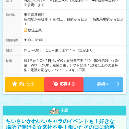
時給1414円～ ▼日払いOK（規定あり） ■初勤務手当あり
給与
※規定による
東京都新宿区
勤務地
新宿駅から徒歩
/
新宿三丁目駅から徒歩
/
高田馬場駅から徒歩
/
…
物流企業
9:00～18:00
勤務時間
即日～OK！ 1日～働けます＾＾（規定あり）
期間
週1日からOK
/
日払いOK
/
履歴書不要
/
40～50代活躍中
/
副
特徴
業・WワークOK
/
服装自由
/
シフト勤務
/
10名以上の大量募
集
/
電話対応なし
/
パソコンスキル不要
気になる！
応募する
詳細へ
未読
ちいさいかわいいキャラのイベントも！好きな
場所で働ける☆来社不要！働いたその日に給料