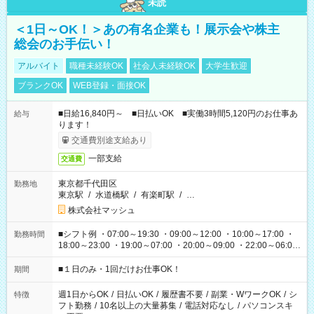
未読
＜1日～OK！＞あの有名企業も！展示会や株主
総会のお手伝い！
アルバイト
職種未経験OK
社会人未経験OK
大学生歓迎
ブランクOK
WEB登録・面接OK
■日給16,840円～ ■日払いOK ■実働3時間5,120円のお仕事あ
給与
ります！
交通費別途支給あり
一部支給
交通費
東京都千代田区
勤務地
東京駅
/
水道橋駅
/
有楽町駅
/
…
株式会社マッシュ
■シフト例 ・07:00～19:30 ・09:00～12:00 ・10:00～17:00 ・
勤務時間
18:00～23:00 ・19:00～07:00 ・20:00～09:00 ・22:00～06:00
etc ★最短で3時間で5,120円のお仕事から 15時間で2万円近く稼
げるお仕事も！ ご希望のお時間に合わせてご紹介！ ※シフトは
■１日のみ・1回だけお仕事OK！
期間
現場によって異なります。 ※勿論、休憩時間はあるのでご安心
ください！
週1日からOK
/
日払いOK
/
履歴書不要
/
副業・WワークOK
/
シ
特徴
フト勤務
/
10名以上の大量募集
/
電話対応なし
/
パソコンスキ