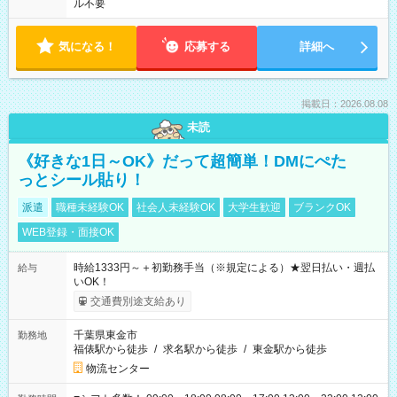
ル不要
気になる！
応募する
詳細へ
掲載日：2026.08.08
未読
《好きな1日～OK》だって超簡単！DMにぺた
っとシール貼り！
派遣
職種未経験OK
社会人未経験OK
大学生歓迎
ブランクOK
WEB登録・面接OK
時給1333円～＋初勤務手当（※規定による）★翌日払い・週払
給与
いOK！
交通費別途支給あり
千葉県東金市
勤務地
福俵駅から徒歩
/
求名駅から徒歩
/
東金駅から徒歩
物流センター