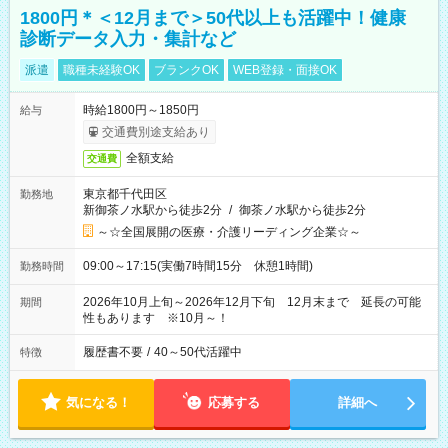
1800円＊＜12月まで＞50代以上も活躍中！健康
診断データ入力・集計など
派遣
職種未経験OK
ブランクOK
WEB登録・面接OK
時給1800円～1850円
給与
交通費別途支給あり
全額支給
交通費
東京都千代田区
勤務地
新御茶ノ水駅から徒歩2分
/
御茶ノ水駅から徒歩2分
～☆全国展開の医療・介護リーディング企業☆～
09:00～17:15(実働7時間15分 休憩1時間)
勤務時間
2026年10月上旬～2026年12月下旬 12月末まで 延長の可能
期間
性もあります ※10月～！
履歴書不要
/
40～50代活躍中
特徴
気になる！
応募する
詳細へ