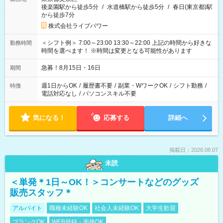
後楽園駅から徒歩5分
/
水道橋駅から徒歩5分
/
春日(東京都)駅
から徒歩7分
株式会社ライブパワー
＜シフト例＞ 7:00～23:00 13:30～22:00 上記の時間から好きな
勤務時間
時間を選べます！ ※時間は変更となる可能性があります
急募！8月15日・16日
期間
週1日からOK
/
履歴書不要
/
副業・WワークOK
/
シフト勤務
/
特徴
電話対応なし
/
パソコンスキル不要
気になる！
応募する
詳細へ
掲載日：2026.08.07
未読
＜単発＊1日～OK！＞コンサートなどのグッズ
販売スタッフ＊
アルバイト
職種未経験OK
社会人未経験OK
大学生歓迎
ブランクOK
WEB登録・面接OK