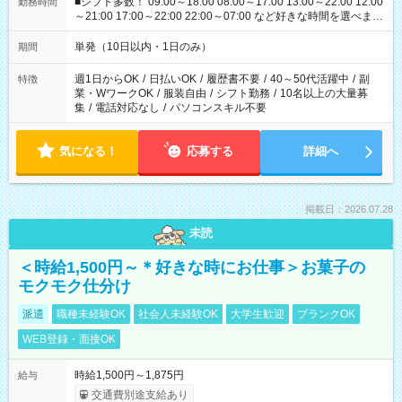
■シフト多数！ 09:00～18:00 08:00～17:00 13:00～22:00 12:00
勤務時間
～21:00 17:00～22:00 22:00～07:00 など好きな時間を選べま
す！
単発（10日以内・1日のみ）
期間
週1日からOK
/
日払いOK
/
履歴書不要
/
40～50代活躍中
/
副
特徴
業・WワークOK
/
服装自由
/
シフト勤務
/
10名以上の大量募
集
/
電話対応なし
/
パソコンスキル不要
気になる！
応募する
詳細へ
掲載日：2026.07.28
未読
＜時給1,500円～＊好きな時にお仕事＞お菓子の
モクモク仕分け
派遣
職種未経験OK
社会人未経験OK
大学生歓迎
ブランクOK
WEB登録・面接OK
時給1,500円～1,875円
給与
交通費別途支給あり