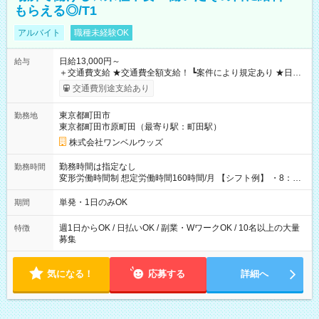
もらえる◎/T1
アルバイト
職種未経験OK
日給13,000円～
給与
＋交通費支給 ★交通費全額支給！ ┗案件により規定あり ★日払
いOK！（規定あり） ┗働いたその日に現金GET♪ お仕事後はコ
交通費別途支給あり
ンビニATMから 日払い分を引き落とせます！ 【試用期間】試
用期間なし
東京都町田市
勤務地
東京都町田市原町田（最寄り駅：町田駅）
株式会社ワンベルウッズ
勤務時間は指定なし
勤務時間
変形労働時間制 想定労働時間160時間/月 【シフト例】 ・8：00
～21：00
単発・1日のみOK
期間
週1日からOK / 日払いOK / 副業・WワークOK / 10名以上の大量
特徴
募集
気になる！
応募する
詳細へ