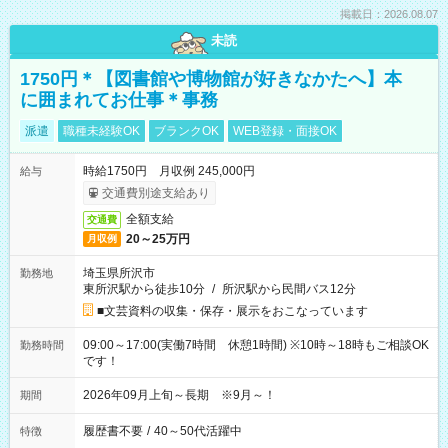
掲載日：2026.08.07
未読
1750円＊【図書館や博物館が好きなかたへ】本
に囲まれてお仕事＊事務
派遣
職種未経験OK
ブランクOK
WEB登録・面接OK
時給1750円 月収例 245,000円
給与
交通費別途支給あり
全額支給
交通費
20～25万円
月収例
埼玉県所沢市
勤務地
東所沢駅から徒歩10分
/
所沢駅から民間バス12分
■文芸資料の収集・保存・展示をおこなっています
09:00～17:00(実働7時間 休憩1時間) ※10時～18時もご相談OK
勤務時間
です！
2026年09月上旬～長期 ※9月～！
期間
履歴書不要
/
40～50代活躍中
特徴