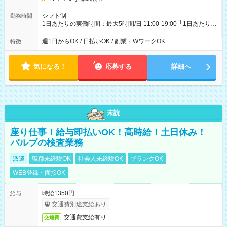
シフト制
勤務時間
1日あたりの実働時間：最大5時間/日 11:00-19:00 └1日あたりの
実働時間：1-5時間 └上記の時間帯内であれば、いつでも勤務可
能！ └平日・土曜日の中で、お好きな曜日でご勤務いただけま
週1日からOK / 日払いOK / 副業・WワークOK
特徴
す！ 【シフト例】 ・11:00～14:00 ・16:30～19:00 ・13:00～
18:00 などのように、自由な働き方が可能なお仕事です！
気になる！
応募する
詳細へ
未読
座り仕事！給与即払いOK！高時給！土日休み！
バルブの検査業務
派遣
職種未経験OK
社会人未経験OK
ブランクOK
WEB登録・面接OK
時給1350円
給与
交通費別途支給あり
交通費支給有り
交通費