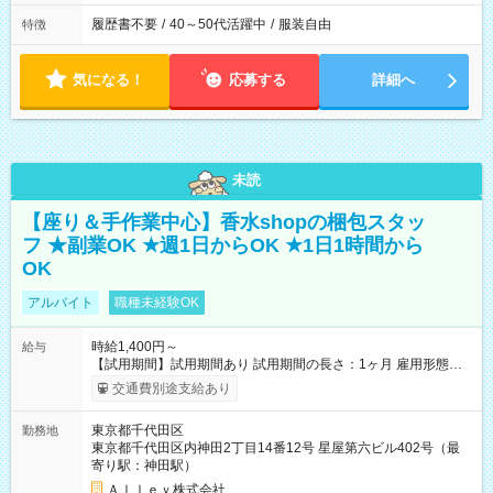
履歴書不要
/
40～50代活躍中
/
服装自由
特徴
気になる！
応募する
詳細へ
未読
【座り＆手作業中心】香水shopの梱包スタッ
フ ★副業OK ★週1日からOK ★1日1時間から
OK
アルバイト
職種未経験OK
時給1,400円～
給与
【試用期間】試用期間あり 試用期間の長さ：1ヶ月 雇用形態、
給与は本採用時と同じです。
交通費別途支給あり
東京都千代田区
勤務地
東京都千代田区内神田2丁目14番12号 星屋第六ビル402号（最
寄り駅：神田駅）
Ａｌｌｅｙ株式会社