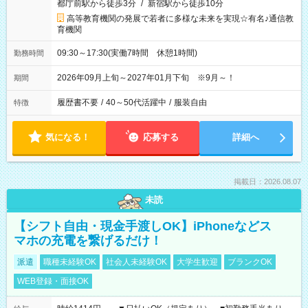
都庁前駅から徒歩3分
/
新宿駅から徒歩10分
高等教育機関の発展で若者に多様な未来を実現☆有名♪通信教
育機関
09:30～17:30(実働7時間 休憩1時間)
勤務時間
2026年09月上旬～2027年01月下旬 ※9月～！
期間
履歴書不要
/
40～50代活躍中
/
服装自由
特徴
気になる！
応募する
詳細へ
掲載日：2026.08.07
未読
【シフト自由・現金手渡しOK】iPhoneなどス
マホの充電を繋げるだけ！
派遣
職種未経験OK
社会人未経験OK
大学生歓迎
ブランクOK
WEB登録・面接OK