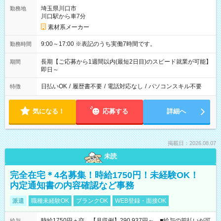
埼玉県川口市
勤務地
川口駅から車7分
素材系メーカー
9:00～17:00 ※表記のうち実働7時間です。
勤務時間
長期【ご応募から1週間以内(最短2日目)のスピード就業が可能】
期間
即日～
日払いOK
/
履歴書不要
/
電話対応なし
/
パソコンスキル不要
特徴
気になる！
応募する
詳細へ
掲載日：2026.08.07
未読
完全在宅＊4名募集！時給1750円！未経験OK！
内定通知書の内容確認など事務
派遣
職種未経験OK
ブランクOK
WEB登録・面接OK
時給1750円＋交 【月収例】290,937円～ ■給与の前払いが可
給与