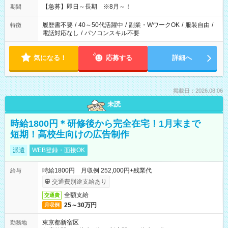
【急募】即日～長期 ※8月～！
期間
履歴書不要
/
40～50代活躍中
/
副業・WワークOK
/
服装自由
/
特徴
電話対応なし
/
パソコンスキル不要
気になる！
応募する
詳細へ
掲載日：2026.08.06
未読
時給1800円＊研修後から完全在宅！1月末まで
短期！高校生向けの広告制作
派遣
WEB登録・面接OK
時給1800円 月収例 252,000円+残業代
給与
交通費別途支給あり
全額支給
交通費
25～30万円
月収例
東京都新宿区
勤務地