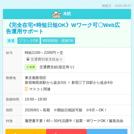
掲載日：2026.08.07
未読
《完全在宅×時短日短OK》Wワーク可〇Web広
告運用サポート
派遣
ブランクOK
WEB登録・面接OK
時給2100～2200円＋交
給与
交通費別途支給あり
交通費支給(規定有り)
交通費
東京都新宿区
勤務地
新宿御苑前駅から徒歩3分
/
新宿三丁目駅から徒歩4分
マスコミ関連
10:00～19:00
勤務時間
2026/9/1～長期 ※開始日相談可能 ※9月～OK！
期間
履歴書不要
/
40～50代活躍中
/
副業・WワークOK
/
服装自由
特徴