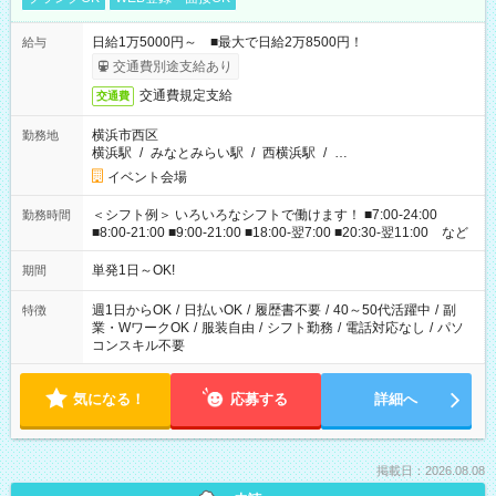
日給1万5000円～ ■最大で日給2万8500円！
給与
交通費別途支給あり
交通費規定支給
交通費
横浜市西区
勤務地
横浜駅
/
みなとみらい駅
/
西横浜駅
/
…
イベント会場
＜シフト例＞ いろいろなシフトで働けます！ ■7:00-24:00
勤務時間
■8:00-21:00 ■9:00-21:00 ■18:00-翌7:00 ■20:30-翌11:00 など
単発1日～OK!
期間
週1日からOK
/
日払いOK
/
履歴書不要
/
40～50代活躍中
/
副
特徴
業・WワークOK
/
服装自由
/
シフト勤務
/
電話対応なし
/
パソ
コンスキル不要
気になる！
応募する
詳細へ
掲載日：2026.08.08