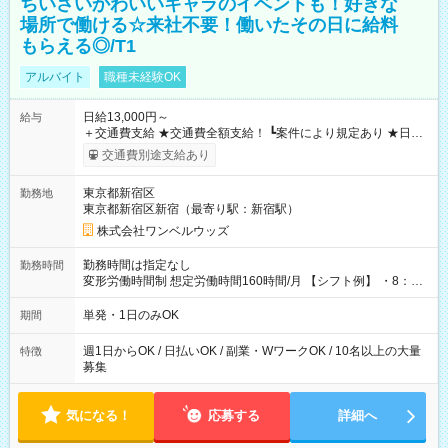
ちいさいかわいいキャラのイベントも！好きな
場所で働ける☆来社不要！働いたその日に給料
もらえる◎/T1
アルバイト
職種未経験OK
日給13,000円～
給与
＋交通費支給 ★交通費全額支給！ ┗案件により規定あり ★日払
いOK！（規定あり） ┗働いたその日に現金GET♪ お仕事後はコ
交通費別途支給あり
ンビニATMから 日払い分を引き落とせます！ 【試用期間】試
用期間なし
東京都新宿区
勤務地
東京都新宿区新宿（最寄り駅：新宿駅）
株式会社ワンベルウッズ
勤務時間は指定なし
勤務時間
変形労働時間制 想定労働時間160時間/月 【シフト例】 ・8：00
～21：00
単発・1日のみOK
期間
週1日からOK / 日払いOK / 副業・WワークOK / 10名以上の大量
特徴
募集
気になる！
応募する
詳細へ