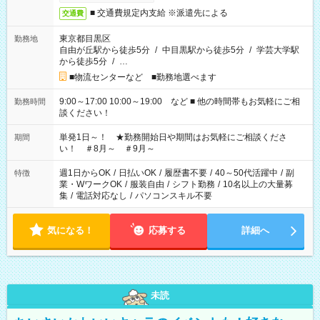
■ 交通費規定内支給 ※派遣先による
交通費
東京都目黒区
勤務地
自由が丘駅から徒歩5分
/
中目黒駅から徒歩5分
/
学芸大学駅
から徒歩5分
/
…
■物流センターなど ■勤務地選べます
9:00～17:00 10:00～19:00 など ■ 他の時間帯もお気軽にご相
勤務時間
談ください！
単発1日～！ ★勤務開始日や期間はお気軽にご相談くださ
期間
い！ ＃8月～ ＃9月～
週1日からOK
/
日払いOK
/
履歴書不要
/
40～50代活躍中
/
副
特徴
業・WワークOK
/
服装自由
/
シフト勤務
/
10名以上の大量募
集
/
電話対応なし
/
パソコンスキル不要
気になる！
応募する
詳細へ
未読