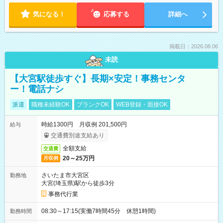
気になる！
応募する
詳細へ
掲載日：2026.08.06
未読
【大宮駅徒歩すぐ】長期×安定！事務センタ
ー！電話ナシ
派遣
職種未経験OK
ブランクOK
WEB登録・面接OK
時給1300円 月収例 201,500円
給与
交通費別途支給あり
全額支給
交通費
20～25万円
月収例
さいたま市大宮区
勤務地
大宮(埼玉県)駅から徒歩3分
事務代行業
08:30～17:15(実働7時間45分 休憩1時間)
勤務時間