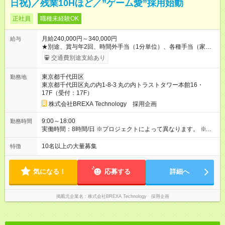
日祝)／残業10Hほど／”ゲーム愛”採用始動
正社員
職種未経験OK
月給240,000円～340,000円
給与
★別途、賞与年2回、時間外手当（1分単位）、各種手当（家
族、赴任等）が支給されます。 ★スキル・経験年数・年齢等も
交通費別途支給あり
考慮し、話し合いの上で決定します。 【試用期間】試用期間あ
り 試用期間の長さ：3ヶ月 雇用形態、給与は本採用時と同じで
東京都千代田区
勤務地
す。
東京都千代田区丸の内1-8-3 丸の内トラストタワー本館16・
17F（受付：17F）
株式会社BREXA Technology 採用企画
9:00～18:00
勤務時間
実働時間：8時間/日 ※プロジェクトによって異なります。 ※サ
ービス残業はございません。残業代1分単位で支給。
10名以上の大量募集
特徴
気になる！
応募する
詳細へ
掲載元企業名
株式会社BREXA Technology 採用企画