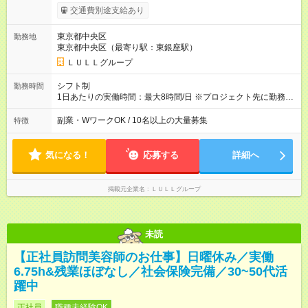
ます。 みなし残業代 21,675円／月 みなし残業時間 12時間／月 -
交通費別途支給あり
------------------------------------------------------- ≪経験者の方は以下と
なります≫ --------------------------------------------------------- ◎月給35
東京都中央区
勤務地
万円～＋業績賞与＋交通費＋各種手当 ※固定残業代（30時間/6
東京都中央区（最寄り駅：東銀座駅）
万6，610円分）を含む。超過分は追加支給いたします 能力やス
キルを考慮し初任給を決定。経験者の方は前給考慮も可能で
ＬＵＬＬグループ
す！ ◎昇給年1回（研修終了後） ◎賞与年2回（2月・8月）＋業
績賞与あり ◤スキルアップも、収入アップも。◢ 入社後の成長
シフト制
勤務時間
や頑張りは、しっかり給与で還元しています。 実際にほぼ全員
1日あたりの実働時間：最大8時間/日 ※プロジェクト先に勤務時
が入社1年以内に昇給を実現。 なかには転職後に年収250万円以
間は異なります 【シフト例】 ・10時00分～19時00分 ・9時00
上アップした社員も。 エンジニアへの還元率は業界高水準の
分～18時00分 平均残業時間：月10時間以内
副業・WワークOK / 10名以上の大量募集
特徴
87％。 スキルを磨いた分だけ、収入アップも目指せる環境で
す！ 【試用期間】試用期間あり 試用期間の長さ：6ヶ月 ※ 雇用
形態と給与に、本採用時と異なる部分があります。 雇用形態：
気になる！
応募する
詳細へ
中途採用（契約社員） 給与：月給 230,000円以上 上記額にはみ
なし残業代を含みます。※超過分は全額支給いたします。 みな
し残業代 21,329円／月 みなし残業時間 13時間／月 ※交通費は
掲載元企業名
ＬＵＬＬグループ
別途支給いたします ※研修期間中（最大12ヶ月間）も、試用期
間中と同一の給与となります。
未読
【正社員訪問美容師のお仕事】日曜休み／実働
6.75h&残業ほぼなし／社会保険完備／30~50代活
躍中
正社員
職種未経験OK