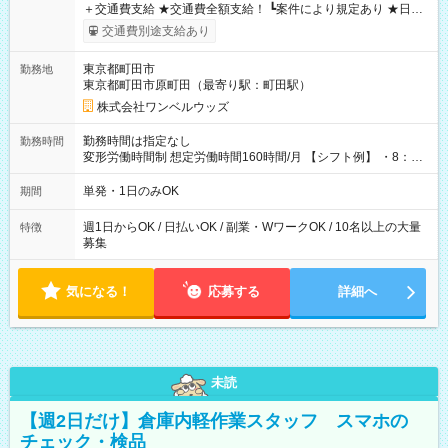
＋交通費支給 ★交通費全額支給！ ┗案件により規定あり ★日払
いOK！（規定あり） ┗働いたその日に現金GET♪ お仕事後はコ
交通費別途支給あり
ンビニATMから 日払い分を引き落とせます！ 【試用期間】試
用期間なし
東京都町田市
勤務地
東京都町田市原町田（最寄り駅：町田駅）
株式会社ワンベルウッズ
勤務時間は指定なし
勤務時間
変形労働時間制 想定労働時間160時間/月 【シフト例】 ・8：00
～21：00
単発・1日のみOK
期間
週1日からOK / 日払いOK / 副業・WワークOK / 10名以上の大量
特徴
募集
気になる！
応募する
詳細へ
未読
【週2日だけ】倉庫内軽作業スタッフ スマホの
チェック・検品