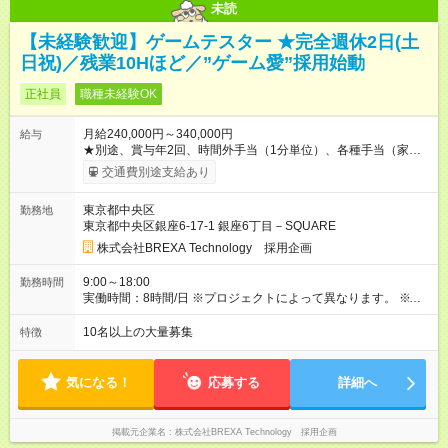
未読
【未経験歓迎】ゲームテスター ★完全週休2日(土
日祝)／残業10Hほど／”ゲーム愛”採用始動
正社員
職種未経験OK
月給240,000円～340,000円
給与
★別途、賞与年2回、時間外手当（1分単位）、各種手当（家
族、赴任等）が支給されます。 ★スキル・経験年数・年齢等も
交通費別途支給あり
考慮し、話し合いの上で決定します。 【試用期間】試用期間あ
り 試用期間の長さ：3ヶ月 雇用形態、給与は本採用時と同じで
東京都中央区
勤務地
す。
東京都中央区銀座6-17-1 銀座6丁目－SQUARE
株式会社BREXA Technology 採用企画
9:00～18:00
勤務時間
実働時間：8時間/日 ※プロジェクトによって異なります。 ※サ
ービス残業はございません。残業代1分単位で支給。
10名以上の大量募集
特徴
気になる！
応募する
詳細へ
掲載元企業名
株式会社BREXA Technology 採用企画