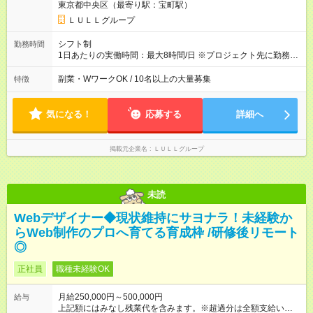
東京都中央区（最寄り駅：宝町駅）
万6，610円分）を含む。超過分は追加支給いたします 能力やス
キルを考慮し初任給を決定。経験者の方は前給考慮も可能で
ＬＵＬＬグループ
す！ ◎昇給年1回（研修終了後） ◎賞与年2回（2月・8月）＋業
績賞与あり ◤スキルアップも、収入アップも。◢ 入社後の成長
シフト制
勤務時間
や頑張りは、しっかり給与で還元しています。 実際にほぼ全員
1日あたりの実働時間：最大8時間/日 ※プロジェクト先に勤務時
が入社1年以内に昇給を実現。 なかには転職後に年収250万円以
間は異なります 【シフト例】 ・10時00分～19時00分 ・9時00
上アップした社員も。 エンジニアへの還元率は業界高水準の
分～18時00分 平均残業時間：月10時間以内
副業・WワークOK / 10名以上の大量募集
特徴
87％。 スキルを磨いた分だけ、収入アップも目指せる環境で
す！ 【試用期間】試用期間あり 試用期間の長さ：6ヶ月 ※ 雇用
形態と給与に、本採用時と異なる部分があります。 雇用形態：
気になる！
応募する
詳細へ
中途採用（契約社員） 給与：月給 230,000円以上 上記額にはみ
なし残業代を含みます。※超過分は全額支給いたします。 みな
し残業代 21,329円／月 みなし残業時間 13時間／月 ※交通費は
掲載元企業名
ＬＵＬＬグループ
別途支給いたします ※研修期間中（最大12ヶ月間）も、試用期
間中と同一の給与となります。
未読
Webデザイナー◆現状維持にサヨナラ！未経験か
らWeb制作のプロへ育てる育成枠 /研修後リモート
◎
正社員
職種未経験OK
月給250,000円～500,000円
給与
上記額にはみなし残業代を含みます。※超過分は全額支給いたし