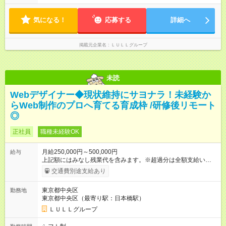
す！ 【試用期間】試用期間あり 試用期間の長さ：6ヶ月 ※ 雇用
形態と給与に、本採用時と異なる部分があります。 雇用形態：
気になる！
応募する
詳細へ
中途採用（契約社員） 給与：月給 230,000円以上 上記額にはみ
なし残業代を含みます。※超過分は全額支給いたします。 みな
し残業代 21,329円／月 みなし残業時間 13時間／月 ※交通費は
掲載元企業名
ＬＵＬＬグループ
別途支給いたします ※研修期間中（最大12ヶ月間）も、試用期
間中と同一の給与となります。
未読
Webデザイナー◆現状維持にサヨナラ！未経験か
らWeb制作のプロへ育てる育成枠 /研修後リモート
◎
正社員
職種未経験OK
月給250,000円～500,000円
給与
上記額にはみなし残業代を含みます。※超過分は全額支給いたし
ます。 みなし残業代 21,675円／月 みなし残業時間 12時間／月 -
交通費別途支給あり
------------------------------------------------------- ≪経験者の方は以下と
なります≫ --------------------------------------------------------- ◎月給35
東京都中央区
勤務地
万円～＋業績賞与＋交通費＋各種手当 ※固定残業代（30時間/6
東京都中央区（最寄り駅：日本橋駅）
万6，610円分）を含む。超過分は追加支給いたします 能力やス
キルを考慮し初任給を決定。経験者の方は前給考慮も可能で
ＬＵＬＬグループ
す！ ◎昇給年1回（研修終了後） ◎賞与年2回（2月・8月）＋業
績賞与あり ◤スキルアップも、収入アップも。◢ 入社後の成長