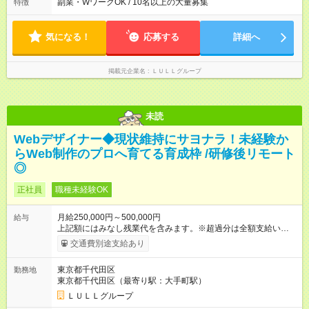
分～18時00分 平均残業時間：月10時間以内
副業・WワークOK / 10名以上の大量募集
特徴
87％。 スキルを磨いた分だけ、収入アップも目指せる環境で
す！ 【試用期間】試用期間あり 試用期間の長さ：6ヶ月 ※ 雇用
形態と給与に、本採用時と異なる部分があります。 雇用形態：
気になる！
応募する
詳細へ
中途採用（契約社員） 給与：月給 230,000円以上 上記額にはみ
なし残業代を含みます。※超過分は全額支給いたします。 みな
し残業代 21,329円／月 みなし残業時間 13時間／月 ※交通費は
掲載元企業名
ＬＵＬＬグループ
別途支給いたします ※研修期間中（最大12ヶ月間）も、試用期
間中と同一の給与となります。
未読
Webデザイナー◆現状維持にサヨナラ！未経験か
らWeb制作のプロへ育てる育成枠 /研修後リモート
◎
正社員
職種未経験OK
月給250,000円～500,000円
給与
上記額にはみなし残業代を含みます。※超過分は全額支給いたし
ます。 みなし残業代 21,675円／月 みなし残業時間 12時間／月 -
交通費別途支給あり
------------------------------------------------------- ≪経験者の方は以下と
なります≫ --------------------------------------------------------- ◎月給35
東京都千代田区
勤務地
万円～＋業績賞与＋交通費＋各種手当 ※固定残業代（30時間/6
東京都千代田区（最寄り駅：大手町駅）
万6，610円分）を含む。超過分は追加支給いたします 能力やス
キルを考慮し初任給を決定。経験者の方は前給考慮も可能で
ＬＵＬＬグループ
す！ ◎昇給年1回（研修終了後） ◎賞与年2回（2月・8月）＋業