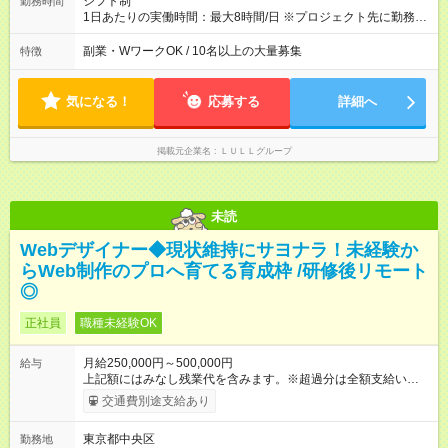
シフト制
勤務時間
や頑張りは、しっかり給与で還元しています。 実際にほぼ全員
1日あたりの実働時間：最大8時間/日 ※プロジェクト先に勤務時
が入社1年以内に昇給を実現。 なかには転職後に年収250万円以
間は異なります 【シフト例】 ・10時00分～19時00分 ・9時00
上アップした社員も。 エンジニアへの還元率は業界高水準の
分～18時00分 平均残業時間：月10時間以内
副業・WワークOK / 10名以上の大量募集
特徴
87％。 スキルを磨いた分だけ、収入アップも目指せる環境で
す！ 【試用期間】試用期間あり 試用期間の長さ：6ヶ月 ※ 雇用
形態と給与に、本採用時と異なる部分があります。 雇用形態：
気になる！
応募する
詳細へ
中途採用（契約社員） 給与：月給 230,000円以上 上記額にはみ
なし残業代を含みます。※超過分は全額支給いたします。 みな
し残業代 21,329円／月 みなし残業時間 13時間／月 ※交通費は
掲載元企業名
ＬＵＬＬグループ
別途支給いたします ※研修期間中（最大12ヶ月間）も、試用期
間中と同一の給与となります。
未読
Webデザイナー◆現状維持にサヨナラ！未経験か
らWeb制作のプロへ育てる育成枠 /研修後リモート
◎
正社員
職種未経験OK
月給250,000円～500,000円
給与
上記額にはみなし残業代を含みます。※超過分は全額支給いたし
ます。 みなし残業代 21,675円／月 みなし残業時間 12時間／月 -
交通費別途支給あり
------------------------------------------------------- ≪経験者の方は以下と
なります≫ --------------------------------------------------------- ◎月給35
東京都中央区
勤務地
万円～＋業績賞与＋交通費＋各種手当 ※固定残業代（30時間/6