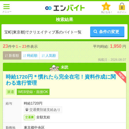
0
メニュー
気になる！
ログイン
検索結果
条件の変更
宝町(東京都)でクリエイティブ系のバイト一覧
23
1,950
件中
1
～
23
件表示
平均時給:
円
新着順
時給順
人気順
掲載日：2026.08.07
未読
NEW
時給1720円＊慣れたら完全在宅！資料作成に関
わる進行管理
派遣
WEB登録・面接OK
時給1720円
給与
交通費別途支給あり
全額支給
交通費
東京都中央区
勤務地