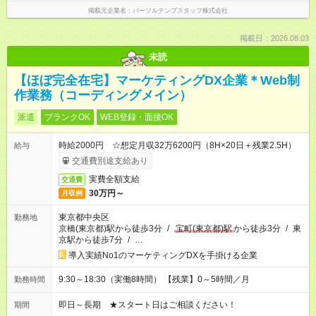
掲載元企業名
パーソルテンプスタッフ株式会社
掲載日：2026.08.03
未読
【ほぼ完全在宅】マーケティングDX企業＊Web制
作業務（コーディングメイン）
派遣
ブランクOK
WEB登録・面接OK
時給2000円 ☆想定月収32万6200円（8H×20日＋残業2.5H）
給与
交通費別途支給あり
実費全額支給
交通費
30万円～
月収例
東京都中央区
勤務地
京橋(東京都)駅から徒歩3分
/
宝町(東京都)駅
から徒歩3分
/
東
京駅から徒歩7分
/
…
導入実績No1のマーケティングDXを手掛ける企業
9:30～18:30（実働8時間） 【残業】0～5時間／月
勤務時間
即日～長期 ★スタート日はご相談ください！
期間