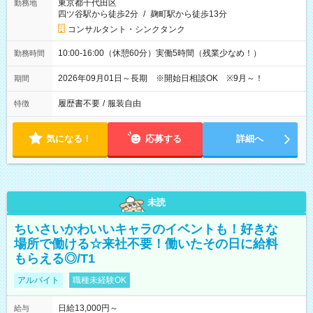
東京都千代田区
勤務地
四ツ谷駅から徒歩2分
/
麹町駅から徒歩13分
コンサルタント・シンクタンク
10:00-16:00（休憩60分）実働5時間（残業少なめ！）
勤務時間
2026年09月01日～長期 ※開始日相談OK ※9月～！
期間
履歴書不要
/
服装自由
特徴
気になる！
応募する
詳細へ
未読
ちいさいかわいいキャラのイベントも！好きな
場所で働ける☆来社不要！働いたその日に給料
もらえる◎/T1
アルバイト
職種未経験OK
日給13,000円～
給与