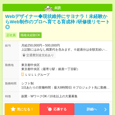
未読
Webデザイナー◆現状維持にサヨナラ！未経験か
らWeb制作のプロへ育てる育成枠 /研修後リモート
◎
正社員
職種未経験OK
月給250,000円～500,000円
給与
上記額にはみなし残業代を含みます。※超過分は全額支給いたし
ます。 みなし残業代 21,675円／月 みなし残業時間 12時間／月 -
交通費別途支給あり
------------------------------------------------------- ≪経験者の方は以下と
なります≫ --------------------------------------------------------- ◎月給35
東京都中央区
勤務地
万円～＋業績賞与＋交通費＋各種手当 ※固定残業代（30時間/6
東京都中央区（最寄り駅：銀座一丁目駅）
万6，610円分）を含む。超過分は追加支給いたします 能力やス
キルを考慮し初任給を決定。経験者の方は前給考慮も可能で
ＬＵＬＬグループ
す！ ◎昇給年1回（研修終了後） ◎賞与年2回（2月・8月）＋業
績賞与あり ◤スキルアップも、収入アップも。◢ 入社後の成長
シフト制
勤務時間
や頑張りは、しっかり給与で還元しています。 実際にほぼ全員
1日あたりの実働時間：最大8時間/日 ※プロジェクト先に勤務時
が入社1年以内に昇給を実現。 なかには転職後に年収250万円以
間は異なります 【シフト例】 ・10時00分～19時00分 ・9時00
上アップした社員も。 エンジニアへの還元率は業界高水準の
分～18時00分 平均残業時間：月10時間以内
副業・WワークOK / 10名以上の大量募集
特徴
87％。 スキルを磨いた分だけ、収入アップも目指せる環境で
す！ 【試用期間】試用期間あり 試用期間の長さ：6ヶ月 ※ 雇用
形態と給与に、本採用時と異なる部分があります。 雇用形態：
気になる！
応募する
詳細へ
中途採用（契約社員） 給与：月給 230,000円以上 上記額にはみ