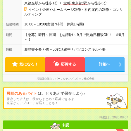
東銀座駅から徒歩1分
/
宝町(東京都)駅
から徒歩6分
イベント企画やホームページ制作・社内案内の制作・コンサ
ルティング
10:00～18:00(実働7時間 休憩1時間)
勤務時間
【急募】即日～長期 お盆明け～9月で開始日相談OK！ ※8月
期間
～！
履歴書不要
/
40～50代活躍中
/
パソコンスキル不要
特徴
気になる！
応募する
詳細へ
掲載元企業名
パーソルテンプスタッフ株式会社
興味のあるバイト
は、とりあえず保存しよう♪
保存した求人は、後からまとめて応募できるよ。
企業からアプローチが届くことも！
掲載日：2026.08.07
未読