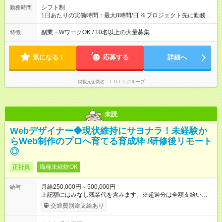
績賞与あり ◤スキルアップも、収入アップも。◢ 入社後の成長
シフト制
勤務時間
や頑張りは、しっかり給与で還元しています。 実際にほぼ全員
1日あたりの実働時間：最大8時間/日 ※プロジェクト先に勤務時
が入社1年以内に昇給を実現。 なかには転職後に年収250万円以
間は異なります 【シフト例】 ・10時00分～19時00分 ・9時00
上アップした社員も。 エンジニアへの還元率は業界高水準の
分～18時00分 平均残業時間：月10時間以内
副業・WワークOK / 10名以上の大量募集
特徴
87％。 スキルを磨いた分だけ、収入アップも目指せる環境で
す！ 【試用期間】試用期間あり 試用期間の長さ：6ヶ月 ※ 雇用
形態と給与に、本採用時と異なる部分があります。 雇用形態：
気になる！
応募する
詳細へ
中途採用（契約社員） 給与：月給 230,000円以上 上記額にはみ
なし残業代を含みます。※超過分は全額支給いたします。 みな
し残業代 21,329円／月 みなし残業時間 13時間／月 ※交通費は
掲載元企業名
ＬＵＬＬグループ
別途支給いたします ※研修期間中（最大12ヶ月間）も、試用期
間中と同一の給与となります。
未読
Webデザイナー◆現状維持にサヨナラ！未経験か
らWeb制作のプロへ育てる育成枠 /研修後リモート
◎
正社員
職種未経験OK
月給250,000円～500,000円
給与
上記額にはみなし残業代を含みます。※超過分は全額支給いたし
ます。 みなし残業代 21,675円／月 みなし残業時間 12時間／月 -
交通費別途支給あり
------------------------------------------------------- ≪経験者の方は以下と
なります≫ --------------------------------------------------------- ◎月給35