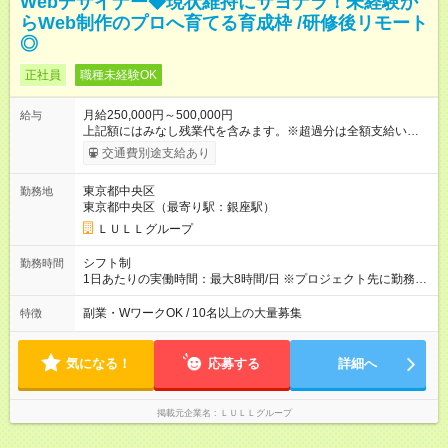
Webデザイナー◆現状維持にサヨナラ！未経験か
らWeb制作のプロへ育てる育成枠 /研修後リモート
◎
正社員
職種未経験OK
月給250,000円～500,000円
給与
上記額にはみなし残業代を含みます。※超過分は全額支給いたし
ます。 みなし残業代 21,675円／月 みなし残業時間 12時間／月 -
交通費別途支給あり
------------------------------------------------------- ≪経験者の方は以下と
なります≫ --------------------------------------------------------- ◎月給35
東京都中央区
勤務地
万円～＋業績賞与＋交通費＋各種手当 ※固定残業代（30時間/6
東京都中央区（最寄り駅：銀座駅）
万6，610円分）を含む。超過分は追加支給いたします 能力やス
キルを考慮し初任給を決定。経験者の方は前給考慮も可能で
ＬＵＬＬグループ
す！ ◎昇給年1回（研修終了後） ◎賞与年2回（2月・8月）＋業
績賞与あり ◤スキルアップも、収入アップも。◢ 入社後の成長
シフト制
勤務時間
や頑張りは、しっかり給与で還元しています。 実際にほぼ全員
1日あたりの実働時間：最大8時間/日 ※プロジェクト先に勤務時
が入社1年以内に昇給を実現。 なかには転職後に年収250万円以
間は異なります 【シフト例】 ・10時00分～19時00分 ・9時00
上アップした社員も。 エンジニアへの還元率は業界高水準の
分～18時00分 平均残業時間：月10時間以内
副業・WワークOK / 10名以上の大量募集
特徴
87％。 スキルを磨いた分だけ、収入アップも目指せる環境で
す！ 【試用期間】試用期間あり 試用期間の長さ：6ヶ月 ※ 雇用
形態と給与に、本採用時と異なる部分があります。 雇用形態：
気になる！
応募する
詳細へ
中途採用（契約社員） 給与：月給 230,000円以上 上記額にはみ
なし残業代を含みます。※超過分は全額支給いたします。 みな
し残業代 21,329円／月 みなし残業時間 13時間／月 ※交通費は
掲載元企業名
ＬＵＬＬグループ
別途支給いたします ※研修期間中（最大12ヶ月間）も、試用期
間中と同一の給与となります。