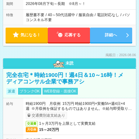
2026年08月下旬～長期 ※8月～！
期間
履歴書不要
/
40～50代活躍中
/
服装自由
/
電話対応なし
/
パソ
特徴
コンスキル不要
気になる！
応募する
詳細へ
掲載日：2026.08.06
未読
完全在宅＊時給1900円！週4日＆10～16時！メ
ディアコンサル企業で事務アシ
派遣
ブランクOK
WEB登録・面接OK
時給1900円 月収例 15万円 時給1900円×実働5h×週4日×4
給与
週 ※月収例を保証するものではありません。※給与即受取りサ
ービス利用可（利用条件有）
交通費別途支給あり
1ヶ月3万円を上限として実費支給
交通費
15～20万円
月収例