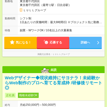
東京都千代田区
勤務地
万円～＋業績賞与＋交通費＋各種手当 ※固定残業代（30時間/6
東京都千代田区（最寄り駅：日比谷駅）
万6，610円分）を含む。超過分は追加支給いたします 能力やス
キルを考慮し初任給を決定。経験者の方は前給考慮も可能で
ＬＵＬＬグループ
す！ ◎昇給年1回（研修終了後） ◎賞与年2回（2月・8月）＋業
績賞与あり ◤スキルアップも、収入アップも。◢ 入社後の成長
シフト制
勤務時間
や頑張りは、しっかり給与で還元しています。 実際にほぼ全員
1日あたりの実働時間：最大8時間/日 ※プロジェクト先に勤務時
が入社1年以内に昇給を実現。 なかには転職後に年収250万円以
間は異なります 【シフト例】 ・10時00分～19時00分 ・9時00
上アップした社員も。 エンジニアへの還元率は業界高水準の
分～18時00分 平均残業時間：月10時間以内
副業・WワークOK / 10名以上の大量募集
特徴
87％。 スキルを磨いた分だけ、収入アップも目指せる環境で
す！ 【試用期間】試用期間あり 試用期間の長さ：6ヶ月 ※ 雇用
形態と給与に、本採用時と異なる部分があります。 雇用形態：
気になる！
応募する
詳細へ
中途採用（契約社員） 給与：月給 230,000円以上 上記額にはみ
なし残業代を含みます。※超過分は全額支給いたします。 みな
し残業代 21,329円／月 みなし残業時間 13時間／月 ※交通費は
掲載元企業名
ＬＵＬＬグループ
別途支給いたします ※研修期間中（最大12ヶ月間）も、試用期
間中と同一の給与となります。
未読
Webデザイナー◆現状維持にサヨナラ！未経験か
らWeb制作のプロへ育てる育成枠 /研修後リモート
◎
正社員
職種未経験OK
月給250,000円～500,000円
給与