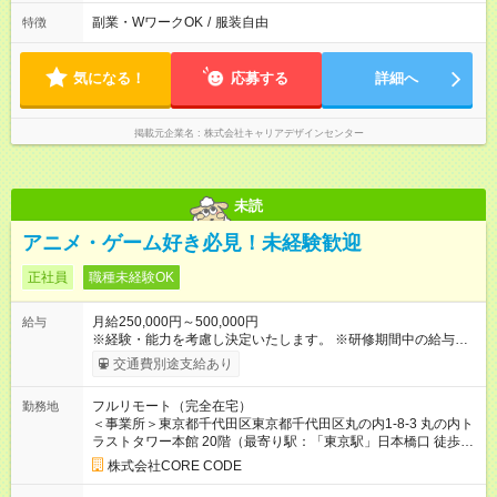
副業・WワークOK
/
服装自由
特徴
気になる！
応募する
詳細へ
掲載元企業名
株式会社キャリアデザインセンター
未読
アニメ・ゲーム好き必見！未経験歓迎
正社員
職種未経験OK
月給250,000円～500,000円
給与
※経験・能力を考慮し決定いたします。 ※研修期間中の給与は
月収21万円～となります。 （残業代は別途全額支給） 【試用期
交通費別途支給あり
間】試用期間あり 試用期間の長さ：6ヶ月 ※ 雇用形態と給与
に、本採用時と異なる部分があります。 雇用形態：中途採用
フルリモート（完全在宅）
勤務地
（契約社員） 給与：月給 210,000円 ～ 500,000円 経験・能力を
＜事業所＞東京都千代田区東京都千代田区丸の内1-8-3 丸の内ト
考慮し決定いたします。 試用期間と研修期間は異なります ∟試
ラストタワー本館 20階（最寄り駅：「東京駅」日本橋口 徒歩1
用期間：6ヶ月 ∟研修期間：12ヶ月 試用期間中の雇用形態は契
分）
約社員となりますが、そのほか待遇は異なりません。 ■試用期間
株式会社CORE CODE
中の給与は支社により異なります。 本求人では東京本社の給与