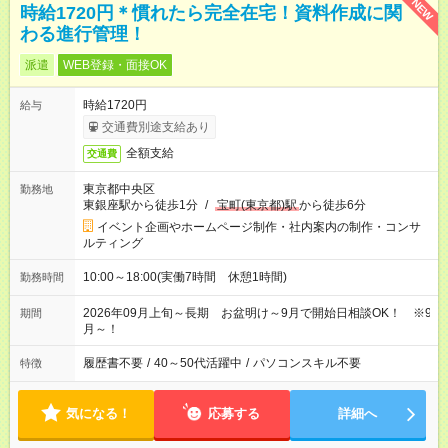
NEW
時給1720円＊慣れたら完全在宅！資料作成に関
わる進行管理！
派遣
WEB登録・面接OK
時給1720円
給与
交通費別途支給あり
全額支給
交通費
東京都中央区
勤務地
東銀座駅から徒歩1分
/
宝町(東京都)駅
から徒歩6分
イベント企画やホームページ制作・社内案内の制作・コンサ
ルティング
10:00～18:00(実働7時間 休憩1時間)
勤務時間
2026年09月上旬～長期 お盆明け～9月で開始日相談OK！ ※9
期間
月～！
履歴書不要
/
40～50代活躍中
/
パソコンスキル不要
特徴
気になる！
応募する
詳細へ