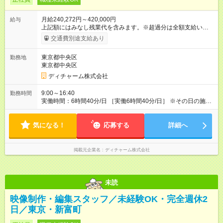
月給240,272円～420,000円
給与
上記額にはみなし残業代を含みます。※超過分は全額支給いたし
ます。 みなし残業代 56,772円／月 みなし残業時間 41.5時間／
交通費別途支給あり
月 【みなし残業について】 みなし残業には帰宅時間と帰宅後の
簡単なメール対応、カルテ整理等の業務を想定しています。 実
東京都中央区
勤務地
働がなくても固定の手当としてお支払いしています。 施設での
東京都中央区
稼働が長引いた場合、その分の残業代をお支払いいたします。
【モデル年収】 入社2年目/チーフスタイリスト/40代：29万円
ディチャーム株式会社
（週5日勤務、担当業務手当含む） 入社4年目/チームリーダ
ー/50代：35万円（週5日勤務、自家用車手当、担当業務手当含
9:00～16:40
勤務時間
む） 入社12年目/エリアマネージャー/40代：55万円（週6日勤
実働時間：6時間40分/日 ［実働6時間40分/日］ ※その日の施術
務、自家用車手当、担当業務手当含む） ※年2回人事考課による
が早く終わった場合早めに帰宅できます。早めに帰宅の場合も
昇給あり 【各種手当】 土曜手当：1，000円、祝日手当：2，
給与は変わらないのでご安心ください。 ※残業時間は最長で月
000円 自家用車手当：25，000～35，000円（居住地域によ
気になる！
10時間程度、介護施設への訪問となるので遅くとも18時頃には
応募する
詳細へ
る）、遠距離手当：移動距離・移動方法に応じて支給 各種担当
終了します ※勤務地により多少の前後有 ※移動時間別
業務手当：担当業務・エリアに応じて支給 その他手当（通信手
当、アサイン協力手当、教育担当手当など） 【試用期間】試用
掲載元企業名
ディチャーム株式会社
期間あり 試用期間の長さ：3ヶ月 雇用形態、給与は本採用時と
同じです。
未読
映像制作・編集スタッフ／未経験OK・完全週休2
日／東京・新富町