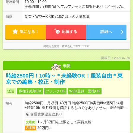
額を記載しています。 ■ 試用期間中・研修期間中は 住宅補助な
10:00～19:00
勤務時間
どの福利厚生が一部制限されます
実働時間：8時間/日 ＼フルフレックス制案件あり！／ 推しのア
ニメをいち早くチェックできる オンラインゲームの開始時間を
考慮しなくても良い◎ ◎実働8時間（休憩1時間） ◎プロジェク
副業・WワークOK / 10名以上の大量募集
特徴
トにより変動あり ◎10時前に始業のプロジェクトも
気になる！
応募する
詳細へ
掲載元企業名
株式会社CORE CODE
掲載日：2026.07.30
未読
時給2500円！10時～＊未経験OK！服装自由＊東
京での編集・校正・制作
派遣
職種未経験OK
ブランクOK
WEB登録・面接OK
時給2500円 月収例 43万円 時給2500円×実働8h×週5日×4週
給与
+残業10h ※月収例を保証するものではありません。※給与即受
取りサービス利用可（利用条件有）
交通費別途支給あり
1ヶ月3万円を上限として実費支給
交通費
30万円～
月収例