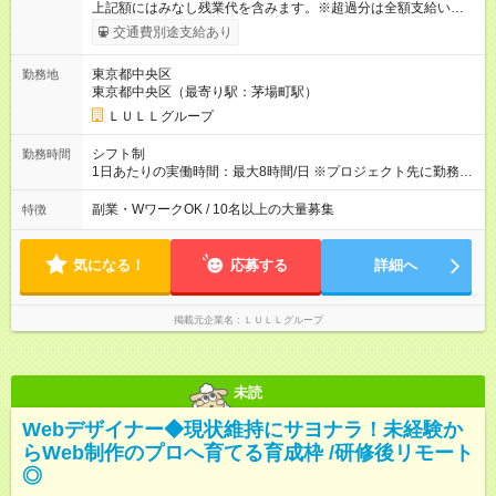
上記額にはみなし残業代を含みます。※超過分は全額支給いたし
ます。 みなし残業代 21,675円／月 みなし残業時間 12時間／月 -
交通費別途支給あり
------------------------------------------------------- ≪経験者の方は以下と
なります≫ --------------------------------------------------------- ◎月給35
東京都中央区
勤務地
万円～＋業績賞与＋交通費＋各種手当 ※固定残業代（30時間/6
東京都中央区（最寄り駅：茅場町駅）
万6，610円分）を含む。超過分は追加支給いたします 能力やス
キルを考慮し初任給を決定。経験者の方は前給考慮も可能で
ＬＵＬＬグループ
す！ ◎昇給年1回（研修終了後） ◎賞与年2回（2月・8月）＋業
績賞与あり ◤スキルアップも、収入アップも。◢ 入社後の成長
シフト制
勤務時間
や頑張りは、しっかり給与で還元しています。 実際にほぼ全員
1日あたりの実働時間：最大8時間/日 ※プロジェクト先に勤務時
が入社1年以内に昇給を実現。 なかには転職後に年収250万円以
間は異なります 【シフト例】 ・10時00分～19時00分 ・9時00
上アップした社員も。 エンジニアへの還元率は業界高水準の
分～18時00分 平均残業時間：月10時間以内
副業・WワークOK / 10名以上の大量募集
特徴
87％。 スキルを磨いた分だけ、収入アップも目指せる環境で
す！ 【試用期間】試用期間あり 試用期間の長さ：6ヶ月 ※ 雇用
形態と給与に、本採用時と異なる部分があります。 雇用形態：
気になる！
応募する
詳細へ
中途採用（契約社員） 給与：月給 230,000円以上 上記額にはみ
なし残業代を含みます。※超過分は全額支給いたします。 みな
し残業代 21,329円／月 みなし残業時間 13時間／月 ※交通費は
掲載元企業名
ＬＵＬＬグループ
別途支給いたします ※研修期間中（最大12ヶ月間）も、試用期
間中と同一の給与となります。
未読
Webデザイナー◆現状維持にサヨナラ！未経験か
らWeb制作のプロへ育てる育成枠 /研修後リモート
◎