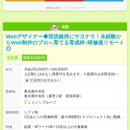
なし残業代を含みます。※超過分は全額支給いたします。 みな
し残業代 21,329円／月 みなし残業時間 13時間／月 ※交通費は
掲載元企業名
ＬＵＬＬグループ
別途支給いたします ※研修期間中（最大12ヶ月間）も、試用期
間中と同一の給与となります。
未読
Webデザイナー◆現状維持にサヨナラ！未経験か
らWeb制作のプロへ育てる育成枠 /研修後リモート
◎
正社員
職種未経験OK
月給250,000円～500,000円
給与
上記額にはみなし残業代を含みます。※超過分は全額支給いたし
ます。 みなし残業代 21,675円／月 みなし残業時間 12時間／月 -
交通費別途支給あり
------------------------------------------------------- ≪経験者の方は以下と
なります≫ --------------------------------------------------------- ◎月給35
東京都中央区
勤務地
万円～＋業績賞与＋交通費＋各種手当 ※固定残業代（30時間/6
東京都中央区（最寄り駅：新富町駅）
万6，610円分）を含む。超過分は追加支給いたします 能力やス
キルを考慮し初任給を決定。経験者の方は前給考慮も可能で
ＬＵＬＬグループ
す！ ◎昇給年1回（研修終了後） ◎賞与年2回（2月・8月）＋業
績賞与あり ◤スキルアップも、収入アップも。◢ 入社後の成長
シフト制
勤務時間
や頑張りは、しっかり給与で還元しています。 実際にほぼ全員
1日あたりの実働時間：最大8時間/日 ※プロジェクト先に勤務時
が入社1年以内に昇給を実現。 なかには転職後に年収250万円以
間は異なります 【シフト例】 ・10時00分～19時00分 ・9時00
上アップした社員も。 エンジニアへの還元率は業界高水準の
分～18時00分 平均残業時間：月10時間以内
副業・WワークOK / 10名以上の大量募集
特徴
87％。 スキルを磨いた分だけ、収入アップも目指せる環境で