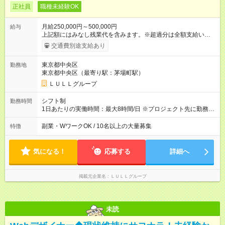
正社員
職種未経験OK
月給250,000円～500,000円
給与
上記額にはみなし残業代を含みます。※超過分は全額支給いたし
ます。 みなし残業代 21,675円／月 みなし残業時間 12時間／月 -
交通費別途支給あり
------------------------------------------------------- ≪経験者の方は以下と
なります≫ --------------------------------------------------------- ◎月給35
東京都中央区
勤務地
万円～＋業績賞与＋交通費＋各種手当 ※固定残業代（30時間/6
東京都中央区（最寄り駅：茅場町駅）
万6，610円分）を含む。超過分は追加支給いたします 能力やス
キルを考慮し初任給を決定。経験者の方は前給考慮も可能で
ＬＵＬＬグループ
す！ ◎昇給年1回（研修終了後） ◎賞与年2回（2月・8月）＋業
績賞与あり ◤スキルアップも、収入アップも。◢ 入社後の成長
シフト制
勤務時間
や頑張りは、しっかり給与で還元しています。 実際にほぼ全員
1日あたりの実働時間：最大8時間/日 ※プロジェクト先に勤務時
が入社1年以内に昇給を実現。 なかには転職後に年収250万円以
間は異なります 【シフト例】 ・10時00分～19時00分 ・9時00
上アップした社員も。 エンジニアへの還元率は業界高水準の
分～18時00分 平均残業時間：月10時間以内
副業・WワークOK / 10名以上の大量募集
特徴
87％。 スキルを磨いた分だけ、収入アップも目指せる環境で
す！ 【試用期間】試用期間あり 試用期間の長さ：6ヶ月 ※ 雇用
形態と給与に、本採用時と異なる部分があります。 雇用形態：
気になる！
応募する
詳細へ
中途採用（契約社員） 給与：月給 230,000円以上 上記額にはみ
なし残業代を含みます。※超過分は全額支給いたします。 みな
し残業代 21,329円／月 みなし残業時間 13時間／月 ※交通費は
掲載元企業名
ＬＵＬＬグループ
別途支給いたします ※研修期間中（最大12ヶ月間）も、試用期
間中と同一の給与となります。
未読