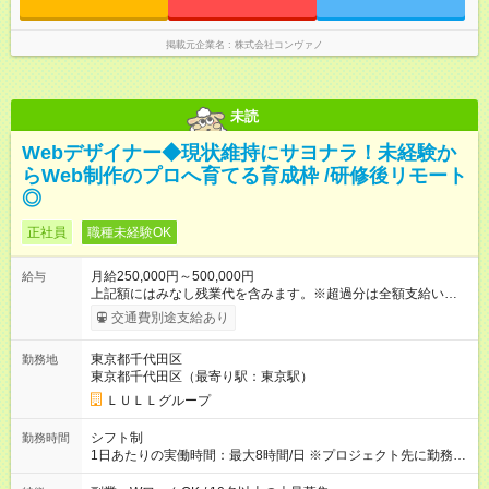
（契約社員） 給与：月給 220,000円以上 上記額にはみなし残業
代を含みます。※超過分は全額支給いたします。 みなし残業
掲載元企業名
株式会社コンヴァノ
代 8,552円／月 みなし残業時間 5.5時間／月
未読
Webデザイナー◆現状維持にサヨナラ！未経験か
らWeb制作のプロへ育てる育成枠 /研修後リモート
◎
正社員
職種未経験OK
月給250,000円～500,000円
給与
上記額にはみなし残業代を含みます。※超過分は全額支給いたし
ます。 みなし残業代 21,675円／月 みなし残業時間 12時間／月 -
交通費別途支給あり
------------------------------------------------------- ≪経験者の方は以下と
なります≫ --------------------------------------------------------- ◎月給35
東京都千代田区
勤務地
万円～＋業績賞与＋交通費＋各種手当 ※固定残業代（30時間/6
東京都千代田区（最寄り駅：東京駅）
万6，610円分）を含む。超過分は追加支給いたします 能力やス
キルを考慮し初任給を決定。経験者の方は前給考慮も可能で
ＬＵＬＬグループ
す！ ◎昇給年1回（研修終了後） ◎賞与年2回（2月・8月）＋業
績賞与あり ◤スキルアップも、収入アップも。◢ 入社後の成長
シフト制
勤務時間
や頑張りは、しっかり給与で還元しています。 実際にほぼ全員
1日あたりの実働時間：最大8時間/日 ※プロジェクト先に勤務時
が入社1年以内に昇給を実現。 なかには転職後に年収250万円以
間は異なります 【シフト例】 ・10時00分～19時00分 ・9時00
上アップした社員も。 エンジニアへの還元率は業界高水準の