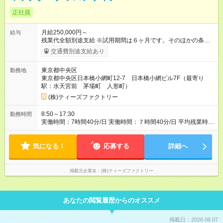
正社員
月給250,000円～
給与
残業代全額別途支給 ※試用期間は６ヶ月です。そのほかの条件
に変更はありません。 ※給与は経験・実績を考慮いたします。
交通費別途支給あり
【試用期間】試用期間あり 試用期間の長さ：6ヶ月 雇用形態、
給与は本採用時と同じです。
東京都中央区
勤務地
東京都中央区日本橋小網町12‐7 日本橋小網ビル7F（最寄り
駅：水天宮前 茅場町 人形町）
(株)ティーズファクトリー
8:50～17:30
勤務時間
実働時間：7時間40分/日 実働時間：７時間40分/日 平均残業時
間：10時間/月 有給取得率：90％
気になる！
応募する
詳細へ
掲載元企業名
(株)ティーズファクトリー
あなたの閲覧履歴からのオススメ
掲載日：2026.08.07