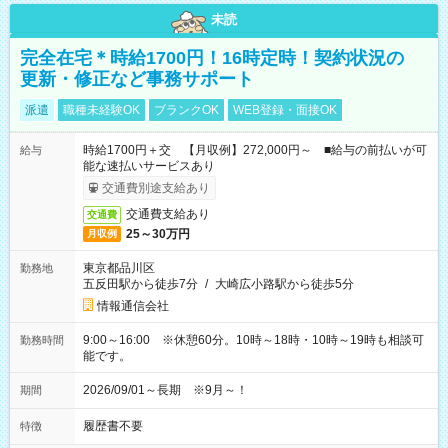
未読
完全在宅＊時給1700円！16時定時！契約状況の
更新・修正など事務サポート
派遣
職種未経験OK
ブランクOK
WEB登録・面接OK
時給1700円＋交 【月収例】272,000円～ ■給与の前払いが可
給与
能な速払いサービスあり
交通費別途支給あり
交通費支給あり
交通費
25～30万円
月収例
東京都品川区
勤務地
五反田駅から徒歩7分
/
大崎広小路駅から徒歩5分
情報通信会社
9:00～16:00 ※休憩60分。10時～18時・10時～19時も相談可
勤務時間
能です。
2026/09/01～長期 ※9月～！
期間
履歴書不要
特徴