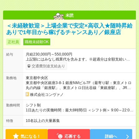
未読
＜未経験歓迎＞上場企業で安定×高収入★随時昇給
ありで1年目から稼げるチャンスあり／銀座店
正社員
職種未経験OK
月給230,000円～550,000円
給与
上記額にはみなし残業代を含みます。※超過分は全額支給いたし
ます。 みなし残業代 8,940円／月 みなし残業時間 5.5時間／月
交通費別途支給あり
上記には、月5.5時間分のみなし残業代(8，940円)を含む。超過
分は別途支給。 ・研修期間6ヶ月 ※研修期間中は月給220，000
東京都中央区
勤務地
円～ （期間中は契約社員） ※社内基準を満たした場合は、その
東京都中央区銀座3-8-1 銀座NMビル7F（最寄り駅：東京メトロ
後正規登用可 【年収例】 ◆エリアマネージャー 月給25万円＋役
丸の内線「銀座駅」、東京メトロ日比谷線「東銀座駅」、JR山
職手当3万円＋インセン14万5，781円＝42万5，781円 ◆店長
手線「有楽町駅」）
月給 25万円＋役職手当1万円＋インセン8万2，547円＝34万2，
株式会社コンヴァノ
547円 ◆社員(役職なし) 月給23万円＋インセン1万4701円＝24
万4，701円 ＜別途支給手当＞ ・インセンティブ：月10万円以
シフト制
勤務時間
上も可能！ ・賞与：年2回(6月/12月)※業績による ・交通費：月
1日あたりの実働時間：最大8時間/日 ＜シフト例＞ 9:00～22:00
上限3万円 ＜昇給制度＞※正社員後 ・昇給額：平均1万円(1回あ
でのシフト制（実働8時間／休憩60分） ※残業時間は月平均で
たり) ・回数：随時 ・反映時期：次月の給与から ・評価手法：
10時間程度 ※営業時間は【平日】11：00～22：00、【土日祝】
10名以上の大量募集
特徴
社内評価に基づく ※あなたの頑張りをしっかり評価します！で
10：00～21：00です。商業施設内店舗は施設の営業時間に準じ
きることが増えるほどお給料に反映される環境です。 【試用期
ます。
間】試用期間あり 試用期間の長さ：6ヶ月 ※ 雇用形態と給与
気になる！
応募する
詳細へ
に、本採用時と異なる部分があります。 雇用形態：中途採用