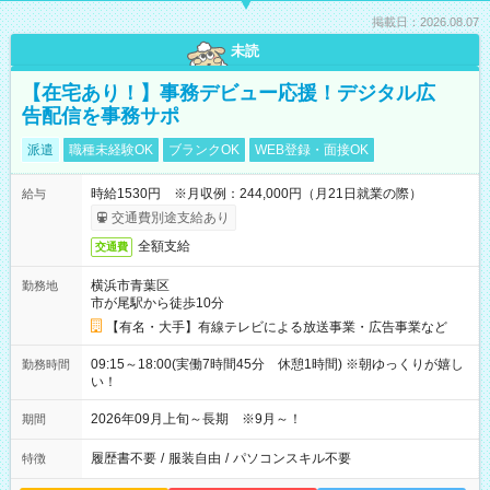
掲載日：2026.08.07
未読
【在宅あり！】事務デビュー応援！デジタル広
告配信を事務サポ
派遣
職種未経験OK
ブランクOK
WEB登録・面接OK
時給1530円 ※月収例：244,000円（月21日就業の際）
給与
交通費別途支給あり
全額支給
交通費
横浜市青葉区
勤務地
市が尾駅から徒歩10分
【有名・大手】有線テレビによる放送事業・広告事業など
09:15～18:00(実働7時間45分 休憩1時間) ※朝ゆっくりが嬉し
勤務時間
い！
2026年09月上旬～長期 ※9月～！
期間
履歴書不要
/
服装自由
/
パソコンスキル不要
特徴