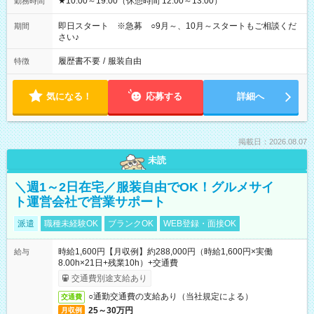
★10:00～19:00（休憩時間 12:00～13:00）
勤務時間
即日スタート ※急募 ○9月～、10月～スタートもご相談くだ
期間
さい♪
履歴書不要
/
服装自由
特徴
気になる！
応募する
詳細へ
掲載日：2026.08.07
未読
＼週1～2日在宅／服装自由でOK！グルメサイ
ト運営会社で営業サポート
派遣
職種未経験OK
ブランクOK
WEB登録・面接OK
時給1,600円【月収例】約288,000円（時給1,600円×実働
給与
8.00h×21日+残業10h）+交通費
交通費別途支給あり
○通勤交通費の支給あり（当社規定による）
交通費
25～30万円
月収例