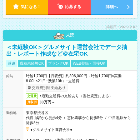
気になる！
応募する
詳細へ
掲載日：2026.08.07
未読
＜未経験OK＞グルメサイト運営会社でデータ抽
出・レポート作成など＠在宅OK
派遣
職種未経験OK
ブランクOK
WEB登録・面接OK
時給1,700円【月収例】約306,000円（時給1,700円×実働
給与
8.00h×21日+残業10h）+交通費
交通費別途支給あり
○通勤交通費の支給あり（当社規定による）
交通費
30万円～
月収例
東京都渋谷区
勤務地
代官山駅から徒歩4分
/
恵比寿駅から徒歩5分
/
中目黒駅から
徒歩8分
●グルメサイト運営会社●