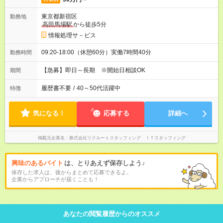
東京都新宿区
勤務地
高田馬場駅
から徒歩5分
情報処理サ－ビス
09:20-18:00（休憩60分）実働7時間40分
勤務時間
【急募】即日～長期 ※開始日相談OK
期間
履歴書不要
/
40～50代活躍中
特徴
気になる！
応募する
詳細へ
掲載元企業名
株式会社リクルートスタッフィング ＩＴスタッフィング
興味のあるバイト
は、とりあえず保存しよう♪
保存した求人は、後からまとめて応募できるよ。
企業からアプローチが届くことも！
あなたの閲覧履歴からのオススメ