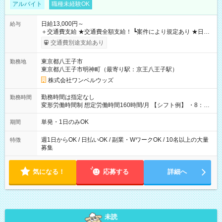
アルバイト
職種未経験OK
日給13,000円～
給与
＋交通費支給 ★交通費全額支給！ ┗案件により規定あり ★日払
いOK！（規定あり） ┗働いたその日に現金GET♪ お仕事後はコ
交通費別途支給あり
ンビニATMから 日払い分を引き落とせます！ 【試用期間】試
用期間なし
東京都八王子市
勤務地
東京都八王子市明神町（最寄り駅：京王八王子駅）
株式会社ワンベルウッズ
勤務時間は指定なし
勤務時間
変形労働時間制 想定労働時間160時間/月 【シフト例】 ・8：00
～21：00
単発・1日のみOK
期間
週1日からOK / 日払いOK / 副業・WワークOK / 10名以上の大量
特徴
募集
気になる！
応募する
詳細へ
未読