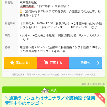
東京都新宿区
勤務地
高田馬場駅
/
四ツ谷駅
/
東新宿駅
/
…
【自宅からドアtoドアで30分以内】介護施設でのお仕事。勤
務地選べます！
【日勤のみ】9:00～17:00（休憩60分） ■ご希望があればその他
勤務時間
シフトもOK！ （例）8:30～17:30 10:00～19:00 など
「家族とお休みを合わせたい」 「できれば残業はしたくない」
など、あなたのご希望に沿ったお仕事をご紹介します！ ※Wワ
2ヶ月～ ■ご応募から最短3日後に開始可能 8月～、9月スター
期間
ーク希望の方へ 今ご覧のお仕事で希望する勤務時間と、もう1つ
トもOK！
のお仕事の勤務時間。 合計で週40時間を超える場合は応募でき
ません
履歴書不要
/
40～50代活躍中
/
服装自由
/
シフト勤務
/
10名以
特徴
上の大量募集
/
パソコンスキル不要
気になる！
応募する
詳細へ
掲載元企業名
日研トータルソーシング株式会社 メディカルケア事業部 ナース派遣
掲載日：2026.08.08
未読
NEW
＼通勤ラッシュとはサヨナラ／介護施設で健康
管理中心のオシゴト