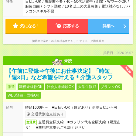
日払いOK
/
履歴書不要
/
40～50代活躍中
/
副業・WワークOK
/
特徴
服装自由
/
シフト勤務
/
10名以上の大量募集
/
電話対応なし
/
パ
ソコンスキル不要
気になる！
応募する
詳細へ
掲載元企業名
株式会社ネオキャリア ナイス！介護事業部
掲載日：2026.08.07
未読
NEW
【午前に登録⇒午後にお仕事決定】「時短」
「週3日」など希望を叶える＊介護スタッフ
派遣
職種未経験OK
社会人未経験OK
大学生歓迎
ブランクOK
WEB登録・面接OK
時給1600円～ ■日払いOK（規定あり）※即日払い不可
給与
交通費別途支給あり
交通費全額支給 ■ガソリン代も全額支給（規定あ
交通費
り） ■無料駐車場もご相談ください