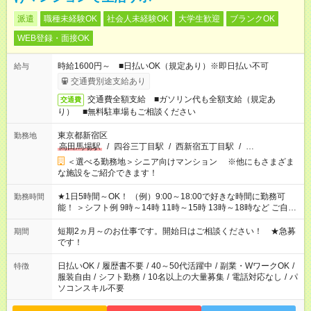
派遣
職種未経験OK
社会人未経験OK
大学生歓迎
ブランクOK
WEB登録・面接OK
時給1600円～ ■日払いOK（規定あり）※即日払い不可
給与
交通費別途支給あり
交通費全額支給 ■ガソリン代も全額支給（規定あ
交通費
り） ■無料駐車場もご相談ください
東京都新宿区
勤務地
高田馬場駅
/
四谷三丁目駅
/
西新宿五丁目駅
/
…
＜選べる勤務地＞シニア向けマンション ※他にもさまざま
な施設をご紹介できます！
★1日5時間～OK！ （例）9:00～18:00で好きな時間に勤務可
勤務時間
能！ ＞シフト例 9時～14時 11時～15時 13時～18時など ご自身
のご都合に合わせて勤務時間をご相談ください！ ★家庭の都合
でお休みや時間の調整が必要な場合も遠慮なくご相談くださ
短期2ヵ月～のお仕事です。開始日はご相談ください！ ★急募
期間
い。
です！
日払いOK
/
履歴書不要
/
40～50代活躍中
/
副業・WワークOK
/
特徴
服装自由
/
シフト勤務
/
10名以上の大量募集
/
電話対応なし
/
パ
ソコンスキル不要