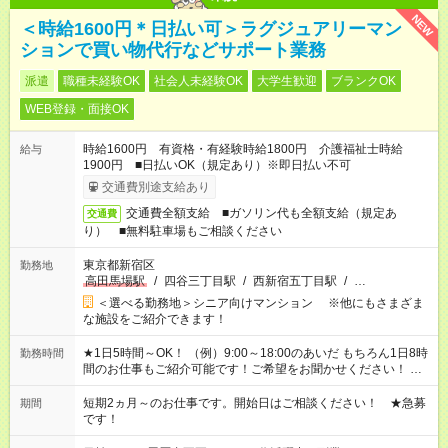
NEW
＜時給1600円＊日払い可＞ラグジュアリーマン
ションで買い物代行などサポート業務
派遣
職種未経験OK
社会人未経験OK
大学生歓迎
ブランクOK
WEB登録・面接OK
時給1600円 有資格・有経験時給1800円 介護福祉士時給
給与
1900円 ■日払いOK（規定あり）※即日払い不可
交通費別途支給あり
交通費全額支給 ■ガソリン代も全額支給（規定あ
交通費
り） ■無料駐車場もご相談ください
東京都新宿区
勤務地
高田馬場駅
/
四谷三丁目駅
/
西新宿五丁目駅
/
…
＜選べる勤務地＞シニア向けマンション ※他にもさまざま
な施設をご紹介できます！
★1日5時間～OK！ （例）9:00～18:00のあいだ もちろん1日8時
勤務時間
間のお仕事もご紹介可能です！ご希望をお聞かせください！ ★
家庭の都合でお休みが必要な場合も遠慮なくご相談ください。
※週最低15時間以上の勤務が必要です
短期2ヵ月～のお仕事です。開始日はご相談ください！ ★急募
期間
です！