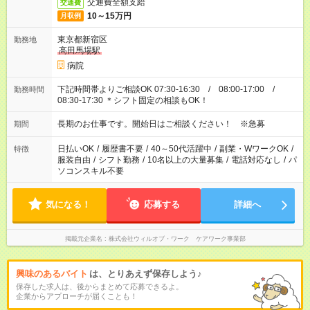
交通費全額支給
交通費
10～15万円
月収例
東京都新宿区
勤務地
高田馬場駅
病院
下記時間帯よりご相談OK 07:30-16:30 / 08:00-17:00 /
勤務時間
08:30-17:30 ＊シフト固定の相談もOK！
長期のお仕事です。開始日はご相談ください！ ※急募
期間
日払いOK
/
履歴書不要
/
40～50代活躍中
/
副業・WワークOK
/
特徴
服装自由
/
シフト勤務
/
10名以上の大量募集
/
電話対応なし
/
パ
ソコンスキル不要
気になる！
応募する
詳細へ
掲載元企業名
株式会社ウィルオブ・ワーク ケアワーク事業部
興味のあるバイト
は、とりあえず保存しよう♪
保存した求人は、後からまとめて応募できるよ。
企業からアプローチが届くことも！