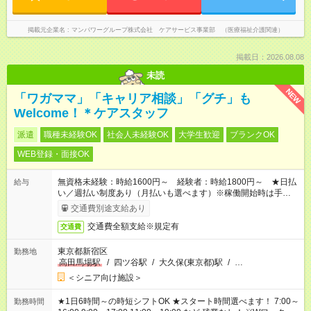
掲載元企業名
マンパワーグループ株式会社 ケアサービス事業部 （医療福祉介護関連）
掲載日：2026.08.08
未読
NEW
「ワガママ」「キャリア相談」「グチ」も
Welcome！＊ケアスタッフ
派遣
職種未経験OK
社会人未経験OK
大学生歓迎
ブランクOK
WEB登録・面接OK
無資格未経験：時給1600円～ 経験者：時給1800円～ ★日払
給与
い／週払い制度あり（月払いも選べます）※稼働開始時は手続き
完了次第のお支払いとなります。
交通費別途支給あり
交通費全額支給※規定有
交通費
東京都新宿区
勤務地
高田馬場駅
/
四ツ谷駅
/
大久保(東京都)駅
/
…
＜シニア向け施設＞
★1日6時間～の時短シフトOK ★スタート時間選べます！ 7:00～
勤務時間