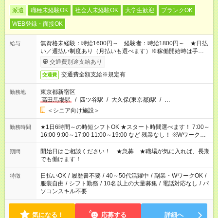
派遣
職種未経験OK
社会人未経験OK
大学生歓迎
ブランクOK
WEB登録・面接OK
無資格未経験：時給1600円～ 経験者：時給1800円～ ★日払
給与
い／週払い制度あり（月払いも選べます）※稼働開始時は手続き
完了次第のお支払いとなります。
交通費別途支給あり
交通費全額支給※規定有
交通費
東京都新宿区
勤務地
高田馬場駅
/
四ツ谷駅
/
大久保(東京都)駅
/
…
＜シニア向け施設＞
★1日6時間～の時短シフトOK ★スタート時間選べます！ 7:00～
勤務時間
16:00 9:00～17:00 11:00～19:00 など 残業なし！ ※Wワークの
場合、他のお仕事と合わせ週40時間超の就業はご案内できませ
ん ※法令に基づき、週20時間以上勤務は社会保険への加入対象
開始日はご相談ください！ ★急募 ★職場が気に入れば、長期
期間
となります ※労働者派遣法（日雇い派遣の原則禁止）により、
でも働けます！
短時間・短期間の就業はご案内が難しい場合があります
日払いOK
/
履歴書不要
/
40～50代活躍中
/
副業・WワークOK
/
特徴
服装自由
/
シフト勤務
/
10名以上の大量募集
/
電話対応なし
/
パ
ソコンスキル不要
気になる！
応募する
詳細へ