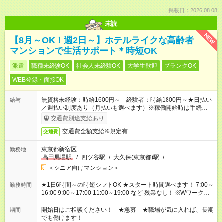
掲載日：2026.08.08
未読
NEW
【8月～OK！週2日～】ホテルライクな高齢者
マンションで生活サポート＊時短OK
派遣
職種未経験OK
社会人未経験OK
大学生歓迎
ブランクOK
WEB登録・面接OK
無資格未経験：時給1600円～ 経験者：時給1800円～★日払い
給与
／週払い制度あり（月払いも選べます）※稼働開始時は手続き完
了次第のお支払いとなります。
交通費別途支給あり
交通費全額支給※規定有
交通費
東京都新宿区
勤務地
高田馬場駅
/
四ツ谷駅
/
大久保(東京都)駅
/
…
＜シニア向けマンション＞
★1日6時間～の時短シフトOK ★スタート時間選べます！ 7:00～
勤務時間
16:00 9:00～17:00 11:00～19:00 など 残業なし！ ※Wワークの
場合、他のお仕事と合わせ週40時間超の就業はご案内できませ
ん ※法令に基づき、週20時間以上勤務は社会保険への加入対象
開始日はご相談ください！ ★急募 ★職場が気に入れば、長期
期間
となります ※労働者派遣法（日雇い派遣の原則禁止）により、
でも働けます！