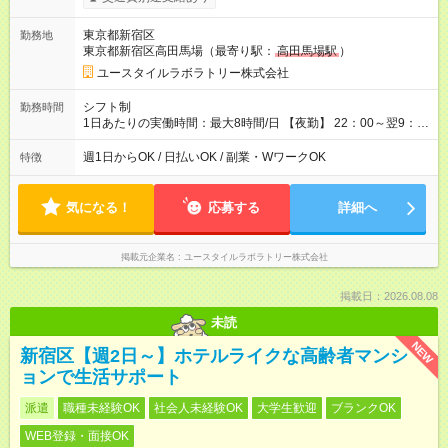
間×4回=6万0,160円 週3回勤務の場合：1,880円×8時間×12回
=18万0,480円 【試用期間】試用期間あり 試用期間の長さ：2ヶ
東京都新宿区
勤務地
月 ※ 雇用形態と給与に、本採用時と異なる部分があります。 雇
東京都新宿区高田馬場（最寄り駅：
高田馬場駅
）
用形態：本採用時と同じです。 給与：時給 1,660円以上
ユースタイルラボラトリー株式会社
シフト制
勤務時間
1日あたりの実働時間：最大8時間/日 【夜勤】 22：00～翌9：
00 ※週1日～OK ／ 夜勤専従 ＊＊ 勤務時間例 ＊＊ ■22時か
ら翌7時 ■23時から翌8時 ■24時から翌9時 など ※上記の時間
週1日からOK / 日払いOK / 副業・WワークOK
特徴
内で8時間勤務（休憩1時間）ご利用者様により、時間は異なり
ます。 ※曜日固定（毎週同じ曜日での勤務となります）
気になる！
応募する
詳細へ
掲載元企業名
ユースタイルラボラトリー株式会社
掲載日：2026.08.08
未読
NEW
新宿区【週2日～】ホテルライクな高齢者マンシ
ョンで生活サポート
派遣
職種未経験OK
社会人未経験OK
大学生歓迎
ブランクOK
WEB登録・面接OK