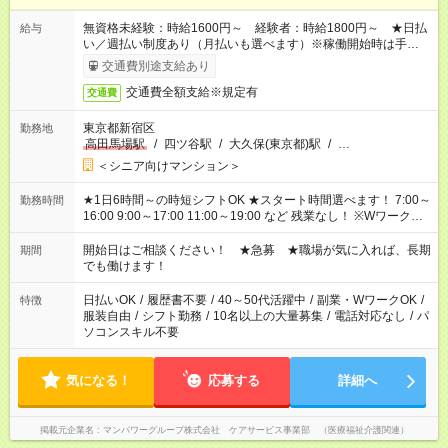
無資格未経験：時給1600円～ 経験者：時給1800円～ ★日払
給与
い／週払い制度あり（月払いも選べます）※稼働開始時は手続き
完了次第のお支払いとなります。
交通費別途支給あり
交通費全額支給※規定有
交通費
東京都新宿区
勤務地
高田馬場駅
/
四ツ谷駅
/
大久保(東京都)駅
/
…
＜シニア向けマンション＞
★1日6時間～の時短シフトOK ★スタート時間選べます！ 7:00～
勤務時間
16:00 9:00～17:00 11:00～19:00 など 残業なし！ ※Wワークの
場合、他のお仕事と合わせ週40時間超の就業はご案内できませ
ん ※法令に基づき、週20時間以上勤務は社会保険への加入対象
開始日はご相談ください！ ★急募 ★職場が気に入れば、長期
期間
となります ※労働者派遣法（日雇い派遣の原則禁止）により、
でも働けます！
短時間・短期間の就業はご案内が難しい場合があります
日払いOK
/
履歴書不要
/
40～50代活躍中
/
副業・WワークOK
/
特徴
服装自由
/
シフト勤務
/
10名以上の大量募集
/
電話対応なし
/
パ
ソコンスキル不要
気になる！
応募する
詳細へ
掲載元企業名
マンパワーグループ株式会社 ケアサービス事業部 （医療福祉介護関連）