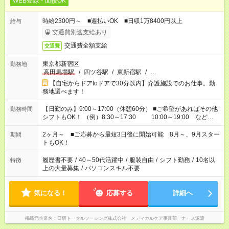
WEB登録・面接OK
時給2300円～ ■週払いOK ■日収1万8400円以上
給与
交通費別途支給あり
交通費全額支給
交通費
東京都新宿区
勤務地
高田馬場駅
/
四ツ谷駅
/
東新宿駅
/
…
【自宅からドアtoドアで30分以内】介護施設でのお仕事。勤
務地選べます！
【日勤のみ】9:00～17:00（休憩60分） ■ご希望があればその他
勤務時間
シフトもOK！ （例）8:30～17:30 10:00～19:00 など
「家族とお休みを合わせたい」 「できれば残業はしたくない」
など、あなたのご希望に沿ったお仕事をご紹介します！ ※Wワ
2ヶ月～ ■ご応募から最短3日後に開始可能 8月～、9月スター
期間
ーク希望の方へ 今ご覧のお仕事で希望する勤務時間と、もう1つ
トもOK！
のお仕事の勤務時間。 合計で週40時間を超える場合は応募でき
ません
履歴書不要
/
40～50代活躍中
/
服装自由
/
シフト勤務
/
10名以
特徴
上の大量募集
/
パソコンスキル不要
気になる！
応募する
詳細へ
掲載元企業名
日研トータルソーシング株式会社 メディカルケア事業部 ナース派遣