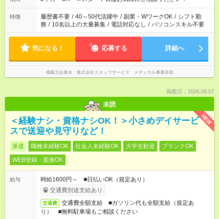
履歴書不要
/
40～50代活躍中
/
副業・WワークOK
/
シフト勤
特徴
務
/
10名以上の大量募集
/
電話対応なし
/
パソコンスキル不要
気になる！
応募する
詳細へ
掲載元企業名
株式会社スタッフサービス メディカル事業本部
掲載日：2026.08.07
未読
NEW
＜経験ナシ・資格ナシOK！＞小さめデイサービ
スで送迎や見守りなど！
派遣
職種未経験OK
社会人未経験OK
大学生歓迎
ブランクOK
WEB登録・面接OK
時給1600円～ ■日払いOK（規定あり）
給与
交通費別途支給あり
交通費全額支給 ■ガソリン代も全額支給（規定あ
交通費
り） ■無料駐車場もご相談ください