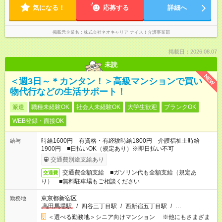
気になる！
応募する
詳細へ
掲載元企業名
株式会社ネオキャリア ナイス！介護事業部
掲載日：2026.08.07
未読
NEW
＜週3日～＊カンタン！＞高級マンションで買い
物代行などの生活サポート！
派遣
職種未経験OK
社会人未経験OK
大学生歓迎
ブランクOK
WEB登録・面接OK
時給1600円 有資格・有経験時給1800円 介護福祉士時給
給与
1900円 ■日払いOK（規定あり）※即日払い不可
交通費別途支給あり
交通費全額支給 ■ガソリン代も全額支給（規定あ
交通費
り） ■無料駐車場もご相談ください
東京都新宿区
勤務地
高田馬場駅
/
四谷三丁目駅
/
西新宿五丁目駅
/
…
＜選べる勤務地＞シニア向けマンション ※他にもさまざま