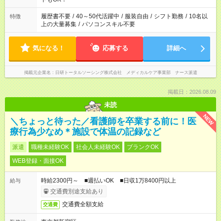
のお仕事の勤務時間。 合計で週40時間を超える場合は応募でき
ません
履歴書不要
/
40～50代活躍中
/
服装自由
/
シフト勤務
/
10名以
特徴
上の大量募集
/
パソコンスキル不要
気になる！
応募する
詳細へ
掲載元企業名
日研トータルソーシング株式会社 メディカルケア事業部 ナース派遣
掲載日：2026.08.09
未読
NEW
＼ちょっと待った／看護師を卒業する前に！医
療行為少なめ＊施設で体温の記録など
派遣
職種未経験OK
社会人未経験OK
ブランクOK
WEB登録・面接OK
時給2300円～ ■週払いOK ■日収1万8400円以上
給与
交通費別途支給あり
交通費全額支給
交通費