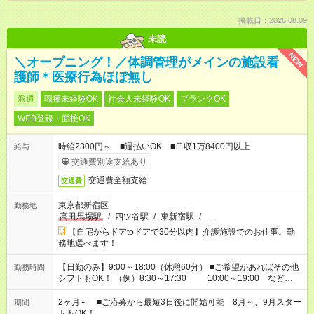
掲載日：2026.08.09
未読
NEW
＼オープニング！／体調管理がメインの施設看
護師＊医療行為ほぼ無し
派遣
職種未経験OK
社会人未経験OK
ブランクOK
WEB登録・面接OK
時給2300円～ ■週払いOK ■日収1万8400円以上
給与
交通費別途支給あり
交通費全額支給
交通費
東京都新宿区
勤務地
高田馬場駅
/
四ツ谷駅
/
東新宿駅
/
…
【自宅からドアtoドアで30分以内】介護施設でのお仕事。勤
務地選べます！
【日勤のみ】9:00～18:00（休憩60分） ■ご希望があればその他
勤務時間
シフトもOK！ （例）8:30～17:30 10:00～19:00 など
「家族とお休みを合わせたい」 「できれば残業はしたくない」
など、あなたのご希望に沿ったお仕事をご紹介します！ ※Wワ
2ヶ月～ ■ご応募から最短3日後に開始可能 8月～、9月スター
期間
ーク希望の方へ 今ご覧のお仕事で希望する勤務時間と、もう1つ
トもOK！