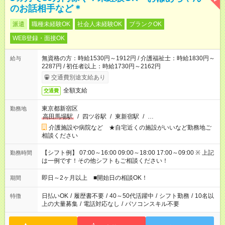
のお話相手など＊
派遣
職種未経験OK
社会人未経験OK
ブランクOK
WEB登録・面接OK
無資格の方：時給1530円～1912円 / 介護福祉士：時給1830円～
給与
2287円 / 初任者以上：時給1730円～2162円
交通費別途支給あり
全額支給
交通費
東京都新宿区
勤務地
高田馬場駅
/
四ツ谷駅
/
東新宿駅
/
…
介護施設や病院など ★自宅近くの施設がいいなど勤務地ご
相談ください
【シフト例】 07:00～16:00 09:00～18:00 17:00～09:00 ※ 上記
勤務時間
は一例です！その他シフトもご相談ください！
即日～2ヶ月以上 ■開始日の相談OK！
期間
日払いOK
/
履歴書不要
/
40～50代活躍中
/
シフト勤務
/
10名以
特徴
上の大量募集
/
電話対応なし
/
パソコンスキル不要