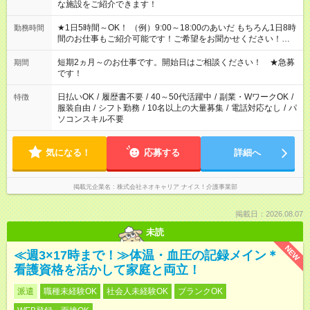
な施設をご紹介できます！
★1日5時間～OK！ （例）9:00～18:00のあいだ もちろん1日8時
勤務時間
間のお仕事もご紹介可能です！ご希望をお聞かせください！★家
庭の都合でお休みが必要な場合も遠慮なくご相談ください。 ※
週最低15時間以上の勤務が必要です
短期2ヵ月～のお仕事です。開始日はご相談ください！ ★急募
期間
です！
日払いOK
/
履歴書不要
/
40～50代活躍中
/
副業・WワークOK
/
特徴
服装自由
/
シフト勤務
/
10名以上の大量募集
/
電話対応なし
/
パ
ソコンスキル不要
気になる！
応募する
詳細へ
掲載元企業名
株式会社ネオキャリア ナイス！介護事業部
掲載日：2026.08.07
未読
NEW
≪週3×17時まで！≫体温・血圧の記録メイン＊
看護資格を活かして家庭と両立！
派遣
職種未経験OK
社会人未経験OK
ブランクOK