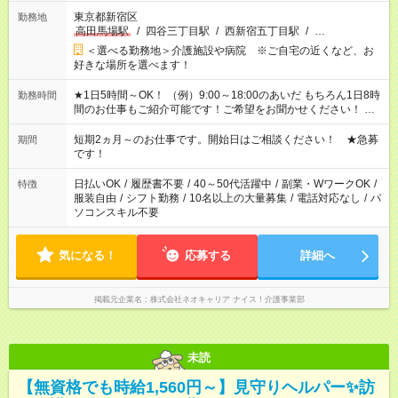
東京都新宿区
勤務地
高田馬場駅
/
四谷三丁目駅
/
西新宿五丁目駅
/
…
＜選べる勤務地＞介護施設や病院 ※ご自宅の近くなど、お
好きな場所を選べます！
★1日5時間～OK！ （例）9:00～18:00のあいだ もちろん1日8時
勤務時間
間のお仕事もご紹介可能です！ご希望をお聞かせください！ ★
家庭の都合でお休みが必要な場合も遠慮なくご相談ください。
※週最低15時間以上の勤務が必要です
短期2ヵ月～のお仕事です。開始日はご相談ください！ ★急募
期間
です！
日払いOK
/
履歴書不要
/
40～50代活躍中
/
副業・WワークOK
/
特徴
服装自由
/
シフト勤務
/
10名以上の大量募集
/
電話対応なし
/
パ
ソコンスキル不要
気になる！
応募する
詳細へ
掲載元企業名
株式会社ネオキャリア ナイス！介護事業部
未読
【無資格でも時給1,560円～】見守りヘルパー✨訪