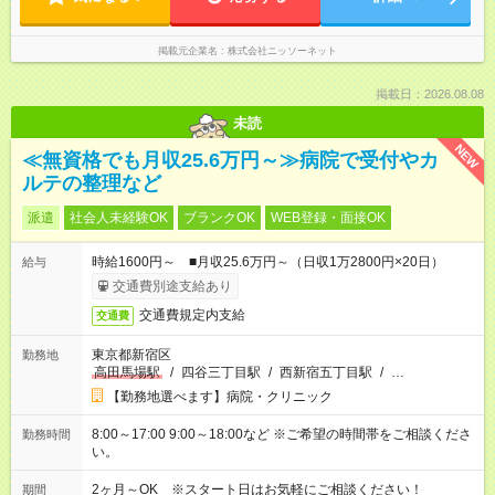
掲載元企業名
株式会社ニッソーネット
掲載日：2026.08.08
未読
NEW
≪無資格でも月収25.6万円～≫病院で受付やカ
ルテの整理など
派遣
社会人未経験OK
ブランクOK
WEB登録・面接OK
時給1600円～ ■月収25.6万円～（日収1万2800円×20日）
給与
交通費別途支給あり
交通費規定内支給
交通費
東京都新宿区
勤務地
高田馬場駅
/
四谷三丁目駅
/
西新宿五丁目駅
/
…
【勤務地選べます】病院・クリニック
8:00～17:00 9:00～18:00など ※ご希望の時間帯をご相談くださ
勤務時間
い。
2ヶ月～OK ※スタート日はお気軽にご相談ください！
期間