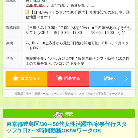
東京都新宿区
勤務地
高田馬場駅
/
四ツ谷駅
/
東新宿駅
/
…
【自宅からドアtoドアで30分以内】介護施設でのお仕事。勤
務地選べます！
【日勤のみ】9:00～17:00（休憩60分） ■ご希望があればその他
勤務時間
シフトもOK！ （例）8:30～17:30 10:00～19:00 など
「家族とお休みを合わせたい」 「できれば残業はしたくない」
など、あなたのご希望に沿ったお仕事をご紹介します！ ※Wワ
2ヶ月～ ■ご応募から最短3日後に開始可能 8月～、9月スター
期間
ーク希望の方へ 今ご覧のお仕事で希望する勤務時間と、もう1つ
トもOK！
のお仕事の勤務時間。 合計で週40時間を超える場合は応募でき
ません
履歴書不要
/
40～50代活躍中
/
服装自由
/
シフト勤務
/
10名以
特徴
上の大量募集
/
パソコンスキル不要
気になる！
応募する
詳細へ
掲載元企業名
日研トータルソーシング株式会社 メディカルケア事業部 ナース派遣
未読
東京都豊島区/30～50代女性活躍中/家事代行スタ
ッフ/1日2～3時間勤務OK/WワークOK