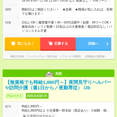
16:00 9:00～17:00 11:00～19:00 など 残業なし！ ※Wワークの
場合、他のお仕事と合わせ週40時間超の就業はご案内できませ
ん ※法令に基づき、週20時間以上勤務は社会保険への加入対象
開始日はご相談ください！ ★急募 ★職場が気に入れば、長期
期間
となります ※労働者派遣法（日雇い派遣の原則禁止）により、
でも働けます！
短時間・短期間の就業はご案内が難しい場合があります
日払いOK
/
履歴書不要
/
40～50代活躍中
/
副業・WワークOK
/
特徴
服装自由
/
シフト勤務
/
10名以上の大量募集
/
電話対応なし
/
パ
ソコンスキル不要
気になる！
応募する
詳細へ
掲載元企業名
マンパワーグループ株式会社 ケアサービス事業部 （医療福祉介護関連）
未読
【無資格でも時給1,880円～】夜間見守りヘルパー
✨訪問介護（週1日から／夜勤専従） /Jb
アルバイト
職種未経験OK
時給1,880円～
給与
時給1,880円以上 ※交通費一部支給（既定あり） ※経験・能力を
考慮して決定します 【収入例】 週1回勤務の場合：1,880円×8時
交通費別途支給あり