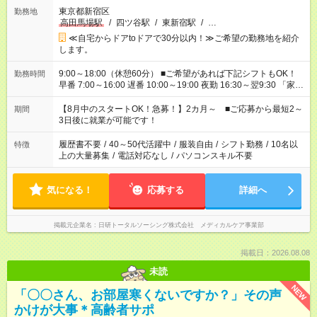
東京都新宿区
勤務地
高田馬場駅
/
四ツ谷駅
/
東新宿駅
/
…
≪自宅からドアtoドアで30分以内！≫ご希望の勤務地を紹介
します。
9:00～18:00（休憩60分） ■ご希望があれば下記シフトもOK！
勤務時間
早番 7:00～16:00 遅番 10:00～19:00 夜勤 16:30～翌9:30 「家族
と休みを合わせたい」 「余裕を持って夕飯の準備がしたい」
「できれば残業はしたくない」 など、ご希望を教えてください
【8月中のスタートOK！急募！】2カ月～ ■ご応募から最短2～
期間
ね。 ※Wワーク希望の方へ 今ご覧のお仕事で希望する勤務時間
3日後に就業が可能です！
と、もう1つのお仕事の勤務時間。 合計で週40時間を超える場
合は応募できません。
履歴書不要
/
40～50代活躍中
/
服装自由
/
シフト勤務
/
10名以
特徴
上の大量募集
/
電話対応なし
/
パソコンスキル不要
気になる！
応募する
詳細へ
掲載元企業名
日研トータルソーシング株式会社 メディカルケア事業部
掲載日：2026.08.08
未読
NEW
「〇〇さん、お部屋寒くないですか？」その声
かけが大事＊高齢者サポ