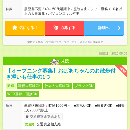
履歴書不要
/
40～50代活躍中
/
服装自由
/
シフト勤務
/
10名以
特徴
上の大量募集
/
パソコンスキル不要
気になる！
応募する
詳細へ
掲載元企業名
株式会社スタッフサービス メディカル事業本部
掲載日：2026.08.08
未読
NEW
【オープニング募集】おばあちゃんのお散歩付
き添いも仕事の1つ
派遣
職種未経験OK
社会人未経験OK
ブランクOK
WEB登録・面接OK
無資格未経験：時給1500円～ ■週払いOK ■扶養内OK ■日収
給与
1万2000円以上
交通費別途支給あり
交通費全額支給
交通費