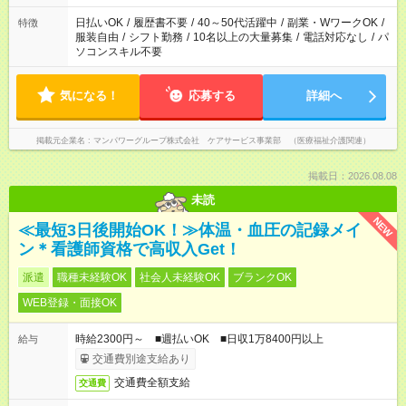
短時間・短期間の就業はご案内が難しい場合があります
日払いOK
/
履歴書不要
/
40～50代活躍中
/
副業・WワークOK
/
特徴
服装自由
/
シフト勤務
/
10名以上の大量募集
/
電話対応なし
/
パ
ソコンスキル不要
気になる！
応募する
詳細へ
掲載元企業名
マンパワーグループ株式会社 ケアサービス事業部 （医療福祉介護関連）
掲載日：2026.08.08
未読
NEW
≪最短3日後開始OK！≫体温・血圧の記録メイ
ン＊看護師資格で高収入Get！
派遣
職種未経験OK
社会人未経験OK
ブランクOK
WEB登録・面接OK
時給2300円～ ■週払いOK ■日収1万8400円以上
給与
交通費別途支給あり
交通費全額支給
交通費