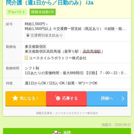
問介護（週1日から／日勤のみ） /Ja
アルバイト
職種未経験OK
時給1,560円～
給与
時給1,560円以上 ※交通費一部支給（既定あり） ※経験・能力を
考慮して決定します 【収入例】 週1回勤務の場合：1,560円×8時
交通費別途支給あり
間×4回=4万9,920円 週3回勤務の場合：1,560円×8時間×12回
=14万9,760円 週5回勤務の場合：1,560円×8時間×20回=24万
東京都新宿区
勤務地
9,600円 【試用期間】試用期間あり 試用期間の長さ：2ヶ月
東京都新宿区高田馬場（最寄り駅：
高田馬場駅
）
※ 雇用形態と給与に、本採用時と異なる部分があります。 雇用
形態：本採用時と同じです。 給与：時給 1,230円以上
ユースタイルラボラトリー株式会社
シフト制
勤務時間
1日あたりの実働時間：最大8時間/日 【日勤】 7：00～22：00
の間で8時間勤務（休憩時間は法定通り） ※週1日～OK ／ 夜勤
なし ＊＊ 勤務時間例 ＊＊ ■8時から17時 ■9時から18時 ■10
週1日からOK / 日払いOK / 副業・WワークOK
特徴
時から19時 ■12時から21時 など ※訪問先により変動 ※曜日固
定（毎週同じ曜日勤務）
気になる！
応募する
詳細へ
掲載元企業名
ユースタイルラボラトリー株式会社
掲載日：2026.08.07
未読