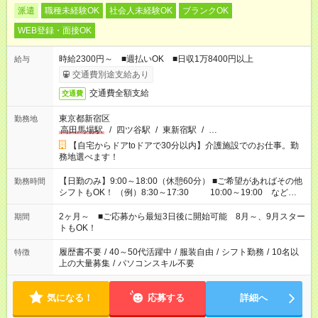
派遣
職種未経験OK
社会人未経験OK
ブランクOK
WEB登録・面接OK
時給2300円～ ■週払いOK ■日収1万8400円以上
給与
交通費別途支給あり
交通費全額支給
交通費
東京都新宿区
勤務地
高田馬場駅
/
四ツ谷駅
/
東新宿駅
/
…
【自宅からドアtoドアで30分以内】介護施設でのお仕事。勤
務地選べます！
【日勤のみ】9:00～18:00（休憩60分） ■ご希望があればその他
勤務時間
シフトもOK！ （例）8:30～17:30 10:00～19:00 など
「家族とお休みを合わせたい」 「余裕を持って夕飯の準備がし
たい」 「できれば残業はしたくない」 など、ご希望があれば教
2ヶ月～ ■ご応募から最短3日後に開始可能 8月～、9月スター
期間
えてくださいね。 ※Wワーク希望の方へ 今ご覧のお仕事で希望
トもOK！
する勤務時間と、もう1つのお仕事の勤務時間。 合計で週40時
間を超える場合は応募できません
履歴書不要
/
40～50代活躍中
/
服装自由
/
シフト勤務
/
10名以
特徴
上の大量募集
/
パソコンスキル不要
気になる！
応募する
詳細へ