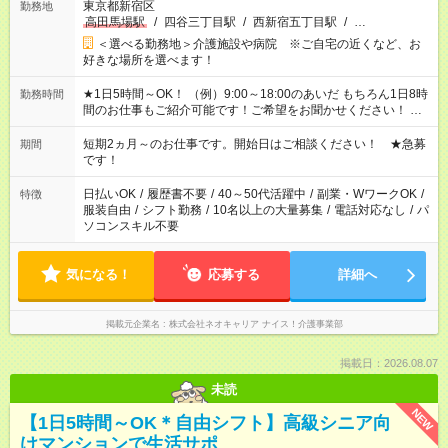
東京都新宿区
勤務地
高田馬場駅
/
四谷三丁目駅
/
西新宿五丁目駅
/
…
＜選べる勤務地＞介護施設や病院 ※ご自宅の近くなど、お
好きな場所を選べます！
★1日5時間～OK！ （例）9:00～18:00のあいだ もちろん1日8時
勤務時間
間のお仕事もご紹介可能です！ご希望をお聞かせください！ ※
週最低15時間以上の勤務が必要です
短期2ヵ月～のお仕事です。開始日はご相談ください！ ★急募
期間
です！
日払いOK
/
履歴書不要
/
40～50代活躍中
/
副業・WワークOK
/
特徴
服装自由
/
シフト勤務
/
10名以上の大量募集
/
電話対応なし
/
パ
ソコンスキル不要
気になる！
応募する
詳細へ
掲載元企業名
株式会社ネオキャリア ナイス！介護事業部
掲載日：2026.08.07
未読
NEW
【1日5時間～OK＊自由シフト】高級シニア向
けマンションで生活サポ