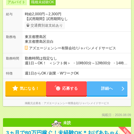
アルバイト
職種未経験OK
時給2,000円～2,300円
給与
【試用期間】試用期間なし
交通費別途支給あり
東京都豊島区
勤務地
東京都豊島区目白
アズエージェンシー有限会社/ジャパンメイドサービス
勤務時間は指定なし
勤務時間
週1日～OK！ ＜シフト例＞ ・10時00分～12時00分 ・14時00
分～16時00分 ※勤務帯は複数あります！ ＼働き方のご希望を
聞かせてください！／ 気になることはなんでも相談してくださ
週1日からOK / 副業・WワークOK
特徴
いね。
気になる！
応募する
詳細へ
掲載元企業名
アズエージェンシー有限会社/ジャパンメイドサービス
掲載日：2026.08.09
未読
NEW
3ヵ月で80万円稼ぐ！未経験OK＊おばあちゃん