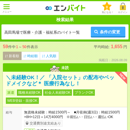
0
メニュー
気になる！
ログイン
検索結果
条件の変更
高田馬場で医療・介護・福祉系のバイト一覧
59
1,655
件中
1
～
50
件表示
平均時給:
円
新着順
時給順
人気順
掲載日：2026.08.09
未読
NEW
＼未経験OK！／ 「入院セット」の配布やベッ
ドメイクなど＊ 医療行為なし！
派遣
職種未経験OK
社会人未経験OK
ブランクOK
WEB登録・面接OK
無資格未経験：時給1500円～ ■月収例(週3日)：時給1500円
給与
×8H×12日＝14万4000円 ※前払い・日払い・週払いOK
交通費別途支給あり