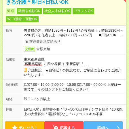
きる介護＊即日×日払いOK
派遣
職種未経験OK
社会人未経験OK
ブランクOK
WEB登録・面接OK
無資格の方：時給1530円～1912円 / 介護福祉士：時給1830円～
給与
2287円 / 初任者以上：時給1730円～2162円 ■日払いOK ■
日収例：1万2240円（時給1530円×8h）
交通費別途支給あり
全額支給
交通費
東京都新宿区
勤務地
高田馬場駅
/
四ツ谷駅
/
東新宿駅
/
…
介護施設 ★自宅近くの施設など、ご希望に合わせてご紹介
いたします！
(1)07:00～16:00 (2)09:00～18:00 (3)17:00～09:00 ※ 上記は一
勤務時間
例です！その他シフトもご相談ください！
即日～2ヶ月以上
期間
日払いOK
/
履歴書不要
/
40～50代活躍中
/
シフト勤務
/
10名以
特徴
上の大量募集
/
電話対応なし
/
パソコンスキル不要
気になる！
応募する
詳細へ