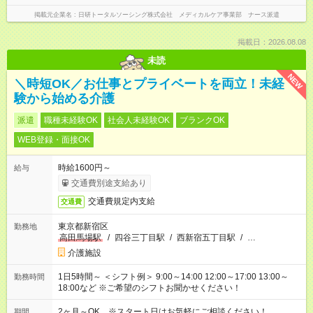
掲載元企業名
日研トータルソーシング株式会社 メディカルケア事業部 ナース派遣
掲載日：2026.08.08
未読
NEW
＼時短OK／お仕事とプライベートを両立！未経
験から始める介護
派遣
職種未経験OK
社会人未経験OK
ブランクOK
WEB登録・面接OK
時給1600円～
給与
交通費別途支給あり
交通費規定内支給
交通費
東京都新宿区
勤務地
高田馬場駅
/
四谷三丁目駅
/
西新宿五丁目駅
/
…
介護施設
1日5時間～ ＜シフト例＞ 9:00～14:00 12:00～17:00 13:00～
勤務時間
18:00など ※ご希望のシフトお聞かせください！
2ヶ月～OK ※スタート日はお気軽にご相談ください！
期間