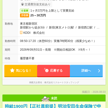
交通費別途支給あり
1ヶ月3万円を上限として実費支給
交通費
25～30万円
月収例
東京都新宿区
勤務地
新宿駅から徒歩3分
/
新宿(東京メトロ)駅
/
新宿西口駅
/
…
KDDI 株式会社
08:50-17:20（休憩60分）実働7時間30分（残業少なめ！）
勤務時間
2026年09月01日～長期 ※開始日相談OK ※9月～！
期間
履歴書不要
特徴
気になる！
応募する
詳細へ
掲載元企業名
株式会社リクルートスタッフィング
掲載日：2026.08.03
未読
時給1900円【正社員前提】明治安田生命保険で申