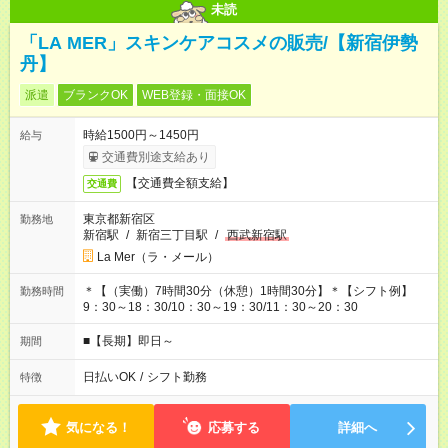
未読
「LA MER」スキンケアコスメの販売/【新宿伊勢
丹】
派遣
ブランクOK
WEB登録・面接OK
時給1500円～1450円
給与
交通費別途支給あり
【交通費全額支給】
交通費
東京都新宿区
勤務地
新宿駅
/
新宿三丁目駅
/
西武新宿駅
La Mer（ラ・メール）
＊【（実働）7時間30分（休憩）1時間30分】＊【シフト例】
勤務時間
9：30～18：30/10：30～19：30/11：30～20：30
■【長期】即日～
期間
日払いOK
/
シフト勤務
特徴
気になる！
応募する
詳細へ