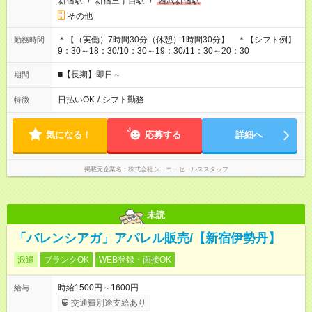
新宿駅
/
新宿三丁目駅
/
西武新宿駅
その他
＊【（実働）7時間30分（休憩）1時間30分】 ＊【シフト例】
勤務時間
9：30～18：30/10：30～19：30/11：30～20：30
■【長期】即日～
期間
日払いOK
/
シフト勤務
特徴
気になる！
応募する
詳細へ
掲載元企業名
株式会社シーエーセールススタッフ
未読
「バレンシアガ」アパレル販売/【新宿伊勢丹】
派遣
ブランクOK
WEB登録・面接OK
時給1500円～1600円
給与
交通費別途支給あり