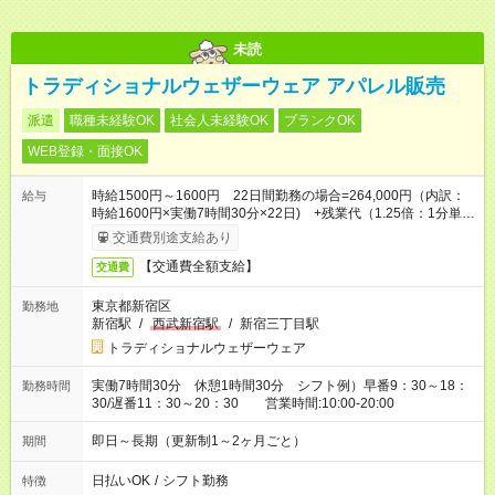
未読
トラディショナルウェザーウェア アパレル販売
派遣
職種未経験OK
社会人未経験OK
ブランクOK
WEB登録・面接OK
時給1500円～1600円 22日間勤務の場合=264,000円（内訳：
給与
時給1600円×実働7時間30分×22日) +残業代（1.25倍：1分単位
で支給） ※時給は経験によります
交通費別途支給あり
【交通費全額支給】
交通費
東京都新宿区
勤務地
新宿駅
/
西武新宿駅
/
新宿三丁目駅
トラディショナルウェザーウェア
実働7時間30分 休憩1時間30分 シフト例）早番9：30～18：
勤務時間
30/遅番11：30～20：30 営業時間:10:00-20:00
即日～長期（更新制1～2ヶ月ごと）
期間
日払いOK
/
シフト勤務
特徴