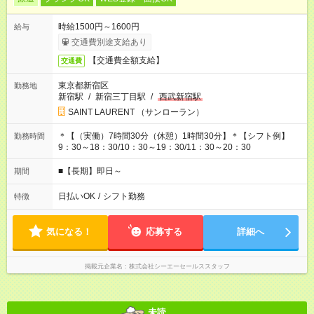
時給1500円～1600円
給与
交通費別途支給あり
【交通費全額支給】
交通費
東京都新宿区
勤務地
新宿駅
/
新宿三丁目駅
/
西武新宿駅
SAINT LAURENT （サンローラン）
＊【（実働）7時間30分（休憩）1時間30分】＊【シフト例】
勤務時間
9：30～18：30/10：30～19：30/11：30～20：30
■【長期】即日～
期間
日払いOK
/
シフト勤務
特徴
気になる！
応募する
詳細へ
掲載元企業名
株式会社シーエーセールススタッフ
未読