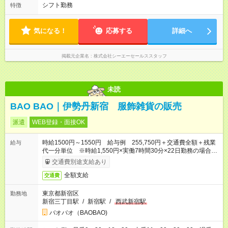
シフト勤務
特徴
気になる！
応募する
詳細へ
掲載元企業名
株式会社シーエーセールススタッフ
未読
BAO BAO｜伊勢丹新宿 服飾雑貨の販売
派遣
WEB登録・面接OK
時給1500円～1550円 給与例 255,750円＋交通費全額＋残業
給与
代一分単位 ※時給1,550円×実働7時間30分×22日勤務の場合。
お時給は一例です。ご経験により異なります。
交通費別途支給あり
全額支給
交通費
東京都新宿区
勤務地
新宿三丁目駅
/
新宿駅
/
西武新宿駅
バオバオ（BAOBAO)