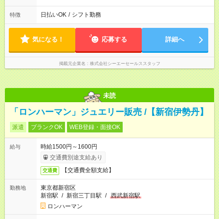
日払いOK
/
シフト勤務
特徴
気になる！
応募する
詳細へ
掲載元企業名
株式会社シーエーセールススタッフ
未読
「ロンハーマン」ジュエリー販売 /【新宿伊勢丹】
派遣
ブランクOK
WEB登録・面接OK
時給1500円～1600円
給与
交通費別途支給あり
【交通費全額支給】
交通費
東京都新宿区
勤務地
新宿駅
/
新宿三丁目駅
/
西武新宿駅
ロンハーマン