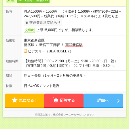
派遣
WEB登録・面接OK
時給1500円～1550円 【月収例】1,500円×7時間30分×22日＝
給与
247,500円＋残業代（時給×1.25倍）※スキルにより異なりま
す。
交通費別途支給あり
上限15,000円ですが、相談致します。
交通費
東京都新宿区
勤務地
新宿駅
/
新宿三丁目駅
/
西武新宿駅
ビアズリー（BEARDSLEY）
【勤務時間】9:30～21:00（月～土）9:30～20:30（日・祝）
勤務時間
（実働7.5時間／休憩1.5時間）【シフト例】早番（9:30～
18:30）中番（11:00～20:00）遅番（12:00～21:00）
即日～長期（1ヶ月～2ヶ月毎の更新制）
期間
日払いOK
/
シフト勤務
特徴
気になる！
応募する
詳細へ
掲載元企業名
株式会社シーエーセールススタッフ