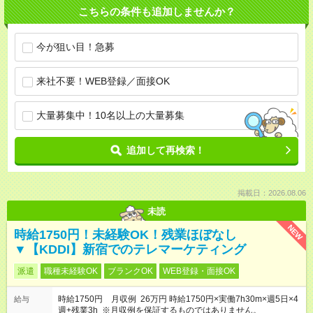
こちらの条件も追加しませんか？
今が狙い目！急募
来社不要！WEB登録／面接OK
大量募集中！10名以上の大量募集
追加して再検索！
掲載日：2026.08.06
未読
NEW
時給1750円！未経験OK！残業ほぼなし
▼【KDDI】新宿でのテレマーケティング
派遣
職種未経験OK
ブランクOK
WEB登録・面接OK
時給1750円 月収例 26万円 時給1750円×実働7h30m×週5日×4
給与
週+残業3h ※月収例を保証するものではありません。