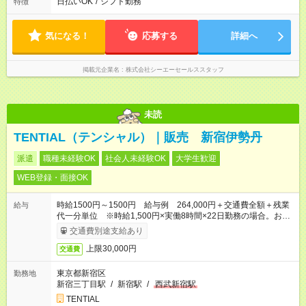
日払いOK
/
シフト勤務
特徴
気になる！
応募する
詳細へ
掲載元企業名
株式会社シーエーセールススタッフ
未読
TENTIAL（テンシャル）｜販売 新宿伊勢丹
派遣
職種未経験OK
社会人未経験OK
大学生歓迎
WEB登録・面接OK
時給1500円～1500円 給与例 264,000円＋交通費全額＋残業
給与
代一分単位 ※時給1,500円×実働8時間×22日勤務の場合。お時
給は一例です。ご経験により異なります。
交通費別途支給あり
上限30,000円
交通費
東京都新宿区
勤務地
新宿三丁目駅
/
新宿駅
/
西武新宿駅
TENTIAL