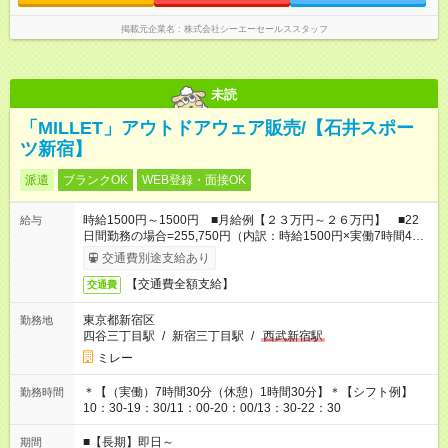
掲載元企業名
株式会社シーエーセールススタッフ
未読
「MILLET」アウトドアウェア販売/【石井スポー
ツ新宿】
派遣
ブランクOK
WEB登録・面接OK
時給1500円～1500円 ■月給例【２３万円～２６万円】 ■22
給与
日間勤務の場合=255,750円（内訳：時給1500円×実働7時間45
分×22日) +残業代（1.25倍：残業代は1分単位で支給）
交通費別途支給あり
【交通費全額支給】
交通費
東京都新宿区
勤務地
四谷三丁目駅
/
新宿三丁目駅
/
西武新宿駅
ミレー
＊【（実働）7時間30分（休憩）1時間30分】＊【シフト例】
勤務時間
10：30-19：30/11：00-20：00/13：30-22：30
■【長期】即日～
期間