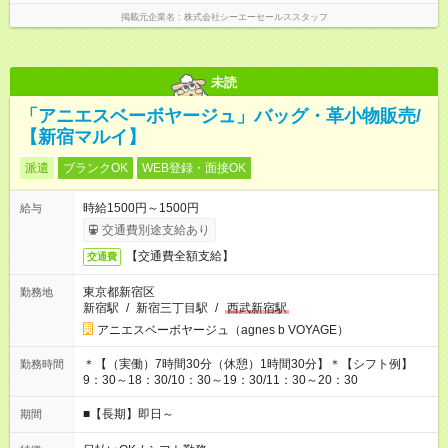
掲載元企業名
株式会社シーエーセールススタッフ
未読
「アニエスベーボヤージュ」バッグ・革小物販売/
【新宿マルイ】
派遣
ブランクOK
WEB登録・面接OK
時給1500円～1500円
給与
交通費別途支給あり
【交通費全額支給】
交通費
東京都新宿区
勤務地
新宿駅
/
新宿三丁目駅
/
西武新宿駅
アニエスベーボヤージュ（agnes b VOYAGE）
＊【（実働）7時間30分（休憩）1時間30分】＊【シフト例】
勤務時間
9：30～18：30/10：30～19：30/11：30～20：30
■【長期】即日～
期間