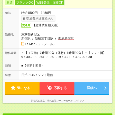
派遣
ブランクOK
WEB登録・面接OK
時給1500円～1450円
給与
交通費別途支給あり
【交通費全額支給】
交通費
東京都新宿区
勤務地
新宿駅
/
新宿三丁目駅
/
西武新宿駅
La Mer（ラ・メール）
＊【（実働）7時間30分（休憩）1時間30分】＊【シフト例】
勤務時間
9：30～18：30/10：30～19：30/11：30～20：30
■【長期】即日～
期間
日払いOK
/
シフト勤務
特徴
気になる！
応募する
詳細へ
掲載元企業名
株式会社シーエーセールススタッフ