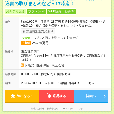
込書の取りまとめなど▼17時迄！
紹介予定派遣
ブランクOK
WEB登録・面接OK
時給1900円 月収例 28万円 時給1900円×実働7h×週5日×4週
給与
+残業10h ※月収例を保証するものではありません。
交通費別途支給あり
1ヶ月3万円を上限として実費支給
交通費
25～30万円
月収例
東京都新宿区
勤務地
新宿駅から徒歩14分
/
都庁前駅から徒歩7分
/
新宿(東京メト
ロ)駅
/
…
明治安田生命保険 相互会社
09:00-17:00（休憩60分）実働7時間
勤務時間
2026年10月01日～長期 ※開始日相談OK ※10月～！
期間
気になる！
応募する
詳細へ
掲載元企業名
株式会社リクルートスタッフィング