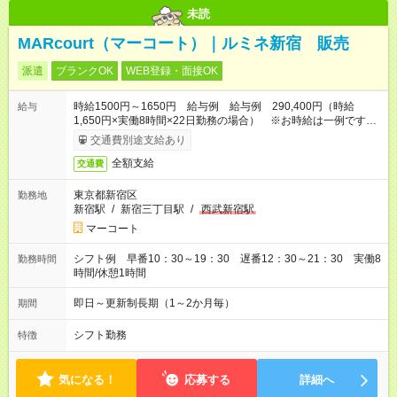
未読
MARcourt（マーコート）｜ルミネ新宿 販売
派遣
ブランクOK
WEB登録・面接OK
時給1500円～1650円 給与例 給与例 290,400円（時給
給与
1,650円×実働8時間×22日勤務の場合） ※お時給は一例です。
ご経験により異なります
交通費別途支給あり
全額支給
交通費
東京都新宿区
勤務地
新宿駅
/
新宿三丁目駅
/
西武新宿駅
マーコート
シフト例 早番10：30～19：30 遅番12：30～21：30 実働8
勤務時間
時間/休憩1時間
即日～更新制長期（1～2か月毎）
期間
シフト勤務
特徴
気になる！
応募する
詳細へ