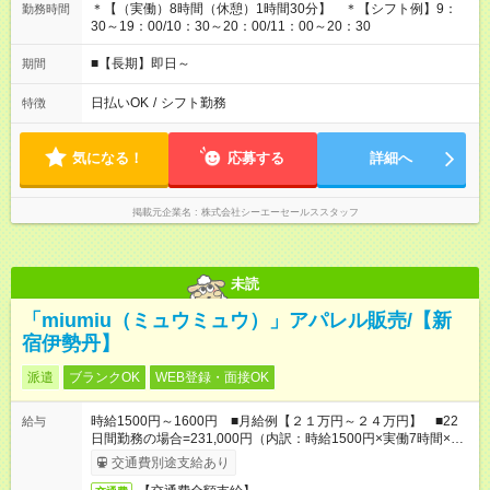
＊【（実働）8時間（休憩）1時間30分】 ＊【シフト例】9：
勤務時間
30～19：00/10：30～20：00/11：00～20：30
■【長期】即日～
期間
日払いOK
/
シフト勤務
特徴
気になる！
応募する
詳細へ
掲載元企業名
株式会社シーエーセールススタッフ
未読
「miumiu（ミュウミュウ）」アパレル販売/【新
宿伊勢丹】
派遣
ブランクOK
WEB登録・面接OK
時給1500円～1600円 ■月給例【２１万円～２４万円】 ■22
給与
日間勤務の場合=231,000円（内訳：時給1500円×実働7時間×22
日) +残業代（1.25倍：残業代は1分単位で支給）
交通費別途支給あり