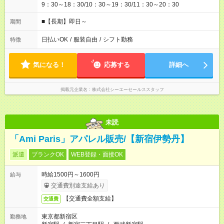
9：30～18：30/10：30～19：30/11：30～20：30
■【長期】即日～
期間
日払いOK
/
服装自由
/
シフト勤務
特徴
気になる！
応募する
詳細へ
掲載元企業名
株式会社シーエーセールススタッフ
未読
「Ami Paris」アパレル販売/【新宿伊勢丹】
派遣
ブランクOK
WEB登録・面接OK
時給1500円～1600円
給与
交通費別途支給あり
【交通費全額支給】
交通費
東京都新宿区
勤務地