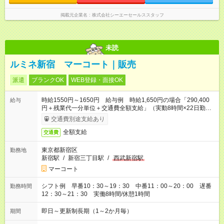
掲載元企業名
株式会社シーエーセールススタッフ
未読
ルミネ新宿 マーコート｜販売
派遣
ブランクOK
WEB登録・面接OK
時給1550円～1650円 給与例 時給1,650円の場合「290,400
給与
円＋残業代一分単位＋交通費全額支給」（実動8時間×22日勤務
の場合 お時給は一例です。ご経験により異なります）
交通費別途支給あり
全額支給
交通費
東京都新宿区
勤務地
新宿駅
/
新宿三丁目駅
/
西武新宿駅
マーコート
シフト例 早番10：30～19：30 中番11：00～20：00 遅番
勤務時間
12：30～21：30 実働8時間/休憩1時間
即日～更新制長期（1～2か月毎）
期間