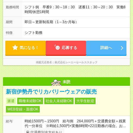
シフト例 早番9：30～18：30 遅番11：30～20：30 実働8
勤務時間
時間/休憩1時間
即日～更新制長期（1～3か月毎）
期間
シフト勤務
特徴
気になる！
応募する
詳細へ
掲載元企業名
株式会社シーエーセールススタッフ
未読
新宿伊勢丹でリカバリーウェアの販売
派遣
職種未経験OK
社会人未経験OK
大学生歓迎
WEB登録・面接OK
時給1500円～1500円 給与例 264,000円＋交通費全額＋残業
給与
代一分単位 ※時給1,500円×実働8時間×22日勤務の場合。お時
給は一例です。ご経験により異なります。
交通費別途支給あり