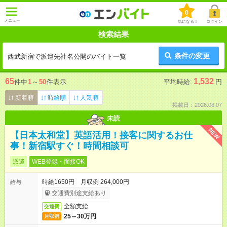
0
メニュー
気になる！
ログイン
検索結果
条件の変更
西武新宿で派遣先社名公開のバイト一覧
65
1,532
件中
1
～
50
件表示
平均時給:
円
新着順
時給順
人気順
掲載日：2026.08.07
未読
NEW
【日本太和堂】英語活用！接客に関するお仕
事！新宿駅すぐ！時間相談可
派遣
WEB登録・面接OK
時給1650円 月収例 264,000円
給与
交通費別途支給あり
全額支給
交通費
25～30万円
月収例