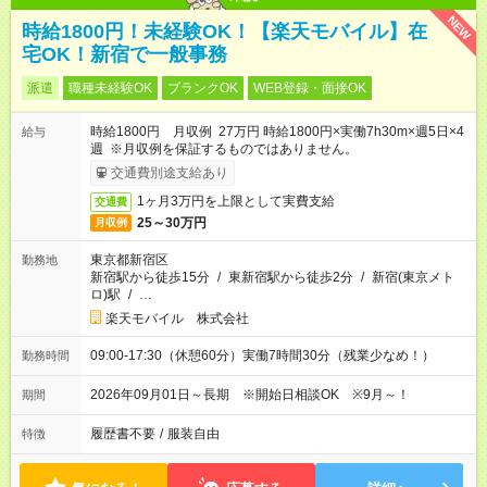
NEW
時給1800円！未経験OK！【楽天モバイル】在
宅OK！新宿で一般事務
派遣
職種未経験OK
ブランクOK
WEB登録・面接OK
時給1800円 月収例 27万円 時給1800円×実働7h30m×週5日×4
給与
週 ※月収例を保証するものではありません。
交通費別途支給あり
1ヶ月3万円を上限として実費支給
交通費
25～30万円
月収例
東京都新宿区
勤務地
新宿駅から徒歩15分
/
東新宿駅から徒歩2分
/
新宿(東京メト
ロ)駅
/
…
楽天モバイル 株式会社
09:00-17:30（休憩60分）実働7時間30分（残業少なめ！）
勤務時間
2026年09月01日～長期 ※開始日相談OK ※9月～！
期間
履歴書不要
/
服装自由
特徴