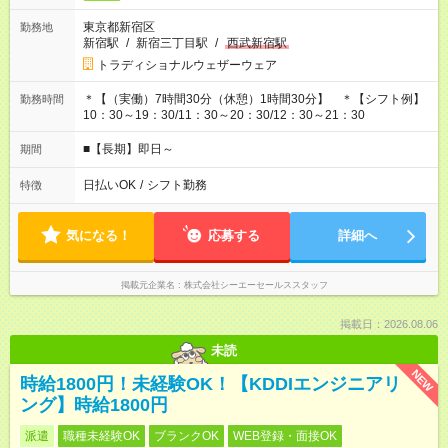
東京都新宿区
勤務地
新宿駅
/
新宿三丁目駅
/
西武新宿駅
トラディショナルウェザーウェア
＊【（実働）7時間30分（休憩）1時間30分】 ＊【シフト例】
勤務時間
10：30～19：30/11：30～20：30/12：30～21：30
■【長期】即日～
期間
日払いOK
/
シフト勤務
特徴
気になる！
応募する
詳細へ
掲載元企業名
株式会社シーエーセールススタッフ
掲載日：2026.08.06
未読
NEW
時給1800円！未経験OK！【KDDIエンジニアリ
ング】時給1800円
派遣
職種未経験OK
ブランクOK
WEB登録・面接OK