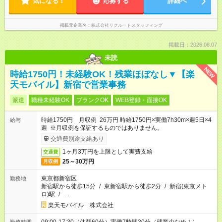
気になる！
応募する
詳細へ
掲載元企業名
株式会社リクルートスタッフィング
掲載日：2026.08.07
未読
NEW
時給1750円！未経験OK！残業ほぼなし▼【楽
天モバイル】新宿で営業事務
派遣
職種未経験OK
ブランクOK
WEB登録・面接OK
時給1750円 月収例 26万円 時給1750円×実働7h30m×週5日×4
給与
週 ※月収例を保証するものではありません。
交通費別途支給あり
1ヶ月3万円を上限として実費支給
交通費
25～30万円
月収例
東京都新宿区
勤務地
新宿駅から徒歩15分
/
東新宿駅から徒歩2分
/
新宿(東京メト
ロ)駅
/
…
楽天モバイル 株式会社