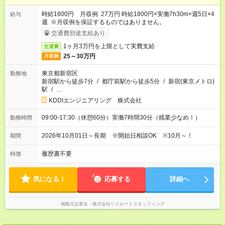
時給1800円 月収例 27万円 時給1800円×実働7h30m×週5日×4
給与
週 ※月収例を保証するものではありません。
交通費別途支給あり
1ヶ月3万円を上限として実費支給
交通費
25～30万円
月収例
東京都新宿区
勤務地
新宿駅から徒歩7分
/
都庁前駅から徒歩5分
/
新宿(東京メトロ)
駅
/
…
KDDIエンジニアリング 株式会社
09:00-17:30（休憩60分）実働7時間30分（残業少なめ！）
勤務時間
2026年10月01日～長期 ※開始日相談OK ※10月～！
期間
履歴書不要
特徴
気になる！
応募する
詳細へ
掲載元企業名
株式会社リクルートスタッフィング