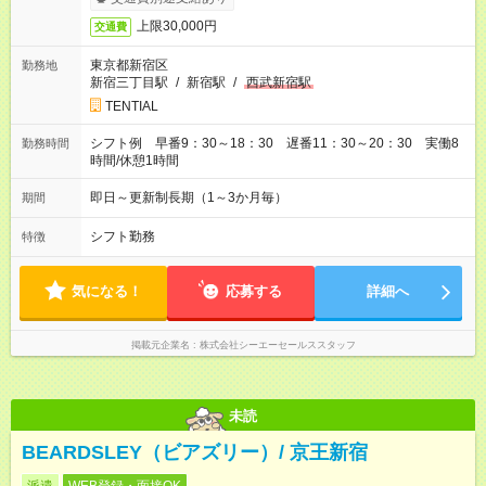
上限30,000円
交通費
東京都新宿区
勤務地
新宿三丁目駅
/
新宿駅
/
西武新宿駅
TENTIAL
シフト例 早番9：30～18：30 遅番11：30～20：30 実働8
勤務時間
時間/休憩1時間
即日～更新制長期（1～3か月毎）
期間
シフト勤務
特徴
気になる！
応募する
詳細へ
掲載元企業名
株式会社シーエーセールススタッフ
未読
BEARDSLEY（ビアズリー）/ 京王新宿