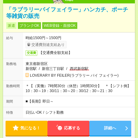
「ラブラリーバイフェイラー」ハンカチ、ポーチ
等雑貨の販売
派遣
ブランクOK
WEB登録・面接OK
時給1500円～1500円
給与
交通費別途支給あり
【交通費全額支給】
交通費
東京都新宿区
勤務地
新宿駅
/
新宿三丁目駅
/
西武新宿駅
LOVERARY BY FEILER(ラブラリー バイ フェイラー)
＊【（実働）7時間30分（休憩）1時間30分】 ＊【シフト例】
勤務時間
10：30～19：30/11：30～20：30/12：30～21：30
■【長期】即日～
期間
日払いOK
/
シフト勤務
特徴
気になる！
応募する
詳細へ