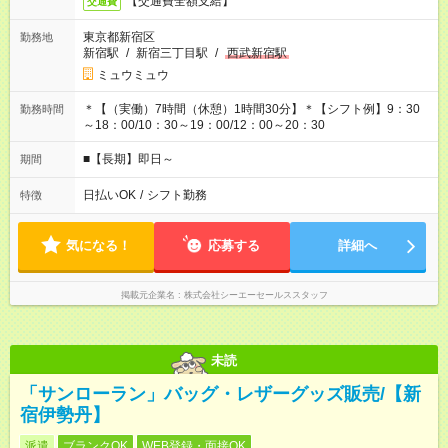
【交通費全額支給】
交通費
東京都新宿区
勤務地
新宿駅
/
新宿三丁目駅
/
西武新宿駅
ミュウミュウ
＊【（実働）7時間（休憩）1時間30分】＊【シフト例】9：30
勤務時間
～18：00/10：30～19：00/12：00～20：30
■【長期】即日～
期間
日払いOK
/
シフト勤務
特徴
気になる！
応募する
詳細へ
掲載元企業名
株式会社シーエーセールススタッフ
未読
「サンローラン」バッグ・レザーグッズ販売/【新
宿伊勢丹】
派遣
ブランクOK
WEB登録・面接OK