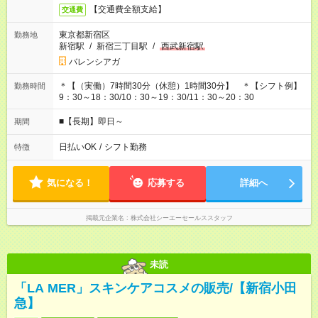
【交通費全額支給】
交通費
東京都新宿区
勤務地
新宿駅
/
新宿三丁目駅
/
西武新宿駅
バレンシアガ
＊【（実働）7時間30分（休憩）1時間30分】 ＊【シフト例】
勤務時間
9：30～18：30/10：30～19：30/11：30～20：30
■【長期】即日～
期間
日払いOK
/
シフト勤務
特徴
気になる！
応募する
詳細へ
掲載元企業名
株式会社シーエーセールススタッフ
未読
「LA MER」スキンケアコスメの販売/【新宿小田
急】