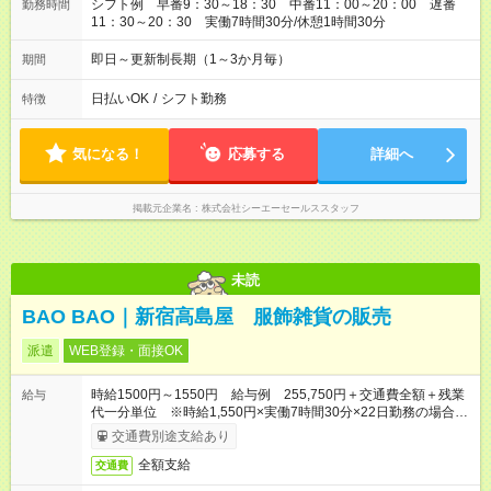
シフト例 早番9：30～18：30 中番11：00～20：00 遅番
勤務時間
11：30～20：30 実働7時間30分/休憩1時間30分
即日～更新制長期（1～3か月毎）
期間
日払いOK
/
シフト勤務
特徴
気になる！
応募する
詳細へ
掲載元企業名
株式会社シーエーセールススタッフ
未読
BAO BAO｜新宿高島屋 服飾雑貨の販売
派遣
WEB登録・面接OK
時給1500円～1550円 給与例 255,750円＋交通費全額＋残業
給与
代一分単位 ※時給1,550円×実働7時間30分×22日勤務の場合。
お時給は一例です。ご経験により異なります。
交通費別途支給あり
全額支給
交通費