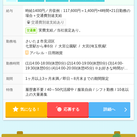
時給1400円／月収例：117,600円＝1,400円×4時間×21日勤務の
給与
場合＋交通費別途支給
交通費別途支給あり
実費支給／当社規定あり。
交通費
さいたま市見沼区
勤務地
七里駅から車6分
/
大宮公園駅
/
大宮(埼玉県)駅
アパレル・日用雑貨
(1)14:00-18:00(休憩0分) (2)14:00-19:00(休憩0分) (3)14:00-
勤務時間
19:30(休憩0分) (4)14:00-20:00(休憩45分) ※お好きな時間が選べ
ます
1ヶ月以上3ヶ月未満／即日～8月末までの期間限定
期間
履歴書不要
/
40～50代活躍中
/
服装自由
/
シフト勤務
/
10名以
特徴
上の大量募集
気になる！
応募する
詳細へ