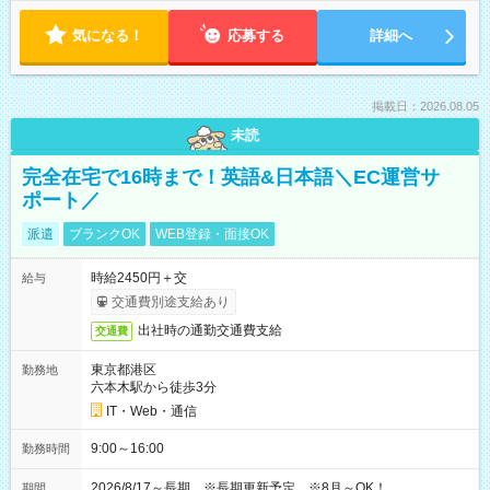
気になる！
応募する
詳細へ
掲載日：2026.08.05
未読
完全在宅で16時まで！英語&日本語＼EC運営サ
ポート／
派遣
ブランクOK
WEB登録・面接OK
時給2450円＋交
給与
交通費別途支給あり
出社時の通勤交通費支給
交通費
東京都港区
勤務地
六本木駅から徒歩3分
IT・Web・通信
9:00～16:00
勤務時間
2026/8/17～長期 ※長期更新予定 ※8月～OK！
期間