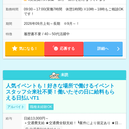
09:00～17:00(実働7時間 休憩1時間) ※10時～18時もご相談OK
勤務時間
です！
2026年09月上旬～長期 ※9月～！
期間
履歴書不要
/
40～50代活躍中
特徴
気になる！
応募する
詳細へ
未読
人気イベントも！好きな場所で働けるイベント
スタッフ☆来社不要！働いたその日に給料もら
える日払い/T1
アルバイト
職種未経験OK
日給13,000円～
給与
＋交通費支給 ★交通費全額支給！ ┗案件により規定あり ★日払
いOK！（規定あり） ┗働いたその日に現金GET♪ お仕事後はコ