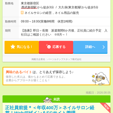
東京都新宿区
勤務地
西武新宿駅
から徒歩3分
/
大久保(東京都)駅から徒歩5分
ネイルサロンの経営，ネイル用品の販売
09:00～18:00(実働8時間 休憩1時間)
勤務時間
【急募】即日～長期 派遣期間6か月後、正社員に紹介予定 入
期間
社日はご相談ください ※8月～！
気になる！
応募する
詳細へ
掲載元企業名
パーソルテンプスタッフ株式会社
興味のあるバイト
は、とりあえず保存しよう♪
保存した求人は、後からまとめて応募できるよ。
企業からアプローチが届くことも！
掲載日：2026.08.05
未読
NEW
正社員前提＊＜年収400万＞ネイルサロン経