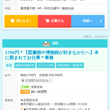
履歴書不要
/
40～50代活躍中
/
服装自由
特徴
気になる！
応募する
詳細へ
掲載日：2026.08.03
未読
1750円＊【図書館や博物館が好きなかたへ】本
に囲まれてお仕事＊事務
派遣
職種未経験OK
ブランクOK
WEB登録・面接OK
時給1750円 月収例 245,000円
給与
交通費別途支給あり
全額支給
交通費
20～25万円
月収例
埼玉県所沢市
勤務地
東所沢駅から徒歩10分
/
所沢駅から民間バス12分
■文芸資料の収集・保存・展示をおこなっています