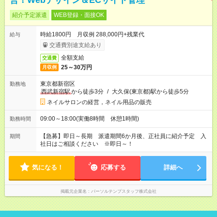
営！Webデザイン＆ECサイト管理
紹介予定派遣
WEB登録・面接OK
時給1800円 月収例 288,000円+残業代
給与
交通費別途支給あり
全額支給
交通費
25～30万円
月収例
東京都新宿区
勤務地
西武新宿駅
から徒歩3分
/
大久保(東京都)駅から徒歩5分
ネイルサロンの経営，ネイル用品の販売
09:00～18:00(実働8時間 休憩1時間)
勤務時間
【急募】即日～長期 派遣期間6か月後、正社員に紹介予定 入
期間
社日はご相談ください ※即日～！
気になる！
応募する
詳細へ
掲載元企業名
パーソルテンプスタッフ株式会社