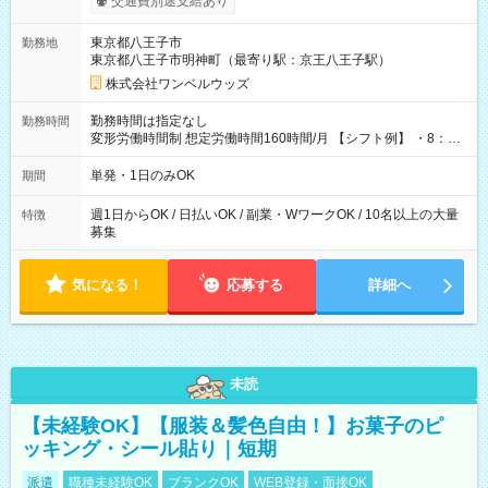
交通費別途支給あり
ンビニATMから 日払い分を引き落とせます！ 【試用期間】試
用期間なし
東京都八王子市
勤務地
東京都八王子市明神町（最寄り駅：京王八王子駅）
株式会社ワンベルウッズ
勤務時間は指定なし
勤務時間
変形労働時間制 想定労働時間160時間/月 【シフト例】 ・8：00
～21：00
単発・1日のみOK
期間
週1日からOK / 日払いOK / 副業・WワークOK / 10名以上の大量
特徴
募集
気になる！
応募する
詳細へ
未読
【未経験OK】【服装＆髪色自由！】お菓子のピ
ッキング・シール貼り｜短期
派遣
職種未経験OK
ブランクOK
WEB登録・面接OK