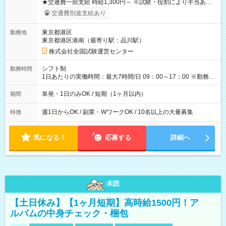
★交通費一部支給 時給1,300円～ ※試験・役割により手当あり
※勤務回数により昇給あり 【即給（前払い）オプションあ
交通費別途支給あり
り！】 希望される場合、勤務から1週間ほどで給与の一部を受け
取れます。 ※手数料418円がかかります。 【過去試験日の収入
東京都港区
勤務地
例】 ・河合塾模擬試験 8:30～17:30（休憩1時間） 時給1,300円
東京都港区港南（最寄り駅：品川駅）
×8時間＝日収10,400円＋交通費 ※当日の役割により時給＋100
円の場合あり ・国家試験 7:00～13:30（休憩なし） 時給1,300
株式会社全国試験運営センター
円（役割手当＋100円）×6時間＝日収8,400円＋交通費 【試用期
間】試用期間なし
シフト制
勤務時間
1日あたりの実働時間：最大7時間/日 09：00～17：00 ※勤務時
間は 試験により異なります。
単発・1日のみOK / 短期（1ヶ月以内）
期間
週1日からOK / 副業・WワークOK / 10名以上の大量募集
特徴
気になる！
応募する
詳細へ
未読
【土日休み】【1ヶ月短期】高時給1500円！ア
ルバムの中身チェック・梱包