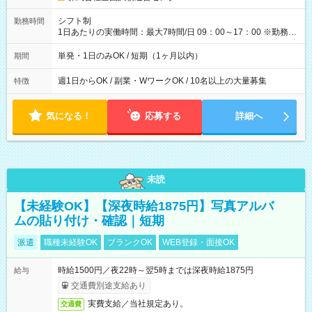
円（役割手当＋100円）×6時間＝日収8,400円＋交通費 【試用期
間】試用期間なし
シフト制
勤務時間
1日あたりの実働時間：最大7時間/日 09：00～17：00 ※勤務時
間は 試験により異なります。
単発・1日のみOK / 短期（1ヶ月以内）
期間
週1日からOK / 副業・WワークOK / 10名以上の大量募集
特徴
気になる！
応募する
詳細へ
未読
【未経験OK】【深夜時給1875円】写真アルバ
ムの貼り付け・確認｜短期
派遣
職種未経験OK
ブランクOK
WEB登録・面接OK
時給1500円／夜22時～翌5時までは深夜時給1875円
給与
交通費別途支給あり
実費支給／当社規定あり。
交通費