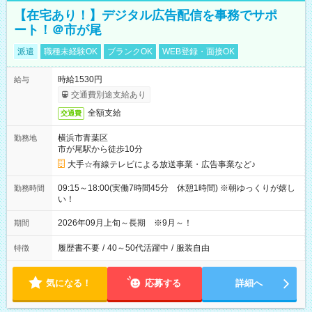
【在宅あり！】デジタル広告配信を事務でサポ
ート！＠市が尾
派遣
職種未経験OK
ブランクOK
WEB登録・面接OK
時給1530円
給与
交通費別途支給あり
全額支給
交通費
横浜市青葉区
勤務地
市が尾駅から徒歩10分
大手☆有線テレビによる放送事業・広告事業など♪
09:15～18:00(実働7時間45分 休憩1時間) ※朝ゆっくりが嬉し
勤務時間
い！
2026年09月上旬～長期 ※9月～！
期間
履歴書不要
/
40～50代活躍中
/
服装自由
特徴
気になる！
応募する
詳細へ