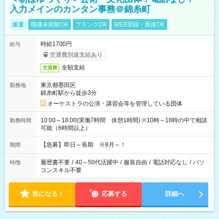
入力メインのカンタン事務＠錦糸町
派遣
職種未経験OK
ブランクOK
WEB登録・面接OK
時給1700円
給与
交通費別途支給あり
全額支給
交通費
東京都墨田区
勤務地
錦糸町駅から徒歩3分
オーケストラの公演・講習会等を管理している団体
10:00～18:00(実働7時間 休憩1時間) ※10時～18時の中で相談
勤務時間
可能（6時間以上）
【急募】即日～長期 ※8月～！
期間
履歴書不要
/
40～50代活躍中
/
服装自由
/
電話対応なし
/
パソ
特徴
コンスキル不要
気になる！
応募する
詳細へ