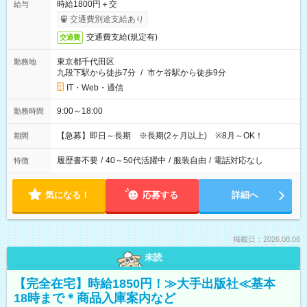
時給1800円＋交
給与
交通費別途支給あり
交通費支給(規定有)
交通費
東京都千代田区
勤務地
九段下駅から徒歩7分
/
市ケ谷駅から徒歩9分
IT・Web・通信
9:00～18:00
勤務時間
【急募】即日～長期 ※長期(2ヶ月以上) ※8月～OK！
期間
履歴書不要
/
40～50代活躍中
/
服装自由
/
電話対応なし
特徴
気になる！
応募する
詳細へ
掲載日：2026.08.06
未読
【完全在宅】時給1850円！≫大手出版社≪基本
18時まで＊商品入庫案内など