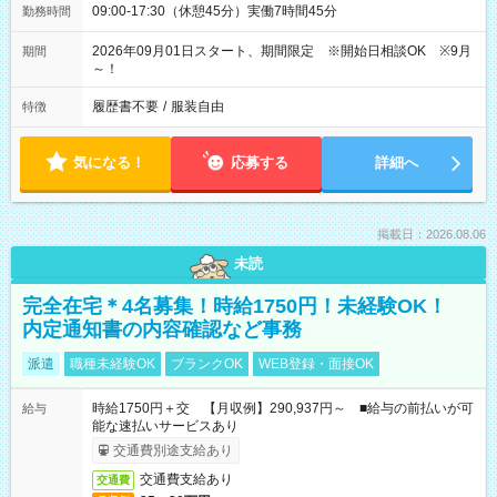
09:00-17:30（休憩45分）実働7時間45分
勤務時間
2026年09月01日スタート、期間限定 ※開始日相談OK ※9月
期間
～！
履歴書不要
/
服装自由
特徴
気になる！
応募する
詳細へ
掲載日：2026.08.06
未読
完全在宅＊4名募集！時給1750円！未経験OK！
内定通知書の内容確認など事務
派遣
職種未経験OK
ブランクOK
WEB登録・面接OK
時給1750円＋交 【月収例】290,937円～ ■給与の前払いが可
給与
能な速払いサービスあり
交通費別途支給あり
交通費支給あり
交通費