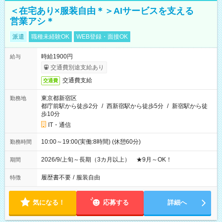
＜在宅あり×服装自由＊＞AIサービスを支える
営業アシ＊
派遣
職種未経験OK
WEB登録・面接OK
時給1900円
給与
交通費別途支給あり
交通費支給
交通費
東京都新宿区
勤務地
都庁前駅から徒歩2分
/
西新宿駅から徒歩5分
/
新宿駅から徒
歩10分
IT・通信
10:00～19:00(実働:8時間) (休憩60分)
勤務時間
2026/9/上旬～長期（3カ月以上） ★9月～OK！
期間
履歴書不要
/
服装自由
特徴
気になる！
応募する
詳細へ