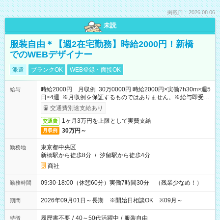
掲載日：2026.08.06
未読
服装自由＊【週2在宅勤務】時給2000円！新橋
でのWEBデザイナー
派遣
ブランクOK
WEB登録・面接OK
時給2000円 月収例 30万0000円 時給2000円×実働7h30m×週5
給与
日×4週 ※月収例を保証するものではありません。※給与即受取
りサービス利用可（利用条件有）
交通費別途支給あり
1ヶ月3万円を上限として実費支給
交通費
30万円～
月収例
東京都中央区
勤務地
新橋駅から徒歩8分
/
汐留駅から徒歩4分
商社
09:30-18:00（休憩60分）実働7時間30分 （残業少なめ！）
勤務時間
2026年09月01日～長期 ※開始日相談OK ※09月～
期間
履歴書不要
/
40～50代活躍中
/
服装自由
特徴