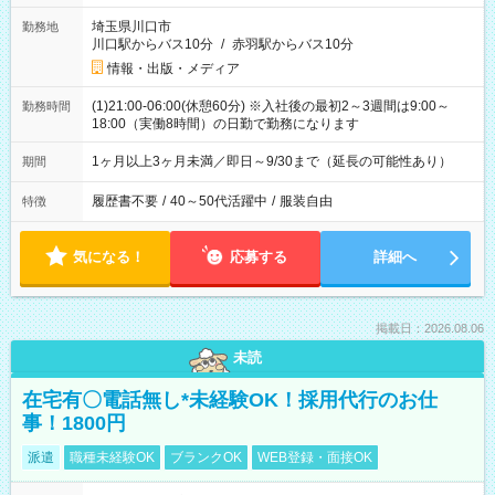
埼玉県川口市
勤務地
川口駅からバス10分
/
赤羽駅からバス10分
情報・出版・メディア
(1)21:00-06:00(休憩60分) ※入社後の最初2～3週間は9:00～
勤務時間
18:00（実働8時間）の日勤で勤務になります
1ヶ月以上3ヶ月未満／即日～9/30まで（延長の可能性あり）
期間
履歴書不要
/
40～50代活躍中
/
服装自由
特徴
気になる！
応募する
詳細へ
掲載日：2026.08.06
未読
在宅有〇電話無し*未経験OK！採用代行のお仕
事！1800円
派遣
職種未経験OK
ブランクOK
WEB登録・面接OK