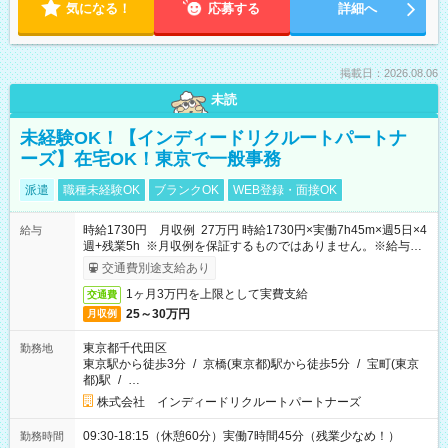
気になる！
応募する
詳細へ
掲載日：2026.08.06
未読
未経験OK！【インディードリクルートパートナ
ーズ】在宅OK！東京で一般事務
派遣
職種未経験OK
ブランクOK
WEB登録・面接OK
時給1730円 月収例 27万円 時給1730円×実働7h45m×週5日×4
給与
週+残業5h ※月収例を保証するものではありません。※給与即
受取りサービス利用可（利用条件有）
交通費別途支給あり
1ヶ月3万円を上限として実費支給
交通費
25～30万円
月収例
東京都千代田区
勤務地
東京駅から徒歩3分
/
京橋(東京都)駅から徒歩5分
/
宝町(東京
都)駅
/
…
株式会社 インディードリクルートパートナーズ
09:30-18:15（休憩60分）実働7時間45分（残業少なめ！）
勤務時間