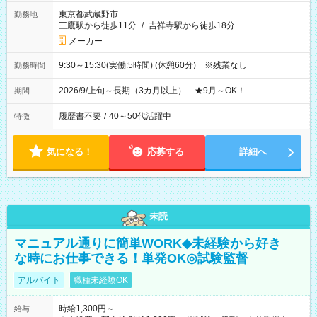
東京都武蔵野市
勤務地
三鷹駅から徒歩11分
/
吉祥寺駅から徒歩18分
メーカー
9:30～15:30(実働:5時間) (休憩60分) ※残業なし
勤務時間
2026/9/上旬～長期（3カ月以上） ★9月～OK！
期間
履歴書不要
/
40～50代活躍中
特徴
気になる！
応募する
詳細へ
未読
マニュアル通りに簡単WORK◆未経験から好き
な時にお仕事できる！単発OK◎試験監督
アルバイト
職種未経験OK
時給1,300円～
給与