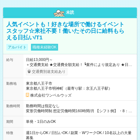
未読
人気イベントも！好きな場所で働けるイベント
スタッフ☆来社不要！働いたその日に給料もら
える日払い/T1
アルバイト
職種未経験OK
日給13,000円～
給与
＋交通費支給 ★交通費全額支給！ ┗案件により規定あり ★日払
いOK！（規定あり） ┗働いたその日に現金GET♪ お仕事後はコ
交通費別途支給あり
ンビニATMから 日払い分を引き落とせます！ 【試用期間】試
用期間なし
東京都八王子市
勤務地
東京都八王子市明神町（最寄り駅：京王八王子駅）
株式会社ワンベルウッズ
勤務時間は指定なし
勤務時間
変形労働時間制 想定労働時間160時間/月 【シフト例】 ・8：00
～21：00
単発・1日のみOK
期間
週1日からOK / 日払いOK / 副業・WワークOK / 10名以上の大量
特徴
募集