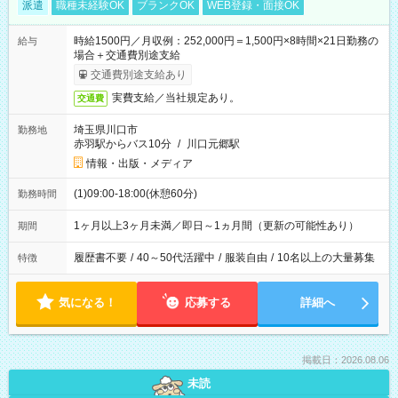
派遣
職種未経験OK
ブランクOK
WEB登録・面接OK
時給1500円／月収例：252,000円＝1,500円×8時間×21日勤務の
給与
場合＋交通費別途支給
交通費別途支給あり
実費支給／当社規定あり。
交通費
埼玉県川口市
勤務地
赤羽駅からバス10分
/
川口元郷駅
情報・出版・メディア
(1)09:00-18:00(休憩60分)
勤務時間
1ヶ月以上3ヶ月未満／即日～1ヵ月間（更新の可能性あり）
期間
履歴書不要
/
40～50代活躍中
/
服装自由
/
10名以上の大量募集
特徴
気になる！
応募する
詳細へ
掲載日：2026.08.06
未読