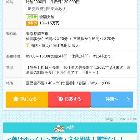
時給2000円 月収例 120,000円
給与
交通費別途支給あり
全額支給
交通費
10～15万円
月収例
東京都調布市
勤務地
仙川駅から民間バス20分
/
三鷹駅から民間バス20分
消防・防災に関する財団法人
09:00～15:00(実働5時間 休憩1時間) #15時まで
勤務時間
【急募】即日～長期 お仕事の最長期間は2027年3月末迄 派
期間
遣法の制限を受けるお仕事です ※8月～！
履歴書不要
/
40～50代活躍中
/
副業・WワークOK
特徴
気になる！
応募する
詳細へ
掲載日：2026.08.06
未読
＜朝はゆっくり＞芸術・文化団体！電話なし！