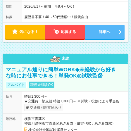
2026/8/17～長期 ※8月～OK！
期間
履歴書不要
/
40～50代活躍中
/
服装自由
特徴
気になる！
応募する
詳細へ
未読
マニュアル通りに簡単WORK◆未経験から好き
な時にお仕事できる！単発OK◎試験監督
アルバイト
職種未経験OK
時給1,300円～
給与
★交通費一部支給 時給1,300円～ ※試験・役割により手当あり
※勤務回数により昇給あり 【即給（前払い）オプションあ
交通費別途支給あり
り！】 希望される場合、勤務から1週間ほどで給与の一部を受け
取れます。 ※手数料418円がかかります。 【過去試験日の収入
横浜市青葉区
勤務地
例】 ・河合塾模擬試験 8:30～17:30（休憩1時間） 時給1,300円
神奈川県横浜市青葉区あざみ野（最寄り駅：あざみ野駅）
×8時間＝日収10,400円＋交通費 ※当日の役割により時給＋100
円の場合あり ・国家試験 7:00～13:30（休憩なし） 時給1,300
株式会社全国試験運営センター