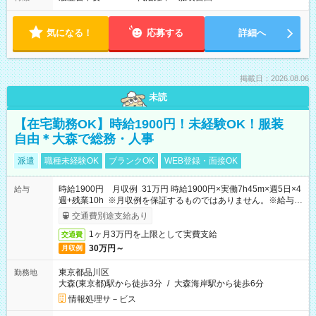
気になる！
応募する
詳細へ
掲載日：2026.08.06
未読
【在宅勤務OK】時給1900円！未経験OK！服装
自由＊大森で総務・人事
派遣
職種未経験OK
ブランクOK
WEB登録・面接OK
時給1900円 月収例 31万円 時給1900円×実働7h45m×週5日×4
給与
週+残業10h ※月収例を保証するものではありません。※給与即
受取りサービス利用可（利用条件有）
交通費別途支給あり
1ヶ月3万円を上限として実費支給
交通費
30万円～
月収例
東京都品川区
勤務地
大森(東京都)駅から徒歩3分
/
大森海岸駅から徒歩6分
情報処理サ－ビス