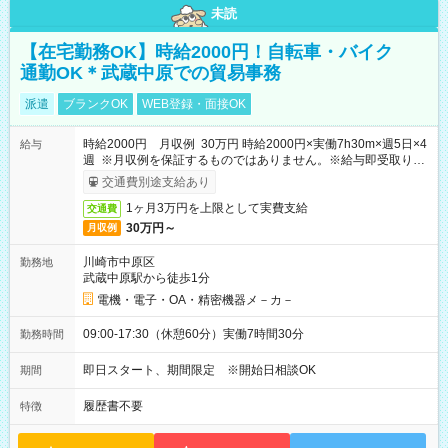
未読
【在宅勤務OK】時給2000円！自転車・バイク
通勤OK＊武蔵中原での貿易事務
派遣
ブランクOK
WEB登録・面接OK
時給2000円 月収例 30万円 時給2000円×実働7h30m×週5日×4
給与
週 ※月収例を保証するものではありません。※給与即受取りサ
ービス利用可（利用条件有）
交通費別途支給あり
1ヶ月3万円を上限として実費支給
交通費
30万円～
月収例
川崎市中原区
勤務地
武蔵中原駅から徒歩1分
電機・電子・OA・精密機器メ－カ－
09:00-17:30（休憩60分）実働7時間30分
勤務時間
即日スタート、期間限定 ※開始日相談OK
期間
履歴書不要
特徴