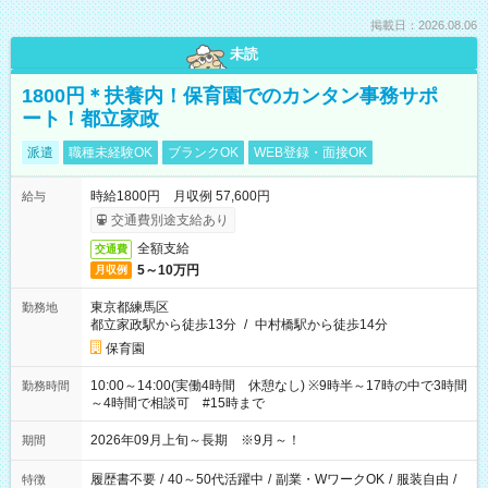
掲載日：2026.08.06
未読
1800円＊扶養内！保育園でのカンタン事務サポ
ート！都立家政
派遣
職種未経験OK
ブランクOK
WEB登録・面接OK
時給1800円 月収例 57,600円
給与
交通費別途支給あり
全額支給
交通費
5～10万円
月収例
東京都練馬区
勤務地
都立家政駅から徒歩13分
/
中村橋駅から徒歩14分
保育園
10:00～14:00(実働4時間 休憩なし) ※9時半～17時の中で3時間
勤務時間
～4時間で相談可 #15時まで
2026年09月上旬～長期 ※9月～！
期間
履歴書不要
/
40～50代活躍中
/
副業・WワークOK
/
服装自由
/
特徴