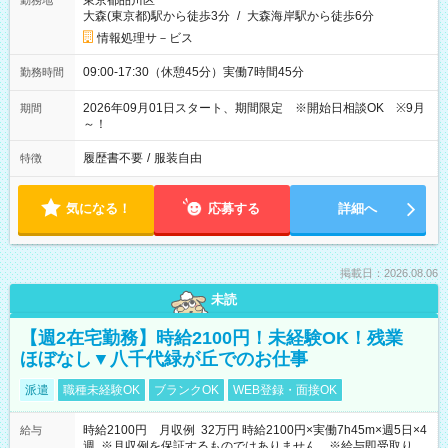
東京都品川区
勤務地
大森(東京都)駅から徒歩3分
/
大森海岸駅から徒歩6分
情報処理サ－ビス
09:00-17:30（休憩45分）実働7時間45分
勤務時間
2026年09月01日スタート、期間限定 ※開始日相談OK ※9月
期間
～！
履歴書不要
/
服装自由
特徴
気になる！
応募する
詳細へ
掲載日：2026.08.06
未読
【週2在宅勤務】時給2100円！未経験OK！残業
ほぼなし▼八千代緑が丘でのお仕事
派遣
職種未経験OK
ブランクOK
WEB登録・面接OK
時給2100円 月収例 32万円 時給2100円×実働7h45m×週5日×4
給与
週 ※月収例を保証するものではありません。※給与即受取りサ