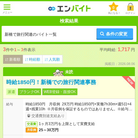
0
メニュー
気になる！
ログイン
検索結果
条件の変更
新橋で旅行関連のバイト一覧
3
1,717
件中
1
～
3
件表示
平均時給:
円
新着順
時給順
人気順
掲載日：2026.08.06
未読
NEW
時給1850円！新橋での旅行関連事務
派遣
ブランクOK
WEB登録・面接OK
時給1850円 月収例 29万円 時給1850円×実働7h30m×週5日×4
給与
週+残業10h ※月収例を保証するものではありません。※給与即
受取りサービス利用可（利用条件有）
交通費別途支給あり
1ヶ月3万円を上限として実費支給
交通費
25～30万円
月収例