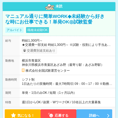
未読
マニュアル通りに簡単WORK◆未経験から好き
な時にお仕事できる！単発OK◎試験監督
アルバイト
職種未経験OK
時給1,300円～
給与
★交通費一部支給 時給1,300円～ ※試験・役割により手当あり
※勤務回数により昇給あり 【即給（前払い）オプションあ
交通費別途支給あり
り！】 希望される場合、勤務から1週間ほどで給与の一部を受け
取れます。 ※手数料418円がかかります。 【過去試験日の収入
横浜市青葉区
勤務地
例】 ・河合塾模擬試験 8:30～17:30（休憩1時間） 時給1,300円
神奈川県横浜市青葉区あざみ野（最寄り駅：あざみ野駅）
×8時間＝日収10,400円＋交通費 ※当日の役割により時給＋100
円の場合あり ・国家試験 7:00～13:30（休憩なし） 時給1,300
株式会社全国試験運営センター
円（役割手当＋100円）×6時間＝日収8,400円＋交通費 【試用期
間】試用期間なし
シフト制
勤務時間
1日あたりの実働時間：最大7時間/日 09：00～17：00 ※勤務時
間は 試験により異なります。
単発・1日のみOK / 短期（1ヶ月以内）
期間
週1日からOK / 副業・WワークOK / 10名以上の大量募集
特徴
気になる！
応募する
詳細へ