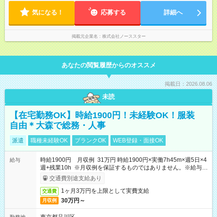
気になる！
応募する
詳細へ
掲載元企業名
株式会社ノーススター
あなたの閲覧履歴からのオススメ
掲載日：2026.08.06
未読
【在宅勤務OK】時給1900円！未経験OK！服装
自由＊大森で総務・人事
派遣
職種未経験OK
ブランクOK
WEB登録・面接OK
時給1900円 月収例 31万円 時給1900円×実働7h45m×週5日×4
給与
週+残業10h ※月収例を保証するものではありません。※給与即
受取りサービス利用可（利用条件有）
交通費別途支給あり
1ヶ月3万円を上限として実費支給
交通費
30万円～
月収例