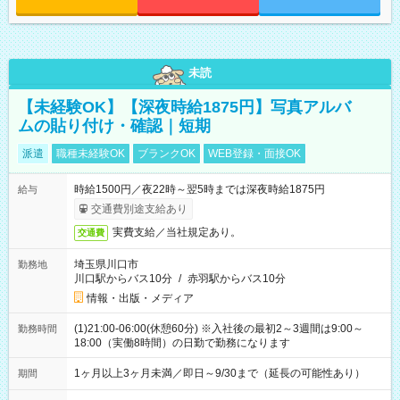
未読
【未経験OK】【深夜時給1875円】写真アルバ
ムの貼り付け・確認｜短期
派遣
職種未経験OK
ブランクOK
WEB登録・面接OK
時給1500円／夜22時～翌5時までは深夜時給1875円
給与
交通費別途支給あり
実費支給／当社規定あり。
交通費
埼玉県川口市
勤務地
川口駅からバス10分
/
赤羽駅からバス10分
情報・出版・メディア
(1)21:00-06:00(休憩60分) ※入社後の最初2～3週間は9:00～
勤務時間
18:00（実働8時間）の日勤で勤務になります
1ヶ月以上3ヶ月未満／即日～9/30まで（延長の可能性あり）
期間