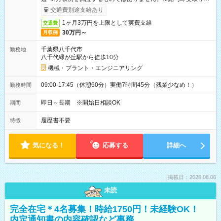
ービス利用可（利用条件有）
交通費別途支給あり
1ヶ月3万円を上限として実費支給
交通費
30万円～
月収例
千葉県八千代市
勤務地
八千代緑が丘駅から徒歩10分
機械・プラント・エンジニアリング
09:00-17:45（休憩60分）実働7時間45分（残業少なめ！）
勤務時間
即日～長期 ※開始日相談OK
期間
履歴書不要
特徴
気になる！
応募する
詳細へ
掲載日：2026.08.06
未読
完全在宅＊4名募集！時給1750円！未経験OK！
内定通知書の内容確認など事務