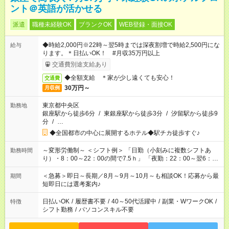
ント＠英語が活かせる
派遣
職種未経験OK
ブランクOK
WEB登録・面接OK
◆時給2,000円※22時～翌5時までは深夜割増で時給2,500円にな
給与
ります。＊日払いOK！ #月収35万円以上
交通費別途支給あり
◆全額支給 ＊家が少し遠くても安心！
交通費
30万円～
月収例
東京都中央区
勤務地
銀座駅から徒歩6分
/
東銀座駅から徒歩3分
/
汐留駅から徒歩9
分
/
…
◆全国都市の中心に展開するホテル◆駅チカ徒歩すぐ♪
～変形労働制～ ＜シフト例＞ 「日勤（小刻みに複数シフトあ
勤務時間
り）・8：00～22：00の間で7.5ｈ」 「夜勤：22：00～翌6：
30 （実働7.5ｈ・休憩60分）」 「夜勤ロング： 16：00～翌9：
00（実働15ｈ・休憩120分）」
＜急募＞即日～長期／8月～9月～10月～も相談OK！応募から最
期間
短即日には選考案内♪
日払いOK
/
履歴書不要
/
40～50代活躍中
/
副業・WワークOK
/
特徴
シフト勤務
/
パソコンスキル不要