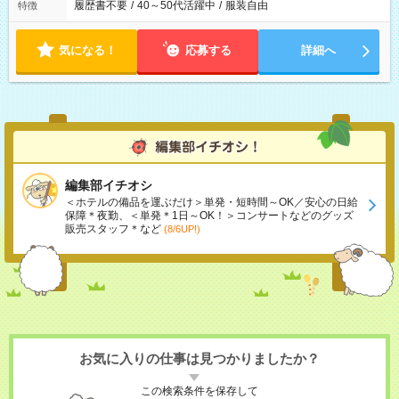
履歴書不要
/
40～50代活躍中
/
服装自由
特徴
気になる！
応募する
詳細へ
編集部イチオシ
＜ホテルの備品を運ぶだけ＞単発・短時間～OK／安心の日給
保障＊夜勤、＜単発＊1日～OK！＞コンサートなどのグッズ
販売スタッフ＊など
(8/6UP!)
お気に入りの仕事は見つかりましたか？
この検索条件を保存して