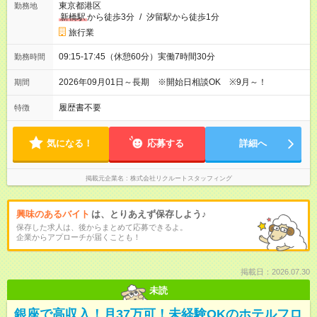
東京都港区
勤務地
新橋駅
から徒歩3分
/
汐留駅から徒歩1分
旅行業
09:15-17:45（休憩60分）実働7時間30分
勤務時間
2026年09月01日～長期 ※開始日相談OK ※9月～！
期間
履歴書不要
特徴
気になる！
応募する
詳細へ
掲載元企業名
株式会社リクルートスタッフィング
興味のあるバイト
は、とりあえず保存しよう♪
保存した求人は、後からまとめて応募できるよ。
企業からアプローチが届くことも！
掲載日：2026.07.30
未読
銀座で高収入！月37万可！未経験OKのホテルフロ