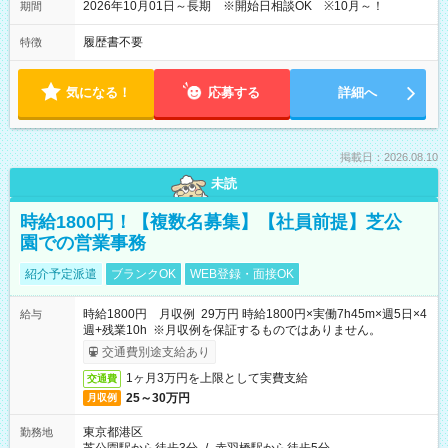
2026年10月01日～長期 ※開始日相談OK ※10月～！
期間
履歴書不要
特徴
気になる！
応募する
詳細へ
掲載日：2026.08.10
未読
時給1800円！【複数名募集】【社員前提】芝公
園での営業事務
紹介予定派遣
ブランクOK
WEB登録・面接OK
時給1800円 月収例 29万円 時給1800円×実働7h45m×週5日×4
給与
週+残業10h ※月収例を保証するものではありません。
交通費別途支給あり
1ヶ月3万円を上限として実費支給
交通費
25～30万円
月収例
東京都港区
勤務地