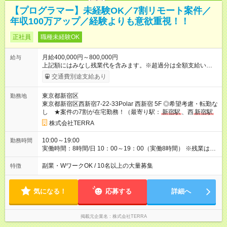
【プログラマー】未経験OK／7割リモート案件／
年収100万アップ／経験よりも意欲重視！！
正社員
職種未経験OK
月給400,000円～800,000円
給与
上記額にはみなし残業代を含みます。※超過分は全額支給いたし
ます。 みなし残業代 33,200円／月 みなし残業時間 21.58時間／
交通費別途支給あり
月 月給40万～80万円 ※案件の月単金の60％～83%を月給として
支給※ 案件の契約内容（月単金など）、福利厚生やその他手当
東京都新宿区
勤務地
の算出方法はすべて開示 上記月給には、みなし残業代（月21.58
東京都新宿区西新宿7-22-33Polar 西新宿 5F ◎希望考慮・転勤な
時間分 33,200円）を含む。超過分は追加支給 別途交通費支給
し ★案件の7割が在宅勤務！（最寄り駅：
新宿駅
、西
新宿駅
（毎月上限20,000円） 次のプロジェクトまで間が空いた場合、
、新宿西口駅、大久保駅、西武
新宿駅
）
待機期間の給与保証あり ※年齢・経験・能力を考慮のうえ、決
株式会社TERRA
定します。 ※試用期間は、6ヶ月です。その他待遇に変更はあり
ません。 【試用期間】試用期間あり 試用期間の長さ：6ヶ月 雇
10:00～19:00
勤務時間
用形態、給与は本採用時と同じです。 【⾯接官から応募者の皆
実働時間：8時間/日 10：00～19：00（実働8時間） ※残業は1
様へ】 ‧なぜこの業界を選んだのか ‧今までの仕事で何を感じて
ヶ月合計で5～10時間ほど。定時に帰宅できることがほとんどで
きたのか ‧これから何を⽬指したいのか ‧仕事は、あなたにとっ
す。 ※プロジェクト先により一部異なります。
副業・WワークOK / 10名以上の大量募集
特徴
て何なのか あなたと徹底的に向き合います！ ⾃分でも気づいて
いなかった本⾳。 整理できていなかった転職の理由。 ⾒えてい
なかったキャリアの⽅向性。 1時間後、あなたは⾃分のことを
気になる！
応募する
詳細へ
今より深く理解できているはずです。 この面談はあなたのキャ
リアにとって 価値ある時間になると確信しています！ 職種・経
歴は問いません！ 大事なのはあなたが何を考えているかです！
掲載元企業名
株式会社TERRA
我々と一緒に前へ歩んでいきましょう！ それでは皆様とお会い