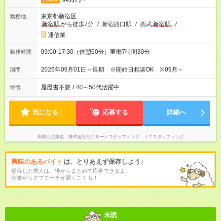
東京都新宿区
勤務地
新宿駅
から徒歩7分
/
新宿西口駅
/
西武
新宿駅
/
…
通信業
09:00-17:30（休憩60分）実働7時間30分
勤務時間
2026年09月01日～長期 ※開始日相談OK ※09月～
期間
履歴書不要
/
40～50代活躍中
特徴
気になる！
応募する
詳細へ
掲載元企業名
株式会社リクルートスタッフィング ＩＴスタッフィング
興味のあるバイト
は、とりあえず保存しよう♪
保存した求人は、後からまとめて応募できるよ。
企業からアプローチが届くことも！
未読