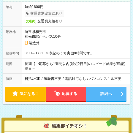
時給1600円
給与
交通費別途支給あり
交通費支給有り
交通費
埼玉県和光市
勤務地
和光市駅からバス10分
製造外
8:00～17:30 ※表記のうち実働8時間です。
勤務時間
長期【ご応募から1週間以内(最短2日目)のスピード就業が可能】
期間
即日～
日払いOK
/
履歴書不要
/
電話対応なし
/
パソコンスキル不要
特徴
気になる！
応募する
詳細へ