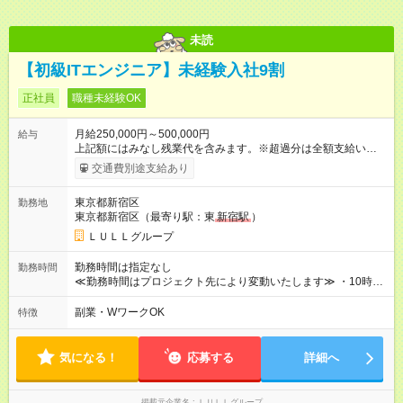
できる日を楽しみにしております！
未読
【初級ITエンジニア】未経験入社9割
正社員
職種未経験OK
月給250,000円～500,000円
給与
上記額にはみなし残業代を含みます。※超過分は全額支給いたし
ます。 みなし残業代 21,675円／月 みなし残業時間 12時間／月 -
交通費別途支給あり
------------------------------------------------------- ≪経験者の方は以下と
なります≫ --------------------------------------------------------- ◎月給35
東京都新宿区
勤務地
万円～＋業績賞与＋交通費＋各種手当 ※固定残業代（30時間/6
東京都新宿区（最寄り駅：東
新宿駅
）
万6，610円分）を含む。超過分は追加支給いたします 能力やス
キルを考慮し初任給を決定。経験者の方は前給考慮も可能で
ＬＵＬＬグループ
す！ ◎昇給年1回（研修終了後） ◎賞与年2回（2月・8月）＋業
績賞与あり ◤スキルアップも、収入アップも。◢ 入社後の成長
勤務時間は指定なし
勤務時間
や頑張りは、しっかり給与で還元しています。 実際にほぼ全員
≪勤務時間はプロジェクト先により変動いたします≫ ・10時00
が入社1年以内に昇給を実現。 なかには転職後に年収250万円以
分～19時00分（休憩1時間） ・9時00分～18時00分（休憩1時
上アップした社員も。 エンジニアへの還元率は業界高水準の
間） ＼平日夜も、ちゃんと「自分時間」がつくれます／ 残業は
副業・WワークOK
特徴
87％。 スキルを磨いた分だけ、収入アップも目指せる環境で
月平均10時間程度。 仕事終わりに資格の勉強やゲーム、推し活
す！ 【試用期間】試用期間あり 試用期間の長さ：6ヶ月 ※ 雇用
やサウナなど、 趣味の時間を楽しむ社員も多くいます◎
形態と給与に、本採用時と異なる部分があります。 雇用形態：
気になる！
応募する
詳細へ
中途採用（契約社員） 給与：月給 230,000円以上 上記額にはみ
なし残業代を含みます。※超過分は全額支給いたします。 みな
し残業代 21,329円／月 みなし残業時間 13時間／月 ※交通費は
掲載元企業名
ＬＵＬＬグループ