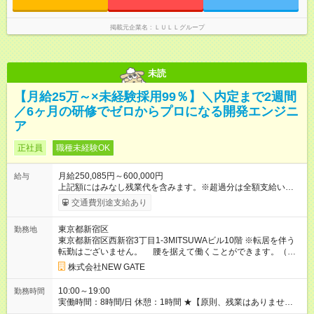
なし残業代を含みます。※超過分は全額支給いたします。 みな
し残業代 21,329円／月 みなし残業時間 13時間／月 ※交通費は
掲載元企業名
ＬＵＬＬグループ
別途支給いたします ※研修期間中（最大12ヶ月間）も、試用期
間中と同一の給与となります。
未読
【月給25万～×未経験採用99％】＼内定まで2週間
／6ヶ月の研修でゼロからプロになる開発エンジニ
ア
正社員
職種未経験OK
月給250,085円～600,000円
給与
上記額にはみなし残業代を含みます。※超過分は全額支給いたし
ます。 みなし残業代 47,485円／月 みなし残業時間 30時間／月
交通費別途支給あり
・研修期間については月給20万3000円＋交通費＋資格手当＋役
職手当となります。その他条件に変更なし。 【試用期間】試用
東京都新宿区
勤務地
期間あり 試用期間の長さ：6ヶ月 ※ 雇用形態と給与に、本採用
東京都新宿区西新宿3丁目1-3MITSUWAビル10階 ※転居を伴う
時と異なる部分があります。 雇用形態：中途採用（契約社員）
転勤はございません。 腰を据えて働くことができます。（最
給与：本採用時と同じです。
寄り駅：
新宿駅
）
株式会社NEW GATE
10:00～19:00
勤務時間
実働時間：8時間/日 休憩：1時間 ★【原則、残業はありませ
ん！】 定時になったらピタッと退勤します。 仕事終わりは趣味