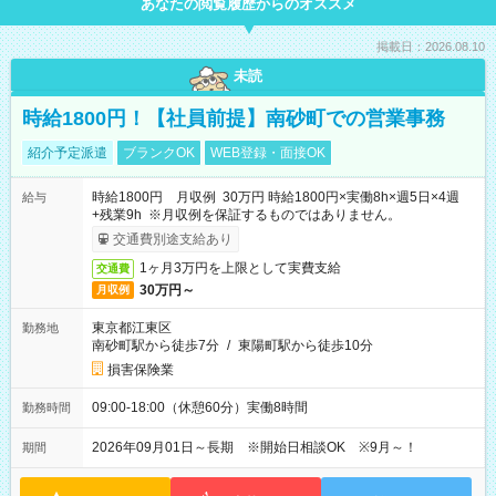
あなたの閲覧履歴からのオススメ
掲載日：2026.08.10
未読
時給1800円！【社員前提】南砂町での営業事務
紹介予定派遣
ブランクOK
WEB登録・面接OK
時給1800円 月収例 30万円 時給1800円×実働8h×週5日×4週
給与
+残業9h ※月収例を保証するものではありません。
交通費別途支給あり
1ヶ月3万円を上限として実費支給
交通費
30万円～
月収例
東京都江東区
勤務地
南砂町駅から徒歩7分
/
東陽町駅から徒歩10分
損害保険業
09:00-18:00（休憩60分）実働8時間
勤務時間
2026年09月01日～長期 ※開始日相談OK ※9月～！
期間