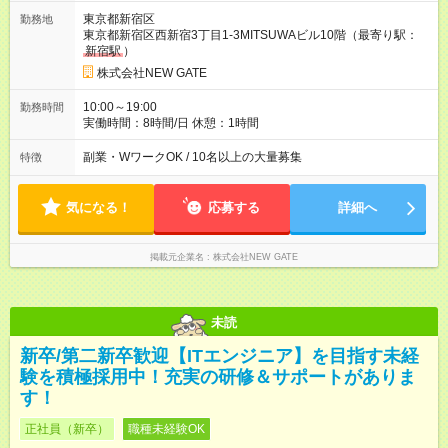
職手当となります。その他条件に変更なし。 【試用期間】試用
東京都新宿区
勤務地
期間あり 試用期間の長さ：6ヶ月 ※ 雇用形態と給与に、本採用
東京都新宿区西新宿3丁目1-3MITSUWAビル10階（最寄り駅：
時と異なる部分があります。 雇用形態：中途採用（契約社員）
新宿駅
）
給与：本採用時と同じです。
株式会社NEW GATE
10:00～19:00
勤務時間
実働時間：8時間/日 休憩：1時間
副業・WワークOK / 10名以上の大量募集
特徴
気になる！
応募する
詳細へ
掲載元企業名
株式会社NEW GATE
未読
新卒/第二新卒歓迎【ITエンジニア】を目指す未経
験を積極採用中！充実の研修＆サポートがありま
す！
正社員（新卒）
職種未経験OK