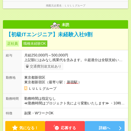
し残業代 21,329円／月 みなし残業時間 13時間／月 ※交通費は
掲載元企業名
ＬＵＬＬグループ
別途支給いたします ※研修期間中（最大12ヶ月間）も、試用期
間中と同一の給与となります。
未読
【初級ITエンジニア】未経験入社9割
正社員
職種未経験OK
月給250,000円～500,000円
給与
上記額にはみなし残業代を含みます。※超過分は全額支給いたし
ます。 みなし残業代 21,675円／月 みなし残業時間 12時間／月 -
交通費別途支給あり
------------------------------------------------------- ≪経験者の方は以下と
なります≫ --------------------------------------------------------- ◎月給35
東京都新宿区
勤務地
万円～＋業績賞与＋交通費＋各種手当 ※固定残業代（30時間/6
東京都新宿区（最寄り駅：
新宿駅
）
万6，610円分）を含む。超過分は追加支給いたします 能力やス
キルを考慮し初任給を決定。経験者の方は前給考慮も可能で
ＬＵＬＬグループ
す！ ◎昇給年1回（研修終了後） ◎賞与年2回（2月・8月）＋業
績賞与あり ◤スキルアップも、収入アップも。◢ 入社後の成長
勤務時間は指定なし
勤務時間
や頑張りは、しっかり給与で還元しています。 実際にほぼ全員
≪勤務時間はプロジェクト先により変動いたします≫ ・10時00
が入社1年以内に昇給を実現。 なかには転職後に年収250万円以
分～19時00分（休憩1時間） ・9時00分～18時00分（休憩1時
上アップした社員も。 エンジニアへの還元率は業界高水準の
間） ＼平日夜も、ちゃんと「自分時間」がつくれます／ 残業は
副業・WワークOK
特徴
87％。 スキルを磨いた分だけ、収入アップも目指せる環境で
月平均10時間程度。 仕事終わりに資格の勉強やゲーム、推し活
す！ 【試用期間】試用期間あり 試用期間の長さ：6ヶ月 ※ 雇用
やサウナなど、 趣味の時間を楽しむ社員も多くいます◎
形態と給与に、本採用時と異なる部分があります。 雇用形態：
気になる！
応募する
詳細へ
中途採用（契約社員） 給与：月給 230,000円以上 上記額にはみ