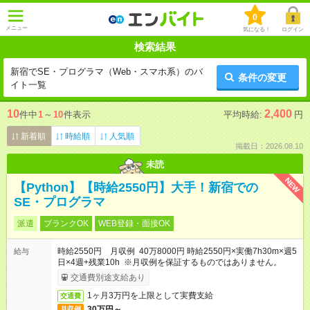
0
メニュー
気になる！
ログイン
検索結果
新宿でSE・プログラマ（Web・スマホ系）のバ
条件の変更
イト一覧
10
2,400
件中
1
～
10
件表示
平均時給:
円
新着順
時給順
人気順
掲載日：2026.08.10
未読
NEW
【Python】【時給2550円】大手！新宿での
SE・プログラマ
派遣
ブランクOK
WEB登録・面接OK
時給2550円 月収例 40万8000円 時給2550円×実働7h30m×週5
給与
日×4週+残業10h ※月収例を保証するものではありません。
交通費別途支給あり
1ヶ月3万円を上限として実費支給
交通費
30万円～
月収例