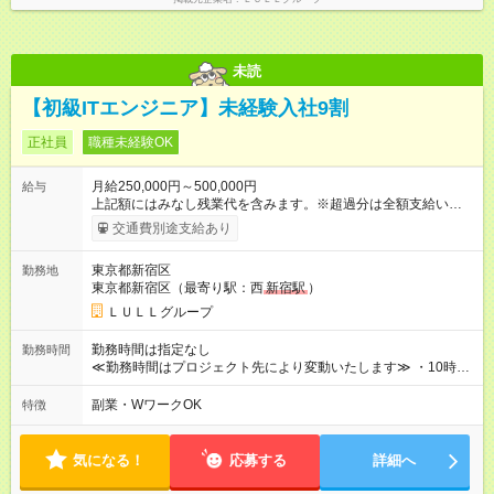
別途支給いたします ※研修期間中（最大12ヶ月間）も、試用期
間中と同一の給与となります。
未読
【初級ITエンジニア】未経験入社9割
正社員
職種未経験OK
月給250,000円～500,000円
給与
上記額にはみなし残業代を含みます。※超過分は全額支給いたし
ます。 みなし残業代 21,675円／月 みなし残業時間 12時間／月 -
交通費別途支給あり
------------------------------------------------------- ≪経験者の方は以下と
なります≫ --------------------------------------------------------- ◎月給35
東京都新宿区
勤務地
万円～＋業績賞与＋交通費＋各種手当 ※固定残業代（30時間/6
東京都新宿区（最寄り駅：西
新宿駅
）
万6，610円分）を含む。超過分は追加支給いたします 能力やス
キルを考慮し初任給を決定。経験者の方は前給考慮も可能で
ＬＵＬＬグループ
す！ ◎昇給年1回（研修終了後） ◎賞与年2回（2月・8月）＋業
績賞与あり ◤スキルアップも、収入アップも。◢ 入社後の成長
勤務時間は指定なし
勤務時間
や頑張りは、しっかり給与で還元しています。 実際にほぼ全員
≪勤務時間はプロジェクト先により変動いたします≫ ・10時00
が入社1年以内に昇給を実現。 なかには転職後に年収250万円以
分～19時00分（休憩1時間） ・9時00分～18時00分（休憩1時
上アップした社員も。 エンジニアへの還元率は業界高水準の
間） ＼平日夜も、ちゃんと「自分時間」がつくれます／ 残業は
副業・WワークOK
特徴
87％。 スキルを磨いた分だけ、収入アップも目指せる環境で
月平均10時間程度。 仕事終わりに資格の勉強やゲーム、推し活
す！ 【試用期間】試用期間あり 試用期間の長さ：6ヶ月 ※ 雇用
やサウナなど、 趣味の時間を楽しむ社員も多くいます◎
形態と給与に、本採用時と異なる部分があります。 雇用形態：
気になる！
応募する
詳細へ
中途採用（契約社員） 給与：月給 230,000円以上 上記額にはみ
なし残業代を含みます。※超過分は全額支給いたします。 みな