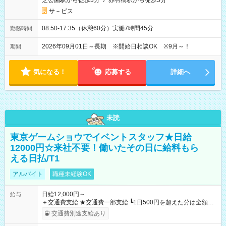
芝公園駅から徒歩3分
/
赤羽橋駅から徒歩5分
サ－ビス
08:50-17:35（休憩60分）実働7時間45分
勤務時間
2026年09月01日～長期 ※開始日相談OK ※9月～！
期間
気になる！
応募する
詳細へ
未読
東京ゲームショウでイベントスタッフ★日給
12000円☆来社不要！働いたその日に給料もら
える日払/T1
アルバイト
職種未経験OK
日給12,000円～
給与
＋交通費支給 ★交通費一部支給 ┗1日500円を超えた分は全額支
給！ ※往復500円以内の方は自己負担となります ★日払いOK！
交通費別途支給あり
（規定あり） ┗働いたその日に現金GET♪ お仕事後はコンビニ