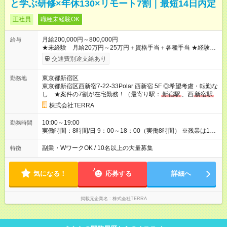
と学ぶ研修×年休130×リモート7割｜最短14日内定
正社員
職種未経験OK
月給200,000円～800,000円
給与
★未経験 月給20万円～25万円＋資格手当＋各種手当 ★経験
者 前職給与保証 月給30万～80万円＋資格手当＋各種手当 ※年
交通費別途支給あり
齢・経験・能力を考慮のうえ、決定します。 ※試用期間は、6ヶ
月です。その他待遇に変更はありません。 ★昇給制度多数！ ★3
東京都新宿区
勤務地
年で給料倍にした実績あり ★ライフワークバランスの両立で満
東京都新宿区西新宿7-22-33Polar 西新宿 5F ◎希望考慮・転勤な
足度充実 【試用期間】試用期間あり 試用期間の長さ：6ヶ月 雇
し ★案件の7割が在宅勤務！（最寄り駅：
新宿駅
、西
新宿駅
用形態、給与は本採用時と同じです。
、新宿西口駅、大久保駅、西武
新宿駅
）
株式会社TERRA
10:00～19:00
勤務時間
実働時間：8時間/日 9：00～18：00（実働8時間） ※残業は1ヶ
月合計で5～10時間ほど。定時に帰宅できることがほとんどで
す。 ※プロジェクト先により一部異なります。
副業・WワークOK / 10名以上の大量募集
特徴
気になる！
応募する
詳細へ
掲載元企業名
株式会社TERRA