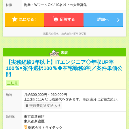
のゲームに没頭したり、 推し活のライブに参戦してみたり、 友
副業・WワークOK / 10名以上の大量募集
特徴
人や家族、子供とお出かけしたり... メンバーそれぞれがプライ
ベート時間を 存分に満喫しています！
気になる！
応募する
詳細へ
掲載元企業名
株式会社NEW GATE
未読
【実務経験3年以上】ITエンジニア◇年収UP率
100％×案件選択100％◆在宅勤務8割／案件単価公
開
正社員
月給300,000円～960,000円
給与
上記額にはみなし残業代を含みます。※超過分は全額支給いたし
ます。 みなし残業代 45,975円／月 みなし残業時間 30時間／月
交通費別途支給あり
※経験・年齢・能力などを考慮のうえ、当社規定により決定しま
す。 ★ 安心して長く働ける待遇 ★ 業界トップクラスの定着率
東京都新宿区
勤務地
91％を誇る理由は、前給保証と昇給率10%以上を目標とした給
東京都新宿区
与改定を行っているから。案件単価、給与計算式もオープンに
しており、透明性のある給与体系が安心感を支えています。
株式会社トライテック