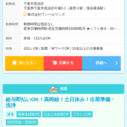
ATMから 日払い分を引き落とせます！ 【試用期間】試用期間
千葉市美浜区
勤務地
なし
千葉県千葉市美浜区中瀬2-1（最寄り駅：海浜幕張駅）
株式会社ワンベルウッズ
勤務時間は指定なし
勤務時間
変形労働時間制 想定労働時間160時間/月 ★シフト例 8：30～
19：00
単発・1日のみOK
期間
日払いOK / 副業・WワークOK / 10名以上の大量募集
特徴
気になる！
応募する
詳細へ
未読
給与即払いOK！高時給！土日休み！出荷準備・
洗浄
派遣
職種未経験OK
社会人未経験OK
ブランクOK
WEB登録・面接OK