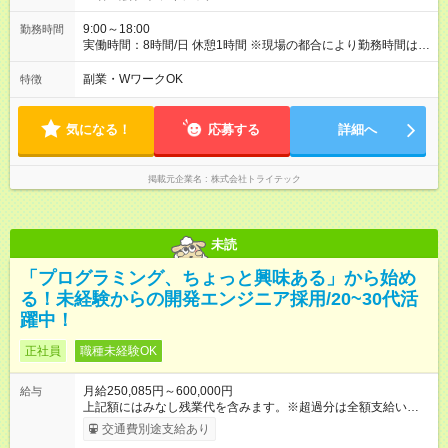
★ 前職給与を保証！★ 実際に当社に転職したエンジニアが全
員、前職よりも収入をUPさせています！ 【試用期間】試用期間
9:00～18:00
勤務時間
あり 試用期間の長さ：6ヶ月 雇用形態、給与は本採用時と同じ
実働時間：8時間/日 休憩1時間 ※現場の都合により勤務時間は異
です。
なります。 ※残業は平均で5～10時間ほどと少なめです。 ★ 理
想のワークライフバランスを実現 ★ 年間休日131日、副業OK
副業・WワークOK
特徴
と、あなたのライフスタイルに合わせた働き方が可能です。仕
事もプライベートも両立できる環境が整っています。
気になる！
応募する
詳細へ
掲載元企業名
株式会社トライテック
未読
「プログラミング、ちょっと興味ある」から始め
る！未経験からの開発エンジニア採用/20~30代活
躍中！
正社員
職種未経験OK
月給250,085円～600,000円
給与
上記額にはみなし残業代を含みます。※超過分は全額支給いたし
ます。 みなし残業代 47,485円／月 みなし残業時間 30時間／月
交通費別途支給あり
・研修期間については月給20万3000円＋交通費＋資格手当＋役