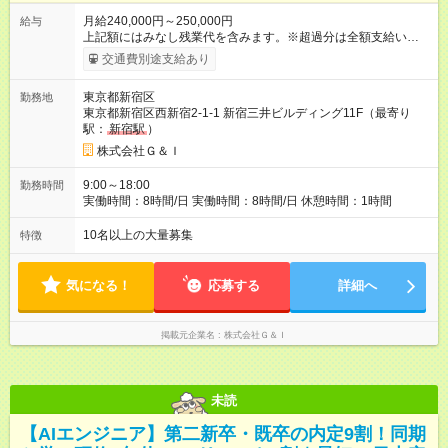
月給240,000円～250,000円
給与
上記額にはみなし残業代を含みます。※超過分は全額支給いたし
ます。 みなし残業代 34,000円／月 みなし残業時間 20時間／月
交通費別途支給あり
※試用期間は6ヶ月で、その期間は契約社員となります。 ※その
ほかの条件に変更はありません。 ※超過分は全額支給します。
東京都新宿区
勤務地
※賞与あり。年2回/6月・12月支給 ※昇給：年１回（4月） ※交
東京都新宿区西新宿2-1-1 新宿三井ビルディング11F（最寄り
通費全額支給 【試用期間】試用期間あり 試用期間の長さ：6ヶ
駅：
新宿駅
）
月 ※ 雇用形態と給与に、本採用時と異なる部分があります。 雇
用形態：新卒採用（契約社員） 給与：本採用時と同じです。
株式会社Ｇ＆Ｉ
9:00～18:00
勤務時間
実働時間：8時間/日 実働時間：8時間/日 休憩時間：1時間
10名以上の大量募集
特徴
気になる！
応募する
詳細へ
掲載元企業名
株式会社Ｇ＆Ｉ
未読
【AIエンジニア】第二新卒・既卒の内定9割！同期