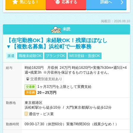
気になる！
応募する
詳細へ
掲載日：2026.08.10
未読
【在宅勤務OK】未経験OK！残業ほぼなし
▼【複数名募集】浜松町で一般事務
派遣
職種未経験OK
ブランクOK
WEB登録・面接OK
時給1620円 月収例 24万円 時給1620円×実働7h30m×週5日×4
給与
週+残業3h ※月収例を保証するものではありません。
交通費別途支給あり
1ヶ月3万円を上限として実費支給
交通費
20～25万円
月収例
東京都港区
勤務地
浜松町駅から徒歩10分
/
大門(東京都)駅から徒歩12分
通信サ－ビス業
09:00-17:30（休憩60分）実働7時間30分（残業少なめ！）
勤務時間