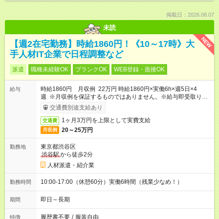
掲載日：2026.08.07
未読
NEW
【週2在宅勤務】時給1860円！《10～17時》大
手人材IT企業で日程調整など
派遣
職種未経験OK
ブランクOK
WEB登録・面接OK
時給1860円 月収例 22万円 時給1860円×実働6h×週5日×4
給与
週 ※月収例を保証するものではありません。※給与即受取りサ
ービス利用可（利用条件有）
交通費別途支給あり
1ヶ月3万円を上限として実費支給
交通費
20～25万円
月収例
東京都渋谷区
勤務地
渋谷駅
から徒歩2分
人材派遣・紹介業
10:00-17:00（休憩60分）実働6時間（残業少なめ！）
勤務時間
即日～長期
期間
履歴書不要
/
服装自由
特徴