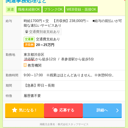
関連事務処理など
派遣
職種未経験OK
ブランクOK
WEB登録・面接OK
時給1700円＋交 【月収例】238,000円～ ■給与の前払いが可
給与
能な速払いサービスあり
交通費別途支給あり
交通費支給あり
交通費
20～25万円
月収例
東京都渋谷区
勤務地
渋谷駅
から徒歩12分
/
表参道駅から徒歩5分
教育機関
9:00～17:00 ※残業はほとんどありません。※休憩60分。
勤務時間
【急募】即日～長期
期間
履歴書不要
特徴
気になる！
応募する
詳細へ
掲載元企業名
株式会社スタッフサービス