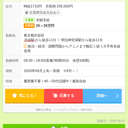
時給1710円 月収例 256,500円
給与
交通費別途支給あり
全額支給
交通費
25～30万円
月収例
東京都渋谷区
勤務地
渋谷駅
から徒歩11分
/
明治神宮前駅から徒歩11分
政治・経済・国際問題からアニメまで幅広く扱う大手有名放
送局
09:30～18:00(実働7時間30分 休憩1時間)
勤務時間
2026年09月上旬～長期 ※9月～！
期間
履歴書不要
/
40～50代活躍中
/
服装自由
特徴
気になる！
応募する
詳細へ
掲載元企業名
パーソルテンプスタッフ株式会社
掲載日：2026.08.07