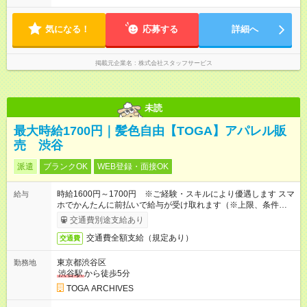
気になる！
応募する
詳細へ
掲載元企業名
株式会社スタッフサービス
未読
最大時給1700円｜髪色自由【TOGA】アパレル販
売 渋谷
派遣
ブランクOK
WEB登録・面接OK
時給1600円～1700円 ※ご経験・スキルにより優遇します スマ
給与
ホでかんたんに前払いで給与が受け取れます（※上限、条件あ
り）
交通費別途支給あり
交通費全額支給（規定あり）
交通費
東京都渋谷区
勤務地
渋谷駅
から徒歩5分
TOGA ARCHIVES