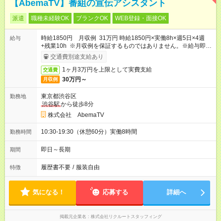
【AbemaTV】番組の宣伝アシスタント
派遣
職種未経験OK
ブランクOK
WEB登録・面接OK
時給1850円 月収例 31万円 時給1850円×実働8h×週5日×4週
給与
+残業10h ※月収例を保証するものではありません。※給与即受
取りサービス利用可（利用条件有）
交通費別途支給あり
1ヶ月3万円を上限として実費支給
交通費
30万円～
月収例
東京都渋谷区
勤務地
渋谷駅
から徒歩8分
株式会社 AbemaTV
10:30-19:30（休憩60分）実働8時間
勤務時間
即日～長期
期間
履歴書不要
/
服装自由
特徴
気になる！
応募する
詳細へ
掲載元企業名
株式会社リクルートスタッフィング