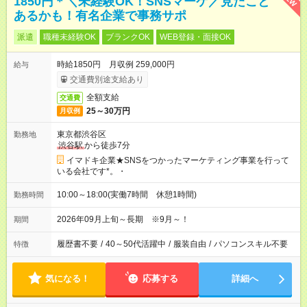
1850円＊＼未経験OK！SNSマーケ／見たこと
あるかも！有名企業で事務サポ
派遣
職種未経験OK
ブランクOK
WEB登録・面接OK
時給1850円 月収例 259,000円
給与
交通費別途支給あり
全額支給
交通費
25～30万円
月収例
東京都渋谷区
勤務地
渋谷駅
から徒歩7分
イマドキ企業★SNSをつかったマーケティング事業を行って
いる会社です*。・
10:00～18:00(実働7時間 休憩1時間)
勤務時間
2026年09月上旬～長期 ※9月～！
期間
履歴書不要
/
40～50代活躍中
/
服装自由
/
パソコンスキル不要
特徴
気になる！
応募する
詳細へ