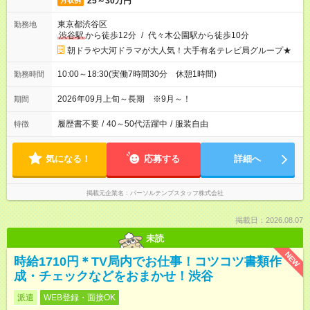
25～30万円
月収例
東京都渋谷区
勤務地
渋谷駅
から徒歩12分
/
代々木公園駅から徒歩10分
朝ドラや大河ドラマが大人気！大手有名テレビ局グループ★
10:00～18:30(実働7時間30分 休憩1時間)
勤務時間
2026年09月上旬～長期 ※9月～！
期間
履歴書不要
/
40～50代活躍中
/
服装自由
特徴
気になる！
応募する
詳細へ
掲載元企業名
パーソルテンプスタッフ株式会社
掲載日：2026.08.07
未読
NEW
時給1710円＊TV局内でお仕事！コツコツ書類作
成・チェックなどをおまかせ！渋谷
派遣
WEB登録・面接OK