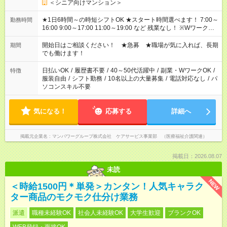
＜シニア向けマンション＞
★1日6時間～の時短シフトOK ★スタート時間選べます！ 7:00～
勤務時間
16:00 9:00～17:00 11:00～19:00 など 残業なし！ ※Wワークの
場合、他のお仕事と合わせ週40時間超の就業はご案内できませ
ん ※法令に基づき、週20時間以上勤務は社会保険への加入対象
開始日はご相談ください！ ★急募 ★職場が気に入れば、長期
期間
となります ※労働者派遣法（日雇い派遣の原則禁止）により、
でも働けます！
短時間・短期間の就業はご案内が難しい場合があります
日払いOK
/
履歴書不要
/
40～50代活躍中
/
副業・WワークOK
/
特徴
服装自由
/
シフト勤務
/
10名以上の大量募集
/
電話対応なし
/
パ
ソコンスキル不要
気になる！
応募する
詳細へ
掲載元企業名
マンパワーグループ株式会社 ケアサービス事業部 （医療福祉介護関連）
掲載日：2026.08.07
未読
NEW
＜時給1500円＊単発＞カンタン！人気キャラク
ター商品のモクモク仕分け業務
派遣
職種未経験OK
社会人未経験OK
大学生歓迎
ブランクOK