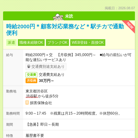
掲載日：2026.08.07
未読
NEW
時給2000円＊顧客対応業務など＊駅チカで通勤
便利
派遣
職種未経験OK
ブランクOK
WEB登録・面接OK
時給2000円＋交 【月収例】345,000円～ ■給与の前払いが可
給与
能な速払いサービスあり
交通費別途支給あり
交通費支給あり
交通費
30万円～
月収例
東京都渋谷区
勤務地
渋谷駅
から徒歩5分
損害保険会社
9:00～17:45 ※残業は月15～20時間程度。※休憩60分。
勤務時間
【急募】即日～長期
期間
履歴書不要
特徴