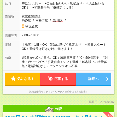
時給1355円～ ■全額日払いOK（規定あり）※現金払いも
給与
OK！ ■初勤務手当（※規定による）
東京都豊島区
勤務地
池袋駅
/
吉祥寺駅
/
渋谷駅
/
…
物流企業
9:00～18:00
勤務時間
【急募】1日～OK（業法に基づく規定あり）＊即日スタート
期間
OK！登録後は好きな時に働けます！
週1日からOK
/
日払いOK
/
履歴書不要
/
40～50代活躍中
/
副
特徴
業・WワークOK
/
服装自由
/
シフト勤務
/
10名以上の大量募
集
/
電話対応なし
/
パソコンスキル不要
気になる！
応募する
詳細へ
掲載元企業名
テイケイワークス株式会社（募集担当）
掲載日：2026.08.07
未読
NEW