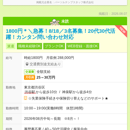
掲載元企業名
パーソルテンプスタッフ株式会社
掲載日：2026.08.07
未読
NEW
1800円＊＼急募！8/18／3名募集！20代30代活
躍！カンタン問い合わせ対応
派遣
職種未経験OK
ブランクOK
WEB登録・面接OK
時給1800円 月収例 288,000円
給与
交通費別途支給あり
全額支給
交通費
25～30万円
月収例
東京都渋谷区
勤務地
渋谷駅
から徒歩10分
/
神泉駅から徒歩4分
☆失業保険手続きや保険切り替えなどのサポート★
10:00～19:00(実働8時間 休憩1時間)
勤務時間
2026年08月中旬～長期 ※8月～！
期間
履歴書不要
/
40～50代活躍中
/
服装自由
特徴