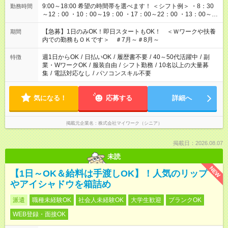
9:00～18:00 希望の時間帯を選べます！ ＜シフト例＞ ・8：30
勤務時間
～12：00 ・10：00～19：00 ・17：00～22：00 ・13：00～
22：00 ・22：00～翌6：00 など
【急募】1日のみOK！即日スタートもOK！ ＜Ｗワークや扶養
期間
内での勤務もＯＫです＞ ＃7月～＃8月～
週1日からOK
/
日払いOK
/
履歴書不要
/
40～50代活躍中
/
副
特徴
業・WワークOK
/
服装自由
/
シフト勤務
/
10名以上の大量募
集
/
電話対応なし
/
パソコンスキル不要
気になる！
応募する
詳細へ
掲載元企業名
株式会社マイワーク（シニア）
掲載日：2026.08.07
未読
NEW
【1日～OK＆給料は手渡しOK】！人気のリップ
やアイシャドウを箱詰め
派遣
職種未経験OK
社会人未経験OK
大学生歓迎
ブランクOK
WEB登録・面接OK