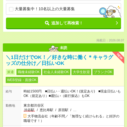
大量募集中！10名以上の大量募集
追加して再検索！
掲載日：2026.08.07
未読
NEW
＼1日だけでOK！／好きな時に働く＊キャラグ
ッズの仕分け／日払いOK
派遣
職種未経験OK
社会人未経験OK
大学生歓迎
ブランクOK
WEB登録・面接OK
時給1500円 ■日払い・週払いOK！(規定あり) ■現金日払いも
給与
OK（規定あり）■週払い（銀行振込）もOK
東京都渋谷区
勤務地
渋谷駅
/
恵比寿駅
/
原宿駅
/
…
大手物流会社（年齢不問／「無理なく続けられる」と好評の
職場です！）