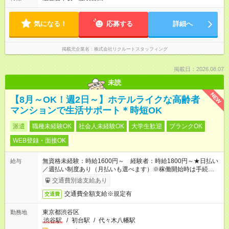
気になる！
応募する
詳細へ
掲載元企業名
株式会社リクルートスタッフィング
掲載日：2026.08.07
未読
NEW
【8月～OK！週2日～】ホテルライクな高齢者
マンションで生活サポート＊時短OK
派遣
職種未経験OK
社会人未経験OK
大学生歓迎
ブランクOK
WEB登録・面接OK
無資格未経験：時給1600円～ 経験者：時給1800円～★日払い
給与
／週払い制度あり（月払いも選べます）※稼働開始時は手続き完
了次第のお支払いとなります。
交通費別途支給あり
交通費全額支給※規定有
交通費
東京都渋谷区
勤務地
渋谷駅
/
初台駅
/
代々木八幡駅