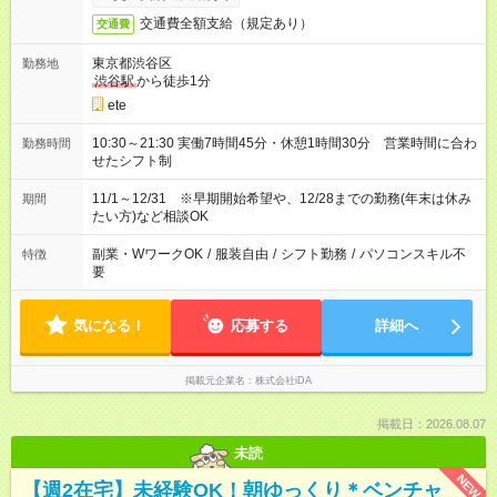
交通費全額支給（規定あり）
交通費
東京都渋谷区
勤務地
渋谷駅
から徒歩1分
ete
10:30～21:30 実働7時間45分・休憩1時間30分 営業時間に合わ
勤務時間
せたシフト制
11/1～12/31 ※早期開始希望や、12/28までの勤務(年末は休み
期間
たい方)など相談OK
副業・WワークOK
/
服装自由
/
シフト勤務
/
パソコンスキル不
特徴
要
気になる！
応募する
詳細へ
掲載元企業名
株式会社iDA
掲載日：2026.08.07
未読
NEW
【週2在宅】未経験OK！朝ゆっくり＊ベンチャ