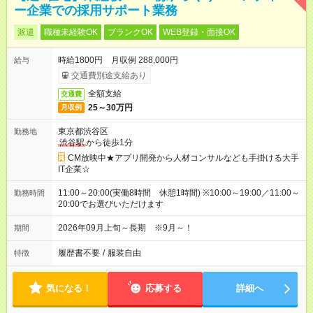
ー企業での採用サポート業務
派遣
職種未経験OK
ブランクOK
WEB登録・面接OK
時給1800円 月収例 288,000円
給与
交通費別途支給あり
全額支給
交通費
25～30万円
月収例
東京都渋谷区
勤務地
渋谷駅
から徒歩1分
CM放映中★アプリ開発から人材コンサルなども手掛ける大手
IT企業☆
11:00～20:00(実働8時間 休憩1時間) ※10:00～19:00／11:00～
勤務時間
20:00でお選びいただけます
2026年09月上旬～長期 ※9月～！
期間
履歴書不要
/
服装自由
特徴
気になる！
応募する
詳細へ