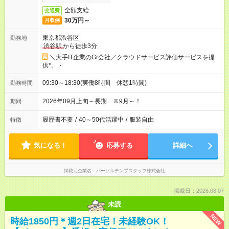
全額支給
交通費
30万円～
月収例
東京都渋谷区
勤務地
渋谷駅
から徒歩3分
＼大手IT企業のGr会社／クラウドサービス評価サービスを提
供*。・
09:30～18:30(実働8時間 休憩1時間)
勤務時間
2026年09月上旬～長期 ※9月～！
期間
履歴書不要
/
40～50代活躍中
/
服装自由
特徴
気になる！
応募する
詳細へ
掲載元企業名
パーソルテンプスタッフ株式会社
掲載日：2026.08.07
未読
NEW
時給1850円＊週2日在宅！未経験OK！