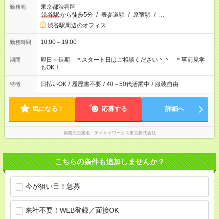
東京都渋谷区
勤務地
渋谷駅
から徒歩5分
/
表参道駅
/
原宿駅
/
…
渋谷駅周辺のオフィス
10:00～19:00
勤務時間
即日～長期 ＊スタート日はご相談ください＾＾ ＊事前見学
期間
もOK！
日払いOK
/
履歴書不要
/
40～50代活躍中
/
服装自由
特徴
気になる！
応募する
詳細へ
掲載元企業名
テイケイワークス東京株式会社
こちらの条件も追加しませんか？
今が狙い目！急募
来社不要！WEB登録／面接OK