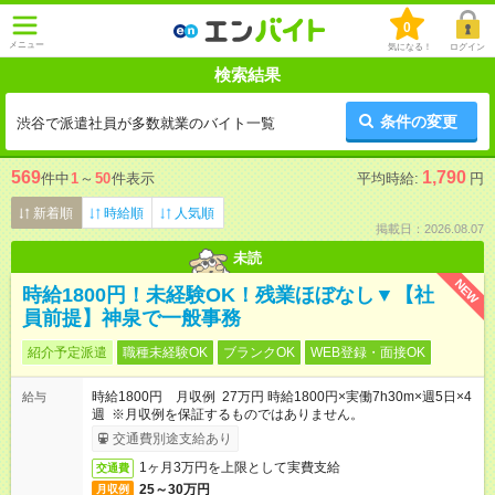
0
メニュー
気になる！
ログイン
検索結果
条件の変更
渋谷で派遣社員が多数就業のバイト一覧
569
1,790
件中
1
～
50
件表示
平均時給:
円
新着順
時給順
人気順
掲載日：2026.08.07
未読
NEW
時給1800円！未経験OK！残業ほぼなし▼【社
員前提】神泉で一般事務
紹介予定派遣
職種未経験OK
ブランクOK
WEB登録・面接OK
時給1800円 月収例 27万円 時給1800円×実働7h30m×週5日×4
給与
週 ※月収例を保証するものではありません。
交通費別途支給あり
1ヶ月3万円を上限として実費支給
交通費
25～30万円
月収例