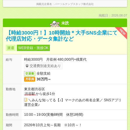
掲載元企業名
パーソルテンプスタッフ株式会社
掲載日：2026.08.07
未読
NEW
【時給3000円！】10時開始＊大手SNS企業にて
代理店対応・データ集計など
派遣
WEB登録・面接OK
時給3000円 月収例 480,000円+残業代
給与
交通費別途支給あり
全額支給
交通費
30万円～
月収例
東京都渋谷区
勤務地
渋谷駅
から徒歩1分
＼みんな知ってる【♪】マークのあの有名企業／ SNSアプリ
運営企業♪
10:00～19:00(実働8時間 休憩1時間)
勤務時間
2026年10月上旬～長期 ※10月～！
期間