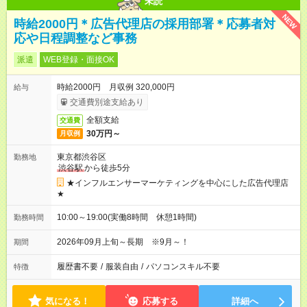
未読
NEW
時給2000円＊広告代理店の採用部署＊応募者対
応や日程調整など事務
派遣
WEB登録・面接OK
時給2000円 月収例 320,000円
給与
交通費別途支給あり
全額支給
交通費
30万円～
月収例
東京都渋谷区
勤務地
渋谷駅
から徒歩5分
★インフルエンサーマーケティングを中心にした広告代理店
★
10:00～19:00(実働8時間 休憩1時間)
勤務時間
2026年09月上旬～長期 ※9月～！
期間
履歴書不要
/
服装自由
/
パソコンスキル不要
特徴
気になる！
応募する
詳細へ