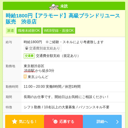
未読
時給1800円【アラモード】高級ブランドリユース
販売 渋谷店
派遣
職種未経験OK
WEB登録・面接OK
時給1800円 ※ご経験・スキルにより考慮致します
給与
交通費別途支給あり
交通費全額支給（規定あり）
交通費
東京都渋谷区
勤務地
渋谷駅
から徒歩3分
東京ぶらんど
11:00～20:00 実働8時間／休憩1時間
勤務時間
長期のお仕事です。開始日はお気軽にご相談ください！
期間
シフト勤務
/
10名以上の大量募集
/
パソコンスキル不要
特徴
気になる！
応募する
詳細へ