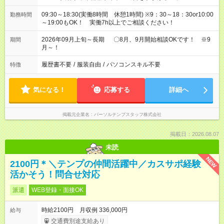
09:30～18:30(実働8時間 休憩1時間) ※9：30～18：30or10:00
勤務時間
～19:00もOK！ 実働7h以上でご相談ください！
2026年09月上旬～長期 〇8月、9月開始相談OKです！ ※9
期間
月～！
履歴書不要
/
服装自由
/
パソコンスキル不要
特徴
気になる！
応募する
詳細へ
掲載元企業名
パーソルテンプスタッフ株式会社
掲載日：2026.08.07
未読
NEW
2100円＊＼テンプの仲間活躍中／カスサポ経験
活かそう！問合せ対応
派遣
WEB登録・面接OK
時給2100円 月収例 336,000円
給与
交通費別途支給あり