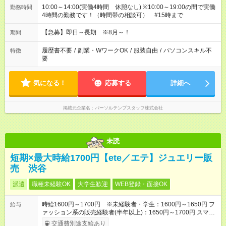
10:00～14:00(実働4時間 休憩なし) ※10:00～19:00の間で実働
勤務時間
4時間の勤務です！（時間帯の相談可） #15時まで
【急募】即日～長期 ※8月～！
期間
履歴書不要
/
副業・WワークOK
/
服装自由
/
パソコンスキル不
特徴
要
気になる！
応募する
詳細へ
掲載元企業名
パーソルテンプスタッフ株式会社
未読
短期×最大時給1700円【ete／エテ】ジュエリー販
売 渋谷
派遣
職種未経験OK
大学生歓迎
WEB登録・面接OK
時給1600円～1700円 ※未経験者・学生：1600円～1650円 フ
給与
ァッション系の販売経験者(半年以上)：1650円～1700円 スマホ
で簡単！給料前払いサービスあり
交通費別途支給あり