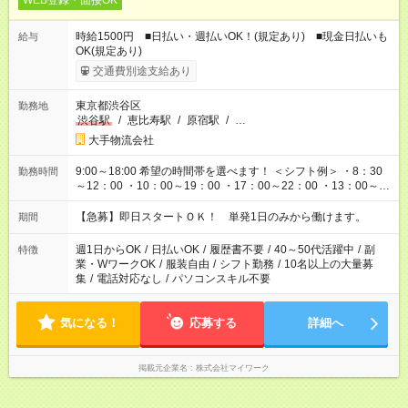
WEB登録・面接OK
時給1500円 ■日払い・週払いOK！(規定あり) ■現金日払いも
給与
OK(規定あり)
交通費別途支給あり
東京都渋谷区
勤務地
渋谷駅
/
恵比寿駅
/
原宿駅
/
…
大手物流会社
9:00～18:00 希望の時間帯を選べます！ ＜シフト例＞ ・8：30
勤務時間
～12：00 ・10：00～19：00 ・17：00～22：00 ・13：00～
22：00 ・22：00～翌6：00 など
【急募】即日スタートＯＫ！ 単発1日のみから働けます。
期間
週1日からOK
/
日払いOK
/
履歴書不要
/
40～50代活躍中
/
副
特徴
業・WワークOK
/
服装自由
/
シフト勤務
/
10名以上の大量募
集
/
電話対応なし
/
パソコンスキル不要
気になる！
応募する
詳細へ
掲載元企業名
株式会社マイワーク