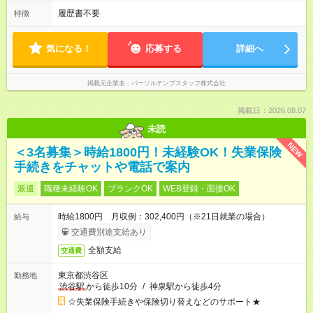
履歴書不要
特徴
気になる！
応募する
詳細へ
掲載元企業名
パーソルテンプスタッフ株式会社
掲載日：2026.08.07
未読
NEW
＜3名募集＞時給1800円！未経験OK！失業保険
手続きをチャットや電話で案内
派遣
職種未経験OK
ブランクOK
WEB登録・面接OK
時給1800円 月収例：302,400円（※21日就業の場合）
給与
交通費別途支給あり
全額支給
交通費
東京都渋谷区
勤務地
渋谷駅
から徒歩10分
/
神泉駅から徒歩4分
☆失業保険手続きや保険切り替えなどのサポート★