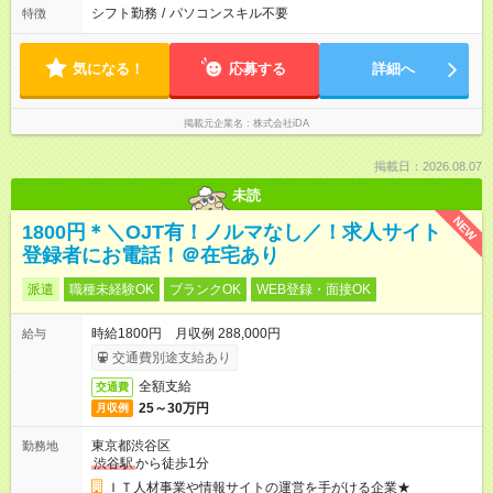
シフト勤務
/
パソコンスキル不要
特徴
気になる！
応募する
詳細へ
掲載元企業名
株式会社iDA
掲載日：2026.08.07
未読
NEW
1800円＊＼OJT有！ノルマなし／！求人サイト
登録者にお電話！＠在宅あり
派遣
職種未経験OK
ブランクOK
WEB登録・面接OK
時給1800円 月収例 288,000円
給与
交通費別途支給あり
全額支給
交通費
25～30万円
月収例
東京都渋谷区
勤務地
渋谷駅
から徒歩1分
ＩＴ人材事業や情報サイトの運営を手がける企業★