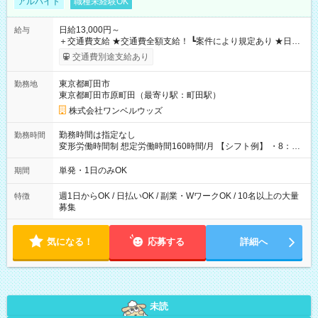
アルバイト
職種未経験OK
日給13,000円～
給与
＋交通費支給 ★交通費全額支給！ ┗案件により規定あり ★日払
いOK！（規定あり） ┗働いたその日に現金GET♪ お仕事後はコ
交通費別途支給あり
ンビニATMから 日払い分を引き落とせます！ 【試用期間】試
用期間なし
東京都町田市
勤務地
東京都町田市原町田（最寄り駅：町田駅）
株式会社ワンベルウッズ
勤務時間は指定なし
勤務時間
変形労働時間制 想定労働時間160時間/月 【シフト例】 ・8：00
～21：00
単発・1日のみOK
期間
週1日からOK / 日払いOK / 副業・WワークOK / 10名以上の大量
特徴
募集
気になる！
応募する
詳細へ
未読