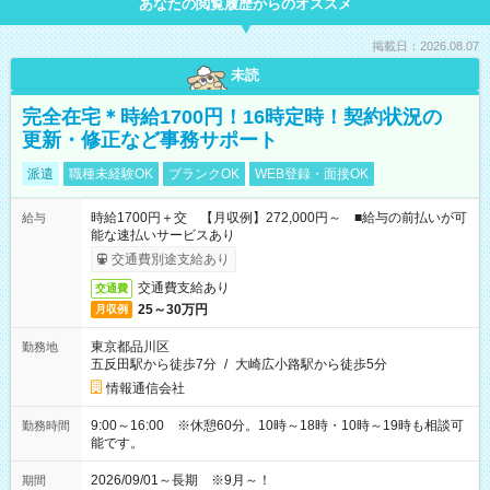
あなたの閲覧履歴からのオススメ
掲載日：2026.08.07
未読
完全在宅＊時給1700円！16時定時！契約状況の
更新・修正など事務サポート
派遣
職種未経験OK
ブランクOK
WEB登録・面接OK
時給1700円＋交 【月収例】272,000円～ ■給与の前払いが可
給与
能な速払いサービスあり
交通費別途支給あり
交通費支給あり
交通費
25～30万円
月収例
東京都品川区
勤務地
五反田駅から徒歩7分
/
大崎広小路駅から徒歩5分
情報通信会社
9:00～16:00 ※休憩60分。10時～18時・10時～19時も相談可
勤務時間
能です。
2026/09/01～長期 ※9月～！
期間