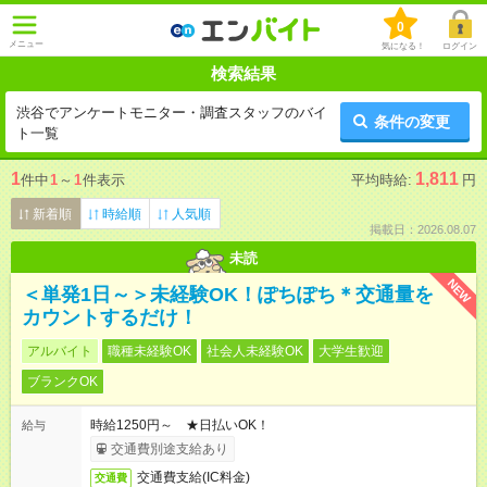
0
メニュー
気になる！
ログイン
検索結果
渋谷でアンケートモニター・調査スタッフのバイ
条件の変更
ト一覧
1
1,811
件中
1
～
1
件表示
平均時給:
円
新着順
時給順
人気順
掲載日：2026.08.07
未読
NEW
＜単発1日～＞未経験OK！ぽちぽち＊交通量を
カウントするだけ！
アルバイト
職種未経験OK
社会人未経験OK
大学生歓迎
ブランクOK
時給1250円～ ★日払いOK！
給与
交通費別途支給あり
交通費支給(IC料金)
交通費