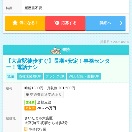
履歴書不要
特徴
気になる！
応募する
詳細へ
掲載日：2026.08.06
未読
【大宮駅徒歩すぐ】長期×安定！事務センタ
ー！電話ナシ
派遣
職種未経験OK
ブランクOK
WEB登録・面接OK
時給1300円 月収例 201,500円
給与
交通費別途支給あり
全額支給
交通費
20～25万円
月収例
さいたま市大宮区
勤務地
大宮(埼玉県)駅から徒歩3分
事務代行業