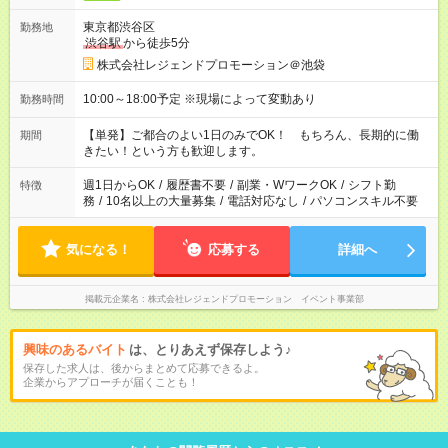
東京都渋谷区
勤務地
渋谷駅
から徒歩5分
株式会社レジェンドプロモーション＠池袋
10:00～18:00予定 ※現場によって変動あり
勤務時間
【単発】ご都合のよい1日のみでOK！ もちろん、長期的に働
期間
きたい！という方も歓迎します。
週1日からOK
/
履歴書不要
/
副業・WワークOK
/
シフト勤
特徴
務
/
10名以上の大量募集
/
電話対応なし
/
パソコンスキル不要
気になる！
応募する
詳細へ
掲載元企業名
株式会社レジェンドプロモーション イベント事業部
興味のあるバイト
は、とりあえず保存しよう♪
保存した求人は、後からまとめて応募できるよ。
企業からアプローチが届くことも！