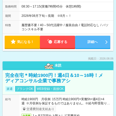
08:30～17:15(実働7時間45分 休憩1時間)
勤務時間
2026年08月下旬～長期 ※8月～！
期間
履歴書不要
/
40～50代活躍中
/
服装自由
/
電話対応なし
/
パソ
特徴
コンスキル不要
気になる！
応募する
詳細へ
掲載日：2026.08.06
未読
完全在宅＊時給1900円！週4日＆10～16時！メ
ディアコンサル企業で事務アシ
派遣
ブランクOK
WEB登録・面接OK
時給1900円 月収例 15万円 時給1900円×実働5h×週4日×4
給与
週 ※月収例を保証するものではありません。※給与即受取りサ
ービス利用可（利用条件有）
交通費別途支給あり
1ヶ月3万円を上限として実費支給
交通費