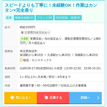
スピードよりも丁寧に！未経験OK！作業はカン
タン×完全座り
派遣
職種未経験OK
ブランクOK
WEB登録・面接OK
時給1500円
給与
交通費別途支給あり
実費支給／当社規定あり。通勤交通費実費支払／上限4
交通費
万円／月※規定あり
埼玉県加須市
勤務地
加須駅から車10分
/
久喜駅から車20分
/
鴻巣駅から車20分
物流・ロジスティクス
(1)09:00-17:00(休憩60分) ※休憩（12:00-12:50、15:00-15:10）
勤務時間
1ヶ月以上3ヶ月未満／即日～9月末まで
期間
履歴書不要
/
40～50代活躍中
/
10名以上の大量募集
特徴
気になる！
応募する
詳細へ