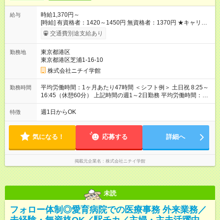
時給1,370円～
給与
[時給] 有資格者：1420～1450円 無資格者：1370円 ★キャリア
アップ制度あり 進級により給与がアップします！ 【試用期間】
交通費別途支給あり
試用期間あり 試用期間の長さ：3ヶ月 雇用形態、給与は本採用
時と同じです。
東京都港区
勤務地
東京都港区芝浦1-16-10
株式会社ニチイ学館
平均労働時間：1ヶ月あたり47時間 ＜シフト例＞ 土日祝 8:25～
勤務時間
16:45（休憩60分） 上記時間の週1～2日勤務 平均労働時間：1
ヶ月あたり47時間 ＜シフト例＞ 土日祝 8:25～16:45（休憩60
分） 上記時間の週1～2日勤務
週1日からOK
特徴
気になる！
応募する
詳細へ
掲載元企業名
株式会社ニチイ学館
未読
フォロー体制◎愛育病院での医療事務 外来業務／