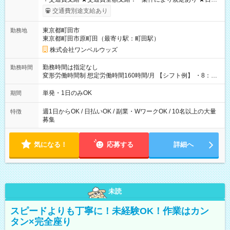
いOK！（規定あり） ┗働いたその日に現金GET♪ お仕事後はコ
交通費別途支給あり
ンビニATMから 日払い分を引き落とせます！ 【試用期間】試
用期間なし
東京都町田市
勤務地
東京都町田市原町田（最寄り駅：町田駅）
株式会社ワンベルウッズ
勤務時間は指定なし
勤務時間
変形労働時間制 想定労働時間160時間/月 【シフト例】 ・8：00
～21：00
単発・1日のみOK
期間
週1日からOK / 日払いOK / 副業・WワークOK / 10名以上の大量
特徴
募集
気になる！
応募する
詳細へ
未読
スピードよりも丁寧に！未経験OK！作業はカン
タン×完全座り