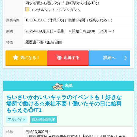
四ツ谷駅から徒歩2分
/
麹町駅から徒歩13分
コンサルタント・シンクタンク
10:00-16:00（休憩60分）実働5時間（残業少なめ！）
勤務時間
2026年09月01日～長期 ※開始日相談OK ※9月～！
期間
履歴書不要
/
服装自由
特徴
気になる！
応募する
詳細へ
未読
ちいさいかわいいキャラのイベントも！好きな
場所で働ける☆来社不要！働いたその日に給料
もらえる◎/T1
アルバイト
職種未経験OK
日給13,000円～
給与
＋交通費支給 ★交通費全額支給！ ┗案件により規定あり ★日払