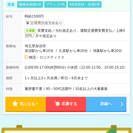
派遣
職種未経験OK
ブランクOK
WEB登録・面接OK
時給1500円
給与
交通費別途支給あり
実費支給／当社規定あり。通勤交通費実費支払／上限4
交通費
万円／月※規定あり
埼玉県加須市
勤務地
加須駅から車10分
/
久喜駅から車20分
/
鴻巣駅から車20分
物流・ロジスティクス
(1)09:00-17:00(休憩60分) ※休憩（12:00-12:50、15:00-15:10）
勤務時間
1ヶ月以上3ヶ月未満／即日～9月末まで
期間
履歴書不要
/
40～50代活躍中
/
10名以上の大量募集
特徴
気になる！
応募する
詳細へ