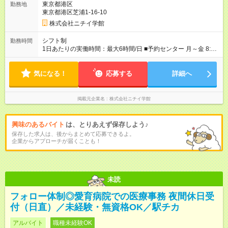
東京都港区
勤務地
東京都港区芝浦1-16-10
株式会社ニチイ学館
シフト制
勤務時間
1日あたりの実働時間：最大6時間/日 ■予約センター 月～金 8:55
～15:55（休憩60分） 8:55～12:55（休憩なし） 8:55～
13:55（休憩なし） ※週2～3日OK！
気になる！
応募する
詳細へ
掲載元企業名
株式会社ニチイ学館
興味のあるバイト
は、とりあえず保存しよう♪
保存した求人は、後からまとめて応募できるよ。
企業からアプローチが届くことも！
未読
フォロー体制◎愛育病院での医療事務 夜間休日受
付（日直）／未経験・無資格OK／駅チカ
アルバイト
職種未経験OK