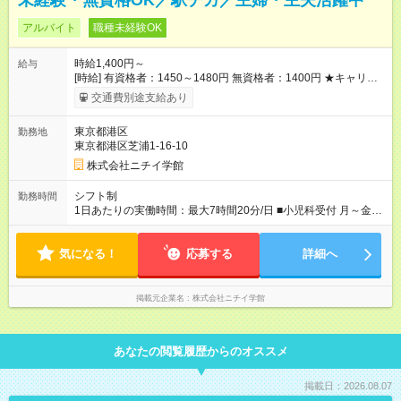
未経験・無資格OK／駅チカ／主婦・主夫活躍中
アルバイト
職種未経験OK
時給1,400円～
給与
[時給] 有資格者：1450～1480円 無資格者：1400円 ★キャリア
アップ制度あり 進級により給与がアップします！ 【試用期間】
交通費別途支給あり
試用期間あり 試用期間の長さ：3ヶ月 雇用形態、給与は本採用
時と同じです。
東京都港区
勤務地
東京都港区芝浦1-16-10
株式会社ニチイ学館
シフト制
勤務時間
1日あたりの実働時間：最大7時間20分/日 ■小児科受付 月～金
8:25～16:45（休憩60分） 土 8:25～12:25（休憩なし） 8:25～
13:55（休憩なし） ※週2～3日のお仕事 ※シフトにより年末年始
気になる！
やGWに出勤の可能性あり
応募する
詳細へ
掲載元企業名
株式会社ニチイ学館
あなたの閲覧履歴からのオススメ
掲載日：2026.08.07