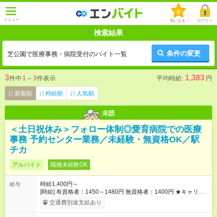
0
メニュー
気になる！
ログイン
検索結果
条件の変更
芝公園で医療事務・病院受付のバイト一覧
3
1,383
件中
1
～
3
件表示
平均時給:
円
新着順
時給順
人気順
未読
＜土日祝休み＞フォロー体制◎愛育病院での医療
事務 予約センター業務／未経験・無資格OK／駅
チカ
アルバイト
職種未経験OK
時給1,400円～
給与
[時給] 有資格者：1450～1480円 無資格者：1400円 ★キャリア
アップ制度あり 進級により給与がアップします！ 【試用期間】
交通費別途支給あり
試用期間あり 試用期間の長さ：3ヶ月 雇用形態、給与は本採用
時と同じです。