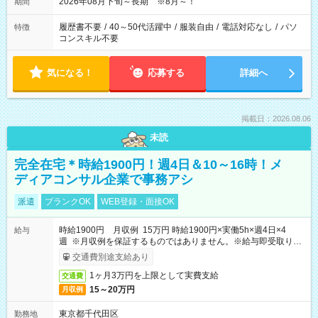
2026年08月下旬～長期 ※8月～！
期間
履歴書不要
/
40～50代活躍中
/
服装自由
/
電話対応なし
/
パソ
特徴
コンスキル不要
気になる！
応募する
詳細へ
掲載日：2026.08.06
未読
完全在宅＊時給1900円！週4日＆10～16時！メ
ディアコンサル企業で事務アシ
派遣
ブランクOK
WEB登録・面接OK
時給1900円 月収例 15万円 時給1900円×実働5h×週4日×4
給与
週 ※月収例を保証するものではありません。※給与即受取りサ
ービス利用可（利用条件有）
交通費別途支給あり
1ヶ月3万円を上限として実費支給
交通費
15～20万円
月収例
東京都千代田区
勤務地