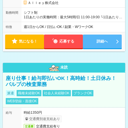
Ａｌｌｅｙ株式会社
シフト制
勤務時間
1日あたりの実働時間：最大5時間/日 11:00-19:00 └1日あたりの
実働時間：1-5時間 └上記の時間帯内であれば、いつでも勤務可
能！ └平日・土曜日の中で、お好きな曜日でご勤務いただけま
週1日からOK / 日払いOK / 副業・WワークOK
特徴
す！ 【シフト例】 ・11:00～14:00 ・16:30～19:00 ・13:00～
18:00 などのように、自由な働き方が可能なお仕事です！
気になる！
応募する
詳細へ
未読
座り仕事！給与即払いOK！高時給！土日休み！
バルブの検査業務
派遣
職種未経験OK
社会人未経験OK
ブランクOK
WEB登録・面接OK
時給1350円
給与
交通費別途支給あり
交通費支給有り
交通費