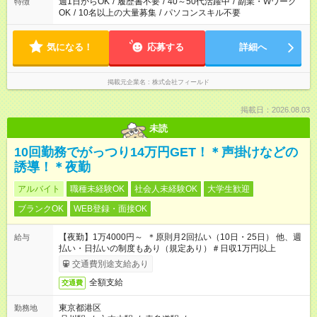
週1日からOK
/
履歴書不要
/
40～50代活躍中
/
副業・Wワーク
特徴
OK
/
10名以上の大量募集
/
パソコンスキル不要
気になる！
応募する
詳細へ
掲載元企業名
株式会社フィールド
掲載日：2026.08.03
未読
10回勤務でがっつり14万円GET！＊声掛けなどの
誘導！＊夜勤
アルバイト
職種未経験OK
社会人未経験OK
大学生歓迎
ブランクOK
WEB登録・面接OK
【夜勤】1万4000円～ ＊原則月2回払い（10日・25日） 他、週
給与
払い・日払いの制度もあり（規定あり）＃日収1万円以上
交通費別途支給あり
全額支給
交通費
東京都港区
勤務地