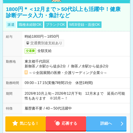
1800円＊＜12月まで＞50代以上も活躍中！健康
診断データ入力・集計など
派遣
職種未経験OK
ブランクOK
WEB登録・面接OK
時給1800円～1850円
給与
交通費別途支給あり
全額支給
交通費
東京都千代田区
勤務地
新御茶ノ水駅から徒歩2分
/
御茶ノ水駅から徒歩2分
～☆全国展開の医療・介護リーディング企業☆～
09:00～17:15(実働7時間15分 休憩1時間)
勤務時間
2026年10月上旬～2026年12月下旬 12月末まで 延長の可能
期間
性もあります ※10月～！
履歴書不要
/
40～50代活躍中
特徴
気になる！
応募する
詳細へ