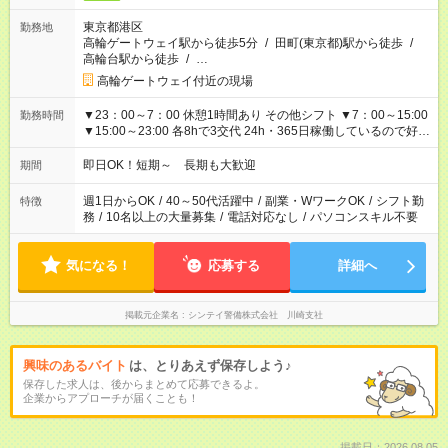
東京都港区
勤務地
高輪ゲートウェイ駅から徒歩5分
/
田町(東京都)駅から徒歩
/
高輪台駅から徒歩
/
…
高輪ゲートウェイ付近の現場
▼23：00～7：00 休憩1時間あり その他シフト ▼7：00～15:00
勤務時間
▼15:00～23:00 各8hで3交代 24h・365日稼働しているので好き
なシフトで働ける！
即日OK！短期～ 長期も大歓迎
期間
週1日からOK
/
40～50代活躍中
/
副業・WワークOK
/
シフト勤
特徴
務
/
10名以上の大量募集
/
電話対応なし
/
パソコンスキル不要
気になる！
応募する
詳細へ
掲載元企業名
シンテイ警備株式会社 川崎支社
興味のあるバイト
は、とりあえず保存しよう♪
保存した求人は、後からまとめて応募できるよ。
企業からアプローチが届くことも！
掲載日：2026.08.05