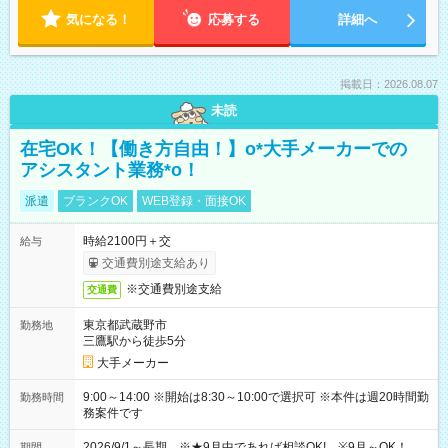
気になる！
応募する
詳細へ
掲載日：2026.08.07
未読
在宅OK！【働き方自由！】o*大手メーカーでの
アシスタント業務*o！
派遣
ブランクOK
WEB登録・面接OK
時給2100円＋交
給与
交通費別途支給あり
※交通費別途支給
交通費
東京都武蔵野市
勤務地
三鷹駅から徒歩5分
大手メーカー
9:00～14:00 ※開始は8:30～10:00で選択可 ※本件は週20時間勤
勤務時間
務案件です
2026/9/1～長期 ※★9月中であれば相談OK! ※9月～OK！
期間