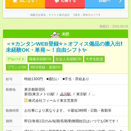
気になる！
応募する
詳細へ
掲載元企業名
テイケイ株式会社 【東京・神奈川エリア】
掲載日：2026.08.03
未読
＜⭐カンタンWEB登録⭐＞オフィス備品の搬入出❗
未経験OK・単発～！自由シフト✨
アルバイト
職種未経験OK
社会人未経験OK
大学生歓迎
ブランクOK
WEB登録・面接OK
時給1300円 ■週払い ■手当・昇給あり
給与
東京都新宿区
勤務地
新宿(東京メトロ)駅
/
品川駅
/
東京駅
/
…
株式会社フィールド東京営業所
お仕事により異なります。 ※最短3時間・日勤・夜勤等
勤務時間
即日/単発1日のみ/短期/長期/勤務開始日はいつでもOKです！
期間