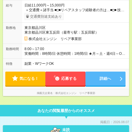
日給11,000円～15,000円
給与
＋交通費＋諸手当 ■□■リペアスタッフ経験者の方は…■□■ 技術
チェック後に日給を決定します！ ・現場数に応じて『日給が1.2
交通費別途支給あり
倍』！ ・その他手当により『1.5倍』になることも…！ ・その他
1日ごとの評価ポイントもあり 頑張った分だけ評価されます！ ◆
東京都品川区
勤務地
交通費規定支給 ◆残業手当あり ◆子供手当あり ◆宿泊手当あり
東京都品川区東五反田（最寄り駅：五反田駅）
(2，000円/1日) ※宿泊を伴う現場の場合 ◆先輩スタッフの給与例
﹋﹋﹋﹋﹋﹋﹋﹋﹋﹋﹋ ・週5日勤務Aさん ＞＞日給11，000円
株式会社エンジン リペア事業部
×20勤務 ＞＞月収22万円＋諸手当 【試用期間】試用期間あり 試
用期間の長さ：6ヶ月 ※ 雇用形態と給与に、本採用時と異なる部
8:00～17:00
勤務時間
分があります。 雇用形態：本採用時と同じです。 給与：日
実働時間：8時間/日 休憩時間：1時間/日 ★月～土・週4日～OK
給 9,810円以上 ::::: ::::: ::::: ::::: ::::: :::::: 120勤務までは日給9，810
★週5日入れる方大歓迎！※日時相談OK ★時期により連休取得も
円 121勤務目から日給1万1，000円～ となります。
可能！ ＼毎月希望シフト提出で働きやすい！／ 毎月20日までに
副業・WワークOK
特徴
::::: ::::: ::::: ::::: ::::: ::::::
翌月の勤務希望シフトを提出◎ ※シフト変更は前週までに相談
OK
気になる！
応募する
詳細へ
掲載元企業名
株式会社エンジン リペア事業部
あなたの閲覧履歴からのオススメ
掲載日：2026.08.07
未読