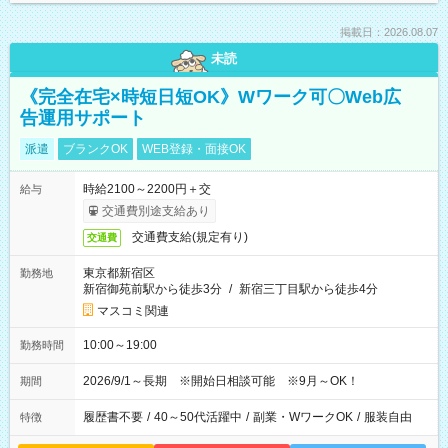
掲載日：2026.08.07
未読
《完全在宅×時短日短OK》Wワーク可〇Web広
告運用サポート
派遣
ブランクOK
WEB登録・面接OK
時給2100～2200円＋交
給与
交通費別途支給あり
交通費支給(規定有り)
交通費
東京都新宿区
勤務地
新宿御苑前駅から徒歩3分
/
新宿三丁目駅から徒歩4分
マスコミ関連
10:00～19:00
勤務時間
2026/9/1～長期 ※開始日相談可能 ※9月～OK！
期間
履歴書不要
/
40～50代活躍中
/
副業・WワークOK
/
服装自由
特徴