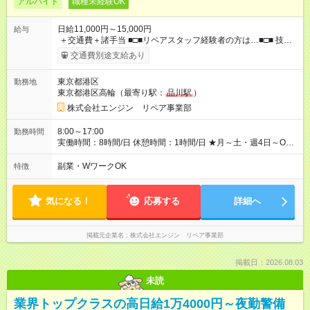
アルバイト
職種未経験OK
日給11,000円～15,000円
給与
＋交通費＋諸手当 ■□■リペアスタッフ経験者の方は…■□■ 技術
チェック後に日給を決定します！ ・現場数に応じて『日給が1.2
交通費別途支給あり
倍』！ ・その他手当により『1.5倍』になることも…！ ・その他
1日ごとの評価ポイントもあり 頑張った分だけ評価されます！ ◆
東京都港区
勤務地
交通費規定支給 ◆残業手当あり ◆子供手当あり ◆宿泊手当あり
東京都港区高輪（最寄り駅：
品川駅
）
(2，000円/1日) ※宿泊を伴う現場の場合 ◆先輩スタッフの給与例
﹋﹋﹋﹋﹋﹋﹋﹋﹋﹋﹋ ・週5日勤務Aさん ＞＞日給11，000円
株式会社エンジン リペア事業部
×20勤務 ＞＞月収22万円＋諸手当 【試用期間】試用期間あり 試
用期間の長さ：6ヶ月 ※ 雇用形態と給与に、本採用時と異なる部
8:00～17:00
勤務時間
分があります。 雇用形態：本採用時と同じです。 給与：日
実働時間：8時間/日 休憩時間：1時間/日 ★月～土・週4日～OK
給 9,810円以上 ::::: ::::: ::::: ::::: ::::: :::::: 120勤務までは日給9，810
★週5日入れる方大歓迎！※日時相談OK ★時期により連休取得も
円 121勤務目から日給1万1，000円～ となります。
可能！ ＼毎月希望シフト提出で働きやすい！／ 毎月20日までに
副業・WワークOK
特徴
::::: ::::: ::::: ::::: ::::: ::::::
翌月の勤務希望シフトを提出◎ ※シフト変更は前週までに相談
OK
気になる！
応募する
詳細へ
掲載元企業名
株式会社エンジン リペア事業部
掲載日：2026.08.03
未読
業界トップクラスの高日給1万4000円～夜勤警備