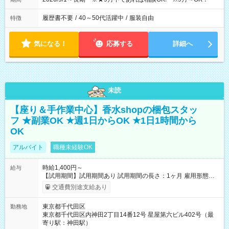
履歴書不要
/
40～50代活躍中
/
服装自由
特徴
気になる！
応募する
詳細へ
未読
【座り＆手作業中心】香水shopの梱包スタッ
フ ★副業OK ★週1日からOK ★1日1時間から
OK
アルバイト
職種未経験OK
時給1,400円～
給与
【試用期間】試用期間あり 試用期間の長さ：1ヶ月 雇用形態、
給与は本採用時と同じです。
交通費別途支給あり
東京都千代田区
勤務地
東京都千代田区内神田2丁目14番12号 星屋第六ビル402号（最
寄り駅：神田駅）