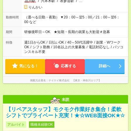
品川駅
/
六本木駅
/
表参道駅
/
…
りんかい
（選べる日勤・夜勤） ▼20：00～翌5：00／21：00～翌6：
勤務時間
00 など
研修後即日～OK ★短期・長期の就業も大歓迎＃急募
期間
週1日からOK
/
日払いOK
/
40～50代活躍中
/
副業・Wワーク
特徴
OK
/
シフト勤務
/
10名以上の大量募集
/
電話対応なし
/
パソコ
ンスキル不要
気になる！
応募する
詳細へ
掲載元企業名
テイケイ株式会社 【東京・神奈川エリア】
未読
【リペアスタッフ】モクモク作業好き集合！柔軟
シフトでプライベート充実！★☆WEB面接OK★☆
アルバイト
職種未経験OK