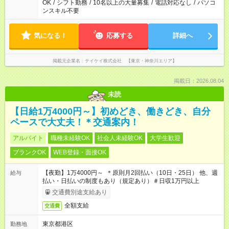
OK
/
シフト勤務
/
10名以上の大量募集
/
電話対応なし
/
パソコ
ンスキル不要
気になる！
応募する
詳細へ
掲載元企業名
テイケイ株式会社 【東京・神奈川エリア】
掲載日：2026.08.04
未読
【日給1万4000円～】初めどき、働きどき、自分
ペースで大丈夫！＊交通案内！
アルバイト
職種未経験OK
社会人未経験OK
大学生歓迎
ブランクOK
WEB登録・面接OK
【夜勤】1万4000円～ ＊原則月2回払い（10日・25日） 他、週
給与
払い・日払いの制度もあり（規定あり）＃日収1万円以上
交通費別途支給あり
全額支給
交通費
東京都港区
勤務地