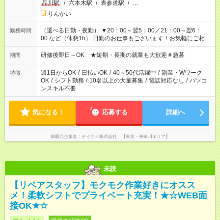
品川駅
/
六本木駅
/
表参道駅
/
…
りんかい
（選べる日勤・夜勤） ▼20：00～翌5：00／21：00～翌6：
勤務時間
00 など（休憩1h） 日勤のお仕事もございます！お気軽にご相談
ください！
研修後即日～OK ★短期・長期の就業も大歓迎＃急募
期間
週1日からOK
/
日払いOK
/
40～50代活躍中
/
副業・Wワーク
特徴
OK
/
シフト勤務
/
10名以上の大量募集
/
電話対応なし
/
パソコ
ンスキル不要
気になる！
応募する
詳細へ
掲載元企業名
テイケイ株式会社 【東京・神奈川エリア】
未読
【リペアスタッフ】モクモク作業好きにオスス
メ！柔軟シフトでプライベート充実！★☆WEB面
接OK★☆