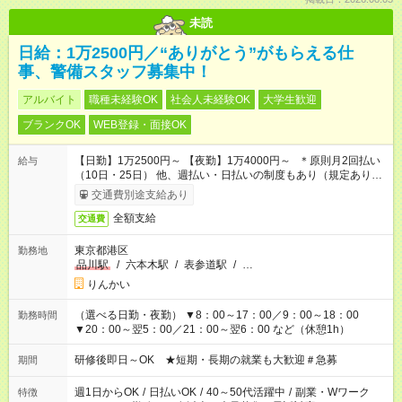
未読
日給：1万2500円／“ありがとう”がもらえる仕
事、警備スタッフ募集中！
アルバイト
職種未経験OK
社会人未経験OK
大学生歓迎
ブランクOK
WEB登録・面接OK
【日勤】1万2500円～ 【夜勤】1万4000円～ ＊原則月2回払い
給与
（10日・25日） 他、週払い・日払いの制度もあり（規定あり）
＃日収1万円以上
交通費別途支給あり
全額支給
交通費
東京都港区
勤務地
品川駅
/
六本木駅
/
表参道駅
/
…
りんかい
（選べる日勤・夜勤） ▼8：00～17：00／9：00～18：00
勤務時間
▼20：00～翌5：00／21：00～翌6：00 など（休憩1h）
研修後即日～OK ★短期・長期の就業も大歓迎＃急募
期間
週1日からOK
/
日払いOK
/
40～50代活躍中
/
副業・Wワーク
特徴