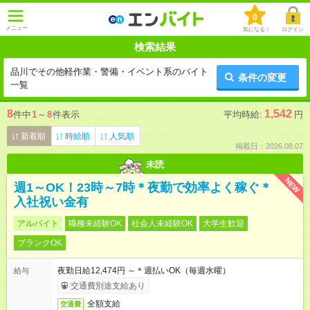
0
メニュー
気になる！
ログイン
検索結果
品川でその他軽作業・警備・イベント系のバイト
条件の変更
一覧
8
1,542
件中
1
～
8
件表示
平均時給:
円
新着順
時給順
人気順
掲載日：2026.08.07
未読
NEW
週1～OK！23時～7時＊夜勤で効率よく稼ぐ＊
入社祝い金有
アルバイト
職種未経験OK
社会人未経験OK
大学生歓迎
ブランクOK
夜勤日給12,474円 ～＊週払いOK（毎週水曜）
給与
交通費別途支給あり
全額支給
交通費