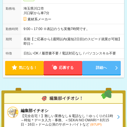
埼玉県川口市
勤務地
川口駅から車7分
素材系メーカー
9:00～17:00 ※表記のうち実働7時間です。
勤務時間
長期【ご応募から1週間以内(最短2日目)のスピード就業が可能】
期間
即日～
日払いOK
/
履歴書不要
/
電話対応なし
/
パソコンスキル不要
特徴
気になる！
応募する
詳細へ
編集部イチオシ
【完全在宅！】難しい業務なし＆電話なし！ゆっくりの11時
～時短＊データ入力・事務、＜SEKAI NO OWARI＊8月15
日・16日＞ドーム公演のサポートバイトなど
(8/7UP!)