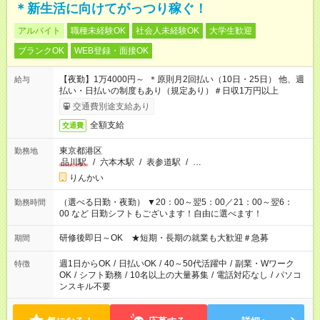
＊新生活に向けてがっつり稼ぐ！
アルバイト
職種未経験OK
社会人未経験OK
大学生歓迎
ブランクOK
WEB登録・面接OK
【夜勤】1万4000円～ ＊原則月2回払い（10日・25日） 他、週
給与
払い・日払いの制度もあり（規定あり）＃日収1万円以上
交通費別途支給あり
全額支給
交通費
東京都港区
勤務地
品川駅
/
六本木駅
/
表参道駅
/
…
りんかい
（選べる日勤・夜勤） ▼20：00～翌5：00／21：00～翌6：
勤務時間
00 など 日勤シフトもございます！自由に選べます！
研修後即日～OK ★短期・長期の就業も大歓迎＃急募
期間
週1日からOK
/
日払いOK
/
40～50代活躍中
/
副業・Wワーク
特徴
OK
/
シフト勤務
/
10名以上の大量募集
/
電話対応なし
/
パソコ
ンスキル不要