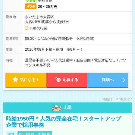
全額支給
交通費
20～25万円
月収例
さいたま市大宮区
勤務地
大宮(埼玉県)駅から徒歩3分
事務代行業
08:30～17:15(実働7時間45分 休憩1時間)
勤務時間
2026年08月下旬～長期 ※8月～！
期間
履歴書不要
/
40～50代活躍中
/
服装自由
/
電話対応なし
/
パソ
特徴
コンスキル不要
気になる！
応募する
詳細へ
掲載日：2026.08.07
未読
時給1950円＊人気の完全在宅！スタートアップ
企業で採用事務
派遣
WEB登録・面接OK