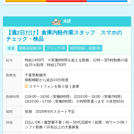
未読
【週2日だけ】倉庫内軽作業スタッフ スマホの
チェック・検品
派遣
職種未経験OK
ブランクOK
WEB登録・面接OK
時給1400円 ※実働8時間を超える勤務、22時～翌5時勤務の場
給与
合25％割増：時給1750円
千葉県船橋市
勤務地
南船橋駅から徒歩10分程度
スマートフォンを取り扱う倉庫
(1)9:00～18:00（実働8時間） (2)10:00～18:00（実働7時間）
勤務時間
(3)10:00～17:00（実働6時間） ※時間帯選べます ※休憩60分
長期 2026年9月スタート予定
期間
日払いOK
/
履歴書不要
/
40～50代活躍中
/
副業・WワークOK
/
特徴
シフト勤務
/
10名以上の大量募集