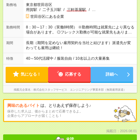
東京都世田谷区
勤務地
用賀駅
/
二子玉川駅
/
三軒茶屋駅
/
…
世田谷区にある企業
8：30～17：30（実働8時間） ※勤務時間は就業先により異なる
勤務時間
場合があります。 ◎フレックス勤務が可能な就業先もありま
す。 ◎今よりもさらに働きやすい環境をつくるべく、 働き方
改革に全社をあげて取り組んでいます。
長期（期間を定めない雇用契約を当社と結びます）派遣先が変
期間
わっても雇用は継続！
40～50代活躍中
/
服装自由
/
10名以上の大量募集
特徴
気になる！
応募する
詳細へ
掲載元企業名
株式会社スタッフサービス エンジニアリング事業本部（無期雇用派遣）
興味のあるバイト
は、とりあえず保存しよう♪
保存した求人は、後からまとめて応募できるよ。
企業からアプローチが届くことも！
掲載日：2026.08.01
未読