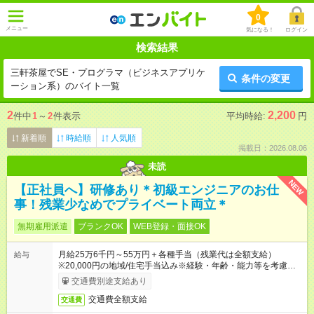
0
メニュー
気になる！
ログイン
検索結果
三軒茶屋でSE・プログラマ（ビジネスアプリケ
条件の変更
ーション系）のバイト一覧
2
2,200
件中
1
～
2
件表示
平均時給:
円
新着順
時給順
人気順
掲載日：2026.08.06
未読
NEW
【正社員へ】研修あり＊初級エンジニアのお仕
事！残業少なめでプライベート両立＊
無期雇用派遣
ブランクOK
WEB登録・面接OK
月給25万6千円～55万円＋各種手当（残業代は全額支給）
給与
※20,000円の地域/住宅手当込み※経験・年齢・能力等を考慮し
て加給・優遇します。★同一就業先で1年以上継続したら月1万
交通費別途支給あり
円の継続手当支給
交通費全額支給
交通費