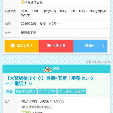
情報通信会社
9:00～16:00 ※休憩60分。10時～18時・10時～19時も相談可
勤務時間
能です。
2026/09/01～長期 ※9月～！
期間
履歴書不要
特徴
気になる！
応募する
詳細へ
掲載日：2026.08.06
未読
【大宮駅徒歩すぐ】長期×安定！事務センタ
ー！電話ナシ
派遣
職種未経験OK
ブランクOK
WEB登録・面接OK
時給1300円 月収例 201,500円
給与
交通費別途支給あり