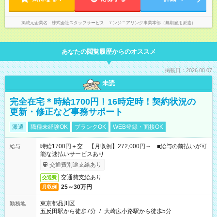
掲載元企業名
株式会社スタッフサービス エンジニアリング事業本部（無期雇用派遣）
あなたの閲覧履歴からのオススメ
掲載日：2026.08.07
未読
完全在宅＊時給1700円！16時定時！契約状況の
更新・修正など事務サポート
派遣
職種未経験OK
ブランクOK
WEB登録・面接OK
時給1700円＋交 【月収例】272,000円～ ■給与の前払いが可
給与
能な速払いサービスあり
交通費別途支給あり
交通費支給あり
交通費
25～30万円
月収例
東京都品川区
勤務地
五反田駅から徒歩7分
/
大崎広小路駅から徒歩5分