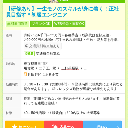
【研修あり】一生モノのスキルが身に着く！正社
員目指す＊初級エンジニア
無期雇用派遣
ブランクOK
WEB登録・面接OK
月給25万6千円～55万円＋各種手当（残業代は全額支給）
給与
※20,000円の地域/住宅手当込み※経験・年齢・能力等を考慮し
て加給・優遇します。★同一就業先で1年以上継続したら月1万
交通費別途支給あり
円の継続手当支給
交通費全額支給
交通費
東京都世田谷区
勤務地
用賀駅
/
二子玉川駅
/
三軒茶屋駅
/
…
世田谷区にある企業
8：30～17：30（実働8時間） ※勤務時間は就業先により異なる
勤務時間
場合があります。 ◎フレックス勤務が可能な就業先もありま
す。 ◎今よりもさらに働きやすい環境をつくるべく、 働き方
改革に全社をあげて取り組んでいます。
長期（期間を定めない雇用契約を当社と結びます）派遣先が変
期間
わっても雇用は継続！
40～50代活躍中
/
服装自由
/
10名以上の大量募集
特徴
気になる！
応募する
詳細へ