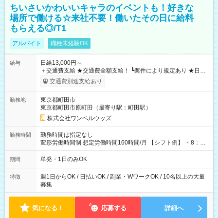
ちいさいかわいいキャラのイベントも！好きな
場所で働ける☆来社不要！働いたその日に給料
もらえる◎/T1
アルバイト
職種未経験OK
日給13,000円～
給与
＋交通費支給 ★交通費全額支給！ ┗案件により規定あり ★日払
いOK！（規定あり） ┗働いたその日に現金GET♪ お仕事後はコ
交通費別途支給あり
ンビニATMから 日払い分を引き落とせます！ 【試用期間】試
用期間なし
東京都町田市
勤務地
東京都町田市原町田（最寄り駅：町田駅）
株式会社ワンベルウッズ
勤務時間は指定なし
勤務時間
変形労働時間制 想定労働時間160時間/月 【シフト例】 ・8：00
～21：00
単発・1日のみOK
期間
週1日からOK / 日払いOK / 副業・WワークOK / 10名以上の大量
特徴
募集
気になる！
応募する
詳細へ