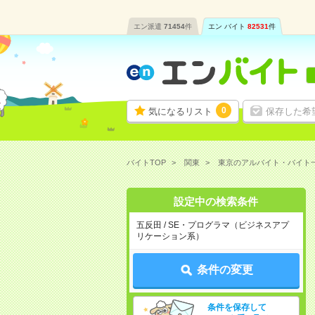
エン派遣
71454
件
エン バイト
82531
件
0
気になるリスト
保存した希
バイトTOP
関東
東京のアルバイト・バイト
設定中の検索条件
五反田 / SE・プログラマ（ビジネスアプ
リケーション系）
条件の変更
条件を保存して