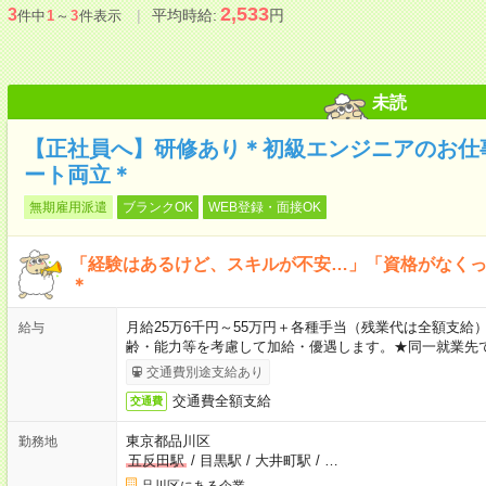
2,533
3
平均時給:
円
件中
1
～
3
件表示
未読
【正社員へ】研修あり＊初級エンジニアのお仕
ート両立＊
無期雇用派遣
ブランクOK
WEB登録・面接OK
「経験はあるけど、スキルが不安…」「資格がなく
＊
月給25万6千円～55万円＋各種手当（残業代は全額支給）
給与
齢・能力等を考慮して加給・優遇します。★同一就業先で
交通費別途支給あり
交通費全額支給
交通費
東京都品川区
勤務地
五反田駅
/
目黒駅
/
大井町駅
/
…
品川区にある企業