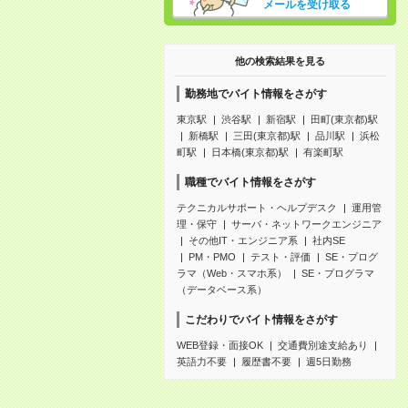
メールを受け取る
他の検索結果を見る
勤務地でバイト情報をさがす
東京駅
渋谷駅
新宿駅
田町(東京都)駅
新橋駅
三田(東京都)駅
品川駅
浜松
町駅
日本橋(東京都)駅
有楽町駅
職種でバイト情報をさがす
テクニカルサポート・ヘルプデスク
運用管
理・保守
サーバ・ネットワークエンジニア
その他IT・エンジニア系
社内SE
PM・PMO
テスト・評価
SE・プログ
ラマ（Web・スマホ系）
SE・プログラマ
（データベース系）
こだわりでバイト情報をさがす
WEB登録・面接OK
交通費別途支給あり
英語力不要
履歴書不要
週5日勤務