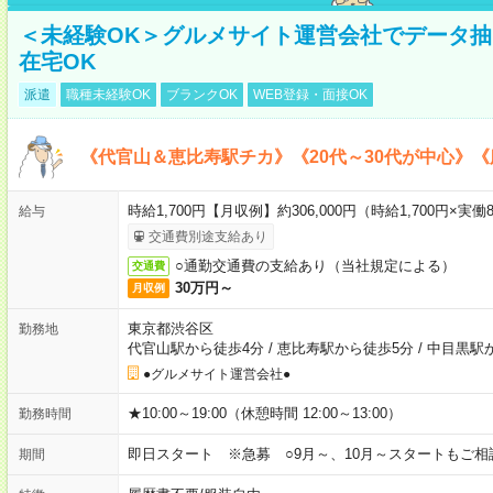
＜未経験OK＞グルメサイト運営会社でデータ
在宅OK
派遣
職種未経験OK
ブランクOK
WEB登録・面接OK
《代官山＆恵比寿駅チカ》《20代～30代が中心》
時給1,700円【月収例】約306,000円（時給1,700円×実働8
給与
交通費別途支給あり
○通勤交通費の支給あり（当社規定による）
交通費
30万円～
月収例
東京都渋谷区
勤務地
代官山駅から徒歩4分
/
恵比寿駅から徒歩5分
/
中目黒駅
●グルメサイト運営会社●
★10:00～19:00（休憩時間 12:00～13:00）
勤務時間
即日スタート ※急募 ○9月～、10月～スタートもご相
期間