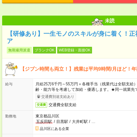
未読
【研修あり】一生モノのスキルが身に着く！正
ア
無期雇用派遣
ブランクOK
WEB登録・面接OK
【ジブン時間も両立！】残業は平均9時間/月ほど！年
月給25万6千円～55万円＋各種手当（残業代は全額支給）
給与
齢・能力等を考慮して加給・優遇します。★同一就業先で
交通費別途支給あり
交通費全額支給
交通費
東京都品川区
勤務地
五反田駅
/
目黒駅
/
大井町駅
/
…
品川区にある企業