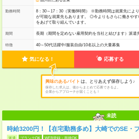
8：30～17：30（実働8時間） ※勤務時間は就業先に
勤務時間
が可能な就業先もあります。 ◎今よりもさらに働きや
をあげて取り組んでいます。
長期（期間を定めない雇用契約を当社と結びます）派遣
期間
40～50代活躍中
/
服装自由
/
10名以上の大量募集
特徴
気になる！
応募する
興味のあるバイト
は、とりあえず保存しよう♪
保存した求人は、後からまとめて応募できるよ。
企業からアプローチが届くことも！
未読
時給3200円！【在宅勤務多め】大崎でのSE・
派遣
ブランクOK
WEB登録・面接OK