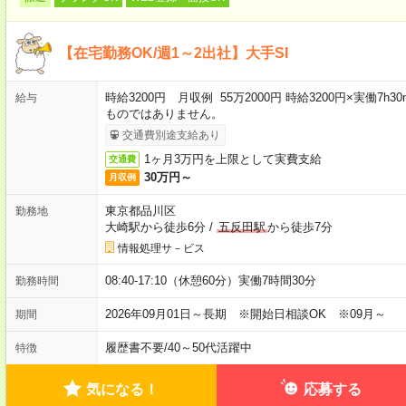
【在宅勤務OK/週1～2出社】大手SI
時給3200円 月収例 55万2000円 時給3200円×実働7h
給与
ものではありません。
交通費別途支給あり
1ヶ月3万円を上限として実費支給
交通費
30万円～
月収例
東京都品川区
勤務地
大崎駅から徒歩6分
/
五反田駅
から徒歩7分
情報処理サ－ビス
08:40-17:10（休憩60分）実働7時間30分
勤務時間
2026年09月01日～長期 ※開始日相談OK ※09月～
期間
履歴書不要
/
40～50代活躍中
特徴
気になる！
応募する