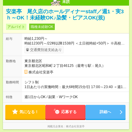
未読
安楽亭 尾久店のホールディナーstaff／週1・実3
ｈ～OK！未経験OK♪染髪・ピアスOK(規)
アルバイト
職種未経験OK
時給1,230円～
給与
時給1230円～/22時以降1538円 ＜土日祝時給+50円＞ ※高校生
時給1230円 【試用期間】試用期間あり 試用期間の長さ：12ヶ
交通費別途支給あり
月 雇用形態、給与は本採用時と同じです。 ※最大12ヶ月の間
で、合計30時間の試用期間（研修期間）があります。
東京都北区
勤務地
東京都北区昭和町２丁目46125（最寄り駅：尾久）
株式会社安楽亭
シフト制
勤務時間
1日あたりの実働時間：最大6時間15分/日 17:00～23:40 ＜週1日
～/短時間OK！＞ ※18歳未満・高校生は21:30までの勤務 ・シフ
トは自己申告制だから私生活優先でOK◎ ・週1日もあれば週5日
週1日からOK / 副業・WワークOK
特徴
でがっつり勤務もOK！ 「Ｗワークで収入増やしたい」 「副業と
して短時間」など希望に合わせて働けます！
気になる！
応募する
詳細へ
掲載元企業名
株式会社安楽亭