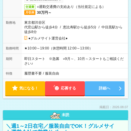
○通勤交通費の支給あり（当社規定による）
交通費
30万円～
月収例
東京都渋谷区
勤務地
代官山駅から徒歩4分
/
恵比寿駅から徒歩5分
/
中目黒駅から
徒歩8分
●グルメサイト運営会社●
★10:00～19:00（休憩時間 12:00～13:00）
勤務時間
即日スタート ※急募 ○9月～、10月～スタートもご相談くだ
期間
さい♪
履歴書不要
/
服装自由
特徴
気になる！
応募する
詳細へ
掲載日：2026.08.07
未読
＼週1～2日在宅／服装自由でOK！グルメサイ