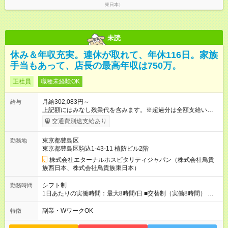
東日本）
未読
休み＆年収充実。連休が取れて、年休116日。家族
手当もあって、店長の最高年収は750万。
正社員
職種未経験OK
月給302,083円～
給与
上記額にはみなし残業代を含みます。※超過分は全額支給いたし
ます。 みなし残業代 50,716円 以上／月 みなし残業時間 30時間
交通費別途支給あり
／月 定額深夜手当（60時間、2万287円～）含む。 それぞれ
超過した場合は追加支給。 ＜トリキの風土＞ ◎平均年齢29歳。
東京都豊島区
勤務地
未経験スタートのメンバーも多いです。 ◎上司との距離が近
東京都豊島区駒込1-43-11 植防ビル2階
く、困ったことがあってもマネージャーにすぐ相談できます。
◎女性活躍中！女性管理職登用実績あり！ ◎月1回エリア会議あ
株式会社エターナルホスピタリティジャパン（株式会社鳥貴
り。社長が直接、目標や方針を発表します。 ⇒各店舗の好事例
族西日本、株式会社鳥貴族東日本）
を知れるなど、刺激がたくさん 【試用期間】試用期間なし
シフト制
勤務時間
1日あたりの実働時間：最大8時間/日 ■交替制（実働8時間） ▼
シフト例 ○16：00～翌2：00 ○20：00～翌6：00 ※営業時間は店
舗による。 ＜無断残業は絶対禁止！＞ どうしても必要な時は、
副業・WワークOK
特徴
報告をしてもらっています。現状は1日1時間程の残業がありま
すが、これをゼロにするのが目標の一つです。