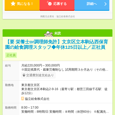
気になる！
応募する
詳細へ
掲載元企業名
協立給食株式会社
未読
【要 栄養士or調理師免許】文京区立本駒込西保育
園の給食調理スタッフ◆年休125日以上／正社員
正社員
月給220,000円～300,000円
給与
※固定残業代・裁量労働制なし 試用期間３か月あり（その他雇
用条件に変更無し） 賞与あり（年２回） 交通費支給（社内規定
交通費別途支給あり
による） 【試用期間】試用期間あり 試用期間の長さ：3ヶ月 雇
用形態、給与は本採用時と同じです。
東京都文京区
勤務地
東京都文京区本駒込2-9-16（最寄り駅：都営三田線千石駅 徒
歩12分）
協立給食株式会社
8:00～17:00
勤務時間
実働時間：8時間/日 実働時間：８時間（休憩60分） ※配属先の