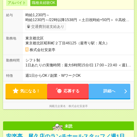
アルバイト
職種未経験OK
時給1,230円～
給与
時給1230円～/22時以降1538円 ＜土日祝時給+50円＞ ※高校生
時給1230円 【試用期間】試用期間あり 試用期間の長さ：12ヶ
交通費別途支給あり
月 雇用形態、給与は本採用時と同じです。 ※最大12ヶ月の間
で、合計30時間の試用期間（研修期間）があります。
東京都北区
勤務地
東京都北区昭和町２丁目46125（最寄り駅：尾久）
株式会社安楽亭
シフト制
勤務時間
1日あたりの実働時間：最大6時間15分/日 17:00～23:40 ＜週1日
～/短時間OK！＞ ※18歳未満・高校生は21:30までの勤務 ・シフ
トは自己申告制だから私生活優先でOK◎ ・週1日もあれば週5日
週1日からOK / 副業・WワークOK
特徴
でがっつり勤務もOK！ 「Ｗワークで収入増やしたい」 「副業と
して短時間」など希望に合わせて働けます！
気になる！
応募する
詳細へ
掲載元企業名
株式会社安楽亭
未読
安楽亭 尾久店のランチホールスタッフ／週1日