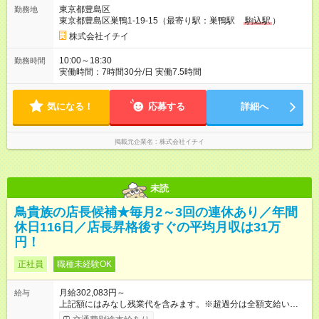
は基準が緩いので、支給実績は新入社員でもほぼ100％！ 《月
東京都豊島区
勤務地
収例》 ◆1年目社員・未経験者の場合（24才／男性） ・合計36
東京都豊島区巣鴨1-19-15（最寄り駅：巣鴨駅
駒込駅
）
万円（月給24万円＋インセンティブ12万円） ★その他諸手当 ■
通勤交通費支給（月額3万円まで）営業交通費別途支給 ■宅地建
株式会社イチイ
物取引士手当（月2万円支給） ■賃貸不動産経営管理士手当（月
5000円支給） ■賃貸住宅メンテナンス主任者（月3000円支給）
10:00～18:30
勤務時間
■家族手当※扶養条件 （配偶者：月1万円、第1子：月5000円、
実働時間：7時間30分/日 実働7.5時間
第2子以降：月3000円） ■役職手当 （主任、副店長、店長、エ
リアマネージャーとキャリアアップできる環境をご用意してい
ます。） ■報奨金 【試用期間】試用期間あり 試用期間の長さ：3
気になる！
応募する
詳細へ
ヶ月 雇用形態、給与は本採用時と同じです。
掲載元企業名
株式会社イチイ
未読
鳥貴族の店長候補★毎月2～3回の連休あり／年間
休日116日／店長昇格後すぐの平均月収は31万
円！
正社員
職種未経験OK
月給302,083円～
給与
上記額にはみなし残業代を含みます。※超過分は全額支給いたし
ます。 みなし残業代 51,845円 以上／月 みなし残業時間 30時間