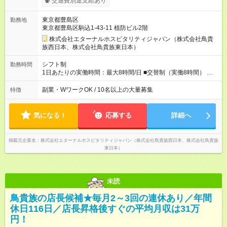
交通費別途支給あり
／月 定額深夜手当（60時間、2万738円～）含む。 それぞれ
超過した場合は追加支給。 ＜トリキの風土＞ ◎平均年齢29歳。
東京都豊島区
勤務地
未経験スタートのメンバーも多いです。 ◎上司との距離が近
東京都豊島区駒込1-43-11 植防ビル2階
く、困ったことがあってもマネージャーにすぐ相談できます。
◎女性活躍中！女性管理職登用実績あり！ ◎月1回エリア会議あ
株式会社エターナルホスピタリティジャパン（株式会社鳥貴
り。社長が直接、目標や方針を発表します。 ⇒各店舗の好事例
族西日本、株式会社鳥貴族東日本）
を知れるなど、刺激がたくさん 【試用期間】試用期間なし
シフト制
勤務時間
1日あたりの実働時間：最大8時間/日 ■交替制（実働8時間） ▼
シフト例 ○16：00～翌2：00 ○20：00～翌6：00 ※営業時間は店
舗による。 ＜無断残業は絶対禁止！＞ どうしても必要な時は、
副業・WワークOK / 10名以上の大量募集
特徴
報告をしてもらっています。現状は1日1時間程の残業がありま
すが、これをゼロにするのが目標の一つです。
気になる！
応募する
詳細へ
掲載元企業名
株式会社エターナルホスピタリティジャパン（株式会社鳥貴族西日本、株式会社鳥貴族
東日本）
未読
鳥貴族の店長候補★毎月2～3回の連休あり／年間
休日116日／店長昇格後すぐの平均月収は31万
円！