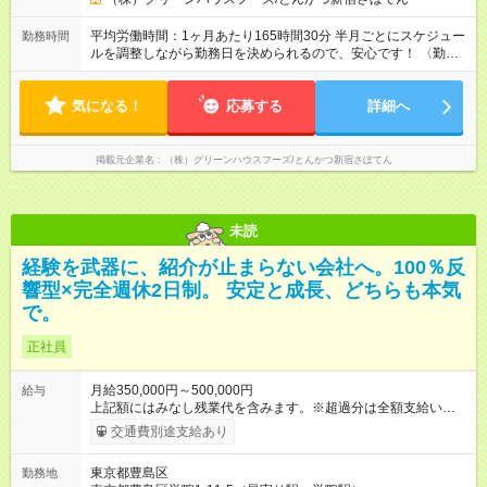
未満でも満額支払い、超過分別途支給 ★交通費は全額支給！ ★
退職金前払い制度あり！ 【試用期間】試用期間あり 試用期間の
平均労働時間：1ヶ月あたり165時間30分 半月ごとにスケジュー
勤務時間
長さ：3ヶ月 雇用形態、給与は本採用時と同じです。
ルを調整しながら勤務日を決められるので、安心です！ 〈勤務
時間〉 9:00～21:30（店舗により異なる） 平均労働時間：1ヶ月
あたり165時間30分 半月ごとにスケジュールを調整しながら勤
気になる！
務日を決められるので、安心です！ 〈勤務時間〉 9:00～
応募する
詳細へ
21:30（店舗により異なる）
掲載元企業名
（株）グリーンハウスフーズ/とんかつ新宿さぼてん
未読
経験を武器に、紹介が止まらない会社へ。100％反
響型×完全週休2日制。 安定と成長、どちらも本気
で。
正社員
月給350,000円～500,000円
給与
上記額にはみなし残業代を含みます。※超過分は全額支給いたし
ます。 みなし残業代 45,975円／月 みなし残業時間 30時間／月
交通費別途支給あり
※月給等の条件は、経験やスキルにより決定します。 ※上記に
は、30時間・4万5975円以上の固定残業代を含みます。超過分
東京都豊島区
勤務地
は別途支給します。 ＜頑張りはインセンティブで還元！＞ 年次