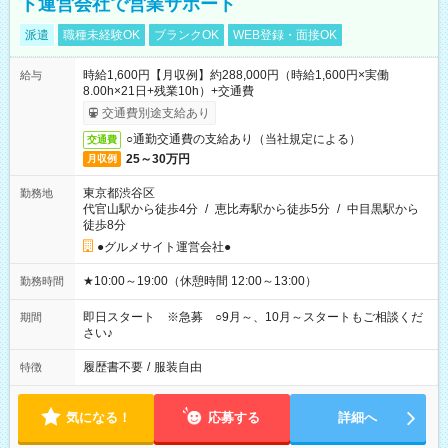
ト運営会社で営業サポート
派遣
職種未経験OK
ブランクOK
WEB登録・面接OK
時給1,600円【月収例】約288,000円（時給1,600円×実働
給与
8.00h×21日+残業10h）+交通費
交通費別途支給あり
○通勤交通費の支給あり（当社規定による）
交通費
25～30万円
月収例
東京都渋谷区
勤務地
代官山駅から徒歩4分
/
恵比寿駅から徒歩5分
/
中目黒駅から
徒歩8分
●グルメサイト運営会社●
★10:00～19:00（休憩時間 12:00～13:00）
勤務時間
即日スタート ※急募 ○9月～、10月～スタートもご相談くだ
期間
さい♪
履歴書不要
/
服装自由
特徴
気になる！
応募する
詳細へ