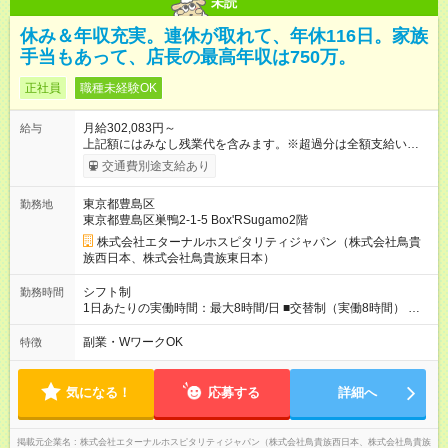
未読
休み＆年収充実。連休が取れて、年休116日。家族
手当もあって、店長の最高年収は750万。
正社員
職種未経験OK
月給302,083円～
給与
上記額にはみなし残業代を含みます。※超過分は全額支給いたし
ます。 みなし残業代 50,716円 以上／月 みなし残業時間 30時間
交通費別途支給あり
／月 定額深夜手当（60時間、2万287円～）含む。 それぞれ
超過した場合は追加支給。 ＜トリキの風土＞ ◎平均年齢29歳。
東京都豊島区
勤務地
未経験スタートのメンバーも多いです。 ◎上司との距離が近
東京都豊島区巣鴨2-1-5 Box'RSugamo2階
く、困ったことがあってもマネージャーにすぐ相談できます。
◎女性活躍中！女性管理職登用実績あり！ ◎月1回エリア会議あ
株式会社エターナルホスピタリティジャパン（株式会社鳥貴
り。社長が直接、目標や方針を発表します。 ⇒各店舗の好事例
族西日本、株式会社鳥貴族東日本）
を知れるなど、刺激がたくさん 【試用期間】試用期間なし
シフト制
勤務時間
1日あたりの実働時間：最大8時間/日 ■交替制（実働8時間） ▼
シフト例 ○16：00～翌2：00 ○20：00～翌6：00 ※営業時間は店
舗による。 ＜無断残業は絶対禁止！＞ どうしても必要な時は、
副業・WワークOK
特徴
報告をしてもらっています。現状は1日1時間程の残業がありま
すが、これをゼロにするのが目標の一つです。
気になる！
応募する
詳細へ
掲載元企業名
株式会社エターナルホスピタリティジャパン（株式会社鳥貴族西日本、株式会社鳥貴族