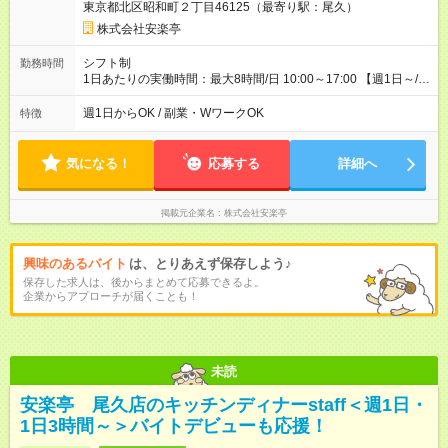
東京都北区昭和町２丁目46125（最寄り駅：尾久）
株式会社安楽亭
シフト制
勤務時間
1日あたりの実働時間：最大8時間/日 10:00～17:00 【週1日～/1
日3時間～OK！】 ＊レギュラー勤務ももちろん大歓迎！ 「子ど
ものお迎えまでの時間」 「ランチタイムだけ」 など、家庭の予
週1日からOK / 副業・WワークOK
特徴
定に合わせやすいシフト制！ ※ディナータイムの勤務希望も相
談可能◎
気になる！
応募する
詳細へ
掲載元企業名
株式会社安楽亭
興味のあるバイト
は、とりあえず保存しよう♪
保存した求人は、後からまとめて応募できるよ。
企業からアプローチが届くことも！
未読
安楽亭 尾久店のキッチンディナーstaff＜週1日・
1日3時間～＞バイトデビューも応援！