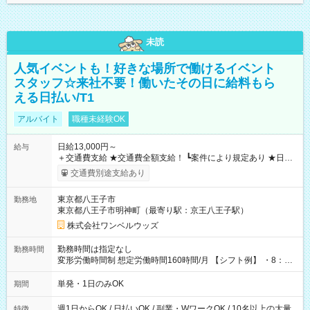
未読
人気イベントも！好きな場所で働けるイベント
スタッフ☆来社不要！働いたその日に給料もら
える日払い/T1
アルバイト
職種未経験OK
日給13,000円～
給与
＋交通費支給 ★交通費全額支給！ ┗案件により規定あり ★日払
いOK！（規定あり） ┗働いたその日に現金GET♪ お仕事後はコ
交通費別途支給あり
ンビニATMから 日払い分を引き落とせます！ 【試用期間】試
用期間なし
東京都八王子市
勤務地
東京都八王子市明神町（最寄り駅：京王八王子駅）
株式会社ワンベルウッズ
勤務時間は指定なし
勤務時間
変形労働時間制 想定労働時間160時間/月 【シフト例】 ・8：00
～21：00
単発・1日のみOK
期間
週1日からOK / 日払いOK / 副業・WワークOK / 10名以上の大量
特徴