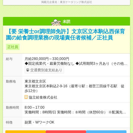
掲載元企業名
東京ケータリング株式会社
未読
【要 栄養士or調理師免許】文京区立本駒込西保育
園の給食調理業務の現場責任者候補／正社員
正社員
月給280,000円～330,000円
給与
◆固定残業代・裁量労働制なし ◆試用期間3ヶ月あり（その他の
雇用条件に変更なし） ◆賞与あり（年2回） ◆交通費支給（社内
交通費別途支給あり
規定による） 【試用期間】試用期間あり 試用期間の長さ：3ヶ
月 雇用形態、給与は本採用時と同じです。
東京都文京区
勤務地
東京都文京区本駒込2-9-16（最寄り駅：都営三田線千石駅 徒
歩12分）
協立給食株式会社
8:00～17:00
勤務時間
実働時間：8時間/日 実働時間：８時間（休憩60分） ※配属先の
事業所により始業時間・終業時間が前後します
副業・WワークOK
特徴