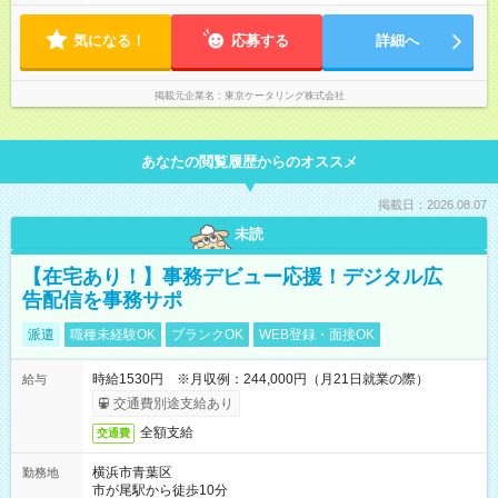
ん。 超過分は別途支給します
気になる！
応募する
詳細へ
掲載元企業名
東京ケータリング株式会社
あなたの閲覧履歴からのオススメ
掲載日：2026.08.07
未読
【在宅あり！】事務デビュー応援！デジタル広
告配信を事務サポ
派遣
職種未経験OK
ブランクOK
WEB登録・面接OK
時給1530円 ※月収例：244,000円（月21日就業の際）
給与
交通費別途支給あり
全額支給
交通費
横浜市青葉区
勤務地
市が尾駅から徒歩10分