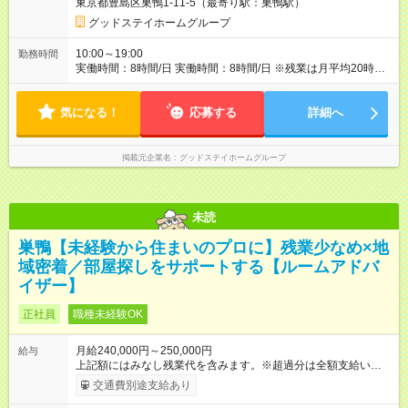
東京都豊島区巣鴨1-11-5（最寄り駅：巣鴨駅）
に関係なく挑戦できる環境だからこそ、 成果は毎月のインセン
ティブ＋年2回の賞与でしっかり還元。 成長意欲のある方には、
グッドステイホームグループ
収入もポジションも開かれています。 【各社共通】 【試用期
間】試用期間なし
10:00～19:00
勤務時間
実働時間：8時間/日 実働時間：8時間/日 ※残業は月平均20時間
程度（1日1時間ほど）です。 ●2026年4月より、店舗営業時間を
10:00～18:00へ変更します。 限られた時間で成果を出せる営業
気になる！
を育てるためです。 18:00～19:00は契約書作成や翌日の準備に
応募する
詳細へ
充て、 お客様対応の質を高めてまいります。
掲載元企業名
グッドステイホームグループ
未読
巣鴨【未経験から住まいのプロに】残業少なめ×地
域密着／部屋探しをサポートする【ルームアドバ
イザー】
正社員
職種未経験OK
月給240,000円～250,000円
給与
上記額にはみなし残業代を含みます。※超過分は全額支給いたし
ます。 みなし残業代 30,000円／月 みなし残業時間 22時間／月
交通費別途支給あり
月給24万円以上＋インセンティブ＋賞与年2回 ※インセンティブ