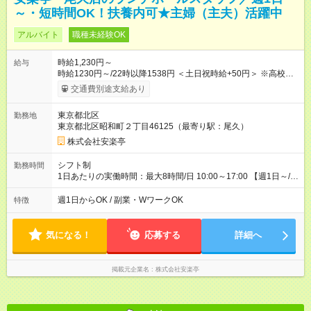
～・短時間OK！扶養内可★主婦（主夫）活躍中
アルバイト
職種未経験OK
時給1,230円～
給与
時給1230円～/22時以降1538円 ＜土日祝時給+50円＞ ※高校生
時給1230円 【試用期間】試用期間あり 試用期間の長さ：12ヶ
交通費別途支給あり
月 雇用形態、給与は本採用時と同じです。 ※最大12ヶ月の間
で、合計30時間の試用期間（研修期間）があります。
東京都北区
勤務地
東京都北区昭和町２丁目46125（最寄り駅：尾久）
株式会社安楽亭
シフト制
勤務時間
1日あたりの実働時間：最大8時間/日 10:00～17:00 【週1日～/1
日3時間～OK！】 ＊レギュラー勤務ももちろん大歓迎！ 「子ど
ものお迎えまでの時間」 「ランチタイムだけ」 など、家庭の予
週1日からOK / 副業・WワークOK
特徴
定に合わせやすいシフト制！ ※ディナータイムの勤務希望も相
談可能◎
気になる！
応募する
詳細へ
掲載元企業名
株式会社安楽亭