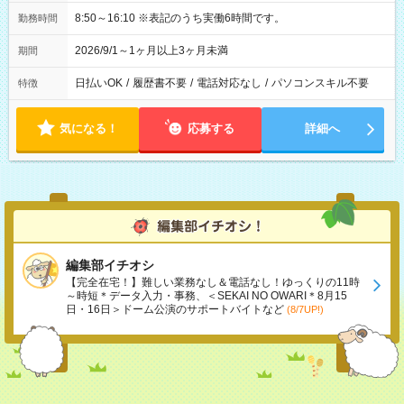
8:50～16:10 ※表記のうち実働6時間です。
勤務時間
2026/9/1～1ヶ月以上3ヶ月未満
期間
日払いOK
/
履歴書不要
/
電話対応なし
/
パソコンスキル不要
特徴
気になる！
応募する
詳細へ
編集部イチオシ
【完全在宅！】難しい業務なし＆電話なし！ゆっくりの11時
～時短＊データ入力・事務、＜SEKAI NO OWARI＊8月15
日・16日＞ドーム公演のサポートバイトなど
(8/7UP!)