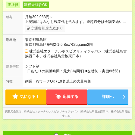
正社員
職種未経験OK
月給302,083円～
給与
上記額にはみなし残業代を含みます。※超過分は全額支給いたし
ます。 みなし残業代 51,845円 以上／月 みなし残業時間 30時間
交通費別途支給あり
／月 定額深夜手当（60時間、2万738円～）含む。 それぞれ
超過した場合は追加支給。 ＜トリキの風土＞ ◎平均年齢29歳。
東京都豊島区
勤務地
未経験スタートのメンバーも多いです。 ◎上司との距離が近
東京都豊島区巣鴨2-1-5 Box'RSugamo2階
く、困ったことがあってもマネージャーにすぐ相談できます。
◎女性活躍中！女性管理職登用実績あり！ ◎月1回エリア会議あ
株式会社エターナルホスピタリティジャパン（株式会社鳥貴
り。社長が直接、目標や方針を発表します。 ⇒各店舗の好事例
族西日本、株式会社鳥貴族東日本）
を知れるなど、刺激がたくさん 【試用期間】試用期間なし
シフト制
勤務時間
1日あたりの実働時間：最大8時間/日 ■交替制（実働8時間） ▼
シフト例 ○16：00～翌2：00 ○20：00～翌6：00 ※営業時間は店
舗による。 ＜無断残業は絶対禁止！＞ どうしても必要な時は、
副業・WワークOK / 10名以上の大量募集
特徴
報告をしてもらっています。現状は1日1時間程の残業がありま
すが、これをゼロにするのが目標の一つです。
気になる！
応募する
詳細へ
掲載元企業名
株式会社エターナルホスピタリティジャパン（株式会社鳥貴族西日本、株式会社鳥貴族
東日本）