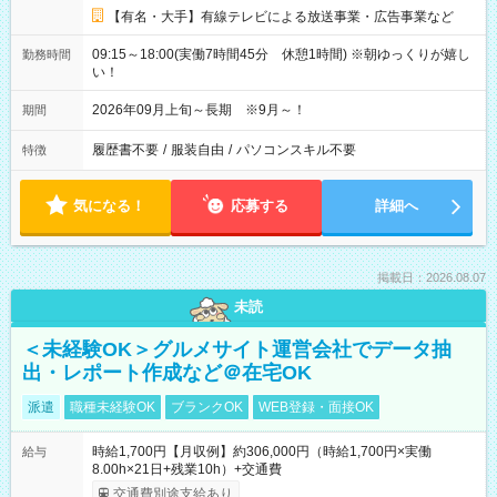
【有名・大手】有線テレビによる放送事業・広告事業など
09:15～18:00(実働7時間45分 休憩1時間) ※朝ゆっくりが嬉し
勤務時間
い！
2026年09月上旬～長期 ※9月～！
期間
履歴書不要
/
服装自由
/
パソコンスキル不要
特徴
気になる！
応募する
詳細へ
掲載日：2026.08.07
未読
＜未経験OK＞グルメサイト運営会社でデータ抽
出・レポート作成など＠在宅OK
派遣
職種未経験OK
ブランクOK
WEB登録・面接OK
時給1,700円【月収例】約306,000円（時給1,700円×実働
給与
8.00h×21日+残業10h）+交通費
交通費別途支給あり