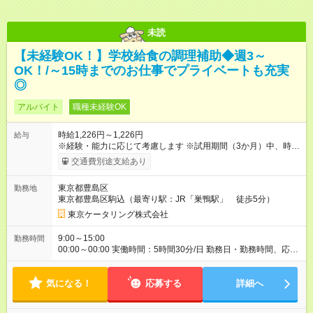
未読
【未経験OK！】学校給食の調理補助◆週3～
OK！/～15時までのお仕事でプライベートも充実
◎
アルバイト
職種未経験OK
時給1,226円～1,226円
給与
※経験・能力に応じて考慮します ※試用期間（3か月）中、時給
変動なし 【試用期間】試用期間あり 試用期間の長さ：3ヶ月 雇
交通費別途支給あり
用形態、給与は本採用時と同じです。
東京都豊島区
勤務地
東京都豊島区駒込（最寄り駅：JR「巣鴨駅」 徒歩5分）
東京ケータリング株式会社
9:00～15:00
勤務時間
00:00～00:00 実働時間：5時間30分/日 勤務日・勤務時間、応相
談 週2日～OK！ 扶養範囲内で働きたい方募集中
気になる！
応募する
詳細へ