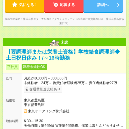
気になる！
応募する
詳細へ
掲載元企業名
株式会社エターナルホスピタリティジャパン（株式会社鳥貴族西日本、株式会社鳥貴族
東日本）
未読
【要調理師または栄養士資格】学校給食調理師◆
土日祝日休み！/～16時勤務
正社員
職種未経験OK
月給240,000円～300,000円
給与
未経験者 24万～ 副責任者経験者25万～ 責任者経験者27万～
※試用期間は3ヶ月です。給与に変更はありません。 残業代は
交通費別途支給あり
超過分は全額支給します！ 【試用期間】試用期間あり 試用期間
の長さ：3ヶ月 雇用形態、給与は本採用時と同じです。
東京都豊島区
勤務地
東京都豊島区
東京ケータリング株式会社
6:30～15:30
勤務時間
実働時間：8時間/日 実働8時間勤務、残業はほとんどありませ