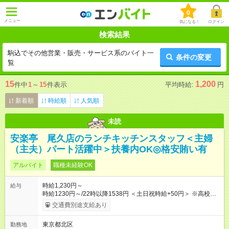
0
メニュー
気になる！
ログイン
検索結果
駒込でその他営業・販売・サービス系のバイト一
条件の変更
覧
15
1,200
件中
1
～
15
件表示
平均時給:
円
新着順
時給順
人気順
未読
安楽亭 尾久店のランチキッチンスタッフ＜主婦
（主夫）パート活躍中＞扶養内OK◎格安賄い有
アルバイト
職種未経験OK
時給1,230円～
給与
時給1230円～/22時以降1538円 ＜土日祝時給+50円＞ ※高校生
時給1230円 【試用期間】試用期間あり 試用期間の長さ：12ヶ
交通費別途支給あり
月 雇用形態、給与は本採用時と同じです。 ※最大12ヶ月の間
で、合計30時間の試用期間（研修期間）があります。
東京都北区
勤務地