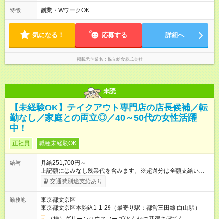
事業所により始業時間・終業時間が前後します
副業・WワークOK
特徴
気になる！
応募する
詳細へ
掲載元企業名
協立給食株式会社
未読
【未経験OK】テイクアウト専門店の店長候補／転
勤なし／家庭との両立◎／40～50代の女性活躍
中！
正社員
職種未経験OK
月給251,700円～
給与
上記額にはみなし残業代を含みます。※超過分は全額支給いたし
ます。 みなし残業代 46,600円／月 みなし残業時間 30時間／月
交通費別途支給あり
※一律支給31，700円を含みます。 ■店長候補の給与 月給25，
1700円(基本給173，400円+固定残業手当30h分46，600円+一
東京都文京区
勤務地
律地域手当31，700円) ※30h未満でも満額支払い、超過分別途
東京都文京区本駒込1-1-29（最寄り駅：都営三田線 白山駅）
支給 ■店長昇格後の給与 月給259，800円(基本給180，000円
+固定残業手当30h分48，100円+一律地域手当31，700円) ※30h
（株）グリーンハウスフーズ/とんかつ新宿さぼてん