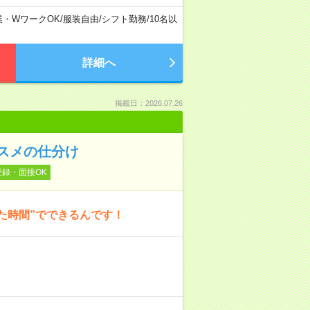
業・WワークOK
/
服装自由
/
シフト勤務
/
10名以
詳細へ
掲載日：2026.07.26
スメの仕分け
登録・面接OK
た時間”でできるんです！