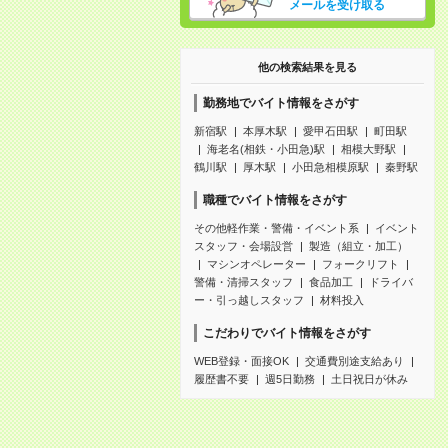
メールを受け取る
他の検索結果を見る
勤務地でバイト情報をさがす
新宿駅
本厚木駅
愛甲石田駅
町田駅
海老名(相鉄・小田急)駅
相模大野駅
鶴川駅
厚木駅
小田急相模原駅
秦野駅
職種でバイト情報をさがす
その他軽作業・警備・イベント系
イベント
スタッフ・会場設営
製造（組立・加工）
マシンオペレーター
フォークリフト
警備・清掃スタッフ
食品加工
ドライバ
ー・引っ越しスタッフ
材料投入
こだわりでバイト情報をさがす
WEB登録・面接OK
交通費別途支給あり
履歴書不要
週5日勤務
土日祝日が休み