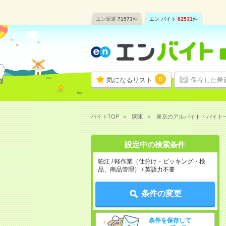
エン派遣
71573
件
エン バイト
82531
件
0
気になるリスト
保存した希
バイトTOP
関東
東京のアルバイト・バイト
設定中の検索条件
狛江 / 軽作業（仕分け・ピッキング・検
品、商品管理） / 英語力不要
条件の変更
条件を保存して