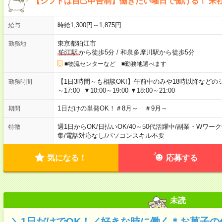
【シフトは自己申告制】働きたい曜日で働ける！ 来
時給1,300円～1,875円
給与
東京都狛江市
勤務地
狛江駅
から徒歩5分
/
和泉多摩川駅から徒歩5分
■物流センターなど ■勤務地選べます
【1日3時間～も相談OK!】午前中のみや18時以降などのシフトあ
勤務時間
～17:00 ▼10:00～19:00 ▼18:00～21:00
1日だけの単発OK！＃8月～ ＃9月～
期間
週1日からOK
/
日払いOK
/
40～50代活躍中
/
副業・Wワーク
特徴
集
/
電話対応なし
/
パソコンスキル不要
気になる！
応募する
未読
＼1日だけでOK！／好きな時に働く＊お菓子の