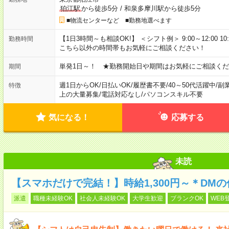
狛江駅
から徒歩5分
/
和泉多摩川駅から徒歩5分
■物流センターなど ■勤務地選べます
【1日3時間～も相談OK!】 ＜シフト例＞ 9:00～12:00 10:00～1
勤務時間
こちら以外の時間帯もお気軽にご相談ください！
単発1日～！ ★勤務開始日や期間はお気軽にご相談くだ
期間
週1日からOK
/
日払いOK
/
履歴書不要
/
40～50代活躍中
/
副
特徴
上の大量募集
/
電話対応なし
/
パソコンスキル不要
気になる！
応募する
未読
【スマホだけで完結！】時給1,300円～＊DM
派遣
職種未経験OK
社会人未経験OK
大学生歓迎
ブランクOK
WEB