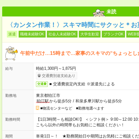
未読
〈カンタン作業！〉スキマ時間にサクッと＊お
派遣
職種未経験OK
社会人未経験OK
大学生歓迎
ブランクOK
WEB
午前中だけ…15時まで…家事のスキマの“ちょっとし
時給1,300円～1,875円
給与
交通費別途支給あり
■ 交通費規定内支給 ※派遣先による
交通費
東京都狛江市
勤務地
狛江駅
から徒歩5分
/
和泉多摩川駅から徒歩5分
■物流センターなど ■勤務地選べます
【1日3時間～も相談OK!】 ＜シフト例＞ 9:00～12:00 10:00～1
勤務時間
こちら以外の時間帯もお気軽にご相談ください！
単発1日～！ ★勤務開始日や期間はお気軽にご相談くだ
期間