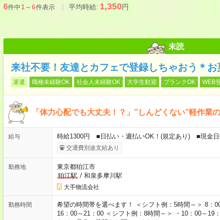
1,350
6
平均時給:
円
件中
1
～
6
件表示
未読
来社不要！友達とカフェで登録しちゃおう＊お
派遣
職種未経験OK
社会人未経験OK
大学生歓迎
ブランクOK
WEB
「体力心配でも大丈夫！？」”しんどくない”軽作業
時給1300円 ■日払い・週払いOK！(規定あり) ■現金
給与
交通費別途支給あり
東京都狛江市
勤務地
狛江駅
/
和泉多摩川駅
大手物流会社
希望の時間帯を選べます！ ＜シフト例：5時間～＞ 8：00～13：
勤務時間
16：00～21：00 ＜シフト例：8時間～＞ ・10：00～19：0