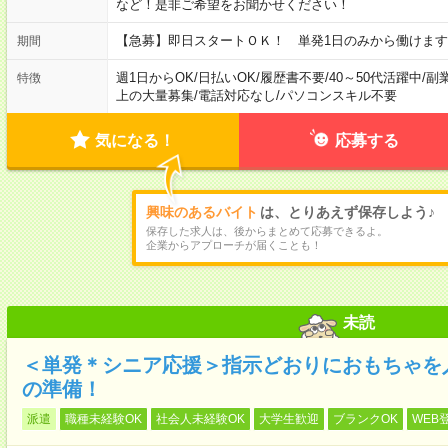
など！是非ご希望をお聞かせください！
【急募】即日スタートＯＫ！ 単発1日のみから働けます
期間
週1日からOK
/
日払いOK
/
履歴書不要
/
40～50代活躍中
/
副
特徴
上の大量募集
/
電話対応なし
/
パソコンスキル不要
気になる！
応募する
興味のあるバイト
は、とりあえず保存しよう♪
保存した求人は、後からまとめて応募できるよ。
企業からアプローチが届くことも！
未読
＜単発＊シニア応援＞指示どおりにおもちゃを
の準備！
派遣
職種未経験OK
社会人未経験OK
大学生歓迎
ブランクOK
WEB