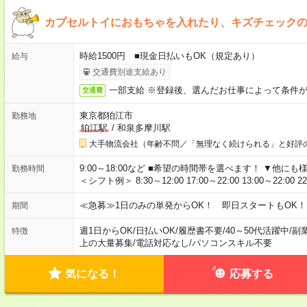
カプセルトイにおもちゃを入れたり、キズチェック
時給1500円 ■現金日払いもOK（規定あり）
給与
交通費別途支給あり
一部支給 ※登録後、選んだお仕事によって条件
交通費
東京都狛江市
勤務地
狛江駅
/
和泉多摩川駅
大手物流会社（年齢不問／「無理なく続けられる」と好評
9:00～18:00など ■希望の時間帯を選べます！ ▼他
勤務時間
＜シフト例＞ 8:30～12:00 17:00～22:00 13:00～22:00 2
≪急募≫1日のみの単発からOK！ 即日スタートもOK！
期間
週1日からOK
/
日払いOK
/
履歴書不要
/
40～50代活躍中
/
副
特徴
上の大量募集
/
電話対応なし
/
パソコンスキル不要
気になる！
応募する