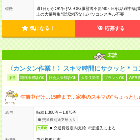
週1日からOK
/
日払いOK
/
履歴書不要
/
40～50代活躍中
/
副
特徴
上の大量募集
/
電話対応なし
/
パソコンスキル不要
気になる！
応募する
未読
〈カンタン作業！〉スキマ時間にサクッと＊コ
派遣
職種未経験OK
社会人未経験OK
大学生歓迎
ブランクOK
WEB
午前中だけ…15時まで…家事のスキマの“ちょっとし
時給1,300円～1,875円
給与
交通費別途支給あり
■ 交通費規定内支給 ※派遣先による
交通費
東京都狛江市
勤務地