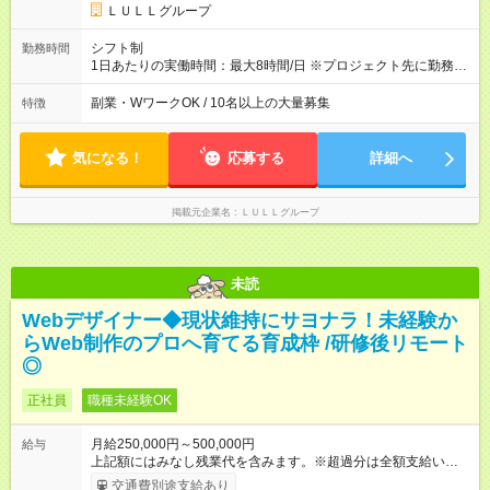
キルを考慮し初任給を決定。経験者の方は前給考慮も可能で
ＬＵＬＬグループ
す！ ◎昇給年1回（研修終了後） ◎賞与年2回（2月・8月）＋業
績賞与あり ◤スキルアップも、収入アップも。◢ 入社後の成長
シフト制
勤務時間
や頑張りは、しっかり給与で還元しています。 実際にほぼ全員
1日あたりの実働時間：最大8時間/日 ※プロジェクト先に勤務時
が入社1年以内に昇給を実現。 なかには転職後に年収250万円以
間は異なります 【シフト例】 ・10時00分～19時00分 ・9時00
上アップした社員も。 エンジニアへの還元率は業界高水準の
分～18時00分 平均残業時間：月10時間以内
副業・WワークOK / 10名以上の大量募集
特徴
87％。 スキルを磨いた分だけ、収入アップも目指せる環境で
す！ 【試用期間】試用期間あり 試用期間の長さ：6ヶ月 ※ 雇用
形態と給与に、本採用時と異なる部分があります。 雇用形態：
気になる！
応募する
詳細へ
中途採用（契約社員） 給与：月給 230,000円以上 上記額にはみ
なし残業代を含みます。※超過分は全額支給いたします。 みな
し残業代 21,329円／月 みなし残業時間 13時間／月 ※交通費は
掲載元企業名
ＬＵＬＬグループ
別途支給いたします ※研修期間中（最大12ヶ月間）も、試用期
間中と同一の給与となります。
未読
Webデザイナー◆現状維持にサヨナラ！未経験か
らWeb制作のプロへ育てる育成枠 /研修後リモート
◎
正社員
職種未経験OK
月給250,000円～500,000円
給与
上記額にはみなし残業代を含みます。※超過分は全額支給いたし
ます。 みなし残業代 21,675円／月 みなし残業時間 12時間／月 -
交通費別途支給あり