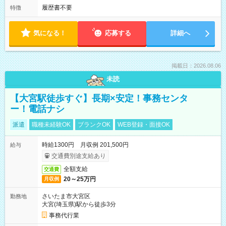
履歴書不要
特徴
気になる！
応募する
詳細へ
掲載日：2026.08.06
未読
【大宮駅徒歩すぐ】長期×安定！事務センタ
ー！電話ナシ
派遣
職種未経験OK
ブランクOK
WEB登録・面接OK
時給1300円 月収例 201,500円
給与
交通費別途支給あり
全額支給
交通費
20～25万円
月収例
さいたま市大宮区
勤務地
大宮(埼玉県)駅から徒歩3分
事務代行業