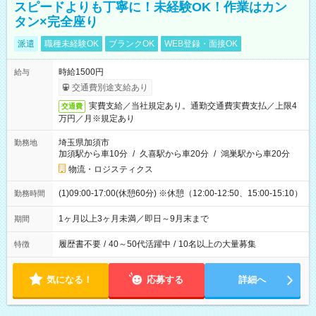
スピードよりも丁寧に！未経験OK！作業はカン
タン×完全座り
派遣
職種未経験OK
ブランクOK
WEB登録・面接OK
時給1500円
給与
交通費別途支給あり
実費支給／当社規定あり。通勤交通費実費支払／上限4
交通費
万円／月※規定あり
埼玉県加須市
勤務地
加須駅から車10分
/
久喜駅から車20分
/
鴻巣駅から車20分
物流・ロジスティクス
(1)09:00-17:00(休憩60分) ※休憩（12:00-12:50、15:00-15:10）
勤務時間
1ヶ月以上3ヶ月未満／即日～9月末まで
期間
履歴書不要
/
40～50代活躍中
/
10名以上の大量募集
特徴
気になる！
応募する
詳細へ