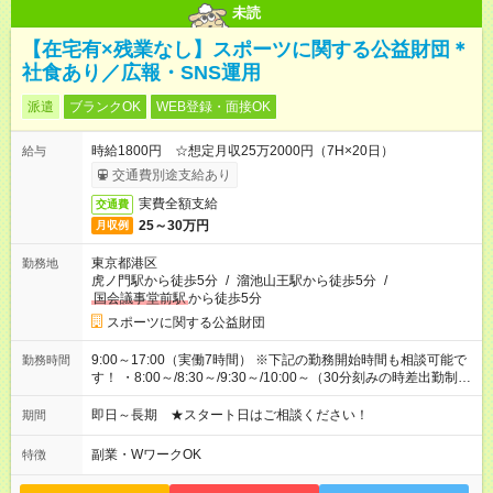
未読
【在宅有×残業なし】スポーツに関する公益財団＊
社食あり／広報・SNS運用
派遣
ブランクOK
WEB登録・面接OK
時給1800円 ☆想定月収25万2000円（7H×20日）
給与
交通費別途支給あり
実費全額支給
交通費
25～30万円
月収例
東京都港区
勤務地
虎ノ門駅から徒歩5分
/
溜池山王駅から徒歩5分
/
国会議事堂前駅
から徒歩5分
スポーツに関する公益財団
9:00～17:00（実働7時間） ※下記の勤務開始時間も相談可能で
勤務時間
す！ ・8:00～/8:30～/9:30～/10:00～（30分刻みの時差出勤制
度） 【残業】基本ありません
即日～長期 ★スタート日はご相談ください！
期間
副業・WワークOK
特徴