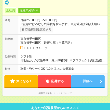
◎
正社員
職種未経験OK
月給250,000円～500,000円
給与
上記額にはみなし残業代を含みます。※超過分は全額支給いたし
ます。 みなし残業代 21,675円／月 みなし残業時間 12時間／月 -
交通費別途支給あり
------------------------------------------------------- ≪経験者の方は以下と
なります≫ --------------------------------------------------------- ◎月給35
東京都千代田区
勤務地
万円～＋業績賞与＋交通費＋各種手当 ※固定残業代（30時間/6
東京都千代田区（最寄り駅：半蔵門駅）
万6，610円分）を含む。超過分は追加支給いたします 能力やス
キルを考慮し初任給を決定。経験者の方は前給考慮も可能で
ＬＵＬＬグループ
す！ ◎昇給年1回（研修終了後） ◎賞与年2回（2月・8月）＋業
績賞与あり ◤スキルアップも、収入アップも。◢ 入社後の成長
シフト制
勤務時間
や頑張りは、しっかり給与で還元しています。 実際にほぼ全員
1日あたりの実働時間：最大8時間/日 ※プロジェクト先に勤務時
が入社1年以内に昇給を実現。 なかには転職後に年収250万円以
間は異なります 【シフト例】 ・10時00分～19時00分 ・9時00
上アップした社員も。 エンジニアへの還元率は業界高水準の
分～18時00分 平均残業時間：月10時間以内
副業・WワークOK / 10名以上の大量募集
特徴
87％。 スキルを磨いた分だけ、収入アップも目指せる環境で
す！ 【試用期間】試用期間あり 試用期間の長さ：6ヶ月 ※ 雇用
形態と給与に、本採用時と異なる部分があります。 雇用形態：
気になる！
応募する
詳細へ
中途採用（契約社員） 給与：月給 230,000円以上 上記額にはみ
なし残業代を含みます。※超過分は全額支給いたします。 みな
し残業代 21,329円／月 みなし残業時間 13時間／月 ※交通費は
掲載元企業名
ＬＵＬＬグループ
別途支給いたします ※研修期間中（最大12ヶ月間）も、試用期
間中と同一の給与となります。
あなたの閲覧履歴からのオススメ