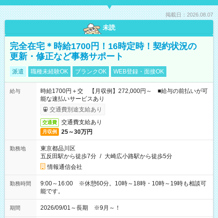
掲載日：2026.08.07
未読
完全在宅＊時給1700円！16時定時！契約状況の
更新・修正など事務サポート
派遣
職種未経験OK
ブランクOK
WEB登録・面接OK
時給1700円＋交 【月収例】272,000円～ ■給与の前払いが可
給与
能な速払いサービスあり
交通費別途支給あり
交通費支給あり
交通費
25～30万円
月収例
東京都品川区
勤務地
五反田駅から徒歩7分
/
大崎広小路駅から徒歩5分
情報通信会社
9:00～16:00 ※休憩60分。10時～18時・10時～19時も相談可
勤務時間
能です。
2026/09/01～長期 ※9月～！
期間