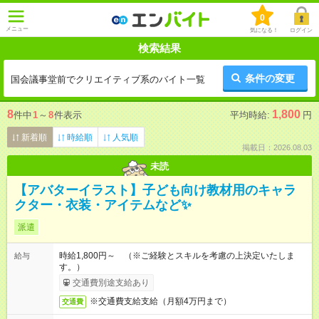
0
メニュー
気になる！
ログイン
検索結果
条件の変更
国会議事堂前でクリエイティブ系のバイト一覧
8
1,800
件中
1
～
8
件表示
平均時給:
円
新着順
時給順
人気順
掲載日：2026.08.03
未読
【アバターイラスト】子ども向け教材用のキャラ
クター・衣装・アイテムなど✨
派遣
時給1,800円～ （※ご経験とスキルを考慮の上決定いたしま
給与
す。）
交通費別途支給あり
※交通費支給支給（月額4万円まで）
交通費