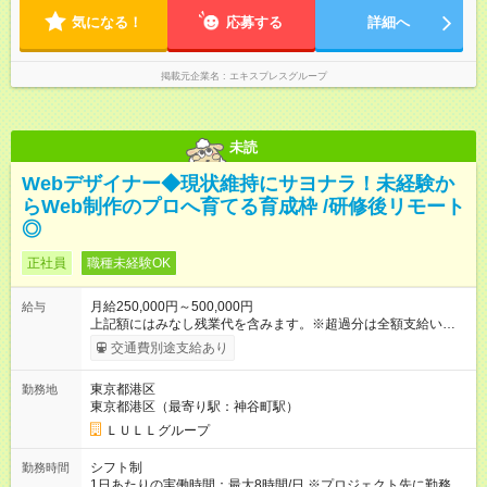
24:30 (5)21:30-6:30 (6)23:30-8:30 2～3ヶ月程は近い時間帯で調
気になる！
整しています。 ※希望休あり。
応募する
詳細へ
掲載元企業名
エキスプレスグループ
未読
Webデザイナー◆現状維持にサヨナラ！未経験か
らWeb制作のプロへ育てる育成枠 /研修後リモート
◎
正社員
職種未経験OK
月給250,000円～500,000円
給与
上記額にはみなし残業代を含みます。※超過分は全額支給いたし
ます。 みなし残業代 21,675円／月 みなし残業時間 12時間／月 -
交通費別途支給あり
------------------------------------------------------- ≪経験者の方は以下と
なります≫ --------------------------------------------------------- ◎月給35
東京都港区
勤務地
万円～＋業績賞与＋交通費＋各種手当 ※固定残業代（30時間/6
東京都港区（最寄り駅：神谷町駅）
万6，610円分）を含む。超過分は追加支給いたします 能力やス
キルを考慮し初任給を決定。経験者の方は前給考慮も可能で
ＬＵＬＬグループ
す！ ◎昇給年1回（研修終了後） ◎賞与年2回（2月・8月）＋業
績賞与あり ◤スキルアップも、収入アップも。◢ 入社後の成長
シフト制
勤務時間
や頑張りは、しっかり給与で還元しています。 実際にほぼ全員
1日あたりの実働時間：最大8時間/日 ※プロジェクト先に勤務時