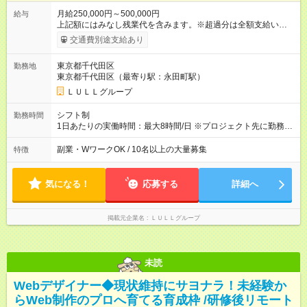
月給250,000円～500,000円
給与
上記額にはみなし残業代を含みます。※超過分は全額支給いたし
ます。 みなし残業代 21,675円／月 みなし残業時間 12時間／月 -
交通費別途支給あり
------------------------------------------------------- ≪経験者の方は以下と
なります≫ --------------------------------------------------------- ◎月給35
東京都千代田区
勤務地
万円～＋業績賞与＋交通費＋各種手当 ※固定残業代（30時間/6
東京都千代田区（最寄り駅：永田町駅）
万6，610円分）を含む。超過分は追加支給いたします 能力やス
キルを考慮し初任給を決定。経験者の方は前給考慮も可能で
ＬＵＬＬグループ
す！ ◎昇給年1回（研修終了後） ◎賞与年2回（2月・8月）＋業
績賞与あり ◤スキルアップも、収入アップも。◢ 入社後の成長
シフト制
勤務時間
や頑張りは、しっかり給与で還元しています。 実際にほぼ全員
1日あたりの実働時間：最大8時間/日 ※プロジェクト先に勤務時
が入社1年以内に昇給を実現。 なかには転職後に年収250万円以
間は異なります 【シフト例】 ・10時00分～19時00分 ・9時00
上アップした社員も。 エンジニアへの還元率は業界高水準の
分～18時00分 平均残業時間：月10時間以内
副業・WワークOK / 10名以上の大量募集
特徴
87％。 スキルを磨いた分だけ、収入アップも目指せる環境で
す！ 【試用期間】試用期間あり 試用期間の長さ：6ヶ月 ※ 雇用
形態と給与に、本採用時と異なる部分があります。 雇用形態：
気になる！
応募する
詳細へ
中途採用（契約社員） 給与：月給 230,000円以上 上記額にはみ
なし残業代を含みます。※超過分は全額支給いたします。 みな
し残業代 21,329円／月 みなし残業時間 13時間／月 ※交通費は
掲載元企業名
ＬＵＬＬグループ
別途支給いたします ※研修期間中（最大12ヶ月間）も、試用期
間中と同一の給与となります。
未読
Webデザイナー◆現状維持にサヨナラ！未経験か
らWeb制作のプロへ育てる育成枠 /研修後リモート