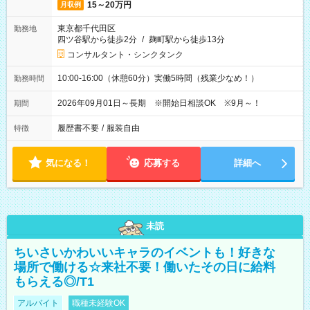
15～20万円
月収例
東京都千代田区
勤務地
四ツ谷駅から徒歩2分
/
麹町駅から徒歩13分
コンサルタント・シンクタンク
10:00-16:00（休憩60分）実働5時間（残業少なめ！）
勤務時間
2026年09月01日～長期 ※開始日相談OK ※9月～！
期間
履歴書不要
/
服装自由
特徴
気になる！
応募する
詳細へ
未読
ちいさいかわいいキャラのイベントも！好きな
場所で働ける☆来社不要！働いたその日に給料
もらえる◎/T1
アルバイト
職種未経験OK