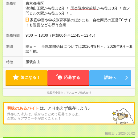
東京都港区
勤務地
溜池山王駅から徒歩2分
/
国会議事堂前駅
から徒歩3分
/
虎ノ
門ヒルズ駅から徒歩5分
/
…
家庭学習や学校教育事業のほかにも、自社商品の直営ECサイ
トも運営などを行う企業
9:00 ～ 18:00（休憩60分※11:45～12:45）
勤務時間
即日～ ※就業開始日については2026年8月～、2026年9月～相
期間
談可能。
服装自由
特徴
気になる！
応募する
詳細へ
掲載元企業名
アスコープ株式会社
興味のあるバイト
は、とりあえず保存しよう♪
保存した求人は、後からまとめて応募できるよ。
企業からアプローチが届くことも！
掲載日：2026.08.02