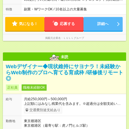
が入社1年以内に昇給を実現。 なかには転職後に年収250万円以
間は異なります 【シフト例】 ・10時00分～19時00分 ・9時00
上アップした社員も。 エンジニアへの還元率は業界高水準の
分～18時00分 平均残業時間：月10時間以内
副業・WワークOK / 10名以上の大量募集
特徴
87％。 スキルを磨いた分だけ、収入アップも目指せる環境で
す！ 【試用期間】試用期間あり 試用期間の長さ：6ヶ月 ※ 雇用
形態と給与に、本採用時と異なる部分があります。 雇用形態：
気になる！
応募する
詳細へ
中途採用（契約社員） 給与：月給 230,000円以上 上記額にはみ
なし残業代を含みます。※超過分は全額支給いたします。 みな
し残業代 21,329円／月 みなし残業時間 13時間／月 ※交通費は
掲載元企業名
ＬＵＬＬグループ
別途支給いたします ※研修期間中（最大12ヶ月間）も、試用期
間中と同一の給与となります。
未読
Webデザイナー◆現状維持にサヨナラ！未経験か
らWeb制作のプロへ育てる育成枠 /研修後リモート
◎
正社員
職種未経験OK
月給250,000円～500,000円
給与
上記額にはみなし残業代を含みます。※超過分は全額支給いたし
ます。 みなし残業代 21,675円／月 みなし残業時間 12時間／月 -
交通費別途支給あり
------------------------------------------------------- ≪経験者の方は以下と
なります≫ --------------------------------------------------------- ◎月給35
東京都港区
勤務地
万円～＋業績賞与＋交通費＋各種手当 ※固定残業代（30時間/6
東京都港区（最寄り駅：虎ノ門ヒルズ駅）
万6，610円分）を含む。超過分は追加支給いたします 能力やス