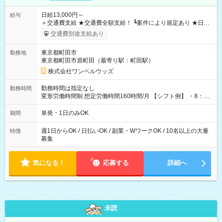
日給13,000円～
給与
＋交通費支給 ★交通費全額支給！ ┗案件により規定あり ★日払
いOK！（規定あり） ┗働いたその日に現金GET♪ お仕事後はコ
交通費別途支給あり
ンビニATMから 日払い分を引き落とせます！ 【試用期間】試
用期間なし
東京都町田市
勤務地
東京都町田市原町田（最寄り駅：町田駅）
株式会社ワンベルウッズ
勤務時間は指定なし
勤務時間
変形労働時間制 想定労働時間160時間/月 【シフト例】 ・8：00
～21：00
単発・1日のみOK
期間
週1日からOK / 日払いOK / 副業・WワークOK / 10名以上の大量
特徴
募集
気になる！
応募する
詳細へ
未読