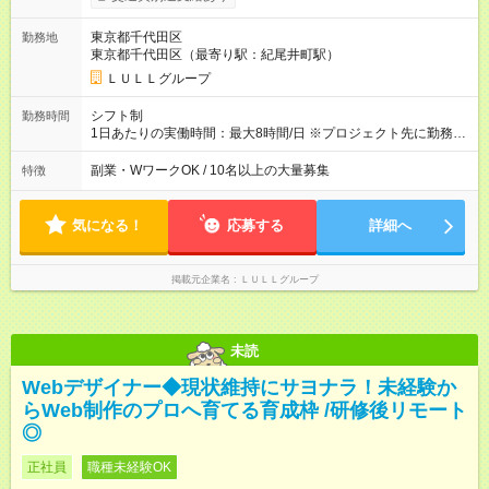
------------------------------------------------------- ≪経験者の方は以下と
なります≫ --------------------------------------------------------- ◎月給35
東京都千代田区
勤務地
万円～＋業績賞与＋交通費＋各種手当 ※固定残業代（30時間/6
東京都千代田区（最寄り駅：紀尾井町駅）
万6，610円分）を含む。超過分は追加支給いたします 能力やス
キルを考慮し初任給を決定。経験者の方は前給考慮も可能で
ＬＵＬＬグループ
す！ ◎昇給年1回（研修終了後） ◎賞与年2回（2月・8月）＋業
績賞与あり ◤スキルアップも、収入アップも。◢ 入社後の成長
シフト制
勤務時間
や頑張りは、しっかり給与で還元しています。 実際にほぼ全員
1日あたりの実働時間：最大8時間/日 ※プロジェクト先に勤務時
が入社1年以内に昇給を実現。 なかには転職後に年収250万円以
間は異なります 【シフト例】 ・10時00分～19時00分 ・9時00
上アップした社員も。 エンジニアへの還元率は業界高水準の
分～18時00分 平均残業時間：月10時間以内
副業・WワークOK / 10名以上の大量募集
特徴
87％。 スキルを磨いた分だけ、収入アップも目指せる環境で
す！ 【試用期間】試用期間あり 試用期間の長さ：6ヶ月 ※ 雇用
形態と給与に、本採用時と異なる部分があります。 雇用形態：
気になる！
応募する
詳細へ
中途採用（契約社員） 給与：月給 230,000円以上 上記額にはみ
なし残業代を含みます。※超過分は全額支給いたします。 みな
し残業代 21,329円／月 みなし残業時間 13時間／月 ※交通費は
掲載元企業名
ＬＵＬＬグループ
別途支給いたします ※研修期間中（最大12ヶ月間）も、試用期
間中と同一の給与となります。
未読
Webデザイナー◆現状維持にサヨナラ！未経験か
らWeb制作のプロへ育てる育成枠 /研修後リモート
◎
正社員
職種未経験OK