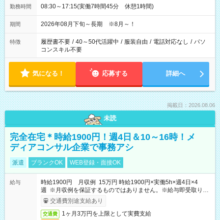
08:30～17:15(実働7時間45分 休憩1時間)
勤務時間
2026年08月下旬～長期 ※8月～！
期間
履歴書不要
/
40～50代活躍中
/
服装自由
/
電話対応なし
/
パソ
特徴
コンスキル不要
気になる！
応募する
詳細へ
掲載日：2026.08.06
未読
完全在宅＊時給1900円！週4日＆10～16時！メ
ディアコンサル企業で事務アシ
派遣
ブランクOK
WEB登録・面接OK
時給1900円 月収例 15万円 時給1900円×実働5h×週4日×4
給与
週 ※月収例を保証するものではありません。※給与即受取りサ
ービス利用可（利用条件有）
交通費別途支給あり
1ヶ月3万円を上限として実費支給
交通費