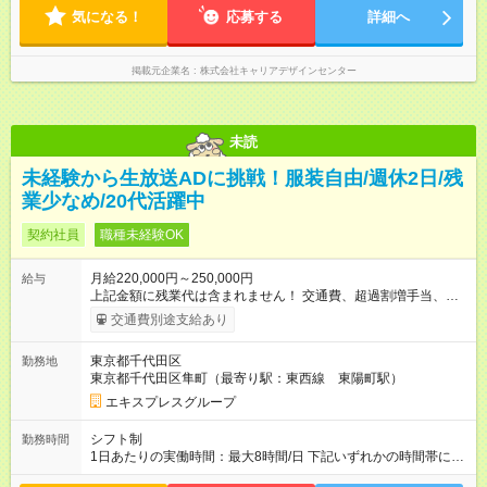
気になる！
応募する
詳細へ
掲載元企業名
株式会社キャリアデザインセンター
未読
未経験から生放送ADに挑戦！服装自由/週休2日/残
業少なめ/20代活躍中
契約社員
職種未経験OK
月給220,000円～250,000円
給与
上記金額に残業代は含まれません！ 交通費、超過割増手当、深
夜割増手当 別途支給 ※試用期間は3ヶ月で、その期間は日給
交通費別途支給あり
10,000円。その他待遇に変更はありません 月の平均残業時間は
８時間程度。プライベートの時間も確保しやすい環境です。
東京都千代田区
勤務地
【試用期間】試用期間あり 試用期間の長さ：3ヶ月 ※ 雇用形態
東京都千代田区隼町（最寄り駅：東西線 東陽町駅）
と給与に、本採用時と異なる部分があります。 雇用形態：本採
用時と同じです。 給与：日給 10,000円 ～ 10,000円 試用期間3
エキスプレスグループ
ヶ月で、その間は日給での支給。その他待遇に変更はありませ
ん。 交通費、残業手当、深夜手当は別途支給
シフト制
勤務時間
1日あたりの実働時間：最大8時間/日 下記いずれかの時間帯にて
稼働。 (1)5:30-14:30 (2)7:30-16:30 (3)13:30-22:30 (4)15:30-