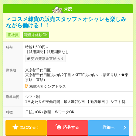
未読
＜コスメ雑貨の販売スタッフ＞オシャレも楽しみ
ながら働ける！！
正社員
職種未経験OK
時給1,500円～
給与
【試用期間】試用期間なし
交通費別途支給あり
東京都千代田区
勤務地
東京都千代田区丸の内2丁目＜KITTE丸の内＞（最寄り駅：◆東
京駅 直結）
株式会社シンアトラス
シフト制
勤務時間
1日あたりの実働時間：最大8時間/日 【 勤務曜日 】 シフト制
土日祝含む週5日勤務 ※希望休み出せます。 【勤務時間】 9：30
～21：30 の間でシフト制（実働8ｈ＋休憩1h） シフト例（9時
日払いOK / 副業・WワークOK
特徴
半-18時半・11時-20時・12時半-21時半） ※残業はほとんどあり
ません
気になる！
応募する
詳細へ