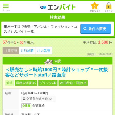
0
メニュー
気になる！
ログイン
検索結果
銀座一丁目で販売（アパレル・ファッション・コ
条件の変更
スメ）のバイト一覧
57
1,508
件中
1
～
50
件表示
平均時給:
円
新着順
時給順
人気順
掲載日：2026.08.03
未読
＜販売なし＞時給1600円＊時計ショップ＊一次接
客などサポートstaff／路面店
派遣
職種未経験OK
ブランクOK
WEB登録・面接OK
時給1600～1700円
給与
交通費別途支給あり
全額支給
交通費
東京都中央区
勤務地