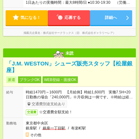
1日あたりの実働時間：最大8時間/日 ●10:30-19:30 （労働時
間8時間・休憩60分） ※平均⽉残業時間：10時間 ※遅番、早
番はなし ※1ヶ⽉単位の変形労働時間制 1ヶ⽉の総労働時
気になる！
間：所定労働⽇数×8時間 ◆シフトはワンシフトのみ 早番・遅番
応募する
詳細へ
はありません。ワンシフトのため、 生活リズムを整えやすいの
も働きやすさの一つです。
掲載元企業名
株式会社サークラックス（旧 株式会社ギャラリーレア）
未読
「J.M. WESTON」シューズ販売スタッフ【松屋銀
座】
派遣
ブランクOK
WEB登録・面接OK
時給1470円～1600円 【月給例】時給1,600円 実働7.5H×20
給与
日勤務の場合「240,000円」※月収例は一例です。※時給は経験
により変動します。
交通費別途支給あり
☆交通費全額支給！
交通費
東京都中央区
勤務地
銀座駅
/
銀座一丁目駅
/
有楽町駅
その他