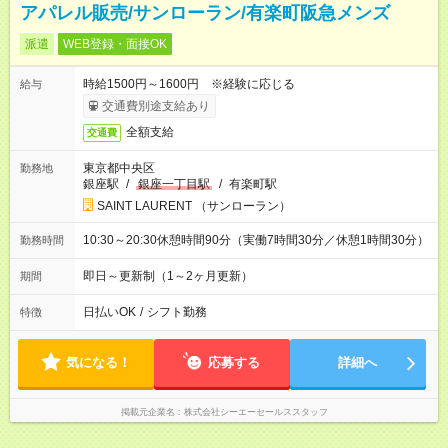
アパレル販売/サンローラン/有楽町阪急メンズ
派遣
WEB登録・面接OK
時給1500円～1600円 ※経験に応じる
給与
交通費別途支給あり
全額支給
交通費
東京都中央区
勤務地
銀座駅
/
銀座一丁目駅
/
有楽町駅
SAINT LAURENT （サンローラン）
10:30～20:30休憩時間90分（実働7時間30分／休憩1時間30分）
勤務時間
即日～更新制（1～2ヶ月更新）
期間
日払いOK
/
シフト勤務
特徴
気になる！
応募する
詳細へ
掲載元企業名
株式会社シーエーセールススタッフ