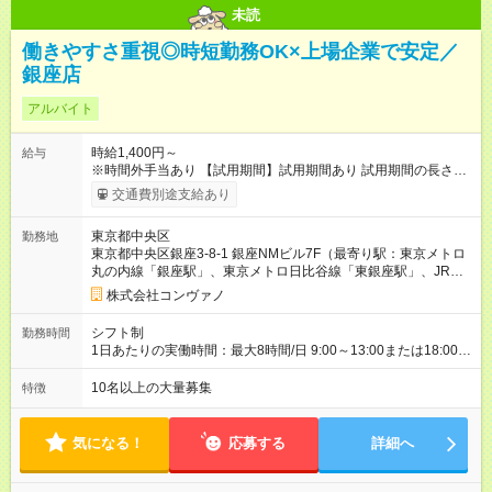
未読
働きやすさ重視◎時短勤務OK×上場企業で安定／
銀座店
アルバイト
時給1,400円～
給与
※時間外手当あり 【試用期間】試用期間あり 試用期間の長さ：2
ヶ月 雇用形態、給与は本採用時と同じです。 試用期間2か月 ※
交通費別途支給あり
ただし、会社の事情により、免除・短縮・延長することがあ
る。
東京都中央区
勤務地
東京都中央区銀座3-8-1 銀座NMビル7F（最寄り駅：東京メトロ
丸の内線「銀座駅」、東京メトロ日比谷線「東銀座駅」、JR山
手線「有楽町駅」）
株式会社コンヴァノ
シフト制
勤務時間
1日あたりの実働時間：最大8時間/日 9:00～13:00または18:00～
21:00 ※商業施設内店舗は施設の営業時間に準じます。 週2～相
談可 有給休暇あり(規定あり)
10名以上の大量募集
特徴
気になる！
応募する
詳細へ