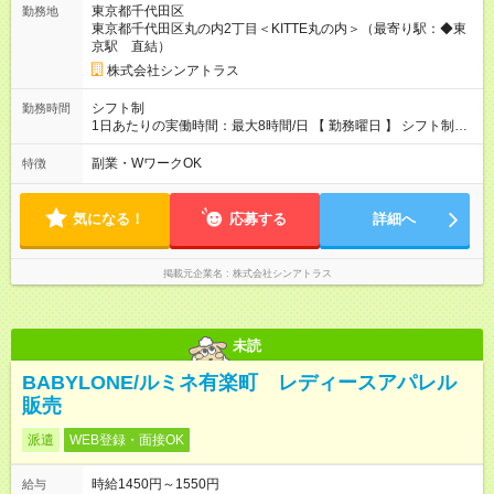
東京都千代田区
勤務地
東京都千代田区丸の内2丁目＜KITTE丸の内＞（最寄り駅：◆東
京駅 直結）
株式会社シンアトラス
シフト制
勤務時間
1日あたりの実働時間：最大8時間/日 【 勤務曜日 】 シフト制
土日祝含む週5日勤務 ※希望休み出せます。 【勤務時間】 9：30
～21：30 の間でシフト制（実働8ｈ＋休憩1h） シフト例（9時
副業・WワークOK
特徴
半-18時半・11時-20時・12時半-21時半） ※残業はほとんどあり
ません
気になる！
応募する
詳細へ
掲載元企業名
株式会社シンアトラス
未読
BABYLONE/ルミネ有楽町 レディースアパレル
販売
派遣
WEB登録・面接OK
時給1450円～1550円
給与