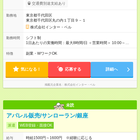
りません 【試用期間】試用期間あり 試用期間の長さ：3ヶ月 雇
交通費別途支給あり
用形態、給与は本採用時と同じです。
東京都千代田区
勤務地
東京都千代田区丸の内１丁目９－１
株式会社インター・ベル
シフト制
勤務時間
1日あたりの実働時間：最大8時間/日 ＜営業時間＞ 10:00～
20:00 ＜勤務時間＞ 9:30～20:30(実働8h・休憩1hのシフト制) 週
休2日制、月9日休み、残業はほぼありません 早番・遅番の2交
副業・WワークOK
特徴
代制 他社員も在籍してますので月のお休みをしっかり取ること
ができます。
気になる！
応募する
詳細へ
掲載元企業名
株式会社インター・ベル
未読
アパレル販売/サンローラン/銀座
派遣
WEB登録・面接OK
時給1500円～1600円 ※経験に応じる
給与