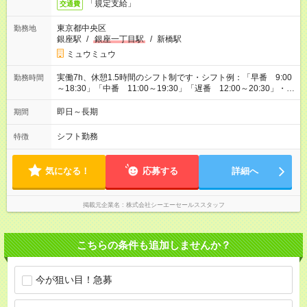
「規定支給」
交通費
東京都中央区
勤務地
銀座駅
/
銀座一丁目駅
/
新橋駅
ミュウミュウ
実働7h、休憩1.5時間のシフト制です・シフト例：「早番 9:00
勤務時間
～18:30」「中番 11:00～19:30」「遅番 12:00～20:30」・店
舗によって異なりますがこちらを参考にして下さい。・お友達
紹介で現金GET！！ご紹介者の方がご勤務して頂いた場合、双
即日～長期
期間
方に2万円プレゼント！詳しくはお問合せ下さいませ！
シフト勤務
特徴
気になる！
応募する
詳細へ
掲載元企業名
株式会社シーエーセールススタッフ
こちらの条件も追加しませんか？
今が狙い目！急募