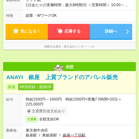
シフト制
勤務時間
1日あたりの実働時間：最大8時間/日 ＜営業時間＞ 10:00～
20:00 ＜勤務時間＞ 9:30～20:30(実働8h・休憩1hのシフト制) 週
休2日制、月9日休み、残業はほぼありません 早番・遅番の2交
副業・WワークOK
特徴
代制 他社員も在籍してますので月のお休みをしっかり取ること
ができます。
気になる！
応募する
詳細へ
掲載元企業名
株式会社インター・ベル
未読
ANAYI 銀座 上質ブランドのアパレル販売
派遣
WEB登録・面接OK
時給1500円～1600円 時給1500円×実働7.5時間×20日＝
給与
225,000円
交通費別途支給あり
全額支給OK
交通費
東京都中央区
勤務地
銀座駅
/
東銀座駅
/
銀座一丁目駅