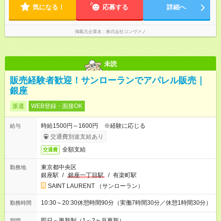
間】試用期間あり 試用期間の長さ：6ヶ月 ※ 雇用形態と給与
気になる！
応募する
詳細へ
に、本採用時と異なる部分があります。 雇用形態：中途採用
（契約社員） 給与：月給 220,000円以上 上記額にはみなし残業
代を含みます。※超過分は全額支給いたします。 みなし残業
掲載元企業名
株式会社コンヴァノ
代 8,552円／月 みなし残業時間 5.5時間／月
未読
販売経験者歓迎！サンローランでアパレル販売｜
銀座
派遣
WEB登録・面接OK
時給1500円～1600円 ※経験に応じる
給与
交通費別途支給あり
全額支給
交通費
東京都中央区
勤務地
銀座駅
/
銀座一丁目駅
/
有楽町駅
SAINT LAURENT （サンローラン）
10:30～20:30休憩時間90分（実働7時間30分／休憩1時間30分）
勤務時間
即日～更新制（1～2ヶ月更新）
期間