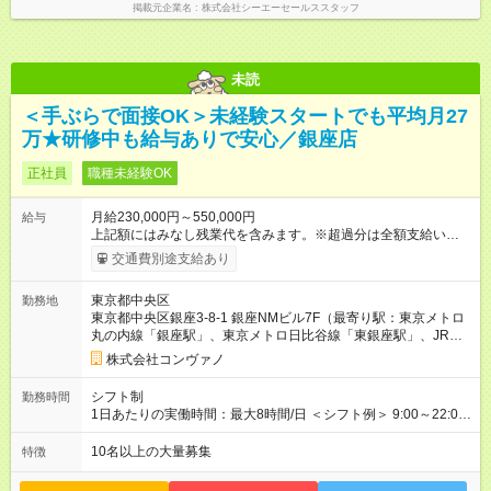
掲載元企業名
株式会社シーエーセールススタッフ
未読
＜手ぶらで面接OK＞未経験スタートでも平均月27
万★研修中も給与ありで安心／銀座店
正社員
職種未経験OK
月給230,000円～550,000円
給与
上記額にはみなし残業代を含みます。※超過分は全額支給いたし
ます。 みなし残業代 8,940円／月 みなし残業時間 5.5時間／月
交通費別途支給あり
上記には、月5.5時間分のみなし残業代(8，940円)を含む。超過
分は別途支給。 ・研修期間6ヶ月 ※研修期間中は月給220，000
東京都中央区
勤務地
円～ （期間中は契約社員） ※社内基準を満たした場合は、その
東京都中央区銀座3-8-1 銀座NMビル7F（最寄り駅：東京メトロ
後正規登用可 【年収例】 ◆エリアマネージャー 月給25万円＋役
丸の内線「銀座駅」、東京メトロ日比谷線「東銀座駅」、JR山
職手当3万円＋インセン14万5，781円＝42万5，781円 ◆店長
手線「有楽町駅」）
月給 25万円＋役職手当1万円＋インセン8万2，547円＝34万2，
株式会社コンヴァノ
547円 ◆社員(役職なし) 月給23万円＋インセン1万4701円＝24
万4，701円 ＜別途支給手当＞ ・インセンティブ：月10万円以
シフト制
勤務時間
上も可能！ ・賞与：年2回(6月/12月)※業績による ・交通費：月
1日あたりの実働時間：最大8時間/日 ＜シフト例＞ 9:00～22:00
上限3万円 ＜昇給制度＞※正社員後 ・昇給額：平均1万円(1回あ
でのシフト制（実働8時間／休憩60分） ※残業時間は月平均で
たり) ・回数：随時 ・反映時期：次月の給与から ・評価手法：
10時間程度 ※営業時間は【平日】11：00～22：00、【土日祝】
10名以上の大量募集
特徴
社内評価に基づく ※あなたの頑張りをしっかり評価します！で
10：00～21：00です。商業施設内店舗は施設の営業時間に準じ
きることが増えるほどお給料に反映される環境です。 【試用期
ます。