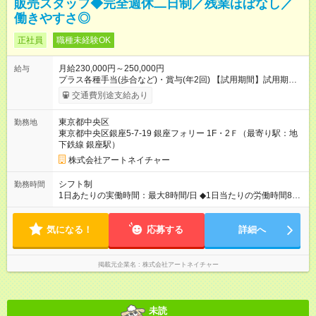
販売スタッフ◆完全週休二日制／残業ほぼなし／
働きやすさ◎
正社員
職種未経験OK
月給230,000円～250,000円
給与
プラス各種手当(歩合など)・賞与(年2回) 【試用期間】試用期間
あり 試用期間の長さ：6ヶ月 雇用形態、給与は本採用時と同じ
交通費別途支給あり
です。
東京都中央区
勤務地
東京都中央区銀座5-7-19 銀座フォリー 1F・2Ｆ（最寄り駅：地
下鉄線 銀座駅）
株式会社アートネイチャー
シフト制
勤務時間
1日あたりの実働時間：最大8時間/日 ◆1日当たりの労働時間8時
間 9：30～19：30（実働8時間／休憩1時間） ※残業は1店舗平
均2時間未満とほぼなし。発生した場合も全額支給！ ＜シフト例
気になる！
＞ 9：30～18：30（休憩1時間）
応募する
詳細へ
掲載元企業名
株式会社アートネイチャー
未読