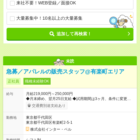
来社不要！WEB登録／面接OK
大量募集中！10名以上の大量募集
追加して再検索！
未読
急募／アパレルの販売スタッフ@有楽町エリア
正社員
職種未経験OK
月給219,000円～250,000円
給与
◆月末締め、翌月25日支給 ◆試用期間は3ヶ月、条件に変更はあ
りません 【試用期間】試用期間あり 試用期間の長さ：3ヶ月 雇
交通費別途支給あり
用形態、給与は本採用時と同じです。
東京都千代田区
勤務地
東京都千代田区有楽町2-5-1
株式会社インター・ベル