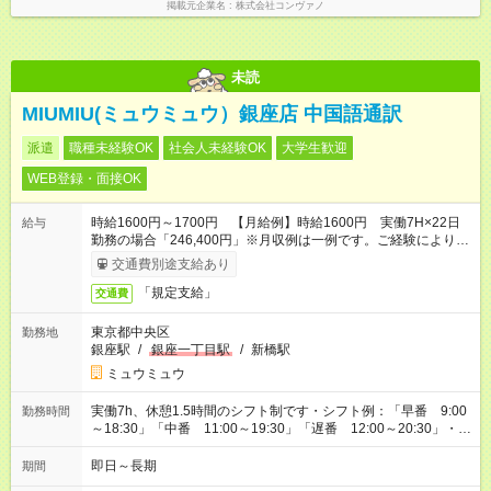
掲載元企業名
株式会社コンヴァノ
未読
MIUMIU(ミュウミュウ）銀座店 中国語通訳
派遣
職種未経験OK
社会人未経験OK
大学生歓迎
WEB登録・面接OK
時給1600円～1700円 【月給例】時給1600円 実働7H×22日
給与
勤務の場合「246,400円」※月収例は一例です。ご経験により異
なります。
交通費別途支給あり
「規定支給」
交通費
東京都中央区
勤務地
銀座駅
/
銀座一丁目駅
/
新橋駅
ミュウミュウ
実働7h、休憩1.5時間のシフト制です・シフト例：「早番 9:00
勤務時間
～18:30」「中番 11:00～19:30」「遅番 12:00～20:30」・店
舗によって異なりますがこちらを参考にして下さい。・お友達
紹介で現金GET！！ご紹介者の方がご勤務して頂いた場合、双
即日～長期
期間
方に2万円プレゼント！詳しくはお問合せ下さいませ！