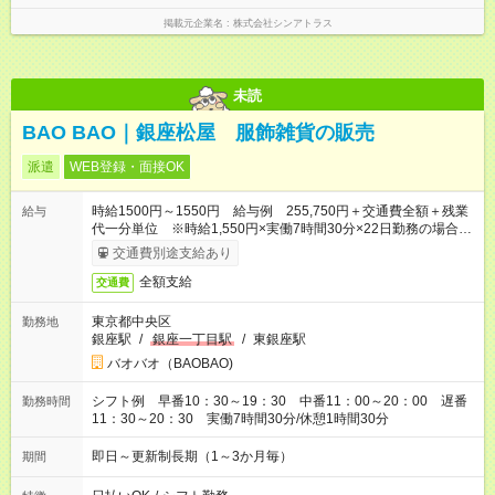
掲載元企業名
株式会社シンアトラス
未読
BAO BAO｜銀座松屋 服飾雑貨の販売
派遣
WEB登録・面接OK
時給1500円～1550円 給与例 255,750円＋交通費全額＋残業
給与
代一分単位 ※時給1,550円×実働7時間30分×22日勤務の場合。
お時給は一例です。ご経験により異なります。
交通費別途支給あり
全額支給
交通費
東京都中央区
勤務地
銀座駅
/
銀座一丁目駅
/
東銀座駅
バオバオ（BAOBAO)
シフト例 早番10：30～19：30 中番11：00～20：00 遅番
勤務時間
11：30～20：30 実働7時間30分/休憩1時間30分
即日～更新制長期（1～3か月毎）
期間