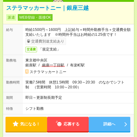
ステラマッカートニー｜銀座三越
派遣
WEB登録・面接OK
時給1500円～1600円 上記給与＋時間外勤務手当＋交通費全額
給与
支給いたします ※時間外手当はお時給の1.25倍です！
交通費別途支給あり
「規定支給」
交通費
東京都中央区
勤務地
銀座駅
/
銀座一丁目駅
/
有楽町駅
ステラマッカートニー
実働7.5時間 休憩1.5時間 09:30～20:30 のなかでシフト
勤務時間
制 （営業時間 10:00～20:00）
即日～更新制長期予定
期間
シフト勤務
特徴
気になる！
応募する
詳細へ