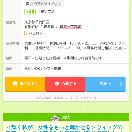
交通費別途支給あり
「規定支給」
交通費
東京都千代田区
勤務地
有楽町駅
/
銀座駅
/
銀座一丁目駅
バビロン
実働6～8時間 休憩1時間 10：30～21：30 のなかでシフト
勤務時間
制 （営業時間 11：00～21：00）※勤務時間ご相談ください
即日～短期または長期 ※期間のご相談可能です
期間
日払いOK
/
シフト勤務
特徴
気になる！
応募する
詳細へ
掲載元企業名
株式会社シーエーセールススタッフ
未読
＜輝く私が、女性をもっと輝かせる＞ウィッグの