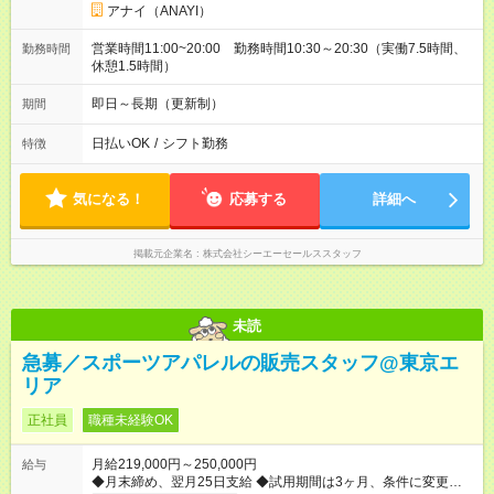
アナイ（ANAYI）
営業時間11:00~20:00 勤務時間10:30～20:30（実働7.5時間、
勤務時間
休憩1.5時間）
即日～長期（更新制）
期間
日払いOK
/
シフト勤務
特徴
気になる！
応募する
詳細へ
掲載元企業名
株式会社シーエーセールススタッフ
未読
急募／スポーツアパレルの販売スタッフ@東京エ
リア
正社員
職種未経験OK
月給219,000円～250,000円
給与
◆月末締め、翌月25日支給 ◆試用期間は3ヶ月、条件に変更はあ