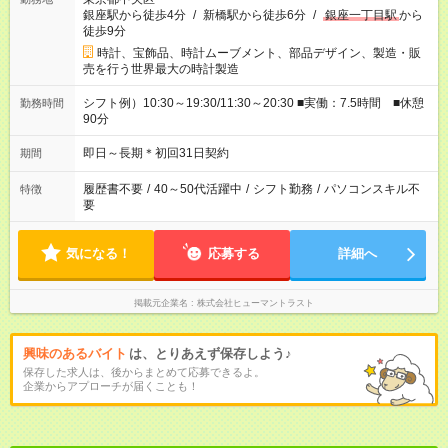
銀座駅から徒歩4分
/
新橋駅から徒歩6分
/
銀座一丁目駅
から
徒歩9分
時計、宝飾品、時計ムーブメント、部品デザイン、製造・販
売を行う世界最大の時計製造
シフト例）10:30～19:30/11:30～20:30 ■実働：7.5時間 ■休憩
勤務時間
90分
即日～長期＊初回31日契約
期間
履歴書不要
/
40～50代活躍中
/
シフト勤務
/
パソコンスキル不
特徴
要
気になる！
応募する
詳細へ
掲載元企業名
株式会社ヒューマントラスト
興味のあるバイト
は、とりあえず保存しよう♪
保存した求人は、後からまとめて応募できるよ。
企業からアプローチが届くことも！