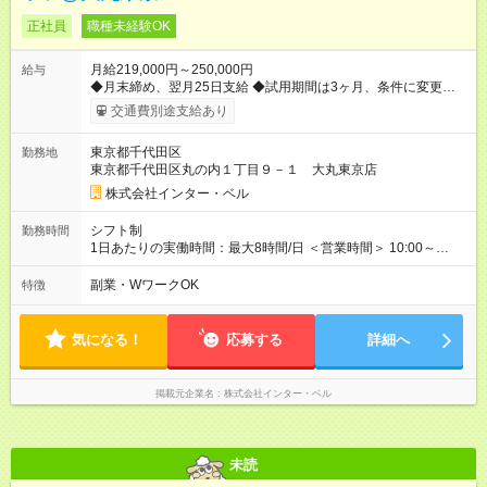
正社員
職種未経験OK
月給219,000円～250,000円
給与
◆月末締め、翌月25日支給 ◆試用期間は3ヶ月、条件に変更はあ
りません 【試用期間】試用期間あり 試用期間の長さ：3ヶ月 雇
交通費別途支給あり
用形態、給与は本採用時と同じです。
東京都千代田区
勤務地
東京都千代田区丸の内１丁目９－１ 大丸東京店
株式会社インター・ベル
シフト制
勤務時間
1日あたりの実働時間：最大8時間/日 ＜営業時間＞ 10:00～
20:00 ＜勤務時間＞ 9:30～20:30(実働8h・休憩1hのシフト制) 週
休2日制、月9日休み、残業はほぼありません 早番・遅番の2交
副業・WワークOK
特徴
代制 他社員も在籍してますので月のお休みをしっかり取ること
ができます。
気になる！
応募する
詳細へ
掲載元企業名
株式会社インター・ベル
未読