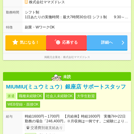
部が制限される可能性があります。
株式会社ママズドレス
シフト制
勤務時間
1日あたりの実働時間：最大7時間30分/日 シフト制 9:30～
18:00（休憩1時間）の間で考慮。 ・PCの基本操作は必須 ・週
２～3以上出勤可能な方優遇。 ・土日出勤可能な方優遇。 シフ
副業・WワークOK
特徴
ト例 *他応相談
気になる！
応募する
詳細へ
掲載元企業名
株式会社ママズドレス
未読
MIUMIU(ミュウミュウ）銀座店 サポートスタッフ
派遣
職種未経験OK
社会人未経験OK
大学生歓迎
WEB登録・面接OK
時給1600円～1700円 【月給例】時給1600円 実働7H×22日
給与
勤務の場合「246,400円」※月収例は一例です。ご経験により異
なります。
交通費別途支給あり