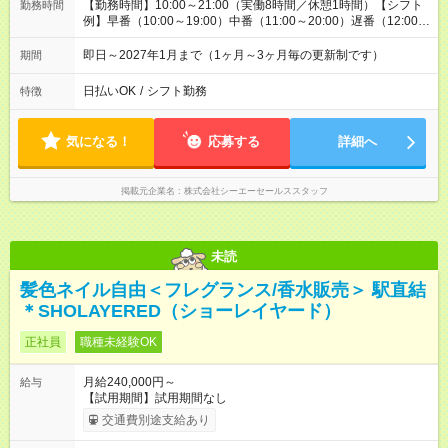
【勤務時間】10:00～21:00（実働8時間／休憩1時間）【シフト
勤務時間
例】早番（10:00～19:00）中番（11:00～20:00）遅番（12:00～
21:00）※働き方の希望などご相談くださいませ！
即日～2027年1月まで（1ヶ月～3ヶ月毎の更新制です）
期間
日払いOK
/
シフト勤務
特徴
気になる！
応募する
詳細へ
掲載元企業名
株式会社シーエーセールススタッフ
未読
髪色ネイル自由＜フレグランス/香水販売＞ 駅直結
＊SHOLAYERED（ショーレイヤード）
正社員
職種未経験OK
月給240,000円～
給与
【試用期間】試用期間なし
交通費別途支給あり