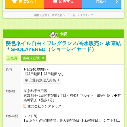
気になる！
応募する
詳細へ
掲載元企業名
株式会社シーエーセールススタッフ
未読
髪色ネイル自由＜フレグランス/香水販売＞ 駅直結
＊SHOLAYERED（ショーレイヤード）
正社員
職種未経験OK
月給240,000円～
給与
【試用期間】試用期間なし
交通費別途支給あり
東京都千代田区
勤務地
東京都千代田区有楽町2丁目＜有楽町マルイ＞（最寄り駅：◆有
楽町駅より徒歩1分）
株式会社シンアトラス
シフト制
勤務時間
1日あたりの実働時間：最大8時間/日 【 勤務曜日 】 シフト制
土日祝含む週5日勤務 ※希望休み出せます。 【勤務時間】 9：30