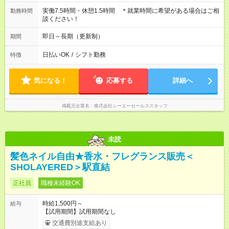
実働7.5時間・休憩1.5時間 ＊就業時間に希望がある場合はご相
勤務時間
談ください！
即日～長期（更新制）
期間
日払いOK
/
シフト勤務
特徴
気になる！
応募する
詳細へ
掲載元企業名
株式会社シーエーセールススタッフ
未読
髪色ネイル自由★香水・フレグランス販売＜
SHOLAYERED＞駅直結
正社員
職種未経験OK
時給1,500円～
給与
【試用期間】試用期間なし
交通費別途支給あり