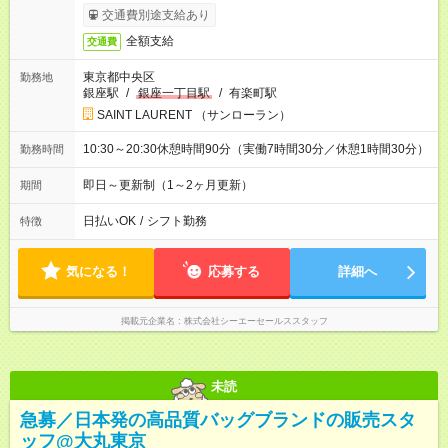
交通費別途支給あり
全額支給
交通費
東京都中央区
勤務地
銀座駅
/
銀座一丁目駅
/
有楽町駅
SAINT LAURENT （サンローラン）
10:30～20:30休憩時間90分（実働7時間30分／休憩1時間30分）
勤務時間
即日～更新制（1～2ヶ月更新）
期間
日払いOK
/
シフト勤務
特徴
気になる！
応募する
詳細へ
掲載元企業名
株式会社シーエーセールススタッフ
未読
急募／日本発の高品質バッグブランドの販売スタ
ッフ@大丸東京