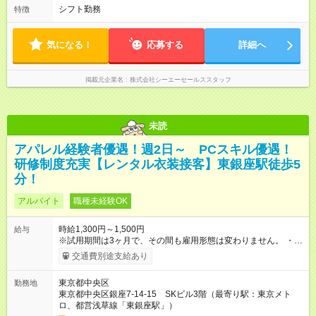
シフト勤務
特徴
気になる！
応募する
詳細へ
掲載元企業名
株式会社シーエーセールススタッフ
未読
アパレル経験者優遇！週2日～ PCスキル優遇！
研修制度充実【レンタル衣装接客】東銀座駅徒歩5
分！
アルバイト
職種未経験OK
時給1,300円～1,500円
給与
※試用期間は3ヶ月で、その間も雇用形態は変わりません。 ・試
用期間後、面談の上正社員登用への道も開きます。 ・交通費支
交通費別途支給あり
給（上限15,000円/月） 【試用期間】試用期間あり 試用期間の長
さ：3ヶ月 ※ 雇用形態と給与に、本採用時と異なる部分がありま
東京都中央区
勤務地
す。 雇用形態：本採用時と同じです。 給与：時給 1,226円以上
東京都中央区銀座7-14-15 SKビル3階（最寄り駅：東京メト
試用期間後、1,300円～スタートとなります。 経験・スキル等、
ロ、都営浅草線「東銀座駅」）
考慮いたします。 試用期間中は、健康保険など、福利厚生の一