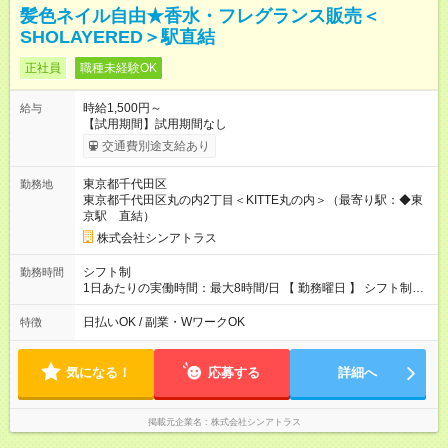
髪色ネイル自由★香水・フレグランス販売＜
SHOLAYERED＞駅直結
正社員
職種未経験OK
時給1,500円～
給与
【試用期間】試用期間なし
交通費別途支給あり
東京都千代田区
勤務地
東京都千代田区丸の内2丁目＜KITTE丸の内＞（最寄り駅：◆東
京駅 直結）
株式会社シンアトラス
シフト制
勤務時間
1日あたりの実働時間：最大8時間/日 【 勤務曜日 】 シフト制
土日祝含む週5日勤務 ※希望休み出せます。 【勤務時間】 9：30
～21：30 の間でシフト制（実働8ｈ＋休憩1h） シフト例（9時
日払いOK / 副業・WワークOK
特徴
半-18時半・11時-20時・12時半-21時半） ※残業はほとんどあり
ません
気になる！
応募する
詳細へ
掲載元企業名
株式会社シンアトラス