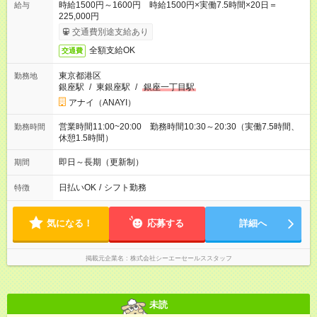
時給1500円～1600円 時給1500円×実働7.5時間×20日＝
給与
225,000円
交通費別途支給あり
全額支給OK
交通費
東京都港区
勤務地
銀座駅
/
東銀座駅
/
銀座一丁目駅
アナイ（ANAYI）
営業時間11:00~20:00 勤務時間10:30～20:30（実働7.5時間、
勤務時間
休憩1.5時間）
即日～長期（更新制）
期間
日払いOK
/
シフト勤務
特徴
気になる！
応募する
詳細へ
掲載元企業名
株式会社シーエーセールススタッフ
未読