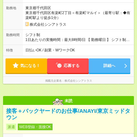
東京都千代田区
勤務地
東京都千代田区有楽町2丁目＜有楽町マルイ＞（最寄り駅：◆有
楽町駅より徒歩1分）
株式会社シンアトラス
シフト制
勤務時間
1日あたりの実働時間：最大8時間/日 【 勤務曜日 】 シフト制
土日祝含む週5日勤務 ※希望休み出せます。 【勤務時間】 9：30
～21：30 の間でシフト制（実働8ｈ＋休憩1h） シフト例（9時
日払いOK / 副業・WワークOK
特徴
半-18時半・11時-20時・12時半-21時半） ※残業はほとんどあり
ません
気になる！
応募する
詳細へ
掲載元企業名
株式会社シンアトラス
未読
接客＋バックヤードのお仕事/ANAYI/東京ミッドタ
ウン
派遣
WEB登録・面接OK