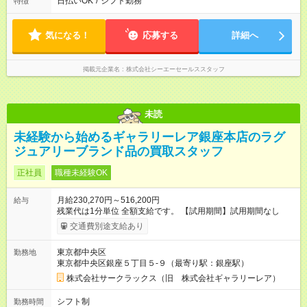
日払いOK
/
シフト勤務
特徴
気になる！
応募する
詳細へ
掲載元企業名
株式会社シーエーセールススタッフ
未読
未経験から始めるギャラリーレア銀座本店のラグ
ジュアリーブランド品の買取スタッフ
正社員
職種未経験OK
月給230,270円～516,200円
給与
残業代は1分単位 全額支給です。 【試用期間】試用期間なし
交通費別途支給あり
東京都中央区
勤務地
東京都中央区銀座５丁⽬５-９（最寄り駅：銀座駅）
株式会社サークラックス（旧 株式会社ギャラリーレア）
シフト制
勤務時間