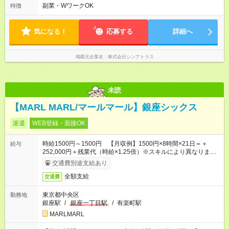
～21：30 の間でシフト制（実働8ｈ＋休憩1h） シフト例（9時
副業・WワークOK
特徴
半-18時半・11時-20時・12時半-21時半） ※残業はほとんどあり
ません
気になる！
応募する
詳細へ
掲載元企業名
株式会社シンアトラス
未読
【MARL MARL/マールマール】銀座シックス
派遣
WEB登録・面接OK
時給1500円～1500円 【月収例】1500円×8時間×21日＝＋
給与
252,000円＋残業代（時給×1.25倍）※スキルにより異なりま
す。
交通費別途支給あり
全額支給
交通費
東京都中央区
勤務地
銀座駅
/
銀座一丁目駅
/
有楽町駅
MARLMARL