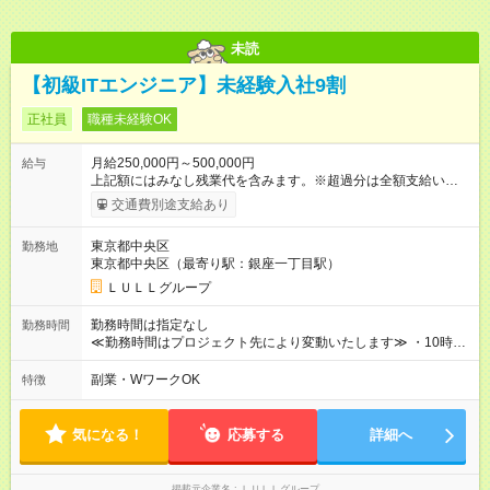
間中と同一の給与となります。
未読
【初級ITエンジニア】未経験入社9割
正社員
職種未経験OK
月給250,000円～500,000円
給与
上記額にはみなし残業代を含みます。※超過分は全額支給いたし
ます。 みなし残業代 21,675円／月 みなし残業時間 12時間／月 -
交通費別途支給あり
------------------------------------------------------- ≪経験者の方は以下と
なります≫ --------------------------------------------------------- ◎月給35
東京都中央区
勤務地
万円～＋業績賞与＋交通費＋各種手当 ※固定残業代（30時間/6
東京都中央区（最寄り駅：銀座一丁目駅）
万6，610円分）を含む。超過分は追加支給いたします 能力やス
キルを考慮し初任給を決定。経験者の方は前給考慮も可能で
ＬＵＬＬグループ
す！ ◎昇給年1回（研修終了後） ◎賞与年2回（2月・8月）＋業
績賞与あり ◤スキルアップも、収入アップも。◢ 入社後の成長
勤務時間は指定なし
勤務時間
や頑張りは、しっかり給与で還元しています。 実際にほぼ全員
≪勤務時間はプロジェクト先により変動いたします≫ ・10時00
が入社1年以内に昇給を実現。 なかには転職後に年収250万円以
分～19時00分（休憩1時間） ・9時00分～18時00分（休憩1時
上アップした社員も。 エンジニアへの還元率は業界高水準の
間） ＼平日夜も、ちゃんと「自分時間」がつくれます／ 残業は
副業・WワークOK
特徴
87％。 スキルを磨いた分だけ、収入アップも目指せる環境で
月平均10時間程度。 仕事終わりに資格の勉強やゲーム、推し活
す！ 【試用期間】試用期間あり 試用期間の長さ：6ヶ月 ※ 雇用
やサウナなど、 趣味の時間を楽しむ社員も多くいます◎
形態と給与に、本採用時と異なる部分があります。 雇用形態：
気になる！
応募する
詳細へ
中途採用（契約社員） 給与：月給 230,000円以上 上記額にはみ
なし残業代を含みます。※超過分は全額支給いたします。 みな
し残業代 21,329円／月 みなし残業時間 13時間／月 ※交通費は
掲載元企業名
ＬＵＬＬグループ