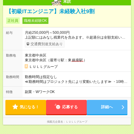
未読
【初級ITエンジニア】未経験入社9割
正社員
職種未経験OK
月給250,000円～500,000円
給与
上記額にはみなし残業代を含みます。※超過分は全額支給いたし
ます。 みなし残業代 21,675円／月 みなし残業時間 12時間／月 -
交通費別途支給あり
------------------------------------------------------- ≪経験者の方は以下と
なります≫ --------------------------------------------------------- ◎月給35
東京都中央区
勤務地
万円～＋業績賞与＋交通費＋各種手当 ※固定残業代（30時間/6
東京都中央区（最寄り駅：東
銀座駅
）
万6，610円分）を含む。超過分は追加支給いたします 能力やス
キルを考慮し初任給を決定。経験者の方は前給考慮も可能で
ＬＵＬＬグループ
す！ ◎昇給年1回（研修終了後） ◎賞与年2回（2月・8月）＋業
績賞与あり ◤スキルアップも、収入アップも。◢ 入社後の成長
勤務時間は指定なし
勤務時間
や頑張りは、しっかり給与で還元しています。 実際にほぼ全員
≪勤務時間はプロジェクト先により変動いたします≫ ・10時00
が入社1年以内に昇給を実現。 なかには転職後に年収250万円以
分～19時00分（休憩1時間） ・9時00分～18時00分（休憩1時
上アップした社員も。 エンジニアへの還元率は業界高水準の
間） ＼平日夜も、ちゃんと「自分時間」がつくれます／ 残業は
副業・WワークOK
特徴
87％。 スキルを磨いた分だけ、収入アップも目指せる環境で
月平均10時間程度。 仕事終わりに資格の勉強やゲーム、推し活
す！ 【試用期間】試用期間あり 試用期間の長さ：6ヶ月 ※ 雇用
やサウナなど、 趣味の時間を楽しむ社員も多くいます◎
形態と給与に、本採用時と異なる部分があります。 雇用形態：
気になる！
応募する
詳細へ
中途採用（契約社員） 給与：月給 230,000円以上 上記額にはみ
なし残業代を含みます。※超過分は全額支給いたします。 みな
し残業代 21,329円／月 みなし残業時間 13時間／月 ※交通費は
掲載元企業名
ＬＵＬＬグループ
別途支給いたします ※研修期間中（最大12ヶ月間）も、試用期
間中と同一の給与となります。