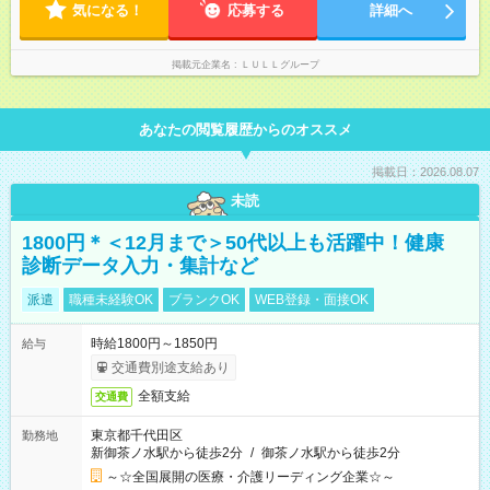
形態と給与に、本採用時と異なる部分があります。 雇用形態：
気になる！
応募する
詳細へ
中途採用（契約社員） 給与：月給 230,000円以上 上記額にはみ
なし残業代を含みます。※超過分は全額支給いたします。 みな
し残業代 21,329円／月 みなし残業時間 13時間／月 ※交通費は
掲載元企業名
ＬＵＬＬグループ
別途支給いたします ※研修期間中（最大12ヶ月間）も、試用期
間中と同一の給与となります。
あなたの閲覧履歴からのオススメ
掲載日：2026.08.07
未読
1800円＊＜12月まで＞50代以上も活躍中！健康
診断データ入力・集計など
派遣
職種未経験OK
ブランクOK
WEB登録・面接OK
時給1800円～1850円
給与
交通費別途支給あり
全額支給
交通費
東京都千代田区
勤務地
新御茶ノ水駅から徒歩2分
/
御茶ノ水駅から徒歩2分
～☆全国展開の医療・介護リーディング企業☆～