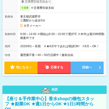
交通費別途支給あり
※交通費別途支給
交通費
東京都武蔵野市
勤務地
三鷹駅から徒歩5分
大手メーカー
9:00～14:00 ※開始は8:30～10:00で選択可 ※本件は週20時間勤
勤務時間
務案件です
2026/9/1～長期 ※★9月中であれば相談OK! ※9月～OK！
期間
履歴書不要
/
40～50代活躍中
/
服装自由
特徴
気になる！
応募する
詳細へ
未読
【座り＆手作業中心】香水shopの梱包スタッ
フ ★副業OK ★週1日からOK ★1日1時間から