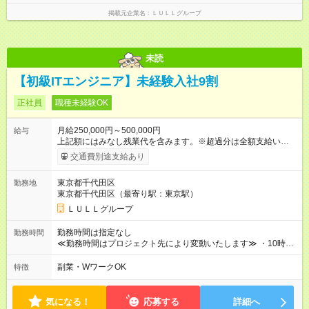
し残業代 21,329円／月 みなし残業時間 13時間／月 ※交通費は
掲載元企業名
ＬＵＬＬグループ
別途支給いたします ※研修期間中（最大12ヶ月間）も、試用期
間中と同一の給与となります。
未読
【初級ITエンジニア】未経験入社9割
正社員
職種未経験OK
月給250,000円～500,000円
給与
上記額にはみなし残業代を含みます。※超過分は全額支給いたし
ます。 みなし残業代 21,675円／月 みなし残業時間 12時間／月 -
交通費別途支給あり
------------------------------------------------------- ≪経験者の方は以下と
なります≫ --------------------------------------------------------- ◎月給35
東京都千代田区
勤務地
万円～＋業績賞与＋交通費＋各種手当 ※固定残業代（30時間/6
東京都千代田区（最寄り駅：東京駅）
万6，610円分）を含む。超過分は追加支給いたします 能力やス
キルを考慮し初任給を決定。経験者の方は前給考慮も可能で
ＬＵＬＬグループ
す！ ◎昇給年1回（研修終了後） ◎賞与年2回（2月・8月）＋業
績賞与あり ◤スキルアップも、収入アップも。◢ 入社後の成長
勤務時間は指定なし
勤務時間
や頑張りは、しっかり給与で還元しています。 実際にほぼ全員
≪勤務時間はプロジェクト先により変動いたします≫ ・10時00
が入社1年以内に昇給を実現。 なかには転職後に年収250万円以
分～19時00分（休憩1時間） ・9時00分～18時00分（休憩1時
上アップした社員も。 エンジニアへの還元率は業界高水準の
間） ＼平日夜も、ちゃんと「自分時間」がつくれます／ 残業は
副業・WワークOK
特徴
87％。 スキルを磨いた分だけ、収入アップも目指せる環境で
月平均10時間程度。 仕事終わりに資格の勉強やゲーム、推し活
す！ 【試用期間】試用期間あり 試用期間の長さ：6ヶ月 ※ 雇用
やサウナなど、 趣味の時間を楽しむ社員も多くいます◎
形態と給与に、本採用時と異なる部分があります。 雇用形態：
気になる！
応募する
詳細へ
中途採用（契約社員） 給与：月給 230,000円以上 上記額にはみ