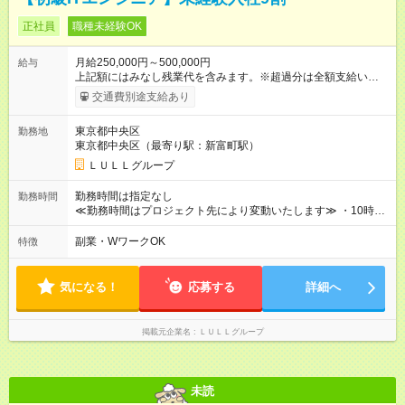
正社員
職種未経験OK
月給250,000円～500,000円
給与
上記額にはみなし残業代を含みます。※超過分は全額支給いたし
ます。 みなし残業代 21,675円／月 みなし残業時間 12時間／月 -
交通費別途支給あり
------------------------------------------------------- ≪経験者の方は以下と
なります≫ --------------------------------------------------------- ◎月給35
東京都中央区
勤務地
万円～＋業績賞与＋交通費＋各種手当 ※固定残業代（30時間/6
東京都中央区（最寄り駅：新富町駅）
万6，610円分）を含む。超過分は追加支給いたします 能力やス
キルを考慮し初任給を決定。経験者の方は前給考慮も可能で
ＬＵＬＬグループ
す！ ◎昇給年1回（研修終了後） ◎賞与年2回（2月・8月）＋業
績賞与あり ◤スキルアップも、収入アップも。◢ 入社後の成長
勤務時間は指定なし
勤務時間
や頑張りは、しっかり給与で還元しています。 実際にほぼ全員
≪勤務時間はプロジェクト先により変動いたします≫ ・10時00
が入社1年以内に昇給を実現。 なかには転職後に年収250万円以
分～19時00分（休憩1時間） ・9時00分～18時00分（休憩1時
上アップした社員も。 エンジニアへの還元率は業界高水準の
間） ＼平日夜も、ちゃんと「自分時間」がつくれます／ 残業は
副業・WワークOK
特徴
87％。 スキルを磨いた分だけ、収入アップも目指せる環境で
月平均10時間程度。 仕事終わりに資格の勉強やゲーム、推し活
す！ 【試用期間】試用期間あり 試用期間の長さ：6ヶ月 ※ 雇用
やサウナなど、 趣味の時間を楽しむ社員も多くいます◎
形態と給与に、本採用時と異なる部分があります。 雇用形態：
気になる！
応募する
詳細へ
中途採用（契約社員） 給与：月給 230,000円以上 上記額にはみ
なし残業代を含みます。※超過分は全額支給いたします。 みな
し残業代 21,329円／月 みなし残業時間 13時間／月 ※交通費は
掲載元企業名
ＬＵＬＬグループ
別途支給いたします ※研修期間中（最大12ヶ月間）も、試用期
間中と同一の給与となります。
未読