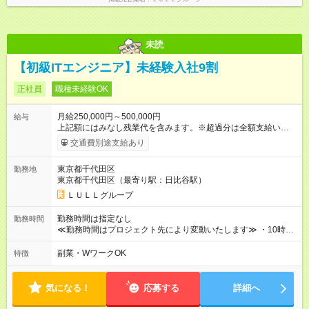
別途支給いたします ※研修期間中（最大12ヶ月間）も、試用期
間中と同一の給与となります。
未読
【初級ITエンジニア】未経験入社9割
正社員
職種未経験OK
月給250,000円～500,000円
給与
上記額にはみなし残業代を含みます。※超過分は全額支給いたし
ます。 みなし残業代 21,675円／月 みなし残業時間 12時間／月 -
交通費別途支給あり
------------------------------------------------------- ≪経験者の方は以下と
なります≫ --------------------------------------------------------- ◎月給35
東京都千代田区
勤務地
万円～＋業績賞与＋交通費＋各種手当 ※固定残業代（30時間/6
東京都千代田区（最寄り駅：日比谷駅）
万6，610円分）を含む。超過分は追加支給いたします 能力やス
キルを考慮し初任給を決定。経験者の方は前給考慮も可能で
ＬＵＬＬグループ
す！ ◎昇給年1回（研修終了後） ◎賞与年2回（2月・8月）＋業
績賞与あり ◤スキルアップも、収入アップも。◢ 入社後の成長
勤務時間は指定なし
勤務時間
や頑張りは、しっかり給与で還元しています。 実際にほぼ全員
≪勤務時間はプロジェクト先により変動いたします≫ ・10時00
が入社1年以内に昇給を実現。 なかには転職後に年収250万円以
分～19時00分（休憩1時間） ・9時00分～18時00分（休憩1時
上アップした社員も。 エンジニアへの還元率は業界高水準の
間） ＼平日夜も、ちゃんと「自分時間」がつくれます／ 残業は
副業・WワークOK
特徴
87％。 スキルを磨いた分だけ、収入アップも目指せる環境で
月平均10時間程度。 仕事終わりに資格の勉強やゲーム、推し活
す！ 【試用期間】試用期間あり 試用期間の長さ：6ヶ月 ※ 雇用
やサウナなど、 趣味の時間を楽しむ社員も多くいます◎
形態と給与に、本採用時と異なる部分があります。 雇用形態：
気になる！
応募する
詳細へ
中途採用（契約社員） 給与：月給 230,000円以上 上記額にはみ
なし残業代を含みます。※超過分は全額支給いたします。 みな