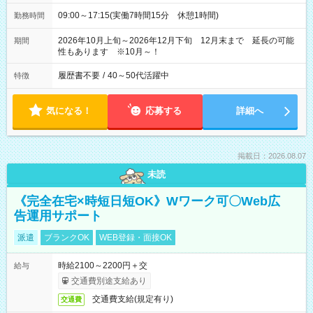
09:00～17:15(実働7時間15分 休憩1時間)
勤務時間
2026年10月上旬～2026年12月下旬 12月末まで 延長の可能
期間
性もあります ※10月～！
履歴書不要
/
40～50代活躍中
特徴
気になる！
応募する
詳細へ
掲載日：2026.08.07
未読
《完全在宅×時短日短OK》Wワーク可〇Web広
告運用サポート
派遣
ブランクOK
WEB登録・面接OK
時給2100～2200円＋交
給与
交通費別途支給あり
交通費支給(規定有り)
交通費