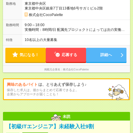
与額と変わりません。 経験や能力を考慮の上で、加給・優遇し
東京都中央区
勤務地
ます。 【試用期間】試用期間あり 試用期間の長さ：3ヶ月 雇用
東京都中央区銀座7丁目13番地6号サガミビル2階
形態、給与は本採用時と同じです。
株式会社CocoPalette
9:00～18:00
勤務時間
実働時間：8時間/日 配属先プロジェクトによっては次の実働時
間より短い場合あり。 実働時間：8時間/日 残業は、月平均10時
間以下
10名以上の大量募集
特徴
気になる！
応募する
詳細へ
掲載元企業名
株式会社CocoPalette
興味のあるバイト
は、とりあえず保存しよう♪
保存した求人は、後からまとめて応募できるよ。
企業からアプローチが届くことも！
未読
【初級ITエンジニア】未経験入社9割