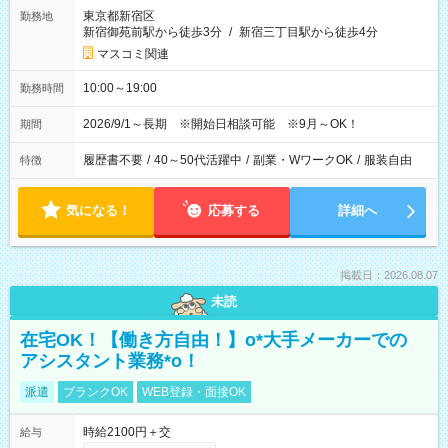
東京都新宿区
勤務地
新宿御苑前駅から徒歩3分
/
新宿三丁目駅から徒歩4分
マスコミ関連
10:00～19:00
勤務時間
2026/9/1～長期 ※開始日相談可能 ※9月～OK！
期間
履歴書不要
/
40～50代活躍中
/
副業・WワークOK
/
服装自由
特徴
気になる！
応募する
詳細へ
掲載日：2026.08.07
未読
在宅OK！【働き方自由！】o*大手メーカーでの
アシスタント業務*o！
派遣
ブランクOK
WEB登録・面接OK
時給2100円＋交
給与