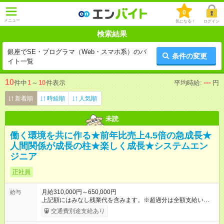
0
メニュー
気になる！
ログイン
検索結果
銀座でSE・プログラマ（Web・スマホ系）のバ
条件の変更
イト一覧
10
---
件中
1
～
10
件表示
平均時給:
円
新着順
時給順
人気順
未読
働く環境を共に作る★前年比売上4.5倍の急成長★
人間関係が成長の柱★楽しく成長★システムエン
ジニア
正社員
月給310,000円～650,000円
給与
上記額にはみなし残業代を含みます。※超過分は全額支給いたし
ます。 みなし残業代 40,000円 以上／月 みなし残業時間 20時間
交通費別途支給あり
／月 試用期間が3ヶ月間ありますが、その間の給与額は通常の給