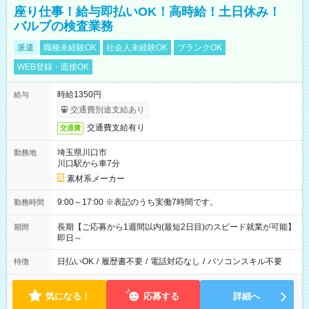
座り仕事！給与即払いOK！高時給！土日休み！
バルブの検査業務
派遣
職種未経験OK
社会人未経験OK
ブランクOK
WEB登録・面接OK
時給1350円
給与
交通費別途支給あり
交通費支給有り
交通費
埼玉県川口市
勤務地
川口駅から車7分
素材系メーカー
9:00～17:00 ※表記のうち実働7時間です。
勤務時間
長期【ご応募から1週間以内(最短2日目)のスピード就業が可能】
期間
即日～
日払いOK
/
履歴書不要
/
電話対応なし
/
パソコンスキル不要
特徴
気になる！
応募する
詳細へ