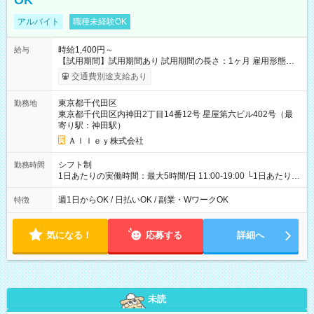
OK
アルバイト
職種未経験OK
時給1,400円～
給与
【試用期間】試用期間あり 試用期間の長さ：1ヶ月 雇用形態、
給与は本採用時と同じです。
交通費別途支給あり
東京都千代田区
勤務地
東京都千代田区内神田2丁目14番12号 星屋第六ビル402号（最
寄り駅：神田駅）
Ａｌｌｅｙ株式会社
シフト制
勤務時間
1日あたりの実働時間：最大5時間/日 11:00-19:00 └1日あたりの
実働時間：1-5時間 └上記の時間帯内であれば、いつでも勤務可
能！ └平日・土曜日の中で、お好きな曜日でご勤務いただけま
週1日からOK / 日払いOK / 副業・WワークOK
特徴
す！ 【シフト例】 ・11:00～14:00 ・16:30～19:00 ・13:00～
18:00 などのように、自由な働き方が可能なお仕事です！
気になる！
応募する
詳細へ
未読