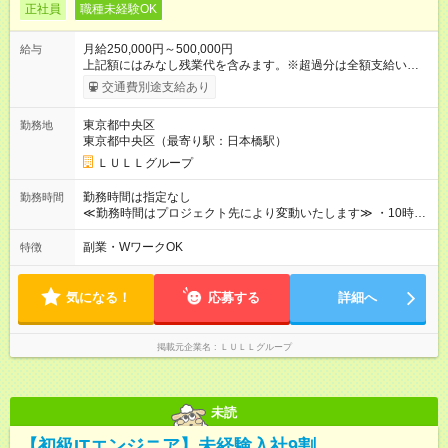
正社員
職種未経験OK
月給250,000円～500,000円
給与
上記額にはみなし残業代を含みます。※超過分は全額支給いたし
ます。 みなし残業代 21,675円／月 みなし残業時間 12時間／月 -
交通費別途支給あり
------------------------------------------------------- ≪経験者の方は以下と
なります≫ --------------------------------------------------------- ◎月給35
東京都中央区
勤務地
万円～＋業績賞与＋交通費＋各種手当 ※固定残業代（30時間/6
東京都中央区（最寄り駅：日本橋駅）
万6，610円分）を含む。超過分は追加支給いたします 能力やス
キルを考慮し初任給を決定。経験者の方は前給考慮も可能で
ＬＵＬＬグループ
す！ ◎昇給年1回（研修終了後） ◎賞与年2回（2月・8月）＋業
績賞与あり ◤スキルアップも、収入アップも。◢ 入社後の成長
勤務時間は指定なし
勤務時間
や頑張りは、しっかり給与で還元しています。 実際にほぼ全員
≪勤務時間はプロジェクト先により変動いたします≫ ・10時00
が入社1年以内に昇給を実現。 なかには転職後に年収250万円以
分～19時00分（休憩1時間） ・9時00分～18時00分（休憩1時
上アップした社員も。 エンジニアへの還元率は業界高水準の
間） ＼平日夜も、ちゃんと「自分時間」がつくれます／ 残業は
副業・WワークOK
特徴
87％。 スキルを磨いた分だけ、収入アップも目指せる環境で
月平均10時間程度。 仕事終わりに資格の勉強やゲーム、推し活
す！ 【試用期間】試用期間あり 試用期間の長さ：6ヶ月 ※ 雇用
やサウナなど、 趣味の時間を楽しむ社員も多くいます◎
形態と給与に、本採用時と異なる部分があります。 雇用形態：
気になる！
応募する
詳細へ
中途採用（契約社員） 給与：月給 230,000円以上 上記額にはみ
なし残業代を含みます。※超過分は全額支給いたします。 みな
し残業代 21,329円／月 みなし残業時間 13時間／月 ※交通費は
掲載元企業名
ＬＵＬＬグループ
別途支給いたします ※研修期間中（最大12ヶ月間）も、試用期
間中と同一の給与となります。
未読
【初級ITエンジニア】未経験入社9割