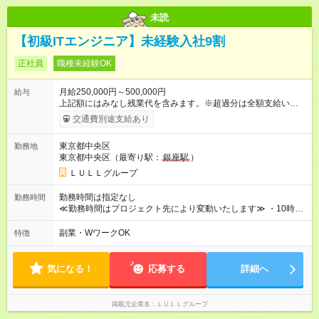
未読
【初級ITエンジニア】未経験入社9割
正社員
職種未経験OK
月給250,000円～500,000円
給与
上記額にはみなし残業代を含みます。※超過分は全額支給いたし
ます。 みなし残業代 21,675円／月 みなし残業時間 12時間／月 -
交通費別途支給あり
------------------------------------------------------- ≪経験者の方は以下と
なります≫ --------------------------------------------------------- ◎月給35
東京都中央区
勤務地
万円～＋業績賞与＋交通費＋各種手当 ※固定残業代（30時間/6
東京都中央区（最寄り駅：
銀座駅
）
万6，610円分）を含む。超過分は追加支給いたします 能力やス
キルを考慮し初任給を決定。経験者の方は前給考慮も可能で
ＬＵＬＬグループ
す！ ◎昇給年1回（研修終了後） ◎賞与年2回（2月・8月）＋業
績賞与あり ◤スキルアップも、収入アップも。◢ 入社後の成長
勤務時間は指定なし
勤務時間
や頑張りは、しっかり給与で還元しています。 実際にほぼ全員
≪勤務時間はプロジェクト先により変動いたします≫ ・10時00
が入社1年以内に昇給を実現。 なかには転職後に年収250万円以
分～19時00分（休憩1時間） ・9時00分～18時00分（休憩1時
上アップした社員も。 エンジニアへの還元率は業界高水準の
間） ＼平日夜も、ちゃんと「自分時間」がつくれます／ 残業は
副業・WワークOK
特徴
87％。 スキルを磨いた分だけ、収入アップも目指せる環境で
月平均10時間程度。 仕事終わりに資格の勉強やゲーム、推し活
す！ 【試用期間】試用期間あり 試用期間の長さ：6ヶ月 ※ 雇用
やサウナなど、 趣味の時間を楽しむ社員も多くいます◎
形態と給与に、本採用時と異なる部分があります。 雇用形態：
気になる！
応募する
詳細へ
中途採用（契約社員） 給与：月給 230,000円以上 上記額にはみ
なし残業代を含みます。※超過分は全額支給いたします。 みな
し残業代 21,329円／月 みなし残業時間 13時間／月 ※交通費は
掲載元企業名
ＬＵＬＬグループ
別途支給いたします ※研修期間中（最大12ヶ月間）も、試用期