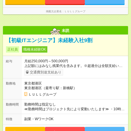
なし残業代を含みます。※超過分は全額支給いたします。 みな
し残業代 21,329円／月 みなし残業時間 13時間／月 ※交通費は
掲載元企業名
ＬＵＬＬグループ
別途支給いたします ※研修期間中（最大12ヶ月間）も、試用期
間中と同一の給与となります。
未読
【初級ITエンジニア】未経験入社9割
正社員
職種未経験OK
月給250,000円～500,000円
給与
上記額にはみなし残業代を含みます。※超過分は全額支給いたし
ます。 みなし残業代 21,675円／月 みなし残業時間 12時間／月 -
交通費別途支給あり
------------------------------------------------------- ≪経験者の方は以下と
なります≫ --------------------------------------------------------- ◎月給35
東京都港区
勤務地
万円～＋業績賞与＋交通費＋各種手当 ※固定残業代（30時間/6
東京都港区（最寄り駅：新橋駅）
万6，610円分）を含む。超過分は追加支給いたします 能力やス
キルを考慮し初任給を決定。経験者の方は前給考慮も可能で
ＬＵＬＬグループ
す！ ◎昇給年1回（研修終了後） ◎賞与年2回（2月・8月）＋業
績賞与あり ◤スキルアップも、収入アップも。◢ 入社後の成長
勤務時間は指定なし
勤務時間
や頑張りは、しっかり給与で還元しています。 実際にほぼ全員
≪勤務時間はプロジェクト先により変動いたします≫ ・10時00
が入社1年以内に昇給を実現。 なかには転職後に年収250万円以
分～19時00分（休憩1時間） ・9時00分～18時00分（休憩1時
上アップした社員も。 エンジニアへの還元率は業界高水準の
間） ＼平日夜も、ちゃんと「自分時間」がつくれます／ 残業は
副業・WワークOK
特徴
87％。 スキルを磨いた分だけ、収入アップも目指せる環境で
月平均10時間程度。 仕事終わりに資格の勉強やゲーム、推し活
す！ 【試用期間】試用期間あり 試用期間の長さ：6ヶ月 ※ 雇用
やサウナなど、 趣味の時間を楽しむ社員も多くいます◎