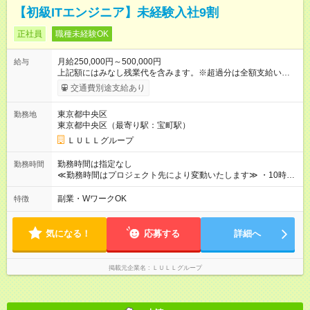
【初級ITエンジニア】未経験入社9割
正社員
職種未経験OK
月給250,000円～500,000円
給与
上記額にはみなし残業代を含みます。※超過分は全額支給いたし
ます。 みなし残業代 21,675円／月 みなし残業時間 12時間／月 -
交通費別途支給あり
------------------------------------------------------- ≪経験者の方は以下と
なります≫ --------------------------------------------------------- ◎月給35
東京都中央区
勤務地
万円～＋業績賞与＋交通費＋各種手当 ※固定残業代（30時間/6
東京都中央区（最寄り駅：宝町駅）
万6，610円分）を含む。超過分は追加支給いたします 能力やス
キルを考慮し初任給を決定。経験者の方は前給考慮も可能で
ＬＵＬＬグループ
す！ ◎昇給年1回（研修終了後） ◎賞与年2回（2月・8月）＋業
績賞与あり ◤スキルアップも、収入アップも。◢ 入社後の成長
勤務時間は指定なし
勤務時間
や頑張りは、しっかり給与で還元しています。 実際にほぼ全員
≪勤務時間はプロジェクト先により変動いたします≫ ・10時00
が入社1年以内に昇給を実現。 なかには転職後に年収250万円以
分～19時00分（休憩1時間） ・9時00分～18時00分（休憩1時
上アップした社員も。 エンジニアへの還元率は業界高水準の
間） ＼平日夜も、ちゃんと「自分時間」がつくれます／ 残業は
副業・WワークOK
特徴
87％。 スキルを磨いた分だけ、収入アップも目指せる環境で
月平均10時間程度。 仕事終わりに資格の勉強やゲーム、推し活
す！ 【試用期間】試用期間あり 試用期間の長さ：6ヶ月 ※ 雇用
やサウナなど、 趣味の時間を楽しむ社員も多くいます◎
形態と給与に、本採用時と異なる部分があります。 雇用形態：
気になる！
応募する
詳細へ
中途採用（契約社員） 給与：月給 230,000円以上 上記額にはみ
なし残業代を含みます。※超過分は全額支給いたします。 みな
し残業代 21,329円／月 みなし残業時間 13時間／月 ※交通費は
掲載元企業名
ＬＵＬＬグループ
別途支給いたします ※研修期間中（最大12ヶ月間）も、試用期
間中と同一の給与となります。