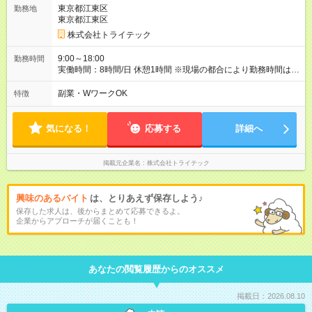
す。 ★ 安心して長く働ける待遇 ★ 業界トップクラスの定着率
東京都江東区
勤務地
91％を誇る理由は、前給保証と昇給率10%以上を目標とした給
東京都江東区
与改定を行っているから。案件単価、給与計算式もオープンに
しており、透明性のある給与体系が安心感を支えています。
株式会社トライテック
★ 前職給与を保証！★ 実際に当社に転職したエンジニアが全
員、前職よりも収入をUPさせています！ 【試用期間】試用期間
9:00～18:00
勤務時間
あり 試用期間の長さ：6ヶ月 雇用形態、給与は本採用時と同じ
実働時間：8時間/日 休憩1時間 ※現場の都合により勤務時間は異
です。
なります。 ※残業は平均で5～10時間ほどと少なめです。 ★ 理
想のワークライフバランスを実現 ★ 年間休日131日、副業OK
副業・WワークOK
特徴
と、あなたのライフスタイルに合わせた働き方が可能です。仕
事もプライベートも両立できる環境が整っています。
気になる！
応募する
詳細へ
掲載元企業名
株式会社トライテック
興味のあるバイト
は、とりあえず保存しよう♪
保存した求人は、後からまとめて応募できるよ。
企業からアプローチが届くことも！
あなたの閲覧履歴からのオススメ
掲載日：2026.08.10