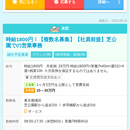
気になる！
応募する
詳細へ
掲載日：2026.08.10
未読
時給1800円！【複数名募集】【社員前提】芝公
園での営業事務
紹介予定派遣
ブランクOK
WEB登録・面接OK
時給1800円 月収例 29万円 時給1800円×実働7h45m×週5日×4
給与
週+残業10h ※月収例を保証するものではありません。
交通費別途支給あり
1ヶ月3万円を上限として実費支給
交通費
25～30万円
月収例
東京都港区
勤務地
芝公園駅から徒歩3分
/
赤羽橋駅から徒歩5分
サ－ビス
08:50-17:35（休憩60分）実働7時間45分
勤務時間