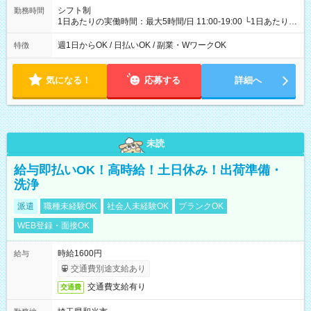
シフト制
勤務時間
1日あたりの実働時間：最大5時間/日 11:00-19:00 └1日あたりの
実働時間：1-5時間 └上記の時間帯内であれば、いつでも勤務可
能！ └平日・土曜日の中で、お好きな曜日でご勤務いただけま
週1日からOK / 日払いOK / 副業・WワークOK
特徴
す！ 【シフト例】 ・11:00～14:00 ・16:30～19:00 ・13:00～
18:00 などのように、自由な働き方が可能なお仕事です！
気になる！
応募する
詳細へ
未読
給与即払いOK！高時給！土日休み！出荷準備・
洗浄
派遣
職種未経験OK
社会人未経験OK
ブランクOK
WEB登録・面接OK
時給1600円
給与
交通費別途支給あり
交通費支給有り
交通費