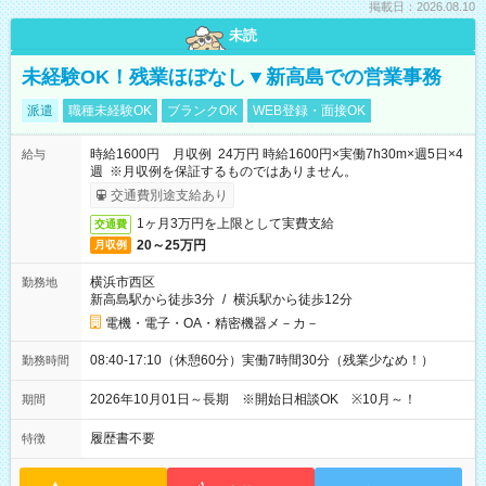
掲載日：2026.08.10
未読
未経験OK！残業ほぼなし▼新高島での営業事務
派遣
職種未経験OK
ブランクOK
WEB登録・面接OK
時給1600円 月収例 24万円 時給1600円×実働7h30m×週5日×4
給与
週 ※月収例を保証するものではありません。
交通費別途支給あり
1ヶ月3万円を上限として実費支給
交通費
20～25万円
月収例
横浜市西区
勤務地
新高島駅から徒歩3分
/
横浜駅から徒歩12分
電機・電子・OA・精密機器メ－カ－
08:40-17:10（休憩60分）実働7時間30分（残業少なめ！）
勤務時間
2026年10月01日～長期 ※開始日相談OK ※10月～！
期間
履歴書不要
特徴