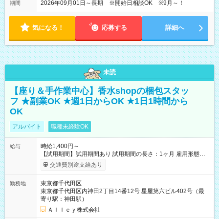
2026年09月01日～長期 ※開始日相談OK ※9月～！
期間
気になる！
応募する
詳細へ
未読
【座り＆手作業中心】香水shopの梱包スタッ
フ ★副業OK ★週1日からOK ★1日1時間から
OK
アルバイト
職種未経験OK
時給1,400円～
給与
【試用期間】試用期間あり 試用期間の長さ：1ヶ月 雇用形態、
給与は本採用時と同じです。
交通費別途支給あり
東京都千代田区
勤務地
東京都千代田区内神田2丁目14番12号 星屋第六ビル402号（最
寄り駅：神田駅）
Ａｌｌｅｙ株式会社