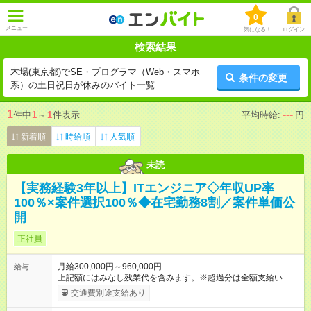
0
メニュー
気になる！
ログイン
検索結果
木場(東京都)でSE・プログラマ（Web・スマホ
条件の変更
系）の土日祝日が休みのバイト一覧
1
---
件中
1
～
1
件表示
平均時給:
円
新着順
時給順
人気順
未読
【実務経験3年以上】ITエンジニア◇年収UP率
100％×案件選択100％◆在宅勤務8割／案件単価公
開
正社員
月給300,000円～960,000円
給与
上記額にはみなし残業代を含みます。※超過分は全額支給いたし
ます。 みなし残業代 45,975円／月 みなし残業時間 30時間／月
交通費別途支給あり
※経験・年齢・能力などを考慮のうえ、当社規定により決定しま