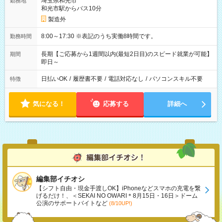
埼玉県和光市
勤務地
和光市駅からバス10分
製造外
8:00～17:30 ※表記のうち実働8時間です。
勤務時間
長期【ご応募から1週間以内(最短2日目)のスピード就業が可能】
期間
即日～
日払いOK
/
履歴書不要
/
電話対応なし
/
パソコンスキル不要
特徴
気になる！
応募する
詳細へ
編集部イチオシ
【シフト自由・現金手渡しOK】iPhoneなどスマホの充電を繋
げるだけ！、＜SEKAI NO OWARI＊8月15日・16日＞ドーム
公演のサポートバイトなど
(8/10UP!)