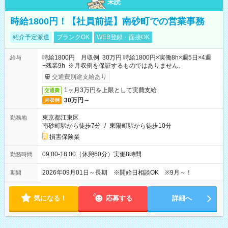
未読
時給1800円！【社員前提】南砂町での営業事務
紹介予定派遣
ブランクOK
WEB登録・面接OK
時給1800円 月収例 30万円 時給1800円×実働8h×週5日×4週
給与
+残業9h ※月収例を保証するものではありません。
交通費別途支給あり
1ヶ月3万円を上限として実費支給
交通費
30万円～
月収例
東京都江東区
勤務地
南砂町駅から徒歩7分
/
東陽町駅から徒歩10分
損害保険業
09:00-18:00（休憩60分）実働8時間
勤務時間
2026年09月01日～長期 ※開始日相談OK ※9月～！
期間
気になる！
応募する
詳細へ