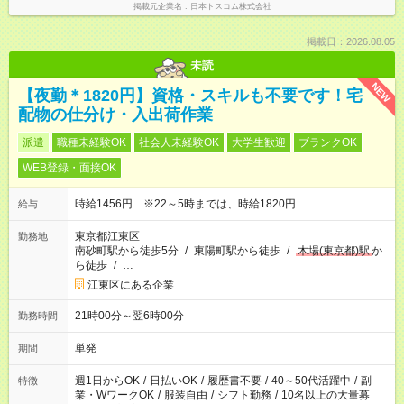
掲載元企業名
日本トスコム株式会社
掲載日：2026.08.05
未読
NEW
【夜勤＊1820円】資格・スキルも不要です！宅
配物の仕分け・入出荷作業
派遣
職種未経験OK
社会人未経験OK
大学生歓迎
ブランクOK
WEB登録・面接OK
時給1456円 ※22～5時までは、時給1820円
給与
東京都江東区
勤務地
南砂町駅から徒歩5分
/
東陽町駅から徒歩
/
木場(東京都)駅
か
ら徒歩
/
…
江東区にある企業
21時00分～翌6時00分
勤務時間
単発
期間
週1日からOK
/
日払いOK
/
履歴書不要
/
40～50代活躍中
/
副
特徴
業・WワークOK
/
服装自由
/
シフト勤務
/
10名以上の大量募