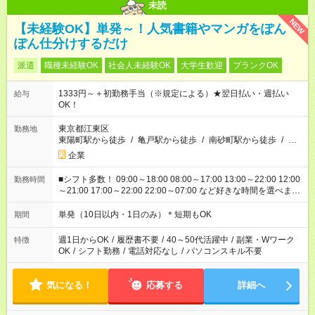
未読
NEW
【未経験OK】単発～！人気書籍やマンガをぽん
ぽん仕分けするだけ
派遣
職種未経験OK
社会人未経験OK
大学生歓迎
ブランクOK
1333円～＋初勤務手当（※規定による）★翌日払い・週払い
給与
OK！
東京都江東区
勤務地
東陽町駅から徒歩
/
亀戸駅から徒歩
/
南砂町駅から徒歩
/
…
企業
■シフト多数！ 09:00～18:00 08:00～17:00 13:00～22:00 12:00
勤務時間
～21:00 17:00～22:00 22:00～07:00 など好きな時間を選べま
す！
単発（10日以内・1日のみ）＊短期もOK
期間
週1日からOK
/
履歴書不要
/
40～50代活躍中
/
副業・Wワーク
特徴
OK
/
シフト勤務
/
電話対応なし
/
パソコンスキル不要
気になる！
応募する
詳細へ