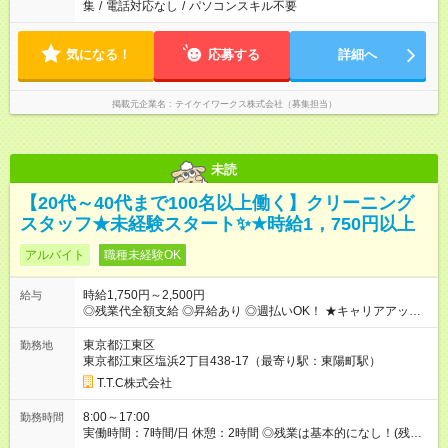
集
/
電話対応なし
/
パソコンスキル不要
気になる！
応募する
詳細へ
掲載元企業名
テイケイワークス株式会社（募集担当）
未読
【20代～40代まで100名以上働く】クリーニング
スタッフ★未経験スタート✨★時給1，750円以上
アルバイト
職種未経験OK
時給1,750円～2,500円
給与
◎残業代全額支給 ◎昇給あり ◎週払いOK！ ★キャリアアップの
一例★ ・一般作業員 ：1年目 月収31万 ・作業長(サブリー
ダー)：3年目 月収35万 ・職長(リーダー) ：5年目 月収42万
東京都江東区
勤務地
【試用期間】試用期間なし
東京都江東区塩浜2丁目438-17（最寄り駅：東陽町駅）
T.T.C株式会社
8:00～17:00
勤務時間
実働時間：7時間/日 休憩：2時間 ◎残業は基本的になし！(残業