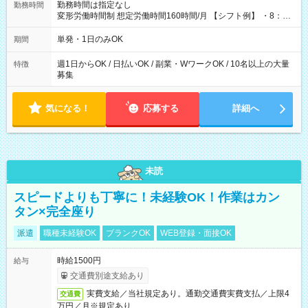
勤務時間は指定なし
勤務時間
変形労働時間制 想定労働時間160時間/月 【シフト例】 ・8：00
～21：00
単発・1日のみOK
期間
週1日からOK / 日払いOK / 副業・WワークOK / 10名以上の大量
特徴
募集
気になる！
応募する
詳細へ
未読
スピードよりも丁寧に！未経験OK！作業はカン
タン×完全座り
派遣
職種未経験OK
ブランクOK
WEB登録・面接OK
時給1500円
給与
交通費別途支給あり
実費支給／当社規定あり。通勤交通費実費支払／上限4
交通費
万円／月※規定あり