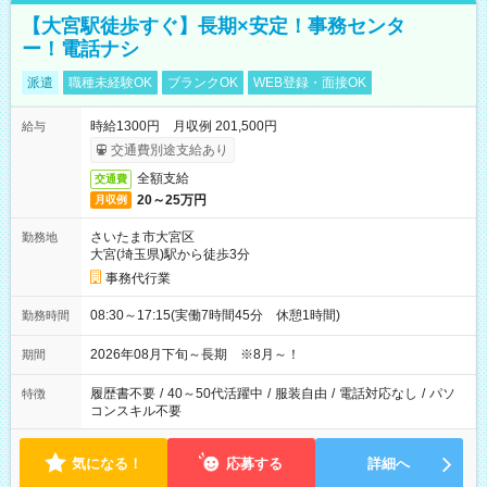
【大宮駅徒歩すぐ】長期×安定！事務センタ
ー！電話ナシ
派遣
職種未経験OK
ブランクOK
WEB登録・面接OK
時給1300円 月収例 201,500円
給与
交通費別途支給あり
全額支給
交通費
20～25万円
月収例
さいたま市大宮区
勤務地
大宮(埼玉県)駅から徒歩3分
事務代行業
08:30～17:15(実働7時間45分 休憩1時間)
勤務時間
2026年08月下旬～長期 ※8月～！
期間
履歴書不要
/
40～50代活躍中
/
服装自由
/
電話対応なし
/
パソ
特徴
コンスキル不要
気になる！
応募する
詳細へ