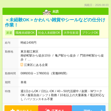
掲載日：2026.08.03
未読
＜未経験OK＞かわいい雑貨やシールなどの仕分け
作業！
派遣
職種未経験OK
社会人未経験OK
大学生歓迎
ブランクOK
時給1406円
給与
東京都江東区
勤務地
南砂町駅から徒歩10分
/
亀戸駅から徒歩
/
門前仲町駅から徒
歩
/
…
江東区にある企業
08時00分～17時00分（実働8時間）
勤務時間
単発
期間
週1日からOK
/
日払いOK
/
40～50代活躍中
/
副業・Wワーク
特徴
OK
/
服装自由
/
シフト勤務
/
10名以上の大量募集
/
電話対応な
し
/
パソコンスキル不要