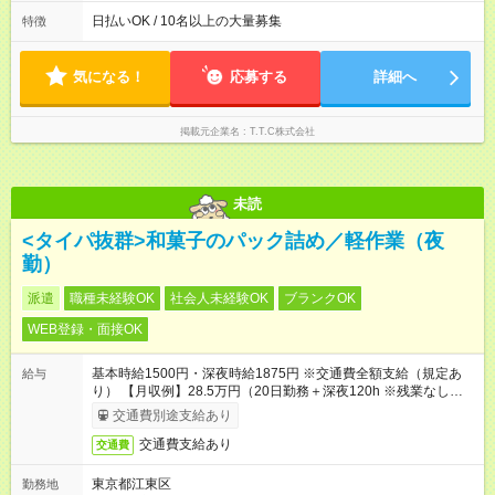
あった場合は全額支給します) ◎平日のみOK ◎週4日以上OK ◎
即日勤務OK ◎友達と応募OK
日払いOK / 10名以上の大量募集
特徴
気になる！
応募する
詳細へ
掲載元企業名
T.T.C株式会社
未読
<タイパ抜群>和菓子のパック詰め／軽作業（夜
勤）
派遣
職種未経験OK
社会人未経験OK
ブランクOK
WEB登録・面接OK
基本時給1500円・深夜時給1875円 ※交通費全額支給（規定あ
給与
り） 【月収例】28.5万円（20日勤務＋深夜120h ※残業なしの場
合）
交通費別途支給あり
交通費支給あり
交通費
東京都江東区
勤務地