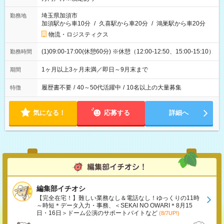
埼玉県加須市
勤務地
加須駅から車10分
/
久喜駅から車20分
/
鴻巣駅から車20分
物流・ロジスティクス
(1)09:00-17:00(休憩60分) ※休憩（12:00-12:50、15:00-15:10）
勤務時間
1ヶ月以上3ヶ月未満／即日～9月末まで
期間
履歴書不要
/
40～50代活躍中
/
10名以上の大量募集
特徴
気になる！
応募する
詳細へ
編集部イチオシ
【完全在宅！】難しい業務なし＆電話なし！ゆっくりの11時
～時短＊データ入力・事務、＜SEKAI NO OWARI＊8月15
日・16日＞ドーム公演のサポートバイトなど
(8/7UP!)