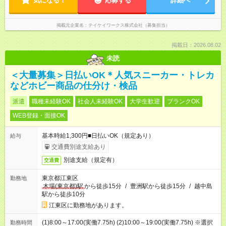
気になる！
応募する
詳細へ
掲載元企業名
テイケイワークス株式会社（募集担当）
掲載日：2026.08.02
未読
＜大量募集＞日払いOK＊人気スニーカー・トレカ
などホビー商品の仕分け・検品
派遣
職種未経験OK
社会人未経験OK
大学生歓迎
ブランクOK
WEB登録・面接OK
基本時給1,300円■日払いOK（規定あり）
給与
交通費別途支給あり
別途支給（規定有）
交通費
東京都江東区
勤務地
木場(東京都)駅
から徒歩15分
/
豊洲駅から徒歩15分
/
越中島
駅から徒歩10分
江東区に勤務地があります。
(1)8:00～17:00(実働7.75h) (2)10:00～19:00(実働7.75h) ※選択
勤務時間