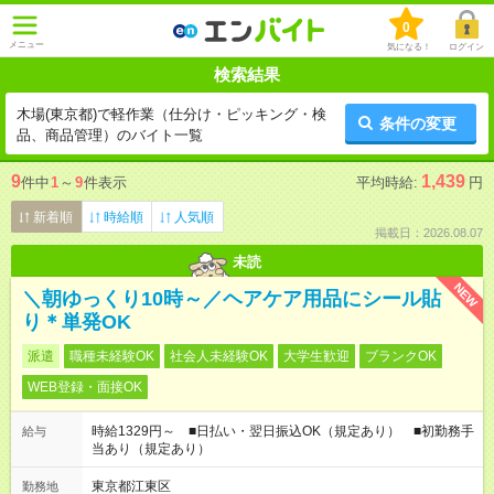
0
メニュー
気になる！
ログイン
検索結果
木場(東京都)で軽作業（仕分け・ピッキング・検
条件の変更
品、商品管理）のバイト一覧
9
1,439
件中
1
～
9
件表示
平均時給:
円
新着順
時給順
人気順
掲載日：2026.08.07
未読
NEW
＼朝ゆっくり10時～／ヘアケア用品にシール貼
り＊単発OK
派遣
職種未経験OK
社会人未経験OK
大学生歓迎
ブランクOK
WEB登録・面接OK
時給1329円～ ■日払い・翌日振込OK（規定あり） ■初勤務手
給与
当あり（規定あり）
東京都江東区
勤務地