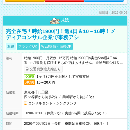
掲載日：2026.08.06
未読
完全在宅＊時給1900円！週4日＆10～16時！メ
ディアコンサル企業で事務アシ
派遣
ブランクOK
WEB登録・面接OK
時給1900円 月収例 15万円 時給1900円×実働5h×週4日×4
給与
週 ※月収例を保証するものではありません。※給与即受取りサ
ービス利用可（利用条件有）
交通費別途支給あり
1ヶ月3万円を上限として実費支給
交通費
15～20万円
月収例
東京都千代田区
勤務地
四ツ谷駅から徒歩2分
/
麹町駅から徒歩13分
コンサルタント・シンクタンク
10:00-16:00（休憩60分）実働5時間（残業少なめ！）
勤務時間
2026年09月01日～長期 ※開始日相談OK ※9月～！
期間