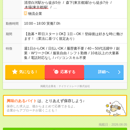
清澄白河駅から徒歩5分
/
森下(東京都)駅から徒歩7分
/
木場(東京都)駅
/
…
物流企業
10:00～18:00 実働7.0h
勤務時間
【急募＊即日スタートOK】1日～OK！登録後は好きな時に働け
期間
ます！（業法に基づく規定あり）
週1日からOK
/
日払いOK
/
履歴書不要
/
40～50代活躍中
/
副
特徴
業・WワークOK
/
服装自由
/
シフト勤務
/
10名以上の大量募
集
/
電話対応なし
/
パソコンスキル不要
気になる！
応募する
詳細へ
掲載元企業名
テイケイトレード株式会社
興味のあるバイト
は、とりあえず保存しよう♪
保存した求人は、後からまとめて応募できるよ。
企業からアプローチが届くことも！
掲載日：2026.08.05