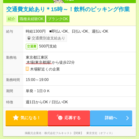
交通費支給あり＊15時～！飲料のピッキング作業
紹介
職種未経験OK
ブランクOK
時給1300円 ■即払いOK、日払いOK、週払いOK
給与
交通費別途支給あり
500円支給
交通費
東京都江東区
勤務地
木場(東京都)駅
から徒歩22分
木場駅近くの企業
15:00～19:00
勤務時間
単発・1日ＯＫ
期間
週1日からOK
/
日払いOK
特徴
気になる！
応募する
詳細へ
掲載元企業名
株式会社フルキャスト【関東】 東京支社（オフィス）