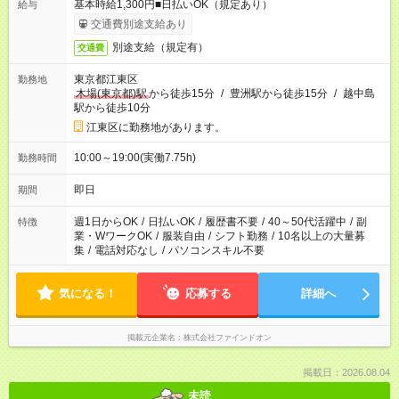
基本時給1,300円■日払いOK（規定あり）
給与
交通費別途支給あり
別途支給（規定有）
交通費
東京都江東区
勤務地
木場(東京都)駅
から徒歩15分
/
豊洲駅から徒歩15分
/
越中島
駅から徒歩10分
江東区に勤務地があります。
10:00～19:00(実働7.75h)
勤務時間
即日
期間
週1日からOK
/
日払いOK
/
履歴書不要
/
40～50代活躍中
/
副
特徴
業・WワークOK
/
服装自由
/
シフト勤務
/
10名以上の大量募
集
/
電話対応なし
/
パソコンスキル不要
気になる！
応募する
詳細へ
掲載元企業名
株式会社ファインドオン
掲載日：2026.08.04
未読