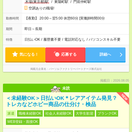
木場(東京都)駅
/
東陽町駅
/
門前仲町駅
空調ありの職場!
【夜勤】 20:00～翌5:00 休憩60分 [実働]8時間00分
勤務時間
即日～長期
期間
日払いOK
/
履歴書不要
/
電話対応なし
/
パソコンスキル不要
特徴
気になる！
応募する
詳細へ
掲載元企業名
パーソルファクトリーパートナーズ株式会社
掲載日：2026.08.05
未読
NEW
＜未経験OK＞日払いOK＊レアアイテム発見？
トレカなどホビー商品の仕分け・検品
派遣
職種未経験OK
社会人未経験OK
大学生歓迎
ブランクOK
WEB登録・面接OK