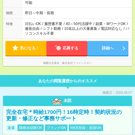
可能
即日～中期・長期
期間
日払いOK
/
履歴書不要
/
40～50代活躍中
/
副業・WワークOK
/
特徴
服装自由
/
シフト勤務
/
10名以上の大量募集
/
電話対応なし
/
パ
ソコンスキル不要
気になる！
応募する
詳細へ
掲載元企業名
株式会社ファインドオン
あなたの閲覧履歴からのオススメ
掲載日：2026.08.07
未読
完全在宅＊時給1700円！16時定時！契約状況の
更新・修正など事務サポート
派遣
職種未経験OK
ブランクOK
WEB登録・面接OK