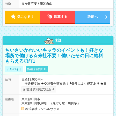
履歴書不要
/
服装自由
特徴
気になる！
応募する
詳細へ
未読
ちいさいかわいいキャラのイベントも！好きな
場所で働ける☆来社不要！働いたその日に給料
もらえる◎/T1
アルバイト
職種未経験OK
日給13,000円～
給与
＋交通費支給 ★交通費全額支給！ ┗案件により規定あり ★日払
いOK！（規定あり） ┗働いたその日に現金GET♪ お仕事後はコ
交通費別途支給あり
ンビニATMから 日払い分を引き落とせます！ 【試用期間】試
用期間なし
東京都町田市
勤務地
東京都町田市原町田（最寄り駅：町田駅）
株式会社ワンベルウッズ