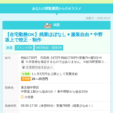
あなたの閲覧履歴からのオススメ
掲載日：2026.08.07
未読
【在宅勤務OK】残業ほぼなし▼服装自由＊中野
坂上で校正・制作
派遣
ブランクOK
WEB登録・面接OK
時給1730円 月収例 24万円 時給1730円×実働7h×週5日×4
給与
週 ※月収例を保証するものではありません。※給与即受取りサ
ービス利用可（利用条件有）
交通費別途支給あり
1ヶ月3万円を上限として実費支給
交通費
20～25万円
月収例
東京都中野区
勤務地
中野坂上駅から徒歩1分
/
東中野駅から徒歩15分
小売業
09:30-17:30（休憩60分）実働7時間（残業少なめ！）
勤務時間