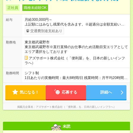
正社員
職種未経験OK
月給300,000円～
給与
上記額にはみなし残業代を含みます。※超過分は全額支給いたし
ます。 みなし残業代 73,808円／月 みなし残業時間 45時間／月
交通費別途支給あり
年収＝月給＋ボーナス＋インセンティブ ボーナス ：2回 ※過
去2回を切ったことなし インセンティブ ：年4回 ※3ヶ月ごと
東京都武蔵野市
勤務地
（年4回） ※施工スタッフにもインセンティブがもらえます
東京都武蔵野市※直行直帰のお仕事のため活動目安エリアとして
※合計で約30～60万/年程度で動きます（一番高い方ですと100
エリア選択をしております
万超え） --------------------------------- 昇給：あり ※年1回評価に基
づく 手当：あり 全額100%支給 ・交通費（通勤費） ・業務に
アズサポート株式会社（「便利屋」を、日本の新しいインフ
おける活動費 ・超過勤務手当 【注意】 貸与する社用車は、社員
ラへ）
各自が保管していただきます 駐車場代が仮にかかる場合、各社
員での負担となります ※1都3県社員については会社負担があり
シフト制
勤務時間
ます（ご相談ください） 【試用期間】試用期間あり 試用期間の
1日あたりの実働時間：最大8時間/日 残業時間：月平均20時間程
長さ：4ヶ月 ※ 雇用形態と給与に、本採用時と異なる部分があり
度 ※閑散月10時間ほど、繁忙期40時間ほど 【注意】 直行直帰の
ます。 雇用形態：中途採用（契約社員） 給与：本採用時と同じ
ため、最初に訪問するお客様と、最後のお客様のご自宅の場所
です。 試用期間中は嘱託社員契約となります。嘱託社員契約中
気になる！
によっては出勤・退勤時間が変動する場合がございます 例）
応募する
詳細へ
の給与・待遇・福利厚生は正社員のものと同じです。99％の方
閑散期10時に出発、退勤16時台～繁忙期7時台に出発～帰宅20
が試用期間後に正社員に移行しております。
時台
掲載元企業名
アズサポート株式会社（「便利屋」を、日本の新しいインフラへ）
未読