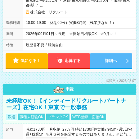
東京駅から徒歩1分
/
京橋(東京都)駅から徒歩3分
/
宝町(東京
都)駅
/
…
株式会社 リクルート
10:00-19:00（休憩60分）実働8時間（残業少なめ！）
勤務時間
2026年09月01日～長期 ※開始日相談OK ※9月～！
期間
履歴書不要
/
服装自由
特徴
気になる！
応募する
詳細へ
掲載日：2026.08.07
未読
未経験OK！【インディードリクルートパートナ
ーズ】在宅OK！東京で一般事務
派遣
職種未経験OK
ブランクOK
WEB登録・面接OK
時給1730円 月収例 27万円 時給1730円×実働7h45m×週5日×4
給与
週+残業5h ※月収例を保証するものではありません。※給与即