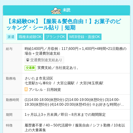
未読
【未経験OK】【服装＆髪色自由！】お菓子のピ
ッキング・シール貼り｜短期
派遣
職種未経験OK
ブランクOK
WEB登録・面接OK
時給1400円／月収例：117,600円＝1,400円×4時間×21日勤務の
給与
場合＋交通費別途支給
交通費別途支給あり
実費支給／当社規定あり。
交通費
さいたま市見沼区
勤務地
七里駅から車6分
/
大宮公園駅
/
大宮(埼玉県)駅
アパレル・日用雑貨
(1)14:00-18:00(休憩0分) (2)14:00-19:00(休憩0分) (3)14:00-
勤務時間
19:30(休憩0分) (4)14:00-20:00(休憩45分) ※お好きな時間が選べ
ます
1ヶ月以上3ヶ月未満／即日～8月末までの期間限定
期間
履歴書不要
/
40～50代活躍中
/
服装自由
/
シフト勤務
/
10名以
特徴
上の大量募集