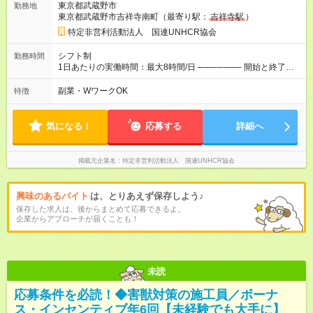
東京都武蔵野市
勤務地
万(時給1400円～) 【週4日／月16日勤務の場合】 1年目:月収
東京都武蔵野市吉祥寺南町（最寄り駅：
吉祥寺駅
）
20.5万(時給1350円～) 2年目:月収25.6万(時給1400円～) 【週5日
／月22日勤務の場合】 1年目:月収28.1万(時給1350円～) 2年目:
特定非営利活動法人 国連UNHCR協会
月収35.0万(時給1400円～) ※上記は1日8時間換算、成果給を加
算した目安金額です ◇時間外手当 ◇通勤手当 ◇健康管理補助 ◇
シフト制
勤務時間
インフルエンザ予防接種補助 ◇成果給（個人業績／月毎）​ ◇チ
1日あたりの実働時間：最大8時間/日 ─────── 開始と終了時
ームボーナス（チーム業績／月毎） ◇チャレンジ昇給制度 ◇年
間 ─────── 8:00～21:00の中でシフト制 ※実働8時間（休憩
次昇給制度 ◇昇格制度 【試用期間】試用期間あり 試用期間の長
60分） ※活動場所により開始・終了時間は変動 ─────── 選
副業・WワークOK
特徴
さ：1ヶ月 雇用形態、給与は本採用時と同じです。 初回は1か月
べる働き方 ─────── シフト希望を伺います たとえば 日火木
契約でトライアル期間（給与・待遇に差異なし）
や月水金日、火水金土日など フルタイムで取り組みたい方も、
Ｗワーク希望の方も歓迎◎
気になる！
応募する
詳細へ
掲載元企業名
特定非営利活動法人 国連UNHCR協会
興味のあるバイト
は、とりあえず保存しよう♪
保存した求人は、後からまとめて応募できるよ。
企業からアプローチが届くことも！
未読
応募条件を必読！◆害獣対策の施工員／ボーナ
ス・インセンティブ年6回【未経験でも大手に】