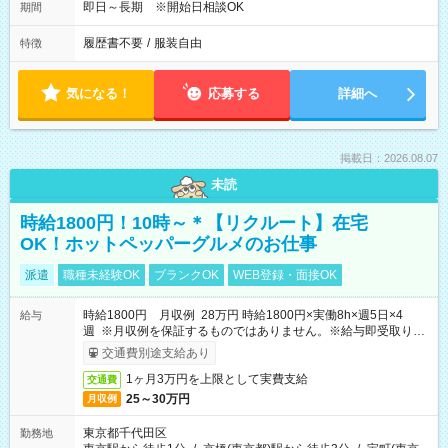
即日～長期 ※開始日相談OK
期間
履歴書不要
/
服装自由
特徴
気になる！
応募する
詳細へ
掲載日：2026.08.07
未読
時給1800円！10時～＊【リクルート】在宅
OK！ホットペッパーグルメのお仕事
派遣
職種未経験OK
ブランクOK
WEB登録・面接OK
時給1800円 月収例 28万円 時給1800円×実働8h×週5日×4
給与
週 ※月収例を保証するものではありません。※給与即受取りサ
ービス利用可（利用条件有）
交通費別途支給あり
1ヶ月3万円を上限として実費支給
交通費
25～30万円
月収例
東京都千代田区
勤務地