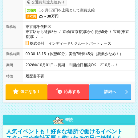
受取りサービス利用可（利用条件有）
交通費別途支給あり
1ヶ月3万円を上限として実費支給
交通費
25～30万円
月収例
東京都千代田区
勤務地
東京駅から徒歩3分
/
京橋(東京都)駅から徒歩5分
/
宝町(東京
都)駅
/
…
株式会社 インディードリクルートパートナーズ
09:30-18:15（休憩60分）実働7時間45分（残業少なめ！）
勤務時間
2026年10月01日～長期 ※開始日相談OK ※10月～！
期間
履歴書不要
特徴
気になる！
応募する
詳細へ
未読
人気イベントも！好きな場所で働けるイベント