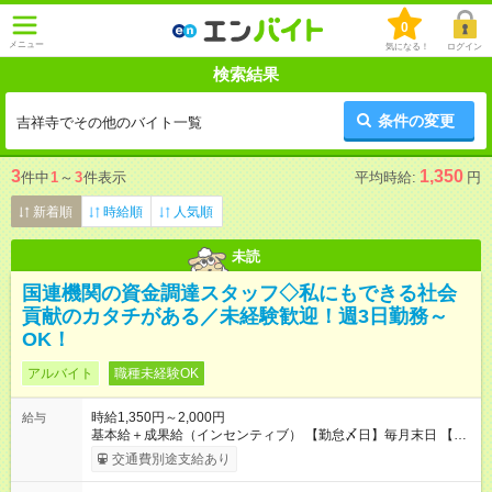
0
メニュー
気になる！
ログイン
検索結果
条件の変更
吉祥寺でその他のバイト一覧
3
1,350
件中
1
～
3
件表示
平均時給:
円
新着順
時給順
人気順
未読
国連機関の資金調達スタッフ◇私にもできる社会
貢献のカタチがある／未経験歓迎！週3日勤務～
OK！
アルバイト
職種未経験OK
時給1,350円～2,000円
給与
基本給＋成果給（インセンティブ） 【勤怠〆日】毎月末日 【給
与支払】翌月15日 下記はモデルの月収例です。詳細は面接でご
交通費別途支給あり
案内します。 ────── モデル月収 ────── 【週3日／月12日
勤務の場合】 1年目:月収15.5万(時給1350円～) 2年目:月収19.4