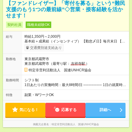
【ファンドレイザー】「寄付を募る」という“難民
支援のもう1つの最前線”◇営業・接客経験を活か
せます！
契約社員
職種未経験OK
時給1,350円～2,000円
給与
基本給＋成果給（インセンティブ） 【勤怠〆日】毎月末日 【給
与支払】翌月15日 ────── モデル月収 ────── 【週5日／月
交通費別途支給あり
22日勤務】 1年目:月収28.1万(時給1350円～) 2年目:月収35.0万
(時給1400円～) 【週4日／月16日勤務】 1年目:月収20.5万(時給
東京都武蔵野市
勤務地
1350円～) 2年目:月収25.6万(時給1400円～) 【週3日／月12日勤
東京都武蔵野市（最寄り駅：
吉祥寺駅
）
務】 1年目:月収15.5万(時給1350円～) 2年目:月収19.4万(時給
1400円～) ※上記は1日8時間換算、成果給を加算した目安金額 ◇
特定非営利活動法人 国連UNHCR協会
時間外手当 ◇通勤手当 ◇健康管理補助 ◇インフルエンザ予防接
種補助 ◇成果給（個人業績／月毎）​ ◇チームボーナス（チーム
シフト制
勤務時間
業績／月毎） ◇チャレンジ昇給制度 ◇年次昇給制度 ◇昇格制度
1日あたりの実働時間：最大8時間/日 ─────── 1日の就業時間
【試用期間】試用期間あり 試用期間の長さ：1ヶ月 雇用形態、
─────── 8:00～21:00の間で1日実働8時間 ※活動場所により
給与は本採用時と同じです。 初回は1か月契約でトライアル期間
開始・終了時刻は変動 ─────── 選べる働き方 ─────── ◎
副業・WワークOK
特徴
（給与・待遇に差異なし）
フルタイムで取り組みたい方も、Ｗワーク希望の方も歓迎 たと
えば… 日火木や火水金土日など ※勤務日には「土日のいずれ
か」or「土日両方」を含む
気になる！
応募する
詳細へ
掲載元企業名
特定非営利活動法人 国連UNHCR協会