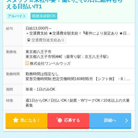
スタッフ☆来社不要！働いたその日に給料もら
える日払い/T1
アルバイト
職種未経験OK
日給13,000円～
給与
＋交通費支給 ★交通費全額支給！ ┗案件により規定あり ★日払
いOK！（規定あり） ┗働いたその日に現金GET♪ お仕事後はコ
交通費別途支給あり
ンビニATMから 日払い分を引き落とせます！ 【試用期間】試
用期間なし
東京都八王子市
勤務地
東京都八王子市明神町（最寄り駅：京王八王子駅）
株式会社ワンベルウッズ
勤務時間は指定なし
勤務時間
変形労働時間制 想定労働時間160時間/月 【シフト例】 ・8：00
～21：00
単発・1日のみOK
期間
週1日からOK / 日払いOK / 副業・WワークOK / 10名以上の大量
特徴
募集
気になる！
応募する
詳細へ