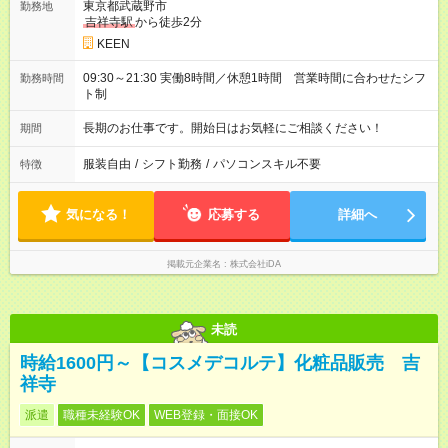
東京都武蔵野市
勤務地
吉祥寺駅
から徒歩2分
KEEN
09:30～21:30 実働8時間／休憩1時間 営業時間に合わせたシフ
勤務時間
ト制
長期のお仕事です。開始日はお気軽にご相談ください！
期間
服装自由
/
シフト勤務
/
パソコンスキル不要
特徴
気になる！
応募する
詳細へ
掲載元企業名
株式会社iDA
未読
時給1600円～【コスメデコルテ】化粧品販売 吉
祥寺
派遣
職種未経験OK
WEB登録・面接OK