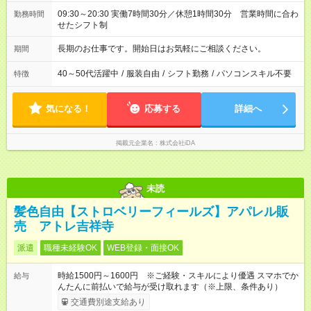
09:30～20:30 実働7時間30分／休憩1時間30分 営業時間に合わ
勤務時間
せたシフト制
長期のお仕事です。開始日はお気軽にご相談ください。
期間
40～50代活躍中
/
服装自由
/
シフト勤務
/
パソコンスキル不要
特徴
気になる！
応募する
詳細へ
掲載元企業名
株式会社iDA
未読
髪色自由【ストロベリーフィールズ】アパレル販
売 アトレ吉祥寺
派遣
職種未経験OK
WEB登録・面接OK
時給1500円～1600円 ※ご経験・スキルにより優遇 スマホでか
給与
んたんに前払いで給与が受け取れます（※上限、条件あり）
交通費別途支給あり