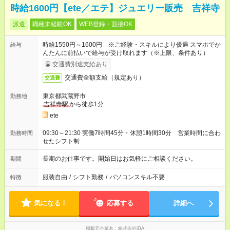
時給1600円【ete／エテ】ジュエリー販売 吉祥寺
派遣
職種未経験OK
WEB登録・面接OK
時給1550円～1600円 ※ご経験・スキルにより優遇 スマホでか
給与
んたんに前払いで給与が受け取れます（※上限、条件あり）
交通費別途支給あり
交通費全額支給（規定あり）
交通費
東京都武蔵野市
勤務地
吉祥寺駅
から徒歩1分
ete
09:30～21:30 実働7時間45分・休憩1時間30分 営業時間に合わ
勤務時間
せたシフト制
長期のお仕事です。開始日はお気軽にご相談ください。
期間
服装自由
/
シフト勤務
/
パソコンスキル不要
特徴
気になる！
応募する
詳細へ
掲載元企業名
株式会社iDA