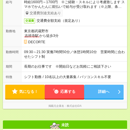
時給1600円～1700円 ※ご経験・スキルにより考慮致します ス
給与
マホでかんたんに前払いで給与が受け取れます（※上限、条件
あり）
交通費別途支給あり
交通費全額支給（規定あり）
交通費
東京都武蔵野市
勤務地
吉祥寺駅
から徒歩3分
DECORTE
09:30～21:30 実働7時間50分／休憩1時間10分 営業時間に合わ
勤務時間
せたシフト制
長期のお仕事です ※開始日などお気軽にご相談下さい
期間
シフト勤務
/
10名以上の大量募集
/
パソコンスキル不要
特徴
気になる！
応募する
詳細へ
掲載元企業名
株式会社iDA
未読