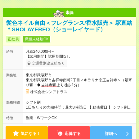
未読
髪色ネイル自由＜フレグランス/香水販売＞ 駅直結
＊SHOLAYERED（ショーレイヤード）
正社員
職種未経験OK
月給240,000円～
給与
【試用期間】試用期間なし
交通費別途支給あり
東京都武蔵野市
勤務地
東京都武蔵野市吉祥寺南町2丁目＜キラリナ京王吉祥寺＞（最寄
り駅：◆
吉祥寺駅
より徒歩1分）
株式会社シンアトラス
シフト制
勤務時間
1日あたりの実働時間：最大8時間/日 【 勤務曜日 】 シフト制
土日祝含む週5日勤務 ※希望休み出せます。 【勤務時間】 9：30
～21：30 の間でシフト制（実働8ｈ＋休憩1h） シフト例（9時
副業・WワークOK
特徴
半-18時半・11時-20時・12時半-21時半） ※残業はほとんどあり
ません
気になる！
応募する
詳細へ