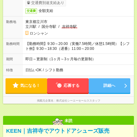
す。
交通費別途支給あり
全額支給
交通費
東京都立川市
勤務地
立川駅
/
国分寺駅
/
吉祥寺駅
ロンシャン
【勤務時間】9:30～20.00（実働7.5時間／休憩1.5時間）【シフ
勤務時間
ト例】9:30～18:30（遅番）11:00～20:00
即日～更新制（1ヶ月～3ヶ月毎の更新制）
期間
日払いOK
/
シフト勤務
特徴
気になる！
応募する
詳細へ
掲載元企業名
株式会社シーエーセールススタッフ
未読
KEEN｜吉祥寺でアウトドアシューズ販売