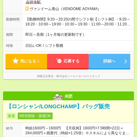
吉祥寺駅
ヴァンドーム青山（VENDOME AOYAMA）
【勤務時間】9:20～20:20の間でシフト制【シフト例】・9:20～
勤務時間
18:20・10:00～19:00・10:30～19:30・11:00～20:00・11:20～
20:20実働7時間30分／休憩90分
即日～長期（1ヶ月毎の更新制です）
期間
日払いOK
/
シフト勤務
特徴
気になる！
応募する
詳細へ
掲載元企業名
株式会社シーエーセールススタッフ
未読
【ロンシャン/LONGCHAMP】バッグ販売
派遣
WEB登録・面接OK
時給1600円～1600円 【月収例】1600円×7.5時間×22日＝
給与
264,000円＋残業代（時給×1.25倍）※スキルにより異なりま