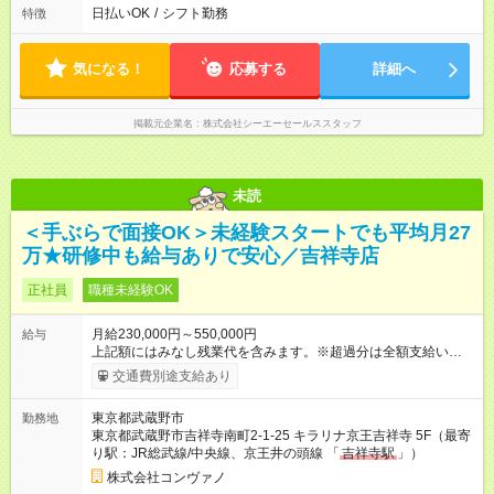
日払いOK
/
シフト勤務
特徴
気になる！
応募する
詳細へ
掲載元企業名
株式会社シーエーセールススタッフ
未読
＜手ぶらで面接OK＞未経験スタートでも平均月27
万★研修中も給与ありで安心／吉祥寺店
正社員
職種未経験OK
月給230,000円～550,000円
給与
上記額にはみなし残業代を含みます。※超過分は全額支給いたし
ます。 みなし残業代 8,940円／月 みなし残業時間 5.5時間／月
交通費別途支給あり
上記には、月5.5時間分のみなし残業代(8，940円)を含む。超過
分は別途支給。 ・研修期間6ヶ月 ※研修期間中は月給220，000
東京都武蔵野市
勤務地
円～ （期間中は契約社員） ※社内基準を満たした場合は、その
東京都武蔵野市吉祥寺南町2-1-25 キラリナ京王吉祥寺 5F（最寄
後正規登用可 【年収例】 ◆エリアマネージャー 月給25万円＋役
り駅：JR総武線/中央線、京王井の頭線 「
吉祥寺駅
」）
職手当3万円＋インセン14万5，781円＝42万5，781円 ◆店長
月給 25万円＋役職手当1万円＋インセン8万2，547円＝34万2，
株式会社コンヴァノ
547円 ◆社員(役職なし) 月給23万円＋インセン1万4701円＝24