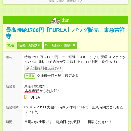
掲載元企業名
株式会社iDA
未読
最高時給1700円【FURLA】バッグ販売 東急吉祥
寺
派遣
職種未経験OK
WEB登録・面接OK
時給1500円～1700円 ※ご経験・スキルにより優遇 スマホでか
給与
んたんに前払いで給与が受け取れます（※上限、条件あり）
交通費別途支給あり
交通費全額支給（規定あり）
交通費
東京都武蔵野市
勤務地
吉祥寺駅
から徒歩7分
FURLA
09:30～20:30 実働7.5時間／休憩1.5時間 営業時間に合わせた
勤務時間
シフト制
長期のお仕事です。開始日はお気軽にご相談ください！
期間