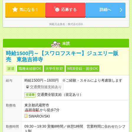
気になる！
応募する
詳細へ
掲載元企業名
株式会社iDA
未読
時給1500円～【スワロフスキー】ジュエリー販
売 東急吉祥寺
派遣
職種未経験OK
大学生歓迎
WEB登録・面接OK
時給1500円～1600円 ※ご経験・スキルにより考慮致します
給与
交通費別途支給あり
交通費全額支給（規定あり）
交通費
東京都武蔵野市
勤務地
吉祥寺駅
から徒歩7分
SWAROVSKI
09:30～19:30 実働8時間／休憩1時間 営業時間に合わせたシフ
勤務時間
ト制