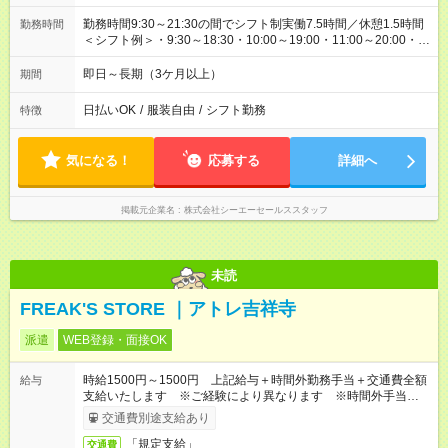
勤務時間9:30～21:30の間でシフト制実働7.5時間／休憩1.5時間
勤務時間
＜シフト例＞・9:30～18:30・10:00～19:00・11:00～20:00・
12:30～21:30
即日～長期（3ケ月以上）
期間
日払いOK
/
服装自由
/
シフト勤務
特徴
気になる！
応募する
詳細へ
掲載元企業名
株式会社シーエーセールススタッフ
未読
FREAK'S STORE ｜アトレ吉祥寺
派遣
WEB登録・面接OK
時給1500円～1500円 上記給与＋時間外勤務手当＋交通費全額
給与
支給いたします ※ご経験により異なります ※時間外手当はお
時給の1.25倍です！
交通費別途支給あり
「規定支給」
交通費