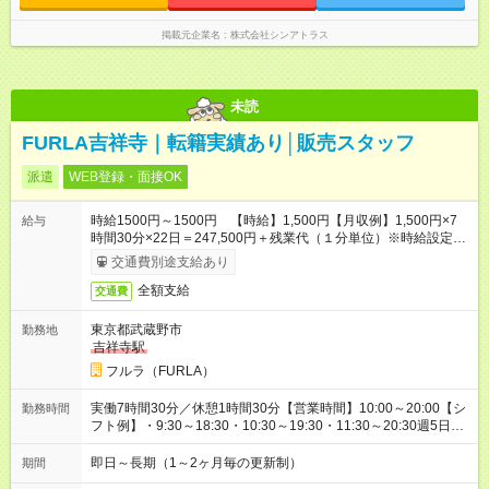
掲載元企業名
株式会社シンアトラス
未読
FURLA吉祥寺｜転籍実績あり│販売スタッフ
派遣
WEB登録・面接OK
時給1500円～1500円 【時給】1,500円【月収例】1,500円×7
給与
時間30分×22日＝247,500円＋残業代（１分単位）※時給設定は
経験、シフト希望により異なります。
交通費別途支給あり
全額支給
交通費
東京都武蔵野市
勤務地
吉祥寺駅
フルラ（FURLA）
実働7時間30分／休憩1時間30分【営業時間】10:00～20:00【シ
勤務時間
フト例】・9:30～18:30・10:30～19:30・11:30～20:30週5日フ
ルタイム勤務即日スタート歓迎長期（1～2ヶ月ごとの更新制）
のお仕事です。
即日～長期（1～2ヶ月毎の更新制）
期間