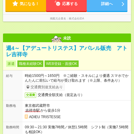
気になる！
応募する
詳細へ
掲載元企業名
株式会社iDA
未読
週4～【アデュートリステス】アパレル販売 アト
レ吉祥寺
派遣
職種未経験OK
WEB登録・面接OK
時給1500円～1650円 ※ご経験・スキルにより優遇 スマホでか
給与
んたんに前払いで給与が受け取れます（※上限、条件あり）
交通費別途支給あり
交通費全額支給（規定あり）
交通費
東京都武蔵野市
勤務地
吉祥寺駅
から徒歩1分
ADIEU TRISTESSE
09:30～21:30 実働7時間／休憩1.5時間 シフト制（実働7.5時間
勤務時間
も相談OK）