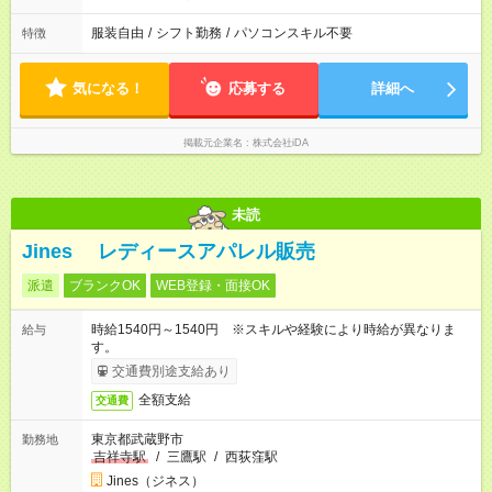
服装自由
/
シフト勤務
/
パソコンスキル不要
特徴
気になる！
応募する
詳細へ
掲載元企業名
株式会社iDA
未読
Jines レディースアパレル販売
派遣
ブランクOK
WEB登録・面接OK
時給1540円～1540円 ※スキルや経験により時給が異なりま
給与
す。
交通費別途支給あり
全額支給
交通費
東京都武蔵野市
勤務地
吉祥寺駅
/
三鷹駅
/
西荻窪駅
Jines（ジネス）