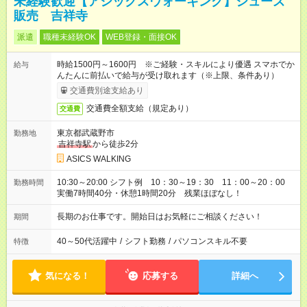
未経験歓迎【アシックスウォーキング】シューズ
販売 吉祥寺
派遣
職種未経験OK
WEB登録・面接OK
時給1500円～1600円 ※ご経験・スキルにより優遇 スマホでか
給与
んたんに前払いで給与が受け取れます（※上限、条件あり）
交通費別途支給あり
交通費全額支給（規定あり）
交通費
東京都武蔵野市
勤務地
吉祥寺駅
から徒歩2分
ASICS WALKING
10:30～20:00 シフト例 10：30～19：30 11：00～20：00
勤務時間
実働7時間40分・休憩1時間20分 残業ほぼなし！
長期のお仕事です。開始日はお気軽にご相談ください！
期間
40～50代活躍中
/
シフト勤務
/
パソコンスキル不要
特徴
気になる！
応募する
詳細へ