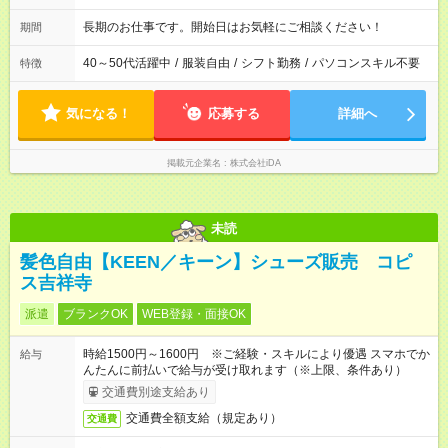
長期のお仕事です。開始日はお気軽にご相談ください！
期間
40～50代活躍中
/
服装自由
/
シフト勤務
/
パソコンスキル不要
特徴
気になる！
応募する
詳細へ
掲載元企業名
株式会社iDA
未読
髪色自由【KEEN／キーン】シューズ販売 コピ
ス吉祥寺
派遣
ブランクOK
WEB登録・面接OK
時給1500円～1600円 ※ご経験・スキルにより優遇 スマホでか
給与
んたんに前払いで給与が受け取れます（※上限、条件あり）
交通費別途支給あり
交通費全額支給（規定あり）
交通費