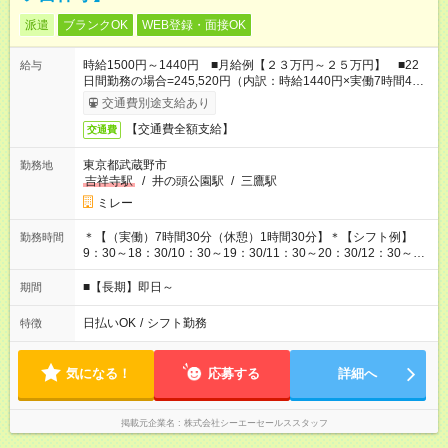
派遣
ブランクOK
WEB登録・面接OK
時給1500円～1440円 ■月給例【２３万円～２５万円】 ■22
給与
日間勤務の場合=245,520円（内訳：時給1440円×実働7時間45
分×22日) +残業代（1.25倍：残業代は1分単位で支給）
交通費別途支給あり
【交通費全額支給】
交通費
東京都武蔵野市
勤務地
吉祥寺駅
/
井の頭公園駅
/
三鷹駅
ミレー
＊【（実働）7時間30分（休憩）1時間30分】＊【シフト例】
勤務時間
9：30～18：30/10：30～19：30/11：30～20：30/12：30～
21：30
■【長期】即日～
期間
日払いOK
/
シフト勤務
特徴
気になる！
応募する
詳細へ
掲載元企業名
株式会社シーエーセールススタッフ