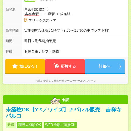
東京都武蔵野市
勤務地
吉祥寺駅
/
三鷹駅
/
荻窪駅
フリークスストア
実働8時間/休憩1.5時間（9:30～21:30の中でシフト制）
勤務時間
即日～勤務開始予定
期間
服装自由
/
シフト勤務
特徴
気になる！
応募する
詳細へ
掲載元企業名
株式会社シーエーセールススタッフ
未読
未経験OK【Y's／ワイズ】アパレル販売 吉祥寺
パルコ
派遣
職種未経験OK
WEB登録・面接OK