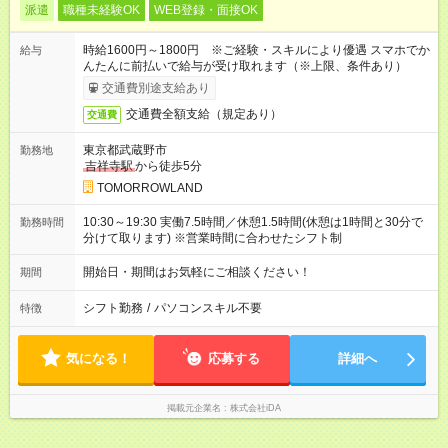
派遣
職種未経験OK
WEB登録・面接OK
時給1600円～1800円 ※ご経験・スキルにより優遇 スマホでか
給与
んたんに前払いで給与が受け取れます（※上限、条件あり）
交通費別途支給あり
交通費全額支給（規定あり）
交通費
東京都武蔵野市
勤務地
吉祥寺駅
から徒歩5分
TOMORROWLAND
10:30～19:30 実働7.5時間／休憩1.5時間(休憩は1時間と30分で
勤務時間
分けて取ります) ※営業時間に合わせたシフト制
開始日・期間はお気軽にご相談ください！
期間
シフト勤務
/
パソコンスキル不要
特徴
気になる！
応募する
詳細へ
掲載元企業名
株式会社iDA