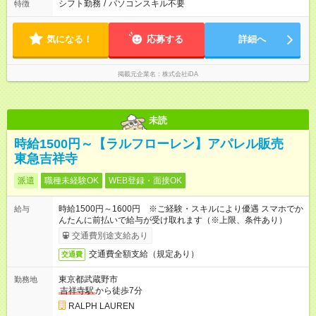
シフト勤務
/
パソコンスキル不要
特徴
気になる！
応募する
詳細へ
掲載元企業名
株式会社iDA
未読
時給1500円～【ラルフローレン】アパレル販売
東急吉祥寺
派遣
職種未経験OK
WEB登録・面接OK
時給1500円～1600円 ※ご経験・スキルにより優遇 スマホでか
給与
んたんに前払いで給与が受け取れます（※上限、条件あり）
交通費別途支給あり
交通費全額支給（規定あり）
交通費
東京都武蔵野市
勤務地
吉祥寺駅
から徒歩7分
RALPH LAUREN