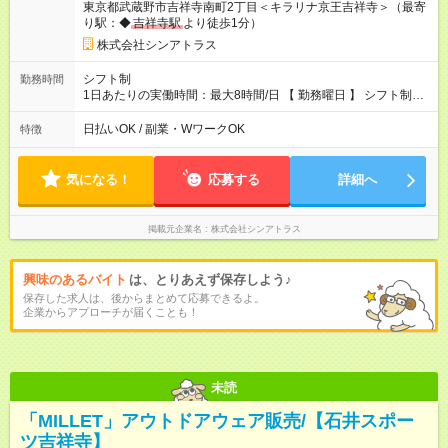
東京都武蔵野市吉祥寺南町2丁目＜キラリナ京王吉祥寺＞（最寄
り駅：◆
吉祥寺駅
より徒歩1分）
株式会社シンアトラス
シフト制
勤務時間
1日あたりの実働時間：最大8時間/日 【 勤務曜日 】 シフト制
土日祝含む週5日勤務 ※希望休み出せます。 【勤務時間】 9：30
～21：30 の間でシフト制（実働8ｈ＋休憩1h） シフト例（9時
日払いOK / 副業・WワークOK
特徴
半-18時半・11時-20時・12時半-21時半） ※残業はほとんどあり
ません
気になる！
応募する
詳細へ
掲載元企業名
株式会社シンアトラス
興味のあるバイト
は、とりあえず保存しよう♪
保存した求人は、後からまとめて応募できるよ。
企業からアプローチが届くことも！
未読
「MILLET」アウトドアウェア販売/【石井スポー
ツ吉祥寺】