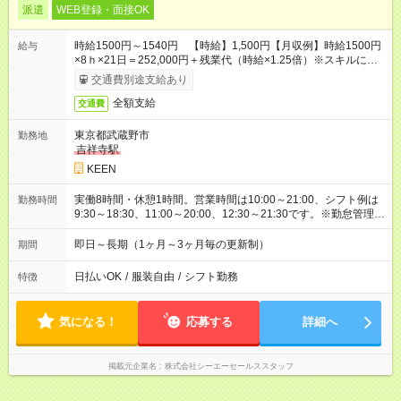
派遣
WEB登録・面接OK
時給1500円～1540円 【時給】1,500円【月収例】時給1500円
給与
×8ｈ×21日＝252,000円＋残業代（時給×1.25倍）※スキルによ
り異なります。
交通費別途支給あり
全額支給
交通費
東京都武蔵野市
勤務地
吉祥寺駅
KEEN
実働8時間・休憩1時間。営業時間は10:00～21:00、シフト例は
勤務時間
9:30～18:30、11:00～20:00、12:30～21:30です。※勤怠管理ア
プリをスマートフォンへダウンロードしていただきます。
即日～長期（1ヶ月～3ヶ月毎の更新制）
期間
日払いOK
/
服装自由
/
シフト勤務
特徴
気になる！
応募する
詳細へ
掲載元企業名
株式会社シーエーセールススタッフ