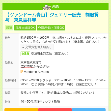
未読
【ヴァンドーム青山】ジュエリー販売 制服貸
与 東急吉祥寺
派遣
職種未経験OK
WEB登録・面接OK
時給1500円～1600円 ※ご経験・スキルにより優遇 スマホでか
給与
んたんに前払いで給与が受け取れます（※上限、条件あり）
交通費別途支給あり
交通費全額支給（規定あり）
交通費
東京都武蔵野市
勤務地
吉祥寺駅
から徒歩5分
Vendome Aoyama
09:20～20:20 シフト例 9:20～18:20 10:30～19:30 11:20～
勤務時間
20:20 など 実働7.5時間／休憩1.5時間 残業ほぼなし！
長期のお仕事です。開始日はお気軽にご相談ください！
期間
40～50代活躍中
/
シフト勤務
特徴