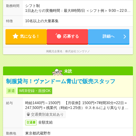
万4，701円 ＜別途支給手当＞ ・インセンティブ：月10万円以
シフト制
勤務時間
上も可能！ ・賞与：年2回(6月/12月)※業績による ・交通費：月
1日あたりの実働時間：最大8時間/日 ＜シフト例＞ 9:00～22:00
上限3万円 ＜昇給制度＞※正社員後 ・昇給額：平均1万円(1回あ
でのシフト制（実働8時間／休憩60分） ※残業時間は月平均で
たり) ・回数：随時 ・反映時期：次月の給与から ・評価手法：
10時間程度 ※営業時間は【平日】11：00～22：00、【土日祝】
10名以上の大量募集
特徴
社内評価に基づく ※あなたの頑張りをしっかり評価します！で
10：00～21：00です。商業施設内店舗は施設の営業時間に準じ
きることが増えるほどお給料に反映される環境です。 【試用期
ます。
間】試用期間あり 試用期間の長さ：6ヶ月 ※ 雇用形態と給与
気になる！
応募する
詳細へ
に、本採用時と異なる部分があります。 雇用形態：中途採用
（契約社員） 給与：月給 220,000円以上 上記額にはみなし残業
代を含みます。※超過分は全額支給いたします。 みなし残業
掲載元企業名
株式会社コンヴァノ
代 8,552円／月 みなし残業時間 5.5時間／月
未読
制服貸与！ヴァンドーム青山で販売スタッフ
派遣
WEB登録・面接OK
時給1440円～1500円 【月収例】1500円×7時間30分×22日＝
給与
247,500円＋残業代（時給×1.25倍）※スキルにより異なりま
す。
交通費別途支給あり
全額支給
交通費
東京都武蔵野市
勤務地