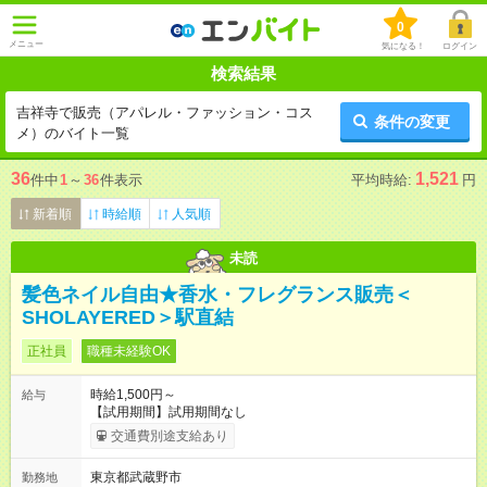
0
メニュー
気になる！
ログイン
検索結果
吉祥寺で販売（アパレル・ファッション・コス
条件の変更
メ）のバイト一覧
36
1,521
件中
1
～
36
件表示
平均時給:
円
新着順
時給順
人気順
未読
髪色ネイル自由★香水・フレグランス販売＜
SHOLAYERED＞駅直結
正社員
職種未経験OK
時給1,500円～
給与
【試用期間】試用期間なし
交通費別途支給あり
東京都武蔵野市
勤務地