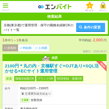
0
メニュー
気になる！
ログイン
検索結果
京橋(東京都)で運用管理・保守の職種未経験OKの
条件の変更
バイト一覧
1
2,000
件中
1
～
1
件表示
平均時給:
円
新着順
時給順
人気順
掲載日：2026.08.07
未読
NEW
2100円＊丸の内・京橋駅すぐ×OJTあり×SQL活
かせる×ECサイト運用管理
派遣
職種未経験OK
ブランクOK
WEB登録・面接OK
時給2100円～2300円
給与
交通費別途支給あり
全額支給
交通費
東京都中央区
勤務地