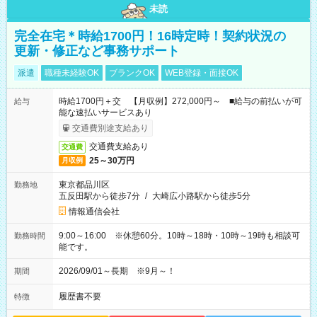
未読
完全在宅＊時給1700円！16時定時！契約状況の
更新・修正など事務サポート
派遣
職種未経験OK
ブランクOK
WEB登録・面接OK
時給1700円＋交 【月収例】272,000円～ ■給与の前払いが可
給与
能な速払いサービスあり
交通費別途支給あり
交通費支給あり
交通費
25～30万円
月収例
東京都品川区
勤務地
五反田駅から徒歩7分
/
大崎広小路駅から徒歩5分
情報通信会社
9:00～16:00 ※休憩60分。10時～18時・10時～19時も相談可
勤務時間
能です。
2026/09/01～長期 ※9月～！
期間
履歴書不要
特徴