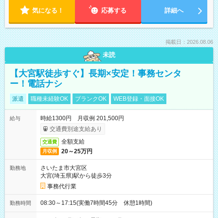
気になる！
応募する
詳細へ
掲載日：2026.08.06
未読
【大宮駅徒歩すぐ】長期×安定！事務センタ
ー！電話ナシ
派遣
職種未経験OK
ブランクOK
WEB登録・面接OK
時給1300円 月収例 201,500円
給与
交通費別途支給あり
全額支給
交通費
20～25万円
月収例
さいたま市大宮区
勤務地
大宮(埼玉県)駅から徒歩3分
事務代行業
08:30～17:15(実働7時間45分 休憩1時間)
勤務時間