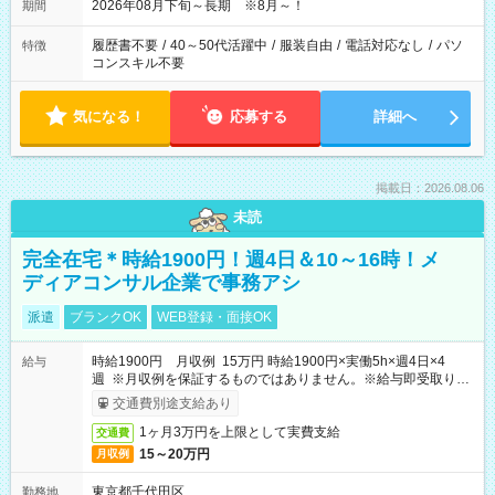
2026年08月下旬～長期 ※8月～！
期間
履歴書不要
/
40～50代活躍中
/
服装自由
/
電話対応なし
/
パソ
特徴
コンスキル不要
気になる！
応募する
詳細へ
掲載日：2026.08.06
未読
完全在宅＊時給1900円！週4日＆10～16時！メ
ディアコンサル企業で事務アシ
派遣
ブランクOK
WEB登録・面接OK
時給1900円 月収例 15万円 時給1900円×実働5h×週4日×4
給与
週 ※月収例を保証するものではありません。※給与即受取りサ
ービス利用可（利用条件有）
交通費別途支給あり
1ヶ月3万円を上限として実費支給
交通費
15～20万円
月収例
東京都千代田区
勤務地