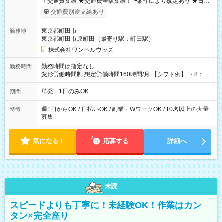
＋交通費支給 ★交通費全額支給！ ┗案件により規定あり ★日払
いOK！（規定あり） ┗働いたその日に現金GET♪ お仕事後はコ
交通費別途支給あり
ンビニATMから 日払い分を引き落とせます！ 【試用期間】試
用期間なし
東京都町田市
勤務地
東京都町田市原町田（最寄り駅：町田駅）
株式会社ワンベルウッズ
勤務時間は指定なし
勤務時間
変形労働時間制 想定労働時間160時間/月 【シフト例】 ・8：00
～21：00
単発・1日のみOK
期間
週1日からOK / 日払いOK / 副業・WワークOK / 10名以上の大量
特徴
募集
気になる！
応募する
詳細へ
未読
スピードよりも丁寧に！未経験OK！作業はカン
タン×完全座り