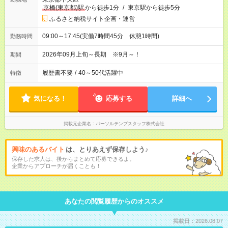
京橋(東京都)駅
から徒歩1分
/
東京駅から徒歩5分
ふるさと納税サイト企画・運営
09:00～17:45(実働7時間45分 休憩1時間)
勤務時間
2026年09月上旬～長期 ※9月～！
期間
履歴書不要
/
40～50代活躍中
特徴
気になる！
応募する
詳細へ
掲載元企業名
パーソルテンプスタッフ株式会社
興味のあるバイト
は、とりあえず保存しよう♪
保存した求人は、後からまとめて応募できるよ。
企業からアプローチが届くことも！
あなたの閲覧履歴からのオススメ
掲載日：2026.08.07