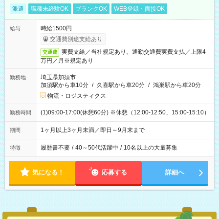
派遣
職種未経験OK
ブランクOK
WEB登録・面接OK
時給1500円
給与
交通費別途支給あり
実費支給／当社規定あり。通勤交通費実費支払／上限4
交通費
万円／月※規定あり
埼玉県加須市
勤務地
加須駅から車10分
/
久喜駅から車20分
/
鴻巣駅から車20分
物流・ロジスティクス
(1)09:00-17:00(休憩60分) ※休憩（12:00-12:50、15:00-15:10）
勤務時間
1ヶ月以上3ヶ月未満／即日～9月末まで
期間
履歴書不要
/
40～50代活躍中
/
10名以上の大量募集
特徴
気になる！
応募する
詳細へ