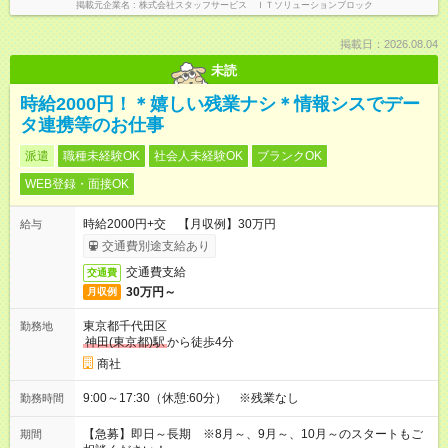
掲載元企業名
株式会社スタッフサービス ＩＴソリューションブロック
掲載日：2026.08.04
未読
時給2000円！＊嬉しい残業ナシ＊情報シスでデー
タ連携等のお仕事
派遣
職種未経験OK
社会人未経験OK
ブランクOK
WEB登録・面接OK
時給2000円+交 【月収例】30万円
給与
交通費別途支給あり
交通費支給
交通費
30万円～
月収例
東京都千代田区
勤務地
神田(東京都)駅
から徒歩4分
商社
9:00～17:30（休憩:60分） ※残業なし
勤務時間
【急募】即日～長期 ※8月～、9月～、10月～のスタートもご
期間