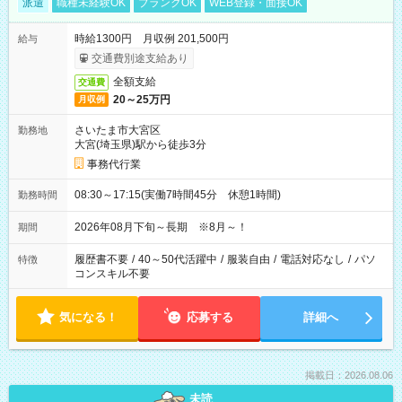
派遣
職種未経験OK
ブランクOK
WEB登録・面接OK
時給1300円 月収例 201,500円
給与
交通費別途支給あり
全額支給
交通費
20～25万円
月収例
さいたま市大宮区
勤務地
大宮(埼玉県)駅から徒歩3分
事務代行業
08:30～17:15(実働7時間45分 休憩1時間)
勤務時間
2026年08月下旬～長期 ※8月～！
期間
履歴書不要
/
40～50代活躍中
/
服装自由
/
電話対応なし
/
パソ
特徴
コンスキル不要
気になる！
応募する
詳細へ
掲載日：2026.08.06
未読