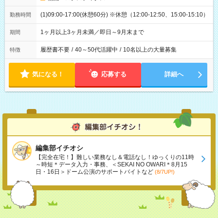
(1)09:00-17:00(休憩60分) ※休憩（12:00-12:50、15:00-15:10）
勤務時間
1ヶ月以上3ヶ月未満／即日～9月末まで
期間
履歴書不要
/
40～50代活躍中
/
10名以上の大量募集
特徴
気になる！
応募する
詳細へ
編集部イチオシ
【完全在宅！】難しい業務なし＆電話なし！ゆっくりの11時
～時短＊データ入力・事務、＜SEKAI NO OWARI＊8月15
日・16日＞ドーム公演のサポートバイトなど
(8/7UP!)