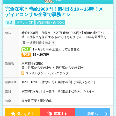
完全在宅＊時給1900円！週4日＆10～16時！メ
ディアコンサル企業で事務アシ
派遣
ブランクOK
WEB登録・面接OK
時給1900円 月収例 15万円 時給1900円×実働5h×週4日×4
給与
週 ※月収例を保証するものではありません。※給与即受取りサ
ービス利用可（利用条件有）
交通費別途支給あり
1ヶ月3万円を上限として実費支給
交通費
15～20万円
月収例
東京都千代田区
勤務地
四ツ谷駅から徒歩2分
/
麹町駅から徒歩13分
コンサルタント・シンクタンク
10:00-16:00（休憩60分）実働5時間（残業少なめ！）
勤務時間
2026年09月01日～長期 ※開始日相談OK ※9月～！
期間
履歴書不要
/
服装自由
特徴
気になる！
応募する
詳細へ