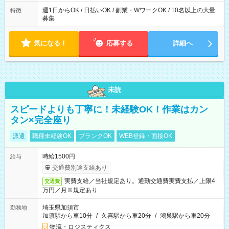
週1日からOK / 日払いOK / 副業・WワークOK / 10名以上の大量
特徴
募集
気になる！
応募する
詳細へ
未読
スピードよりも丁寧に！未経験OK！作業はカン
タン×完全座り
派遣
職種未経験OK
ブランクOK
WEB登録・面接OK
時給1500円
給与
交通費別途支給あり
実費支給／当社規定あり。通勤交通費実費支払／上限4
交通費
万円／月※規定あり
埼玉県加須市
勤務地
加須駅から車10分
/
久喜駅から車20分
/
鴻巣駅から車20分
物流・ロジスティクス