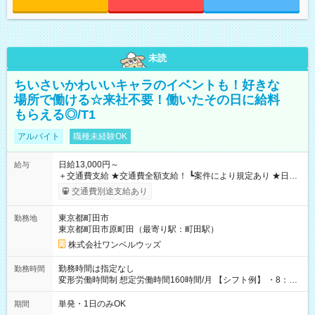
未読
ちいさいかわいいキャラのイベントも！好きな
場所で働ける☆来社不要！働いたその日に給料
もらえる◎/T1
アルバイト
職種未経験OK
日給13,000円～
給与
＋交通費支給 ★交通費全額支給！ ┗案件により規定あり ★日払
いOK！（規定あり） ┗働いたその日に現金GET♪ お仕事後はコ
交通費別途支給あり
ンビニATMから 日払い分を引き落とせます！ 【試用期間】試
用期間なし
東京都町田市
勤務地
東京都町田市原町田（最寄り駅：町田駅）
株式会社ワンベルウッズ
勤務時間は指定なし
勤務時間
変形労働時間制 想定労働時間160時間/月 【シフト例】 ・8：00
～21：00
単発・1日のみOK
期間