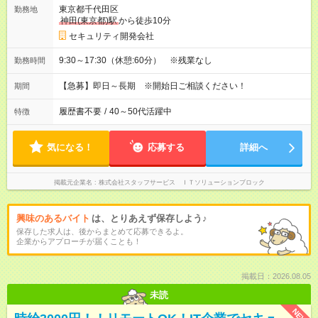
東京都千代田区
勤務地
神田(東京都)駅
から徒歩10分
セキュリティ開発会社
9:30～17:30（休憩:60分） ※残業なし
勤務時間
【急募】即日～長期 ※開始日ご相談ください！
期間
履歴書不要
/
40～50代活躍中
特徴
気になる！
応募する
詳細へ
掲載元企業名
株式会社スタッフサービス ＩＴソリューションブロック
興味のあるバイト
は、とりあえず保存しよう♪
保存した求人は、後からまとめて応募できるよ。
企業からアプローチが届くことも！
掲載日：2026.08.05
未読
NEW