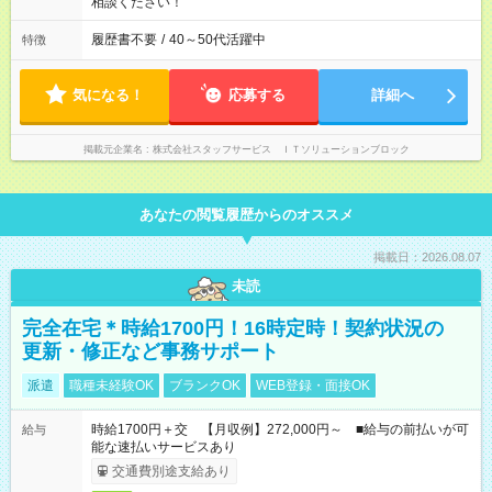
相談ください！
履歴書不要
/
40～50代活躍中
特徴
気になる！
応募する
詳細へ
掲載元企業名
株式会社スタッフサービス ＩＴソリューションブロック
あなたの閲覧履歴からのオススメ
掲載日：2026.08.07
未読
完全在宅＊時給1700円！16時定時！契約状況の
更新・修正など事務サポート
派遣
職種未経験OK
ブランクOK
WEB登録・面接OK
時給1700円＋交 【月収例】272,000円～ ■給与の前払いが可
給与
能な速払いサービスあり
交通費別途支給あり