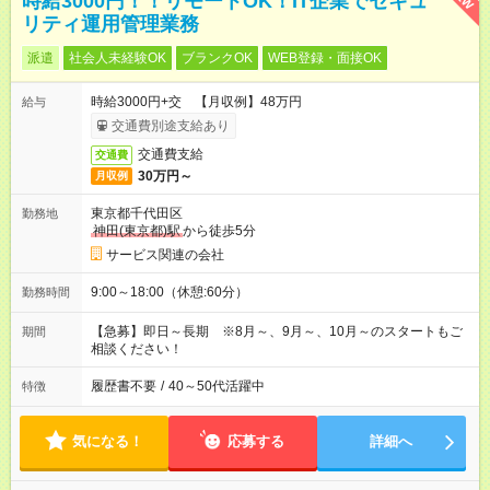
時給3000円！！リモートOK！IT企業でセキュ
リティ運用管理業務
派遣
社会人未経験OK
ブランクOK
WEB登録・面接OK
時給3000円+交 【月収例】48万円
給与
交通費別途支給あり
交通費支給
交通費
30万円～
月収例
東京都千代田区
勤務地
神田(東京都)駅
から徒歩5分
サービス関連の会社
9:00～18:00（休憩:60分）
勤務時間
【急募】即日～長期 ※8月～、9月～、10月～のスタートもご
期間
相談ください！
履歴書不要
/
40～50代活躍中
特徴
気になる！
応募する
詳細へ