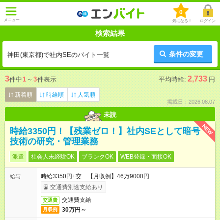
0
メニュー
気になる！
ログイン
検索結果
条件の変更
神田(東京都)で社内SEのバイト一覧
3
2,733
件中
1
～
3
件表示
平均時給:
円
新着順
時給順
人気順
掲載日：2026.08.07
未読
NEW
時給3350円！【残業ゼロ！】社内SEとして暗号
技術の研究・管理業務
派遣
社会人未経験OK
ブランクOK
WEB登録・面接OK
時給3350円+交 【月収例】46万9000円
給与
交通費別途支給あり
交通費支給
交通費
30万円～
月収例