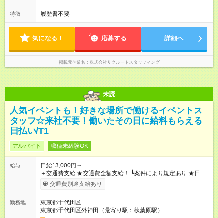
履歴書不要
特徴
気になる！
応募する
詳細へ
掲載元企業名
株式会社リクルートスタッフィング
未読
人気イベントも！好きな場所で働けるイベントス
タッフ☆来社不要！働いたその日に給料もらえる
日払い/T1
アルバイト
職種未経験OK
日給13,000円～
給与
＋交通費支給 ★交通費全額支給！ ┗案件により規定あり ★日払
いOK！（規定あり） ┗働いたその日に現金GET♪ お仕事後はコ
交通費別途支給あり
ンビニATMから 日払い分を引き落とせます！ 【試用期間】試
用期間なし
東京都千代田区
勤務地
東京都千代田区外神田（最寄り駅：秋葉原駅）