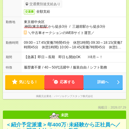
交通費別途支給あり
全額支給
交通費
東京都中央区
勤務地
神田(東京都)駅
から徒歩3分
/
三越前駅から徒歩3分
＼中古車オークションのWEBサイト運営／
09:00～17:45(実働7時間45分 休憩1時間) 09:30～18:15(実働7
勤務時間
時間45分 休憩1時間) 10:00～18:45(実働7時間45分 休憩1時
間) ※基本は9:00～17:45
【急募】即日～長期 即日も開始OK ※8月～！
期間
履歴書不要
/
40～50代活躍中
/
服装自由
/
シフト勤務
特徴
気になる！
応募する
詳細へ
掲載元企業名
パーソルテンプスタッフ株式会社
掲載日：2026.07.29
未読
＜紹介予定派遣＞年400万↑未経験から正社員へ／