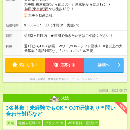
大手町(東京都)駅から徒歩3分
/
東京駅から徒歩12分
/
神田(東京都)駅
から徒歩13分
/
…
大手不動産会社
9：00～17：30（休憩1h・実働7h）
勤務時間
短期3ヶ月以内 ★長期で働きたい方はご相談ください！
期間
週1日からOK
/
副業・WワークOK
/
シフト勤務
/
10名以上の大
特徴
量募集
/
電話対応なし
/
パソコンスキル不要
気になる！
応募する
詳細へ
掲載元企業名
株式会社アルシエ エージェントカンパニー
掲載日：2026.08.07
未読
NEW
3名募集！未経験でもOK＊OJT研修あり＊問い
合わせ対応など
派遣
職種未経験OK
ブランクOK
WEB登録・面接OK