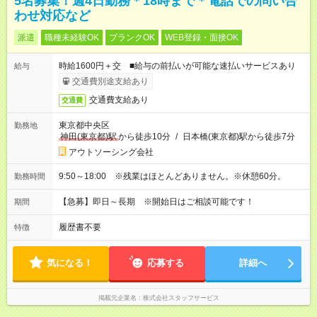
5名募集！週4日勤務＊18時まで＊電話での問い合
わせ対応など
派遣
職種未経験OK
ブランクOK
WEB登録・面接OK
時給1600円＋交 ■給与の前払いが可能な速払いサービスあり
給与
交通費別途支給あり
交通費支給あり
交通費
東京都中央区
勤務地
神田(東京都)駅
から徒歩10分
/
日本橋(東京都)駅から徒歩7分
アウトソーシング会社
9:50～18:00 ※残業はほとんどありません。※休憩60分。
勤務時間
【急募】即日～長期 ※開始日はご相談可能です！
期間
履歴書不要
特徴
気になる！
応募する
詳細へ
掲載元企業名
株式会社スタッフサービス