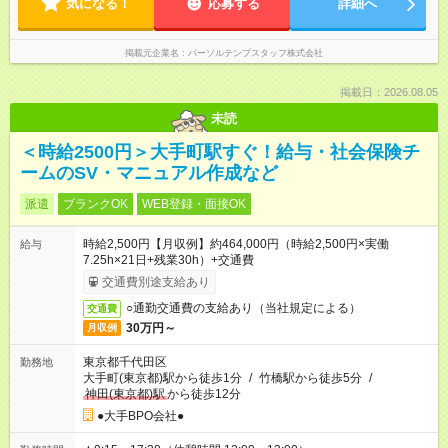
気になる！
応募する
詳細へ
掲載元企業名
パーソルテンプスタッフ株式会社
掲載日：2026.08.05
未読
＜時給2500円＞大手町駅すぐ！給与・社会保険チ
ームのSV・マニュアル作成など
派遣
ブランクOK
WEB登録・面接OK
時給2,500円【月収例】約464,000円（時給2,500円×実働
給与
7.25h×21日+残業30h）+交通費
交通費別途支給あり
○通勤交通費の支給あり（当社規定による）
交通費
30万円～
月収例
東京都千代田区
勤務地
大手町(東京都)駅から徒歩1分
/
竹橋駅から徒歩5分
/
神田(東京都)駅
から徒歩12分
●大手BPO会社●