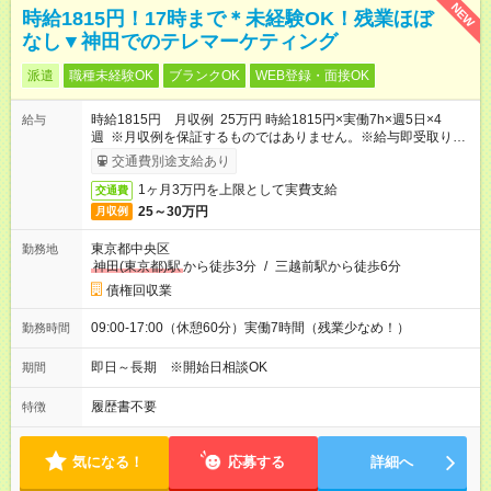
NEW
時給1815円！17時まで＊未経験OK！残業ほぼ
なし▼神田でのテレマーケティング
派遣
職種未経験OK
ブランクOK
WEB登録・面接OK
時給1815円 月収例 25万円 時給1815円×実働7h×週5日×4
給与
週 ※月収例を保証するものではありません。※給与即受取りサ
ービス利用可（利用条件有）
交通費別途支給あり
1ヶ月3万円を上限として実費支給
交通費
25～30万円
月収例
東京都中央区
勤務地
神田(東京都)駅
から徒歩3分
/
三越前駅から徒歩6分
債権回収業
09:00-17:00（休憩60分）実働7時間（残業少なめ！）
勤務時間
即日～長期 ※開始日相談OK
期間
履歴書不要
特徴
気になる！
応募する
詳細へ