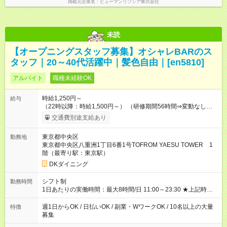
掲載元企業名
ヒューマンリソシア株式会社
未読
【オープニングスタッフ募集】オシャレBARのス
タッフ｜20～40代活躍中｜髪色自由｜[en5810]
アルバイト
職種未経験OK
時給1,250円～
給与
（22時以降：時給1,500円～） （研修期間56時間⇒変動なし） ■
食事補助あり⇒1食200円 ■友人紹介制度あり⇒1人紹介につき最
交通費別途支給あり
大3万円支給！ 【試用期間】試用期間なし
東京都中央区
勤務地
東京都中央区八重洲1丁目6番1号TOFROM YAESU TOWER 1
階（最寄り駅：東京駅）
DKダイニング
シフト制
勤務時間
1日あたりの実働時間：最大8時間/日 11:00～23:30 ★上記時間
から1日3h～OK ★週1日～OK◎ ※勤務時間の変動の可能性あり
※22時以降勤務は18歳以上(法令による) ■自由シフト制
週1日からOK / 日払いOK / 副業・WワークOK / 10名以上の大量
特徴
募集