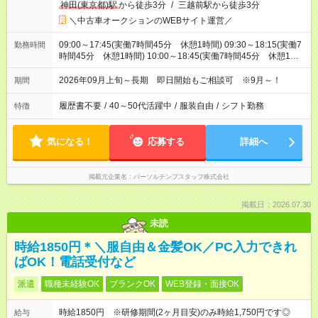
神田(東京都)駅
から徒歩3分
/
三越前駅から徒歩3分
＼中古車オークションのWEBサイト運営／
09:00～17:45(実働7時間45分 休憩1時間) 09:30～18:15(実働7
勤務時間
時間45分 休憩1時間) 10:00～18:45(実働7時間45分 休憩1時
間) ※基本は9:00～17:45
2026年09月上旬～長期 即日開始もご相談可 ※9月～！
期間
履歴書不要
/
40～50代活躍中
/
服装自由
/
シフト勤務
特徴
気になる！
応募する
詳細へ
掲載元企業名
パーソルテンプスタッフ株式会社
掲載日：2026.07.30
未読
時給1850円＊＼服自由＆金髪OK／PC入力できれ
ばOK！電話受付など
派遣
職種未経験OK
ブランクOK
WEB登録・面接OK
時給1850円 ※研修期間(2ヶ月目安)のみ時給1,750円です◎
給与