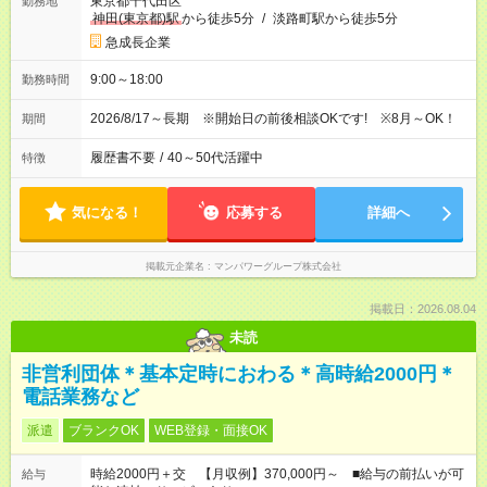
東京都千代田区
勤務地
神田(東京都)駅
から徒歩5分
/
淡路町駅から徒歩5分
急成長企業
9:00～18:00
勤務時間
2026/8/17～長期 ※開始日の前後相談OKです! ※8月～OK！
期間
履歴書不要
/
40～50代活躍中
特徴
気になる！
応募する
詳細へ
掲載元企業名
マンパワーグループ株式会社
掲載日：2026.08.04
未読
非営利団体＊基本定時におわる＊高時給2000円＊
電話業務など
派遣
ブランクOK
WEB登録・面接OK
時給2000円＋交 【月収例】370,000円～ ■給与の前払いが可
給与