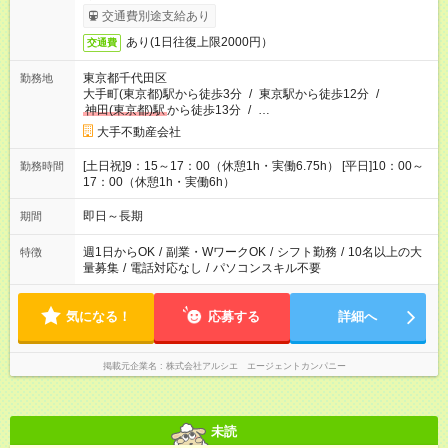
交通費別途支給あり
あり(1日往復上限2000円）
交通費
東京都千代田区
勤務地
大手町(東京都)駅から徒歩3分
/
東京駅から徒歩12分
/
神田(東京都)駅
から徒歩13分
/
…
大手不動産会社
[土日祝]9：15～17：00（休憩1h・実働6.75h） [平日]10：00～
勤務時間
17：00（休憩1h・実働6h）
即日～長期
期間
週1日からOK
/
副業・WワークOK
/
シフト勤務
/
10名以上の大
特徴
量募集
/
電話対応なし
/
パソコンスキル不要
気になる！
応募する
詳細へ
掲載元企業名
株式会社アルシエ エージェントカンパニー
未読