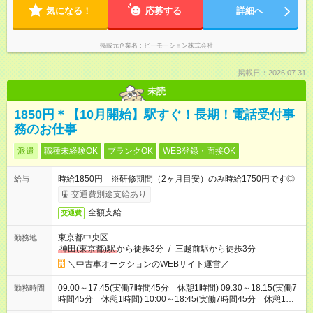
気になる！
応募する
詳細へ
掲載元企業名
ビーモーション株式会社
掲載日：2026.07.31
未読
1850円＊【10月開始】駅すぐ！長期！電話受付事
務のお仕事
派遣
職種未経験OK
ブランクOK
WEB登録・面接OK
時給1850円 ※研修期間（2ヶ月目安）のみ時給1750円です◎
給与
交通費別途支給あり
全額支給
交通費
東京都中央区
勤務地
神田(東京都)駅
から徒歩3分
/
三越前駅から徒歩3分
＼中古車オークションのWEBサイト運営／
09:00～17:45(実働7時間45分 休憩1時間) 09:30～18:15(実働7
勤務時間
時間45分 休憩1時間) 10:00～18:45(実働7時間45分 休憩1時
間) ※基本は9:00～17:45