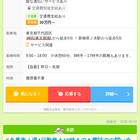
能な速払いサービスあり
交通費別途支給あり
交通費支給あり
交通費
30万円～
月収例
東京都千代田区
勤務地
神田(東京都)駅
から徒歩5分
/
新御茶ノ水駅から徒歩5分
サービス関連
9:00～18:00 ※休憩60分。8時半～17時半の勤務もあります。
勤務時間
【急募】即日～長期
期間
履歴書不要
特徴
気になる！
応募する
詳細へ
掲載元企業名
株式会社スタッフサービス
掲載日：2026.08.02
未読