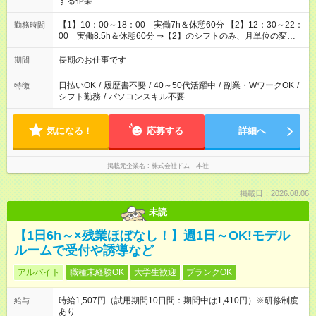
する企業
【1】10：00～18：00 実働7h＆休憩60分 【2】12：30～22：
勤務時間
00 実働8.5h＆休憩60分 ⇒【2】のシフトのみ、月単位の変形
労働制：160～177.1h/月（超過分は別途全額支給） ★時短相談
OK（6h～）
長期のお仕事です
期間
日払いOK
/
履歴書不要
/
40～50代活躍中
/
副業・WワークOK
/
特徴
シフト勤務
/
パソコンスキル不要
気になる！
応募する
詳細へ
掲載元企業名
株式会社ドム 本社
掲載日：2026.08.06
未読
【1日6h～×残業ほぼなし！】週1日～OK!モデル
ルームで受付や誘導など
アルバイト
職種未経験OK
大学生歓迎
ブランクOK
時給1,507円（試用期間10日間：期間中は1,410円）※研修制度
給与
あり