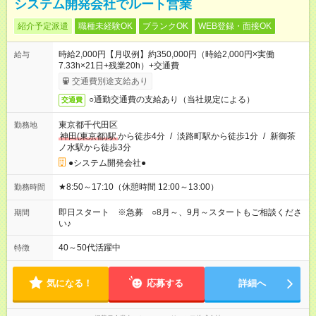
システム開発会社でルート営業
紹介予定派遣
職種未経験OK
ブランクOK
WEB登録・面接OK
時給2,000円【月収例】約350,000円（時給2,000円×実働
給与
7.33h×21日+残業20h）+交通費
交通費別途支給あり
○通勤交通費の支給あり（当社規定による）
交通費
東京都千代田区
勤務地
神田(東京都)駅
から徒歩4分
/
淡路町駅から徒歩1分
/
新御茶
ノ水駅から徒歩3分
●システム開発会社●
★8:50～17:10（休憩時間 12:00～13:00）
勤務時間
即日スタート ※急募 ○8月～、9月～スタートもご相談くださ
期間
い♪
40～50代活躍中
特徴
気になる！
応募する
詳細へ