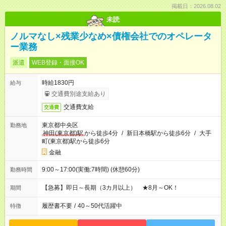
掲載日：2026.08.02
未読
ノルマなし×残業少なめ×債権会社でのオペレータ
ー業務
派遣
WEB登録・面接OK
時給1830円
給与
交通費別途支給あり
交通費支給
交通費
東京都中央区
勤務地
神田(東京都)駅
から徒歩4分
/
新日本橋駅から徒歩6分
/
大手
町(東京都)駅から徒歩6分
金融
9:00～17:00(実働:7時間) (休憩60分)
勤務時間
【急募】即日～長期（3カ月以上） ★8月～OK！
期間
履歴書不要
/
40～50代活躍中
特徴