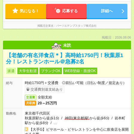
気になる！
応募する
詳細へ
掲載元企業名
パーソルテンプスタッフ株式会社
掲載日：2026.08.06
未読
【老舗の有名洋食店＊】高時給1750円！秋葉原1
分！レストランホール＠急募2名
派遣
大学生歓迎
ブランクOK
WEB登録・面接OK
時給1750円＋交通費 ◎前払い可能（日払い制度／規定あり）
給与
交通費別途支給あり
全額支給
交通費
20～25万円
月収例
東京都千代田区
勤務地
秋葉原駅から徒歩1分
/
神田(東京都)駅
から徒歩6分
/
岩本町
駅から徒歩8分
/
…
【大手G】ビヤホール・ビヤレストランを中心に飲食店を展開