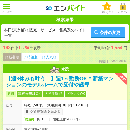
0
メニュー
気になる！
ログイン
検索結果
神田(東京都)で販売・サービス・営業系のバイト
条件の変更
一覧
163
1,554
件中
1
～
50
件表示
平均時給:
円
新着順
時給順
人気順
掲載日：2026.08.10
未読
NEW
【週3休みも叶う！】週1～勤務OK＊新築マン
ションのモデルルームで受付や誘導
派遣
職種未経験OK
大学生歓迎
ブランクOK
時給1,507円（試用期間10日間：1,410円）
給与
交通費別途支給あり
あり（1日往復上限2000円）
交通費
東京都千代田区
勤務地