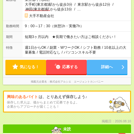
大手町(東京都)駅から徒歩3分
/
東京駅から徒歩12分
/
神田(東京都)駅
から徒歩13分
/
…
大手不動産会社
9：00～17：30（休憩1h・実働7h）
勤務時間
短期3ヶ月以内 ★長期で働きたい方はご相談ください！
期間
週1日からOK
/
副業・WワークOK
/
シフト勤務
/
10名以上の大
特徴
量募集
/
電話対応なし
/
パソコンスキル不要
気になる！
応募する
詳細へ
掲載元企業名
株式会社アルシエ エージェントカンパニー
興味のあるバイト
は、とりあえず保存しよう♪
保存した求人は、後からまとめて応募できるよ。
企業からアプローチが届くことも！
掲載日：2026.08.10
未読