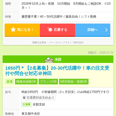
2026年10月上旬～長期 10月開始 9月開始もご相談OK ※10
期間
月～！
履歴書不要
/
40～50代活躍中
/
服装自由
/
シフト勤務
特徴
気になる！
応募する
詳細へ
掲載元企業名
パーソルテンプスタッフ株式会社
掲載日：2026.07.31
未読
1850円＊【2名募集】20-30代活躍中！車の注文受
付や問合せ対応＠神田
派遣
職種未経験OK
ブランクOK
WEB登録・面接OK
時給1850円 ※研修期間（2ヶ月目安）のみ時給1750円です◎
給与
交通費別途支給あり
全額支給
交通費
東京都中央区
勤務地