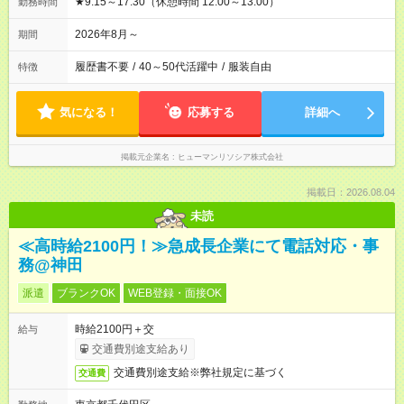
★9:15～17:30（休憩時間 12:00～13:00）
勤務時間
2026年8月～
期間
履歴書不要
/
40～50代活躍中
/
服装自由
特徴
気になる！
応募する
詳細へ
掲載元企業名
ヒューマンリソシア株式会社
掲載日：2026.08.04
未読
≪高時給2100円！≫急成長企業にて電話対応・事
務@神田
派遣
ブランクOK
WEB登録・面接OK
時給2100円＋交
給与
交通費別途支給あり
交通費別途支給※弊社規定に基づく
交通費