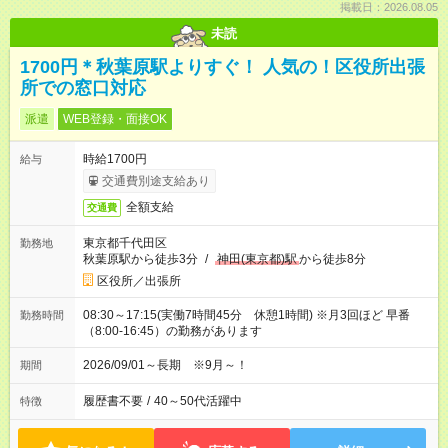
掲載日：2026.08.05
未読
1700円＊秋葉原駅よりすぐ！ 人気の！区役所出張
所での窓口対応
派遣
WEB登録・面接OK
時給1700円
給与
交通費別途支給あり
全額支給
交通費
東京都千代田区
勤務地
秋葉原駅から徒歩3分
/
神田(東京都)駅
から徒歩8分
区役所／出張所
08:30～17:15(実働7時間45分 休憩1時間) ※月3回ほど 早番
勤務時間
（8:00-16:45）の勤務があります
2026/09/01～長期 ※9月～！
期間
履歴書不要
/
40～50代活躍中
特徴