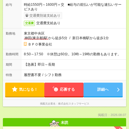
時給1550円～1600円＋交 ■給与の前払いが可能な速払いサー
給与
ビスあり
交通費別途支給あり
交通費支給あり
交通費
東京都中央区
勤務地
神田(東京都)駅
から徒歩5分
/
新日本橋駅から徒歩1分
ＢＰＯ事業会社
8:50～17:50 ※休憩は60分。10時～19時の勤務もあります。
勤務時間
【急募】即日～長期
期間
履歴書不要
/
シフト勤務
特徴
気になる！
応募する
詳細へ
掲載元企業名
株式会社スタッフサービス
掲載日：2026.08.07
未読