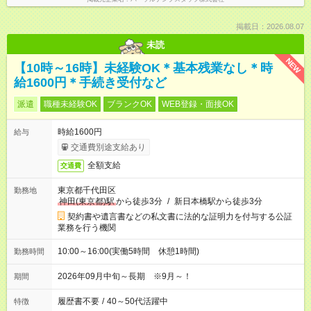
掲載日：2026.08.07
未読
NEW
【10時～16時】未経験OK＊基本残業なし＊時
給1600円＊手続き受付など
派遣
職種未経験OK
ブランクOK
WEB登録・面接OK
時給1600円
給与
交通費別途支給あり
全額支給
交通費
東京都千代田区
勤務地
神田(東京都)駅
から徒歩3分
/
新日本橋駅から徒歩3分
契約書や遺言書などの私文書に法的な証明力を付与する公証
業務を行う機関
10:00～16:00(実働5時間 休憩1時間)
勤務時間
2026年09月中旬～長期 ※9月～！
期間
履歴書不要
/
40～50代活躍中
特徴