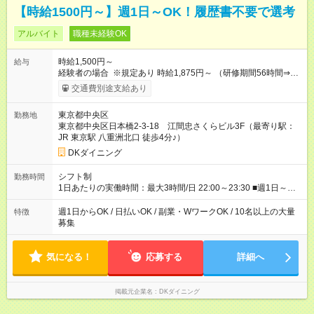
【時給1500円～】週1日～OK！履歴書不要で選考
アルバイト
職種未経験OK
時給1,500円～
給与
経験者の場合 ※規定あり 時給1,875円～ （研修期間56時間⇒変
動なし） ■昇給あり（年2回）⇒トレーナーになったら…通常時
交通費別途支給あり
給+300円！ ■食事補助あり⇒1食200円最大 ■友人紹介制度あり
⇒1人紹介につき、最大3万円支給 【試用期間】試用期間なし
東京都中央区
勤務地
東京都中央区日本橋2-3-18 江間忠さくらビル3F（最寄り駅：
JR 東京駅 八重洲北口 徒歩4分♪）
DKダイニング
シフト制
勤務時間
1日あたりの実働時間：最大3時間/日 22:00～23:30 ■週1日～
OK◎ ■1日3時間～OK ■勤務時間の変動の可能性あり ■22時以降
勤務は18歳以上(法令による) ■自由シフト制
週1日からOK / 日払いOK / 副業・WワークOK / 10名以上の大量
特徴
募集
気になる！
応募する
詳細へ
掲載元企業名
DKダイニング