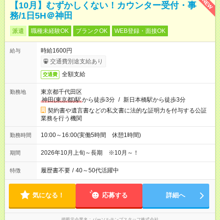
NEW
【10月】むずかしくない！カウンター受付・事
務/1日5H＠神田
派遣
職種未経験OK
ブランクOK
WEB登録・面接OK
時給1600円
給与
交通費別途支給あり
全額支給
交通費
東京都千代田区
勤務地
神田(東京都)駅
から徒歩3分
/
新日本橋駅から徒歩3分
契約書や遺言書などの私文書に法的な証明力を付与する公証
業務を行う機関
10:00～16:00(実働5時間 休憩1時間)
勤務時間
2026年10月上旬～長期 ※10月～！
期間
履歴書不要
/
40～50代活躍中
特徴
気になる！
応募する
詳細へ
掲載元企業名
パーソルテンプスタッフ株式会社