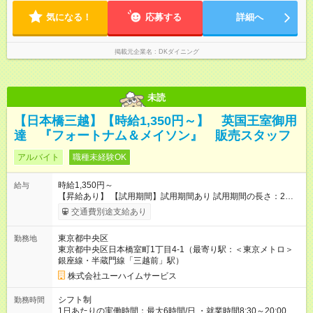
気になる！
応募する
詳細へ
掲載元企業名
DKダイニング
未読
【日本橋三越】【時給1,350円～】 英国王室御用
達 『フォートナム＆メイソン』 販売スタッフ
アルバイト
職種未経験OK
時給1,350円～
給与
【昇給あり】 【試用期間】試用期間あり 試用期間の長さ：2ヶ
月 雇用形態、給与は本採用時と同じです。
交通費別途支給あり
東京都中央区
勤務地
東京都中央区日本橋室町1丁目4-1（最寄り駅：＜東京メトロ＞
銀座線・半蔵門線「三越前」駅）
株式会社ユーハイムサービス
シフト制
勤務時間
1日あたりの実働時間：最大6時間/日 ・就業時間8:30～20:00の