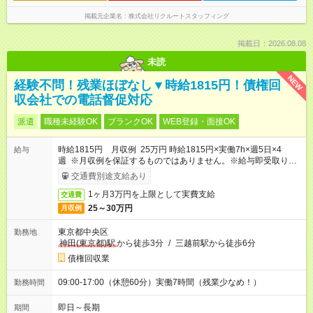
掲載元企業名
株式会社リクルートスタッフィング
掲載日：2026.08.08
未読
NEW
経験不問！残業ほぼなし▼時給1815円！債権回
収会社での電話督促対応
派遣
職種未経験OK
ブランクOK
WEB登録・面接OK
時給1815円 月収例 25万円 時給1815円×実働7h×週5日×4
給与
週 ※月収例を保証するものではありません。※給与即受取りサ
ービス利用可（利用条件有）
交通費別途支給あり
1ヶ月3万円を上限として実費支給
交通費
25～30万円
月収例
東京都中央区
勤務地
神田(東京都)駅
から徒歩3分
/
三越前駅から徒歩6分
債権回収業
09:00-17:00（休憩60分）実働7時間（残業少なめ！）
勤務時間
即日～長期
期間