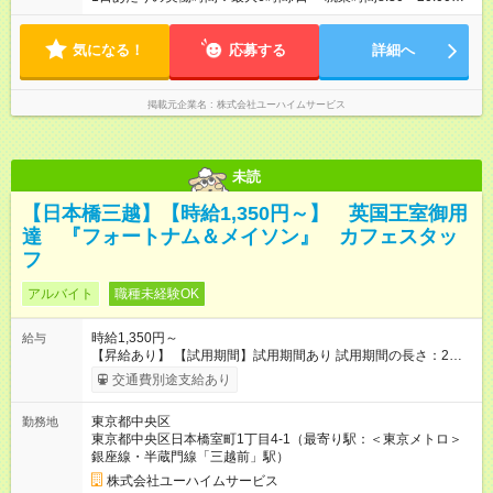
間の6時間
気になる！
応募する
詳細へ
掲載元企業名
株式会社ユーハイムサービス
未読
【日本橋三越】【時給1,350円～】 英国王室御用
達 『フォートナム＆メイソン』 カフェスタッ
フ
アルバイト
職種未経験OK
時給1,350円～
給与
【昇給あり】 【試用期間】試用期間あり 試用期間の長さ：2ヶ
月 雇用形態、給与は本採用時と同じです。
交通費別途支給あり
東京都中央区
勤務地
東京都中央区日本橋室町1丁目4-1（最寄り駅：＜東京メトロ＞
銀座線・半蔵門線「三越前」駅）
株式会社ユーハイムサービス