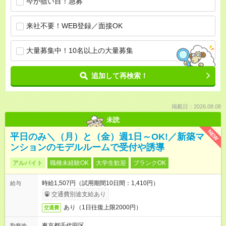
今が狙い目！急募
来社不要！WEB登録／面接OK
大量募集中！10名以上の大量募集
追加して再検索！
掲載日：2026.08.08
未読
NEW
平日のみ＼（月）と（金）週1日～OK!／新築マ
ンションのモデルルームで受付や誘導
アルバイト
職種未経験OK
大学生歓迎
ブランクOK
時給1,507円（試用期間10日間：1,410円）
給与
交通費別途支給あり
あり（1日往復上限2000円）
交通費
東京都千代田区
勤務地