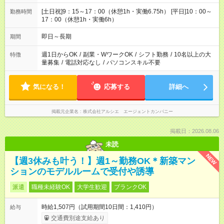
[土日祝]9：15～17：00（休憩1h・実働6.75h） [平日]10：00～
勤務時間
17：00（休憩1h・実働6h）
即日～長期
期間
週1日からOK
/
副業・WワークOK
/
シフト勤務
/
10名以上の大
特徴
量募集
/
電話対応なし
/
パソコンスキル不要
気になる！
応募する
詳細へ
掲載元企業名
株式会社アルシエ エージェントカンパニー
掲載日：2026.08.06
未読
NEW
【週3休みも叶う！】週1～勤務OK＊新築マン
ションのモデルルームで受付や誘導
派遣
職種未経験OK
大学生歓迎
ブランクOK
時給1,507円（試用期間10日間：1,410円）
給与
交通費別途支給あり