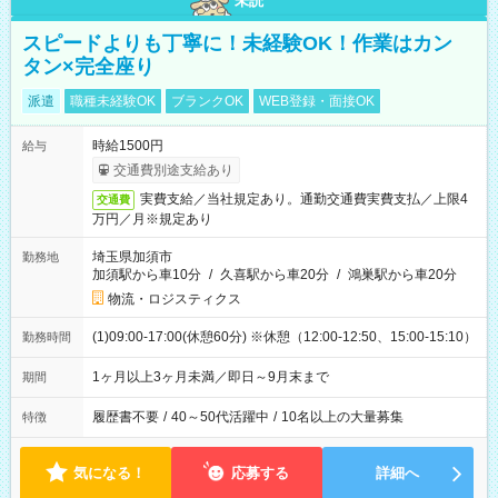
未読
スピードよりも丁寧に！未経験OK！作業はカン
タン×完全座り
派遣
職種未経験OK
ブランクOK
WEB登録・面接OK
時給1500円
給与
交通費別途支給あり
実費支給／当社規定あり。通勤交通費実費支払／上限4
交通費
万円／月※規定あり
埼玉県加須市
勤務地
加須駅から車10分
/
久喜駅から車20分
/
鴻巣駅から車20分
物流・ロジスティクス
(1)09:00-17:00(休憩60分) ※休憩（12:00-12:50、15:00-15:10）
勤務時間
1ヶ月以上3ヶ月未満／即日～9月末まで
期間
履歴書不要
/
40～50代活躍中
/
10名以上の大量募集
特徴
気になる！
応募する
詳細へ