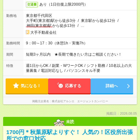
あり（1日往復上限2000円）
交通費
東京都千代田区
勤務地
大手町(東京都)駅から徒歩3分
/
東京駅から徒歩12分
/
神田(東京都)駅
から徒歩13分
/
…
大手不動産会社
9：00～17：30（休憩1h・実働7h）
勤務時間
短期3ヶ月以内 ★長期で働きたい方はご相談ください！
期間
週1日からOK
/
副業・WワークOK
/
シフト勤務
/
10名以上の大
特徴
量募集
/
電話対応なし
/
パソコンスキル不要
気になる！
応募する
詳細へ
掲載元企業名
株式会社アルシエ エージェントカンパニー
掲載日：2026.08.05
未読
1700円＊秋葉原駅よりすぐ！ 人気の！区役所出張
所での窓口対応