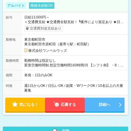
アルバイト
職種未経験OK
日給13,000円～
給与
＋交通費支給 ★交通費全額支給！ ┗案件により規定あり ★日払
いOK！（規定あり） ┗働いたその日に現金GET♪ お仕事後はコ
交通費別途支給あり
ンビニATMから 日払い分を引き落とせます！ 【試用期間】試
用期間なし
東京都町田市
勤務地
東京都町田市原町田（最寄り駅：町田駅）
株式会社ワンベルウッズ
勤務時間は指定なし
勤務時間
変形労働時間制 想定労働時間160時間/月 【シフト例】 ・8：00
～21：00
単発・1日のみOK
期間
週1日からOK / 日払いOK / 副業・WワークOK / 10名以上の大量
特徴
募集
気になる！
応募する
詳細へ