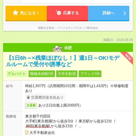
気になる！
応募する
詳細へ
掲載元企業名
パーソルテンプスタッフ株式会社
掲載日：2026.08.06
未読
NEW
【1日6h～×残業ほぼなし！】週1日～OK!モデ
ルルームで受付や誘導など
アルバイト
職種未経験OK
大学生歓迎
ブランクOK
時給1,507円（試用期間10日間：期間中は1,410円）※研修制度
給与
あり
交通費別途支給あり
あり(1日往復上限2000円）
交通費
東京都千代田区
勤務地
大手町(東京都)駅から徒歩3分
/
東京駅から徒歩12分
/
神田(東京都)駅
から徒歩13分
/
…
大手不動産会社