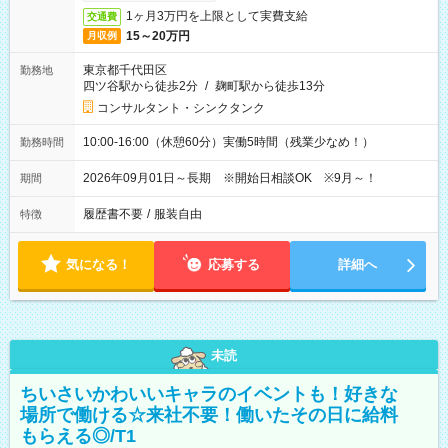
1ヶ月3万円を上限として実費支給
交通費
15～20万円
月収例
東京都千代田区
勤務地
四ツ谷駅から徒歩2分
/
麹町駅から徒歩13分
コンサルタント・シンクタンク
10:00-16:00（休憩60分）実働5時間（残業少なめ！）
勤務時間
2026年09月01日～長期 ※開始日相談OK ※9月～！
期間
履歴書不要
/
服装自由
特徴
気になる！
応募する
詳細へ
未読
ちいさいかわいいキャラのイベントも！好きな
場所で働ける☆来社不要！働いたその日に給料
もらえる◎/T1