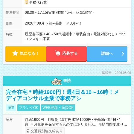
事務代行業
08:30～17:15(実働7時間45分 休憩1時間)
勤務時間
2026年08月下旬～長期 ※8月～！
期間
履歴書不要
/
40～50代活躍中
/
服装自由
/
電話対応なし
/
パソ
特徴
コンスキル不要
気になる！
応募する
詳細へ
掲載日：2026.08.06
未読
完全在宅＊時給1900円！週4日＆10～16時！メ
ディアコンサル企業で事務アシ
派遣
ブランクOK
WEB登録・面接OK
時給1900円 月収例 15万円 時給1900円×実働5h×週4日×4
給与
週 ※月収例を保証するものではありません。※給与即受取りサ
ービス利用可（利用条件有）
交通費別途支給あり