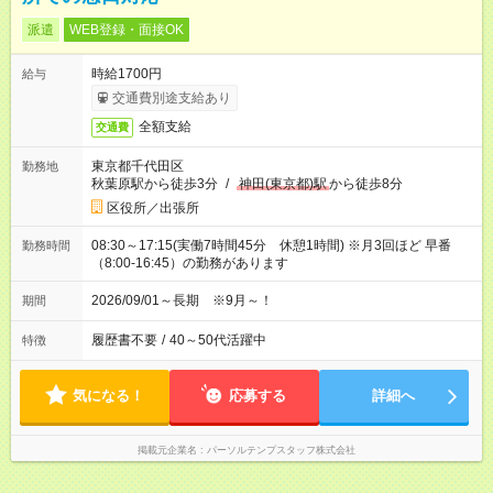
派遣
WEB登録・面接OK
時給1700円
給与
交通費別途支給あり
全額支給
交通費
東京都千代田区
勤務地
秋葉原駅から徒歩3分
/
神田(東京都)駅
から徒歩8分
区役所／出張所
08:30～17:15(実働7時間45分 休憩1時間) ※月3回ほど 早番
勤務時間
（8:00-16:45）の勤務があります
2026/09/01～長期 ※9月～！
期間
履歴書不要
/
40～50代活躍中
特徴
気になる！
応募する
詳細へ
掲載元企業名
パーソルテンプスタッフ株式会社