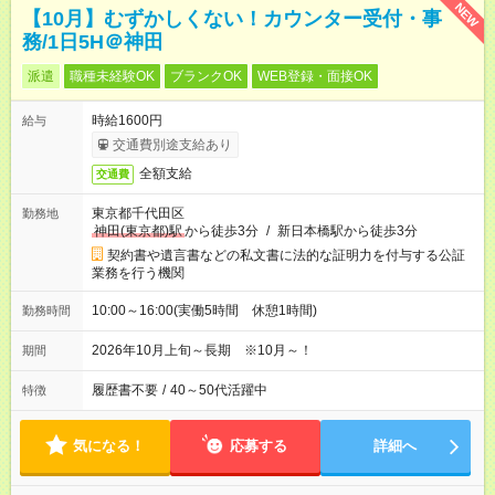
NEW
【10月】むずかしくない！カウンター受付・事
務/1日5H＠神田
派遣
職種未経験OK
ブランクOK
WEB登録・面接OK
時給1600円
給与
交通費別途支給あり
全額支給
交通費
東京都千代田区
勤務地
神田(東京都)駅
から徒歩3分
/
新日本橋駅から徒歩3分
契約書や遺言書などの私文書に法的な証明力を付与する公証
業務を行う機関
10:00～16:00(実働5時間 休憩1時間)
勤務時間
2026年10月上旬～長期 ※10月～！
期間
履歴書不要
/
40～50代活躍中
特徴
気になる！
応募する
詳細へ