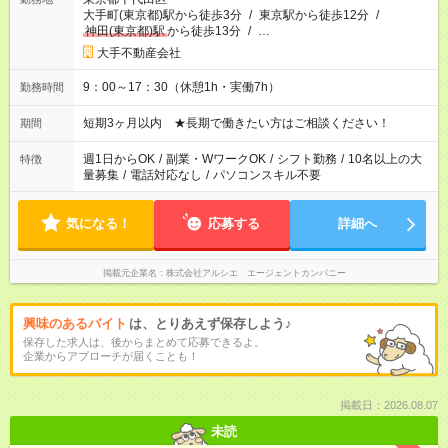
大手町(東京都)駅から徒歩3分
/
東京駅から徒歩12分
/
神田(東京都)駅
から徒歩13分
/
…
大手不動産会社
9：00～17：30（休憩1h・実働7h）
勤務時間
短期3ヶ月以内 ★長期で働きたい方はご相談ください！
期間
週1日からOK
/
副業・WワークOK
/
シフト勤務
/
10名以上の大
特徴
量募集
/
電話対応なし
/
パソコンスキル不要
気になる！
応募する
詳細へ
掲載元企業名
株式会社アルシエ エージェントカンパニー
興味のあるバイト
は、とりあえず保存しよう♪
保存した求人は、後からまとめて応募できるよ。
企業からアプローチが届くことも！
掲載日：2026.08.07
未読