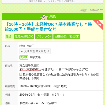
掲載元企業名
パーソルテンプスタッフ株式会社
掲載日：2026.08.07
未読
NEW
【10時～16時】未経験OK＊基本残業なし＊時
給1600円＊手続き受付など
派遣
職種未経験OK
ブランクOK
WEB登録・面接OK
時給1600円
給与
交通費別途支給あり
全額支給
交通費
東京都千代田区
勤務地
神田(東京都)駅
から徒歩3分
/
新日本橋駅から徒歩3分
契約書や遺言書などの私文書に法的な証明力を付与する公証
業務を行う機関
10:00～16:00(実働5時間 休憩1時間)
勤務時間
2026年09月中旬～長期 ※9月～！
期間
履歴書不要
/
40～50代活躍中
特徴