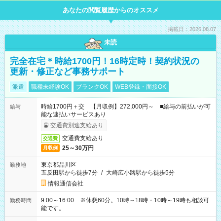
あなたの閲覧履歴からのオススメ
掲載日：2026.08.07
未読
完全在宅＊時給1700円！16時定時！契約状況の
更新・修正など事務サポート
派遣
職種未経験OK
ブランクOK
WEB登録・面接OK
時給1700円＋交 【月収例】272,000円～ ■給与の前払いが可
給与
能な速払いサービスあり
交通費別途支給あり
交通費支給あり
交通費
25～30万円
月収例
東京都品川区
勤務地
五反田駅から徒歩7分
/
大崎広小路駅から徒歩5分
情報通信会社
9:00～16:00 ※休憩60分。10時～18時・10時～19時も相談可
勤務時間
能です。