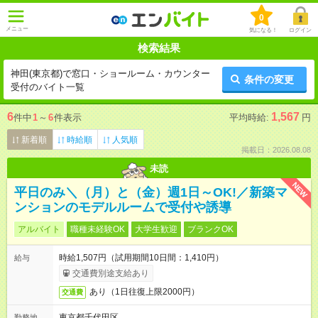
0
メニュー
気になる！
ログイン
検索結果
神田(東京都)で窓口・ショールーム・カウンター
条件の変更
受付のバイト一覧
6
1,567
件中
1
～
6
件表示
平均時給:
円
新着順
時給順
人気順
掲載日：2026.08.08
未読
NEW
平日のみ＼（月）と（金）週1日～OK!／新築マ
ンションのモデルルームで受付や誘導
アルバイト
職種未経験OK
大学生歓迎
ブランクOK
時給1,507円（試用期間10日間：1,410円）
給与
交通費別途支給あり
あり（1日往復上限2000円）
交通費
東京都千代田区
勤務地