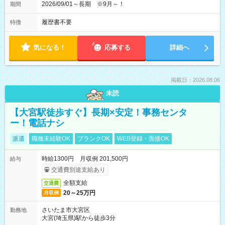
2026/09/01～長期 ※9月～！
期間
履歴書不要
特徴
気になる！
応募する
詳細へ
掲載日：2026.08.06
未読
【大宮駅徒歩すぐ】長期×安定！事務センタ
ー！電話ナシ
派遣
職種未経験OK
ブランクOK
WEB登録・面接OK
時給1300円 月収例 201,500円
給与
交通費別途支給あり
全額支給
交通費
20～25万円
月収例
さいたま市大宮区
勤務地
大宮(埼玉県)駅から徒歩3分