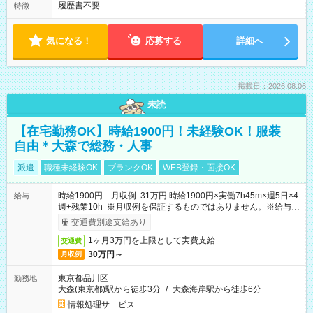
履歴書不要
特徴
気になる！
応募する
詳細へ
掲載日：2026.08.06
未読
【在宅勤務OK】時給1900円！未経験OK！服装
自由＊大森で総務・人事
派遣
職種未経験OK
ブランクOK
WEB登録・面接OK
時給1900円 月収例 31万円 時給1900円×実働7h45m×週5日×4
給与
週+残業10h ※月収例を保証するものではありません。※給与即
受取りサービス利用可（利用条件有）
交通費別途支給あり
1ヶ月3万円を上限として実費支給
交通費
30万円～
月収例
東京都品川区
勤務地
大森(東京都)駅から徒歩3分
/
大森海岸駅から徒歩6分
情報処理サ－ビス