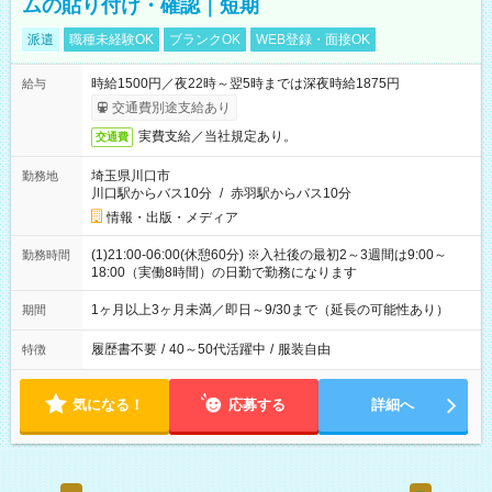
ムの貼り付け・確認｜短期
派遣
職種未経験OK
ブランクOK
WEB登録・面接OK
時給1500円／夜22時～翌5時までは深夜時給1875円
給与
交通費別途支給あり
実費支給／当社規定あり。
交通費
埼玉県川口市
勤務地
川口駅からバス10分
/
赤羽駅からバス10分
情報・出版・メディア
(1)21:00-06:00(休憩60分) ※入社後の最初2～3週間は9:00～
勤務時間
18:00（実働8時間）の日勤で勤務になります
1ヶ月以上3ヶ月未満／即日～9/30まで（延長の可能性あり）
期間
履歴書不要
/
40～50代活躍中
/
服装自由
特徴
気になる！
応募する
詳細へ