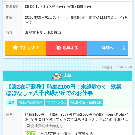
09:00-17:30（休憩45分）実働7時間45分
勤務時間
2026年09月01日スタート、期間限定 ※開始日相談OK ※9月
期間
～！
履歴書不要
/
服装自由
特徴
気になる！
応募する
詳細へ
掲載日：2026.08.06
未読
【週2在宅勤務】時給2100円！未経験OK！残業
ほぼなし▼八千代緑が丘でのお仕事
派遣
職種未経験OK
ブランクOK
WEB登録・面接OK
時給2100円 月収例 32万円 時給2100円×実働7h45m×週5日×4
給与
週 ※月収例を保証するものではありません。※給与即受取りサ
ービス利用可（利用条件有）
交通費別途支給あり
1ヶ月3万円を上限として実費支給
交通費