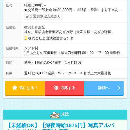
時給1,300円～
給与
★交通費一部支給 時給1,300円～ ※試験・役割により手当あり
※勤務回数により昇給あり 【即給（前払い）オプションあ
交通費別途支給あり
り！】 希望される場合、勤務から1週間ほどで給与の一部を受け
取れます。 ※手数料418円がかかります。 【過去試験日の収入
横浜市青葉区
勤務地
例】 ・河合塾模擬試験 8:30～17:30（休憩1時間） 時給1,300円
神奈川県横浜市青葉区あざみ野（最寄り駅：あざみ野駅）
×8時間＝日収10,400円＋交通費 ※当日の役割により時給＋100
円の場合あり ・国家試験 7:00～13:30（休憩なし） 時給1,300
株式会社全国試験運営センター
円（役割手当＋100円）×6時間＝日収8,400円＋交通費 【試用期
間】試用期間なし
シフト制
勤務時間
1日あたりの実働時間：最大7時間/日 09：00～17：00 ※勤務時
間は 試験により異なります。
単発・1日のみOK / 短期（1ヶ月以内）
期間
週1日からOK / 副業・WワークOK / 10名以上の大量募集
特徴
気になる！
応募する
詳細へ
未読
【未経験OK】【深夜時給1875円】写真アルバ