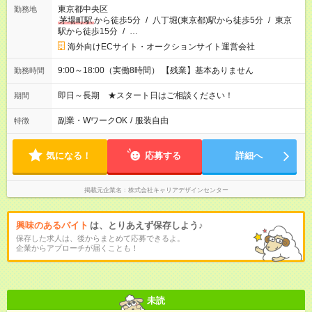
東京都中央区
勤務地
茅場町駅
から徒歩5分
/
八丁堀(東京都)駅から徒歩5分
/
東京
駅から徒歩15分
/
…
海外向けECサイト・オークションサイト運営会社
9:00～18:00（実働8時間） 【残業】基本ありません
勤務時間
即日～長期 ★スタート日はご相談ください！
期間
副業・WワークOK
/
服装自由
特徴
気になる！
応募する
詳細へ
掲載元企業名
株式会社キャリアデザインセンター
興味のあるバイト
は、とりあえず保存しよう♪
保存した求人は、後からまとめて応募できるよ。
企業からアプローチが届くことも！
未読