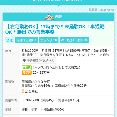
掲載日：2026.08.06
未読
【在宅勤務OK】17時まで＊未経験OK！車通勤
OK＊勝田での営業事務
派遣
職種未経験OK
ブランクOK
WEB登録・面接OK
時給1500円 月収例 24万円 時給1500円×実働7h45m×週5日×4
給与
週+残業10h ※月収例を保証するものではありません。※給与即
受取りサービス利用可（利用条件有）
交通費別途支給あり
1ヶ月3万円を上限として実費支給
交通費
20～25万円
月収例
茨城県ひたちなか市
勤務地
勝田駅から徒歩16分
/
工機前駅から徒歩22分
総合商社
08:30-17:00（休憩45分）実働7時間45分
勤務時間
即日～長期 ※開始日相談OK
期間