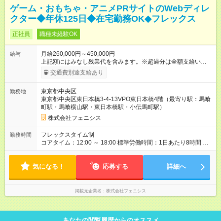
ゲーム・おもちゃ・アニメPRサイトのWebディレ
クター◆年休125日◆在宅勤務OK◆フレックス
正社員
職種未経験OK
月給260,000円～450,000円
給与
上記額にはみなし残業代を含みます。※超過分は全額支給いたし
ます。 みなし残業代 50,000円 ～ 111,500円／月 みなし残業時
交通費別途支給あり
間 26時間 ～ 45時間／月 月給26万円～45万円 前職・希望を考慮
の上決定 ※スキルや経験に応じて加給・優遇いたします。 ※上
東京都中央区
勤務地
記金額には、月26時間～45時間分（5万円～11万1500円）の固
東京都中央区東日本橋3-4-13VPO東日本橋4階（最寄り駅：馬喰
定残業代を含む。超過分は別途支給。 ※入社2年目以降年収364
町駅・馬喰横山駅・東日本橋駅・小伝馬町駅）
万円～630万円 【試用期間】試用期間あり 試用期間の長さ：3ヶ
月 雇用形態、給与は本採用時と同じです。 ※試用期間中（3カ月
株式会社フェニシス
間）の勤務時間のみ、10：00～19：00（実働8時間）で固定と
なります。その他、条件等変更はありません。
フレックスタイム制
勤務時間
コアタイム：12:00 ～ 18:00 標準労働時間：1日あたり8時間 標
準労働時間1日8時間／コアタイム12：00～18：00
気になる！
応募する
詳細へ
掲載元企業名
株式会社フェニシス
あなたの閲覧履歴からのオススメ