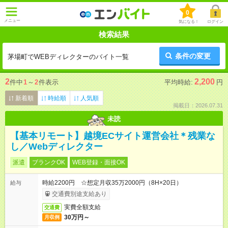
0
メニュー
気になる！
ログイン
検索結果
条件の変更
茅場町でWEBディレクターのバイト一覧
2
2,200
件中
1
～
2
件表示
平均時給:
円
新着順
時給順
人気順
掲載日：2026.07.31
未読
【基本リモート】越境ECサイト運営会社＊残業な
し／Webディレクター
派遣
ブランクOK
WEB登録・面接OK
時給2200円 ☆想定月収35万2000円（8H×20日）
給与
交通費別途支給あり
実費全額支給
交通費
30万円～
月収例