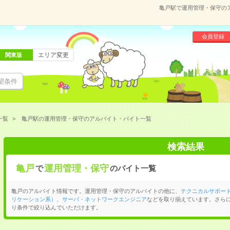
亀戸駅で運用管理・保守の
会員登録
エリア変更
関東版
望条件
一覧
亀戸駅の運用管理・保守のアルバイト・バイト一覧
検索結果
亀戸
運用管理・保守
で
のバイト一覧
亀戸のアルバイト情報です。運用管理・保守のアルバイトの他に、
テクニカルサポー
リケーション系）
、
サーバ・ネットワークエンジニア
などを取り揃えています。さら
り条件で絞り込んでいただけます。