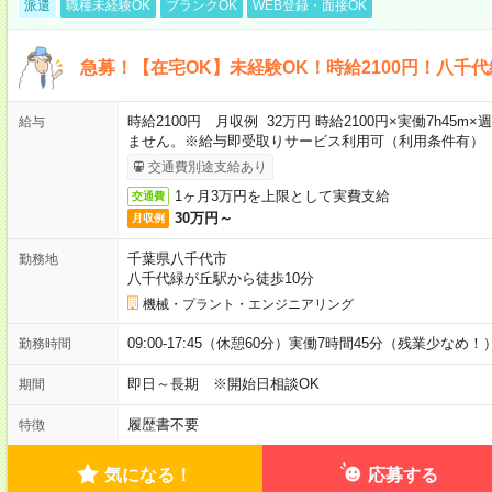
派遣
職種未経験OK
ブランクOK
WEB登録・面接OK
急募！【在宅OK】未経験OK！時給2100円！八千
時給2100円 月収例 32万円 時給2100円×実働7h45
給与
ません。※給与即受取りサービス利用可（利用条件有）
交通費別途支給あり
1ヶ月3万円を上限として実費支給
交通費
30万円～
月収例
千葉県八千代市
勤務地
八千代緑が丘駅から徒歩10分
機械・プラント・エンジニアリング
09:00-17:45（休憩60分）実働7時間45分（残業少なめ！
勤務時間
即日～長期 ※開始日相談OK
期間
履歴書不要
特徴
気になる！
応募する