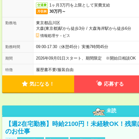
1ヶ月3万円を上限として実費支給
交通費
30万円～
月収例
東京都品川区
勤務地
大森(東京都)駅から徒歩3分
/
大森海岸駅から徒歩6分
情報処理サ－ビス
09:00-17:30（休憩45分）実働7時間45分
勤務時間
2026年09月01日スタート、期間限定 ※開始日相談OK
期間
履歴書不要
/
服装自由
特徴
気になる！
応募する
未読
【週2在宅勤務】時給2100円！未経験OK！残
のお仕事