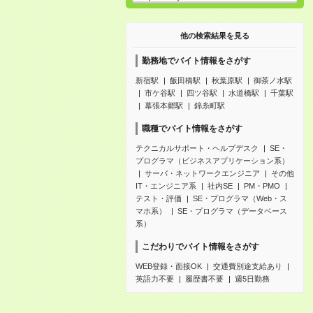
他の検索結果を見る
勤務地でバイト情報をさがす
新宿駅
飯田橋駅
秋葉原駅
御茶ノ水駅
市ケ谷駅
四ツ谷駅
水道橋駅
千葉駅
幕張本郷駅
錦糸町駅
職種でバイト情報をさがす
テクニカルサポート・ヘルプデスク
SE・
プログラマ（ビジネスアプリケーション系）
サーバ・ネットワークエンジニア
その他
IT・エンジニア系
社内SE
PM・PMO
テスト・評価
SE・プログラマ（Web・ス
マホ系）
SE・プログラマ（データベース
系）
こだわりでバイト情報をさがす
WEB登録・面接OK
交通費別途支給あり
英語力不要
履歴書不要
週5日勤務