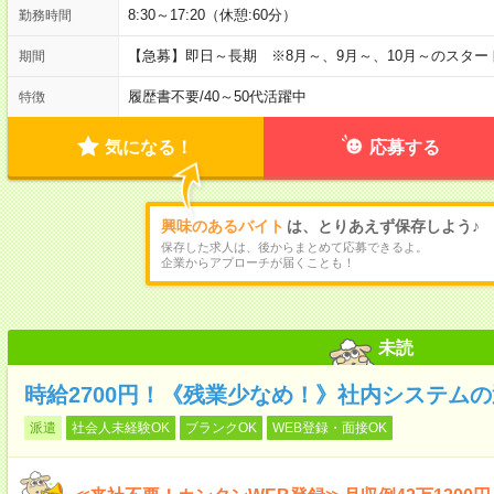
8:30～17:20（休憩:60分）
勤務時間
【急募】即日～長期 ※8月～、9月～、10月～のスタ
期間
履歴書不要
/
40～50代活躍中
特徴
気になる！
応募する
興味のあるバイト
は、とりあえず保存しよう♪
保存した求人は、後からまとめて応募できるよ。
企業からアプローチが届くことも！
未読
時給2700円！《残業少なめ！》社内システム
派遣
社会人未経験OK
ブランクOK
WEB登録・面接OK