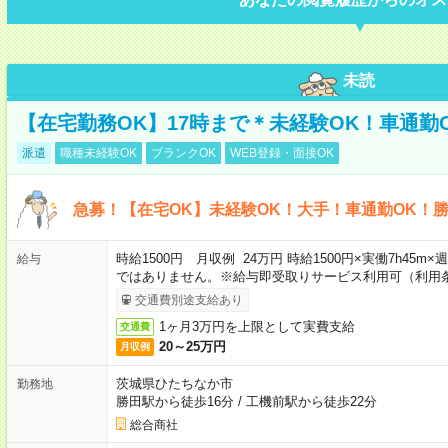
未読
【在宅勤務OK】17時まで＊未経験OK！車通勤
派遣
職種未経験OK
ブランクOK
WEB登録・面接OK
急募！【在宅OK】未経験OK！大手！車通勤OK！
時給1500円 月収例 24万円 時給1500円×実働7h45m
給与
ではありません。※給与即受取りサービス利用可（利用
交通費別途支給あり
1ヶ月3万円を上限として実費支給
交通費
20～25万円
月収例
茨城県ひたちなか市
勤務地
勝田駅から徒歩16分
/
工機前駅から徒歩22分
総合商社