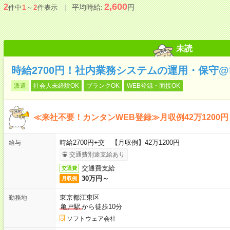
2,600
2
平均時給:
円
件中
1
～
2
件表示
未読
時給2700円！社内業務システムの運用・保守
派遣
社会人未経験OK
ブランクOK
WEB登録・面接OK
≪来社不要！カンタンWEB登録≫月収例42万1200円
時給2700円+交 【月収例】42万1200円
給与
交通費別途支給あり
交通費支給
交通費
30万円～
月収例
東京都江東区
勤務地
亀戸駅
から徒歩10分
ソフトウェア会社