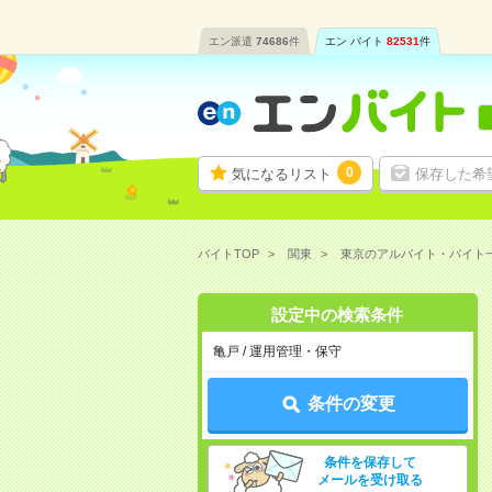
エン派遣
74686
件
エン バイト
82531
件
0
気になるリスト
保存した希
バイトTOP
関東
東京のアルバイト・バイト
設定中の検索条件
亀戸 / 運用管理・保守
条件の変更
条件を保存して
メールを受け取る