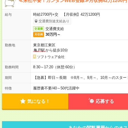
≪来社不要！カンタンWEB登録≫月収例42万1200円
時給2700円+交 【月収例】42万1200円
給与
交通費別途支給あり
交通費支給
交通費
30万円～
月収例
東京都江東区
勤務地
亀戸駅
から徒歩10分
ソフトウェア会社
8:30～17:20（休憩:60分）
勤務時間
【急募】即日～長期 ※8月～、9月～、10月～のスタ
期間
履歴書不要
/
40～50代活躍中
特徴
気になる！
応募する
あなたの閲覧履歴からのオス