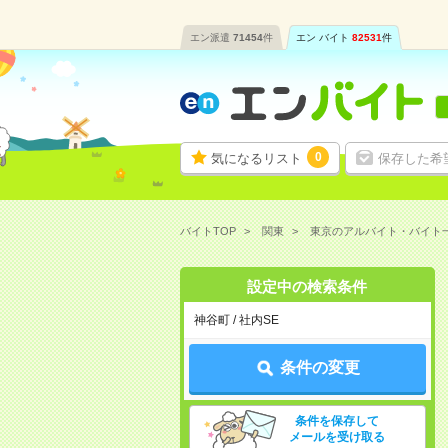
エン派遣
71454
件
エン バイト
82531
件
0
気になるリスト
保存した希
バイトTOP
関東
東京のアルバイト・バイト
設定中の検索条件
神谷町 / 社内SE
条件の変更
条件を保存して
メールを受け取る