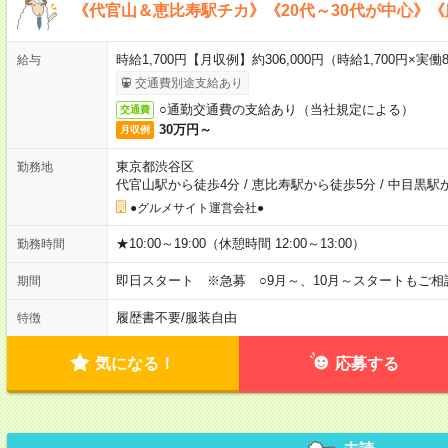
《代官山＆恵比寿駅チカ》《20代～30代が中心》
時給1,700円【月収例】約306,000円（時給1,700円×実働8
給与
交通費別途支給あり
○通勤交通費の支給あり（当社規定による）
交通費
30万円～
月収例
東京都渋谷区
勤務地
代官山駅から徒歩4分
/
恵比寿駅から徒歩5分
/
中目黒駅
●グルメサイト運営会社●
★10:00～19:00（休憩時間 12:00～13:00）
勤務時間
即日スタート ※急募 ○9月～、10月～スタートもご相
期間
履歴書不要
/
服装自由
特徴
気になる！
応募する