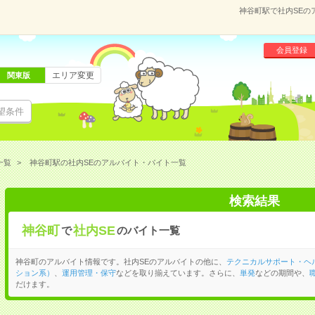
神谷町駅で社内SEの
会員登録
エリア変更
関東版
望条件
一覧
神谷町駅の社内SEのアルバイト・バイト一覧
検索結果
神谷町
社内SE
で
のバイト一覧
神谷町のアルバイト情報です。社内SEのアルバイトの他に、
テクニカルサポート・ヘ
ション系）
、
運用管理・保守
などを取り揃えています。さらに、
単発
などの期間や、
だけます。