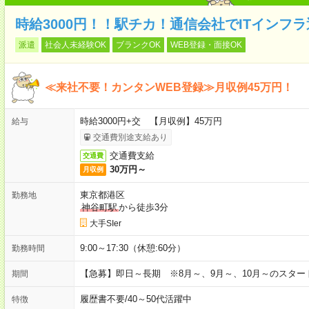
時給3000円！！駅チカ！通信会社でITインフ
派遣
社会人未経験OK
ブランクOK
WEB登録・面接OK
≪来社不要！カンタンWEB登録≫月収例45万円！
時給3000円+交 【月収例】45万円
給与
交通費別途支給あり
交通費支給
交通費
30万円～
月収例
東京都港区
勤務地
神谷町駅
から徒歩3分
大手SIer
9:00～17:30（休憩:60分）
勤務時間
【急募】即日～長期 ※8月～、9月～、10月～のスタ
期間
履歴書不要
/
40～50代活躍中
特徴