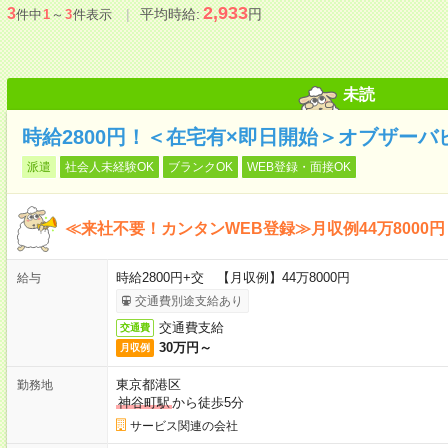
2,933
3
平均時給:
円
件中
1
～
3
件表示
未読
時給2800円！＜在宅有×即日開始＞オブザー
派遣
社会人未経験OK
ブランクOK
WEB登録・面接OK
≪来社不要！カンタンWEB登録≫月収例44万8000円
時給2800円+交 【月収例】44万8000円
給与
交通費別途支給あり
交通費支給
交通費
30万円～
月収例
東京都港区
勤務地
神谷町駅
から徒歩5分
サービス関連の会社