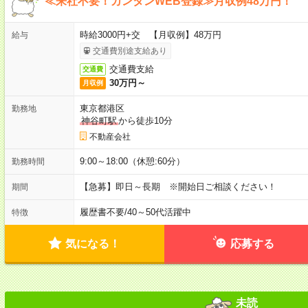
≪来社不要！カンタンWEB登録≫月収例48万円！
時給3000円+交 【月収例】48万円
給与
交通費別途支給あり
交通費支給
交通費
30万円～
月収例
東京都港区
勤務地
神谷町駅
から徒歩10分
不動産会社
9:00～18:00（休憩:60分）
勤務時間
【急募】即日～長期 ※開始日ご相談ください！
期間
履歴書不要
/
40～50代活躍中
特徴
気になる！
応募する
未読