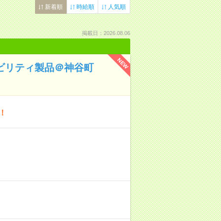
新着順
時給順
人気順
掲載日：2026.08.06
NEW
バビリティ製品＠神谷町
！