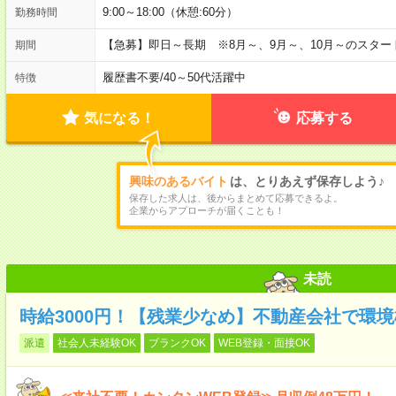
9:00～18:00（休憩:60分）
勤務時間
【急募】即日～長期 ※8月～、9月～、10月～のスタ
期間
履歴書不要
/
40～50代活躍中
特徴
気になる！
応募する
興味のあるバイト
は、とりあえず保存しよう♪
保存した求人は、後からまとめて応募できるよ。
企業からアプローチが届くことも！
未読
時給3000円！【残業少なめ】不動産会社で環境
派遣
社会人未経験OK
ブランクOK
WEB登録・面接OK