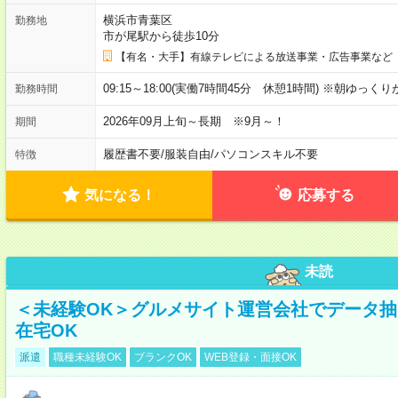
横浜市青葉区
勤務地
市が尾駅から徒歩10分
【有名・大手】有線テレビによる放送事業・広告事業など
09:15～18:00(実働7時間45分 休憩1時間) ※朝ゆっく
勤務時間
2026年09月上旬～長期 ※9月～！
期間
履歴書不要
/
服装自由
/
パソコンスキル不要
特徴
気になる！
応募する
未読
＜未経験OK＞グルメサイト運営会社でデータ
在宅OK
派遣
職種未経験OK
ブランクOK
WEB登録・面接OK