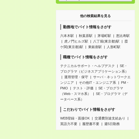
他の検索結果を見る
勤務地でバイト情報をさがす
六本木駅
秋葉原駅
茅場町駅
恵比寿駅
虎ノ門ヒルズ駅
八丁堀(東京都)駅
霞
ケ関(東京都)駅
東銀座駅
人形町駅
職種でバイト情報をさがす
テクニカルサポート・ヘルプデスク
SE・
プログラマ（ビジネスアプリケーション系）
運用管理・保守
サーバ・ネットワークエ
ンジニア
その他IT・エンジニア系
PM・
PMO
テスト・評価
SE・プログラマ
（Web・スマホ系）
SE・プログラマ（デ
ータベース系）
こだわりでバイト情報をさがす
WEB登録・面接OK
交通費別途支給あり
英語力不要
履歴書不要
週5日勤務