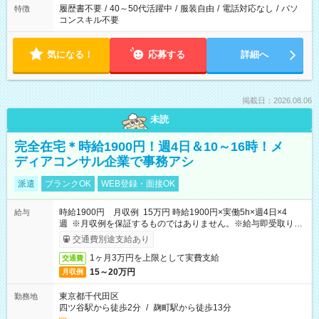
履歴書不要
/
40～50代活躍中
/
服装自由
/
電話対応なし
/
パソ
特徴
コンスキル不要
気になる！
応募する
詳細へ
掲載日：2026.08.06
未読
完全在宅＊時給1900円！週4日＆10～16時！メ
ディアコンサル企業で事務アシ
派遣
ブランクOK
WEB登録・面接OK
時給1900円 月収例 15万円 時給1900円×実働5h×週4日×4
給与
週 ※月収例を保証するものではありません。※給与即受取りサ
ービス利用可（利用条件有）
交通費別途支給あり
1ヶ月3万円を上限として実費支給
交通費
15～20万円
月収例
東京都千代田区
勤務地
四ツ谷駅から徒歩2分
/
麹町駅から徒歩13分