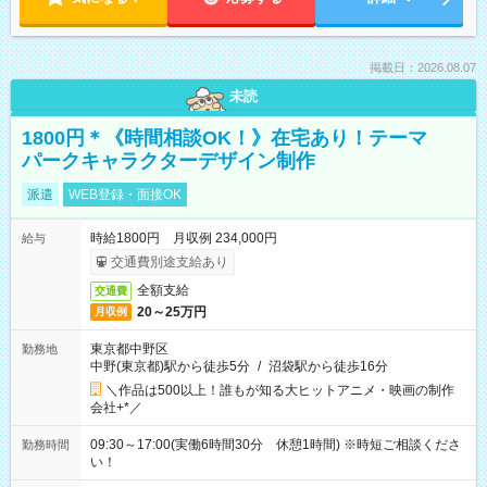
掲載日：2026.08.07
未読
1800円＊《時間相談OK！》在宅あり！テーマ
パークキャラクターデザイン制作
派遣
WEB登録・面接OK
時給1800円 月収例 234,000円
給与
交通費別途支給あり
全額支給
交通費
20～25万円
月収例
東京都中野区
勤務地
中野(東京都)駅から徒歩5分
/
沼袋駅から徒歩16分
＼作品は500以上！誰もが知る大ヒットアニメ・映画の制作
会社+*／
09:30～17:00(実働6時間30分 休憩1時間) ※時短ご相談くださ
勤務時間
い！