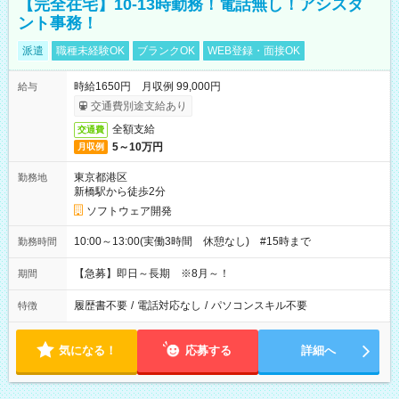
【完全在宅】10-13時勤務！電話無し！アシスタ
ント事務！
派遣
職種未経験OK
ブランクOK
WEB登録・面接OK
時給1650円 月収例 99,000円
給与
交通費別途支給あり
全額支給
交通費
5～10万円
月収例
東京都港区
勤務地
新橋駅から徒歩2分
ソフトウェア開発
10:00～13:00(実働3時間 休憩なし) #15時まで
勤務時間
【急募】即日～長期 ※8月～！
期間
履歴書不要
/
電話対応なし
/
パソコンスキル不要
特徴
気になる！
応募する
詳細へ