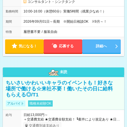
コンサルタント・シンクタンク
10:00-16:00（休憩60分）実働5時間（残業少なめ！）
勤務時間
2026年09月01日～長期 ※開始日相談OK ※9月～！
期間
履歴書不要
/
服装自由
特徴
気になる！
応募する
詳細へ
未読
ちいさいかわいいキャラのイベントも！好きな
場所で働ける☆来社不要！働いたその日に給料
もらえる◎/T1
アルバイト
職種未経験OK
日給13,000円～
給与
＋交通費支給 ★交通費全額支給！ ┗案件により規定あり ★日払
いOK！（規定あり） ┗働いたその日に現金GET♪ お仕事後はコ
交通費別途支給あり