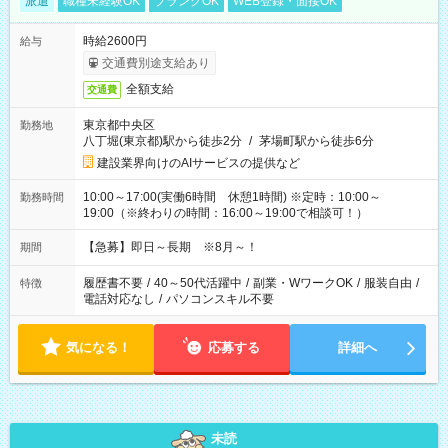
派遣
職種未経験OK
ブランクOK
WEB登録・面接OK
時給2600円
給与
交通費別途支給あり
全額支給
交通費
東京都中央区
勤務地
八丁堀(東京都)駅から徒歩2分
/
茅場町駅から徒歩6分
建設業界向けのAIサービスの提供など
10:00～17:00(実働6時間 休憩1時間) ※定時：10:00～
勤務時間
19:00（※終わりの時間：16:00～19:00で相談可！）
【急募】即日～長期 ※8月～！
期間
履歴書不要
/
40～50代活躍中
/
副業・WワークOK
/
服装自由
/
特徴
電話対応なし
/
パソコンスキル不要
気になる！
応募する
詳細へ
未読