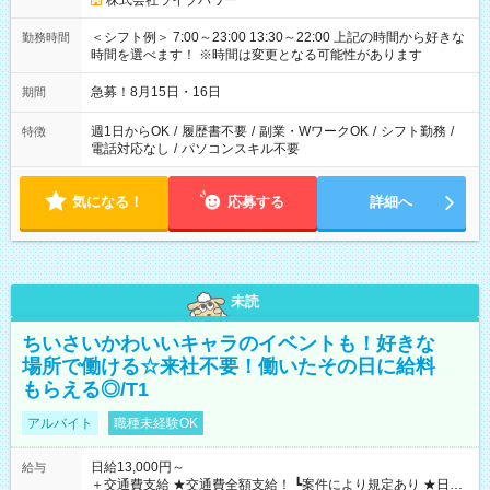
株式会社ライブパワー
＜シフト例＞ 7:00～23:00 13:30～22:00 上記の時間から好きな
勤務時間
時間を選べます！ ※時間は変更となる可能性があります
急募！8月15日・16日
期間
週1日からOK
/
履歴書不要
/
副業・WワークOK
/
シフト勤務
/
特徴
電話対応なし
/
パソコンスキル不要
気になる！
応募する
詳細へ
未読
ちいさいかわいいキャラのイベントも！好きな
場所で働ける☆来社不要！働いたその日に給料
もらえる◎/T1
アルバイト
職種未経験OK
日給13,000円～
給与
＋交通費支給 ★交通費全額支給！ ┗案件により規定あり ★日払