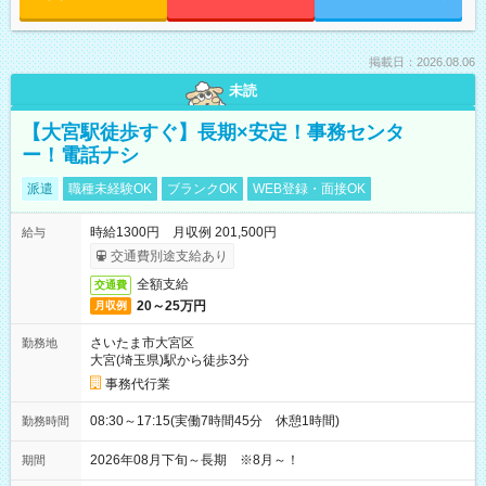
掲載日：2026.08.06
未読
【大宮駅徒歩すぐ】長期×安定！事務センタ
ー！電話ナシ
派遣
職種未経験OK
ブランクOK
WEB登録・面接OK
時給1300円 月収例 201,500円
給与
交通費別途支給あり
全額支給
交通費
20～25万円
月収例
さいたま市大宮区
勤務地
大宮(埼玉県)駅から徒歩3分
事務代行業
08:30～17:15(実働7時間45分 休憩1時間)
勤務時間
2026年08月下旬～長期 ※8月～！
期間