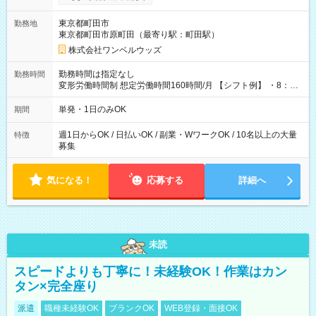
ンビニATMから 日払い分を引き落とせます！ 【試用期間】試
用期間なし
東京都町田市
勤務地
東京都町田市原町田（最寄り駅：町田駅）
株式会社ワンベルウッズ
勤務時間は指定なし
勤務時間
変形労働時間制 想定労働時間160時間/月 【シフト例】 ・8：00
～21：00
単発・1日のみOK
期間
週1日からOK / 日払いOK / 副業・WワークOK / 10名以上の大量
特徴
募集
気になる！
応募する
詳細へ
未読
スピードよりも丁寧に！未経験OK！作業はカン
タン×完全座り
派遣
職種未経験OK
ブランクOK
WEB登録・面接OK