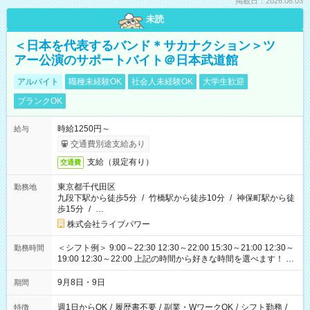
掲載日：2026.08.03
未読
＜日本を代表するバンド＊サカナクション＞ツ
アー公演のサポートバイト＠日本武道館
アルバイト
職種未経験OK
社会人未経験OK
大学生歓迎
ブランクOK
時給1250円～
給与
交通費別途支給あり
支給（規定有り）
交通費
東京都千代田区
勤務地
九段下駅から徒歩5分
/
竹橋駅から徒歩10分
/
神保町駅から徒
歩15分
/
…
株式会社ライブパワー
＜シフト例＞ 9:00～22:30 12:30～22:00 15:30～21:00 12:30～
勤務時間
19:00 12:30～22:00 上記の時間から好きな時間を選べます！ ※
時間は変更となる可能性があります
9月8日・9日
期間
週1日からOK
/
履歴書不要
/
副業・WワークOK
/
シフト勤務
/
特徴