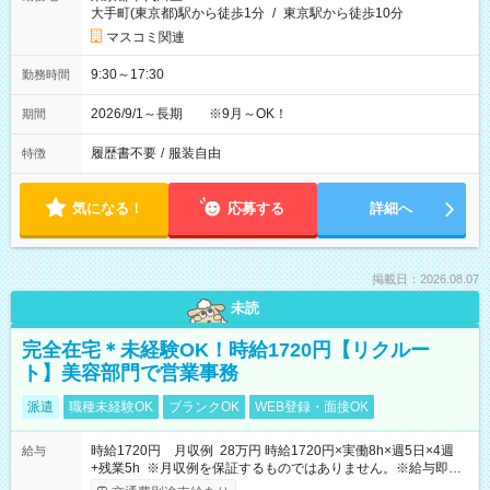
大手町(東京都)駅から徒歩1分
/
東京駅から徒歩10分
マスコミ関連
9:30～17:30
勤務時間
2026/9/1～長期 ※9月～OK！
期間
履歴書不要
/
服装自由
特徴
気になる！
応募する
詳細へ
掲載日：2026.08.07
未読
完全在宅＊未経験OK！時給1720円【リクルー
ト】美容部門で営業事務
派遣
職種未経験OK
ブランクOK
WEB登録・面接OK
時給1720円 月収例 28万円 時給1720円×実働8h×週5日×4週
給与
+残業5h ※月収例を保証するものではありません。※給与即受
取りサービス利用可（利用条件有）