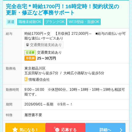
完全在宅＊時給1700円！16時定時！契約状況の
更新・修正など事務サポート
派遣
職種未経験OK
ブランクOK
WEB登録・面接OK
時給1700円＋交 【月収例】272,000円～ ■給与の前払いが可
給与
能な速払いサービスあり
交通費別途支給あり
交通費支給あり
交通費
25～30万円
月収例
東京都品川区
勤務地
五反田駅から徒歩7分
/
大崎広小路駅から徒歩5分
情報通信会社
9:00～16:00 ※休憩60分。10時～18時・10時～19時も相談可
勤務時間
能です。
2026/09/01～長期 ※9月～！
期間
履歴書不要
特徴
気になる！
応募する
詳細へ