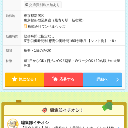
いOK！（規定あり） ┗働いたその日に現金GET♪ お仕事後はコ
交通費別途支給あり
ンビニATMから 日払い分を引き落とせます！ 【試用期間】試
用期間なし
東京都新宿区
勤務地
東京都新宿区新宿（最寄り駅：新宿駅）
株式会社ワンベルウッズ
勤務時間は指定なし
勤務時間
変形労働時間制 想定労働時間160時間/月 【シフト例】 ・8：00
～21：00
単発・1日のみOK
期間
週1日からOK / 日払いOK / 副業・WワークOK / 10名以上の大量
特徴
募集
気になる！
応募する
詳細へ
編集部イチオシ