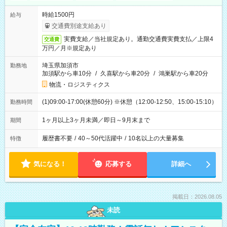
時給1500円
給与
交通費別途支給あり
実費支給／当社規定あり。通勤交通費実費支払／上限4
交通費
万円／月※規定あり
埼玉県加須市
勤務地
加須駅から車10分
/
久喜駅から車20分
/
鴻巣駅から車20分
物流・ロジスティクス
(1)09:00-17:00(休憩60分) ※休憩（12:00-12:50、15:00-15:10）
勤務時間
1ヶ月以上3ヶ月未満／即日～9月末まで
期間
履歴書不要
/
40～50代活躍中
/
10名以上の大量募集
特徴
気になる！
応募する
詳細へ
掲載日：2026.08.05
未読