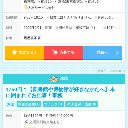
東京駅から徒歩1分
/
京橋(東京都)駅から徒歩5分
人材サービス会社
9:30～18:15 ※残業はほとんどありません。※休憩60分。
勤務時間
2026/10/01～長期 ※開始日はご相談可能です！ ※10月～！
期間
履歴書不要
特徴
気になる！
応募する
詳細へ
掲載日：2026.08.07
未読
1750円＊【図書館や博物館が好きなかたへ】本
に囲まれてお仕事＊事務
派遣
職種未経験OK
ブランクOK
WEB登録・面接OK
時給1750円 月収例 245,000円
給与
交通費別途支給あり