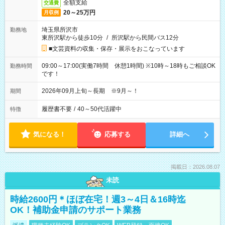
全額支給
交通費
20～25万円
月収例
埼玉県所沢市
勤務地
東所沢駅から徒歩10分
/
所沢駅から民間バス12分
■文芸資料の収集・保存・展示をおこなっています
09:00～17:00(実働7時間 休憩1時間) ※10時～18時もご相談OK
勤務時間
です！
2026年09月上旬～長期 ※9月～！
期間
履歴書不要
/
40～50代活躍中
特徴
気になる！
応募する
詳細へ
掲載日：2026.08.07
未読
時給2600円＊ほぼ在宅！週3～4日＆16時迄
OK！補助金申請のサポート業務