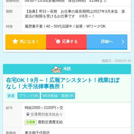
09:00～15:00(実働5時間 休憩1時間) #15時まで
勤務時間
【急募】即日～長期 お仕事の最長期間は2027年3月末迄 派
期間
遣法の制限を受けるお仕事です ※8月～！
履歴書不要
/
40～50代活躍中
/
副業・WワークOK
特徴
気になる！
応募する
詳細へ
掲載日：2026.07.31
未読
在宅OK！9月～！広報アシスタント！残業ほぼ
なし！大手法律事務所！
派遣
ブランクOK
WEB登録・面接OK
時給2000～2100円＋交
給与
交通費別途支給あり
通勤交通費支給
交通費
東京都千代田区
勤務地