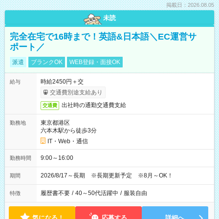
掲載日：2026.08.05
未読
完全在宅で16時まで！英語&日本語＼EC運営サ
ポート／
派遣
ブランクOK
WEB登録・面接OK
時給2450円＋交
給与
交通費別途支給あり
出社時の通勤交通費支給
交通費
東京都港区
勤務地
六本木駅から徒歩3分
IT・Web・通信
9:00～16:00
勤務時間
2026/8/17～長期 ※長期更新予定 ※8月～OK！
期間
履歴書不要
/
40～50代活躍中
/
服装自由
特徴
気になる！
応募する
詳細へ