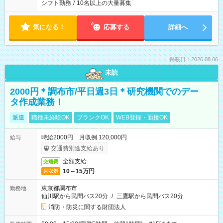
シフト勤務
/
10名以上の大量募集
気になる！
応募する
詳細へ
掲載日：2026.08.06
未読
2000円＊調布市/平日週3日＊研究機関でのデー
タ作成業務！
派遣
職種未経験OK
ブランクOK
WEB登録・面接OK
時給2000円 月収例 120,000円
給与
交通費別途支給あり
全額支給
交通費
10～15万円
月収例
東京都調布市
勤務地
仙川駅から民間バス20分
/
三鷹駅から民間バス20分
消防・防災に関する財団法人