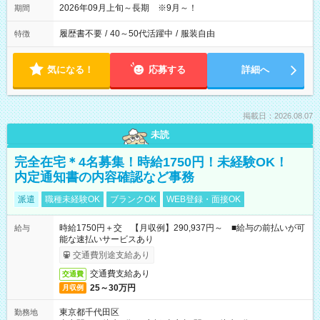
2026年09月上旬～長期 ※9月～！
期間
履歴書不要
/
40～50代活躍中
/
服装自由
特徴
気になる！
応募する
詳細へ
掲載日：2026.08.07
未読
完全在宅＊4名募集！時給1750円！未経験OK！
内定通知書の内容確認など事務
派遣
職種未経験OK
ブランクOK
WEB登録・面接OK
時給1750円＋交 【月収例】290,937円～ ■給与の前払いが可
給与
能な速払いサービスあり
交通費別途支給あり
交通費支給あり
交通費
25～30万円
月収例
東京都千代田区
勤務地