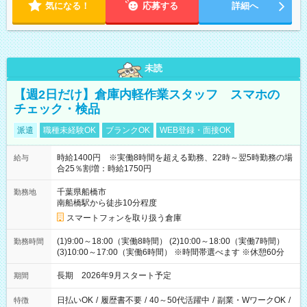
気になる！
応募する
詳細へ
未読
【週2日だけ】倉庫内軽作業スタッフ スマホの
チェック・検品
派遣
職種未経験OK
ブランクOK
WEB登録・面接OK
時給1400円 ※実働8時間を超える勤務、22時～翌5時勤務の場
給与
合25％割増：時給1750円
千葉県船橋市
勤務地
南船橋駅から徒歩10分程度
スマートフォンを取り扱う倉庫
(1)9:00～18:00（実働8時間） (2)10:00～18:00（実働7時間）
勤務時間
(3)10:00～17:00（実働6時間） ※時間帯選べます ※休憩60分
長期 2026年9月スタート予定
期間
日払いOK
/
履歴書不要
/
40～50代活躍中
/
副業・WワークOK
/
特徴