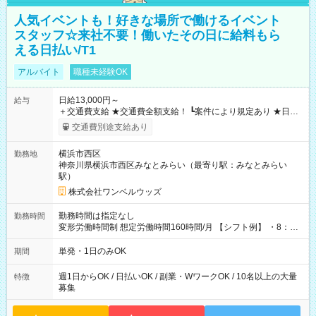
人気イベントも！好きな場所で働けるイベント
スタッフ☆来社不要！働いたその日に給料もら
える日払い/T1
アルバイト
職種未経験OK
日給13,000円～
給与
＋交通費支給 ★交通費全額支給！ ┗案件により規定あり ★日払
いOK！（規定あり） ┗働いたその日に現金GET♪ お仕事後はコ
交通費別途支給あり
ンビニATMから 日払い分を引き落とせます！ 【試用期間】試
用期間なし
横浜市西区
勤務地
神奈川県横浜市西区みなとみらい（最寄り駅：みなとみらい
駅）
株式会社ワンベルウッズ
勤務時間は指定なし
勤務時間
変形労働時間制 想定労働時間160時間/月 【シフト例】 ・8：00
～21：00
単発・1日のみOK
期間
週1日からOK / 日払いOK / 副業・WワークOK / 10名以上の大量
特徴
募集