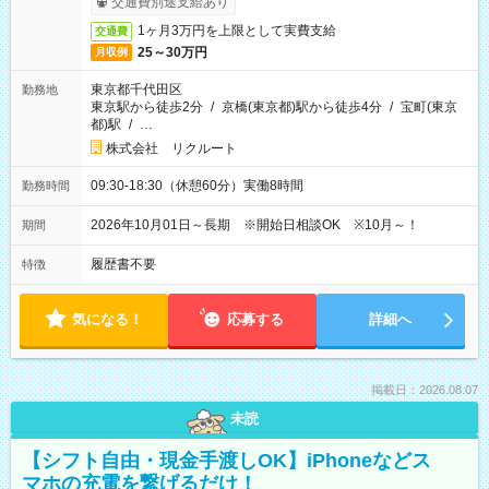
交通費別途支給あり
1ヶ月3万円を上限として実費支給
交通費
25～30万円
月収例
東京都千代田区
勤務地
東京駅から徒歩2分
/
京橋(東京都)駅から徒歩4分
/
宝町(東京
都)駅
/
…
株式会社 リクルート
09:30-18:30（休憩60分）実働8時間
勤務時間
2026年10月01日～長期 ※開始日相談OK ※10月～！
期間
履歴書不要
特徴
気になる！
応募する
詳細へ
掲載日：2026.08.07
未読
【シフト自由・現金手渡しOK】iPhoneなどス
マホの充電を繋げるだけ！