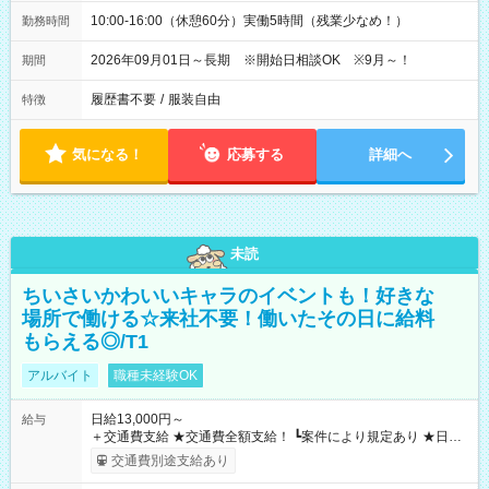
10:00-16:00（休憩60分）実働5時間（残業少なめ！）
勤務時間
2026年09月01日～長期 ※開始日相談OK ※9月～！
期間
履歴書不要
/
服装自由
特徴
気になる！
応募する
詳細へ
未読
ちいさいかわいいキャラのイベントも！好きな
場所で働ける☆来社不要！働いたその日に給料
もらえる◎/T1
アルバイト
職種未経験OK
日給13,000円～
給与
＋交通費支給 ★交通費全額支給！ ┗案件により規定あり ★日払
いOK！（規定あり） ┗働いたその日に現金GET♪ お仕事後はコ
交通費別途支給あり
ンビニATMから 日払い分を引き落とせます！ 【試用期間】試