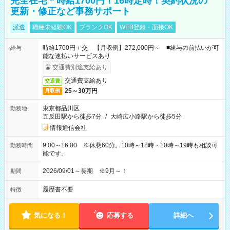
完全在宅＊時給1700円！16時定時！契約状況の
更新・修正など事務サポート
派遣
職種未経験OK
ブランクOK
WEB登録・面接OK
時給1700円＋交 【月収例】272,000円～ ■給与の前払いが可
給与
能な速払いサービスあり
交通費別途支給あり
交通費支給あり
交通費
25～30万円
月収例
東京都品川区
勤務地
五反田駅から徒歩7分
/
大崎広小路駅から徒歩5分
情報通信会社
9:00～16:00 ※休憩60分。10時～18時・10時～19時も相談可
勤務時間
能です。
2026/09/01～長期 ※9月～！
期間
履歴書不要
特徴
気になる！
応募する
詳細へ