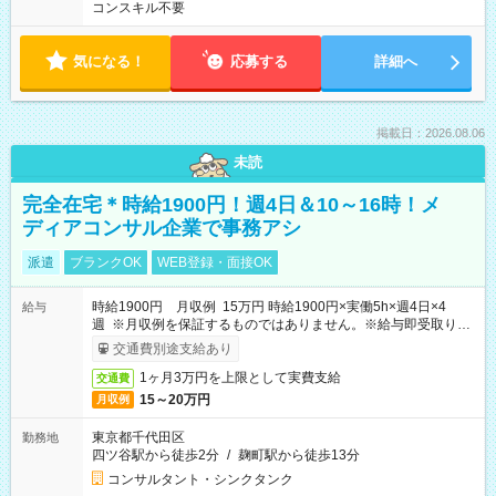
コンスキル不要
気になる！
応募する
詳細へ
掲載日：2026.08.06
未読
完全在宅＊時給1900円！週4日＆10～16時！メ
ディアコンサル企業で事務アシ
派遣
ブランクOK
WEB登録・面接OK
時給1900円 月収例 15万円 時給1900円×実働5h×週4日×4
給与
週 ※月収例を保証するものではありません。※給与即受取りサ
ービス利用可（利用条件有）
交通費別途支給あり
1ヶ月3万円を上限として実費支給
交通費
15～20万円
月収例
東京都千代田区
勤務地
四ツ谷駅から徒歩2分
/
麹町駅から徒歩13分
コンサルタント・シンクタンク