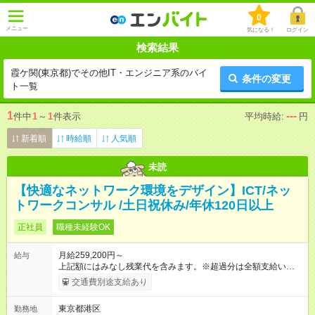
0
メニュー
気になる！
ログイン
検索結果
霞ケ関(東京都)でその他IT・エンジニア系のバイ
条件の変更
ト一覧
1
---
件中
1
～
1
件表示
平均時給:
円
新着順
時給順
人気順
未読
【快適なネットワーク環境をデザイン】ICT/ネッ
トワークコンサル /土日祝休み/年休120日以上
正社員
職種未経験OK
月給259,200円～
給与
上記額にはみなし残業代を含みます。※超過分は全額支給いたし
ます。 みなし残業代 19,200円 以上／月 みなし残業時間 10時間
交通費別途支給あり
／月 月給259,200円～＋賞与年2回（成績・業績による） ※あな
たの経験・能力を考慮して決定します。 上記額にはみなし残業
東京都港区
勤務地
代（月10時間分、1万9,200円～）を含みます。※超過分は全額