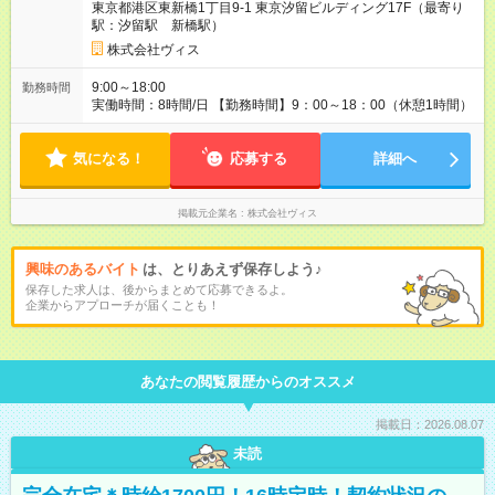
東京都港区東新橋1丁目9-1 東京汐留ビルディング17F（最寄り
支給します 【試用期間】試用期間あり 試用期間の長さ：6ヶ月
駅：汐留駅 新橋駅）
雇用形態、給与は本採用時と同じです。
株式会社ヴィス
9:00～18:00
勤務時間
実働時間：8時間/日 【勤務時間】9：00～18：00（休憩1時間）
気になる！
応募する
詳細へ
掲載元企業名
株式会社ヴィス
興味のあるバイト
は、とりあえず保存しよう♪
保存した求人は、後からまとめて応募できるよ。
企業からアプローチが届くことも！
あなたの閲覧履歴からのオススメ
掲載日：2026.08.07
未読