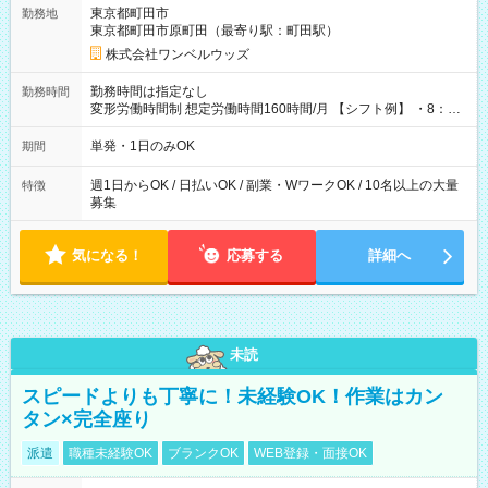
用期間なし
東京都町田市
勤務地
東京都町田市原町田（最寄り駅：町田駅）
株式会社ワンベルウッズ
勤務時間は指定なし
勤務時間
変形労働時間制 想定労働時間160時間/月 【シフト例】 ・8：00
～21：00
単発・1日のみOK
期間
週1日からOK / 日払いOK / 副業・WワークOK / 10名以上の大量
特徴
募集
気になる！
応募する
詳細へ
未読
スピードよりも丁寧に！未経験OK！作業はカン
タン×完全座り
派遣
職種未経験OK
ブランクOK
WEB登録・面接OK