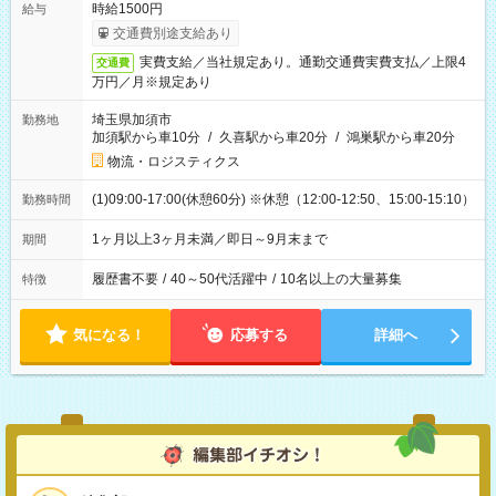
時給1500円
給与
交通費別途支給あり
実費支給／当社規定あり。通勤交通費実費支払／上限4
交通費
万円／月※規定あり
埼玉県加須市
勤務地
加須駅から車10分
/
久喜駅から車20分
/
鴻巣駅から車20分
物流・ロジスティクス
(1)09:00-17:00(休憩60分) ※休憩（12:00-12:50、15:00-15:10）
勤務時間
1ヶ月以上3ヶ月未満／即日～9月末まで
期間
履歴書不要
/
40～50代活躍中
/
10名以上の大量募集
特徴
気になる！
応募する
詳細へ