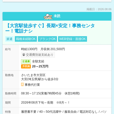
掲載日：2026.08.06
未読
【大宮駅徒歩すぐ】長期×安定！事務センタ
ー！電話ナシ
派遣
職種未経験OK
ブランクOK
WEB登録・面接OK
時給1300円 月収例 201,500円
給与
交通費別途支給あり
全額支給
交通費
20～25万円
月収例
さいたま市大宮区
勤務地
大宮(埼玉県)駅から徒歩3分
事務代行業
08:30～17:15(実働7時間45分 休憩1時間)
勤務時間
2026年08月下旬～長期 ※8月～！
期間
履歴書不要
/
40～50代活躍中
/
服装自由
/
電話対応なし
/
パソ
特徴