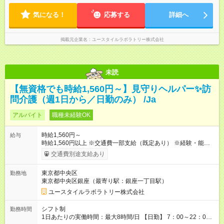
ます。 ※曜日固定（毎週同じ曜日での勤務となります）
気になる！
応募する
詳細へ
掲載元企業名
ユースタイルラボラトリー株式会社
未読
【無資格でも時給1,560円～】見守りヘルパー✨訪
問介護（週1日から／日勤のみ） /Ja
アルバイト
職種未経験OK
時給1,560円～
給与
時給1,560円以上 ※交通費一部支給（既定あり） ※経験・能力を
考慮して決定します 【収入例】 週1回勤務の場合：1,560円×8時
交通費別途支給あり
間×4回=4万9,920円 週3回勤務の場合：1,560円×8時間×12回
=14万9,760円 週5回勤務の場合：1,560円×8時間×20回=24万
東京都中央区
勤務地
9,600円 【試用期間】試用期間あり 試用期間の長さ：2ヶ月
東京都中央区銀座（最寄り駅：銀座一丁目駅）
※ 雇用形態と給与に、本採用時と異なる部分があります。 雇用
形態：本採用時と同じです。 給与：時給 1,230円以上
ユースタイルラボラトリー株式会社
シフト制
勤務時間
1日あたりの実働時間：最大8時間/日 【日勤】 7：00～22：00