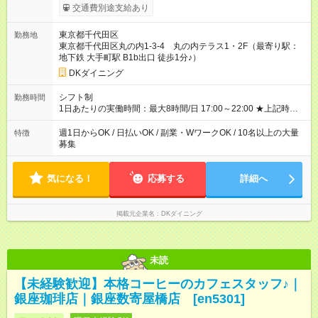
食事補助あり⇒1食200円 ■友人紹介制度あり⇒1人紹介につき最
交通費別途支給あり
大3万円支給！ 【試用期間】試用期間なし
東京都千代田区
勤務地
東京都千代田区丸の内1-3-4 丸の内テラス1・2F（最寄り駅：
地下鉄 大手町駅 B1b出口 徒歩1分♪）
DKダイニング
シフト制
勤務時間
1日あたりの実働時間：最大8時間/日 17:00～22:00 ★上記時間
から1日3時間～OK ★週1日～OK◎ ※勤務時間の変動の可能性あ
り ※22時以降勤務は18歳以上(法令による) ■自由シフト制
週1日からOK / 日払いOK / 副業・WワークOK / 10名以上の大量
特徴
募集
気になる！
応募する
詳細へ
掲載元企業名
DKダイニング
未読
【未経験歓迎】本格コーヒーのカフェスタッフ♪｜
銀座珈琲店｜銀座数寄屋橋店 [en5301]