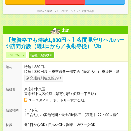
掲載元企業名
パーソルマーケティング株式会社
未読
【無資格でも時給1,880円～】夜間見守りヘルパー
✨訪問介護（週1日から／夜勤専従） /Jb
アルバイト
職種未経験OK
時給1,880円～
給与
時給1,880円以上 ※交通費一部支給（既定あり） ※経験・能力を
考慮して決定します 【収入例】 週1回勤務の場合：1,880円×8時
交通費別途支給あり
間×4回=6万0,160円 週3回勤務の場合：1,880円×8時間×12回
=18万0,480円 【試用期間】試用期間あり 試用期間の長さ：2ヶ
東京都中央区
勤務地
月 ※ 雇用形態と給与に、本採用時と異なる部分があります。 雇
東京都中央区銀座（最寄り駅：銀座一丁目駅）
用形態：本採用時と同じです。 給与：時給 1,660円以上
ユースタイルラボラトリー株式会社
シフト制
勤務時間
1日あたりの実働時間：最大8時間/日 【夜勤】 22：00～翌9：
00 ※週1日～OK ／ 夜勤専従 ＊＊ 勤務時間例 ＊＊ ■22時か
ら翌7時 ■23時から翌8時 ■24時から翌9時 など ※上記の時間
週1日からOK / 日払いOK / 副業・WワークOK
特徴
内で8時間勤務（休憩1時間）ご利用者様により、時間は異なり