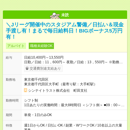
未読
＼Jリーグ開催中のスタジアム警備／日払い＆現金
手渡し有！まるで毎日給料日！BIGボーナス5万円
有！
アルバイト
職種未経験OK
日給10,400円～13,550円
給与
日勤／日給：11，600円～ 夜勤／日給：13，550円～ ※勤務数
が週2日以下の場合 日勤／日給：10，400円 夜勤／日給：12，
交通費別途支給あり
350円 ■交通費別途全額支給 ※規定あり ■支払方法：日払い └日
給のうち7，000円を現金先払い ※稼働分 ※週払い・月払いOK
東京都千代田区
勤務地
⇒希望をお聞かせください♪ ■各種資格手当あり ■残業手当あり ■
東京都千代田区大手町（最寄り駅：大手町駅）
日給保障あり └早く終わっても”全額”支給！ ・－・－・ ≪ 法定
研修 ≫ 研修時の給与： 日給10，000円×3日間（24時間） ＝研
シンテイトラスト株式会社 町田支社
修費として合計30，000円支給 ＋交通費全額支給 ※規定あり
【試用期間】試用期間なし
シフト制
勤務時間
1日あたりの実働時間：最大8時間/日 ＜シフト例＞ ■09：00～
18：00 ■20：00～翌5：00 など！ 上記時間内で、 実働8時
間・休憩1時間／日
単発・1日のみOK
期間
週1日からOK / 日払いOK / 副業・WワークOK / 10名以上の大量
特徴