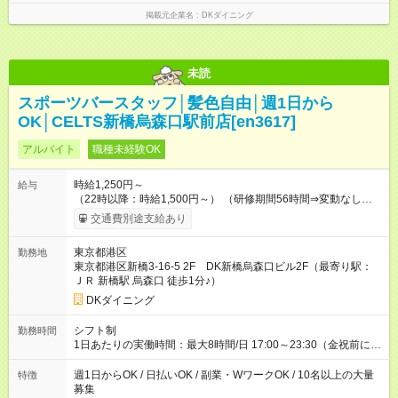
掲載元企業名
DKダイニング
未読
スポーツバースタッフ│髪色自由│週1日から
OK│CELTS新橋烏森口駅前店[en3617]
アルバイト
職種未経験OK
時給1,250円～
給与
（22時以降：時給1,500円～） （研修期間56時間⇒変動なし） ■
食事補助あり⇒1食200円 ■友人紹介制度あり⇒1人紹介につき最
交通費別途支給あり
大3万円支給！ 【試用期間】試用期間なし
東京都港区
勤務地
東京都港区新橋3-16-5 2F DK新橋烏森口ビル2F（最寄り駅：
ＪＲ 新橋駅 烏森口 徒歩1分♪）
DKダイニング
シフト制
勤務時間
1日あたりの実働時間：最大8時間/日 17:00～23:30（金祝前に関
しては翌5:00まで） ★上記時間から1日3時間～OK ★週1日～
OK◎ ※22時以降勤務は18歳以上(法令による) ■自由シフト制
週1日からOK / 日払いOK / 副業・WワークOK / 10名以上の大量
特徴
募集