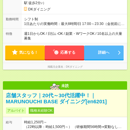
駅 徒歩2分♪）
DKダイニング
シフト制
勤務時間
1日あたりの実働時間：最大8時間/日 17:00～23:30（金祝前に関
しては翌5:00まで） ★上記時間から1日3時間～OK ★週1日～
OK◎ ※22時以降勤務は18歳以上(法令による) ■自由シフト制
週1日からOK / 日払いOK / 副業・WワークOK / 10名以上の大量
特徴
募集
気になる！
応募する
詳細へ
掲載元企業名
DKダイニング
未読
店舗スタッフ｜20代～30代活躍中！｜
MARUNOUCHI BASE ダイニング[en6201]
アルバイト
職種未経験OK
時給1,250円～
給与
（22時以降：時給1,500円～） （研修期間56時間⇒変動なし） ■