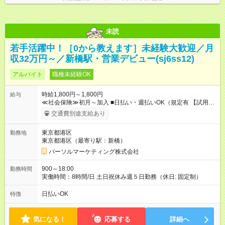
未読
若手活躍中！［0から教えます］未経験大歓迎／月
収32万円～／新橋駅・営業デビュー(sj6ss12)
アルバイト
職種未経験OK
時給1,800円～1,800円
給与
≪社会保険≫初月～加入 ■日払い・週払いOK（規定有 【試用期
間】試用期間なし
交通費別途支給あり
東京都港区
勤務地
東京都港区（最寄り駅：新橋）
パーソルマーケティング株式会社
900～18:00
勤務時間
実働時間：8時間/日 土日祝休み週５日勤務（休日: 固定制）
日払いOK
特徴
気になる！
応募する
詳細へ