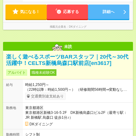
気になる！
応募する
詳細へ
掲載元企業名
DKダイニング
未読
楽しく遊べるスポーツBARスタッフ｜20代～30代
活躍中！CELTS新橋烏森口駅前店[en3617]
アルバイト
職種未経験OK
時給1,250円～
給与
（22時以降：時給1,500円～） （研修期間56時間⇒変動なし） ■
食事補助あり⇒1食200円 ■友人紹介制度あり⇒1人紹介につき最
交通費別途支給あり
大3万円支給！ 【試用期間】試用期間なし
東京都港区
勤務地
東京都港区新橋3-16-5 2F DK新橋烏森口ビル2F（最寄り駅：
JR 新橋駅 烏森口 徒歩1分♪）
DKダイニング
シフト制
勤務時間