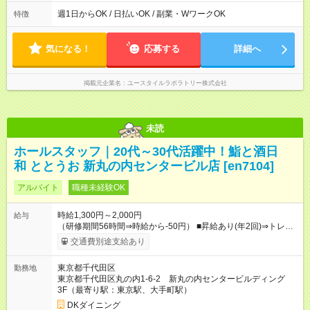
の間で8時間勤務（休憩時間は法定通り） ※週1日～OK ／ 夜勤
なし ＊＊ 勤務時間例 ＊＊ ■8時から17時 ■9時から18時 ■10
週1日からOK / 日払いOK / 副業・WワークOK
特徴
時から19時 ■12時から21時 など ※訪問先により変動 ※曜日固
定（毎週同じ曜日勤務）
気になる！
応募する
詳細へ
掲載元企業名
ユースタイルラボラトリー株式会社
未読
ホールスタッフ｜20代～30代活躍中！鮨と酒日
和 ととうお 新丸の内センタービル店 [en7104]
アルバイト
職種未経験OK
時給1,300円～2,000円
給与
（研修期間56時間⇒時給から-50円） ■昇給あり(年2回)⇒トレー
ナーになったら…通常時給+300円UP↑↑ ■1食200円食事補助あり
交通費別途支給あり
■系列店で使える社割あり ■友人紹介制度あり(規定あり) │スタ
ッフの給与例│ 主婦・主夫 時給1200円×1日4h×月12日=月収5
東京都千代田区
勤務地
万7600円 ・N１レベル程度の日本語力をお持ちの方（会話力・
東京都千代田区丸の内1-6-2 新丸の内センタービルディング
読解力）※業務上の理解・指示ができる事が必要になる為 ・
3F（最寄り駅：東京駅、大手町駅）
This is a job providing customer service in Japanese. 【試用期
間】試用期間なし
DKダイニング