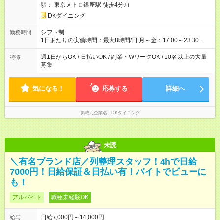
駅： 東京メトロ銀座駅 徒歩4分♪）
DKダイニング
シフト制
勤務時間
1日あたりの実働時間：最大8時間/日 月～金：17:00～23:30
土：14:00～翌5:00 祝前日：17:00～翌5:00 日祝日：14:00～
23:30 ★上記時間から1日3時間～OK ★週1日～OK◎ ※22時以降
週1日からOK / 日払いOK / 副業・WワークOK / 10名以上の大量
特徴
勤務は18歳以上(法令による) ■自由シフト制
募集
気になる！
応募する
詳細へ
掲載元企業名
DKダイニング
未読
＼有名ブランド店／列整理スタッフ！4hで日給
7000円！日給保証＆日払い有！バイトでビューに
も！
アルバイト
職種未経験OK
日給7,000円～14,000円
給与