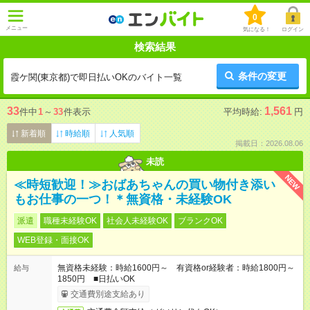
0
メニュー
気になる！
ログイン
検索結果
条件の変更
霞ケ関(東京都)で即日払いOKのバイト一覧
33
1,561
件中
1
～
33
件表示
平均時給:
円
新着順
時給順
人気順
掲載日：2026.08.06
未読
NEW
≪時短歓迎！≫おばあちゃんの買い物付き添い
もお仕事の一つ！＊無資格・未経験OK
派遣
職種未経験OK
社会人未経験OK
ブランクOK
WEB登録・面接OK
無資格未経験：時給1600円～ 有資格or経験者：時給1800円～
給与
1850円 ■日払いOK
交通費別途支給あり