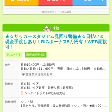
掲載元企業名
T.T.C株式会社
未読
★☆サッカースタジアム見回り警備★☆日払い＆
現金手渡しあり！BIGボーナス5万円有！WEB面接
可！
アルバイト
職種未経験OK
日給10,400円～13,550円
給与
日勤／日給：11，600円～ 夜勤／日給：13，550円～ ※勤務数
が週2日以下の場合 日勤／日給：10，400円 夜勤／日給：12，
交通費別途支給あり
350円 ・－・－・ ◆交通費別途全額支給 ※規定あり ◆支払方
法：日払い └日給のうち7，000円を現金先払い ※稼働分 ※週払
東京都中央区
勤務地
い・月払いOK ⇒ご希望をお聞かせください♪ ◆各種資格手当あ
東京都中央区銀座（最寄り駅：銀座駅）
り ◆残業手当あり ◆日給保障あり └早く終わっても”全額”支給！
◆扶養内勤務OK ・－・－・ ≪ 法定研修 ≫ 研修時の給与：
シンテイトラスト(株)新橋支社
日給10，000円×3日間（24時間） ＝研修費として合計30，000
円支給 ＋交通費全額支給 ※規定あり 【試用期間】試用期間なし
シフト制
勤務時間
1日あたりの実働時間：最大8時間/日 ＜シフト例＞ ■08：00～
17：00 ■09：00～18：00 ■13：00～22：00 ■15：30～22：00