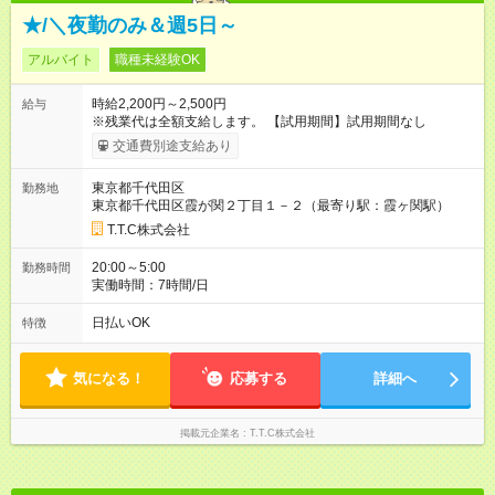
★/＼夜勤のみ＆週5日～
アルバイト
職種未経験OK
時給2,200円～2,500円
給与
※残業代は全額支給します。 【試用期間】試用期間なし
交通費別途支給あり
東京都千代田区
勤務地
東京都千代田区霞が関２丁目１－２（最寄り駅：霞ヶ関駅）
T.T.C株式会社
20:00～5:00
勤務時間
実働時間：7時間/日
日払いOK
特徴
気になる！
応募する
詳細へ
掲載元企業名
T.T.C株式会社