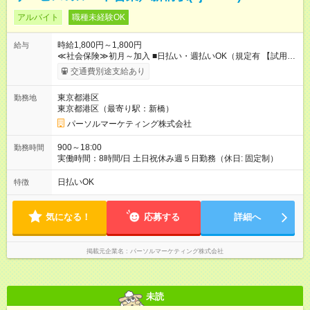
アルバイト
職種未経験OK
時給1,800円～1,800円
給与
≪社会保険≫初月～加入 ■日払い・週払いOK（規定有 【試用期
間】試用期間なし
交通費別途支給あり
東京都港区
勤務地
東京都港区（最寄り駅：新橋）
パーソルマーケティング株式会社
900～18:00
勤務時間
実働時間：8時間/日 土日祝休み週５日勤務（休日: 固定制）
日払いOK
特徴
気になる！
応募する
詳細へ
掲載元企業名
パーソルマーケティング株式会社
未読