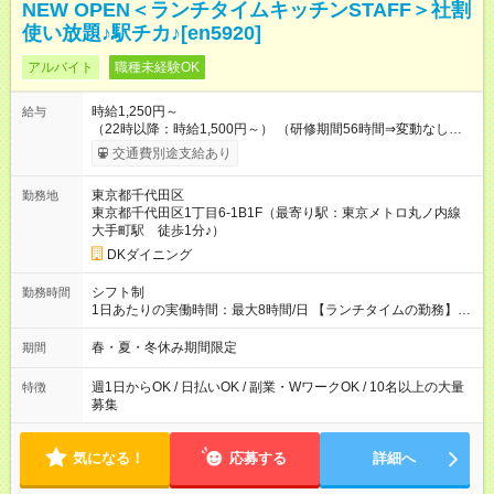
NEW OPEN＜ランチタイムキッチンSTAFF＞社割
使い放題♪駅チカ♪[en5920]
アルバイト
職種未経験OK
時給1,250円～
給与
（22時以降：時給1,500円～） （研修期間56時間⇒変動なし） ■
食事補助あり⇒1食200円 ■友人紹介制度あり⇒1人紹介につき最
交通費別途支給あり
大3万円支給！ 【試用期間】試用期間なし
東京都千代田区
勤務地
東京都千代田区1丁目6-1B1F（最寄り駅：東京メトロ丸ノ内線
大手町駅 徒歩1分♪）
DKダイニング
シフト制
勤務時間
1日あたりの実働時間：最大8時間/日 【ランチタイムの勤務】
10:00～17:00 ※上記時間から1日3時間～・週1日～OK ※勤務時
間の変動の可能性あり ★自由シフト制 週1日勤務～レギュラー
春・夏・冬休み期間限定
期間
勤務まで幅広く大歓迎♪ シフトはお気軽にご相談ください。
週1日からOK / 日払いOK / 副業・WワークOK / 10名以上の大量
特徴
募集
気になる！
応募する
詳細へ