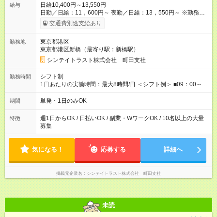
日給10,400円～13,550円
給与
日勤／日給：11，600円～ 夜勤／日給：13，550円～ ※勤務数
が週2日以下の場合 日勤／日給：10，400円 夜勤／日給：12，
交通費別途支給あり
350円 ■交通費別途全額支給 ※規定あり ■支払方法：日払い └日
給のうち7，000円を現金先払い ※稼働分 ※週払い・月払いOK
東京都港区
勤務地
⇒希望をお聞かせください♪ ■各種資格手当あり ■残業手当あり ■
東京都港区新橋（最寄り駅：新橋駅）
日給保障あり └早く終わっても”全額”支給！ ・－・－・ ≪ 法定
研修 ≫ 研修時の給与： 日給10，000円×3日間（24時間） ＝研
シンテイトラスト株式会社 町田支社
修費として合計30，000円支給 ＋交通費全額支給 ※規定あり
【試用期間】試用期間なし
シフト制
勤務時間
1日あたりの実働時間：最大8時間/日 ＜シフト例＞ ■09：00～
18：00 ■20：00～翌5：00 など！ 上記時間内で、 実働8時
間・休憩1時間／日
単発・1日のみOK
期間
週1日からOK / 日払いOK / 副業・WワークOK / 10名以上の大量
特徴
募集
気になる！
応募する
詳細へ
掲載元企業名
シンテイトラスト株式会社 町田支社
未読