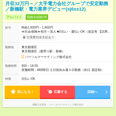
月収32万円～／大手電力会社グループで安定勤務
／新橋駅・電力業界デビュー(sj6ss12)
アルバイト
職種未経験OK
時給1,800円～1,800円
給与
≪社会保険≫初月～加入 ■日払い・週払いOK（規定有 【試用期
間】試用期間なし
交通費別途支給あり
東京都港区
勤務地
東京都港区（最寄り駅：新橋）
パーソルマーケティング株式会社
900～18:00
勤務時間
実働時間：8時間/日 土日祝休み週５日勤務（休日: 固定制）
日払いOK
特徴
気になる！
応募する
詳細へ
掲載元企業名
パーソルマーケティング株式会社