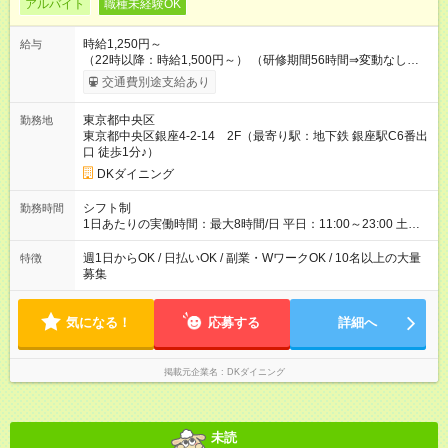
アルバイト
職種未経験OK
時給1,250円～
給与
（22時以降：時給1,500円～） （研修期間56時間⇒変動なし） ■
食事補助あり⇒1食200円 ■友人紹介制度あり⇒1人紹介につき最
交通費別途支給あり
大3万円支給！ 【試用期間】試用期間なし
東京都中央区
勤務地
東京都中央区銀座4-2-14 2F（最寄り駅：地下鉄 銀座駅C6番出
口 徒歩1分♪）
DKダイニング
シフト制
勤務時間
1日あたりの実働時間：最大8時間/日 平日：11:00～23:00 土日
祝：10:00～23:00 ★上記時間から1日3時間～OK ★週1日～OK◎
※勤務時間の変動の可能性あり ※22時以降勤務は18歳以上(法令
週1日からOK / 日払いOK / 副業・WワークOK / 10名以上の大量
特徴
による) ■自由シフト制
募集
気になる！
応募する
詳細へ
掲載元企業名
DKダイニング
未読