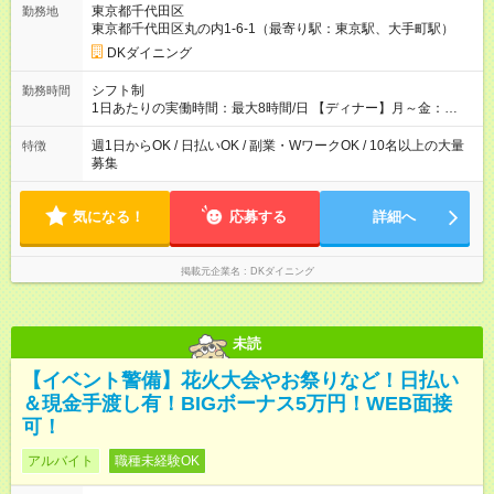
東京都千代田区
勤務地
万7600円 ・N１レベル程度の日本語力をお持ちの方（会話力・
東京都千代田区丸の内1-6-1（最寄り駅：東京駅、大手町駅）
読解力）※業務上の理解・指示ができる事が必要になる為 ・
This is a job providing customer service in Japanese. 【試用期
DKダイニング
間】試用期間なし
シフト制
勤務時間
1日あたりの実働時間：最大8時間/日 【ディナー】月～金：
17:00～23:00／土日祝：16:00～23:30 ★上記時間から週1日 ★1
日3h～OK ※勤務時間の変動の可能性あり ※22時以降勤務は18
週1日からOK / 日払いOK / 副業・WワークOK / 10名以上の大量
特徴
歳以上(法令による) ■自由シフト制
募集
気になる！
応募する
詳細へ
掲載元企業名
DKダイニング
未読
【イベント警備】花火大会やお祭りなど！日払い
＆現金手渡し有！BIGボーナス5万円！WEB面接
可！
アルバイト
職種未経験OK