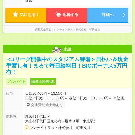
募集
気になる！
応募する
詳細へ
掲載元企業名
シンテイトラスト株式会社 町田支社
未読
＜Jリーグ開催中のスタジアム警備＞日払い＆現金
手渡し有！まるで毎日給料日！BIGボーナス5万円
有！
アルバイト
職種未経験OK
日給10,400円～13,550円
給与
日勤／日給：11，600円～ 夜勤／日給：13，550円～ ※勤務数
が週2日以下の場合 日勤／日給：10，400円 夜勤／日給：12，
交通費別途支給あり
350円 ■交通費別途全額支給 ※規定あり ■支払方法：日払い └日
給のうち7，000円を現金先払い ※稼働分 ※週払い・月払いOK
東京都千代田区
勤務地
⇒希望をお聞かせください♪ ■各種資格手当あり ■残業手当あり ■
東京都千代田区丸の内（最寄り駅：東京駅）
日給保障あり └早く終わっても”全額”支給！ ・－・－・ ≪ 法定
研修 ≫ 研修時の給与： 日給10，000円×3日間（24時間） ＝研
シンテイトラスト株式会社 町田支社
修費として合計30，000円支給 ＋交通費全額支給 ※規定あり