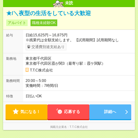
未読
★/＼夜型の生活をしている大歓迎
アルバイト
職種未経験OK
日給15,625円～16,875円
給与
※残業代は全額支給します。 【試用期間】試用期間なし
交通費別途支給あり
東京都千代田区
勤務地
東京都千代田区霞が関3（最寄り駅：霞ケ関駅）
T.T.C株式会社
20:00～5:00
勤務時間
実働時間：7時間/日
日払いOK
特徴
気になる！
応募する
詳細へ
掲載元企業名
T.T.C株式会社