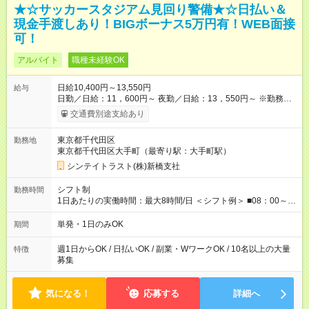
★☆サッカースタジアム見回り警備★☆日払い＆
現金手渡しあり！BIGボーナス5万円有！WEB面接
可！
アルバイト
職種未経験OK
日給10,400円～13,550円
給与
日勤／日給：11，600円～ 夜勤／日給：13，550円～ ※勤務数
が週2日以下の場合 日勤／日給：10，400円 夜勤／日給：12，
交通費別途支給あり
350円 ・－・－・ ◆交通費別途全額支給 ※規定あり ◆支払方
法：日払い └日給のうち7，000円を現金先払い ※稼働分 ※週払
東京都千代田区
勤務地
い・月払いOK ⇒ご希望をお聞かせください♪ ◆各種資格手当あ
東京都千代田区大手町（最寄り駅：大手町駅）
り ◆残業手当あり ◆日給保障あり └早く終わっても”全額”支給！
◆扶養内勤務OK ・－・－・ ≪ 法定研修 ≫ 研修時の給与：
シンテイトラスト(株)新橋支社
日給10，000円×3日間（24時間） ＝研修費として合計30，000
円支給 ＋交通費全額支給 ※規定あり 【試用期間】試用期間なし
シフト制
勤務時間
1日あたりの実働時間：最大8時間/日 ＜シフト例＞ ■08：00～
17：00 ■09：00～18：00 ■13：00～22：00 ■15：30～22：00
■20：00～翌05：00 など！ 上記時間内で、 実働8時間・休憩1
単発・1日のみOK
期間
時間／日
週1日からOK / 日払いOK / 副業・WワークOK / 10名以上の大量
特徴
募集
気になる！
応募する
詳細へ