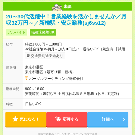
未読
20～30代活躍中！営業経験を活かしませんか／月
収32万円～／新橋駅・安定勤務(sj6ss12)
アルバイト
職種未経験OK
時給1,800円～1,800円
給与
≪社会保険≫初月～加入 ■日払い・週払いOK（規定有 【試用期
間】試用期間なし
交通費別途支給あり
東京都港区
勤務地
東京都港区（最寄り駅：新橋）
パーソルマーケティング株式会社
900～18:00
勤務時間
実働時間：8時間/日 土日祝休み週５日勤務（休日: 固定制）
日払いOK
特徴
気になる！
応募する
詳細へ
掲載元企業名
パーソルマーケティング株式会社