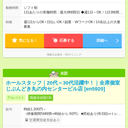
シフト制
勤務時間
1日あたりの実働時間：最大8時間/日 ◆週1日～OK！1日3時間～
OK！ ※勤務時間の変動の可能性あり ※22時以降勤務は18歳以上
(法令による) ※自由シフト制
週1日からOK / 日払いOK / 副業・WワークOK / 10名以上の大量
特徴
募集
気になる！
応募する
詳細へ
掲載元企業名
DKダイニング
未読
ホールスタッフ｜20代～30代活躍中！｜全席個室
じぶんどき丸の内センタービル店 [en5920]
アルバイト
職種未経験OK
時給1,300円～
給与
（研修期間56時間⇒時給から-50円） ■昇給あり(年2回)⇒トレー
ナーになったら…通常時給+300円UP↑↑ ■1食200円食事補助あり
交通費別途支給あり
■系列店で使える社割あり ■友人紹介制度あり(規定あり) │スタ
ッフの給与例│ 主婦・主夫 時給1200円×1日4h×月12日=月収5