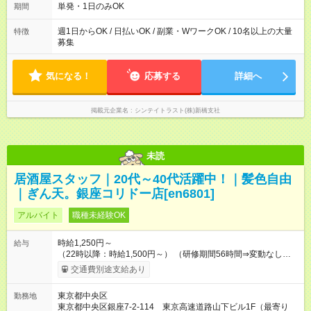
■20：00～翌05：00 など！ 上記時間内で、 実働8時間・休憩1
単発・1日のみOK
期間
時間／日
週1日からOK / 日払いOK / 副業・WワークOK / 10名以上の大量
特徴
募集
気になる！
応募する
詳細へ
掲載元企業名
シンテイトラスト(株)新橋支社
未読
居酒屋スタッフ｜20代～40代活躍中！｜髪色自由
｜ぎん天。銀座コリドー店[en6801]
アルバイト
職種未経験OK
時給1,250円～
給与
（22時以降：時給1,500円～） （研修期間56時間⇒変動なし） ■
食事補助あり⇒1食200円 ■友人紹介制度あり⇒1人紹介につき最
交通費別途支給あり
大3万円支給！ 【試用期間】試用期間なし
東京都中央区
勤務地
東京都中央区銀座7-2-114 東京高速道路山下ビル1F（最寄り