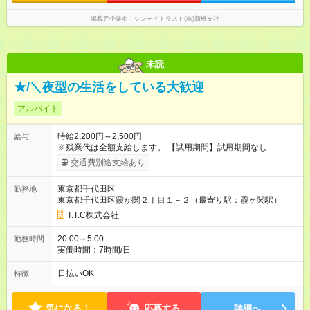
掲載元企業名
シンテイトラスト(株)新橋支社
未読
★/＼夜型の生活をしている大歓迎
アルバイト
時給2,200円～2,500円
給与
※残業代は全額支給します。 【試用期間】試用期間なし
交通費別途支給あり
東京都千代田区
勤務地
東京都千代田区霞が関２丁目１－２（最寄り駅：霞ヶ関駅）
T.T.C株式会社
20:00～5:00
勤務時間
実働時間：7時間/日
日払いOK
特徴
気になる！
応募する
詳細へ