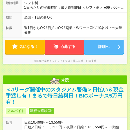
【試用期間】試用期間なし
シフト制
勤務時間
1日あたりの実働時間：最大8時間/日 ＜シフト例＞ ■09：00～
18：00 ■20：00～翌5：00 など！ 上記時間内で、 実働8時
間・休憩1時間／日
単発・1日のみOK
期間
週1日からOK / 日払いOK / 副業・WワークOK / 10名以上の大量
特徴
募集
気になる！
応募する
詳細へ
掲載元企業名
シンテイトラスト株式会社 町田支社
未読
＜Jリーグ開催中のスタジアム警備＞日払い＆現金
手渡し有！まるで毎日給料日！BIGボーナス5万円
有！
アルバイト
職種未経験OK
日給10,400円～13,550円
給与
日勤／日給：11，600円～ 夜勤／日給：13，550円～ ※勤務数