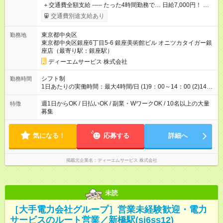
＋交通費全額支給 ----- たった4時間勤務で… 日給7,000円！ 時
給換算すると… なんと1750円です！ 激レア高待遇案件で 未経
交通費別途支給あり
験からしっかり稼げます♪ ▼▼▼ 時間があるなぁ～ なんかこの
日は暇だなぁ～ そんな人は…2シフト通しでもOK！ 通しで入る
東京都中央区
勤務地
と… 1日で14,000円稼げちゃう♪ ※要：事前のシフト相談 -----
東京都中央区銀座6丁目5-6 銀座美術館ビル オニツカタイガー銀
≪ 法定研修 ≫ 合計24，520円支給！（20時間×1，226円）
座店（最寄り駅：銀座駅）
『お弁当』支給もあり♪ 【試用期間】試用期間なし
ディーエムサービス 株式会社
シフト制
勤務時間
1日あたりの実働時間：最大4時間/日 (1)9：00～14：00 (2)14：
00～19：00 ※両シフトとも実働4時間／休憩1時間
週1日からOK / 日払いOK / 副業・WワークOK / 10名以上の大量
特徴
募集
気になる！
応募する
詳細へ
掲載元企業名
ディーエムサービス 株式会社
未読
［大手電力会社グループ］営業未経験歓迎・電力
サービスのルート営業／新橋駅(sj6ss12)