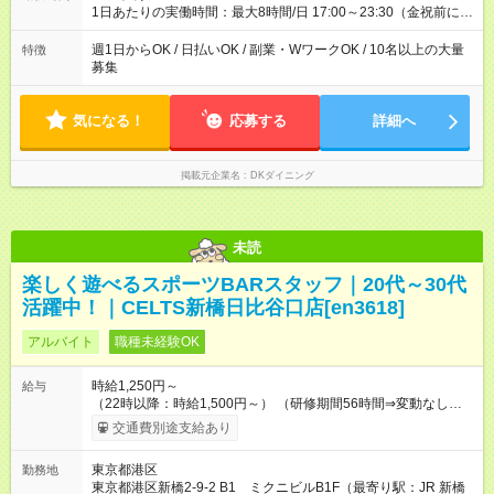
1日あたりの実働時間：最大8時間/日 17:00～23:30（金祝前に関
しては翌5:00まで） ★上記時間から1日3時間～OK ★週1日～
OK◎ ※22時以降勤務は18歳以上(法令による) ■自由シフト制
週1日からOK / 日払いOK / 副業・WワークOK / 10名以上の大量
特徴
募集
気になる！
応募する
詳細へ
掲載元企業名
DKダイニング
未読
楽しく遊べるスポーツBARスタッフ｜20代～30代
活躍中！｜CELTS新橋日比谷口店[en3618]
アルバイト
職種未経験OK
時給1,250円～
給与
（22時以降：時給1,500円～） （研修期間56時間⇒変動なし） ■
食事補助あり⇒1食200円 ■友人紹介制度あり⇒1人紹介につき最
交通費別途支給あり
大3万円支給！ 【試用期間】試用期間なし
東京都港区
勤務地
東京都港区新橋2-9-2 B1 ミクニビルB1F（最寄り駅：JR 新橋