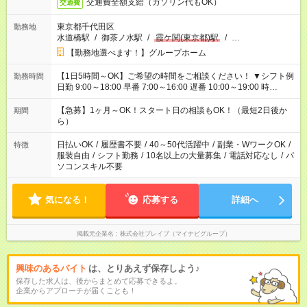
交通費全額支給（ガソリン代もOK）
交通費
東京都千代田区
勤務地
水道橋駅
/
御茶ノ水駅
/
霞ケ関(東京都)駅
/
…
【勤務地選べます！】グループホーム
【1日5時間～OK】ご希望の時間をご相談ください！ ▼シフト例
勤務時間
日勤 9:00～18:00 早番 7:00～16:00 遅番 10:00～19:00 時
短 10:00～15:00 上記はあくまで一例です。 「夕方までには帰宅
しておきたい」 「朝はゆっくりのスタートがいい」 「お昼の時
【急募】1ヶ月～OK！スタート日の相談もOK！（最短2日後か
期間
間を有効に使いたい」 など、ご希望があれば教えてください
ら）
ね。
日払いOK
/
履歴書不要
/
40～50代活躍中
/
副業・WワークOK
/
特徴
服装自由
/
シフト勤務
/
10名以上の大量募集
/
電話対応なし
/
パ
ソコンスキル不要
気になる！
応募する
詳細へ
掲載元企業名
株式会社ブレイブ（マイナビグループ）
興味のあるバイト
は、とりあえず保存しよう♪
保存した求人は、後からまとめて応募できるよ。
企業からアプローチが届くことも！