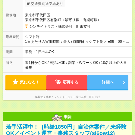
が週2日以下の場合 日勤／日給：10，400円 夜勤／日給：12，
交通費別途支給あり
350円 ■交通費別途全額支給 ※規定あり ■支払方法：日払い └日
給のうち7，000円を現金先払い ※稼働分 ※週払い・月払いOK
東京都千代田区
勤務地
⇒希望をお聞かせください♪ ■各種資格手当あり ■残業手当あり ■
東京都千代田区有楽町（最寄り駅：有楽町駅）
日給保障あり └早く終わっても”全額”支給！ ・－・－・ ≪ 法定
研修 ≫ 研修時の給与： 日給10，000円×3日間（24時間） ＝研
シンテイトラスト株式会社 町田支社
修費として合計30，000円支給 ＋交通費全額支給 ※規定あり
【試用期間】試用期間なし
シフト制
勤務時間
1日あたりの実働時間：最大8時間/日 ＜シフト例＞ ■09：00～
18：00 ■20：00～翌5：00 など！ 上記時間内で、 実働8時
間・休憩1時間／日
単発・1日のみOK
期間
週1日からOK / 日払いOK / 副業・WワークOK / 10名以上の大量
特徴
募集
気になる！
応募する
詳細へ
掲載元企業名
シンテイトラスト株式会社 町田支社
未読
若手活躍中！［時給1850円］自治体案件／未経験
OK／イベント運営・事務スタッフ(sj6ow12)