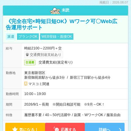
掲載日：2026.08.07
未読
《完全在宅×時短日短OK》Wワーク可〇Web広
告運用サポート
派遣
ブランクOK
WEB登録・面接OK
時給2100～2200円＋交
給与
交通費別途支給あり
交通費支給(規定有り)
交通費
東京都新宿区
勤務地
新宿御苑前駅から徒歩3分
/
新宿三丁目駅から徒歩4分
マスコミ関連
10:00～19:00
勤務時間
2026/9/1～長期 ※開始日相談可能 ※9月～OK！
期間
履歴書不要
/
40～50代活躍中
/
副業・WワークOK
/
服装自由
特徴
気になる！
応募する
詳細へ