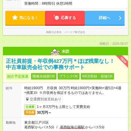
実働時間：8時間/日 休憩1時間
気になる！
応募する
詳細へ
掲載元企業名
ハーコブ株式会社
掲載日：2026.08.07
未読
NEW
正社員前提・年収例427万円＊ほぼ残業なし！
中古車販売会社での事務サポート
紹介予定派遣
職種未経験OK
ブランクOK
WEB登録・面接OK
時給1900円 月収例 30万円 時給1900円×実働8h×週5日×4週
給与
+残業1h ※月収例を保証するものではありません。
交通費別途支給あり
1ヶ月3万円を上限として実費支給
交通費
30万円～
月収例
東京都江戸川区
勤務地
葛西駅からバス5分
/
葛西臨海公園駅
からバス5分