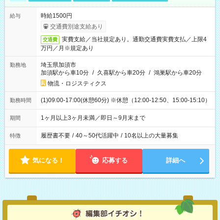
時給1500円
給与
交通費別途支給あり
実費支給／当社規定あり。通勤交通費実費支払／上限4
交通費
万円／月※規定あり
埼玉県加須市
勤務地
加須駅から車10分
/
久喜駅から車20分
/
鴻巣駅から車20分
物流・ロジスティクス
(1)09:00-17:00(休憩60分) ※休憩（12:00-12:50、15:00-15:10）
勤務時間
1ヶ月以上3ヶ月未満／即日～9月末まで
期間
履歴書不要
/
40～50代活躍中
/
10名以上の大量募集
特徴
気になる！
応募する
詳細へ