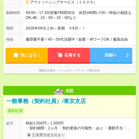
アウトソーシングサービス（１００％）
09:00～17:30(実働7時間30分 休憩1時間) ※5h～時短の相談も
勤務時間
OK♪例：10：00～16：00など
2026年09月上旬～長期 ※9月～！
期間
履歴書不要
/
40～50代活躍中
/
副業・WワークOK
/
服装自由
特徴
気になる！
応募する
詳細へ
掲載元企業名
パーソルテンプスタッフ株式会社
未読
一般事務（契約社員）/東京支店
契約社員
時給1,500円～1,500円
給与
・契約期間：2ヵ月 ・契約更新の可能性：あり ・通勤手当：上
限なし 公共交通機関の場合は3ヶ月定期の月割額を支給。
交通費別途支給あり
公共交通機関以外の場合は通勤距離に応じて上限8,600円まで支