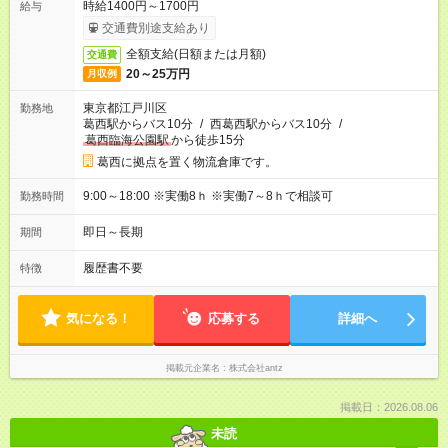
時給1400円～1700円
給与
交通費別途支給あり
全額支給(日額または月額)
交通費
20～25万円
月収例
東京都江戸川区
勤務地
葛西駅からバス10分
/
西葛西駅からバス10分
/
葛西臨海公園駅
から徒歩15分
葛西に拠点を置く物流倉庫です。
9:00～18:00 ※実働8ｈ ※実働7～8ｈで相談可
勤務時間
即日～長期
期間
履歴書不要
特徴
気になる！
応募する
詳細へ
掲載元企業名
株式会社antz
掲載日：2026.08.06
未読