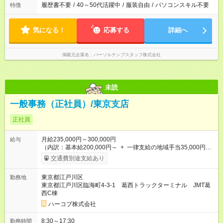
履歴書不要
/
40～50代活躍中
/
服装自由
/
パソコンスキル不要
特徴
気になる！
応募する
詳細へ
掲載元企業名
パーソルテンプスタッフ株式会社
未読
一般事務（正社員）/東京支店
正社員
月給235,000円～300,000円
給与
（内訳：基本給200,000円～ + 一律支給の地域手当35,000円）
・日曜出勤の際、代休手当支給 ・通勤手当：上限なし 公共交
交通費別途支給あり
通機関の場合は3ヶ月定期の月割額を支給。 公共交通機関以外
の場合は通勤距離に応じて上限8,600円まで支給。（給与規程に
東京都江戸川区
勤務地
よる） ・昇給、賞与（前年実績：2回・基本給2.9ヶ月分） 有り
東京都江戸川区臨海町4-3-1 葛西トラックターミナル JMT葛
※昇給と賞与は会社の業績、本人様の勤務成績、 勤務年数等に
西C棟
より決定されます。 【試用期間】試用期間あり 試用期間の長
さ：3ヶ月 ※ 雇用形態と給与に、本採用時と異なる部分がありま
ハーコブ株式会社
す。 雇用形態：本採用時と同じです。 給与：時給 1,350
円 ～ 1,350円
8:30～17:30
勤務時間