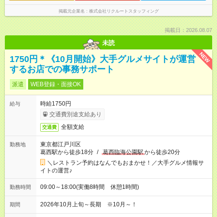
掲載元企業名
株式会社リクルートスタッフィング
掲載日：2026.08.07
未読
NEW
1750円＊《10月開始》大手グルメサイトが運営
するお店での事務サポート
派遣
WEB登録・面接OK
時給1750円
給与
交通費別途支給あり
全額支給
交通費
東京都江戸川区
勤務地
葛西駅から徒歩18分
/
葛西臨海公園駅
から徒歩20分
＼レストラン予約はなんでもおまかせ！／大手グルメ情報サ
イトの運営♪
09:00～18:00(実働8時間 休憩1時間)
勤務時間
2026年10月上旬～長期 ※10月～！
期間