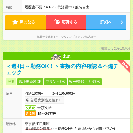
履歴書不要
/
40～50代活躍中
/
服装自由
特徴
気になる！
応募する
詳細へ
掲載元企業名
パーソルテンプスタッフ株式会社
掲載日：2026.08.06
未読
NEW
＜週4日～勤務OK！＞書類の内容確認＆不備チ
ェック
派遣
職種未経験OK
ブランクOK
WEB登録・面接OK
時給1630円 月収例 195,600円
給与
交通費別途支給あり
全額支給
交通費
15～20万円
月収例
東京都江戸川区
勤務地
葛西臨海公園駅
から徒歩14分
/
葛西駅から民間バス7分