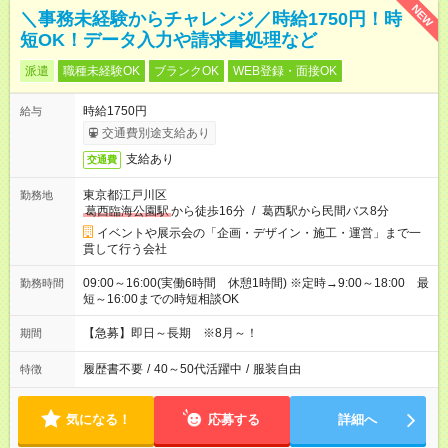
NEW
＼事務未経験からチャレンジ／時給1750円！時
短OK！データ入力や請求書処理など
派遣
職種未経験OK
ブランクOK
WEB登録・面接OK
時給1750円
給与
交通費別途支給あり
支給あり
交通費
東京都江戸川区
勤務地
葛西臨海公園駅
から徒歩16分
/
葛西駅から民間バス8分
イベントや展示会の「企画・デザイン・施工・運営」まで一
貫して行う会社
09:00～16:00(実働6時間 休憩1時間) ※定時→9:00～18:00 最
勤務時間
短～16:00までの時短相談OK
【急募】即日～長期 ※8月～！
期間
履歴書不要
/
40～50代活躍中
/
服装自由
特徴
気になる！
応募する
詳細へ