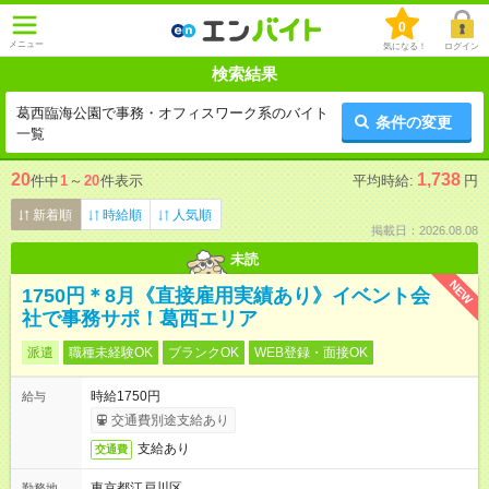
0
メニュー
気になる！
ログイン
検索結果
葛西臨海公園で事務・オフィスワーク系のバイト
条件の変更
一覧
20
1,738
件中
1
～
20
件表示
平均時給:
円
新着順
時給順
人気順
掲載日：2026.08.08
未読
NEW
1750円＊8月《直接雇用実績あり》イベント会
社で事務サポ！葛西エリア
派遣
職種未経験OK
ブランクOK
WEB登録・面接OK
時給1750円
給与
交通費別途支給あり
支給あり
交通費
東京都江戸川区
勤務地