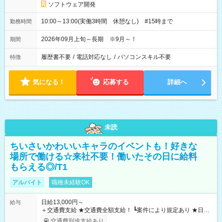
ソフトウェア開発
10:00～13:00(実働3時間 休憩なし) #15時まで
勤務時間
2026年09月上旬～長期 ※9月～！
期間
履歴書不要
/
電話対応なし
/
パソコンスキル不要
特徴
気になる！
応募する
詳細へ
未読
ちいさいかわいいキャラのイベントも！好きな
場所で働ける☆来社不要！働いたその日に給料
もらえる◎/T1
アルバイト
職種未経験OK
日給13,000円～
給与
＋交通費支給 ★交通費全額支給！ ┗案件により規定あり ★日払
いOK！（規定あり） ┗働いたその日に現金GET♪ お仕事後はコ
交通費別途支給あり