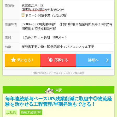
東京都江戸川区
勤務地
葛西臨海公園駅
から徒歩14分
ドローン関連事業（実証実験）
09:00～18:00(実働8時間 休憩1時間) ※始業時間＆終了時間2時
勤務時間
間程度まで時短相談可能
【急募】即日～長期 ※8月～！
期間
履歴書不要
/
40～50代活躍中
/
パソコンスキル不要
特徴
気になる！
応募する
詳細へ
掲載元企業名
パーソルテンプスタッフ株式会社
未読
毎年連続給与ベースUP/残業削減に取組中◎物流経
験を活かせる工程管理/早期昇進もできる！
正社員
職種未経験OK