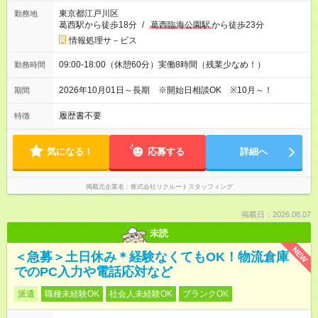
東京都江戸川区
勤務地
葛西駅から徒歩18分
/
葛西臨海公園駅
から徒歩23分
情報処理サ－ビス
09:00-18:00（休憩60分）実働8時間（残業少なめ！）
勤務時間
2026年10月01日～長期 ※開始日相談OK ※10月～！
期間
履歴書不要
特徴
気になる！
応募する
詳細へ
掲載元企業名
株式会社リクルートスタッフィング
掲載日：2026.08.07
未読
NEW
＜急募＞土日休み＊経験なくてもOK！物流倉庫
でのPC入力や電話応対など
派遣
職種未経験OK
社会人未経験OK
ブランクOK