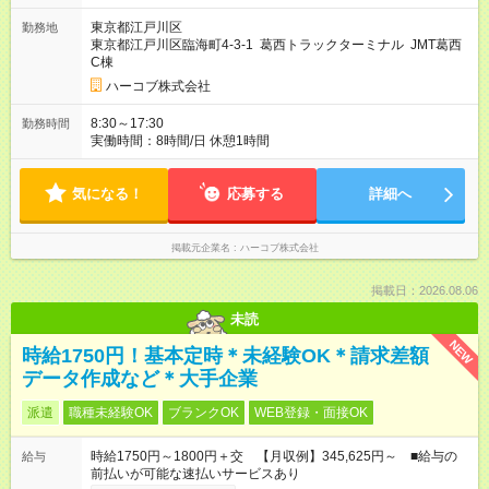
給。（給与規程による） ・昇給、賞与（前年実績：0円～
東京都江戸川区
勤務地
100,000円） 有り ※昇給と賞与は会社の業績、本人様の勤務成
東京都江戸川区臨海町4-3-1 葛西トラックターミナル JMT葛西
績、 勤務年数等により決定されます。 【試用期間】試用期間な
C棟
し
ハーコブ株式会社
8:30～17:30
勤務時間
実働時間：8時間/日 休憩1時間
気になる！
応募する
詳細へ
掲載元企業名
ハーコブ株式会社
掲載日：2026.08.06
未読
NEW
時給1750円！基本定時＊未経験OK＊請求差額
データ作成など＊大手企業
派遣
職種未経験OK
ブランクOK
WEB登録・面接OK
時給1750円～1800円＋交 【月収例】345,625円～ ■給与の
給与
前払いが可能な速払いサービスあり