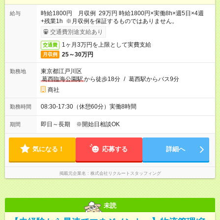
時給1800円 月収例 29万円 時給1800円×実働8h×週5日×4週
給与
+残業1h ※月収例を保証するものではありません。
交通費別途支給あり
1ヶ月3万円を上限として実費支給
交通費
25～30万円
月収例
東京都江戸川区
勤務地
葛西臨海公園駅
から徒歩18分
/
葛西駅からバス9分
商社
08:30-17:30（休憩60分）実働8時間
勤務時間
即日～長期 ※開始日相談OK
期間
気になる！
応募する
詳細へ
掲載元企業名
株式会社リクルートスタッフィング
未読