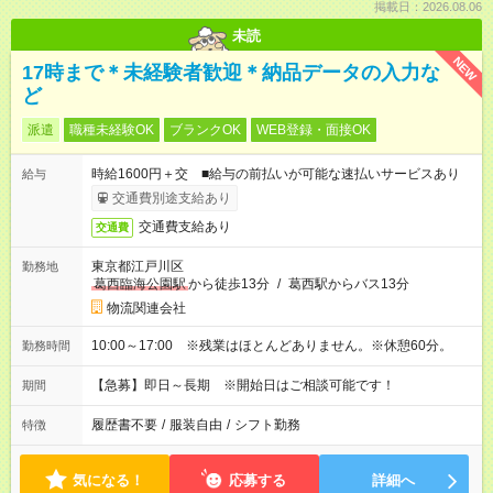
掲載日：2026.08.06
未読
NEW
17時まで＊未経験者歓迎＊納品データの入力な
ど
派遣
職種未経験OK
ブランクOK
WEB登録・面接OK
時給1600円＋交 ■給与の前払いが可能な速払いサービスあり
給与
交通費別途支給あり
交通費支給あり
交通費
東京都江戸川区
勤務地
葛西臨海公園駅
から徒歩13分
/
葛西駅からバス13分
物流関連会社
10:00～17:00 ※残業はほとんどありません。※休憩60分。
勤務時間
【急募】即日～長期 ※開始日はご相談可能です！
期間
履歴書不要
/
服装自由
/
シフト勤務
特徴
気になる！
応募する
詳細へ