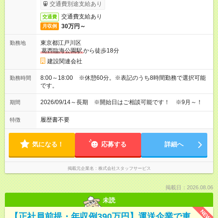
交通費別途支給あり
交通費支給あり
交通費
30万円～
月収例
東京都江戸川区
勤務地
葛西臨海公園駅
から徒歩18分
建設関連会社
8:00～18:00 ※休憩60分。※表記のうち8時間勤務で選択可能
勤務時間
です。
2026/09/14～長期 ※開始日はご相談可能です！ ※9月～！
期間
履歴書不要
特徴
気になる！
応募する
詳細へ
掲載元企業名
株式会社スタッフサービス
掲載日：2026.08.06
未読
NEW
【正社員前提・年収例390万円】運送企業で車