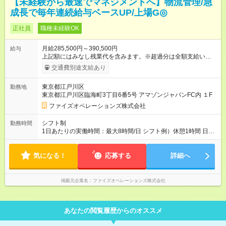
【未経験から最速でマネジメントへ】物流管理/急
成長で毎年連続給与ベースUP/上場G◎
正社員
職種未経験OK
月給285,500円～390,500円
給与
上記額にはみなし残業代を含みます。※超過分は全額支給いたし
ます。 みなし残業代 44,000円 ～ 60,000円／月 みなし残業時
交通費別途支給あり
間 25時間／月 ・能力や経験などを考慮して決定します。 ・上記
額にはみなし残業代（月25時間分、44，000円分～）を含みま
東京都江戸川区
勤務地
す。 ・超過分は全額支給します。 2年連続給与のベースアップ
東京都江戸川区臨海町3丁目6番5号 アマゾンジャパンFC内 １F
を行っており、まだまだ規模拡大を進めております！ 【試用期
間】試用期間あり 試用期間の長さ：3ヶ月 雇用形態、給与は本
ファイズオペレーションズ株式会社
採用時と同じです。
シフト制
勤務時間
1日あたりの実働時間：最大8時間/日 シフト例）休憩1時間 日
勤 8:00～19:00 9:00～20:00 夜勤 21:00～翌6:00 ※日
勤/夜勤混在のシフトは原則ありません 夜勤希望・日勤希望等
気になる！
については面接にてお伺いしております ご家庭の事情等によ
応募する
詳細へ
り夜勤勤務ができないという方でもご安心ください
掲載元企業名
ファイズオペレーションズ株式会社
あなたの閲覧履歴からのオススメ