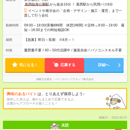
葛西臨海公園駅
から徒歩16分
/
葛西駅から民間バス8分
イベントや展示会の「企画・デザイン・施工・運営」まで一
貫して行う会社
09:00～18:00(実働8時間 休憩1時間) ※定時→9:00～18:00 最
勤務時間
短～16:00までの時短相談OK
【急募】即日～長期 ※8月～！
期間
履歴書不要
/
40～50代活躍中
/
服装自由
/
パソコンスキル不要
特徴
気になる！
応募する
詳細へ
掲載元企業名
パーソルテンプスタッフ株式会社
興味のあるバイト
は、とりあえず保存しよう♪
保存した求人は、後からまとめて応募できるよ。
企業からアプローチが届くことも！
掲載日：2026.08.07
未読