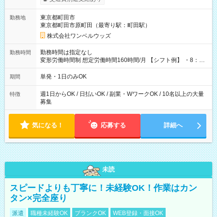
ンビニATMから 日払い分を引き落とせます！ 【試用期間】試
用期間なし
東京都町田市
勤務地
東京都町田市原町田（最寄り駅：町田駅）
株式会社ワンベルウッズ
勤務時間は指定なし
勤務時間
変形労働時間制 想定労働時間160時間/月 【シフト例】 ・8：00
～21：00
単発・1日のみOK
期間
週1日からOK / 日払いOK / 副業・WワークOK / 10名以上の大量
特徴
募集
気になる！
応募する
詳細へ
未読
スピードよりも丁寧に！未経験OK！作業はカン
タン×完全座り
派遣
職種未経験OK
ブランクOK
WEB登録・面接OK