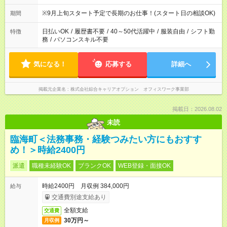
※9月上旬スタート予定で長期のお仕事！(スタート日の相談OK)
期間
日払いOK
/
履歴書不要
/
40～50代活躍中
/
服装自由
/
シフト勤
特徴
務
/
パソコンスキル不要
気になる！
応募する
詳細へ
掲載元企業名
株式会社綜合キャリアオプション オフィスワーク事業部
掲載日：2026.08.02
未読
臨海町＜法務事務・経験つみたい方にもおすす
め！＞時給2400円
派遣
職種未経験OK
ブランクOK
WEB登録・面接OK
時給2400円 月収例 384,000円
給与
交通費別途支給あり
全額支給
交通費
30万円～
月収例