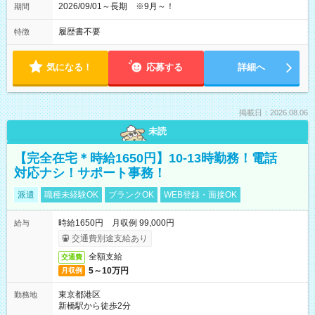
2026/09/01～長期 ※9月～！
期間
履歴書不要
特徴
気になる！
応募する
詳細へ
掲載日：2026.08.06
未読
【完全在宅＊時給1650円】10-13時勤務！電話
対応ナシ！サポート事務！
派遣
職種未経験OK
ブランクOK
WEB登録・面接OK
時給1650円 月収例 99,000円
給与
交通費別途支給あり
全額支給
交通費
5～10万円
月収例
東京都港区
勤務地
新橋駅から徒歩2分