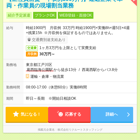
両・作業員の現場割当業務
紹介予定派遣
ブランクOK
WEB登録・面接OK
時給1900円 月収例 33万円 時給1900円×実働8h×週5日×4週
給与
+残業15h ※月収例を保証するものではありません。
交通費別途支給あり
1ヶ月3万円を上限として実費支給
交通費
30万円～
月収例
東京都江戸川区
勤務地
葛西臨海公園駅
から徒歩13分
/
西葛西駅からバス8分
運輸・倉庫・物流業
08:00-17:00（休憩60分）実働8時間
勤務時間
即日～長期 ※開始日相談OK
期間
気になる！
応募する
詳細へ
掲載元企業名
株式会社リクルートスタッフィング