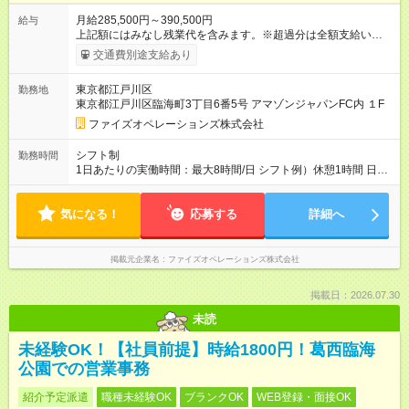
月給285,500円～390,500円
給与
上記額にはみなし残業代を含みます。※超過分は全額支給いたし
ます。 みなし残業代 44,000円 ～ 60,000円／月 みなし残業時
交通費別途支給あり
間 25時間／月 ・能力や経験などを考慮して決定します。 ・上記
額にはみなし残業代（月25時間分、44，000円分～）を含みま
東京都江戸川区
勤務地
す。 ・超過分は全額支給します。 2年連続給与のベースアップ
東京都江戸川区臨海町3丁目6番5号 アマゾンジャパンFC内 １F
を行っており、まだまだ規模拡大を進めております！ 【試用期
間】試用期間あり 試用期間の長さ：3ヶ月 雇用形態、給与は本
ファイズオペレーションズ株式会社
採用時と同じです。
シフト制
勤務時間
1日あたりの実働時間：最大8時間/日 シフト例）休憩1時間 日
勤 8:00～19:00 9:00～20:00 夜勤 21:00～翌6:00 ※日
勤/夜勤混在のシフトは原則ありません 夜勤希望・日勤希望等
気になる！
については面接にてお伺いしております ご家庭の事情等によ
応募する
詳細へ
り夜勤勤務ができないという方でもご安心ください
掲載元企業名
ファイズオペレーションズ株式会社
掲載日：2026.07.30
未読
未経験OK！【社員前提】時給1800円！葛西臨海
公園での営業事務
紹介予定派遣
職種未経験OK
ブランクOK
WEB登録・面接OK