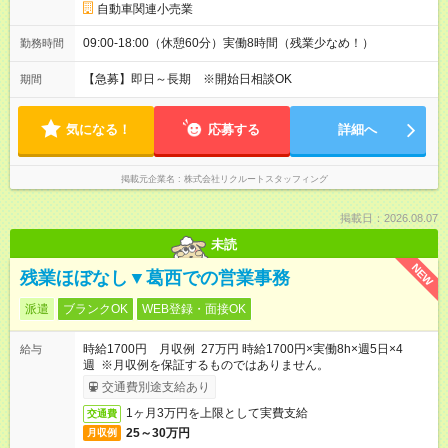
自動車関連小売業
09:00-18:00（休憩60分）実働8時間（残業少なめ！）
勤務時間
【急募】即日～長期 ※開始日相談OK
期間
気になる！
応募する
詳細へ
掲載元企業名
株式会社リクルートスタッフィング
掲載日：2026.08.07
未読
NEW
残業ほぼなし▼葛西での営業事務
派遣
ブランクOK
WEB登録・面接OK
時給1700円 月収例 27万円 時給1700円×実働8h×週5日×4
給与
週 ※月収例を保証するものではありません。
交通費別途支給あり
1ヶ月3万円を上限として実費支給
交通費
25～30万円
月収例