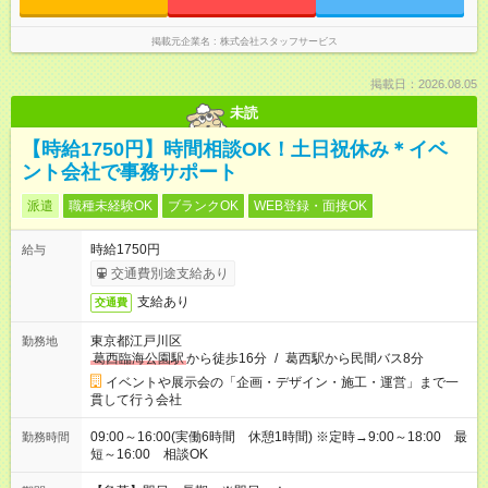
掲載元企業名
株式会社スタッフサービス
掲載日：2026.08.05
未読
【時給1750円】時間相談OK！土日祝休み＊イベ
ント会社で事務サポート
派遣
職種未経験OK
ブランクOK
WEB登録・面接OK
時給1750円
給与
交通費別途支給あり
支給あり
交通費
東京都江戸川区
勤務地
葛西臨海公園駅
から徒歩16分
/
葛西駅から民間バス8分
イベントや展示会の「企画・デザイン・施工・運営」まで一
貫して行う会社
09:00～16:00(実働6時間 休憩1時間) ※定時→9:00～18:00 最
勤務時間
短～16:00 相談OK