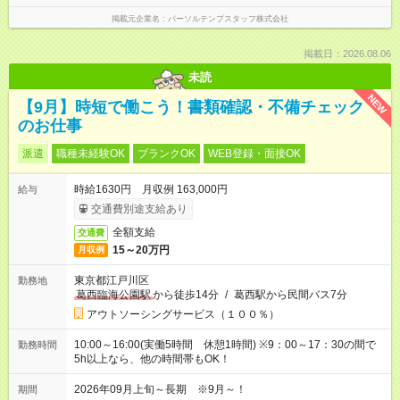
掲載元企業名
パーソルテンプスタッフ株式会社
掲載日：2026.08.06
未読
NEW
【9月】時短で働こう！書類確認・不備チェック
のお仕事
派遣
職種未経験OK
ブランクOK
WEB登録・面接OK
時給1630円 月収例 163,000円
給与
交通費別途支給あり
全額支給
交通費
15～20万円
月収例
東京都江戸川区
勤務地
葛西臨海公園駅
から徒歩14分
/
葛西駅から民間バス7分
アウトソーシングサービス（１００％）
10:00～16:00(実働5時間 休憩1時間) ※9：00～17：30の間で
勤務時間
5h以上なら、他の時間帯もOK！
2026年09月上旬～長期 ※9月～！
期間