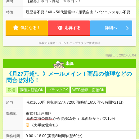
【急募】即日～長期 ※即日～！
期間
履歴書不要
/
40～50代活躍中
/
服装自由
/
パソコンスキル不要
特徴
気になる！
応募する
詳細へ
掲載元企業名
パーソルテンプスタッフ株式会社
掲載日：2026.08.04
未読
《月27万超*。》メールメイン！商品の修理などの
問合せ対応！
派遣
職種未経験OK
ブランクOK
WEB登録・面接OK
時給1650円 月収例:27万7200円(時給1650円×8時間×21日)
給与
東京都江戸川区
勤務地
葛西臨海公園駅
から徒歩15分
/
葛西駅からバス15分
《大手家電商社》
9:00～18:00(実働8時間/休憩60分)
勤務時間