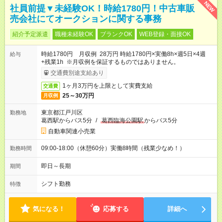
NEW
社員前提▼未経験OK！時給1780円！中古車販
売会社にてオークションに関する事務
紹介予定派遣
職種未経験OK
ブランクOK
WEB登録・面接OK
時給1780円 月収例 28万円 時給1780円×実働8h×週5日×4週
給与
+残業1h ※月収例を保証するものではありません。
交通費別途支給あり
1ヶ月3万円を上限として実費支給
交通費
25～30万円
月収例
東京都江戸川区
勤務地
葛西駅からバス5分
/
葛西臨海公園駅
からバス5分
自動車関連小売業
09:00-18:00（休憩60分）実働8時間（残業少なめ！）
勤務時間
即日～長期
期間
シフト勤務
特徴
気になる！
応募する
詳細へ