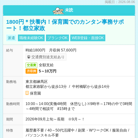
掲載日：2026.08.06
未読
1800円＊扶養内！保育園でのカンタン事務サポ
ート！都立家政
派遣
職種未経験OK
ブランクOK
WEB登録・面接OK
時給1800円 月収例 57,600円
給与
交通費別途支給あり
全額支給
交通費
5～10万円
月収例
東京都練馬区
勤務地
都立家政駅から徒歩13分
/
中村橋駅から徒歩14分
保育園
10:00～14:00(実働4時間 休憩なし) ※9時半～17時の中で3時間
勤務時間
～4時間で相談可 #15時まで
2026年09月上旬～長期 ※9月～！
期間
履歴書不要
/
40～50代活躍中
/
副業・WワークOK
/
服装自由
/
特徴
パソコンスキル不要