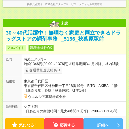
掲載元企業名
株式会社スタッフサービス メディカル事業本部
未読
30～40代活躍中！無理なく家庭と両立できるドラ
ッグストアの調剤事務│_5156_秋葉原駅前
アルバイト
職種未経験OK
時給1,346円～
給与
時給1346円(20:00～1376円)※研修期間3ヶ月以降、社内試験に
よる更新判定あり 社内試験合格後、時給＋50～100円の昇給あ
交通費別途支給あり
り （大学生は＋20円） 試用期間あり：入社日から3ヶ月間／本
採用と待遇は変わりません。 【試用期間】試用期間あり 試用期
東京都千代田区
勤務地
間の長さ：3ヶ月 雇用形態、給与は本採用時と同じです。
東京都千代田区外神田一丁目18番19号 BiTO AKIBA 1階
（最寄り駅：各線「秋葉原駅」徒歩1分）
ウエルシア薬局株式会社
シフト制
勤務時間
1日あたりの実働時間：最大4時間30分/日 17:00～21:30の間で1
日4.5時間の勤務 ☆週3～4日の勤務 ※勤務曜日応相談 ☆未経
験・無資格可
気になる！
応募する
詳細へ