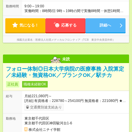
9:00～19:00
勤務時間
実働時間：8時間/日 9時～19時の間で実働8時間・休憩1時間
（クリニックにより9:00~18:00or10:00~19:00勤務） 【残業ほ
ぼ無し！】 残業月平均3.2時間のため、ほぼ毎日定時で退勤♪ デ
気になる！
ィナーの予定を入れたり、お買い物、ピラティスのレッスンな
応募する
詳細へ
ども◎ ご自身のプライベートの時間も大切にしていただける環
境です。
掲載元企業名
医療法人社団メディカルフロンティア（TCB 東京中央美容外科）
未読
フォロー体制◎日本大学病院の医療事務 入院算定
／未経験・無資格OK／ブランクOK／駅チカ
正社員
職種未経験OK
月給221,080円～
給与
[月給] 有資格者：228780～254100円 無資格者：221080円 ★賞
与あり 年2回（業績による 初年度1回） ★キャリアアップ制度
交通費別途支給あり
あり 進級により給与がアップします！ 【試用期間】試用期間あ
り 試用期間の長さ：3ヶ月 雇用形態、給与は本採用時と同じで
東京都千代田区
勤務地
す。
東京都千代田区神田駿河台1-6
株式会社ニチイ学館