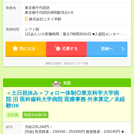
り 試用期間の長さ：3ヶ月 雇用形態、給与は本採用時と同じで
東京都千代田区
勤務地
す。
東京都千代田区神田駿河台1-6
株式会社ニチイ学館
シフト制
勤務時間
1日あたりの実働時間：最大7時間30分/日 ■入退院センター・レ
ディースセンター 月～金 7:40～16:10 7:50～16:20 8:20～16:50
8:40～17:10 各休憩60分 土 7:40～13:10 7:50～13:20 8:20～
気になる！
13:50 8:40～14:10 各休憩なし ※上記時間帯や曜日での週5日の
応募する
詳細へ
シフト制
掲載元企業名
株式会社ニチイ学館
未読
＜土日祝休み＞フォロー体制◎東京科学大学病
院 旧 医科歯科大学病院 医療事務 外来算定／未経
験OK
正社員
職種未経験OK
月給226,240円～
給与
[月給] 有資格者：234340～253300円 無資格者：226240円 ★賞