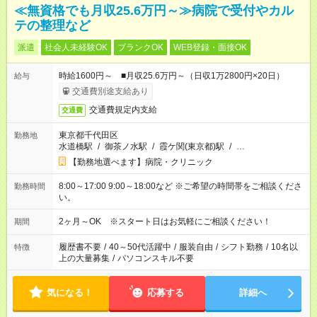
≪無資格でも月収25.6万円～≫病院で受付やカル
テの整理など
派遣
社会人未経験OK
ブランクOK
WEB登録・面接OK
時給1600円～ ■月収25.6万円～（日収1万2800円×20日）
給与
交通費別途支給あり
交通費規定内支給
交通費
東京都千代田区
勤務地
水道橋駅
/
御茶ノ水駅
/
霞ケ関(東京都)駅
/
…
【勤務地選べます】病院・クリニック
8:00～17:00 9:00～18:00など ※ご希望の時間帯をご相談くださ
勤務時間
い。
2ヶ月～OK ※スタート日はお気軽にご相談ください！
期間
履歴書不要
/
40～50代活躍中
/
服装自由
/
シフト勤務
/
10名以
特徴
上の大量募集
/
パソコンスキル不要
気になる！
応募する
詳細へ