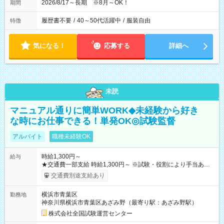
2026/8/17～長期 ※8月～OK！
期間
履歴書不要
/
40～50代活躍中
/
服装自由
特徴
気になる！
応募する
詳細へ
未読
マニュアル通りに簡単WORK◆未経験から好き
な時にお仕事できる！単発OK◎試験監督
アルバイト
職種未経験OK
時給1,300円～
給与
★交通費一部支給 時給1,300円～ ※試験・役割により手当あり
※勤務回数により昇給あり 【即給（前払い）オプションあ
交通費別途支給あり
り！】 希望される場合、勤務から1週間ほどで給与の一部を受け
取れます。 ※手数料418円がかかります。 【過去試験日の収入
横浜市青葉区
勤務地
例】 ・河合塾模擬試験 8:30～17:30（休憩1時間） 時給1,300円
神奈川県横浜市青葉区あざみ野（最寄り駅：あざみ野駅）
×8時間＝日収10,400円＋交通費 ※当日の役割により時給＋100
円の場合あり ・国家試験 7:00～13:30（休憩なし） 時給1,300
株式会社全国試験運営センター
円（役割手当＋100円）×6時間＝日収8,400円＋交通費 【試用期