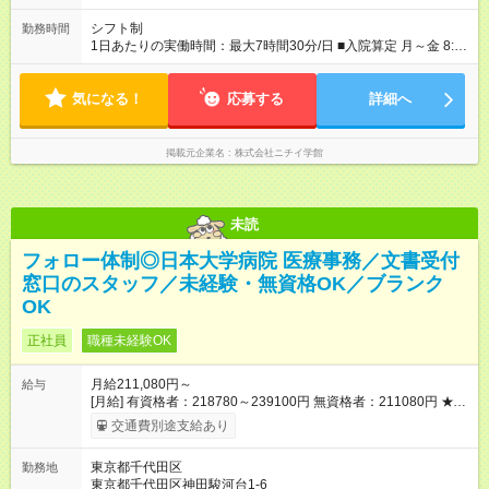
シフト制
勤務時間
1日あたりの実働時間：最大7時間30分/日 ■入院算定 月～金 8:10
～16:40（休憩60分） 8:20～16:50（休憩60分） 8:40～
17:10（休憩60分） 土 8:10～13:40（休憩なし） 8:20～
気になる！
13:50（休憩なし） 8:40～14:10（休憩なし） ※上記時間帯や曜
応募する
詳細へ
日での週5日のシフト制
掲載元企業名
株式会社ニチイ学館
未読
フォロー体制◎日本大学病院 医療事務／文書受付
窓口のスタッフ／未経験・無資格OK／ブランク
OK
正社員
職種未経験OK
月給211,080円～
給与
[月給] 有資格者：218780～239100円 無資格者：211080円 ★賞
与あり 年2回（業績による 初年度1回） ★キャリアアップ制度
交通費別途支給あり
あり 進級により給与がアップします！ 【試用期間】試用期間あ
り 試用期間の長さ：3ヶ月 雇用形態、給与は本採用時と同じで
東京都千代田区
勤務地
す。
東京都千代田区神田駿河台1-6