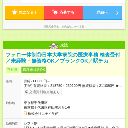
16:55（休憩60分） 8:30～17:00（休憩60分） ※上記曜日や時間
帯でのシフト制 ※週2～3日の扶養控除内でのお仕事
気になる！
応募する
詳細へ
掲載元企業名
株式会社ニチイ学館
未読
フォロー体制◎日本大学病院の医療事務 検査受付
／未経験・無資格OK／ブランクOK／駅チカ
正社員
職種未経験OK
月給211,080円～
給与
[月給] 有資格者：218780～239100円 無資格者：211080円 ★賞
与あり 年2回（業績による 初年度1回） ★キャリアアップ制度
交通費別途支給あり
あり 進級により給与がアップします！ 【試用期間】試用期間あ
り 試用期間の長さ：3ヶ月 雇用形態、給与は本採用時と同じで
東京都千代田区
勤務地
す。
東京都千代田区神田駿河台1-6
株式会社ニチイ学館
シフト制
勤務時間