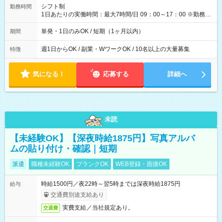
間】試用期間なし
シフト制
勤務時間
1日あたりの実働時間：最大7時間/日 09：00～17：00 ※勤務時
間は 試験により異なります。
単発・1日のみOK / 短期（1ヶ月以内）
期間
週1日からOK / 副業・WワークOK / 10名以上の大量募集
特徴
気になる！
応募する
詳細へ
未読
【未経験OK】【深夜時給1875円】写真アルバ
ムの貼り付け・確認｜短期
派遣
職種未経験OK
ブランクOK
WEB登録・面接OK
時給1500円／夜22時～翌5時までは深夜時給1875円
給与
交通費別途支給あり
実費支給／当社規定あり。
交通費