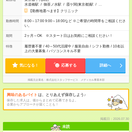
水道橋駅
/
御茶ノ水駅
/
霞ケ関(東京都)駅
/
…
【勤務地選べます】クリニック
8:00～17:00 9:00～18:00など ※ご希望の時間帯をご相談くださ
勤務時間
い。
2ヶ月～OK ※スタート日はお気軽にご相談ください！
期間
履歴書不要
/
40～50代活躍中
/
服装自由
/
シフト勤務
/
10名以
特徴
上の大量募集
/
パソコンスキル不要
気になる！
応募する
詳細へ
掲載元企業名
株式会社スタッフサービス メディカル事業本部
興味のあるバイト
は、とりあえず保存しよう♪
保存した求人は、後からまとめて応募できるよ。
企業からアプローチが届くことも！
掲載日：2026.07.30
未読