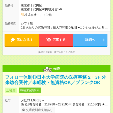
り 試用期間の長さ：3ヶ月 雇用形態、給与は本採用時と同じで
東京都千代田区
勤務地
す。
東京都千代田区神田駿河台1-6
株式会社ニチイ学館
シフト制
勤務時間
1日あたりの実働時間：最大7時間30分/日 ■コンシェルジュ 月～
金 7:40～16:10（休憩60分） 8:20～16:50（休憩60分） 8:40～
17:10（休憩60分） 土 7:40～13:10（休憩なし） 8:20～
気になる！
13:50（休憩なし） 8:40～14:10（休憩なし） ※上記時間帯や曜
応募する
詳細へ
日での週5日のシフト制
掲載元企業名
株式会社ニチイ学館
未読
フォロー体制◎日本大学病院の医療事務 2・3F 外
来総合受付／未経験・無資格OK／ブランクOK
正社員
職種未経験OK
月給211,080円～
給与
[月給] 有資格者：218780～239100円 無資格者：211080円 ★賞
与あり 年2回（業績による 初年度1回） ★キャリアアップ制度
交通費別途支給あり
あり 進級により給与がアップします！ 【試用期間】試用期間あ