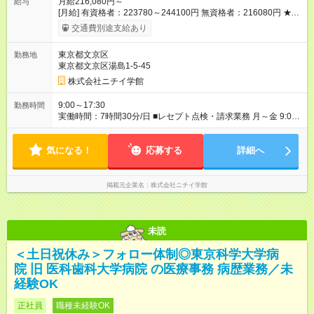
月給216,080円～
給与
[月給] 有資格者：223780～244100円 無資格者：216080円 ★賞
与あり 年2回（業績による 初年度1回） ★キャリアアップ制度
交通費別途支給あり
あり 進級により給与がアップします！ 【試用期間】試用期間あ
り 試用期間の長さ：3ヶ月 雇用形態、給与は本採用時と同じで
東京都文京区
勤務地
す。
東京都文京区湯島1-5-45
株式会社ニチイ学館
9:00～17:30
勤務時間
実働時間：7時間30分/日 ■レセプト点検・請求業務 月～金 9:00
～17:30（休憩60分） ※レセプト業務があるため残業あり
気になる！
応募する
詳細へ
掲載元企業名
株式会社ニチイ学館
未読
＜土日祝休み＞フォロー体制◎東京科学大学病
院 旧 医科歯科大学病院 の医療事務 病歴業務／未
経験OK
正社員
職種未経験OK