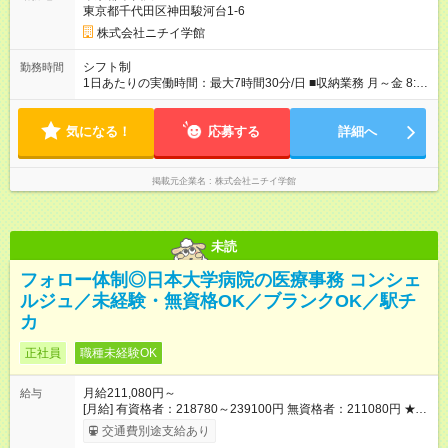
東京都千代田区神田駿河台1-6
株式会社ニチイ学館
シフト制
勤務時間
1日あたりの実働時間：最大7時間30分/日 ■収納業務 月～金 8:10
～16:40（休憩60分） 8:20～16:50（休憩60分） 8:50～
17:20（休憩60分） 土 8:10～13:40（休憩なし） 8:20～
気になる！
13:50（休憩なし） 9:10～14:40（休憩なし） ※上記時間帯や曜
応募する
詳細へ
日での週5日のシフト制
掲載元企業名
株式会社ニチイ学館
未読
フォロー体制◎日本大学病院の医療事務 コンシェ
ルジュ／未経験・無資格OK／ブランクOK／駅チ
カ
正社員
職種未経験OK
月給211,080円～
給与
[月給] 有資格者：218780～239100円 無資格者：211080円 ★賞
与あり 年2回（業績による 初年度1回） ★キャリアアップ制度
交通費別途支給あり
あり 進級により給与がアップします！ 【試用期間】試用期間あ