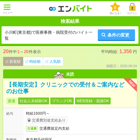
0
メニュー
気になる！
ログイン
検索結果
小川町(東京都)で医療事務・病院受付のバイト一
条件の変更
覧
20
1,356
件中
1
～
20
件表示
平均時給:
円
新着順
時給順
人気順
掲載日：2026.08.04
未読
NEW
【長期安定】クリニックでの受付＆ご案内など
のお仕事
派遣
社会人未経験OK
ブランクOK
WEB登録・面接OK
時給1600円～
給与
交通費別途支給あり
交通費規定内支給
交通費
東京都千代田区
勤務地