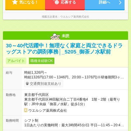
気になる！
応募する
詳細へ
掲載元企業名
ウエルシア薬局株式会社
未読
30～40代活躍中！無理なく家庭と両立できるドラ
ッグストアの調剤事務│_5205_御茶ノ水駅前
アルバイト
職種未経験OK
時給1,326円～
給与
時給1326円(17:00～1346円、20:00～1376円)※研修期間3ヶ月
以降、社内試験による更新判定あり 社内試験合格後、時給＋50
交通費別途支給あり
～100円の昇給あり （大学生は＋20円） 試用期間あり：入社日
から3ヶ月間／本採用と待遇は変わりません。 【試用期間】試用
東京都千代田区
勤務地
期間あり 試用期間の長さ：3ヶ月 雇用形態、給与は本採用時と
東京都千代田区神田駿河台二丁目4番地4 1階・2階（最寄り
同じです。
駅：JR中央線「御茶ノ水駅」徒歩1分）
ウエルシア薬局株式会社
シフト制
勤務時間
1日あたりの実働時間：最大3時間45分/日 平日---11:45～20:45
土・日・祝---10:00～14:00 ☆1日3.75時間の勤務 ☆週3日の勤務