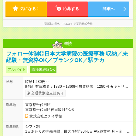
※勤務曜日応相談 ☆未経験・無資格可
気になる！
応募する
詳細へ
掲載元企業名
ウエルシア薬局株式会社
未読
フォロー体制◎日本大学病院の医療事務 収納／未
経験・無資格OK／ブランクOK／駅チカ
アルバイト
職種未経験OK
時給1,280円～
給与
[時給] 有資格者：1330～1360円 無資格者：1280円 ★キャリア
アップ制度あり 進級により給与がアップします！ 【試用期間】
交通費別途支給あり
試用期間あり 試用期間の長さ：3ヶ月 雇用形態、給与は本採用
時と同じです。
東京都千代田区
勤務地
東京都千代田区神田駿河台1-6
株式会社ニチイ学館
シフト制
勤務時間
1日あたりの実働時間：最大7時間30分/日 ■収納業務 月～金