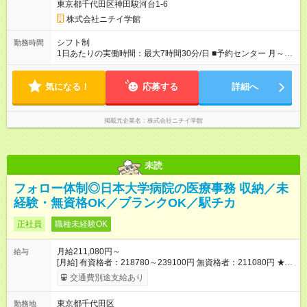
東京都千代田区神田駿河台1-6
株式会社ニチイ学館
シフト制
勤務時間
1日あたりの実働時間：最大7時間30分/日 ■予約センター 月～金
8:30～17:00（休憩60分） 8:40～17:10（休憩60分） 土 8:30～
12:30（休憩なし） 8:30～14:00（休憩なし） ※上記時間帯や曜
気になる！
日での週5日のシフト制
応募する
詳細へ
掲載元企業名
株式会社ニチイ学館
未読
フォロー体制◎日本大学病院の医療事務 収納／未
経験・無資格OK／ブランクOK／駅チカ
正社員
職種未経験OK
月給211,080円～
給与
[月給] 有資格者：218780～239100円 無資格者：211080円 ★賞
与あり 年2回（業績による 初年度1回） ★キャリアアップ制度
交通費別途支給あり
あり 進級により給与がアップします！ 【試用期間】試用期間あ
り 試用期間の長さ：3ヶ月 雇用形態、給与は本採用時と同じで
東京都千代田区
勤務地
す。