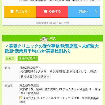
1日あたりの実働時間：最大7時間30分/日 ■検査受付 月～金 7:35
～16:05（休憩60分） 8:10～16:40（休憩60分） 土 7:35～
13:05（休憩なし） 8:10～13:40（休憩なし） ※上記時間帯や曜
気になる！
日での週5日のシフト制です。 （週5～6日のフルタイムも相談
応募する
詳細へ
可能）
掲載元企業名
株式会社ニチイ学館
未読
＜美容クリニックの受付事務/秋葉原院＞未経験大
歓迎*残業月平均3.2h*美容社割あり
正社員
職種未経験OK
月給250,000円～
給与
※試用期間6ヶ月あり。 ※試用期間は契約社員として、月給22万
円＋各種手当となります。 ※想定年収には賞与+インセンティブ
交通費別途支給あり
を含みます。 ◆残業手当は1分単位で全額支給 【試用期間】試用
期間あり 試用期間の長さ：6ヶ月 ※ 雇用形態と給与に、本採用
東京都千代田区
勤務地
時と異なる部分があります。 雇用形態：中途採用（契約社員）
東京都千代田区神田佐久間町1-13 チョムチョム秋葉原 8F（最寄
給与：月給 220,000円以上
り駅：秋葉原駅）
医療法人社団メディカルフロンティア（TCB 東京中央美容
外科）