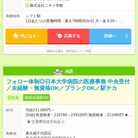
株式会社ニチイ学館
シフト制
勤務時間
1日あたりの実働時間：最大7時間30分/日 月～金 8:20～
16:50（休憩60分） 8:40～17:10（休憩60分） 土 8:20～
13:50（休憩なし） 8:40～14:10（休憩なし） ※上記時間帯・曜
気になる！
日の中で、週5日勤務のシフト制 ※配属先や業務の都合により、
応募する
詳細へ
勤務時間が異なる場合があります
掲載元企業名
株式会社ニチイ学館
未読
フォロー体制◎日本大学病院の医療事務 中央受付
／未経験・無資格OK／ブランクOK／駅チカ
正社員
職種未経験OK
月給211,080円～
給与
[月給] 有資格者：218780～239100円 無資格者：211080円 ★賞
与あり 年2回（業績による 初年度1回） ★キャリアアップ制度
交通費別途支給あり
あり 進級により給与がアップします！ 【試用期間】試用期間あ
り 試用期間の長さ：3ヶ月 雇用形態、給与は本採用時と同じで
東京都千代田区
勤務地
す。