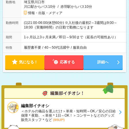
埼玉県川口市
勤務地
川口駅からバス10分
/
赤羽駅からバス10分
情報・出版・メディア
(1)21:00-06:00(休憩60分) ※入社後の最初2～3週間は9:00～
勤務時間
18:00（実働8時間）の日勤で勤務になります
1ヶ月以上3ヶ月未満／即日～9/30まで（延長の可能性あり）
期間
履歴書不要
/
40～50代活躍中
/
服装自由
特徴
気になる！
応募する
詳細へ
編集部イチオシ
＜ホテルの備品を運ぶだけ＞単発・短時間～OK／安心の日給
保障＊夜勤、＜単発＊1日～OK！＞コンサートなどのグッズ
販売スタッフ＊など
(8/6UP!)