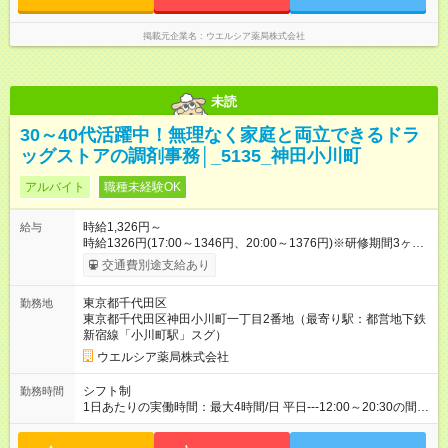
掲載元企業名
ウエルシア薬局株式会社
未読
30～40代活躍中！無理なく家庭と両立できるドラ
ッグストアの調剤事務│_5135_神田小川町
アルバイト
職種未経験OK
時給1,326円～
給与
時給1326円(17:00～1346円、20:00～1376円)※研修期間3ヶ月
以降、社内試験による更新判定あり 社内試験合格後、時給＋50
交通費別途支給あり
～100円の昇給あり （大学生は＋20円） 試用期間あり：入社日
から3ヶ月間／本採用と待遇は変わりません。 【試用期間】試用
東京都千代田区
勤務地
期間あり 試用期間の長さ：3ヶ月 雇用形態、給与は本採用時と
東京都千代田区神田小川町一丁目2番地（最寄り駅：都営地下鉄
同じです。
新宿線「小川町駅」スグ）
ウエルシア薬局株式会社
シフト制
勤務時間
1日あたりの実働時間：最大4時間/日 平日---12:00～20:30の間で
1日4時間の勤務 ☆週2～5日の勤務 ※勤務曜日応相談 ☆未経験・
無資格可