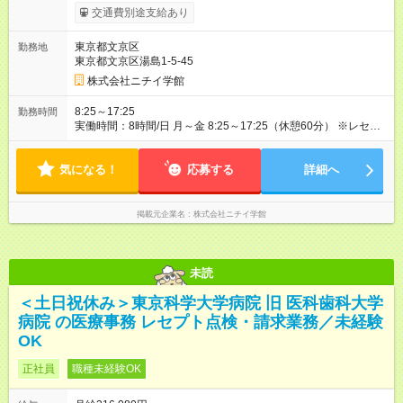
与あり 年2回（業績による 初年度1回） ★キャリアアップ制度
交通費別途支給あり
あり 進級により給与がアップします！ 【試用期間】試用期間あ
り 試用期間の長さ：3ヶ月 雇用形態、給与は本採用時と同じで
東京都文京区
勤務地
す。
東京都文京区湯島1-5-45
株式会社ニチイ学館
8:25～17:25
勤務時間
実働時間：8時間/日 月～金 8:25～17:25（休憩60分） ※レセプ
ト業務がある部署のため、残業は月平均20時間あり
気になる！
応募する
詳細へ
掲載元企業名
株式会社ニチイ学館
未読
＜土日祝休み＞東京科学大学病院 旧 医科歯科大学
病院 の医療事務 レセプト点検・請求業務／未経験
OK
正社員
職種未経験OK