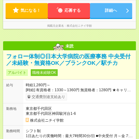
8:10～16:40 8:20～16:50 8:50～17:20 各休憩60分 土 8:10～
13:40 8:20～13:50 9:10～14:40 各休憩なし ※上記の時間帯や曜
気になる！
日でのシフト制 ※週2～4日の扶養控除内のお仕事
応募する
詳細へ
掲載元企業名
株式会社ニチイ学館
未読
フォロー体制◎日本大学病院の医療事務 中央受付
／未経験・無資格OK／ブランクOK／駅チカ
アルバイト
職種未経験OK
時給1,280円～
給与
[時給] 有資格者：1330～1360円 無資格者：1280円 ★キャリア
アップ制度あり 進級により給与がアップします！ 【試用期間】
交通費別途支給あり
試用期間あり 試用期間の長さ：3ヶ月 雇用形態、給与は本採用
時と同じです。
東京都千代田区
勤務地
東京都千代田区神田駿河台1-6
株式会社ニチイ学館
シフト制
勤務時間
1日あたりの実働時間：最大7時間30分/日 ■中央受付 月～金 7:40