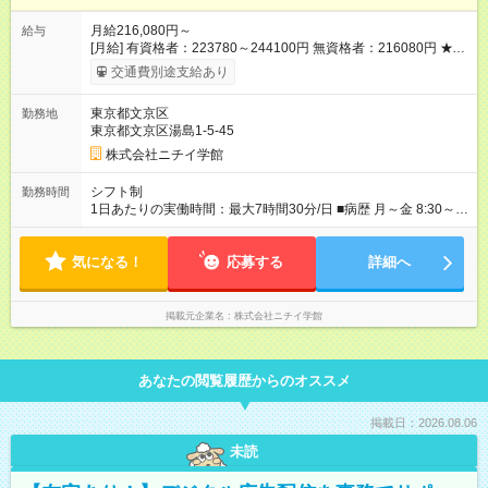
月給216,080円～
給与
[月給] 有資格者：223780～244100円 無資格者：216080円 ★賞
与あり 年2回（業績による 初年度1回） ★キャリアアップ制度
交通費別途支給あり
あり 進級により給与がアップします！ 【試用期間】試用期間あ
り 試用期間の長さ：3ヶ月 雇用形態、給与は本採用時と同じで
東京都文京区
勤務地
す。
東京都文京区湯島1-5-45
株式会社ニチイ学館
シフト制
勤務時間
1日あたりの実働時間：最大7時間30分/日 ■病歴 月～金 8:30～
17:00（休憩60分） ※上記時間帯でのシフト制 ※レセプト業務が
あるため残業あり
気になる！
応募する
詳細へ
掲載元企業名
株式会社ニチイ学館
あなたの閲覧履歴からのオススメ
掲載日：2026.08.06
未読