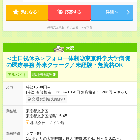
～16:10 8:20～16:50 8:40～17:10 各休憩60分 土 7:40～13:10
8:20～13:50 8:40～14:10 各休憩なし ※上記の時間帯や曜日での
気になる！
シフト制 ※週2～3日の扶養控除内のお仕事
応募する
詳細へ
掲載元企業名
株式会社ニチイ学館
未読
＜土日祝休み＞フォロー体制◎東京科学大学病院
の医療事務 外来クラーク／未経験・無資格OK
アルバイト
職種未経験OK
時給1,280円～
給与
[時給] 有資格者：1330～1360円 無資格者：1280円 ★キャリア
アップ制度あり 進級により給与がアップします！ 【試用期間】
交通費別途支給あり
試用期間あり 試用期間の長さ：3ヶ月 雇用形態、給与は本採用
時と同じです。
東京都文京区
勤務地
東京都文京区湯島1-5-45
株式会社ニチイ学館
シフト制
勤務時間
1日あたりの実働時間：最大7時間30分/日 月～金 8:25～