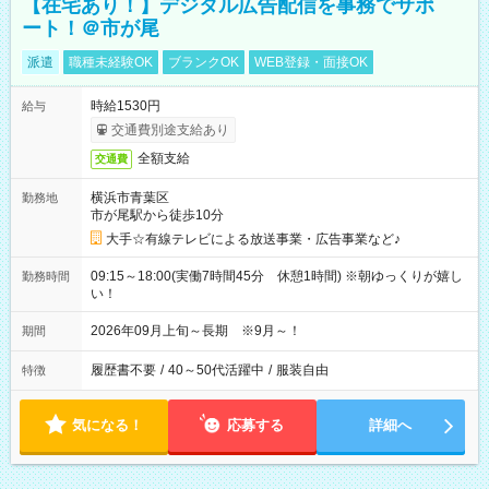
【在宅あり！】デジタル広告配信を事務でサポ
ート！＠市が尾
派遣
職種未経験OK
ブランクOK
WEB登録・面接OK
時給1530円
給与
交通費別途支給あり
全額支給
交通費
横浜市青葉区
勤務地
市が尾駅から徒歩10分
大手☆有線テレビによる放送事業・広告事業など♪
09:15～18:00(実働7時間45分 休憩1時間) ※朝ゆっくりが嬉し
勤務時間
い！
2026年09月上旬～長期 ※9月～！
期間
履歴書不要
/
40～50代活躍中
/
服装自由
特徴
気になる！
応募する
詳細へ