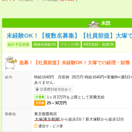
未読
未経験OK！【複数名募集】【社員前提】大塚
紹介予定派遣
職種未経験OK
ブランクOK
WEB登録・面接OK
急募！【社員前提】未経験OK！大塚での経理・財務
時給1640円 月収例 28万円 時給1640円×実働8h×週
給与
ありません。
交通費別途支給あり
1ヶ月3万円を上限として実費支給
交通費
25～30万円
月収例
東京都豊島区
勤務地
大塚(東京都)駅
から徒歩2分
/
新大塚駅から徒歩12分
通信サ－ビス業