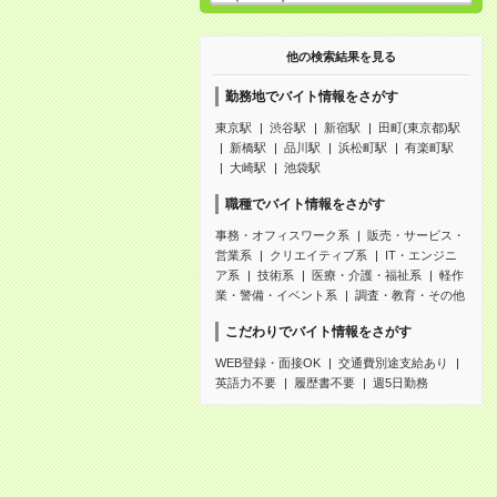
他の検索結果を見る
勤務地でバイト情報をさがす
東京駅
渋谷駅
新宿駅
田町(東京都)駅
新橋駅
品川駅
浜松町駅
有楽町駅
大崎駅
池袋駅
職種でバイト情報をさがす
事務・オフィスワーク系
販売・サービス・
営業系
クリエイティブ系
IT・エンジニ
ア系
技術系
医療・介護・福祉系
軽作
業・警備・イベント系
調査・教育・その他
こだわりでバイト情報をさがす
WEB登録・面接OK
交通費別途支給あり
英語力不要
履歴書不要
週5日勤務