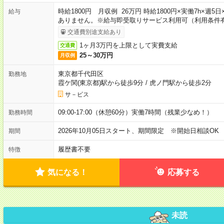
時給1800円 月収例 26万円 時給1800円×実働7h×週
給与
ありません。※給与即受取りサービス利用可（利用条件
交通費別途支給あり
1ヶ月3万円を上限として実費支給
交通費
25～30万円
月収例
東京都千代田区
勤務地
霞ケ関(東京都)駅から徒歩9分
/
虎ノ門駅から徒歩2分
サ－ビス
09:00-17:00（休憩60分）実働7時間（残業少なめ！）
勤務時間
2026年10月05日スタート、期間限定 ※開始日相談OK
期間
履歴書不要
特徴
気になる！
応募する
未読