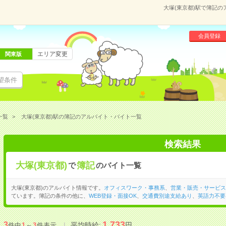
大塚(東京都)駅で簿記
会員登録
エリア変更
関東版
望条件
一覧
大塚(東京都)駅の簿記のアルバイト・バイト一覧
検索結果
大塚(東京都)
簿記
で
のバイト一覧
大塚(東京都)のアルバイト情報です。
オフィスワーク・事務系
、
営業・販売・サービス
ています。簿記の条件の他に、
WEB登録・面接OK
、
交通費別途支給あり
、
英語力不要
1,733
3
平均時給:
円
件中
1
～
3
件表示