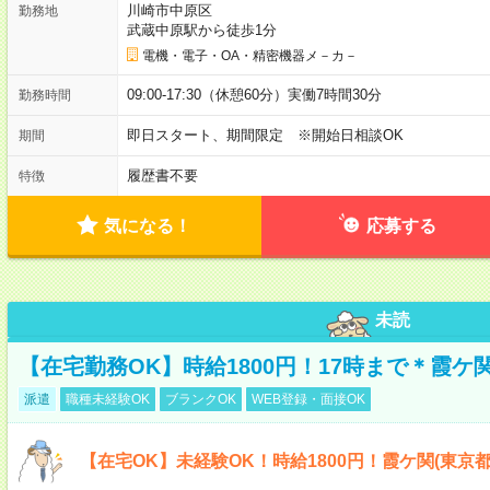
川崎市中原区
勤務地
武蔵中原駅から徒歩1分
電機・電子・OA・精密機器メ－カ－
09:00-17:30（休憩60分）実働7時間30分
勤務時間
即日スタート、期間限定 ※開始日相談OK
期間
履歴書不要
特徴
気になる！
応募する
未読
【在宅勤務OK】時給1800円！17時まで＊霞ケ
派遣
職種未経験OK
ブランクOK
WEB登録・面接OK
【在宅OK】未経験OK！時給1800円！霞ケ関(東京