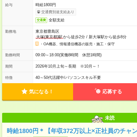
時給1800円
給与
交通費別途支給あり
全額支給
交通費
東京都豊島区
勤務地
大塚(東京都)駅
から徒歩2分
/
新大塚駅から徒歩8分
・OA機器、情報通信機器の販売・施工・保守
09:00～18:00(実働8時間 休憩1時間)
勤務時間
2026年10月上旬～長期 ※10月～！
期間
40～50代活躍中
/
パソコンスキル不要
特徴
気になる！
応募する
未読
時給1800円＊【年収372万以上×正社員のチ