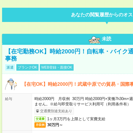
あなたの閲覧履歴からのオス
未読
【在宅勤務OK】時給2000円！自転車・バイク
事務
派遣
ブランクOK
WEB登録・面接OK
【在宅OK】時給2000円！武蔵中原での貿易・国際
時給2000円 月収例 30万円 時給2000円×実働7h30
給与
ません。※給与即受取りサービス利用可（利用条件有）
交通費別途支給あり
1ヶ月3万円を上限として実費支給
交通費
30万円～
月収例