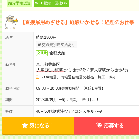
紹介予定派遣
WEB登録・面接OK
【直接雇用めざせる】経験いかせる！経理のお仕事
時給1800円
給与
交通費別途支給あり
全額支給
交通費
東京都豊島区
勤務地
大塚(東京都)駅
から徒歩2分
/
新大塚駅から徒歩8分
・OA機器、情報通信機器の販売・施工・保守
09:00～18:00(実働8時間 休憩1時間)
勤務時間
2026年09月上旬～長期 ※9月～！
期間
40～50代活躍中
/
パソコンスキル不要
特徴
気になる！
応募する