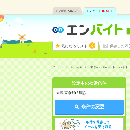
エン派遣
74686
件
エン バイト
82531
件
0
気になるリスト
保存した希
バイトTOP
関東
東京のアルバイト・バイト
設定中の検索条件
大塚(東京都) / 簿記
条件の変更
条件を保存して
メールを受け取る